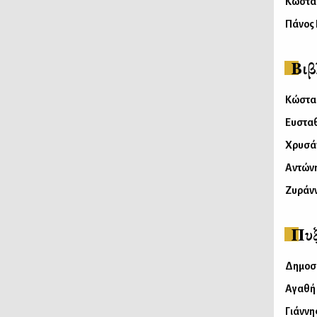
Κώστα
Πάνος
Βι
Κώστας
Ευστα
Χρυσά
Αντών
Ζυράνν
Πυξ
Δημοσ
Αγαθή
Γιάννη