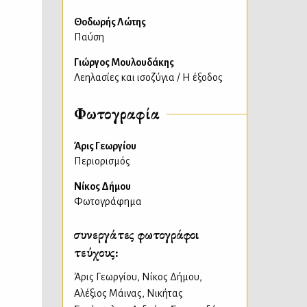
Θοδωρής Λώτης
Παύση
Γιώργος Μουλουδάκης
Λεηλασίες και ισοζύγια / H έξοδος
Φωτογραφία
Άρις Γεωργίου
Περιορισμός
Νίκος Δήμου
Φωτογράφημα
συνεργάτες φωτογράφοι
τεύχους:
Άρις Γεωργίου
,
Νίκος Δήμου
,
Αλέξιος Μάινας
,
Νικήτας