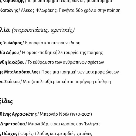
ς Καβανόζης
/ Το μυθιστόρημα τεκμηρίων ως μυθιστόρημα
 Καπώνης
/ Αλέκος Φλωράκης: Πενήντα δύο χρόνια στην ποίηση
βλία
(παρουσιάσεις, κριτικές)
 Γουλιάμος
/ Βιοσοφία και αυτοσυνείδηση
θία Δήμου
/ Η ομοιο-παθητική λειτουργία της ποίησης
νθη Ιακώβου
/ Το εύθραυστο των ανθρώπινων σχέσεων
ης Μπαλασόπουλος
/ Προς μια ποιητική των μεταμορφώσεων;
α Στόικου
/ Mια (απελευθ)ερωτική και παρήγορη αίσθηση
ίδες
θένης Αγραφιώτης
/ Μπερνάρ Νοέλ (1930-2021)
 Δημητρούκα
/ Μπολιβάρ, είσαι ωραίος σαν Έλληνας
ς Πάσχος
/ Ουρές: 1 λάθος και 4 καρδιές χαμένες