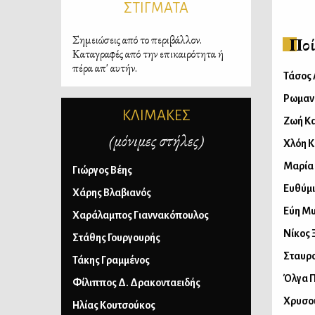
ΣΤΙΓΜΑΤΑ
Σημειώσεις από το περιβάλλον.
Ποί
Καταγραφές από την επικαιρότητα ή
πέρα απ' αυτήν.
Τάσος 
Ρωμαν
ΚΛΙΜΑΚΕΣ
Ζωή Κ
(μόνιμες στήλες)
Χλόη 
Μαρία
Γιώργος Βέης
Ευθύμι
Χάρης Βλαβιανός
Εύη Μ
Χαράλαμπος Γιαννακόπουλος
Νίκος 
Στάθης Γουργουρής
Σταυρ
Τάκης Γραμμένος
Όλγα 
Φίλιππος Δ. Δρακονταειδής
Χρυσο
Ηλίας Κουτσούκος