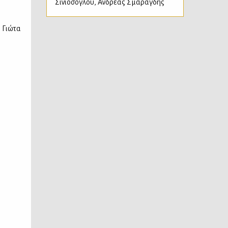
Σινιόσογλου
,
Ανδρέας Σμαραγδής
 Γιώτα