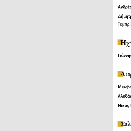
Ανδρέ
Δήμητρ
Τεμπρί
Ηχ
Γιάννη
Διε
Ιάκωβ
Αλεξά
Νίκος 
Σελ