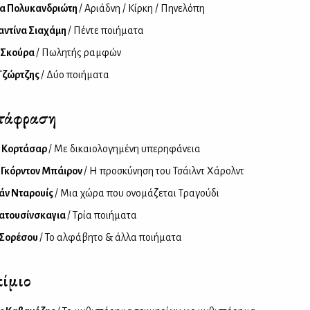
ία Πολυκανδριώτη
/ Αριάδνη / Κίρκη / Πηνελόπη
αντίνα Σιαχάμη
/ Πέντε ποιήματα
 Σκούρα
/ Πωλητής ραμφών
Τζώρτζης
/ Δύο ποιήματα
τάφραση
ο Κορτάσαρ
/ Με δικαιολογημένη υπερηφάνεια
 Γκόρντον Μπάιρον
/ Η προσκύνηση του Τσάιλντ Χάρολντ
άν Νταρουίς
/ Μια χώρα που ονομάζεται Τραγούδι
Ρατουσίνσκαγια
/ Τρία ποιήματα
 Σορέσου
/ Το αλφάβητο & άλλα ποιήματα
ίμιο