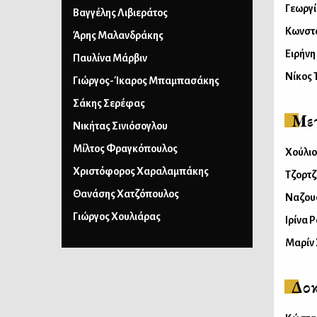
Γεωργ
Βαγγέλης Λιβιεράτος
Κωνστ
Άρης Μαλανδράκης
Ειρήνη
Παυλίνα Μάρβιν
Νίκος 
Γιώργος-Ίκαρος Μπαμπασάκης
Σάκης Σερέφας
Με
Νικήτας Σινιόσογλου
Μίλτος Φραγκόπουλος
Χούλι
Χριστόφορος Χαραλαμπάκης
Τζορτζ
Θανάσης Χατζόπουλος
Nαζου
Γιώργος Χουλιάρας
Ιρίνα 
Mαρίν
Δοκ