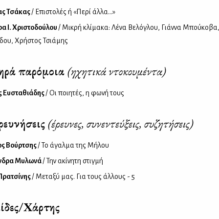
ας Τσάκας
/ Επιστολές ή «Περί άλλα...»
α Ι. Χριστοδούλου
/ Μικρή κλίμακα: Λένα Βελόγλου, Γιάννα Μπούκοβα,
δου, Χρήστος Τσιάμης
ηρά παρόμοια
(ηχητικά ντοκουμέντα)
ς Ευσταθιάδης
/ Οι ποιητές, η φωνή τους
ρευνήσεις
(έρευνες, συνεντεύξεις, συζητήσεις)
ος Βούρτσης
/ Το άγαλμα της Μήλου
νδρα Μυλωνά
/ Την ακίνητη στιγμή
Πρατσίνης
/ Μεταξύ μας. Για τους άλλους - 5
ίδες/Χάρτης