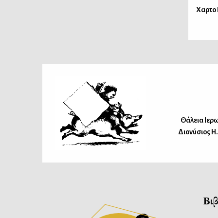
Χαρτο
Θάλεια Ιερ
Διονύσιος Η
Βιβ