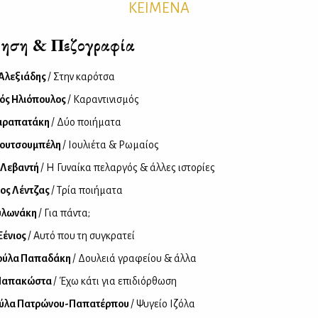
ΚΕΙΜΕΝΑ
ηση & Πεζογραφία
Αλεξιάδης
/ Στην καρότσα
ός Ηλιόπουλος
/ Καραντινισμός
αραπατάκη
/ Δύο ποιήματα
Κουτσουμπέλη
/ Ιουλιέτα & Ρωμαίος
 Λεβαντή
/ Η Γυναίκα πελαργός & άλλες ιστορίες
ος Λέντζας
/ Τρία ποιήματα
υλωνάκη
/ Για πάντα;
Ξένιος
/ Αυτό που τη συγκρατεί
ούλα Παπαδάκη
/ Δουλειά γραφείου & άλλα
Παπακώστα
/ Έχω κάτι για επιδιόρθωση
ύλα Πατρώνου-Παπατέρπου
/ Ψυγείο Ιζόλα