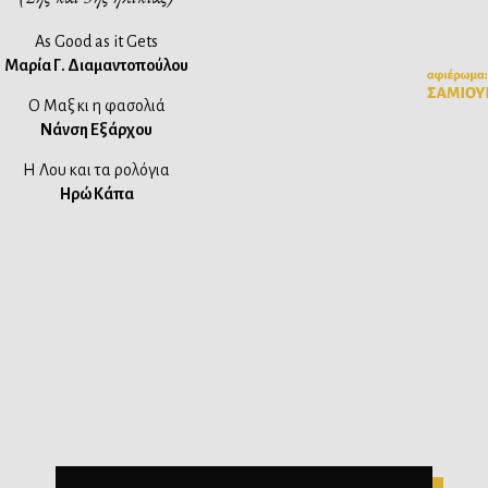
As Good as it Gets
Μαρία Γ. Διαμαντοπούλου
Ο Μαξ κι η φασολιά
Νάνση Εξάρχου
Η Λου και τα ρολόγια
Ηρώ Κάπα