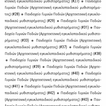
#27)
κτο­νι­κή εγκυ­κλο­παι­δι­κού μυ­θι­στο­ρή­μα­τος} (
Παν­δο­χείο
Γυ­μνών Πο­διών {Αρ­χι­τε­κτο­νι­κή εγκυ­κλο­παι­δι­κού μυ­θι­στο­ρή­μα­
#28)
τος} (
Παν­δο­χείο Γυ­μνών Πο­διών {Αρ­χι­τε­κτο­νι­κή εγκυ­κλο­
#29)
παι­δι­κού μυ­θι­στο­ρή­μα­τος} (
Παν­δο­χείο Γυ­μνών Πο­διών
#31)
{Αρ­χι­τε­κτο­νι­κή εγκυ­κλο­παι­δι­κού μυ­θι­στο­ρή­μα­τος} (
Παν­
δο­χείο Γυ­μνών Πο­διών {Αρ­χι­τε­κτο­νι­κή εγκυ­κλο­παι­δι­κού μυ­θι­στο­
#33)
ρή­μα­τος} (
Παν­δο­χείο Γυ­μνών Πο­διών {Αρ­χι­τε­κτο­νι­κή
#37)
εγκυ­κλο­παι­δι­κού μυ­θι­στο­ρή­μα­τος} (
Παν­δο­χείο Γυ­μνών
#38)
Πο­διών {Αρ­χι­τε­κτο­νι­κή εγκυ­κλο­παι­δι­κού μυ­θι­στο­ρή­μα­τος} (
Παν­δο­χείο Γυ­μνών Πο­διών {Αρ­χι­τε­κτο­νι­κή εγκυ­κλο­παι­δι­κού
#39)
μυ­θι­στο­ρή­μα­τος} (
Παν­δο­χείο Γυ­μνών Πο­διών {Αρ­χι­τε­
#40)
κτο­νι­κή εγκυ­κλο­παι­δι­κού μυ­θι­στο­ρή­μα­τος} (
Παν­δο­χείο
Γυ­μνών Πο­διών {Αρ­χι­τε­κτο­νι­κή εγκυ­κλο­παι­δι­κού μυ­θι­στο­ρή­μα­
#41)
τος} (
Παν­δο­χείο Γυ­μνών Πο­διών {Αρ­χι­τε­κτο­νι­κή εγκυ­κλο­
#42)
παι­δι­κού μυ­θι­στο­ρή­μα­τος} (
Παν­δο­χείο Γυ­μνών Πο­διών
#43)
{Αρ­χι­τε­κτο­νι­κή εγκυ­κλο­παι­δι­κού μυ­θι­στο­ρή­μα­τος} (
Παν­