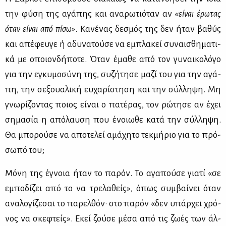
την φύ­ση της αγά­πης και ανα­ρω­τιό­ταν αν
«εί­ναι
έρω­τας
όταν
εί­ναι από πί­σω».
Κα­νέ­νας δε­σμός της δεν ήταν βα­θύς
και απέ­φευ­γε ή αδυ­να­τού­σε να εμπλα­κεί συ­ναι­σθη­μα­τι­
κά με οποιον­δή­πο­τε. Όταν έμα­θε από τον γυ­ναι­κο­λό­γο
για την εγκυ­μο­σύ­νη της, συ­ζή­τη­σε μα­ζί του για την αγά­
πη, την σε­ξουα­λι­κή ευ­χα­ρί­στη­ση και την σύλ­λη­ψη. Μη
γνω­ρί­ζο­ντας ποιος εί­ναι ο πα­τέ­ρας, τον ρώ­τη­σε αν έχει
ση­μα­σία η από­λαυ­ση που ένοιω­θε κα­τά την σύλ­λη­ψη.
Θα μπο­ρού­σε να απο­τε­λεί αμά­χη­το τεκ­μή­ριο για το πρό­
σω­πό του;
Μό­νη της έγνοια ήταν το πα­ρόν. Το αγα­πού­σε για­τί «σε
εμπο­δί­ζει από το να τρε­λα­θείς», όπως συμ­βαί­νει όταν
ανα­λο­γί­ζε­σαι το πα­ρελ­θόν· στο πα­ρόν «δεν υπάρ­χει χρό­
νος να σκε­φτείς». Εκεί ζού­σε μέ­σα από τις ζω­ές των άλ­