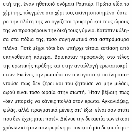
στή της, έναν ηθο­ποιό ονό­μα­τι Ρο­μπέρ. Πρώ­τα εί­δα το
χέ­ρι της, πλεγ­μέ­νο στο χέ­ρι του, ακι­νη­το­ποι­η­μέ­νο· ύστε­
ρα την πλά­τη της να αγ­γί­ζε­ται τρυ­φε­ρά και τους ώμους
της να προ­σφέ­ρουν την δι­κή τους γύ­μνια. Κα­τό­πιν κύ­λη­
σα στα πό­δια της, τό­σο σα­γη­νευ­τι­κά στα ασπρό­μαυ­ρα
πλά­να. Πο­τέ μέ­χρι τό­τε δεν υπήρ­χε τέ­τοια εστί­α­ση από
σκη­νο­θε­τι­κή κά­με­ρα. Βρι­σκό­ταν προ­φα­νώς στο τέ­λος
της ερω­τι­κής πρά­ξης και στην ανταλ­λα­γή ερω­τα­πο­κρί­
σε­ων. Εκεί­νος την ρω­τού­σε αν τον αγα­πά κι εκεί­νη απα­
ντού­σε πως δεν ξέ­ρει και του ζη­τού­σε να μην μι­λά­ει,
αφού εί­ναι τό­σο ωραία στην σιω­πή. Ήταν βέ­βαιη πως
«δεν μπο­ρείς να κά­νεις πολ­λά στον έρω­τα. Αγκα­λιά­ζεις,
φι­λάς, αλ­λά πραγ­μα­τι­κά μέ­νεις απ’ έξω· εί­ναι σαν σπί­τι
που δεν έχεις μπει πο­τέ». Διέ­νυε την δε­κα­ε­τία των εί­κο­σι
χρό­νων κι ήταν πα­ντρε­μέ­νη με τον κα­τά μια δε­κα­ε­τία με­