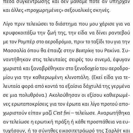
πε­δα συ­γκέ­ντρω­σης και δεν μά­θα­με πο­τέ αν υπήρ­χαν
και άλ­λες «προ­χω­ρη­μέ­νες» σε­ξουα­λι­κές σκη­νές.
Λί­γο πριν τε­λειώ­σει το διά­στη­μα που μου χά­ρι­σε για να
κρυ­φο­κοι­τά­ξω την ζωή της, την εί­δα να δί­νει ρα­ντε­βού
με τον Ρο­μπέρ στο αε­ρο­δρό­μιο, πριν το τα­ξί­δι του για την
Μασ­σα­λία όπου θα έπαι­ζε στην
Βε­α­τρί­κη
του Ρα­κί­να. Συ­
να­ντή­θη­καν στις τε­λευ­ταί­ες σει­ρές του σι­νε­μά, έφυ­γαν
χω­ρι­στά και ξα­να­βρέ­θη­καν στο ξε­νο­δο­χείο του αε­ρο­δρο­
μί­ου για την κα­θιε­ρω­μέ­νη κλι­νο­πά­λη. (Εκεί εί­δα για τε­
λευ­ταία φο­ρά από κο­ντά τα εξαί­σια δά­χτυ­λά της γερ­μέ­να
σε μια πο­λυ­θρό­να.) Ακο­λού­θη­σαν οι εξί­σου κα­θιε­ρω­μέ­
νες ερω­τα­πο­κρί­σεις για τον έρω­τα και λί­γο προ­τού απο­
χω­ρι­στούν εί­παν μα­ζί
C’
est
fini
– τε­λεί­ω­σε. Ανα­ρω­τή­θη­κα
αν τε­λεί­ω­σε η ερω­τι­κή πρά­ξη ή κά­θε προ­σπά­θεια να ευ­
τυ­χή­σουν, ή το σύ­νη­θες ει­κο­σι­τε­τρά­ω­ρό της Σαρ­λότ και