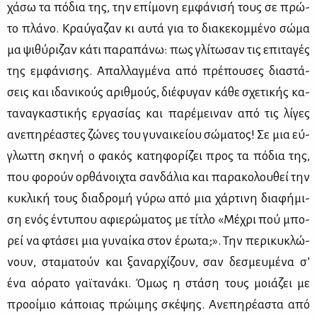
χά­σω τα πό­δια της, την επί­μο­νη εμ­φά­νι­σή τους σε πρώ­
το πλά­νο. Κραύ­γα­ζαν κι αυ­τά για το δια­κε­κομ­μέ­νο σώ­μα
μα ψι­θύ­ρι­ζαν κά­τι πα­ρα­πά­νω: πως γλί­τω­σαν τις επι­τα­γές
της εμ­φά­νι­σης. Απαλ­λαγ­μέ­να από πρέ­που­σες δια­στά­
σεις και ιδα­νι­κούς αριθ­μούς, διέ­φυ­γαν κά­θε σχε­τι­κής κα­
τα­να­γκα­στι­κής ερ­γα­σί­ας και πα­ρέ­μει­ναν από τις λί­γες
ανε­πη­ρέ­α­στες ζώ­νες του γυ­ναι­κεί­ου σώ­μα­τος! Σε μια εύ­
γλωτ­τη σκη­νή ο φα­κός κα­τη­φο­ρί­ζει προς τα πό­δια της,
που φο­ρούν ορ­θά­νοι­χτα σαν­δά­λια και πα­ρα­κο­λου­θεί την
κυ­κλι­κή τους δια­δρο­μή γύ­ρω από μια χάρ­τι­νη δια­φή­μι­
ση ενός έντυ­που αφιε­ρώ­μα­τος με τί­τλο «Μέ­χρι πού μπο­
ρεί να φτά­σει μια γυ­ναί­κα στον έρω­τα;». Την πε­ρι­κυ­κλώ­
νουν, στα­μα­τούν και ξα­ναρ­χί­ζουν, σαν δε­σμευ­μέ­να σ’
ένα αό­ρα­το γαϊ­τα­νά­κι. Όμως η στά­ση τους μοιά­ζει με
προ­οί­μιο κά­ποιας πρώ­ι­μης σκέ­ψης. Ανε­πη­ρέ­α­στα από