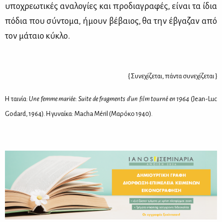
υπο­χρε­ω­τι­κές ανα­λο­γί­ες και προ­δια­γρα­φές, εί­ναι τα ίδια
πό­δια που σύ­ντο­μα, ήμουν βέ­βαιος, θα την έβγα­ζαν από
τον μά­ταιο κύ­κλο.
{ Συνεχίζεται, πάντα συνεχίζεται }
Η ταινία:
Une
femme
marié
e:
Suite
de
fragments
d'
un
film
tourné
en 1964
(Jean-Luc
Godard, 1964). Η γυναίκα: Macha Méril (Μαρόκο 1940).