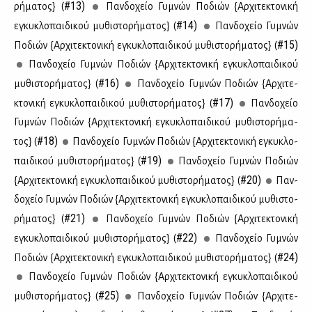
#13)
ρή­μα­τος} (
Παν­δο­χείο Γυ­μνών Πο­διών {Αρ­χι­τε­κτο­νι­κή
#14)
εγκυ­κλο­παι­δι­κού μυ­θι­στο­ρή­μα­τος} (
Παν­δο­χείο Γυ­μνών
#15)
Πο­διών {Αρ­χι­τε­κτο­νι­κή εγκυ­κλο­παι­δι­κού μυ­θι­στο­ρή­μα­τος} (
Παν­δο­χείο Γυ­μνών Πο­διών {Αρ­χι­τε­κτο­νι­κή εγκυ­κλο­παι­δι­κού
#16)
μυ­θι­στο­ρή­μα­τος} (
Παν­δο­χείο Γυ­μνών Πο­διών {Αρ­χι­τε­
#17)
κτο­νι­κή εγκυ­κλο­παι­δι­κού μυ­θι­στο­ρή­μα­τος} (
Παν­δο­χείο
Γυ­μνών Πο­διών {Αρ­χι­τε­κτο­νι­κή εγκυ­κλο­παι­δι­κού μυ­θι­στο­ρή­μα­
#18)
τος} (
Παν­δο­χείο Γυ­μνών Πο­διών {Αρ­χι­τε­κτο­νι­κή εγκυ­κλο­
#19)
παι­δι­κού μυ­θι­στο­ρή­μα­τος} (
Παν­δο­χείο Γυ­μνών Πο­διών
#20)
{Αρ­χι­τε­κτο­νι­κή εγκυ­κλο­παι­δι­κού μυ­θι­στο­ρή­μα­τος} (
Παν­
δο­χείο Γυ­μνών Πο­διών {Αρ­χι­τε­κτο­νι­κή εγκυ­κλο­παι­δι­κού μυ­θι­στο­
#21)
ρή­μα­τος} (
Παν­δο­χείο Γυ­μνών Πο­διών {Αρ­χι­τε­κτο­νι­κή
#22)
εγκυ­κλο­παι­δι­κού μυ­θι­στο­ρή­μα­τος} (
Παν­δο­χείο Γυ­μνών
#24)
Πο­διών {Αρ­χι­τε­κτο­νι­κή εγκυ­κλο­παι­δι­κού μυ­θι­στο­ρή­μα­τος} (
Παν­δο­χείο Γυ­μνών Πο­διών {Αρ­χι­τε­κτο­νι­κή εγκυ­κλο­παι­δι­κού
#25)
μυ­θι­στο­ρή­μα­τος} (
Παν­δο­χείο Γυ­μνών Πο­διών {Αρ­χι­τε­