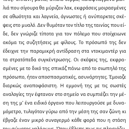
λιά που σί­γου­ρα θα μύ­ρι­ζαν λακ, εκ­φρά­σεις μοι­ρα­σμέ­νες
σε αθω­ό­τη­τα και λα­γνεία, άγνω­στες ή ανύ­παρ­κτες σκέ­
ψεις στο μυα­λό. Δεν θυ­μό­ταν τον τί­τλο της ται­νί­ας που εί­
δε, δεν γνώ­ρι­ζε τί­πο­τα για τον πό­λε­μο που στοί­χειω­νε
ακό­μα τις συ­ζη­τή­σεις με φί­λους. Το πρό­σω­πό της δεν
έδει­χνε την πα­ρα­μι­κρή αντί­δρα­ση στα ντο­κι­μα­ντέρ για
τα στρα­τό­πε­δα συ­γκέ­ντρω­σης. Οι σκέ­ψεις της, εκ­φρα­
σμέ­νες με το δι­κό της σπι­κάζ πά­νω από το σιω­πη­λό της
πρό­σω­πο, ήταν απο­σπα­σμα­τι­κές, ασυ­νάρ­τη­τες. Έμοια­ζε
διαρ­κώς ανα­πο­φά­σι­στη. Η εμ­μο­νή της με τις σω­στές
ανα­λο­γί­ες την έφτα­ναν στο ση­μείο να συ­μπιέ­ζει την μέ­
ση της μ’ ένα ει­δι­κό όρ­γα­νο που λει­τουρ­γού­σε με δυ­να­
μό­με­τρο, τυ­λι­γό­ταν γύ­ρω από την μέ­ση της σαν ζώ­νη κι
έβγα­ζε έναν μι­κρό συ­να­γερ­μό κά­θε φο­ρά που η στά­ση
του σώ­μα­τος χα­λά­ρω­νε. Όταν έβλε­πε πως τις πλη­σιά­ζει,