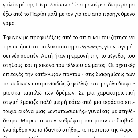
γα­λύ­τε­ρό της Πιερ. Ζού­σαν σ’ ένα μο­ντέρ­νο δια­μέ­ρι­σμα
έξω από το Πα­ρί­σι μα­ζί με τον γιό του από προη­γού­με­νο
γά­μο.
Έφυ­γαν με προ­φυ­λά­ξεις από το σπί­τι και του ζή­τη­σε να
την αφή­σει στο πο­λυ­κα­τά­στη­μα
Printemps
, για ν’ αγο­ρά­
σει νέο σου­τιέν. Αυ­τή ήταν η εμ­μο­νή της: το μέ­γε­θος του
στή­θους και η ει­κό­να του τέ­λειου σώ­μα­τος. Οι σχε­τι­κές
επι­τα­γές την κα­τέ­κλυ­ζαν πα­ντού - στις δια­φη­μί­σεις των
πε­ριο­δι­κών που μα­νιω­δώς ξε­φύλ­λι­ζε, στα με­γά­λα δια­φη­
μι­στι­κά τα­μπλώ των δρό­μων. Σε μια χα­ρα­κτη­ρι­στι­κή
στιγ­μή έμοια­ζε πο­λύ μι­κρή κά­τω από μια τε­ρά­στια επι­
τοί­χια ει­κό­να μιας «εντυ­πω­σια­κής» γυ­ναί­κας με στη­θό­
δε­σμο. Μπρο­στά στον κα­θρέ­φτη του μπά­νιου διά­βα­ζε
ένα άρ­θρο για το ιδα­νι­κό στή­θος, το πρό­τυ­πο της Αφρο­