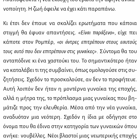
νο­ποί­η­τη. Η ζωή όφει­λε να έχει κά­τι πα­ρα­πά­νω.
Κι έτσι δεν έπαυε να σκα­λί­ζει ερω­τή­μα­τα που κά­ποια
στιγ­μή θα έφυαν απα­ντή­σεις.
«Εί­ναι πα­ρά­ξε­νο»,
εί­χε πει
κά­πο­τε στον Ρο­μπέρ,
«οι άντρες επι­τρέ­πουν στους εαυ­τούς
τους αυ­τό που δεν επι­τρέ­πουν στις γυ­ναί­κες».
Σύ­ντο­μα θα του
αντα­πό­δι­νε κι ένα χα­στού­κι του. Το ση­μα­ντι­κό­τε­ρο ήταν
να κα­τα­λά­βει τι της συμ­βαί­νει, όπως ομο­λο­γού­σε στις συ­
ζη­τή­σεις. Σχε­δόν το προ­σκα­λού­σε, αν δεν το προ­φή­τευε.
Αυ­τή λοι­πόν δεν ήταν η μο­ντέρ­να γυ­ναί­κα της επο­χής,
αλ­λά η μή­τρα της, το πρό­πλα­σμα μιας γυ­ναί­κας που βη­
μά­τι­ζε προς την ελευ­θε­ρία. Μέ­σα από την νέα γυ­ναί­κα,
ανα­δυό­ταν μια νε­ό­τε­ρη. Σχε­δόν η ίδια με οδή­γη­σε στο
όνο­μα που θα έδι­να στην κα­τη­γο­ρία των γυ­ναι­κών όπου
ανή­κε: νου­βέλ­λες. Νέ­οι βλα­στοί μιας νε­ω­τε­ρι­κής επο­χής