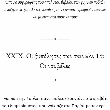
Όπου ο συγ­γρα­φέ­ας του από­λυ­του βι­βλί­ου των γυ­μνών πο­διών
ανα­ζη­τά τις ξυ­πό­λη­τες
γυ­ναί­κες των κι­νη­μα­το­γρα­φι­κών ται­νιών
και μυ­εί­ται στα μυ­στι­κά τους
——— ≈ ———
XXΙΧ. Οι ξυπόλητες των ταινιών, 19:
Οι νουβέλες
——— ≈ ———
Γνώ­ρι­σα την Σαρ­λότ πά­νω σε λευ­κό σε­ντό­νι, στο κρε­βά­τι
του δια­με­ρί­σμα­τος που νοί­κια­ζε στο Πα­ρί­σι με τον ερα­