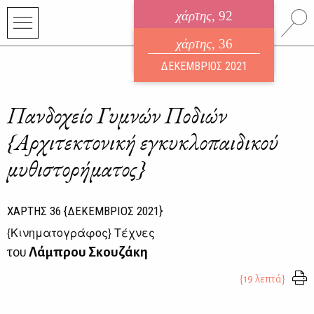
χάρτης
, 92
ηλεκτρονικό περιοδικό
χάρτης
, 36
ΑΥΓΟΥΣΤΟΣ 2026
ΔΕΚΕΜΒΡΙΟΣ 2021
Πανδοχείο Γυμνών Ποδιών
{Αρχιτεκτονική εγκυκλοπαιδικού
μυθιστορήματος}
ΧΑΡΤΗΣ
36
{ΔΕΚΕΜΒΡΙΟΣ 2021}
{
Κινηματογράφος
} Τέχνες
του
Λάμπρου Σκουζάκη
{19 λεπτά}