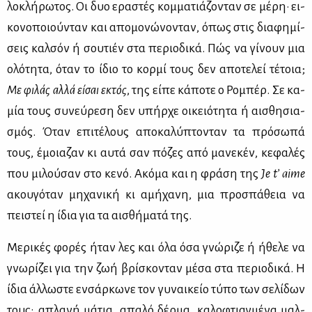
λο­κλή­ρω­τος. Οι δυο ερα­στές κομ­μα­τιά­ζο­νταν σε μέ­ρη· ει­
κο­νο­ποιού­νταν και απο­μο­νώ­νο­νταν, όπως στις δια­φη­μί­
σεις καλ­σόν ή σου­τιέν στα πε­ριο­δι­κά. Πώς να γί­νουν μια
ολό­τη­τα, όταν το ίδιο το κορ­μί τους δεν απο­τε­λεί τέ­τοια;
Με φι­λάς αλ­λά εί­σαι εκτός
, της εί­πε κά­πο­τε ο Ρο­μπέρ. Σε κα­
μία τους συ­νεύ­ρε­ση δεν υπήρ­χε οι­κειό­τη­τα ή αι­σθη­σια­
σμός. Όταν επι­τέ­λους απο­κα­λύ­πτο­νταν τα πρό­σω­πά
τους, έμοια­ζαν κι αυ­τά σαν πό­ζες από μα­νε­κέν, κε­φα­λές
που μι­λού­σαν στο κε­νό. Ακό­μα και η φρά­ση της
Je
t’
aime
ακου­γό­ταν μη­χα­νι­κή κι αμή­χα­νη, μια προ­σπά­θεια να
πει­στεί η ίδια για τα αι­σθή­μα­τά της.
Με­ρι­κές φο­ρές ήταν λες και όλα όσα γνώ­ρι­ζε ή ήθε­λε να
γνω­ρί­ζει για την ζωή βρί­σκο­νταν μέ­σα στα πε­ριο­δι­κά. Η
ίδια άλ­λω­στε εν­σάρ­κω­νε τον γυ­ναι­κείο τύ­πο των σε­λί­δων
τους: απλα­νή μά­τια, απα­λό δέρ­μα, κα­λο­φτιαγ­μέ­να μαλ­