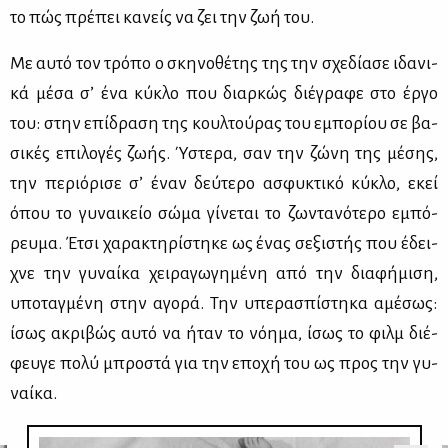
το πώς πρέ­πει κα­νείς να ζει την ζωή του.
Με αυ­τό τον τρό­πο ο σκη­νο­θέ­της της την σχε­δί­α­σε ιδα­νι­
κά μέ­σα σ’ ένα κύ­κλο που διαρ­κώς διέ­γρα­φε στο έρ­γο
του: στην επί­δρα­ση της κουλ­τού­ρας του εμπο­ρί­ου σε βα­
σι­κές επι­λο­γές ζω­ής. Ύστε­ρα, σαν την ζώ­νη της μέ­σης,
την πε­ριό­ρι­σε σ’ έναν δεύ­τε­ρο ασφυ­κτι­κό κύ­κλο, εκεί
όπου το γυ­ναι­κείο σώ­μα γί­νε­ται το ζω­ντα­νό­τε­ρο εμπό­
ρευ­μα. Έτσι χα­ρα­κτη­ρί­στη­κε ως ένας σε­ξι­στής που έδει­
χνε την γυ­ναί­κα χει­ρα­γω­γη­μέ­νη από την δια­φή­μι­ση,
υπο­ταγ­μέ­νη στην αγο­ρά. Την υπε­ρα­σπί­στη­κα αμέ­σως:
ίσως ακρι­βώς αυ­τό να ήταν το νό­η­μα, ίσως το φιλμ διέ­
φευ­γε πο­λύ μπρο­στά για την επο­χή του ως προς την γυ­
ναί­κα.