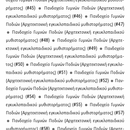
δο­χείο Γυ­μνών Πο­διών {Αρ­χι­τε­κτο­νι­κή εγκυ­κλο­παι­δι­κού μυ­θι­στο­
#45)
ρή­μα­τος} (
Παν­δο­χείο Γυ­μνών Πο­διών {Αρ­χι­τε­κτο­νι­κή
#46)
εγκυ­κλο­παι­δι­κού μυ­θι­στο­ρή­μα­τος} (
Παν­δο­χείο Γυ­μνών
#47)
Πο­διών {Αρ­χι­τε­κτο­νι­κή εγκυ­κλο­παι­δι­κού μυ­θι­στο­ρή­μα­τος} (
Παν­δο­χείο Γυ­μνών Πο­διών {Αρ­χι­τε­κτο­νι­κή εγκυ­κλο­παι­δι­κού
#48)
μυ­θι­στο­ρή­μα­τος} (
Παν­δο­χείο Γυ­μνών Πο­διών {Αρ­χι­τε­
#49)
κτο­νι­κή εγκυ­κλο­παι­δι­κού μυ­θι­στο­ρή­μα­τος} (
Παν­δο­χείο
Γυ­μνών Πο­διών {Αρ­χι­τε­κτο­νι­κή εγκυ­κλο­παι­δι­κού μυ­θι­στο­ρή­μα­
#50)
τος} (
Παν­δο­χείο Γυ­μνών Πο­διών {Αρ­χι­τε­κτο­νι­κή εγκυ­κλο­
#51)
παι­δι­κού μυ­θι­στο­ρή­μα­τος} (
Παν­δο­χείο Γυ­μνών Πο­διών
#52)
{Αρ­χι­τε­κτο­νι­κή εγκυ­κλο­παι­δι­κού μυ­θι­στο­ρή­μα­τος} (
Παν­
δο­χείο Γυ­μνών Πο­διών {Αρ­χι­τε­κτο­νι­κή εγκυ­κλο­παι­δι­κού μυ­θι­στο­
#54)
ρή­μα­τος} (
Παν­δο­χείο Γυ­μνών Πο­διών {Αρ­χι­τε­κτο­νι­κή
#55)
εγκυ­κλο­παι­δι­κού μυ­θι­στο­ρή­μα­τος} (
Παν­δο­χείο Γυ­μνών
#57)
Πο­διών {Αρ­χι­τε­κτο­νι­κή εγκυ­κλο­παι­δι­κού μυ­θι­στο­ρή­μα­τος} (
Παν­δο­χείο Γυ­μνών Πο­διών {Αρ­χι­τε­κτο­νι­κή εγκυ­κλο­παι­δι­κού
#58)
μυ­θι­στο­ρή­μα­τος} (
Παν­δο­χείο Γυ­μνών Πο­διών {Αρ­χι­τε­