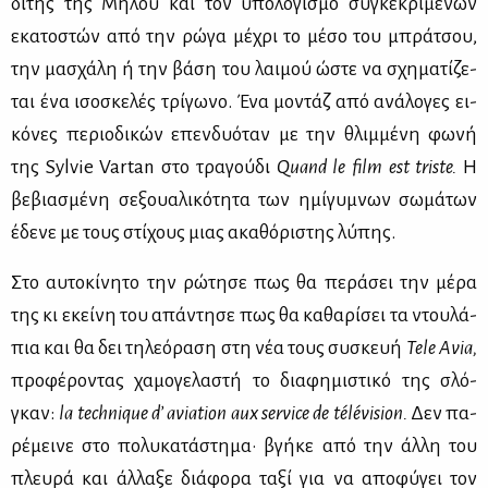
δί­της της Μή­λου και τον υπο­λο­γι­σμό συ­γκε­κρι­μέ­νων
εκα­το­στών από την ρώ­γα μέ­χρι το μέ­σο του μπρά­τσου,
την μα­σχά­λη ή την βά­ση του λαι­μού ώστε να σχη­μα­τί­ζε­
ται ένα ισο­σκε­λές τρί­γω­νο. Ένα μο­ντάζ από ανά­λο­γες ει­
κό­νες πε­ριο­δι­κών επεν­δυό­ταν με την θλιμ­μέ­νη φω­νή
της Sylvie Vartan στο τρα­γού­δι
Quand
le
film
est
triste.
Η
βε­βια­σμέ­νη σε­ξουα­λι­κό­τη­τα των ημί­γυ­μνων σω­μά­των
έδε­νε με τους στί­χους μιας ακα­θό­ρι­στης λύ­πης.
Στο αυ­το­κί­νη­το την ρώ­τη­σε πως θα πε­ρά­σει την μέ­ρα
της κι εκεί­νη του απά­ντη­σε πως θα κα­θα­ρί­σει τα ντου­λά­
πια και θα δει τη­λε­ό­ρα­ση στη νέα τους συ­σκευή
Tele
Avia,
προ­φέ­ρο­ντας χα­μο­γε­λα­στή το δια­φη­μι­στι­κό της σλό­
γκαν:
la
technique
d’
aviation
aux
service
de
télévision
.
Δεν πα­
ρέ­μει­νε στο πο­λυ­κα­τά­στη­μα· βγή­κε από την άλ­λη του
πλευ­ρά και άλ­λα­ξε διά­φο­ρα τα­ξί για να απο­φύ­γει τον