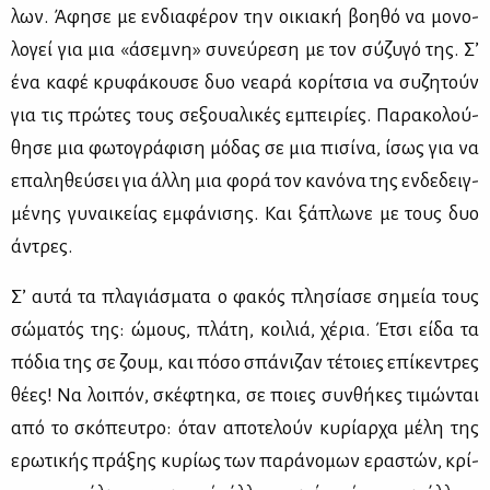
λων. Άφη­σε με εν­δια­φέ­ρον την οι­κια­κή βοη­θό να μο­νο­
λο­γεί για μια «άσε­μνη» συ­νεύ­ρε­ση με τον σύ­ζυ­γό της. Σ’
ένα κα­φέ κρυ­φά­κου­σε δυο νε­α­ρά κο­ρί­τσια να συ­ζη­τούν
για τις πρώ­τες τους σε­ξουα­λι­κές εμπει­ρί­ες. Πα­ρα­κο­λού­
θη­σε μια φω­το­γρά­φι­ση μό­δας σε μια πι­σί­να, ίσως για να
επα­λη­θεύ­σει για άλ­λη μια φο­ρά τον κα­νό­να της εν­δε­δειγ­
μέ­νης γυ­ναι­κεί­ας εμ­φά­νι­σης. Και ξά­πλω­νε με τους δυο
άντρες.
Σ’ αυ­τά τα πλα­γιά­σμα­τα ο φα­κός πλη­σί­α­σε ση­μεία τους
σώ­μα­τός της: ώμους, πλά­τη, κοι­λιά, χέ­ρια. Έτσι εί­δα τα
πό­δια της σε ζουμ, και πό­σο σπά­νι­ζαν τέ­τοιες επί­κε­ντρες
θέ­ες! Να λοι­πόν, σκέ­φτη­κα, σε ποιες συν­θή­κες τι­μώ­νται
από το σκό­πευ­τρο: όταν απο­τε­λούν κυ­ρί­αρ­χα μέ­λη της
ερω­τι­κής πρά­ξης κυ­ρί­ως των πα­ρά­νο­μων ερα­στών, κρί­