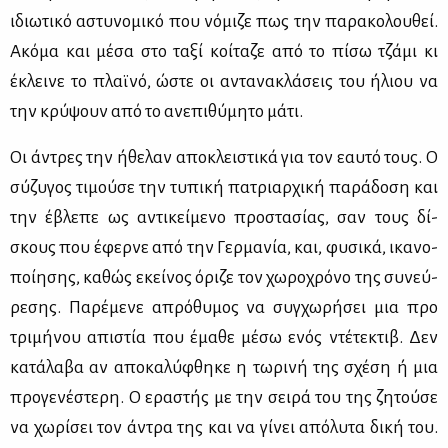
ιδιω­τι­κό αστυ­νο­μι­κό που νό­μι­ζε πως την πα­ρα­κο­λου­θεί.
Ακό­μα και μέ­σα στο τα­ξί κοί­τα­ζε από το πί­σω τζά­μι κι
έκλει­νε το πλαϊ­νό, ώστε οι αντα­να­κλά­σεις του ήλιου να
την κρύ­ψουν από το ανε­πι­θύ­μη­το μά­τι.
Οι άντρες την ήθε­λαν απο­κλει­στι­κά για τον εαυ­τό τους. Ο
σύ­ζυ­γος τι­μού­σε την τυ­πι­κή πα­τριαρ­χι­κή πα­ρά­δο­ση και
την έβλε­πε ως αντι­κεί­με­νο προ­στα­σί­ας, σαν τους δί­
σκους που έφερ­νε από την Γερ­μα­νία, και, φυ­σι­κά, ικα­νο­
ποί­η­σης, κα­θώς εκεί­νος όρι­ζε τον χω­ρο­χρό­νο της συ­νεύ­
ρε­σης. Πα­ρέ­με­νε απρό­θυ­μος να συγ­χω­ρή­σει μια προ
τρι­μή­νου απι­στία που έμα­θε μέ­σω ενός ντέ­τε­κτιβ. Δεν
κα­τά­λα­βα αν απο­κα­λύ­φθη­κε η τω­ρι­νή της σχέ­ση ή μια
προ­γε­νέ­στε­ρη. Ο ερα­στής με την σει­ρά του της ζη­τού­σε
να χω­ρί­σει τον άντρα της και να γί­νει από­λυ­τα δι­κή του.