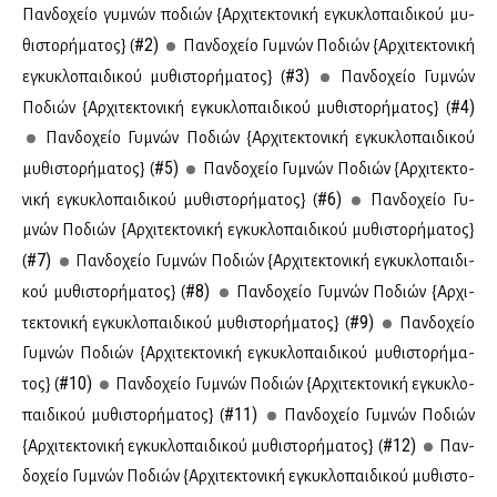
Παν­δο­χείο γυ­μνών πο­διών {Αρ­χι­τε­κτο­νι­κή εγκυ­κλο­παι­δι­κού μυ­
#2)
θι­στο­ρή­μα­τος} (
Παν­δο­χείο Γυ­μνών Πο­διών {Αρ­χι­τε­κτο­νι­κή
#3)
εγκυ­κλο­παι­δι­κού μυ­θι­στο­ρή­μα­τος} (
Παν­δο­χείο Γυ­μνών
#4)
Πο­διών {Αρ­χι­τε­κτο­νι­κή εγκυ­κλο­παι­δι­κού μυ­θι­στο­ρή­μα­τος} (
Παν­δο­χείο Γυ­μνών Πο­διών {Αρ­χι­τε­κτο­νι­κή εγκυ­κλο­παι­δι­κού
#5)
μυ­θι­στο­ρή­μα­τος} (
Παν­δο­χείο Γυ­μνών Πο­διών {Αρ­χι­τε­κτο­
#6)
νι­κή εγκυ­κλο­παι­δι­κού μυ­θι­στο­ρή­μα­τος} (
Παν­δο­χείο Γυ­
μνών Πο­διών {Αρ­χι­τε­κτο­νι­κή εγκυ­κλο­παι­δι­κού μυ­θι­στο­ρή­μα­τος}
#7)
(
Παν­δο­χείο Γυ­μνών Πο­διών {Αρ­χι­τε­κτο­νι­κή εγκυ­κλο­παι­δι­
#8)
κού μυ­θι­στο­ρή­μα­τος} (
Παν­δο­χείο Γυ­μνών Πο­διών {Αρ­χι­
#9)
τε­κτο­νι­κή εγκυ­κλο­παι­δι­κού μυ­θι­στο­ρή­μα­τος} (
Παν­δο­χείο
Γυ­μνών Πο­διών {Αρ­χι­τε­κτο­νι­κή εγκυ­κλο­παι­δι­κού μυ­θι­στο­ρή­μα­
#10)
τος} (
Παν­δο­χείο Γυ­μνών Πο­διών {Αρ­χι­τε­κτο­νι­κή εγκυ­κλο­
#11)
παι­δι­κού μυ­θι­στο­ρή­μα­τος} (
Παν­δο­χείο Γυ­μνών Πο­διών
#12)
{Αρ­χι­τε­κτο­νι­κή εγκυ­κλο­παι­δι­κού μυ­θι­στο­ρή­μα­τος} (
Παν­
δο­χείο Γυ­μνών Πο­διών {Αρ­χι­τε­κτο­νι­κή εγκυ­κλο­παι­δι­κού μυ­θι­στο­