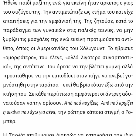
Ήθε­λε παι­δί μα­ζί της ενώ για εκεί­νη ήταν αρ­κε­τός ο γιος
του συ­ζύ­γου της. Την αντι­με­τώ­πι­ζε ως κτή­μα του και εί­χε
απαι­τή­σεις για την εμ­φά­νι­σή της. Της ζη­τού­σε, κα­τά το
πα­ρά­δειγ­μα των γυ­ναι­κών στις ιτα­λι­κές ται­νί­ες, να μην
ξυ­ρί­ζει τις μα­σχά­λες της ενώ εκεί­νη προ­τι­μού­σε το αντί­
θε­το, όπως οι Αμε­ρι­κα­νί­δες του Χό­λυ­γουντ. Το έβρι­σκε
«ομορ­φό­τε­ρο», του έλε­γε, «αλ­λά λι­γό­τε­ρο συ­ναρ­πα­στι­
κό», της αντέ­τει­νε. Του άρε­σε να την βλέ­πει γυ­μνή αλ­λά
προ­σπά­θη­σε να την εμπο­δί­σει όταν πή­γε να ανε­βεί γυ­
μνό­στη­θη στην τα­ρά­τσα – εκεί θα βρι­σκό­ταν έξω από την
κτή­ση του. Σε κά­θε πε­ρί­πτω­ση αμ­φό­τε­ροι οι άντρες αδυ­
να­τού­σαν να την ορί­σουν.
Από πού αρ­χί­ζεις; Από πού αρ­χί­ζει
η ει­κό­να που έχω για σέ­να;
την ρώ­τη­σε κά­ποια στιγ­μή ο Ρο­
μπέρ.
H Σαρ­λότ επι­θυ­μού­σε δια­κα­ώς να κα­τα­νο­ή­σει την ίδια