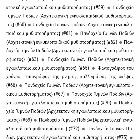
#59)
κτο­νι­κή εγκυ­κλο­παι­δι­κού μυ­θι­στο­ρή­μα­τος} (
Παν­δο­χείο
Γυ­μνών Πο­διών {Αρ­χι­τε­κτο­νι­κή εγκυ­κλο­παι­δι­κού μυ­θι­στο­ρή­μα­
#60)
τος} (
Παν­δο­χείο Γυ­μνών Πο­διών {Αρ­χι­τε­κτο­νι­κή εγκυ­κλο­
#61)
παι­δι­κού μυ­θι­στο­ρή­μα­τος} (
Παν­δο­χείο Γυ­μνών Πο­διών
#62)
{Αρ­χι­τε­κτο­νι­κή εγκυ­κλο­παι­δι­κού μυ­θι­στο­ρή­μα­τος} (
Παν­
δο­χείο Γυ­μνών Πο­διών {Αρ­χι­τε­κτο­νι­κή εγκυ­κλο­παι­δι­κού μυ­θι­στο­
#63)
ρή­μα­τος} (
Παν­δο­χείο Γυ­μνών Πο­διών {Αρ­χι­τε­κτο­νι­κή
#65)
εγκυ­κλο­παι­δι­κού μυ­θι­στο­ρή­μα­τος} (
Φω­το­γρά­φος του
χρό­νου, το­πο­γρά­φος της μνή­μης, καλ­λι­γρά­φος της σκέ­ψης
#66)
(
Παν­δο­χείο Γυ­μνών Πο­διών {Αρ­χι­τε­κτο­νι­κή εγκυ­κλο­παι­
#67)
δι­κού μυ­θι­στο­ρή­μα­τος} (
Παν­δο­χείο Γυ­μνών Πο­διών {Αρ­
#70)
χι­τε­κτο­νι­κή εγκυ­κλο­παι­δι­κού μυ­θι­στο­ρή­μα­τος} (
Παν­δο­
χείο Γυ­μνών Πο­διών {Αρ­χι­τε­κτο­νι­κή εγκυ­κλο­παι­δι­κού μυ­θι­στο­ρή­
#69)
μα­τος} (
Παν­δο­χείο Γυ­μνών Πο­διών {Αρ­χι­τε­κτο­νι­κή εγκυ­
#72)
κλο­παι­δι­κού μυ­θι­στο­ρή­μα­τος} (
Παν­δο­χείο Γυ­μνών Πο­
#75)
διών {Αρ­χι­τε­κτο­νι­κή εγκυ­κλο­παι­δι­κού μυ­θι­στο­ρή­μα­τος} (