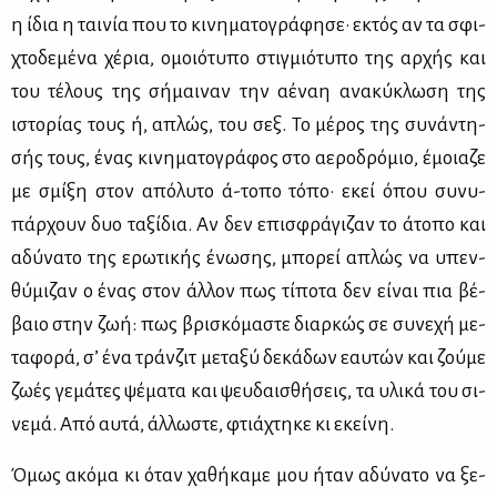
η ίδια η ται­νία που το κι­νη­μα­το­γρά­φη­σε· εκτός αν τα σφι­
χτο­δε­μέ­να χέ­ρια, ομοιό­τυ­πο στιγ­μιό­τυ­πο της αρ­χής και
του τέ­λους της σή­μαι­ναν την αέ­ναη ανα­κύ­κλω­ση της
ιστο­ρί­ας τους ή, απλώς, του σεξ. Το μέ­ρος της συ­νά­ντη­
σής τους, ένας κι­νη­μα­το­γρά­φος στο αε­ρο­δρό­μιο, έμοια­ζε
με σμί­ξη στον από­λυ­το ά-το­πο τό­πο· εκεί όπου συ­νυ­
πάρ­χουν δυο τα­ξί­δια. Αν δεν επι­σφρά­γι­ζαν το άτο­πο και
αδύ­να­το της ερω­τι­κής ένω­σης, μπο­ρεί απλώς να υπεν­
θύ­μι­ζαν ο ένας στον άλ­λον πως τί­πο­τα δεν εί­ναι πια βέ­
βαιο στην ζωή: πως βρι­σκό­μα­στε διαρ­κώς σε συ­νε­χή με­
τα­φο­ρά, σ’ ένα τράν­ζιτ με­τα­ξύ δε­κά­δων εαυ­τών και ζού­με
ζω­ές γε­μά­τες ψέ­μα­τα και ψευ­δαι­σθή­σεις, τα υλι­κά του σι­
νε­μά. Από αυ­τά, άλ­λω­στε, φτιά­χτη­κε κι εκεί­νη.
Όμως ακό­μα κι όταν χα­θή­κα­με μου ήταν αδύ­να­το να ξε­