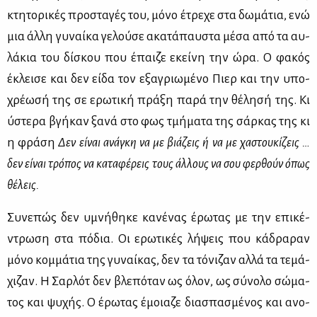
κτη­το­ρι­κές προ­στα­γές του, μό­νο έτρε­χε στα δω­μά­τια, ενώ
μια άλ­λη γυ­ναί­κα γε­λού­σε ακα­τά­παυ­στα μέ­σα από τα αυ­
λά­κια του δί­σκου που έπαι­ζε εκεί­νη την ώρα. Ο φα­κός
έκλει­σε και δεν εί­δα τον εξα­γριω­μέ­νο Πιερ και την υπο­
χρέ­ω­σή της σε ερω­τι­κή πρά­ξη πα­ρά την θέ­λη­σή της. Κι
ύστε­ρα βγή­καν ξα­νά στο φως τμή­μα­τα της σάρ­κας της κι
η φρά­ση
Δεν εί­ναι ανά­γκη να με βιά­ζεις ή να με χα­στου­κί­ζεις …
δεν εί­ναι τρό­πος να κα­τα­φέ­ρεις τους άλ­λους να σου φερ­θούν όπως
θέ­λεις.
Συ­νε­πώς δεν υμνή­θη­κε κα­νέ­νας έρω­τας με την επι­κέ­
ντρω­ση στα πό­δια. Οι ερω­τι­κές λή­ψεις που κά­δρα­ραν
μό­νο κομ­μά­τια της γυ­ναί­κας, δεν τα τό­νι­ζαν αλ­λά τα τε­μά­
χι­ζαν. Η Σαρ­λότ δεν βλε­πό­ταν ως όλον, ως σύ­νο­λο σώ­μα­
τος και ψυ­χής. Ο έρω­τας έμοια­ζε δια­σπα­σμέ­νος και ανο­