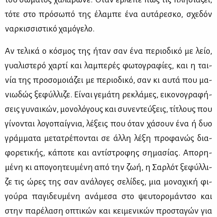
τό­τε στο πρό­σω­πό της έλα­μπε ένα αυ­τά­ρε­σκο, σχε­δόν
ναρ­κισ­σι­στι­κό χα­μό­γε­λο.
Αν τε­λι­κά ο κό­σμος της ήταν σαν ένα πε­ριο­δι­κό με λείο,
γυα­λι­στε­ρό χαρ­τί και λα­μπε­ρές φω­το­γρα­φί­ες, και η ται­
νία της προ­σο­μοιά­ζει με πε­ριο­δι­κό, σαν κι αυ­τά που μα­
νιω­δώς ξε­φύλ­λι­ζε. Εί­ναι γε­μά­τη ρε­κλά­μες, ει­κο­νο­γρα­φή­
σεις γυ­ναι­κών, μο­νο­λό­γους και συ­νε­ντεύ­ξεις, τί­τλους που
γί­νο­νται λο­γο­παί­γνια, λέ­ξεις που όταν χά­σουν ένα ή δυο
γράμ­μα­τα με­τα­τρέ­πο­νται σε άλ­λη λέ­ξη προ­φα­νώς δια­
φο­ρε­τι­κής, κά­πο­τε και αντί­στρο­φης ση­μα­σί­ας. Απο­ρη­
μέ­νη κι απο­γοη­τευ­μέ­νη από την ζωή, η Σαρ­λότ ξε­φύλ­λι­
ζε τις ώρες της σαν ανά­λο­γες σε­λί­δες, μια μο­να­χι­κή φι­
γού­ρα πα­γι­δευ­μέ­νη ανά­με­σα στο ψευ­το­ρο­μάν­τσο και
στην πα­ρέ­λα­ση οπτι­κών και κει­με­νι­κών προ­στα­γών για