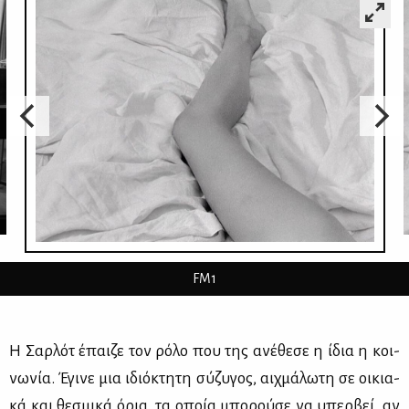
FM1
Η Σαρ­λότ έπαι­ζε τον ρό­λο που της ανέ­θε­σε η ίδια η κοι­
νω­νία. Έγι­νε μια ιδιό­κτη­τη σύ­ζυ­γος, αιχ­μά­λω­τη σε οι­κια­
κά και θε­σμι­κά όρια, τα οποία μπο­ρού­σε να υπερ­βεί, αν