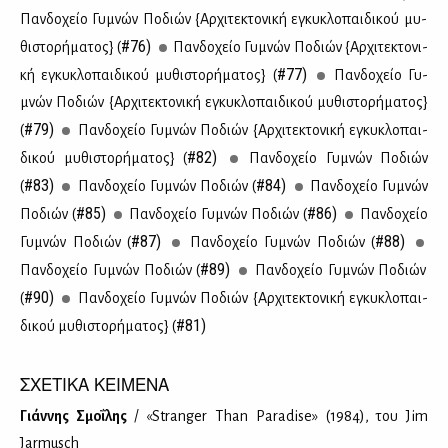
Παν­δο­χείο Γυ­μνών Πο­διών {Αρ­χι­τε­κτο­νι­κή εγκυ­κλο­παι­δι­κού μυ­
#76)
θι­στο­ρή­μα­τος} (
Παν­δο­χείο Γυ­μνών Πο­διών {Αρ­χι­τε­κτο­νι­
#77)
κή εγκυ­κλο­παι­δι­κού μυ­θι­στο­ρή­μα­τος} (
Παν­δο­χείο Γυ­
μνών Πο­διών {Αρ­χι­τε­κτο­νι­κή εγκυ­κλο­παι­δι­κού μυ­θι­στο­ρή­μα­τος}
#79)
(
Παν­δο­χείο Γυ­μνών Πο­διών {Αρ­χι­τε­κτο­νι­κή εγκυ­κλο­παι­
#82)
δι­κού μυ­θι­στο­ρή­μα­τος} (
Παν­δο­χείο Γυ­μνών Πο­διών
#83)
#84)
(
Παν­δο­χείο Γυ­μνών Πο­διών (
Παν­δο­χείο Γυ­μνών
#85)
#86)
Πο­διών (
Παν­δο­χείο Γυ­μνών Πο­διών (
Παν­δο­χείο
#87)
#88)
Γυ­μνών Πο­διών (
Παν­δο­χείο Γυ­μνών Πο­διών (
#89)
Παν­δο­χείο Γυ­μνών Πο­διών (
Παν­δο­χείο Γυ­μνών Πο­διών
#90)
(
Παν­δο­χείο Γυ­μνών Πο­διών {Αρ­χι­τε­κτο­νι­κή εγκυ­κλο­παι­
#81)
δι­κού μυ­θι­στο­ρή­μα­τος} (
ΣΧΕΤΙΚΑ ΚΕΙΜΕΝΑ
Γιάν­νης Σμο­ΐ­λης
/ «Stranger Than Paradise» (1984), του Jim
Jarmusch