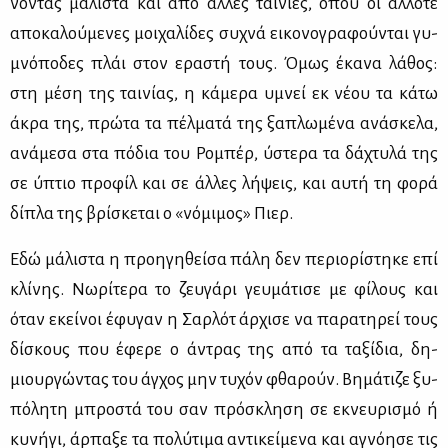
νο­ντας μά­λι­στα και από άλ­λες ται­νί­ες, όπου οι άλ­λο­τε
απο­κα­λού­με­νες μοι­χα­λί­δες συ­χνά ει­κο­νο­γρα­φού­νται γυ­
μνό­πο­δες πλάι στον ερα­στή τους. Όμως έκα­να λά­θος:
στη μέ­ση της ται­νί­ας, η κά­με­ρα υμνεί εκ νέ­ου τα κά­τω
άκρα της, πρώ­τα τα πέλ­μα­τά της ξα­πλω­μέ­να ανά­σκε­λα,
ανά­με­σα στα πό­δια του Ρο­μπέρ, ύστε­ρα τα δά­χτυ­λά της
σε ύπτιο προ­φίλ και σε άλ­λες λή­ψεις, και αυ­τή τη φο­ρά
δί­πλα της βρί­σκε­ται ο «νό­μι­μος» Πιερ.
Εδώ μά­λι­στα η προη­γη­θεί­σα πά­λη δεν πε­ριο­ρί­στη­κε επί
κλί­νης. Νω­ρί­τε­ρα το ζευ­γά­ρι γευ­μά­τι­σε με φί­λους και
όταν εκεί­νοι έφυ­γαν η Σαρ­λότ άρ­χι­σε να πα­ρα­τη­ρεί τους
δί­σκους που έφε­ρε ο άντρας της από τα τα­ξί­δια, δη­
μιουρ­γώ­ντας του άγ­χος μην τυ­χόν φθα­ρούν. Βη­μά­τι­ζε ξυ­
πό­λη­τη μπρο­στά του σαν πρό­σκλη­ση σε εκνευ­ρι­σμό ή
κυ­νή­γι, άρ­πα­ξε τα πο­λύ­τι­μα αντι­κεί­με­να και αγνό­η­σε τις