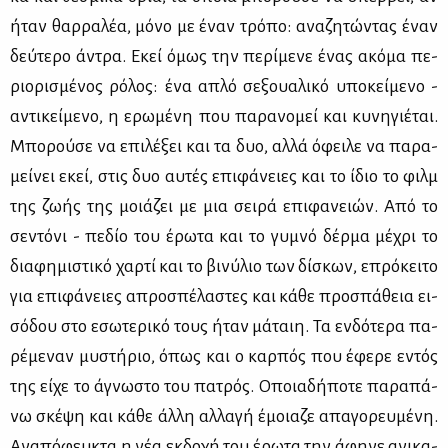
ήταν θαρ­ρα­λέα, μό­νο με έναν τρό­πο: ανα­ζη­τώ­ντας έναν
δεύ­τε­ρο άντρα. Εκεί όμως την πε­ρί­με­νε ένας ακό­μα πε­
ριο­ρι­σμέ­νος ρό­λος: ένα απλό σε­ξουα­λι­κό υπο­κεί­με­νο -
αντι­κεί­με­νο, η ερω­μέ­νη που πα­ρα­νο­μεί και κυ­νη­γιέ­ται.
Μπο­ρού­σε να επι­λέ­ξει και τα δυο, αλ­λά όφει­λε να πα­ρα­
μεί­νει εκεί, στις δυο αυ­τές επι­φά­νειες και το ίδιο το φιλμ
της ζω­ής της μοιά­ζει με μια σει­ρά επι­φα­νειών. Από το
σε­ντό­νι - πε­δίο του έρω­τα και το γυ­μνό δέρ­μα μέ­χρι το
δια­φη­μι­στι­κό χαρ­τί και το βι­νύ­λιο των δί­σκων, επρό­κει­το
για επι­φά­νειες απρο­σπέ­λα­στες και κά­θε προ­σπά­θεια ει­
σό­δου στο εσω­τε­ρι­κό τους ήταν μά­ταιη. Τα εν­δό­τε­ρα πα­
ρέ­με­ναν μυ­στή­ριο, όπως και ο καρ­πός που έφε­ρε εντός
της εί­χε το άγνω­στο του πα­τρός. Οποια­δή­πο­τε πα­ρα­πά­
νω σκέ­ψη και κά­θε άλ­λη αλ­λα­γή έμοια­ζε απα­γο­ρευ­μέ­νη.
Ανα­πό­φευ­κτα η νέα εκ­δο­χή του έρω­τα την άφη­νε ανι­κα­