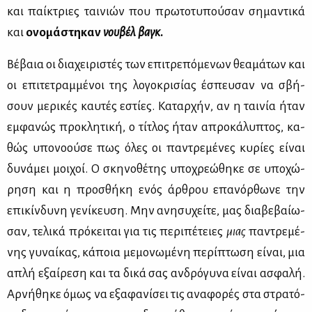
και παί­κτριες ται­νιών που πρω­το­τυ­πού­σαν ση­μα­ντι­κά
και
ονο­μά­στη­καν
νου­βέλ βαγκ
.
Βέ­βαια οι δια­χει­ρι­στές των επι­τρε­πό­με­νων θε­α­μά­των και
οι επι­τε­τραμ­μέ­νοι της λο­γο­κρι­σί­ας έσπευ­σαν να σβή­
σουν με­ρι­κές καυ­τές εστί­ες. Κα­ταρ­χήν, αν η ται­νία ήταν
εμ­φα­νώς προ­κλη­τι­κή, ο τί­τλος ήταν απρο­κά­λυ­πτος, κα­
θώς υπο­νο­ού­σε πως όλες οι πα­ντρε­μέ­νες κυ­ρί­ες εί­ναι
δυ­νά­μει μοι­χοί. Ο σκη­νο­θέ­της υπο­χρε­ώ­θη­κε σε υπο­χώ­
ρη­ση και η προ­σθή­κη ενός άρ­θρου επα­νόρ­θω­νε την
επι­κίν­δυ­νη γε­νί­κευ­ση. Μην ανη­συ­χεί­τε, μας δια­βε­βαί­ω­
σαν, τε­λι­κά πρό­κει­ται για τις πε­ρι­πέ­τειες
μιας
πα­ντρε­μέ­
νης γυ­ναί­κας, κά­ποια με­μο­νω­μέ­νη πε­ρί­πτω­ση εί­ναι, μια
απλή εξαί­ρε­ση και τα δι­κά σας αν­δρό­γυ­να εί­ναι ασφα­λή.
Αρ­νή­θη­κε όμως να εξα­φα­νί­σει τις ανα­φο­ρές στα στρα­τό­