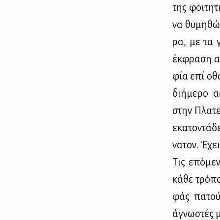
της φοι­τη­τ
να θυ­μη­θώ,
ρα, με τα γ
έκ­φρα­ση α
φία επί οθό
δι­ή­με­ρο 
στην Πλα­τε
εκα­το­ντά­
να­τον. Έχει
Τις επό­με­
κά­θε τρό­πο
φάς πα­τού­
άγνω­στές μα