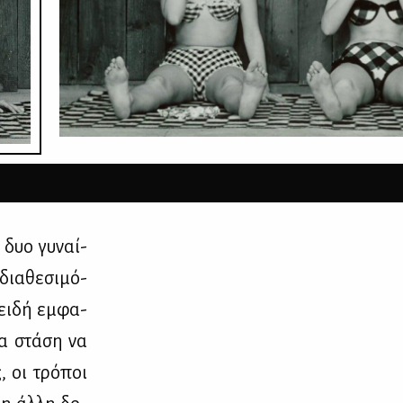
 δυο γυ­ναί­
ια­θε­σι­μό­
πει­δή εμ­φα­
ια στά­ση να
, οι τρό­ποι