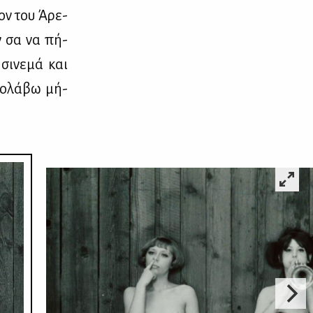
­ον του Άρε­
ων σα να πή­
σι­νε­μά και
ρο­λά­βω μή­