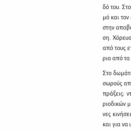
δό του. Στο
μό και τον 
στην απο­βά
ση. Χό­ρευα
από τους επ
ρια από τα 
Στο δω­μά­τ
σω­ρούς από
πρά­ξεις: ν
ριο­δι­κών μ
νες κι­νή­σ
και για να 