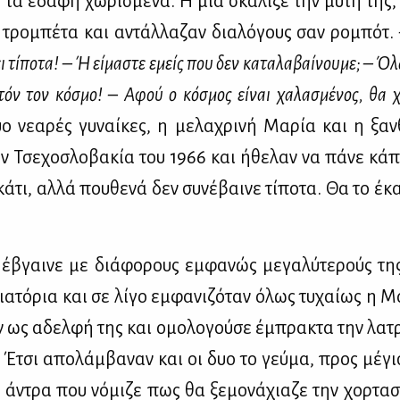
 τα εδά­φη χω­ρι­σμέ­να. H μια σκά­λι­ζε την μύ­τη της,
α τρο­μπέ­τα και αντάλ­λα­ζαν δια­λό­γους σαν ρο­μπότ.
ει τί­πο­τα! – Ή εί­μα­στε εμείς που δεν κα­τα­λα­βαί­νου­με; – Όλ
­τόν τον κό­σμο! – Αφού ο κό­σμος εί­ναι χα­λα­σμέ­νος, θα χα
ο νε­α­ρές γυ­ναί­κες, η με­λα­χρι­νή Μα­ρία και η ξαν
ν Τσε­χο­σλο­βα­κία του 1966 και ήθε­λαν να πά­νε κά
κά­τι, αλ­λά που­θε­νά δεν συ­νέ­βαι­νε τί­πο­τα. Θα το έκ
έβγαι­νε με διά­φο­ρους εμ­φα­νώς με­γα­λύ­τε­ρούς τ
α­τό­ρια και σε λί­γο εμ­φα­νι­ζό­ταν όλως τυ­χαί­ως η Μ
αν ως αδελ­φή της και ομο­λο­γού­σε έμπρα­κτα την λα­τ
. Έτσι απο­λάμ­βα­ναν και οι δυο το γεύ­μα, προς μέ­γι
υ άντρα που νό­μι­ζε πως θα ξε­μο­νά­χια­ζε την χορ­τα­σ