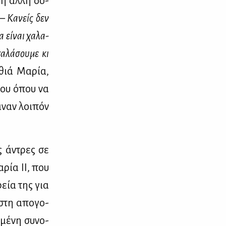
 η άλ­λη δο­
– Κα­νείς δεν
α εί­ναι χα­λα­
­λά­σου­με κι
­θιά Μα­ρία,
­που όπου να
α­ναν λοι­πόν
ης άντρες σε
α­ρία ΙΙ, που
ρεία της για
­στη απο­γο­
μέ­νη συ­νο­