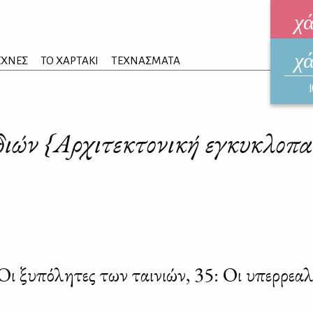
χ
χ
ηλεκ
ΕΧΝΕΣ
ΤΟ ΧΑΡΤΑΚΙ
ΤΕΧΝΑΣΜΑΤΑ
ΑΥΓ
ιών {Αρχιτεκτονική εγκυκλοπαι
ι ξυπόλητες των ταινιών, 35: Οι υπερρεαλ