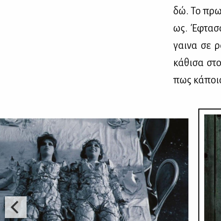
δώ. Το πρωί
ως. Έφτα­σα
γαι­να σε ρ
κά­θι­σα στ
πως κά­ποιο