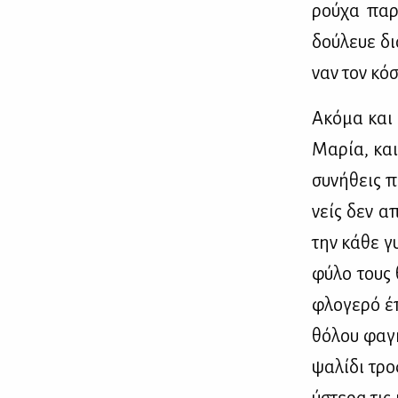
ρού­χα πα­ρ
δού­λευε δι
ναν τον κό­σ
Ακό­μα και 
Μα­ρία, και
συ­νή­θεις 
νείς δεν απ
την κά­θε γυ
φύ­λο τους 
φλο­γε­ρό έ
θό­λου φα­γ
ψα­λί­δι τρο