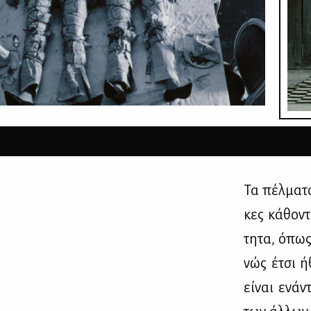
Τα πέλ­μα­τ
κες κά­θο­ν
τη­τα, όπως 
νώς έτσι ήθ
εί­ναι ενά­