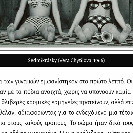
Sedmikrásky (Vera Chytilova, 1966)
α των γυ­ναι­κών εμ­φα­νί­στη­καν στο πρώ­το λε­πτό. Οι
ταν με τα πό­δια ανοι­χτά, χω­ρίς να υπο­νο­ούν κα­μία δ
θλι­βε­ρές κο­σμι­κές ερ­μη­νεί­ες προ­τεί­νουν, αλ­λά ε
ε­λαν, αδια­φο­ρώ­ντας για το εν­δε­χό­με­νο μια τέ­το
ντια στους κα­λούς τρό­πους. Το σώ­μα ήταν δι­κό τους