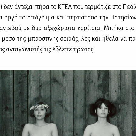
 δεν άντε­ξα: πή­ρα το ΚΤΕΛ που τερ­μά­τι­ζε στο Πε­δί
 αρ­γά το από­γευ­μα και περ­πά­τη­σα την Πα­τη­σί­
α­ντε­βού με δυο αξε­χώ­ρι­στα κο­ρί­τσια. Μπή­κα στο 
ο μέ­σο της μπρο­στι­νής σει­ράς, λες και ήθε­λα να π
ς αντα­γω­νι­στής τις έβλε­πε πρώ­τος.