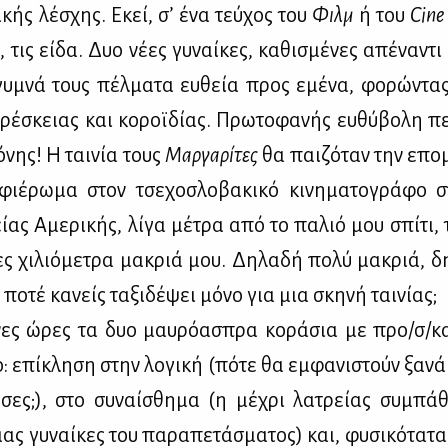
ι­κής λέ­σχης. Εκεί, σ’ ένα τεύ­χος του
Φιλμ
ή του
Cine
 τις εί­δα. Δυο νέ­ες γυ­ναί­κες, κα­θι­σμέ­νες απέ­να­ντ
υ­μνά τους πέλ­μα­τα ευ­θεία προς εμέ­να, φο­ρώ­ντα
ρέ­σκειας και κο­ροϊ­δί­ας. Πρω­το­φα­νής ευ­θύ­βο­λη πε
­νης! Η ται­νία τους
Μαρ­γα­ρί­τες
θα παι­ζό­ταν την επο­
αφιέ­ρω­μα στον τσε­χο­σλο­βα­κι­κό κι­νη­μα­το­γρά­φο
ί­ας Αμε­ρι­κής, λί­γα μέ­τρα από το πα­λιό μου σπί­τι, 
δες χι­λιό­με­τρα μα­κριά μου. Δη­λα­δή πο­λύ μα­κριά, δ
 πο­τέ κα­νείς τα­ξι­δέ­ψει μό­νο για μια σκη­νή ται­νί­ας;
νες ώρες τα δυο μαυ­ρό­α­σπρα κο­ρά­σια με προ/σ/κ
: επί­κλη­ση στην λο­γι­κή (πό­τε θα εμ­φα­νι­στούν ξα­νά
σες;), στο συ­ναί­σθη­μα (η μέ­χρι λα­τρεί­ας συ­μπά­
ς γυ­ναί­κες του πα­ρα­πε­τά­σμα­τος) και, φυ­σι­κό­τα­τα