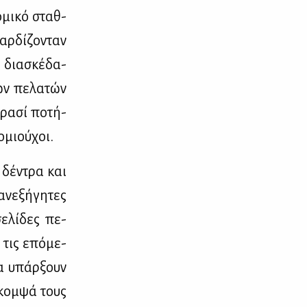
­μι­κό σταθ­
ρ­δί­ζο­νταν
 δια­σκέ­δα­
ων πε­λα­τών
ρα­σί πο­τή­
­μιού­χοι.
 δέ­ντρα και
νε­ξή­γη­τες
ε­λί­δες πε­
ν τις επό­με­
να υπάρ­ξουν
 κομ­ψά τους