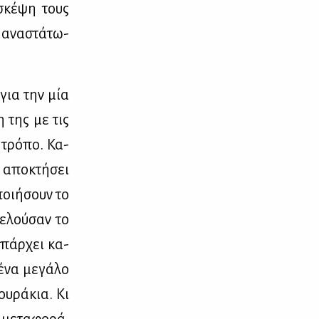
κέ­ψη τους
 ανα­στά­τω­
 για την μία
η της με τις
 τρό­πο. Κα­
 απο­κτή­σει
ποι­ή­σουν το
ε­λού­σαν το
υπάρ­χει κα­
ένα με­γά­λο
ου­ρά­κια. Κι