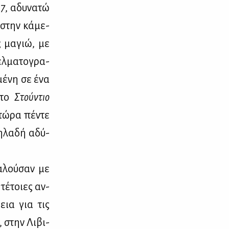
7
, αδυ­να­τώ
ι στην κά­με­
ς μα­γιώ, με
λ­μα­το­γρα­
μέ­νη σε ένα
 στο
Στού­ντιο
τώ­ρα πέ­ντε
η­λα­δή αδύ­
α­λού­σαν με
 τέ­τοιες αν­
θεια για τις
, στην Λι­βι­