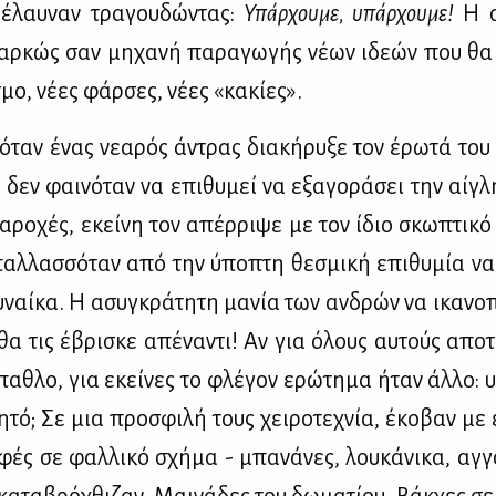
έ­λαυ­ναν τρα­γου­δώ­ντας:
Υπάρ­χου­με, υπάρ­χου­με!
Η σ
αρ­κώς σαν μη­χα­νή πα­ρα­γω­γής νέ­ων ιδε­ών που θα
μο, νέ­ες φάρ­σες, νέ­ες «κα­κί­ες».
όταν ένας νε­α­ρός άντρας δια­κή­ρυ­ξε τον έρω­τά του
 δεν φαι­νό­ταν να επι­θυ­μεί να εξα­γο­ρά­σει την αί­γλ
πα­ρο­χές, εκεί­νη τον απέρ­ρι­ψε με τον ίδιο σκω­πτι­κό
αλ­λασ­σό­ταν από την ύπο­πτη θε­σμι­κή επι­θυ­μία να
­ναί­κα. Η ασυ­γκρά­τη­τη μα­νία των αν­δρών να ικα­νο­
θα τις έβρι­σκε απέ­να­ντι! Αν για όλους αυ­τούς απο­τ
πα­θλο, για εκεί­νες το φλέ­γον ερώ­τη­μα ήταν άλ­λο: 
η­τό; Σε μια προ­σφι­λή τους χει­ρο­τε­χνία, έκο­βαν με 
­φές σε φαλ­λι­κό σχή­μα - μπα­νά­νες, λου­κά­νι­κα, αγ­γ