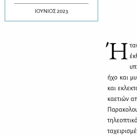
ΙΟΥΝΙΟΣ 2023
Ή
τα
έκ
υπο
ήχο και μυ­
και εκλε­κτο
κα­ε­τιών α
Πα­ρα­κο­λου
τη­λε­ο­πτι­
τα­χει­ρι­σ