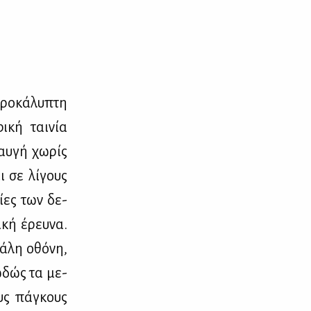
ρο­κά­λυ­πτη
ι­κή ται­νία
ραυ­γή χω­ρίς
ι σε λί­γους
νί­ες των δε­
­κή έρευ­να.
γά­λη οθό­νη,
ιω­δώς τα με­
ους πά­γκους