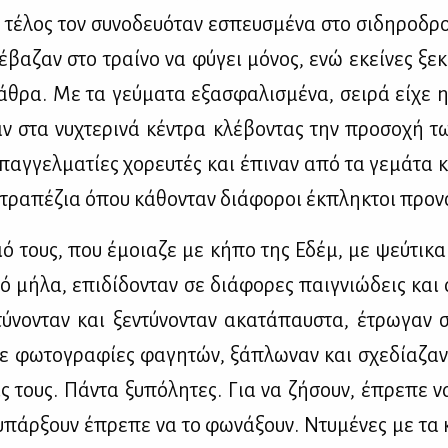
 τέ­λος τον συ­νο­δευό­ταν εσπευ­σμέ­να στο σι­δη­ρο­δρο
έβα­ζαν στο τραί­νο να φύ­γει μό­νος, ενώ εκεί­νες ξε­κα
­θρα. Με τα γεύ­μα­τα εξα­σφα­λι­σμέ­να, σει­ρά εί­χε η
ν στα νυ­χτε­ρι­νά κέ­ντρα κλέ­βο­ντας την προ­σο­χή τ
αγ­γελ­μα­τί­ες χο­ρευ­τές και έπι­ναν από τα γε­μά­τα κ
τρα­πέ­ζια όπου κά­θο­νταν διά­φο­ροι έκ­πλη­κτοι προ­νο
ιό τους, που έμοια­ζε με κή­πο της Εδέμ, με ψεύ­τι­κα
 μή­λα, επι­δί­δο­νταν σε διά­φο­ρες παι­γνιώ­δεις και α
τύ­νο­νταν και ξε­ντύ­νο­νταν ακα­τά­παυ­στα, έτρω­γαν σ
ε φω­το­γρα­φί­ες φα­γη­τών, ξά­πλω­ναν και σχε­δί­α­ζα
εις τους. Πά­ντα ξυ­πό­λη­τες. Για να ζή­σουν, έπρε­πε 
υπάρ­ξουν έπρε­πε να το φω­νά­ξουν. Ντυ­μέ­νες με τα