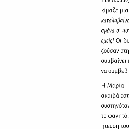
των άλ­λων,
κί­μα­ζε μι
κα­τα­λα­βαί­ν
σμέ­να σ’ αυ
εμείς!
Οι δυ
ζού­σαν στη
συμ­βαί­νει 
να συμ­βεί!
Η Μα­ρία Ι 
ακρι­βά εστι
συ­στη­νό­τ
το φα­γη­τό
ή­τευ­ση το