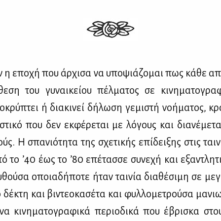
ν η επο­χή που άρ­χι­σα να υπο­ψιά­ζο­μαι πως κά­θε απ
­θε­ση του γυ­ναι­κεί­ου πέλ­μα­τος σε κι­νη­μα­το­γρα­φ
­κρύ­πτει ή δια­κι­νεί δή­λω­ση γε­μι­στή νο­ή­μα­τος, κ
στι­κό που δεν εκ­φέ­ρε­ται με λό­γους και δια­νέ­με­τα
ύς. Η σπα­νιό­τη­τα της σχε­τι­κής επί­δει­ξης στις ται­
πό το ’40 έως το ’80 επέ­τασ­σε συ­νε­χή και εξα­ντλη­τι
­θού­σα οποια­δή­πο­τε ήταν ται­νία δια­θέ­σι­μη σε με­
κό δέ­κτη και βι­ντε­ο­κα­σέ­τα και φυλ­λο­με­τρού­σα μα­ν
μέ­να κι­νη­μα­το­γρα­φι­κά πε­ριο­δι­κά που έβρι­σκα στ