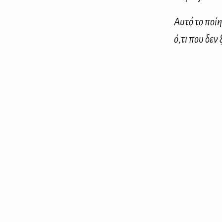
Αυ­τό το ποί
ό,τι που δεν ξ