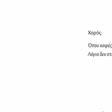
Χο­ρός:
Όπου κα­φές κ
Λό­για δεν στα