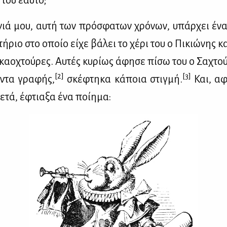
 του εαυ­τό;
­νιά μου, αυ­τή των πρό­σφα­των χρό­νων, υπάρ­χει ένα
τή­ριο στο οποίο εί­χε βά­λει το χέ­ρι του ο Πι­κιώ­νης κ
κα­ο­χτού­ρες. Αυ­τές κυ­ρί­ως άφη­σε πί­σω του ο Σα­χτο
[2]
[3]
­ντα γρα­φής,
σκέ­φτη­κα κά­ποια στιγ­μή.
Και, αφ
κε­τά, έφτια­ξα ένα ποί­η­μα: