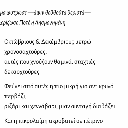
­η­μα φύ­τρω­σε —άψιν θεϋ­θού­τα θε­ρι­στά—
ε­ρί­ζω­σε Πο­τέ η Λη­σμο­νη­μέ­νη
Οκτώβριους & Δεκέμβριους μετρώ
χρονοσαχτούρες,
αυτές που χνούζουν θαμινά, σταχτιές
δεκαοχτούρες
Φεύγει από αυτές η πιο μικρή για αντικρυνό
περβάζι,
ριζάρι και χεννάβαρι, μιαν συνταγή διαβάζει
Και η πικρολαίμη ακροβατεί σε πέτρινο