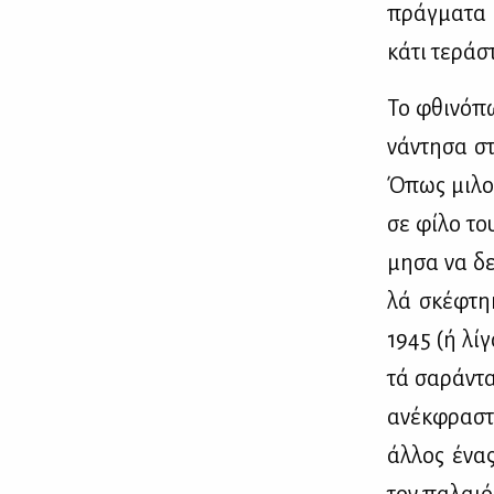
πράγ­μα­τα 
κά­τι τε­ρά­
Το φθι­νό­π
νά­ντη­σα σ
Όπως μι­λού
σε φί­λο το
μη­σα να δεί
λά σκέ­φτη­
1945 (ή λί­γ
τά σα­ρά­ντα
ανέκ­φρα­στ
άλ­λος ένας