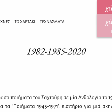
χ
χ
ηλεκ
ΕΧΝΕΣ
ΤΟ ΧΑΡΤΑΚΙ
ΤΕΧΝΑΣΜΑΤΑ
ΑΥΓ
1982-1985-2020
α­σα ποι­ή­μα­τα του Σα­χτού­ρη σε μία Αν­θο­λο­γία το 
α τα ‘Ποι­ή­μα­τα 1945-1971’, ει­σι­τή­ριο για μιά σκ