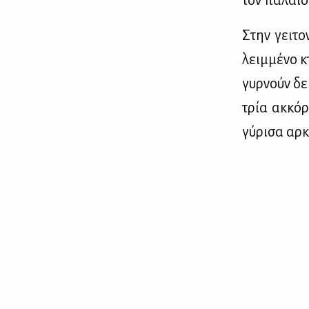
τον πα­λαιό
Στην γει­το
λειμ­μέ­νο κ
γυρ­νούν δε­
τρία ακ­κόρ
γύ­ρι­σα αρ­