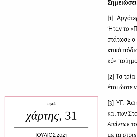
Ση­μειώ­σει
[1] Αρ­γό­τ
Ήταν το «Πό
στά­τω­σι: 
κτι­κά πό­δ
κό» ποί­η­μ
[2] Τα τρία 
έτσι ώστε να
[3] ΥΓ. Άφη
αρχείο
χάρτης,
31
και των Στοι
Απά­ντων
το
με τα στοι­
ΙΟΥΛΙΟΣ 2021