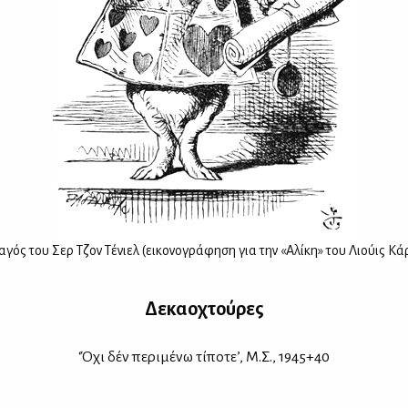
­γός του Σερ Τζον Τέ­νιελ (ει­κο­νο­γρά­φη­ση για την «Αλί­κη» του Λιού­ις Κά
Δε­κα­ο­χτού­ρες
‘Όχι δέν πε­ρι­μέ­νω τί­πο­τε’, Μ.Σ., 1945+40