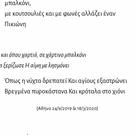
μπαλκόνι,
με κουτσουλιές και με φωνές αλλάζει έναν
Πικιώνη
αι όπου χαρ­τιά, σε χάρ­τι­νο μπαλ­κό­νι
 ξε­ρί­ζω­σε Η αί­μη με λη­σμό­νει
Όπως η νύχτα δρεπατεί Και αγίους εξαστρώνει
Βρεγμένα πυροκάστανα Και κρόταλα στο χιόνι
[Αθήνα 24/9/2019 & 18/3/2020]