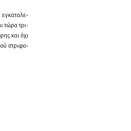
 εγκα­τα­λε­
αι τώ­ρα τρι­
ύ­ρης και όχι
ού στρι­φο­