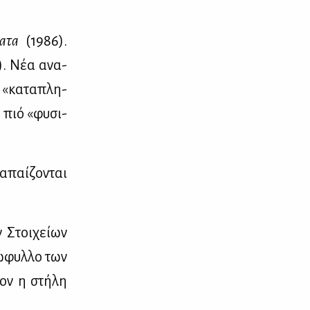
α­τα
(1986).
ς). Νέα ανα­
 «κα­τα­πλη­
 πιό «φυ­σι­
α­παί­ζο­νται
 Στοι­χεί­ων
ξώ­φυλ­λο των
στον η στή­λη