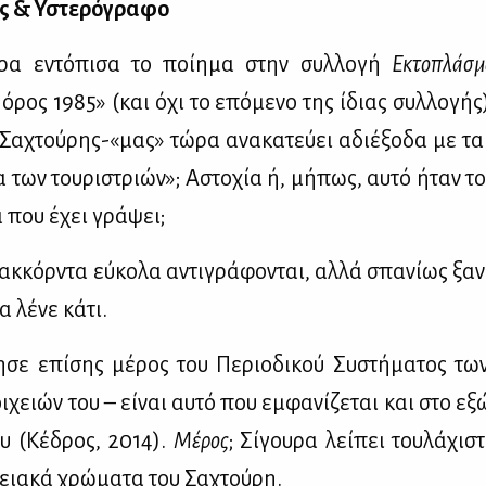
ς & Υστε­ρό­γρα­φο
ε­ρα εντό­πι­σα το ποί­η­μα στην συλ­λο­γή
Εκτο­πλά­σμ
­ρος 1985» (και όχι το επό­με­νο της ίδιας συλ­λο­γή
ο Σα­χτού­ρης-«μας» τώ­ρα ανα­κα­τεύ­ει αδιέ­ξο­δα με τα
ια των του­ρι­στριών»; Αστο­χία ή, μή­πως, αυ­τό ήταν το
α που έχει γρά­ψει;
ακ­κόρ­ντα εύ­κο­λα αντι­γρά­φο­νται, αλ­λά σπα­νί­ως ξα­ν
 λέ­νε κά­τι.
­σε επί­σης μέ­ρος του Πε­ριο­δι­κού Συ­στή­μα­τος των
­χειών του – εί­ναι αυ­τό που εμ­φα­νί­ζε­ται και στο ε
υ (Κέ­δρος, 2014).
Μέ­ρος
; Σί­γου­ρα λεί­πει του­λά­χι­
χεια­κά χρώ­μα­τα του Σα­χτού­ρη.