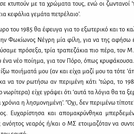
σε κτυ­πούν με τα χρώ­μα­τα τους, ενώ οι ζω­ντα­νοί 
στια κε­φά­λια γε­μά­τα πε­τρέ­λαιο’.
ω­ρο του 1985 θα έφευ­γα για το εξω­τε­ρι­κό και το κα­λ
την Φω­κί­ω­νος Νέ­γρη μία φί­λη, για να της αφή­σω 
­σα­με πρό­σε­ξα, τρία τρα­πε­ζά­κια πιο πέ­ρα, τον Μ.
υ ένα νέο ποί­η­μα, για τον Πό­ρο, όπως κρυ­φά­κου­σα
­ξω ποι­ή­μα­τά μου (αν και εί­χα μα­ζί μου τα τό­τε ‘ά
κα να τον ρω­τή­σω αν πε­ρι­μέ­νη κά­τι ‘τώ­ρα, το 19
ο νω­ρί­τε­ρα) εί­χε γρά­ψει ότι ‘αυ­τά τα λό­για θα τα ξε­
 χρό­νια η λη­σμο­νη­μέ­νη’. ‘Όχι, δεν πε­ρι­μέ­νω τί­πο­τε
ος. Ευ­χα­ρί­στη­σα και απο­μα­κρύν­θη­κα μπερ­δε­μ
 ανό­η­τος νε­α­ρός ή/και ο ΜΣ ετοι­μα­ζό­ταν να συ­ντα­