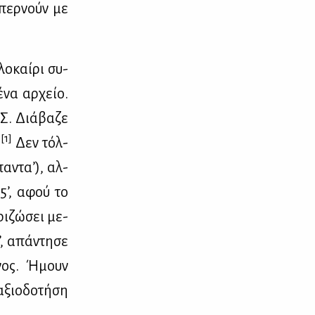
‘περ­νούν με
ο­καί­ρι συ­
ένα αρ­χείο.
Σ. Διά­βα­ζε
[1]
.
Δεν τόλ­
πα­ντα’), αλ­
85’, αφού το
ρι­ζώ­σει με­
’, απά­ντη­σε
έ­νος. Ήμουν
ξιο­δο­τή­ση