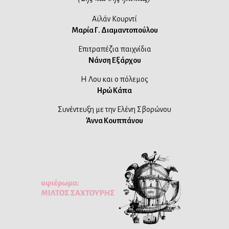
Aϊλάν Κουρντί
Μαρία Γ. Διαμαντοπούλου
Επιτραπέζια παιχνίδια
Νάνση Εξάρχου
Η Λου και ο πόλεμος
Ηρώ Κάπα
Συνέντευξη με την Ελένη Σβορώνου
Άννα Κουππάνου