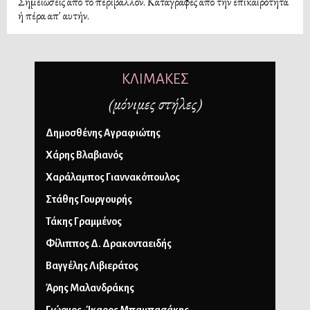
Σημειώσεις από το περιβάλλον. Καταγραφές από την επικαιρότητα
ή πέρα απ' αυτήν.
ΚΛΙΜΑΚΕΣ
(μόνιμες στήλες)
Δημοσθένης Αγραφιώτης
Χάρης Βλαβιανός
Χαράλαμπος Γιαννακόπουλος
Στάθης Γουργουρής
Τάκης Γραμμένος
Φίλιππος Δ. Δρακονταειδής
Βαγγέλης Λιβιεράτος
Άρης Μαλανδράκης