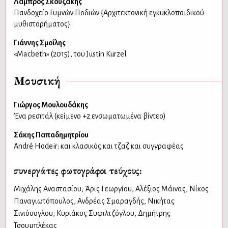
Λάμπρος Σκουζάκης
Πανδοχείο Γυμνών Ποδιών {Αρχιτεκτονική εγκυκλοπαιδικού
μυθιστορήματος}
Γιάννης Σμοΐλης
«Macbeth» (2015), του Justin Kurzel
Μουσική
Γιώργος Μουλουδάκης
Ένα ρεσιτάλ (κείμενο +2 ενσωματωμένα βίντεο)
Σάκης Παπαδημητρίου
André Hodeir: και κλασικός και τζαζ και συγγραφέας
συνεργάτες φωτογράφοι τεύχους:
Μιχάλης Αναστασίου
,
Άρις Γεωργίου
,
Αλέξιος Μάινας
,
Νίκος
Παναγιωτόπουλος
,
Ανδρέας Σμαραγδής
,
Νικήτας
Σινιόσογλου
,
Κυριάκος Συφιλτζόγλου
,
Δημήτρης
Τσουμπλέκας