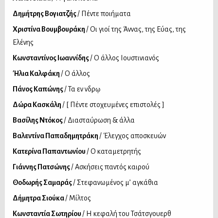
Δημήτρης Βογιατζής
/ Πέντε ποιήματα
Χριστίνα Βουμβουράκη
/ Οι γιοί της Άννας, της Εύας, της
Ελένης
Κωνσταντίνος Ιωαννίδης
/ Ο άλλος Ιουστινιανός
Ήλια Καλφάκη
/ Ο άλλος
Πάνος Καπώνης
/ Τα εν Ἄνδρῳ
Δώρα Κασκάλη
/ [ Πέντε στοχευμένες επιστολές ]
Βασίλης Ντόκος
/ Διασταύρωση & άλλα
Βαλεντίνα Παπαδημητράκη
/ Έλεγχος αποσκευών
Κατερίνα Παπαντωνίου
/ O καταμετρητής
Γιάννης Πατσώνης
/ Ασκήσεις παντός καιρού
Θοδωρής Σαμαράς
/ Στεφανωμένος μ’ αγκάθια
Δήμητρα Σιούκα
/ Μίλτος
Κωνσταντία Σωτηρίου
/ Η κεφαλή του Τσάτσγουερθ