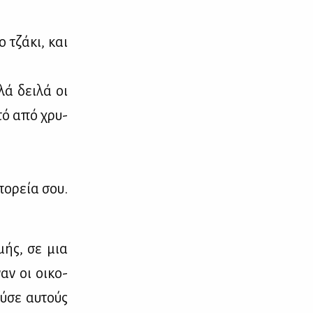
 τζά­κι, και
λά δει­λά οι
ντό από χρυ­
πο­ρεία σου.
­μής, σε μια
ναν οι οι­κο­
ύ­σε αυ­τούς