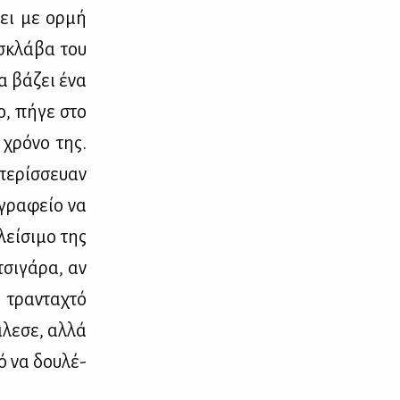
νει με ορ­μή
 σκλά­βα του
να βά­ζει ένα
ο, πή­γε στο
 χρό­νο της.
πε­ρίσ­σευαν
 γρα­φείο να
λεί­σι­μο της
τσι­γά­ρα, αν
 τρα­ντα­χτό
­λε­σε, αλ­λά
ρό να δου­λέ­