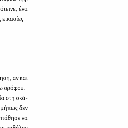
ό­τει­νε, ένα
ει­κα­σί­ες:
τη­ση, αν και
νω ορό­φου.
ρία στη σκά­
Ή μή­πως δεν
­σπά­θη­σε να