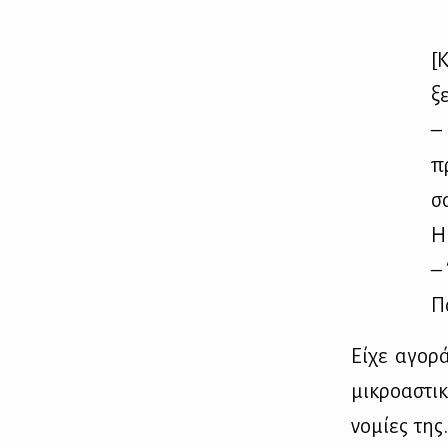
[Κ
ξε
– 
πρ
σα
Η
– 
Πο
Εί­χε αγο­ρ
μι­κρο­α­στι
νο­μί­ες τη