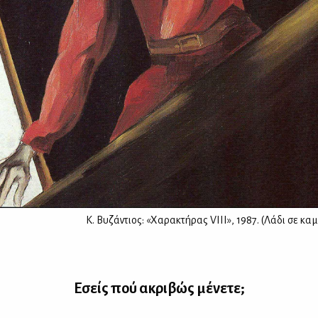
Κ. Βυζάντιος: «Χαρακτήρας VIII», 1987. (Λάδι σε καμβ
Εσείς πού ακρι­βώς μέ­νε­τε;