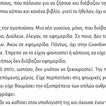
­πους, που πά­λευαν για να ζή­σουν και διά­βα­ζαν τη
που κά­που και κα­νέ­να βι­βλίο, για­τί το ήθε­λαν, όχι
 την αγα­πού­σαν; Μια νέα γυ­ναί­κα, μό­νη, που διά­βα
α; Δού­λευε, έλε­γαν, σε εφη­με­ρί­δα. Σε ποια; Δεν τ
υν. Άκου σε εφη­με­ρί­δα. Πά­ντως, όχι στην
Guardia
ε. Έπρε­πε να το εί­χαν φα­ντα­στεί ή κά­ποιος να εί­χε
ή­πως δεν διά­βα­ζαν εφη­με­ρί­δα;
γά σπί­τι, ωστό­σο, δεν γι­νό­ταν να ξε­κου­ρα­στεί. Την π
πό­με­νης μέ­ρας. Εί­χε περ­πα­τή­σει στις φτω­χι­κές γε
και εί­χε θαυ­μά­σει την αξιο­πρέ­πεια των απλών αν­θρ
γρά­ψει.
ε να κα­θί­σει στον υπο­λο­γι­στή της και άκου­σε έναν 