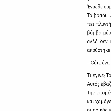
Ένιω­θε συ­μ
Το βρά­δυ, λ
πει πλυ­ντή
βόμ­βα μέ­σ
αλ­λά δεν ή
ακού­στη­κε
– Ού­τε ένα 
Τι έγι­νε; 
Αυ­τός έβα­ζ
Την επο­μέ­
και χα­μό­γε
ομη­ρι­κός 