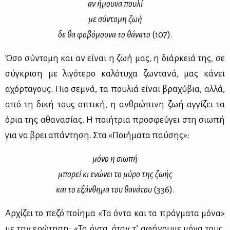
αν ήμου­να που­λί
με σύ­ντο­μη ζωή
δε θα φο­βό­μου­να το θά­να­το
(107).
Όσο σύ­ντο­μη και αν εί­ναι η ζωή μας, η διάρ­κειά της, σε
σύ­γκρι­ση με λι­γό­τε­ρο κα­λό­τυ­χα ζω­ντα­νά, μας κά­νει
αχόρ­τα­γους. Πιο σε­μνά, τα που­λιά εί­ναι βρα­χύ­βια, αλ­λά,
από τη δι­κή τους οπτι­κή, η αν­θρώ­πι­νη ζωή αγ­γί­ζει τα
όρια της αθα­να­σί­ας. Η ποι­ή­τρια προ­σφεύ­γει στη σιω­πή
για να βρει απά­ντη­ση. Στα «Ποι­ή­μα­τα παύ­σης»:
μό­νο η σιω­πή
μπο­ρεί κι ενώ­νει το μύ­ρο της ζω­ής
και το εξάν­θη­μα του θα­νά­του
(336).
Αρ­χί­ζει το πε­ζό ποί­η­μα «Τα όντα και τα πράγ­μα­τα μό­να»
με την ερώ­τη­ση: «Τα όντα, όταν τ’ αφή­νου­με μό­να τους,