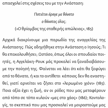
απα­σχο­λεί στις σχέ­σεις του με την Ανά­στα­ση:
Πα­τιέ­ται άρα­γε με θά­να­το
ο θά­να­τος όλος;
(«Ο θρί­αμ­βος της στα­θε­ρής απώ­λειας», 185)
Αρ­χι­κά δια­κρί­νου­με μια πα­ρω­δία της αναγ­γε­λί­ας της
Ανά­στα­σης: Πώς οδη­γή­θη­κε στην Ανά­στα­ση ο Ιη­σούς; Τι
θα επα­κο­λου­θή­σει; Ωστό­σο, όπως όλοι οι σπου­δαί­οι ποι­
η­τές, η Αγ­γε­λά­κη-Ρουκ μάς προ­κα­λεί να ξα­να­δια­βά­σου­
με την ποί­η­σή της. Φαί­νε­ται να λέ­ει ότι κά­τι θα ξε­φύ­γει
από το θά­να­το, ή και το αντί­θε­το: κά­ποιος δεν θα ανα­στη­
θεί, για­τί αρ­νεί­ται να ζή­σει στο «λε­ρω­μέ­νο χιό­νι» (185).
Ποια αξία έχει η ζωή, αν οι ρό­δες που μας με­τα­φέ­ρουν
από τό­πο σε τό­πο κυ­λούν «μες στο χά­ος» (186); Κο­ντο­λο­
γίς, το σκε­πτι­κό που μας προ­σκα­λεί να μοι­ρα­στού­με μας