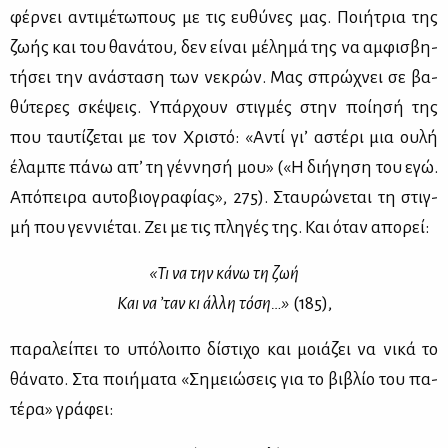
φέρ­νει αντι­μέ­τω­πους με τις ευ­θύ­νες μας. Ποι­ή­τρια της
ζω­ής και του θα­νά­του, δεν εί­ναι μέ­λη­μά της να αμ­φι­σβη­
τή­σει την ανά­στα­ση των νε­κρών. Μας σπρώ­χνει σε βα­
θύ­τε­ρες σκέ­ψεις. Υπάρ­χουν στιγ­μές στην ποί­η­σή της
που ταυ­τί­ζε­ται με τον Χρι­στό: «Αντί γι’ αστέ­ρι μια ου­λή
έλα­μπε πά­νω απ’ τη γέν­νη­σή μου» («Η δι­ή­γη­ση του εγώ.
Από­πει­ρα αυ­το­βιο­γρα­φί­ας», 275). Σταυ­ρώ­νε­ται τη στιγ­
μή που γεν­νιέ­ται. Ζει με τις πλη­γές της. Και όταν απο­ρεί:
«Τι να την κά­νω τη ζωή
Και να ’ταν κι άλ­λη τό­ση…»
(185),
πα­ρα­λεί­πει το υπό­λοι­πο δί­στι­χο και μοιά­ζει να νι­κά το
θά­να­το. Στα ποι­ή­μα­τα «Ση­μειώ­σεις για το βι­βλίο του πα­
τέ­ρα» γρά­φει: