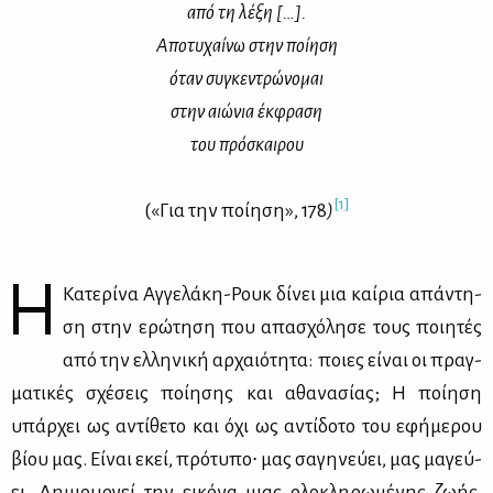
από τη λέ­ξη […].
Απο­τυ­χαί­νω στην ποί­η­ση
όταν συ­γκε­ντρώ­νο­μαι
στην αιώ­νια έκ­φρα­ση
του πρό­σκαι­ρου
[1]
(«Για την ποί­η­ση», 178
)
Η
Κα­τε­ρί­να Αγ­γε­λά­κη-Ρουκ δί­νει μια καί­ρια απά­ντη­
ση στην ερώ­τη­ση που απα­σχό­λη­σε τους ποι­η­τές
από την ελ­λη­νι­κή αρ­χαιό­τη­τα: ποιες εί­ναι οι πραγ­
μα­τι­κές σχέ­σεις ποί­η­σης και αθα­να­σί­ας; Η ποί­η­ση
υπάρ­χει ως αντί­θε­το και όχι ως αντί­δο­το του εφή­με­ρου
βί­ου μας. Εί­ναι εκεί, πρό­τυ­πο∙ μας σα­γη­νεύ­ει, μας μα­γεύ­
ει. Δη­μιουρ­γεί την ει­κό­να μιας ολο­κλη­ρω­μέ­νης ζω­ής,