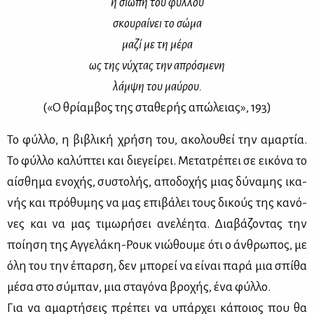
η σιω­πή του φύλ­λου
σκου­ραί­νει το σώ­μα
μα­ζί με τη μέ­ρα
ως της νύ­χτας την απρό­σμε­νη
λάμ­ψη του μαύ­ρου.
(«Ο θρί­αμ­βος της στα­θε­ρής απώ­λειας», 193)
Το φύλ­λο, η βι­βλι­κή χρή­ση του, ακο­λου­θεί την αμαρ­τία.
Το φύλ­λο κα­λύ­πτει και διε­γεί­ρει. Με­τα­τρέ­πει σε ει­κό­να το
αί­σθη­μα ενο­χής, συ­στο­λής, απο­δο­χής μιας δύ­να­μης ικα­
νής και πρό­θυ­μης να μας επι­βά­λει τους δι­κούς της κα­νό­
νες και να μας τι­μω­ρή­σει ανε­λέ­η­τα. Δια­βά­ζο­ντας την
ποί­η­ση της Αγ­γε­λά­κη-Ρουκ νιώ­θου­με ότι ο άν­θρω­πος, με
όλη του την έπαρ­ση, δεν μπο­ρεί να εί­ναι πα­ρά μια σπί­θα
μέ­σα στο σύ­μπαν, μια στα­γό­να βρο­χής, ένα φύλ­λο.
Για να αμαρ­τή­σεις πρέ­πει να υπάρ­χει κά­ποιος που θα