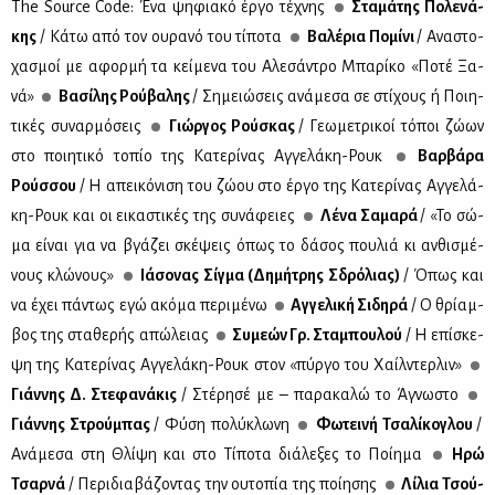
The Source Code: Ένα ψη­φια­κό έρ­γο τέ­χνης
Στα­μά­της Πο­λε­νά­
κης
/ Κά­τω από τον ου­ρα­νό του τί­πο­τα
Βα­λέ­ρια Πο­μί­νι
/ Ανα­στο­
χα­σμοί με αφορ­μή τα κεί­με­να του Αλε­σά­ντρο Μπα­ρί­κο «Πο­τέ Ξα­
νά»
Bα­σί­λης Ρού­βα­λης
/ Ση­μειώ­σεις ανά­με­σα σε στί­χους ή Ποι­η­
τι­κές συ­ναρ­μό­σεις
Γιώρ­γος Ρού­σκας
/ Γε­ω­με­τρι­κοί τό­ποι ζώ­ων
στο ποι­η­τι­κό το­πίο της Κα­τε­ρί­νας Αγ­γε­λά­κη-Ρουκ
Βαρ­βά­ρα
Ρούσ­σου
/ Η απει­κό­νι­ση του ζώ­ου στο έρ­γο της Κα­τε­ρί­νας Αγ­γε­λά­
κη-Ρουκ και οι ει­κα­στι­κές της συ­νά­φειες
Λέ­να Σα­μα­ρά
/ «Το σώ­
μα εί­ναι για να βγά­ζει σκέ­ψεις όπως το δά­σος που­λιά κι αν­θι­σμέ­
νους κλώ­νους»
Ιά­σο­νας Σίγ­μα (Δη­μή­τρης Σδρό­λιας)
/ Όπως και
να έχει πά­ντως εγώ ακό­μα πε­ρι­μέ­νω
Αγ­γε­λι­κή Σι­δη­ρά
/ Ο θρί­αμ­
βος της στα­θε­ρής απώ­λειας
Συ­με­ών Γρ. Στα­μπου­λού
/ Η επί­σκε­
ψη της Κα­τε­ρί­νας Αγ­γε­λά­κη-Ρουκ στον «πύρ­γο του Χαίλ­ντερ­λιν»
Γιάν­νης Δ. Στε­φα­νά­κις
/ Στέ­ρη­σέ με – πα­ρα­κα­λώ το Άγνω­στο
Γιάν­νης Στρού­μπας
/ Φύ­ση πο­λύ­κλω­νη
Φω­τει­νή Τσα­λί­κο­γλου
/
Ανά­με­σα στη Θλί­ψη και στο Τί­πο­τα διά­λε­ξες το Ποί­η­μα
Ηρώ
Τσαρ­νά
/ Πε­ρι­δια­βά­ζο­ντας την ου­το­πία της ποί­η­σης
Λί­λια Τσού­