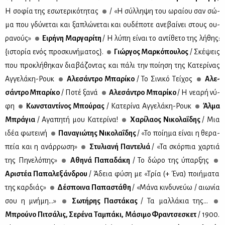
Η σο­φία της εσω­τε­ρι­κό­τη­τας
/ «Η σύλ­λη­ψη του ωραί­ου σαν σώ­
μα που γδύ­νε­ται και ξα­πλώ­νε­ται και ου­δέ­πο­τε ανε­βαί­νει στους ου­
ρα­νούς»
Ει­ρή­νη Μαρ­γα­ρί­τη
/ Η λύ­πη εί­ναι το αντί­θε­το της λή­θης:
{ιστο­ρία ενός προ­σκυ­νή­μα­τος}.
Γιώρ­γος Μαρ­κό­που­λος
/ Σκέ­ψεις
που προ­κλή­θη­καν δια­βά­ζο­ντας και πά­λι την ποί­η­ση της Κα­τε­ρί­νας
Αγ­γε­λά­κη-Ρουκ
Αλε­σά­ντρο Μπα­ρί­κο
/ Το Σι­νι­κό Τεί­χος
Αλε­
σά­ντρο Μπα­ρί­κο
/ Πο­τέ ξα­νά
Αλε­σά­ντρο Μπα­ρί­κο
/ Η νε­α­ρή νύ­
φη
Κων­στα­ντί­νος Μπού­ρας
/ Κα­τε­ρί­να Αγ­γε­λά­κη-Ρουκ
Άλ­μα
Μπρά­για
/ Αγα­πη­τή μου Κα­τε­ρί­να!
Χα­ρί­λα­ος Νι­κο­λα­ΐ­δης
/ Μια
ιδέα φω­τει­νή
Πα­να­γιώ­της Νι­κο­λα­ΐ­δης
/ «Το ποί­η­μα εί­ναι η θε­ρα­
πεία και η ανάρ­ρω­ση»
Στυ­λια­νή Πα­ντε­λιά
/ «Τα σκόρ­πια χαρ­τιά
της Πη­νε­λό­πης»
Αθη­νά Πα­πα­δά­κη
/ Το δώ­ρο της ύπαρ­ξης
Αρι­στέα Πα­πα­λε­ξάν­δρου
/ Άδεια φύ­ση με «Τρία (+ Ένα) ποι­ή­μα­τα
της καρ­διάς»
Δέ­σποι­να Πα­πα­στά­θη
/ «Μά­να κιν­δυ­νεύω / αιω­νία
σου η μνή­μη…»
Σω­τή­ρης Πα­στά­κας
/ Τα μαλ­λά­κια της…
Μπρού­νο Πι­τσά­λις, Σε­ρέ­να Τα­μπά­κι, Μά­σι­μο Φραν­τσε­σκετ
/ 1900.