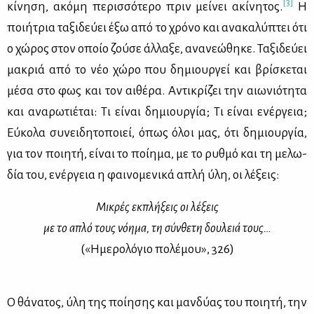
[3]
κί­νη­ση, ακό­μη πε­ρισ­σό­τε­ρο πριν μεί­νει ακί­νη­τος.
Η
ποι­ή­τρια τα­ξι­δεύ­ει έξω από το χρό­νο και ανα­κα­λύ­πτει ότι
ο χώ­ρος στον οποίο ζού­σε άλ­λα­ξε, ανα­νε­ώ­θη­κε. Τα­ξι­δεύ­ει
μα­κριά από το νέο χώ­ρο που δη­μιουρ­γεί και βρί­σκε­ται
μέ­σα στο φως και τον αι­θέ­ρα. Αντι­κρί­ζει την αιω­νιό­τη­τα
και ανα­ρω­τιέ­ται: Τι εί­ναι δη­μιουρ­γία; Τι εί­ναι ενέρ­γεια;
Εύ­κο­λα συ­νει­δη­το­ποιεί, όπως όλοι μας, ότι δη­μιουρ­γία,
για τον ποι­η­τή, εί­ναι το ποί­η­μα, με το ρυθ­μό και τη με­λω­
δία του, ενέρ­γεια η φαι­νο­με­νι­κά απλή ύλη, οι λέ­ξεις:
Μι­κρές εκ­πλή­ξεις οι λέ­ξεις
με το απλό τους νό­η­μα, τη σύν­θε­τη δου­λειά τους…
(«Ημε­ρο­λό­γιο πο­λέ­μου», 326)
Ο θά­να­τος, ύλη της ποί­η­σης και μαν­δύ­ας του ποι­η­τή, την