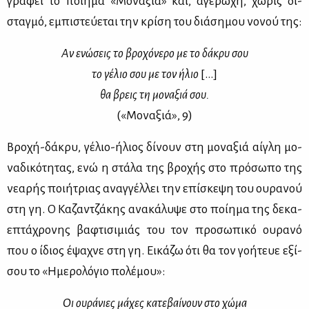
γρά­φει το ποί­η­μα «Μο­να­ξιά» και, αγέ­ρω­χη, χω­ρίς δι­
σταγ­μό, εμπι­στεύ­ε­ται την κρί­ση του διά­ση­μου νο­νού της:
Αν ενώ­σεις το βρο­χό­νε­ρο με το δά­κρυ σου
το γέ­λιο σου με τον ήλιο
[…]
θα βρεις τη μο­να­ξιά σου.
(«Μο­να­ξιά», 9)
Βρο­χή-δά­κρυ, γέ­λιο-ήλιος δί­νουν στη μο­να­ξιά αί­γλη μο­
να­δι­κό­τη­τας, ενώ η στά­λα της βρο­χής στο πρό­σω­πο της
νε­α­ρής ποι­ή­τριας αναγ­γέλ­λει την επί­σκε­ψη του ου­ρα­νού
στη γη. Ο Κα­ζαν­τζά­κης ανα­κά­λυ­ψε στο ποί­η­μα της δε­κα­
ε­πτά­χρο­νης βα­φτι­σι­μιάς του τον προ­σω­πι­κό ου­ρα­νό
που ο ίδιος έψα­χνε στη γη. Ει­κά­ζω ότι θα τον γο­ή­τευε εξί­
σου το «Ημε­ρο­λό­γιο πο­λέ­μου»:
Οι ου­ρά­νιες μά­χες κα­τε­βαί­νουν στο χώ­μα