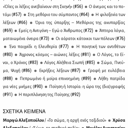
#56)
«Όλες οι λέ­ξεις ανε­βαί­νουν στη Σκη­νή» (
Ο άνε­μος και το πο­
#57)
#64)
τά­μι (
Στη με­θό­ριο του σύ­μπα­ντος (
Η φι­λο­ξε­νία των
#66)
λέ­ξε­ων (
Όρια της ύπαρ­ξης – Με­θό­ριος της ανυ­παρ­ξί­ας
#69)
#72)
(
Εμείς η Αντι­γό­νη – Εγώ ο Άν­θρω­πος (
Άπτε­ρα λό­για,
#73)
#76)
μα­ταιω­μέ­να όνει­ρα (
Οι αό­ρα­τοι κά­τοι­κοι των πό­λε­ων (
#77)
Ένα παι­χνί­δι η Ελευ­θε­ρία (
Η ποι­η­τι­κή των αντι­θέ­των
#80)
#81)
(
Άχρο­νος κό­σμος – αιώ­νιες λέ­ξεις (
Ο Λό­γος, το Εί­
#83)
#85)
ναι, ο Χρό­νος (
Λό­γος Αλή­θεια Σιω­πή (
Σώ­μα, Πνεύ­
#86)
#87)
μα, Ψυ­χή (
Εκρή­ξεις λέ­ξε­ων (
Γρα­φή με ευ­λά­βεια
#88)
#89)
(
Πε­πρω­μέ­νο ή μοί­ρα επι­νοη­μέ­νη; (
Λή­θη: πα­τρί­δα
#90)
για νέ­ες μνή­μες (
Ποί­η­ση ή Ιστο­ρία: η ώρα της (δια)γρα­φής
#91)
#92)
(
Η πε­ρι­πλά­νη­ση της Ποί­η­σης (
ΣΧΕΤΙΚΑ ΚΕΙΜΕΝΑ
Mα­ρι­γώ Αλε­ξο­πού­λου
/ «Το σώ­μα, η αρ­χή ενός τα­ξι­διού»
Χρύ­σα