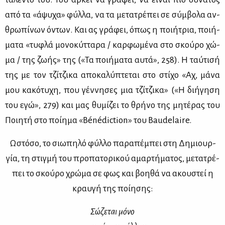
από τα «άψυ­χα» φύλ­λα, να τα με­τα­τρέ­πει σε σύμ­βο­λα αν­
θρω­πί­νων όντων. Και ας γρά­φει, όπως η ποι­ή­τρια, ποι­ή­
μα­τα «τυ­φλά μο­νο­κύτ­τα­ρα / καρ­φω­μέ­να στο σκού­ρο χώ­
μα / της ζω­ής» της («Τα ποι­ή­μα­τα αυ­τά», 258). Η ταύ­τι­σή
της με τον τζί­τζι­κα απο­κα­λύ­πτε­ται στο στί­χο «Αχ, μά­να
μου κα­κό­τυ­χη, που γέν­νη­σες μια τζί­τζι­κα» («Η δι­ή­γη­ση
του εγώ», 279) και μας θυ­μί­ζει το θρή­νο της μη­τέ­ρας του
Ποι­η­τή στο ποί­η­μα «Bénédiction» του Baudelaire.
Ωστό­σο, το σιω­πη­λό φύλ­λο πα­ρα­πέ­μπει στη Δη­μιουρ­
γία, τη στιγ­μή του προ­πα­το­ρι­κού αμαρ­τή­μα­τος, με­τα­τρέ­
πει το σκού­ρο χρώ­μα σε φως και βοη­θά να ακου­στεί η
κραυ­γή της ποί­η­σης:
Σώ­ζε­ται μό­νο