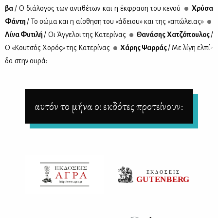
βα
/ Ο διά­λο­γος των αντι­θέ­των και η έκ­φρα­ση του κε­νού
Χρύ­σα
Φά­ντη
/ Το σώ­μα και η αί­σθη­ση του «άδειου» και της «απώ­λειας»
Λί­να Φυ­τι­λή
/ Οι Άγ­γε­λοι της Κα­τε­ρί­νας
Θα­νά­σης Χα­τζό­που­λος
/
Ο «Κου­τσός Χο­ρός» της Κα­τε­ρί­νας
Χά­ρης Ψαρ­ράς
/ Με λί­γη ελ­πί­
δα στην ου­ρά:
αυτόν το μήνα οι εκδότες προτείνουν: