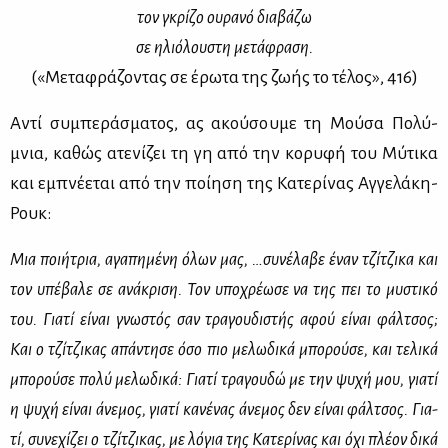
τον γκρί­ζο ου­ρα­νό δια­βά­ζω
σε ηλιό­λου­στη με­τά­φρα­ση.
(«Με­τα­φρά­ζο­ντας σε έρω­τα της ζω­ής το τέ­λος», 416)
Αντί συ­μπε­ρά­σμα­τος, ας ακού­σου­με τη Μού­σα Πο­λύ­
μνια, κα­θώς ατε­νί­ζει τη γη από την κο­ρυ­φή του Μύ­τι­κα
και εμπνέ­ε­ται από την ποί­η­ση της Κα­τε­ρί­νας Αγ­γε­λά­κη-
Ρουκ:
Μια ποι­ή­τρια, αγα­πη­μέ­νη όλων μας, …συ­νέ­λα­βε έναν τζί­τζι­κα και
τον υπέ­βα­λε σε ανά­κρι­ση. Τον υπο­χρέ­ω­σε να της πει το μυ­στι­κό
του. Για­τί εί­ναι γνω­στός σαν τρα­γου­δι­στής αφού εί­ναι φάλ­τσος;
Και ο τζί­τζι­κας απά­ντη­σε όσο πιο με­λω­δι­κά μπο­ρού­σε, και τε­λι­κά
μπο­ρού­σε πο­λύ με­λω­δι­κά: Για­τί τρα­γου­δώ με την ψυ­χή μου, για­τί
η ψυ­χή εί­ναι άνε­μος, για­τί κα­νέ­νας άνε­μος δεν εί­ναι φάλ­τσος. Για­
τί, συ­νε­χί­ζει ο τζί­τζι­κας, με λό­για της Κα­τε­ρί­νας και όχι πλέ­ον δι­κά