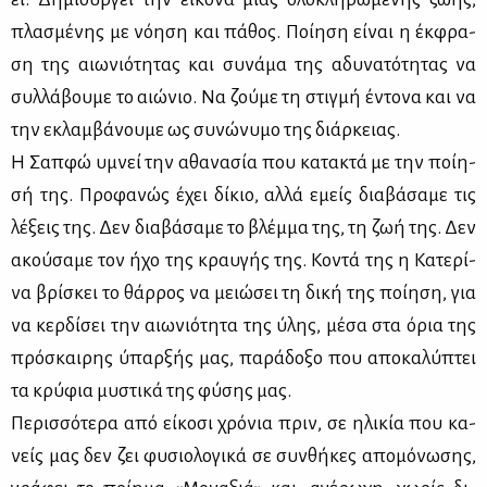
πλα­σμέ­νης με νό­η­ση και πά­θος. Ποί­η­ση εί­ναι η έκ­φρα­
ση της αιω­νιό­τη­τας και συ­νά­μα της αδυ­να­τό­τη­τας να
συλ­λά­βου­με το αιώ­νιο. Να ζού­με τη στιγ­μή έντο­να και να
την εκλαμ­βά­νου­με ως συ­νώ­νυ­μο της διάρ­κειας.
Η Σαπ­φώ υμνεί την αθα­να­σία που κα­τα­κτά με την ποί­η­
σή της. Προ­φα­νώς έχει δί­κιο, αλ­λά εμείς δια­βά­σα­με τις
λέ­ξεις της. Δεν δια­βά­σα­με το βλέμ­μα της, τη ζωή της. Δεν
ακού­σα­με τον ήχο της κραυ­γής της. Κο­ντά της η Κα­τε­ρί­
να βρί­σκει το θάρ­ρος να μειώ­σει τη δι­κή της ποί­η­ση, για
να κερ­δί­σει την αιω­νιό­τη­τα της ύλης, μέ­σα στα όρια της
πρό­σκαι­ρης ύπαρ­ξής μας, πα­ρά­δο­ξο που απο­κα­λύ­πτει
τα κρύ­φια μυ­στι­κά της φύ­σης μας.
Πε­ρισ­σό­τε­ρα από εί­κο­σι χρό­νια πριν, σε ηλι­κία που κα­
νείς μας δεν ζει φυ­σιο­λο­γι­κά σε συν­θή­κες απο­μό­νω­σης,