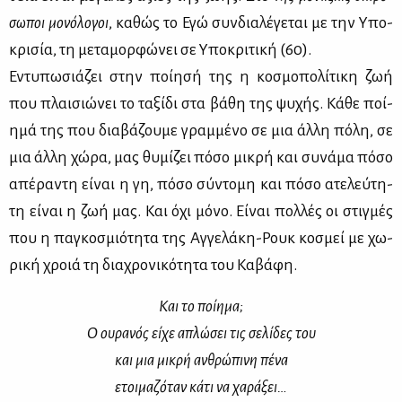
σω­ποι μο­νό­λο­γοι
, κα­θώς το Εγώ συν­δια­λέ­γε­ται με την Υπο­
κρι­σία, τη με­τα­μορ­φώ­νει σε Υπο­κρι­τι­κή (60).
Εντυ­πω­σιά­ζει στην ποί­η­σή της η κο­σμο­πο­λί­τι­κη ζωή
που πλαι­σιώ­νει το τα­ξί­δι στα βά­θη της ψυ­χής. Κά­θε ποί­
η­μά της που δια­βά­ζου­με γραμ­μέ­νο σε μια άλ­λη πό­λη, σε
μια άλ­λη χώ­ρα, μας θυ­μί­ζει πό­σο μι­κρή και συ­νά­μα πό­σο
απέ­ρα­ντη εί­ναι η γη, πό­σο σύ­ντο­μη και πό­σο ατε­λεύ­τη­
τη εί­ναι η ζωή μας. Και όχι μό­νο. Εί­ναι πολ­λές οι στιγ­μές
που η πα­γκο­σμιό­τη­τα της Αγ­γε­λά­κη-Ρουκ κο­σμεί με χω­
ρι­κή χροιά τη δια­χρο­νι­κό­τη­τα του Κα­βά­φη.
Και το ποί­η­μα;
Ο ου­ρα­νός εί­χε απλώ­σει τις σε­λί­δες του
και μια μι­κρή αν­θρώ­πι­νη πέ­να
ετοι­μα­ζό­ταν κά­τι να χα­ρά­ξει…