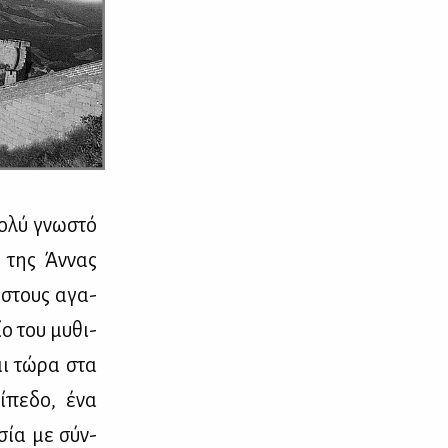
πο­λύ γνω­στό
ς της Άν­νας
ς στους αγα­
ίο του μυ­θι­
αι τώ­ρα στα
ί­πε­δο, ένα
­σία με σύν­