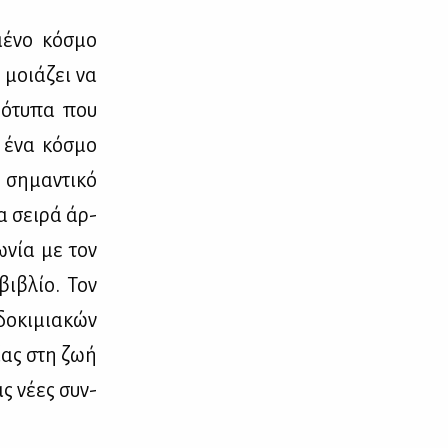
μέ­νο κό­σμο
 μοιά­ζει να
ρό­τυ­πα που
ε ένα κό­σμο
 ση­μα­ντι­κό
ια σει­ρά άρ­
ω­νία με τον
βι­βλίο. Τον
ο­κι­μια­κών
ί­ας στη ζωή
ις νέ­ες συν­