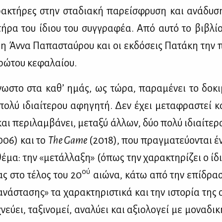
ρα­κτή­ρες στην στα­δια­κή πα­ρεί­σφρυ­ση και ανά­δυ­σ
τή­ρα του ίδιου του συγ­γρα­φέα. Από αυ­τό το βι­βλ
 η Άν­να Πα­πα­σταύ­ρου και οι εκ­δό­σεις Πα­τά­κη την π
ρώ­του κε­φα­λαί­ου.
ω­στο στα κα­θ’ ημάς, ως τώ­ρα, πα­ρα­μέ­νει το δο­κι­
πο­λύ ιδιαί­τε­ρου αφη­γη­τή. Δεν έχει με­τα­φρα­στεί κ
ι πε­ρι­λαμ­βά­νει, με­τα­ξύ άλ­λων, δύο πο­λύ ιδιαί­τε­ρ
006) και το
The
Game
(2018), που πραγ­μα­τεύ­ο­νται έν
θέ­μα: την «με­τάλ­λα­ξη» (όπως την χα­ρα­κτη­ρί­ζει ο ί
ού
μας στο τέ­λος του 20
αιώ­να, κά­τω από την επί­δρα­
νά­στα­σης» τα χα­ρα­κτη­ρι­στι­κά και την ιστο­ρία της
χνεύ­ει, τα­ξι­νο­μεί, ανα­λύ­ει και αξιο­λο­γεί με μο­να­δι­