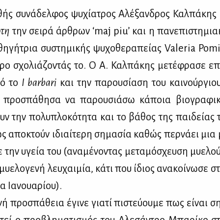
­θής συ­νά­δελ­φος ψυ­χί­α­τρος Αλέ­ξαν­δρος Καλ­πά­κης 
­τη
την σει­ρά άρ­θρων ‘maj piu’ και η πα­νε­πι­στη­μια­
θη­γή­τρια συ­στη­μι­κής ψυ­χο­θε­ρα­πεί­ας Valeria Pom
τρο σχο­λιά­ζο­ντάς το. O Α. Καλ­πά­κης με­τέ­φρα­σε επ
πό το
I barbari
και την πα­ρου­σί­α­ση του και­νούρ­γ
προ­σπά­θη­σα να πα­ρου­σιά­σω κά­ποια βιο­γρα­φι­
υν την πο­λυ­πλο­κό­τη­τα και το βά­θος της παι­δεί­ας
ς απο­κτούν ιδιαί­τε­ρη ση­μα­σία κα­θώς περ­νά­ει μια 
με την υγεία του (ανα­μέ­νο­ντας με­τα­μό­σχευ­ση μυ­ε­λ
μυ­ε­λο­γε­νή λευ­χαι­μία, κά­τι που ίδιος ανα­κοί­νω­σε σ
α Ια­νουα­ρί­ου).
νή προ­σπά­θεια έγι­νε για­τί πι­στεύ­ου­με πως εί­ναι ση
στεί ο προ­βλη­μα­τι­σμός του Αλε­σά­ντρο Μπα­ρί­κο στο