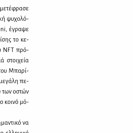
με­τέ­φρα­σε
κή ψυ­χο­λό­
ini, έγρα­ψε
ί­σης το κε­
ιου NFT πρό­
κά στοι­χεία
 του Μπα­ρί­
με­γά­λη πε­
ού των οστών
το κοι­νό μό­
­μα­ντι­κό να
 ελ­λη­νι­κό