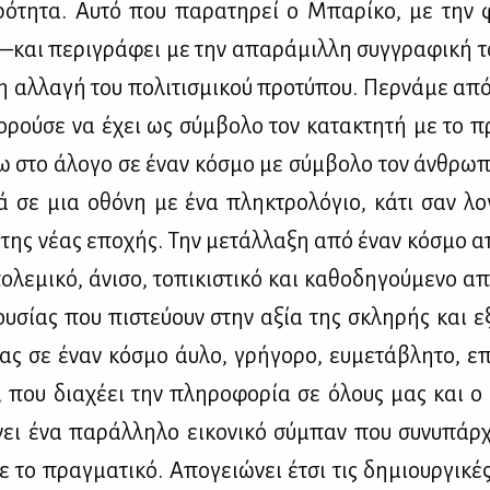
ρό­τη­τα. Αυ­τό που πα­ρα­τη­ρεί ο Μπα­ρί­κο, με την φι
—και πε­ρι­γρά­φει με την απα­ρά­μιλ­λη συγ­γρα­φι­κή το
η αλ­λα­γή του πο­λι­τι­σμι­κού προ­τύ­που. Περ­νά­με απ
ρού­σε να έχει ως σύμ­βο­λο τον κα­τα­κτη­τή με το προ
ω στο άλο­γο σε έναν κό­σμο με σύμ­βο­λο τον άν­θρω­π
 σε μια οθό­νη με ένα πλη­κτρο­λό­γιο, κά­τι σαν λο­
 της νέ­ας επο­χής. Την με­τάλ­λα­ξη από έναν κό­σμο απ
­λε­μι­κό, άνι­σο, το­πι­κι­στι­κό και κα­θο­δη­γού­με­νο 
υ­σί­ας που πι­στεύ­ουν στην αξία της σκλη­ρής και εξε
­ας σε έναν κό­σμο άυ­λο, γρή­γο­ρο, ευ­με­τά­βλη­το, επ
, που δια­χέ­ει την πλη­ρο­φο­ρία σε όλους μας και ο
ει ένα πα­ράλ­λη­λο ει­κο­νι­κό σύ­μπαν που συ­νυ­πάρ­
ε το πραγ­μα­τι­κό. Απο­γειώ­νει έτσι τις δη­μιουρ­γι­κές