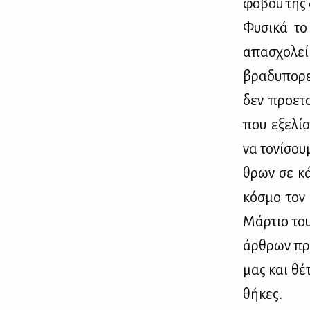
φό­βου της δ
Φυ­σι­κά το
απα­σχο­λεί
βρα­δυ­πο­ρ
δεν προ­ε­τ
που εξε­λίσ­
να το­νί­σου
θρων σε κά­
κό­σμο τον 
Μάρ­τιο του
άρ­θρων προ
μας και θέ­τ
θή­κες.