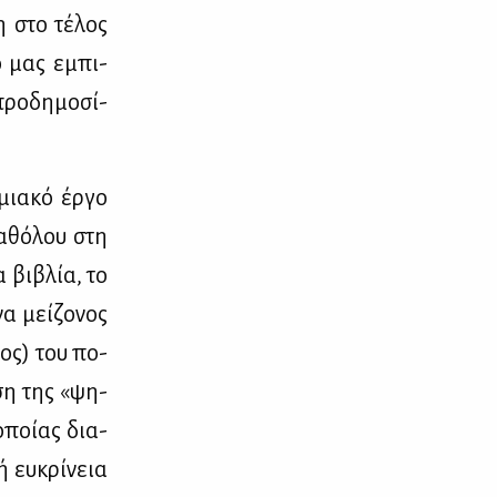
η στο τέ­λος
ίο μας εμπι­
ρο­δη­μο­σί­
μια­κό έρ­γο
α­θό­λου στη
α βι­βλία, το
α μεί­ζο­νος
διος) του πο­
ση της «ψη­
 οποί­ας δια­
κή ευ­κρί­νεια