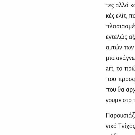
τες αλ­λά κα
κές ελίτ, πο
πλα­σια­σμέ­
εντε­λώς αξ
αυ­τών των 
μια ανά­γνω
art, το πρώ
που προ­σφέ
που θα αρ­χί
νου­με στο 
Πα­ρου­σιά­
νι­κό Τεί­χο