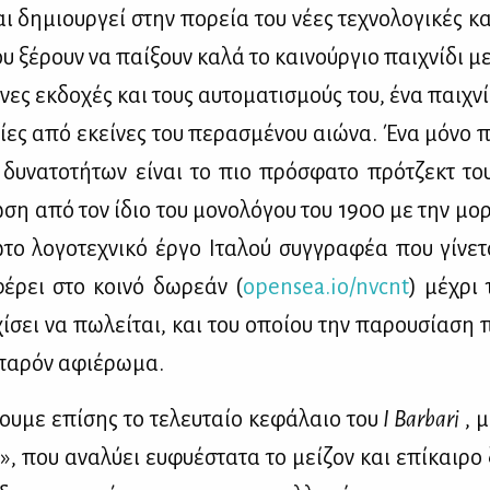
ι δη­μιουρ­γεί στην πο­ρεία του νέ­ες τε­χνο­λο­γι­κές και
υ ξέ­ρουν να παί­ξουν κα­λά το και­νούρ­γιο παι­χνί­δι μ
νες εκ­δο­χές και τους αυ­το­μα­τι­σμούς του, ένα παι­χνί
ί­ες από εκεί­νες του πε­ρα­σμέ­νου αιώ­να. Ένα μό­νο π
δυ­να­το­τή­των εί­ναι το πιο πρό­σφα­το πρό­τζεκτ το
­ση από τον ίδιο του μο­νο­λό­γου του 1900 με την μο
­το λο­γο­τε­χνι­κό έρ­γο Ιτα­λού συγ­γρα­φέα που γί­νε­
­ρει στο κοι­νό δω­ρε­άν (
opensea.io/nvcnt
) μέ­χρι
­σει να πω­λεί­ται, και του οποί­ου την πα­ρου­σί­α­ση 
πα­ρόν αφιέ­ρω­μα.
ζου­με επί­σης το τε­λευ­ταίο κε­φά­λαιο του
I Barbari
, μ
ς», που ανα­λύ­ει ευ­φυ­έ­στα­τα το μεί­ζον και επί­και­ρο