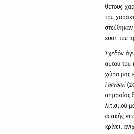
θε­τους χα­
του χα­ρα­κ
στεύ­θη­καν
ευ­ση του π
Σχε­δόν άγν
αυ­τού του 
χώ­ρα μας κα
I
barbari
(2
ση­μα­σί­ας 
λι­τι­σμού 
φια­κής επα­
κρί­νει, ανι­