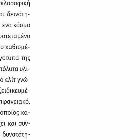
­λο­σο­φι­κή
υ δει­νό­τη­
ό ένα κό­σμο
­τε­τα­μέ­νο
ο κα­θι­σμέ­
γό­τυ­πα της
ό­λυ­τα υλι­
από ελίτ γνώ­
ι­δι­κευ­μέ­
ι­φα­νεια­κό,
 οποί­ος κα­
χει και συν­
 δυ­να­τό­τη­