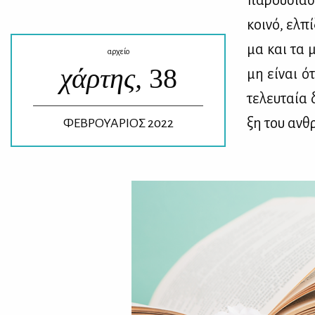
κοι­νό, ελ­
μα και τα μ
αρχείο
χάρτης,
38
μη εί­ναι ό
τε­λευ­ταία 
ξη του αν­θρ
ΦΕΒΡΟΥΑΡΙΟΣ 2022