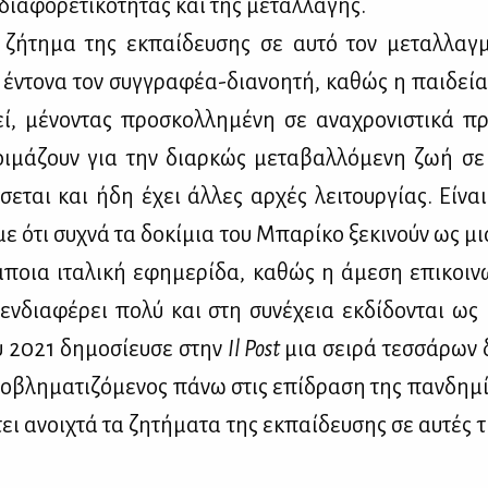
ια­φο­ρε­τι­κό­τη­τας και της με­ταλ­λα­γής.
 ζή­τη­μα της εκ­παί­δευ­σης σε αυ­τό τον με­ταλ­λαγ­
 έντο­να τον συγ­γρα­φέα-δια­νοη­τή, κα­θώς η παι­δεία
εί, μέ­νο­ντας προ­σκολ­λη­μέ­νη σε ανα­χρο­νι­στι­κά π
οι­μά­ζουν για την διαρ­κώς με­τα­βαλ­λό­με­νη ζωή σ
σε­ται και ήδη έχει άλ­λες αρ­χές λει­τουρ­γί­ας. Εί­ναι
­με ότι συ­χνά τα δο­κί­μια του Μπα­ρί­κο ξε­κι­νούν ως μ
ποια ιτα­λι­κή εφη­με­ρί­δα, κα­θώς η άμε­ση επι­κοι­ν
εν­δια­φέ­ρει πο­λύ και στη συ­νέ­χεια εκ­δί­δο­νται ως 
 2021 δη­μο­σί­ευ­σε στην
Il Post
μια σει­ρά τεσ­σά­ρων δ
­βλη­μα­τι­ζό­με­νος πά­νω στις επί­δρα­ση της παν­δη­μ
ει ανοι­χτά τα ζη­τή­μα­τα της εκ­παί­δευ­σης σε αυ­τές τ