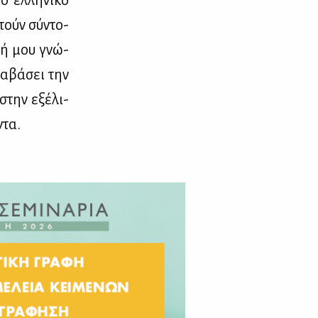
τούν σύ­ντο­
­κή μου γνώ­
α­βά­σει την
 στην εξέ­λι­
ντα.