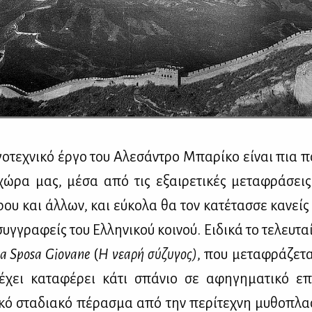
γο­τε­χνι­κό έρ­γο του Αλε­σά­ντρο Μπα­ρί­κο εί­ναι πια 
ώ­ρα μας, μέ­σα από τις εξαι­ρε­τι­κές με­τα­φρά­σει
ρου και άλ­λων, και εύ­κο­λα θα τον κα­τέ­τασ­σε κα­νεί
υγ­γρα­φείς του Ελ­λη­νι­κού κοι­νού. Ει­δι­κά το τε­λευ­τα
La
Sposa
Giovane
(
Η νε­α­ρή σύ­ζυ­γος)
, που με­τα­φρά­ζε­τ
, έχει κα­τα­φέ­ρει κά­τι σπά­νιο σε αφη­γη­μα­τι­κό επ
­κό στα­δια­κό πέ­ρα­σμα από την πε­ρί­τε­χνη μυ­θο­πλα