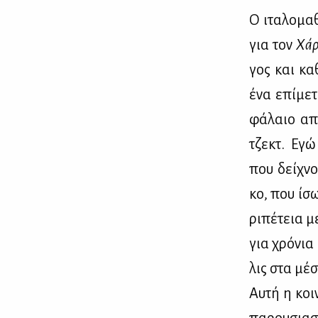
Ο ιτα­λο­μα
για τον
Χάρ
γος και κα­
ένα επί­με­
φά­λαιο α
τζεκτ. Εγώ 
που δεί­χνο
κο, που ίσω
ρι­πέ­τεια 
για χρό­νια 
λις στα μέ­σ
Αυ­τή η κοι­
πα­ρου­σια­