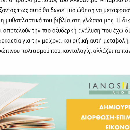
πί­ζο­ντας πως αυ­τό θα δώ­σει μια ώθη­ση να με­τα­φρα­σ
η μυ­θο­πλα­στι­κά του βι­βλία στη γλώσ­σα μας. Η δι
τι απο­τε­λούν την πιο οξυ­δερ­κή ανά­λυ­ση που έχω δι
δε­κα­ε­τία για την μεί­ζο­να και ρι­ζι­κή αυ­τή με­τα­βο­λή
ώ­πι­νου πο­λι­τι­σμού που, κο­ντο­λο­γίς, αλ­λά­ζει τα πά­