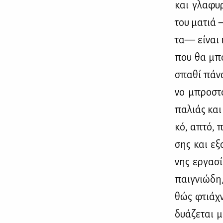
και γλα­φυ­
του μα­τιά 
τα— εί­ναι 
που θα μπο­
σπα­θί πά­ν
νο μπρο­στά
πα­λιάς και
κό, απτό, πο
σης και εξο
νης ερ­γα­σί
παι­γνιώ­δη
θώς φτιά­χν
δυά­ζε­ται μ