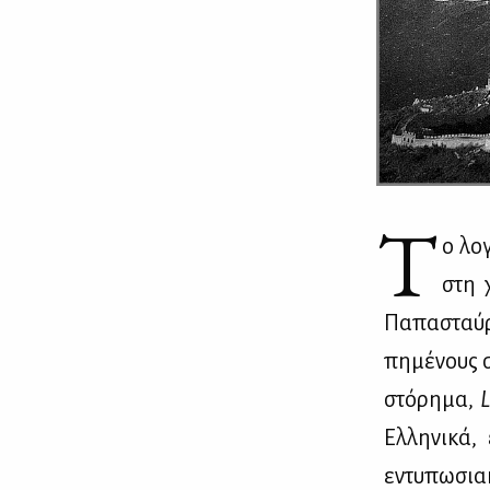
Τ
ο λο­
στη χ
Πα­πα­σταύ­
πη­μέ­νους σ
στό­ρη­μα,
Ελ­λη­νι­κά
εντυ­πω­σια