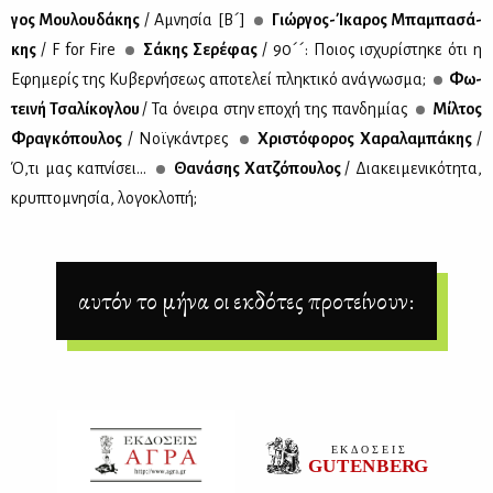
γος Μου­λου­δά­κης
/ Αμνη­σία [Β´]
Γιώρ­γος-Ίκα­ρος Μπα­μπα­σά­
κης
/ F for Fire
Σά­κης Σε­ρέ­φας
/ 90´´: Ποιος ισχυ­ρί­στη­κε ότι η
Εφη­με­ρίς της Κυ­βερ­νή­σε­ως απο­τε­λεί πλη­κτι­κό ανά­γνω­σμα;
Φω­
τει­νή Τσα­λί­κο­γλου
/ Τα όνει­ρα στην επο­χή της παν­δη­μί­ας
Μίλ­τος
Φρα­γκό­που­λος
/ Νοϊ­γκά­ντρες
Χρι­στό­φο­ρος Χα­ρα­λα­μπά­κης
/
Ό,τι μας κα­πνί­σει...
Θα­νά­σης Χα­τζό­που­λος
/ Δια­κει­με­νι­κό­τη­τα,
κρυ­πτο­μνη­σία, λο­γο­κλο­πή;
αυτόν το μήνα οι εκδότες προτείνουν: