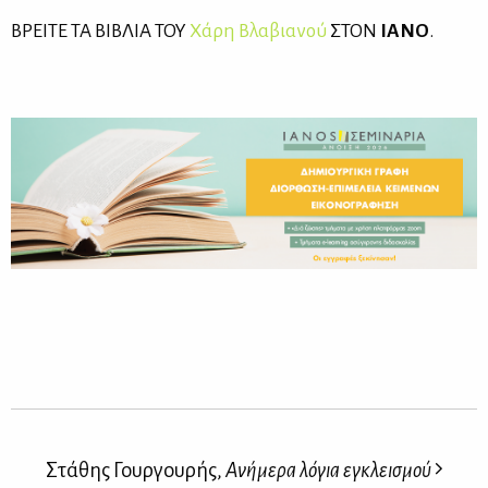
ΒΡΕΙ­ΤΕ ΤΑ ΒΙ­ΒΛΙΑ ΤΟΥ
Χά­ρη Βλα­βια­νού
ΣΤΟΝ
ΙΑ­ΝΟ
.
Στάθης Γουργουρής,
Ανήμερα λόγια εγκλεισμού