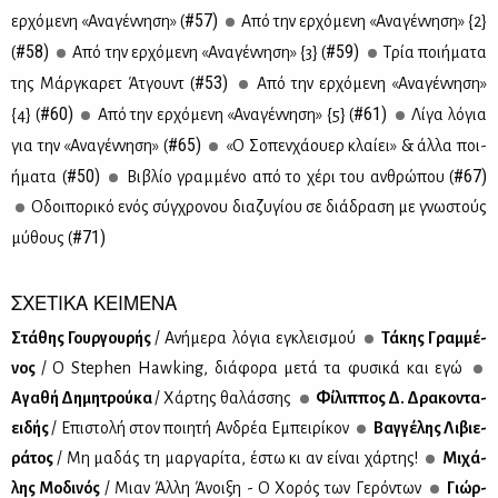
#57)
ερ­χό­με­νη «Ανα­γέν­νη­ση» (
Από την ερ­χό­με­νη «Ανα­γέν­νη­ση» {2}
#58)
#59)
(
Από την ερ­χό­με­νη «Ανα­γέν­νη­ση» {3} (
Τρία ποι­ή­μα­τα
#53)
της Μάρ­γκα­ρετ Άτ­γουντ (
Από την ερ­χό­με­νη «Ανα­γέν­νη­ση»
#60)
#61)
{4} (
Από την ερ­χό­με­νη «Ανα­γέν­νη­ση» {5} (
Λί­γα λό­για
#65)
για την «Ανα­γέν­νη­ση» (
«Ο Σο­πεν­χά­ου­ερ κλαί­ει» & άλ­λα ποι­
#50)
#67)
ή­μα­τα (
Βι­βλίο γραμ­μέ­νο από το χέ­ρι του αν­θρώ­που (
Οδοι­πο­ρι­κό ενός σύγ­χρο­νου δια­ζυ­γί­ου σε διά­δρα­ση με γνω­στούς
#71)
μύ­θους (
ΣΧΕΤΙΚΑ ΚΕΙΜΕΝΑ
Στά­θης Γουρ­γου­ρής
/ Ανή­με­ρα λό­για εγκλει­σμού
Τά­κης Γραμ­μέ­
νος
/ Ο Stephen Hawking, διά­φο­ρα με­τά τα φυ­σι­κά και εγώ
Αγα­θή Δη­μη­τρού­κα
/ Χάρ­της θα­λάσ­σης
Φί­λιπ­πος Δ. Δρα­κο­ντα­
ει­δής
/ Επι­στο­λή στον ποι­η­τή Αν­δρέα Εμπει­ρί­κον
Βαγ­γέ­λης Λι­βιε­
ρά­τος
/ Mη μα­δάς τη μαρ­γα­ρί­τα, έστω κι αν εί­ναι χάρ­της!
Μι­χά­
λης Μο­δι­νός
/ Μιαν Άλ­λη Άνοι­ξη - Ο Χο­ρός των Γε­ρό­ντων
Γιώρ­