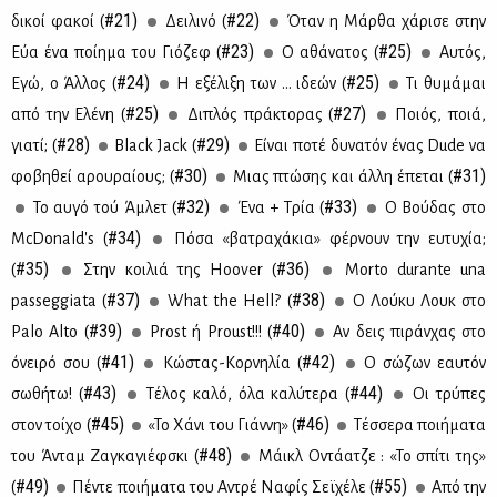
#21)
#22)
δι­κοί φα­κοί (
Δει­λι­νό (
Όταν η Μάρ­θα χά­ρι­σε στην
#23)
#25)
Εύα ένα ποί­η­μα του Γιό­ζεφ (
Ο αθά­να­τος (
Αυ­τός,
#24)
#25)
Εγώ, ο Άλ­λος (
Η εξέ­λι­ξη των ... ιδε­ών (
Τι θυ­μά­μαι
#25)
#27)
από την Ελέ­νη (
Δι­πλός πρά­κτο­ρας (
Ποιός, ποιά,
#28)
#29)
για­τί; (
Black Jack (
Εί­ναι πο­τέ δυ­να­τόν ένας Dude να
#30)
#31)
φο­βη­θεί αρου­ραί­ους; (
Μιας πτώ­σης και άλ­λη έπε­ται (
#32)
#33)
Το αυ­γό τού Άμ­λετ (
Ένα + Τρία (
Ο Βού­δας στο
#34)
ΜcDonald's (
Πό­σα «βα­τρα­χά­κια» φέρ­νουν την ευ­τυ­χία;
#35)
#36)
(
Στην κοι­λιά της Hoover (
Morto durante una
#37)
#38)
passeggiata (
What the Hell? (
Ο Λού­κυ Λουκ στο
#39)
#40)
Palo Alto (
Prost ή Proust!!! (
Αν δεις πι­ράν­χας στο
#41)
#42)
όνει­ρό σου (
Κώ­στας-Κορ­νη­λία (
O σώ­ζων εαυ­τόν
#43)
#44)
σω­θή­τω! (
Τέ­λος κα­λό, όλα κα­λύ­τε­ρα (
Οι τρύ­πες
#45)
#46)
στον τοί­χο (
«Το Χά­νι του Γιάν­νη» (
Τέσ­σε­ρα ποι­ή­μα­τα
#48)
του Άνταμ Ζα­γκα­γιέφ­σκι (
Μάικλ Οντά­α­τζε : «Το σπί­τι της»
#49)
#55)
(
Πέ­ντε ποι­ή­μα­τα του Αντρέ Να­φίς Σεϊ­χέ­λε (
Από την