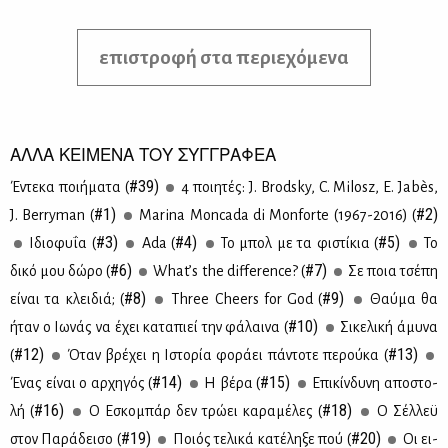
επιστροφή στα περιεχόμενα
ΑΛΛΑ ΚΕΙΜΕΝΑ ΤΟΥ ΣΥΓΓΡΑΦΕΑ
#39)
Έντε­κα ποι­ή­μα­τα (
4 ποι­η­τές: J. Brodsky, C. Milosz, E. Jabès,
#1)
#2)
J. Berryman (
Marina Moncada di Monforte (1967-2016) (
#3)
#4)
#5)
Ιδιο­φυ­ΐα (
Ada (
Το μπολ με τα φι­στί­κια (
Το
#6)
#7)
δι­κό μου δώ­ρο (
What’s the difference? (
Σε ποια τσέ­πη
#8)
#9)
εί­ναι τα κλει­διά; (
Three Cheers for God (
Θαύ­μα θα
#10)
ήταν ο Ιω­νάς να έχει κα­τα­πιεί την φά­λαι­να (
Σι­κε­λι­κή άμυ­να
#12)
#13)
(
Όταν βρέ­χει η Ιστο­ρία φο­ρά­ει πά­ντο­τε πε­ρού­κα (
#14)
#15)
Ένας εί­ναι ο αρ­χη­γός (
Η βέ­ρα (
Επι­κίν­δυ­νη απο­στο­
#16)
#18)
λή (
Ο Εσκο­μπάρ δεν τρώ­ει κα­ρα­μέ­λες (
Ο Σέλ­λεϋ
#19)
#20)
στον Πα­ρά­δει­σο (
Ποιός τε­λι­κά κα­τέ­λη­ξε πού (
Οι ει­