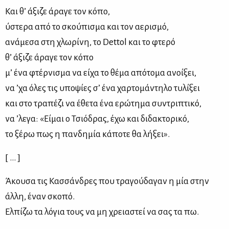
Και θ’ άξιζε άραγε τον κόπο,
ύστερα από το σκούπισμα και τον αερισμό,
ανάμεσα στη χλωρίνη, το Dettol και το φτερό
θ’ άξιζε άραγε τον κόπο
μ’ ένα φτέρνισμα να είχα το θέμα απότομα ανοίξει,
να ’χα όλες τις υποψίες σ’ ένα χαρτομάντηλο τυλίξει
και στο τραπέζι να έθετα ένα ερώτημα συντριπτικό,
να ’λεγα: «Είμαι ο Τσιόδρας, έχω και διδακτορικό,
το ξέρω πως η πανδημία κάποτε θα λήξει».
[ ... ]
Άκουσα τις Κασσάνδρες που τραγούδαγαν η μία στην
άλλη, έναν σκοπό.
Ελπίζω τα λόγια τους να μη χρειαστεί να σας τα πω.