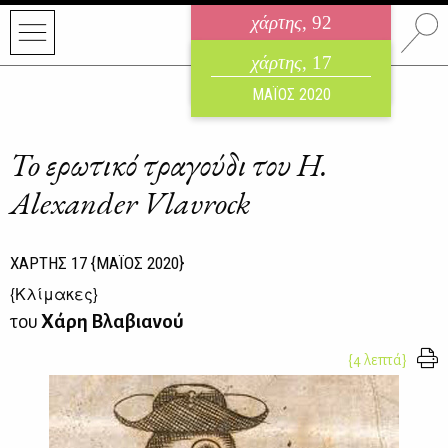
χάρτης
, 92
ηλεκτρονικό περιοδικό
χάρτης
, 17
ΑΥΓΟΥΣΤΟΣ 2026
ΜΑΪΟΣ 2020
To ερωτικό τραγούδι του H.
Alexander Vlavrock
ΧΑΡΤΗΣ
17
{ΜΑΪΟΣ 2020}
{
Κλίμακες
}
του
Χάρη Βλαβιανού
{4 λεπτά}