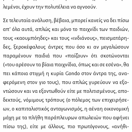
λε­μέ­νοι, έχουν την πο­λυ­τέ­λεια να αγνο­ούν.
Σε τε­λευ­ταία ανά­λυ­ση, βέ­βαια, μπο­ρεί κα­νείς να δει πί­σω
απ’ όλα αυ­τά, απλώς και μό­νο το παι­χνί­δι των παι­διών,
τους «κα­ου­μπό­η­δες» και τους «ιν­διά­νους», πει­σμα­τά­ρη­
δες, ξε­ρο­κέ­φα­λους άντρες που όσο κι αν με­γα­λώ­σουν
πα­ρα­μέ­νουν παι­διά που «παί­ζουν» ότι σκο­τώ­νο­νται
(«του αρέ­σουν τα βί­αια παι­χνί­δια, όπως και σε εσέ­να», θα
πει κά­ποια στιγ­μή η κυ­ρία Gondo στον άντρα της, ανα­
φε­ρό­με­νη στον γιο τους), που απλώς γυ­ρεύ­ουν να εξο­
ντώ­σουν και να εξο­ντω­θούν εί­τε με πο­λι­τι­σμέ­νους, απο­
δε­κτούς, νό­μι­μους τρό­πους (ο πό­λε­μος των επι­χει­ρή­σε­
ων, ο κα­πι­τα­λι­στι­κός αντα­γω­νι­σμός, η αέ­ναη οι­κο­νο­μι­κή
μά­χη με τα πλή­θη πα­ρά­πλευ­ρων απω­λειών που αφή­νει
πί­σω της), εί­τε με άλ­λους, πιο πρω­τό­γο­νους, «ανή­θι­