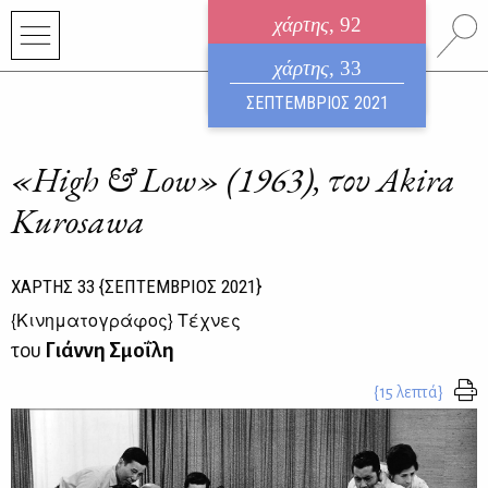
χάρτης
, 92
ηλεκτρονικό περιοδικό
χάρτης
, 33
ΑΥΓΟΥΣΤΟΣ 2026
ΣΕΠΤΕΜΒΡΙΟΣ 2021
«High & Low» (1963), του Akira
Kurosawa
ΧΑΡΤΗΣ
33
{ΣΕΠΤΕΜΒΡΙΟΣ 2021}
{
Κινηματογράφος
} Τέχνες
του
Γιάννη Σμοΐλη
{15 λεπτά}