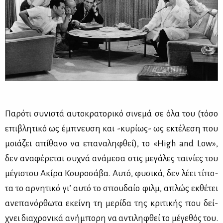
Πα­ρό­τι συ­νι­στά αυ­το­κρα­το­ρι­κό σι­νε­μά σε όλα του (τό­σο
επι­βλη­τι­κό ως έμπνευ­ση και -κυ­ρί­ως- ως εκτέ­λε­ση που
μοιά­ζει απί­θα­νο να επα­να­λη­φθεί), το «High and Low»,
δεν ανα­φέ­ρε­ται συ­χνά ανά­με­σα στις με­γά­λες ται­νί­ες του
μέ­γι­στου Ακί­ρα Κου­ρο­σά­βα. Αυ­τό, φυ­σι­κά, δεν λέ­ει τί­πο­
τα το αρ­νη­τι­κό γι’ αυ­τό το σπου­δαίο φιλμ, απλώς εκ­θέ­τει
ανε­πα­νόρ­θω­τα εκεί­νη τη με­ρί­δα της κρι­τι­κής που δεί­
χνει δια­χρο­νι­κά ανή­μπο­ρη να αντι­λη­φθεί το μέ­γε­θός του.