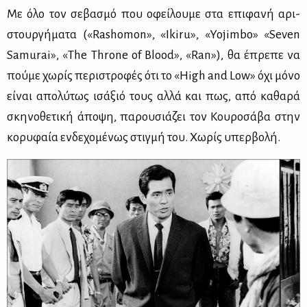
Με όλο τον σε­βα­σμό που οφεί­λου­με στα επι­φα­νή αρι­
στουρ­γή­μα­τα («Rashomon», «Ikiru», «Yojimbo» «Seven
Samurai», «The Throne of Blood», «Ran»), θα έπρε­πε να
πού­με χω­ρίς πε­ρι­στρο­φές ότι το «High and Low» όχι μό­νο
εί­ναι απο­λύ­τως ισά­ξιό τους αλ­λά και πως, από κα­θα­ρά
σκη­νο­θε­τι­κή άπο­ψη, πα­ρου­σιά­ζει τον Κου­ρο­σά­βα στην
κο­ρυ­φαία εν­δε­χο­μέ­νως στιγ­μή του. Χω­ρίς υπερ­βο­λή.