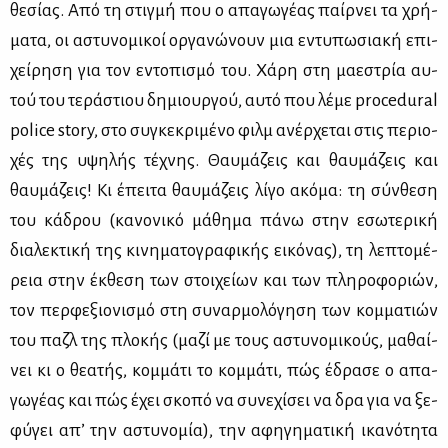
θε­σί­ας. Από τη στιγ­μή που ο απα­γω­γέ­ας παίρ­νει τα χρή­
μα­τα, οι αστυ­νο­μι­κοί ορ­γα­νώ­νουν μια εντυ­πω­σια­κή επι­
χεί­ρη­ση για τον εντο­πι­σμό του. Χά­ρη στη μα­ε­στρία αυ­
τού του τε­ρά­στιου δη­μιουρ­γού, αυ­τό που λέ­με procedural
police story, στο συ­γκε­κρι­μέ­νο φιλμ ανέρ­χε­ται στις πε­ριο­
χές της υψη­λής τέ­χνης. Θαυ­μά­ζεις και θαυ­μά­ζεις και
θαυ­μά­ζεις! Κι έπει­τα θαυ­μά­ζεις λί­γο ακό­μα: τη σύν­θε­ση
του κά­δρου (κα­νο­νι­κό μά­θη­μα πά­νω στην εσω­τε­ρι­κή
δια­λε­κτι­κή της κι­νη­μα­το­γρα­φι­κής ει­κό­νας), τη λε­πτο­μέ­
ρεια στην έκ­θε­ση των στοι­χεί­ων και των πλη­ρο­φο­ριών,
τον περ­φε­ξιο­νι­σμό στη συ­ναρ­μο­λό­γη­ση των κομ­μα­τιών
του παζλ της πλο­κής (μα­ζί με τους αστυ­νο­μι­κούς, μα­θαί­
νει κι ο θε­α­τής, κομ­μά­τι το κομ­μά­τι, πώς έδρα­σε ο απα­
γω­γέ­ας και πώς έχει σκο­πό να συ­νε­χί­σει να δρα για να ξε­
φύ­γει απ’ την αστυ­νο­μία), την αφη­γη­μα­τι­κή ικα­νό­τη­τα