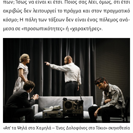
πων; Ίσως να εί­ναι κι έτσι. Ποιος σας λέ­ει, όμως, ότι έτσι
ακρι­βώς δεν λει­τουρ­γεί το πράγ­μα και στον πραγ­μα­τι­κό
κό­σμο; Η πά­λη των τά­ξε­ων δεν εί­ναι ένας πό­λε­μος ανά­
με­σα σε «προ­σω­πι­κό­τη­τες» ή «χα­ρα­κτή­ρες».
«Απ’ τα Ψηλά στα Χαμηλά – Ένας Δολοφόνος στο Τόκιο» σκηνοθεσία