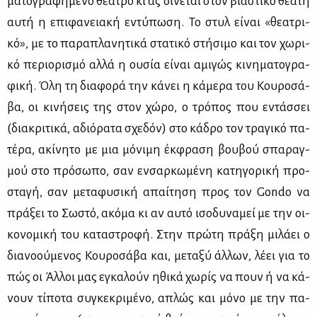
μα­το­γρα­φη­μέ­νο θέ­α­τρο κι ας δί­νε­ται στον βια­στι­κό θε­α­τή
αυ­τή η επι­φα­νεια­κή εντύ­πω­ση. Το στυλ εί­ναι «θε­α­τρι­
κό», με το πα­ρα­πλα­νη­τι­κά στα­τι­κό στή­σι­μο και τον χω­ρι­
κό πε­ριο­ρι­σμό αλ­λά η ου­σία εί­ναι αμι­γώς κι­νη­μα­το­γρα­
φι­κή. Όλη τη δια­φο­ρά την κά­νει η κά­με­ρα του Κου­ρο­σά­
βα, οι κι­νή­σεις της στον χώ­ρο, ο τρό­πος που εντάσ­σει
(δια­κρι­τι­κά, αδιό­ρα­τα σχε­δόν) στο κά­δρο τον τρα­γι­κό πα­
τέ­ρα, ακί­νη­το με μια μό­νι­μη έκ­φρα­ση βου­βού σπα­ραγ­
μού στο πρό­σω­πο, σαν εν­σαρ­κω­μέ­νη κα­τη­γο­ρι­κή προ­
στα­γή, σαν με­τα­φυ­σι­κή απαί­τη­ση προς τον Gondo να
πρά­ξει το Σω­στό, ακό­μα κι αν αυ­τό ισο­δυ­να­μεί με την οι­
κο­νο­μι­κή του κα­τα­στρο­φή. Στην πρώ­τη πρά­ξη μι­λά­ει ο
δια­νο­ού­με­νος Κου­ρο­σά­βα και, με­τα­ξύ άλ­λων, λέ­ει για το
πώς οι Άλ­λοι μας εγκα­λούν ηθι­κά χω­ρίς να πουν ή να κά­
νουν τί­πο­τα συ­γκε­κρι­μέ­νο, απλώς και μό­νο με την πα­