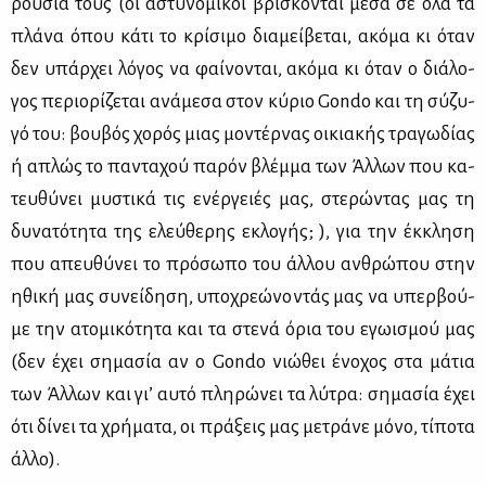
ρου­σία τους (οι αστυ­νο­μι­κοί βρί­σκο­νται μέ­σα σε όλα τα
πλά­να όπου κά­τι το κρί­σι­μο δια­μεί­βε­ται, ακό­μα κι όταν
δεν υπάρ­χει λό­γος να φαί­νο­νται, ακό­μα κι όταν ο διά­λο­
γος πε­ριο­ρί­ζε­ται ανά­με­σα στον κύ­ριο Gondo και τη σύ­ζυ­
γό του: βου­βός χο­ρός μιας μο­ντέρ­νας οι­κια­κής τρα­γω­δί­ας
ή απλώς το πα­ντα­χού πα­ρόν βλέμ­μα των Άλ­λων που κα­
τευ­θύ­νει μυ­στι­κά τις ενέρ­γειές μας, στε­ρώ­ντας μας τη
δυ­να­τό­τη­τα της ελεύ­θε­ρης εκλο­γής; ), για την έκ­κλη­ση
που απευ­θύ­νει το πρό­σω­πο του άλ­λου αν­θρώ­που στην
ηθι­κή μας συ­νεί­δη­ση, υπο­χρε­ώ­νο­ντάς μας να υπερ­βού­
με την ατο­μι­κό­τη­τα και τα στε­νά όρια του εγω­ι­σμού μας
(δεν έχει ση­μα­σία αν ο Gondo νιώ­θει ένο­χος στα μά­τια
των Άλ­λων και γι’ αυ­τό πλη­ρώ­νει τα λύ­τρα: ση­μα­σία έχει
ότι δί­νει τα χρή­μα­τα, οι πρά­ξεις μας με­τρά­νε μό­νο, τί­πο­τα
άλ­λο).