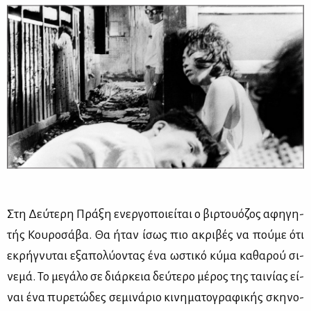
Στη Δεύ­τε­ρη Πρά­ξη ενερ­γο­ποιεί­ται ο βιρ­τουό­ζος αφη­γη­
τής Κου­ρο­σά­βα. Θα ήταν ίσως πιο ακρι­βές να πού­με ότι
εκρή­γνυ­ται εξα­πο­λύ­ο­ντας ένα ωστι­κό κύ­μα κα­θα­ρού σι­
νε­μά. Το με­γά­λο σε διάρ­κεια δεύ­τε­ρο μέ­ρος της ται­νί­ας εί­
ναι ένα πυ­ρε­τώ­δες σε­μι­νά­ριο κι­νη­μα­το­γρα­φι­κής σκη­νο­