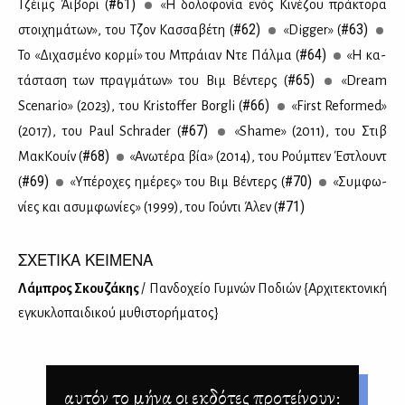
#61)
Τζέιμς Άι­βο­ρι (
«Η δο­λο­φο­νία ενός Κι­νέ­ζου πρά­κτο­ρα
#62)
#63)
στοι­χη­μά­των», του Τζον Κασ­σα­βέ­τη (
«Digger» (
#64)
Το «Δι­χα­σμέ­νο κορ­μί» του Μπράιαν Ντε Πάλ­μα (
«Η κα­
#65)
τά­στα­ση των πραγ­μά­των» του Βιμ Βέ­ντερς (
«Dream
#66)
Scenario» (2023), του Kristoffer Borgli (
«First Reformed»
#67)
(2017), του Paul Schrader (
«Shame» (2011), του Στιβ
#68)
Μακ­Κουίν (
«Ανω­τέ­ρα βία» (2014), του Ρού­μπεν Έστλουντ
#69)
#70)
(
«Υπέ­ρο­χες ημέ­ρες» του Βιμ Βέ­ντερς (
«Συμ­φω­
#71)
νί­ες και ασυμ­φω­νί­ες» (1999), του Γού­ντι Άλεν (
ΣΧΕΤΙΚΑ ΚΕΙΜΕΝΑ
Λά­μπρος Σκου­ζά­κης
/ Παν­δο­χείο Γυ­μνών Πο­διών {Αρ­χι­τε­κτο­νι­κή
εγκυ­κλο­παι­δι­κού μυ­θι­στο­ρή­μα­τος}
αυτόν το μήνα οι εκδότες προτείνουν: