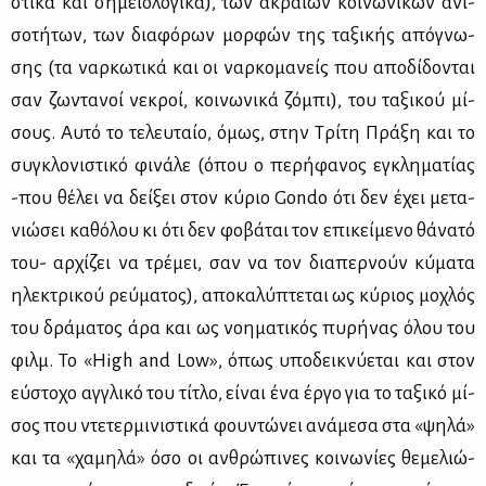
στι­κά και ση­μειο­λο­γι­κά), των ακραί­ων κοι­νω­νι­κών ανι­
σο­τή­των, των δια­φό­ρων μορ­φών της τα­ξι­κής από­γνω­
σης (τα ναρ­κω­τι­κά και οι ναρ­κο­μα­νείς που απο­δί­δο­νται
σαν ζω­ντα­νοί νε­κροί, κοι­νω­νι­κά ζό­μπι), του τα­ξι­κού μί­
σους. Αυ­τό το τε­λευ­ταίο, όμως, στην Τρί­τη Πρά­ξη και το
συ­γκλο­νι­στι­κό φι­νά­λε (όπου ο πε­ρή­φα­νος εγκλη­μα­τί­ας
-που θέ­λει να δεί­ξει στον κύ­ριο Gondo ότι δεν έχει με­τα­
νιώ­σει κα­θό­λου κι ότι δεν φο­βά­ται τον επι­κεί­με­νο θά­να­τό
του- αρ­χί­ζει να τρέ­μει, σαν να τον δια­περ­νούν κύ­μα­τα
ηλε­κτρι­κού ρεύ­μα­τος), απο­κα­λύ­πτε­ται ως κύ­ριος μο­χλός
του δρά­μα­τος άρα και ως νοη­μα­τι­κός πυ­ρή­νας όλου του
φιλμ. Το «High and Low», όπως υπο­δει­κνύ­ε­ται και στον
εύ­στο­χο αγ­γλι­κό του τί­τλο, εί­ναι ένα έρ­γο για το τα­ξι­κό μί­
σος που ντε­τερ­μι­νι­στι­κά φου­ντώ­νει ανά­με­σα στα «ψη­λά»
και τα «χα­μη­λά» όσο οι αν­θρώ­πι­νες κοι­νω­νί­ες θε­με­λιώ­