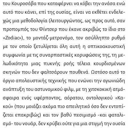
του Κου­ρο­σά­βα που κα­τα­φέρ­νει να κό­βει την ανά­σα ενώ
αυ­τό που κά­νει, επί της ου­σί­ας, εί­ναι να εκ­θέ­τει εν­δε­λε­
χώς μια με­θο­δο­λο­γία (λει­τουρ­γώ­ντας, ως προς αυ­τό, σαν
προ­πο­μπός του Φίν­τσερ που έκα­νε ακρι­βώς το ίδιο στο
«Ζο­diac»), το μο­ντάζ-με­τρο­νό­μο, τον ασύλ­λη­πτο ρυθ­μό
με τον οποίο ξε­τυ­λί­γε­ται όλη αυ­τή η οπτι­κο­α­κου­στι­κή
συμ­φω­νία με τις συ­ναρ­πα­στι­κές κο­ρυ­φώ­σεις της, τη με­
λω­δι­κό­τη­τα μιας πυ­κνής ρο­ής τέ­λεια κουρ­δι­σμέ­νων
σκη­νών που δεν φαλ­τσά­ρουν που­θε­νά. Ωστό­σο αυ­τό το
όρ­γιο απο­λαυ­στι­κής τε­χνι­κής που ενώ­νει την αγω­νιώ­δη
ανά­πτυ­ξη του αστυ­νο­μι­κού φιλμ, με τη χι­τσκο­κι­κή ατμό­
σφαι­ρα ενός υφέρ­πο­ντος, αό­ρα­του, οντο­λο­γι­κού «Κα­
κού» (που μοιά­ζει ακό­μα πιο απει­λη­τι­κό όσο δεν εντο­πί­
ζε­ται επα­κρι­βώς) και τον βα­θύ πε­σι­μι­σμό -και φα­τα­λι­
σμό- του νουάρ, δεν κρύ­βει ού­τε για μια στιγ­μή την ου­σία