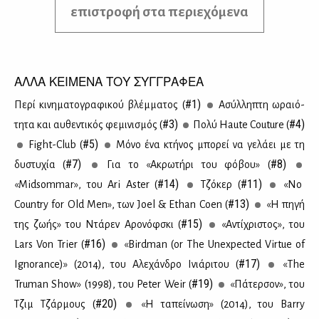
επιστροφή στα περιεχόμενα
ΑΛΛΑ ΚΕΙΜΕΝΑ ΤΟΥ ΣΥΓΓΡΑΦΕΑ
#1)
Πε­ρί κι­νη­μα­το­γρα­φι­κού βλέμ­μα­τος (
Ασύλ­λη­πτη ωραιό­
#3)
#4)
τη­τα και αυ­θε­ντι­κός φε­μι­νι­σμός (
Πο­λύ Haute Couture (
#5)
Fight-Club (
Μό­νο ένα κτή­νος μπο­ρεί να γε­λά­ει με τη
#7)
#8)
δυ­στυ­χία (
Για το «Ακρω­τή­ρι του φό­βου» (
#14)
#11)
«Midsommar», του Ari Aster (
Tζό­κερ (
«No
#13)
Country for Old Men», των Joel & Ethan Coen (
«Η πη­γή
#15)
της ζω­ής» του Ντά­ρεν Αρο­νόφ­σκι (
«Αντί­χρι­στος», του
#16)
Lars Von Trier (
«Birdman (or The Unexpected Virtue of
#17)
Ignorance)» (2014), του Αλε­χάν­δρο Ινιά­ρι­του (
«The
#19)
Truman Show» (1998), του Peter Weir (
«Πά­τερ­σον», του
#20)
Τζιμ Τζάρ­μους (
«Η τα­πεί­νω­ση» (2014), του Barry