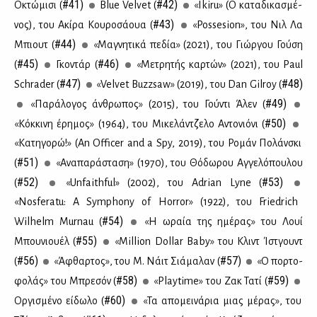
#41)
#42)
Οκτώ­μι­σι (
Blue Velvet (
«Ikiru» (Ο κα­τα­δι­κα­σμέ­
#43)
νος), του Aκί­ρα Κου­ρο­σά­ουα (
«Possesion», του Νιλ Λα
#44)
Μπιουτ (
«Μα­γνη­τι­κά πε­δία» (2021), του Γιώρ­γου Γού­ση
#45)
#46)
(
Γκο­ντάρ (
«Με­τρη­τής καρ­τών» (2021), του Paul
#47)
#48)
Schrader (
«Velvet Buzzsaw» (2019), του Dan Gilroy (
#49)
«Πα­ρά­λο­γος άν­θρω­πος» (2015), του Γού­ντι Άλεν (
#50)
«Κόκ­κι­νη έρη­μος» (1964), του Mι­κε­λάν­τζε­λο Αντο­νιό­νι (
«Κα­τη­γο­ρώ!» (An Officer and a Spy, 2019), του Ρο­μάν Πο­λάν­σκι
#51)
(
«Ανα­πα­ρά­στα­ση» (1970), του Θό­δω­ρου Αγ­γε­λό­που­λου
#52)
#53)
(
«Unfaithful» (2002), του Adrian Lyne (
«Nosferatu: A Symphony of Horror» (1922), του Friedrich
#54)
Wilhelm Murnau (
«Η ωραία της ημέ­ρας» του Λουί
#55)
Μπου­νιου­έλ (
«Million Dollar Baby» του Κλιντ Ίστ­γουντ
#56)
#57)
(
«Άφθαρ­τος», του Μ. Νάιτ Σιά­μα­λαν (
«Ο πορ­το­
#58)
#59)
φο­λάς» του Μπρε­σόν (
«Playtime» του Ζακ Τα­τί (
#60)
Ορ­γι­σμέ­νο εί­δω­λο (
«Τα απο­μει­νά­ρια μιας μέ­ρας», του