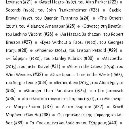
#21)
#22)
Levinson (
«Angel Heart» (1987), του Alan Parker (
#23)
Seconds (1966), του John Frankenheimer (
«Jackie
#24)
Brown» (1997), του Quentin Tarantino (
«The Others»
#25)
(2001), του Alejandro Amenabar (
«Θά­να­τος στη Βε­νε­τία»
#26)
του Luchino Visconti (
«Au Hazard Balthazar», του Robert
#27)
Bresson (
«Eyes Without a Face» (1960), του Georges
#28)
#29)
Franju (
«Phoenix» (2014), του Cristian Petzold (
#30)
«Η λάμ­ψη» (1980), του Stanley Kubrick (
«Macbeth»
#31)
(2015), του Justin Kurzel (
«Alice in the Cities» (1974), του
#32)
Wim Wenders (
«Once Upon a Time in the West» (1968),
#34)
του Sergio Leone (
«Remember» (2015), του Atom Egoyan
#35)
(
«Stranger Than Paradise» (1984), του Jim Jarmusch
#36)
(
«To τε­λευ­ταίο ταν­γκό στο Πα­ρί­σι» (1972), του Μπερ­νάρ­
#37)
#37)
ντο Μπερ­το­λού­τσι (
Λευ­κό δω­μά­τιο (
Κέ­νεθ
#38)
Μπρά­να: «Σλουθ» (
Οι τε­μπέ­λη­δες της εύ­φο­ρης κοι­λά­
#39)
#40)
δας (
Τα «Τσα­κι­σμέ­να λου­λού­δια» του Τζάρ­μους (