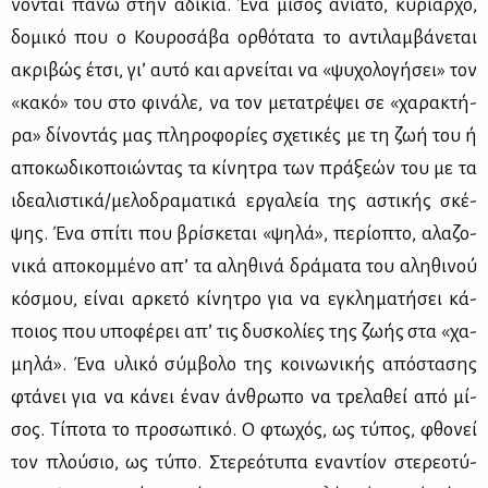
νο­νται πά­νω στην αδι­κία. Ένα μί­σος ανί­α­το, κυ­ρί­αρ­χο,
δο­μι­κό που ο Κου­ρο­σά­βα ορ­θό­τα­τα το αντι­λαμ­βά­νε­ται
ακρι­βώς έτσι, γι’ αυ­τό και αρ­νεί­ται να «ψυ­χο­λο­γή­σει» τον
«κα­κό» του στο φι­νά­λε, να τον με­τα­τρέ­ψει σε «χα­ρα­κτή­
ρα» δί­νο­ντάς μας πλη­ρο­φο­ρί­ες σχε­τι­κές με τη ζωή του ή
απο­κω­δι­κο­ποιώ­ντας τα κί­νη­τρα των πρά­ξε­ών του με τα
ιδε­α­λι­στι­κά/με­λο­δρα­μα­τι­κά ερ­γα­λεία της αστι­κής σκέ­
ψης. Ένα σπί­τι που βρί­σκε­ται «ψη­λά», πε­ρί­ο­πτο, αλα­ζο­
νι­κά απο­κομ­μέ­νο απ’ τα αλη­θι­νά δρά­μα­τα του αλη­θι­νού
κό­σμου, εί­ναι αρ­κε­τό κί­νη­τρο για να εγκλη­μα­τή­σει κά­
ποιος που υπο­φέ­ρει απ’ τις δυ­σκο­λί­ες της ζω­ής στα «χα­
μη­λά». Ένα υλι­κό σύμ­βο­λο της κοι­νω­νι­κής από­στα­σης
φτά­νει για να κά­νει έναν άν­θρω­πο να τρε­λα­θεί από μί­
σος. Τί­πο­τα το προ­σω­πι­κό. Ο φτω­χός, ως τύ­πος, φθο­νεί
τον πλού­σιο, ως τύ­πο. Στε­ρε­ό­τυ­πα ενα­ντί­ον στε­ρε­ο­τύ­