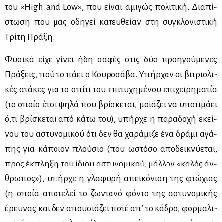
του «High and Low», που εί­ναι αμι­γώς πο­λι­τι­κή. Δια­πί­
στω­ση που μας οδη­γεί κα­τευ­θεί­αν στη συ­γκλο­νι­στι­κή
Τρί­τη Πρά­ξη.
Φυ­σι­κά εί­χε γί­νει ήδη σα­φές στις δύο προη­γού­με­νες
Πρά­ξεις, πού το πά­ει ο Κου­ρο­σά­βα. Υπήρ­χαν οι βι­τριο­λι­
κές ατά­κες για το σπί­τι του επι­τυ­χη­μέ­νου επι­χει­ρη­μα­τία
(το οποίο έτσι ψη­λά που βρί­σκε­ται, μοιά­ζει να υπο­τι­μά­ει
ό,τι βρί­σκε­ται από κά­τω του), υπήρ­χε η πα­ρα­δο­χή εκεί­
νου του αστυ­νο­μι­κού ότι δεν θα χα­ρά­μι­ζε ένα δρά­μι αγά­
πης για κά­ποιον πλού­σιο (που ωστό­σο απο­δει­κνύ­ε­ται,
προς έκ­πλη­ξη του ίδιου αστυ­νο­μι­κού, μάλ­λον «κα­λός άν­
θρω­πος»), υπήρ­χε η γλα­φυ­ρή απει­κό­νι­ση της φτώ­χιας
(η οποία απο­τε­λεί το ζω­ντα­νό φό­ντο της αστυ­νο­μι­κής
έρευ­νας και δεν απου­σιά­ζει πο­τέ απ’ το κά­δρο, φορ­μα­λι­