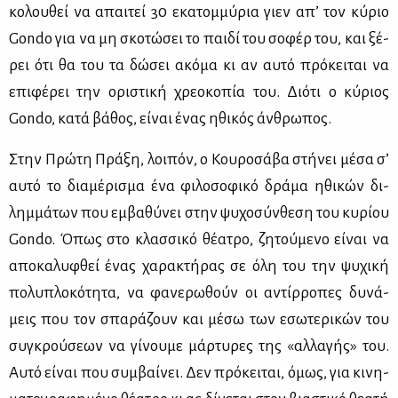
κο­λου­θεί να απαι­τεί 30 εκα­τομ­μύ­ρια γιεν απ’ τον κύ­ριο
Gondo για να μη σκο­τώ­σει το παι­δί του σο­φέρ του, και ξέ­
ρει ότι θα του τα δώ­σει ακό­μα κι αν αυ­τό πρό­κει­ται να
επι­φέ­ρει την ορι­στι­κή χρε­ο­κο­πία του. Διό­τι ο κύ­ριος
Gondo, κα­τά βά­θος, εί­ναι ένας ηθι­κός άν­θρω­πος.
Στην Πρώ­τη Πρά­ξη, λοι­πόν, ο Κου­ρο­σά­βα στή­νει μέ­σα σ’
αυ­τό το δια­μέ­ρι­σμα ένα φι­λο­σο­φι­κό δρά­μα ηθι­κών δι­
λημ­μά­των που εμ­βα­θύ­νει στην ψυ­χο­σύν­θε­ση του κυ­ρί­ου
Gondo. Όπως στο κλασ­σι­κό θέ­α­τρο, ζη­τού­με­νο εί­ναι να
απο­κα­λυ­φθεί ένας χα­ρα­κτή­ρας σε όλη του την ψυ­χι­κή
πο­λυ­πλο­κό­τη­τα, να φα­νε­ρω­θούν οι αντίρ­ρο­πες δυ­νά­
μεις που τον σπα­ρά­ζουν και μέ­σω των εσω­τε­ρι­κών του
συ­γκρού­σε­ων να γί­νου­με μάρ­τυ­ρες της «αλ­λα­γής» του.
Αυ­τό εί­ναι που συμ­βαί­νει. Δεν πρό­κει­ται, όμως, για κι­νη­