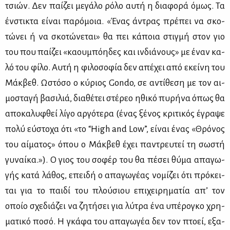
τσιών. Δεν παί­ζει με­γά­λο ρό­λο αυ­τή η δια­φο­ρά όμως. Τα
έν­στι­κτα εί­ναι πα­ρό­μοια. «Ένας άντρας πρέ­πει να σκο­
τώ­νει ή να σκο­τώ­νε­ται» θα πει κά­ποια στιγ­μή στον γιο
του που παί­ζει «κα­ου­μπό­η­δες και ιν­διά­νους» με έναν κα­
λό του φί­λο. Αυ­τή η φι­λο­σο­φία δεν απέ­χει από εκεί­νη του
Μάκ­βεθ. Ωστό­σο ο κύ­ριος Gondo, σε αντί­θε­ση με τον αι­
μο­στα­γή βα­σι­λιά, δια­θέ­τει στέ­ρεο ηθι­κό πυ­ρή­να όπως θα
απο­κα­λυ­φθεί λί­γο αρ­γό­τε­ρα (ένας ξέ­νος κρι­τι­κός έγρα­ψε
πο­λύ εύ­στο­χα ότι «το “High and Low”, εί­ναι ένας «Θρό­νος
του αί­μα­τος» όπου ο Μάκ­βεθ έχει πα­ντρευ­τεί τη σω­στή
γυ­ναί­κα.»). Ο γιος του σο­φέρ του θα πέ­σει θύ­μα απα­γω­
γής κα­τά λά­θος, επει­δή ο απα­γω­γέ­ας νο­μί­ζει ότι πρό­κει­
ται για το παι­δί του πλού­σιου επι­χει­ρη­μα­τία απ’ τον
οποίο σχε­διά­ζει να ζη­τή­σει για λύ­τρα ένα υπέ­ρο­γκο χρη­
μα­τι­κό πο­σό. Η γκά­φα του απα­γω­γέα δεν τον πτο­εί, εξα­