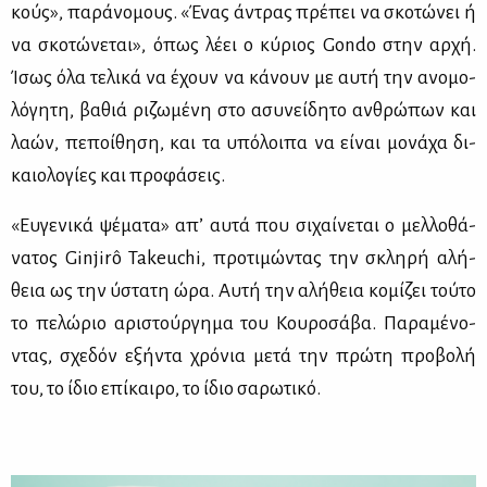
κούς», πα­ρά­νο­μους. «Ένας άντρας πρέ­πει να σκο­τώ­νει ή
να σκο­τώ­νε­ται», όπως λέ­ει ο κύ­ριος Gondo στην αρ­χή.
Ίσως όλα τε­λι­κά να έχουν να κά­νουν με αυ­τή την ανο­μο­
λό­γη­τη, βα­θιά ρι­ζω­μέ­νη στο ασυ­νεί­δη­το αν­θρώ­πων και
λα­ών, πε­ποί­θη­ση, και τα υπό­λοι­πα να εί­ναι μο­νά­χα δι­
καιο­λο­γί­ες και προ­φά­σεις.
«Ευ­γε­νι­κά ψέ­μα­τα» απ’ αυ­τά που σι­χαί­νε­ται ο μελ­λο­θά­
να­τος Ginjirô Takeuchi, προ­τι­μώ­ντας την σκλη­ρή αλή­
θεια ως την ύστα­τη ώρα. Αυ­τή την αλή­θεια κο­μί­ζει τού­το
το πε­λώ­ριο αρι­στούρ­γη­μα του Κου­ρο­σά­βα. Πα­ρα­μέ­νο­
ντας, σχε­δόν εξή­ντα χρό­νια με­τά την πρώ­τη προ­βο­λή
του, το ίδιο επί­και­ρο, το ίδιο σα­ρω­τι­κό.