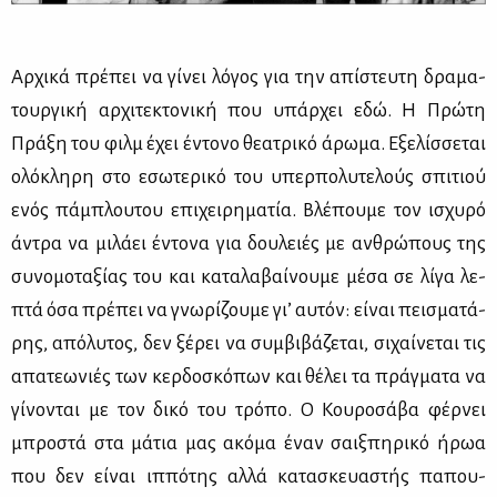
Αρ­χι­κά πρέ­πει να γί­νει λό­γος για την απί­στευ­τη δρα­μα­
τουρ­γι­κή αρ­χι­τε­κτο­νι­κή που υπάρ­χει εδώ. Η Πρώ­τη
Πρά­ξη του φιλμ έχει έντο­νο θε­α­τρι­κό άρω­μα. Εξε­λίσ­σε­ται
ολό­κλη­ρη στο εσω­τε­ρι­κό του υπερ­πο­λυ­τε­λούς σπι­τιού
ενός πά­μπλου­του επι­χει­ρη­μα­τία. Βλέ­που­με τον ισχυ­ρό
άντρα να μι­λά­ει έντο­να για δου­λειές με αν­θρώ­πους της
συ­νο­μο­τα­ξί­ας του και κα­τα­λα­βαί­νου­με μέ­σα σε λί­γα λε­
πτά όσα πρέ­πει να γνω­ρί­ζου­με γι’ αυ­τόν: εί­ναι πει­σμα­τά­
ρης, από­λυ­τος, δεν ξέ­ρει να συμ­βι­βά­ζε­ται, σι­χαί­νε­ται τις
απα­τε­ω­νιές των κερ­δο­σκό­πων και θέ­λει τα πράγ­μα­τα να
γί­νο­νται με τον δι­κό του τρό­πο. Ο Κου­ρο­σά­βα φέρ­νει
μπρο­στά στα μά­τια μας ακό­μα έναν σαιξ­πη­ρι­κό ήρωα
που δεν εί­ναι ιπ­πό­της αλ­λά κα­τα­σκευα­στής πα­που­