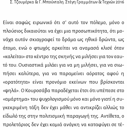
Σ. Τζουμέρκα & Γ. Μπούνταλη. Στέγη Γραμμάτων & Τεχνών 2016
Εί­ναι σα­φώς ει­ρω­νι­κό ότι σ’ αυ­τό τον πό­λε­μο, μό­νο ο
πλού­σιος δι­καιού­ται να έχει μια προ­σω­πι­κό­τη­τα, ότι μο­
νά­χα αυ­τόν σκια­γρα­φεί το δρά­μα ως ηθι­κό δρώ­ντα, ως
άτο­μο, ενώ ο φτω­χός αρ­κεί­ται να ανα­μα­σά κλι­σέ όταν
«κα­λεί­ται» στο κέ­ντρο της σκη­νής να μι­λή­σει για τον εαυ­
τό του. Ου­σια­στι­κά μι­λά­ει για να μη μι­λή­σει, για να σιω­
πή­σει κα­λύ­τε­ρα, για να πα­ρα­μεί­νει αό­ρα­τος αφού η
«ορα­τό­τη­τα» εί­ναι προ­νό­μιο εκεί­νων που βρί­σκο­νται
«ψη­λά». Ο Κου­ρο­σά­βα πα­ρα­δέ­χε­ται έτσι ότι υπέ­πε­σε στο
«αμάρ­τη­μα» του ψυ­χο­λο­γι­σμού μό­νο και μό­νο για­τί η συ­
γκε­κρι­μέ­νη τά­ξη δεν έχει μά­θει να αντι­κρί­ζει αλ­λιώς το
εί­δω­λό της στην πο­λι­τι­σμι­κή πα­ρα­γω­γή της. Αντί­θε­τα, ο
προ­λε­τά­ριος δεν έχει κα­μιά ανά­γκη να κα­τα­φύ­γει σε τέ­