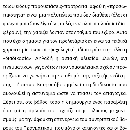
τοιου εί­δους πα­ρου­σιά­σεις-πορ­τραί­τα, αφού η «προ­σω­
πι­κό­τη­τα» εί­ναι μια πο­λυ­τέ­λεια που δεν δια­θέ­τει (όλοι οι
φτω­χοί μοιά­ζουν λί­γο έως πο­λύ, ενώ όλοι οι πλού­σιοι δια­
φέ­ρουν), την χα­ρί­ζει λοι­πόν στον τα­ξι­κό του εχθρό. Αυ­τό
που έχει ση­μα­σία για τον προ­λε­τά­ριο δεν εί­ναι τα «ει­δι­κά
χα­ρα­κτη­ρι­στι­κά», οι «ψυ­χο­λο­γι­κές ιδιαι­τε­ρό­τη­τες» αλ­λά η
«δια­δι­κα­σία». Δη­λα­δή η αι­τια­κή αλυ­σί­δα υλι­κών, όχι
πνευ­μα­τι­κών, γε­γο­νό­των που νο­μο­τε­λεια­κά σχε­δόν προ­
ο­ρί­ζε­ται να γεν­νή­σει την επι­θυ­μία της τα­ξι­κής εκ­δί­κη­
σης. Γι’ αυ­τό ο Κου­ρο­σά­βα εμ­μέ­νει στη δια­δι­κα­σία που
ακο­λου­θεί η αστυ­νο­μία ώστε να πιά­σει τον απα­γω­γέα.
Ξέ­ρει ότι, στο βά­θος, τό­σο η δη­μιουρ­γία ενός πα­ρα­βά­τη
όσο και η τι­μω­ρία του, σχε­τί­ζε­ται με υλι­κούς μη­χα­νι­
σμούς, με την άφευ­κτη επε­νέρ­γεια του συ­ντρι­πτι­κού βά­
ρους του Πραγ­μα­τι­κού, που μό­νο οι κα­τέ­χο­ντες και οι βο­