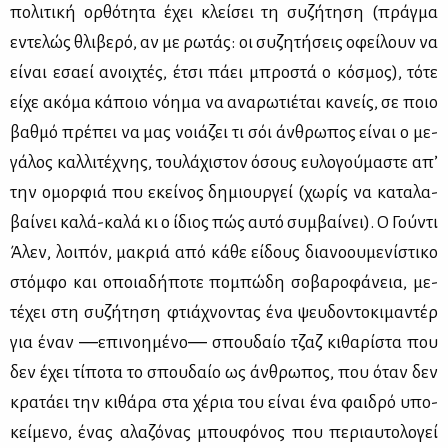
πο­λι­τι­κή ορ­θό­τη­τα έχει κλεί­σει τη συ­ζή­τη­ση (πράγ­μα
εντε­λώς θλι­βε­ρό, αν με ρω­τάς: οι συ­ζη­τή­σεις οφεί­λουν να
εί­ναι εσα­εί ανοι­χτές, έτσι πά­ει μπρο­στά ο κό­σμος), τό­τε
εί­χε ακό­μα κά­ποιο νό­η­μα να ανα­ρω­τιέ­ται κα­νείς, σε ποιο
βαθ­μό πρέ­πει να μας νοιά­ζει τι σόι άν­θρω­πος εί­ναι ο με­
γά­λος καλ­λι­τέ­χνης, του­λά­χι­στον όσους ευ­λο­γού­μα­στε απ’
την ομορ­φιά που εκεί­νος δη­μιουρ­γεί (χω­ρίς να κα­τα­λα­
βαί­νει κα­λά-κα­λά κι ο ίδιος πώς αυ­τό συμ­βαί­νει). Ο Γού­ντι
Άλεν, λοι­πόν, μα­κριά από κά­θε εί­δους δια­νο­ου­με­νί­στι­κο
στόμ­φο και οποια­δή­πο­τε πο­μπώ­δη σο­βα­ρο­φά­νεια, με­
τέ­χει στη συ­ζή­τη­ση φτιά­χνο­ντας ένα ψευ­δο­ντο­κι­μα­ντέρ
για έναν ―επι­νοη­μέ­νο― σπου­δαίο τζαζ κι­θα­ρί­στα που
δεν έχει τί­πο­τα το σπου­δαίο ως άν­θρω­πος, που όταν δεν
κρα­τά­ει την κι­θά­ρα στα χέ­ρια του εί­ναι ένα φαι­δρό υπο­
κεί­με­νο, ένας αλα­ζό­νας μπου­φό­νος που πε­ριαυ­το­λο­γεί