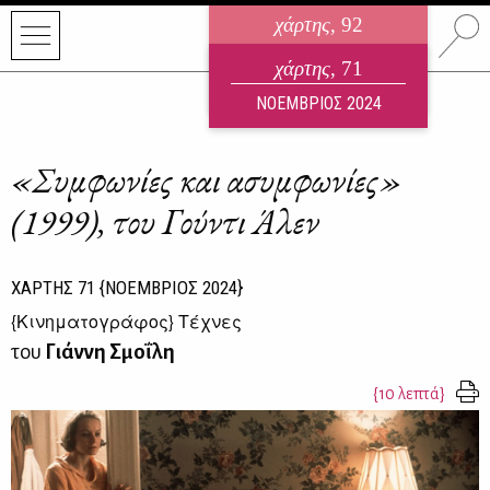
χάρτης
, 92
ηλεκτρονικό περιοδικό
χάρτης
, 71
ΑΥΓΟΥΣΤΟΣ 2026
ΝΟΕΜΒΡΙΟΣ 2024
«Συμφωνίες και ασυμφωνίες»
(1999), του Γούντι Άλεν
ΧΑΡΤΗΣ
71
{ΝΟΕΜΒΡΙΟΣ 2024}
{
Κινηματογράφος
} Τέχνες
του
Γιάννη Σμοΐλη
{10 λεπτά}