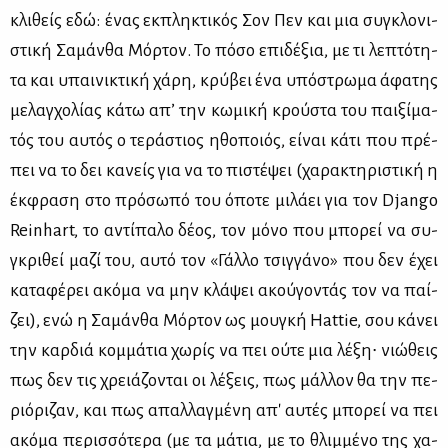
κλι­θείς εδώ: ένας εκ­πλη­κτι­κός Σον Πεν και μια συ­γκλο­νι­
στι­κή Σα­μάν­θα Μόρ­τον. Το πό­σο επι­δέ­ξια, με τι λε­πτό­τη­
τα και υπαι­νι­κτι­κή χά­ρη, κρύ­βει ένα υπό­στρω­μα άφα­της
με­λαγ­χο­λί­ας κά­τω απ’ την κω­μι­κή κρού­στα του παι­ξί­μα­
τός του αυ­τός ο τε­ρά­στιος ηθο­ποιός, εί­ναι κά­τι που πρέ­
πει να το δει κα­νείς για να το πι­στέ­ψει (χα­ρα­κτη­ρι­στι­κή η
έκ­φρα­ση στο πρό­σω­πό του όπο­τε μι­λά­ει για τον Django
Reinhart, το αντί­πα­λο δέ­ος, τον μό­νο που μπο­ρεί να συ­
γκρι­θεί μα­ζί του, αυ­τό τον «Γάλ­λο τσιγ­γά­νο» που δεν έχει
κα­τα­φέ­ρει ακό­μα να μην κλά­ψει ακού­γο­ντάς τον να παί­
ζει), ενώ η Σα­μάν­θα Μόρ­τον ως μου­γκή Hattie, σου κά­νει
την καρ­διά κομ­μά­τια χω­ρίς να πει ού­τε μια λέ­ξη∙ νιώ­θεις
πως δεν τις χρειά­ζο­νται οι λέ­ξεις, πως μάλ­λον θα την πε­
ριό­ρι­ζαν, και πως απαλ­λαγ­μέ­νη απ' αυ­τές μπο­ρεί να πει
ακό­μα πε­ρισ­σό­τε­ρα (με τα μά­τια, με το θλιμ­μέ­νο της χα­