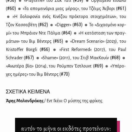
#58)
#59)
(
«Playtime» του Ζακ Τα­τί (
Ορ­γι­σμέ­νο εί­δω­λο
#60)
#61)
(
«Τα απο­μει­νά­ρια μιας μέ­ρας», του Τζέιμς Άι­βο­ρι (
«Η δο­λο­φο­νία ενός Κι­νέ­ζου πρά­κτο­ρα στοι­χη­μά­των», του
#62)
#63)
Τζον Κασ­σα­βέ­τη (
«Digger» (
Το «Δι­χα­σμέ­νο κορ­
#64)
μί» του Μπράιαν Ντε Πάλ­μα (
«Η κα­τά­στα­ση των πραγ­
#65)
μά­των» του Βιμ Βέ­ντερς (
«Dream Scenario» (2023), του
#66)
Kristoffer Borgli (
«First Reformed» (2017), του Paul
#67)
#68)
Schrader (
«Shame» (2011), του Στιβ Μακ­Κουίν (
#69)
«Ανω­τέ­ρα βία» (2014), του Ρού­μπεν Έστλουντ (
«Υπέ­ρο­
#70)
χες ημέ­ρες» του Βιμ Βέ­ντερς (
ΣΧΕΤΙΚΑ ΚΕΙΜΕΝΑ
Άρης Μα­λαν­δρά­κης
/ Εντ Γκέιν: Ο μύ­στης της φρί­κης
αυτόν το μήνα οι εκδότες προτείνουν: