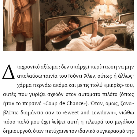
Δ
ια­χρο­νι­κό αξί­ω­μα : δεν υπάρ­χει πε­ρί­πτω­ση να μην
απο­λαύ­σω ται­νία του Γού­ντι Άλεν, ού­τως ή άλ­λως∙
χάρ­μα περ­νάω ακό­μα και με τις πο­λύ «μι­κρές» του,
αυ­τές που γυ­ρί­ζει σχε­δόν στον αυ­τό­μα­το πι­λό­το (όπως
ήταν το περ­σι­νό «Coup de Chance»). Όταν, όμως, ξα­να­
βλέ­πω δια­μά­ντια σαν το «Sweet and Lowdown», νιώ­θω
πό­σο πο­λύ μου έχει λεί­ψει αυ­τή η πλευ­ρά του με­γά­λου
δη­μιουρ­γού, όταν πε­τύ­χαι­νε τον ιδα­νι­κό συ­γκε­ρα­σμό της