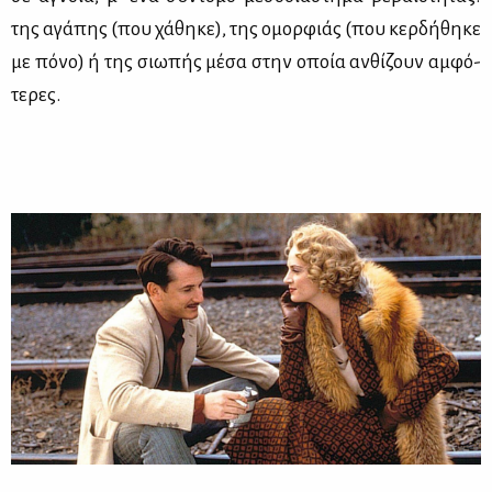
της αγά­πης (που χά­θη­κε), της ομορ­φιάς (που κερ­δή­θη­κε
με πό­νο) ή της σιω­πής μέ­σα στην οποία αν­θί­ζουν αμ­φό­
τε­ρες.