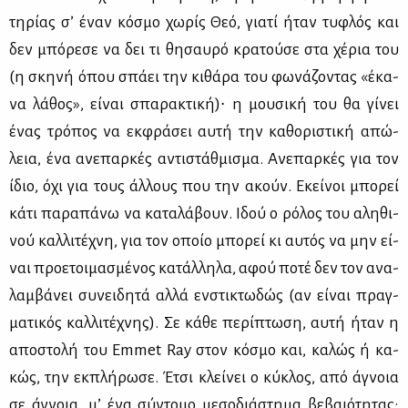
τη­ρί­ας σ’ έναν κό­σμο χω­ρίς Θεό, για­τί ήταν τυ­φλός και
δεν μπό­ρε­σε να δει τι θη­σαυ­ρό κρα­τού­σε στα χέ­ρια του
(η σκη­νή όπου σπά­ει την κι­θά­ρα του φω­νά­ζο­ντας «έκα­
να λά­θος», εί­ναι σπα­ρα­κτι­κή)∙ η μου­σι­κή του θα γί­νει
ένας τρό­πος να εκ­φρά­σει αυ­τή την κα­θο­ρι­στι­κή απώ­
λεια, ένα ανε­παρ­κές αντι­στάθ­μι­σμα. Ανε­παρ­κές για τον
ίδιο, όχι για τους άλ­λους που την ακούν. Εκεί­νοι μπο­ρεί
κά­τι πα­ρα­πά­νω να κα­τα­λά­βουν. Ιδού ο ρό­λος του αλη­θι­
νού καλ­λι­τέ­χνη, για τον οποίο μπο­ρεί κι αυ­τός να μην εί­
ναι προ­ε­τοι­μα­σμέ­νος κα­τάλ­λη­λα, αφού πο­τέ δεν τον ανα­
λαμ­βά­νει συ­νει­δη­τά αλ­λά εν­στι­κτω­δώς (αν εί­ναι πραγ­
μα­τι­κός καλ­λι­τέ­χνης). Σε κά­θε πε­ρί­πτω­ση, αυ­τή ήταν η
απο­στο­λή του Emmet Ray στον κό­σμο και, κα­λώς ή κα­
κώς, την εκ­πλή­ρω­σε. Έτσι κλεί­νει ο κύ­κλος, από άγνοια
σε άγνοια, μ’ ένα σύ­ντο­μο με­σο­διά­στη­μα βε­βαιό­τη­τας: