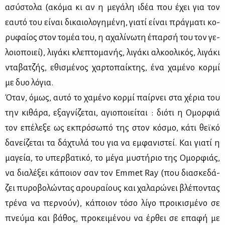
ασύ­στο­λα (ακό­μα κι αν η με­γά­λη ιδέα που έχει για τον
εαυ­τό του εί­ναι δι­καιο­λο­γη­μέ­νη, για­τί εί­ναι πράγ­μα­τι κο­
ρυ­φαί­ος στον το­μέα του, η αχα­λί­νω­τη έπαρ­σή του τον γε­
λοιο­ποιεί), λι­γά­κι κλε­πτο­μα­νής, λι­γά­κι αλ­κο­ο­λι­κός, λι­γά­κι
ντα­βα­τζής, εθι­σμέ­νος χαρ­το­παί­κτης, ένα χα­μέ­νο κορ­μί
με δυο λό­για.
Όταν, όμως, αυ­τό το χα­μέ­νο κορ­μί παίρ­νει στα χέ­ρια του
την κι­θά­ρα, εξα­γνί­ζε­ται, αγιο­ποιεί­ται : διό­τι η Ομορ­φιά
τον επέ­λε­ξε ως εκ­πρό­σω­πό της στον κό­σμο, κά­τι θεϊ­κό
δα­νεί­ζε­ται τα δά­χτυ­λά του για να εμ­φα­νι­στεί. Και για­τί η
μα­γεία, το υπερ­βα­τι­κό, το μέ­γα μυ­στή­ριο της Ομορ­φιάς,
να δια­λέ­ξει κά­ποιον σαν τον Emmet Ray (που δια­σκε­δά­
ζει πυ­ρο­βο­λώ­ντας αρου­ραί­ους και χα­λα­ρώ­νει βλέ­πο­ντας
τρέ­να να περ­νούν), κά­ποιον τό­σο λί­γο προι­κι­σμέ­νο σε
πνεύ­μα και βά­θος, προ­κει­μέ­νου να έρ­θει σε επα­φή με