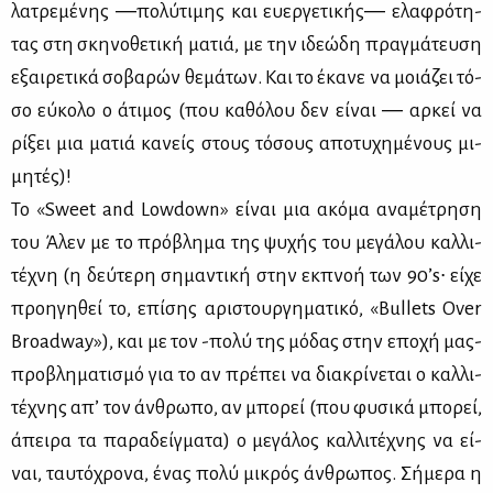
λα­τρε­μέ­νης ―πο­λύ­τι­μης και ευ­ερ­γε­τι­κής― ελα­φρό­τη­
τας στη σκη­νο­θε­τι­κή μα­τιά, με την ιδε­ώ­δη πραγ­μά­τευ­ση
εξαι­ρε­τι­κά σο­βα­ρών θε­μά­των. Και το έκα­νε να μοιά­ζει τό­
σο εύ­κο­λο ο άτι­μος (που κα­θό­λου δεν εί­ναι ― αρ­κεί να
ρί­ξει μια μα­τιά κα­νείς στους τό­σους απο­τυ­χη­μέ­νους μι­
μη­τές)!
Το «Sweet and Lowdown» εί­ναι μια ακό­μα ανα­μέ­τρη­ση
του Άλεν με το πρό­βλη­μα της ψυ­χής του με­γά­λου καλ­λι­
τέ­χνη (η δεύ­τε­ρη ση­μα­ντι­κή στην εκ­πνοή των 90’s∙ εί­χε
προη­γη­θεί το, επί­σης αρι­στουρ­γη­μα­τι­κό, «Bullets Over
Broadway»), και με τον -πο­λύ της μό­δας στην επο­χή μας-
προ­βλη­μα­τι­σμό για το αν πρέ­πει να δια­κρί­νε­ται ο καλ­λι­
τέ­χνης απ’ τον άν­θρω­πο, αν μπο­ρεί (που φυ­σι­κά μπο­ρεί,
άπει­ρα τα πα­ρα­δείγ­μα­τα) ο με­γά­λος καλ­λι­τέ­χνης να εί­
ναι, ταυ­τό­χρο­να, ένας πο­λύ μι­κρός άν­θρω­πος. Σή­με­ρα η