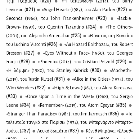
#20)
Τζιμ Τζάρ­μους (
«Η τα­πεί­νω­ση» (2014), του Barry
#21)
#22)
Levinson (
«Angel Heart» (1987), του Alan Parker (
#23)
Seconds (1966), του John Frankenheimer (
«Jackie
#24)
Brown» (1997), του Quentin Tarantino (
«The Others»
#25)
(2001), του Alejandro Amenabar (
«Θά­να­τος στη Βε­νε­τία»
#26)
του Luchino Visconti (
«Au Hazard Balthazar», του Robert
#27)
Bresson (
«Eyes Without a Face» (1960), του Georges
#28)
#29)
Franju (
«Phoenix» (2014), του Cristian Petzold (
#30)
«Η λάμ­ψη» (1980), του Stanley Kubrick (
«Macbeth»
#31)
(2015), του Justin Kurzel (
«Alice in the Cities» (1974), του
#32)
Wim Wenders (
«High & Low» (1963), του Akira Kurosawa
#33)
(
«Once Upon a Time in the West» (1968), του Sergio
#34)
#35)
Leone (
«Remember» (2015), του Atom Egoyan (
#36)
«Stranger Than Paradise» (1984), του Jim Jarmusch (
«To
τε­λευ­ταίο ταν­γκό στο Πα­ρί­σι» (1972), του Μπερ­νάρ­ντο Μπερ­το­
#37)
#37)
λού­τσι (
Λευ­κό δω­μά­τιο (
Κέ­νεθ Μπρά­να: «Σλουθ»