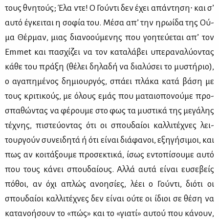
τους θνη­τούς; Έλα ντε! Ο Γού­ντι δεν έχει απά­ντη­ση∙ και σ’
αυ­τό έγκει­ται η σο­φία του. Μέ­σα απ’ την ηρω­ί­δα της Ού­
μα Θέρ­μαν, μιας δια­νο­ού­με­νης που γοη­τεύ­ε­ται απ’ τον
Emmet και πα­σχί­ζει να τον κα­τα­λά­βει υπε­ρα­να­λύ­ο­ντας
κά­θε του πρά­ξη (θέ­λει δη­λα­δή να δια­λύ­σει το μυ­στή­ριο),
ο αγα­πη­μέ­νος δη­μιουρ­γός, σπά­ει πλά­κα κα­τά βά­ση με
τους κρι­τι­κούς, με όλους εμάς που μα­ταιο­πο­νού­με προ­
σπα­θώ­ντας να φέ­ρου­με στο φως τα μυ­στι­κά της με­γά­λης
τέ­χνης, πι­στεύ­ο­ντας ότι οι σπου­δαί­οι καλ­λι­τέ­χνες λει­
τουρ­γούν συ­νει­δη­τά ή ότι εί­ναι διά­φα­νοι, εξη­γή­σι­μοι, και
πως αν κοι­τά­ξου­με προ­σε­κτι­κά, ίσως εντο­πί­σου­με αυ­τό
που τους κά­νει σπου­δαί­ους. Αλ­λά αυ­τά εί­ναι ευ­σε­βείς
πό­θοι, αν όχι απλώς ανοη­σί­ες, λέ­ει ο Γού­ντι, διό­τι οι
σπου­δαί­οι καλ­λι­τέ­χνες δεν εί­ναι ού­τε οι ίδιοι σε θέ­ση να
κα­τα­νο­ή­σουν το «πώς» και το «για­τί» αυ­τού που κά­νουν,