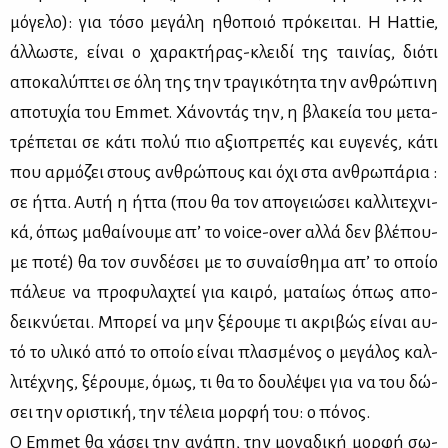
μό­γε­λο): για τό­σο με­γά­λη ηθο­ποιό πρό­κει­ται. Η Hattie,
άλ­λω­στε, εί­ναι ο χα­ρα­κτή­ρας-κλει­δί της ται­νί­ας, διό­τι
απο­κα­λύ­πτει σε όλη της την τρα­γι­κό­τη­τα την αν­θρώ­πι­νη
απο­τυ­χία του Emmet. Χά­νο­ντάς την, η βλα­κεία του με­τα­
τρέ­πε­ται σε κά­τι πο­λύ πιο αξιο­πρε­πές και ευ­γε­νές, κά­τι
που αρ­μό­ζει στους αν­θρώ­πους και όχι στα αν­θρω­πά­ρια :
σε ήτ­τα. Αυ­τή η ήτ­τα (που θα τον απο­γειώ­σει καλ­λι­τε­χνι­
κά, όπως μα­θαί­νου­με απ’ το voice-over αλ­λά δεν βλέ­που­
με πο­τέ) θα τον συν­δέ­σει με το συ­ναί­σθη­μα απ’ το οποίο
πά­λευε να προ­φυ­λα­χτεί για και­ρό, μα­ταί­ως όπως απο­
δει­κνύ­ε­ται. Μπο­ρεί να μην ξέ­ρου­με τι ακρι­βώς εί­ναι αυ­
τό το υλι­κό από το οποίο εί­ναι πλα­σμέ­νος ο με­γά­λος καλ­
λι­τέ­χνης, ξέ­ρου­με, όμως, τι θα το δου­λέ­ψει για να του δώ­
σει την ορι­στι­κή, την τέ­λεια μορ­φή του: ο πό­νος.
Ο Emmet θα χά­σει την αγά­πη, την μο­να­δι­κή μορ­φή σω­