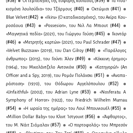
#38)
#39)
(
Οι τε­μπέ­λη­δες της εύ­φο­ρης κοι­λά­δας (
Τα «Τσα­
#40)
#41)
κι­σμέ­να λου­λού­δια» του Τζάρ­μους (
Οκτώ­μι­σι (
#42)
Blue Velvet (
«Ikiru» (Ο κα­τα­δι­κα­σμέ­νος), του Aκί­ρα Κου­
#43)
#44)
ρο­σά­ουα (
«Possesion», του Νιλ Λα Μπιουτ (
#45)
«Μα­γνη­τι­κά πε­δία» (2021), του Γιώρ­γου Γού­ση (
Γκο­ντάρ
#46)
#47)
(
«Με­τρη­τής καρ­τών» (2021), του Paul Schrader (
#48)
«Velvet Buzzsaw» (2019), του Dan Gilroy (
«Πα­ρά­λο­γος
#49)
άν­θρω­πος» (2015), του Γού­ντι Άλεν (
«Κόκ­κι­νη έρη­μος»
#50)
(1964), του Mι­κε­λάν­τζε­λο Αντο­νιό­νι (
«Κα­τη­γο­ρώ!» (An
#51)
Officer and a Spy, 2019), του Ρο­μάν Πο­λάν­σκι (
«Ανα­πα­
#52)
ρά­στα­ση» (1970), του Θό­δω­ρου Αγ­γε­λό­που­λου (
#53)
«Unfaithful» (2002), του Adrian Lyne (
«Nosferatu: A
Symphony of Horror» (1922), του Friedrich Wilhelm Murnau
#54)
#55)
(
«Η ωραία της ημέ­ρας» του Λουί Μπου­νιου­έλ (
#56)
«Million Dollar Baby» του Κλιντ Ίστ­γουντ (
«Άφθαρ­τος»,
#57)
του Μ. Νάιτ Σιά­μα­λαν (
«Ο πορ­το­φο­λάς» του Μπρε­σόν