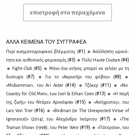
επιστροφή στα περιεχόμενα
ΑΛΛΑ ΚΕΙΜΕΝΑ ΤΟΥ ΣΥΓΓΡΑΦΕΑ
#1)
Πε­ρί κι­νη­μα­το­γρα­φι­κού βλέμ­μα­τος (
Ασύλ­λη­πτη ωραιό­
#3)
#4)
τη­τα και αυ­θε­ντι­κός φε­μι­νι­σμός (
Πο­λύ Haute Couture (
#5)
Fight-Club (
Μό­νο ένα κτή­νος μπο­ρεί να γε­λά­ει με τη
#7)
#8)
δυ­στυ­χία (
Για το «Ακρω­τή­ρι του φό­βου» (
#14)
#11)
«Midsommar», του Ari Aster (
Tζό­κερ (
«No
#13)
Country for Old Men», των Joel & Ethan Coen (
«Η πη­γή
#15)
της ζω­ής» του Ντά­ρεν Αρο­νόφ­σκι (
«Αντί­χρι­στος», του
#16)
Lars Von Trier (
«Birdman (or The Unexpected Virtue of
#17)
Ignorance)» (2014), του Αλε­χάν­δρο Ινιά­ρι­του (
«The
#19)
Truman Show» (1998), του Peter Weir (
«Πά­τερ­σον», του