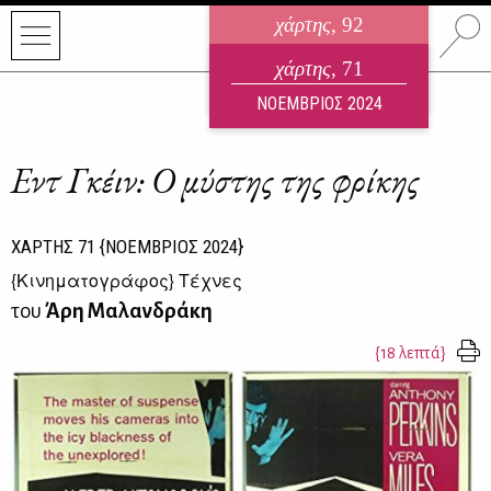
χάρτης
, 92
ηλεκτρονικό περιοδικό
χάρτης
, 71
ΑΥΓΟΥΣΤΟΣ 2026
ΝΟΕΜΒΡΙΟΣ 2024
Εντ Γκέιν: Ο μύστης της φρίκης
ΧΑΡΤΗΣ
71
{ΝΟΕΜΒΡΙΟΣ 2024}
{
Κινηματογράφος
} Τέχνες
του
Άρη Μαλανδράκη
{18 λεπτά}