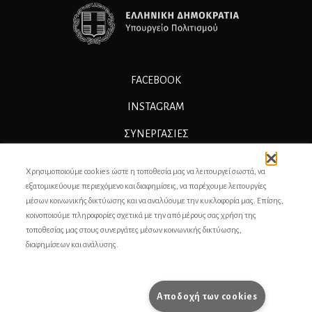
FACEBOOK
INSTAGRAM
ΣΥΝΕΡΓΑΣΊΕΣ
ΔΙΑΦΗΜΙΣΗ
Χρησιμοποιούμε cookies ώστε η τοποθεσία μας να λειτουργεί σωστά, να
ΕΠΙΚΟΙΝΩΝΙΑ
εξατομικεύουμε περιεχόμενο και διαφημίσεις, να παρέχουμε λειτουργίες
μέσων κοινωνικής δικτύωσης και να αναλύουμε την κυκλοφορία μας. Επίσης,
ΣΥΝΤΕΛΕΣΤΕΣ
κοινοποιούμε πληροφορίες σχετικά με την από μέρους σας χρήση της
τοποθεσίας μας στους συνεργάτες μέσων κοινωνικής δικτύωσης,
ΤΑΥΤΟΤΗΤΑ
διαφημίσεων και ανάλυσης.
ΠΡΟΣΩΠΙΚΆ ΔΕΔΟΜΈΝΑ
ΟΡΟΙ ΧΡΗΣΗΣ
Αποδοχή των cookies