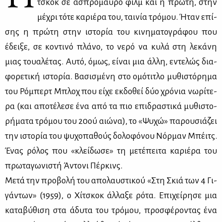
τσκοκ σε ασπρό­μαυ­ρο φιλμ και η πρώ­τη, στην
μέ­χρι τό­τε κα­ριέ­ρα του, ται­νία τρό­μου. Ήταν επί­
σης η πρώ­τη στην ιστο­ρία του κι­νη­μα­το­γρά­φου που
έδει­ξε, σε κο­ντι­νό πλά­νο, το νε­ρό να κυ­λά στη λε­κά­νη
μιας τουα­λέ­τας. Αυ­τό, όμως, εί­ναι μια άλ­λη, εντε­λώς δια­
φο­ρε­τι­κή ιστο­ρία. Βα­σι­σμέ­νη στο ομό­τι­τλο μυ­θι­στό­ρη­μα
του Ρό­μπερτ Μπλοχ που εί­χε εκ­δο­θεί δύο χρό­νια νω­ρί­τε­
ρα (και απο­τέ­λε­σε ένα από τα πιο επι­δρα­στι­κά μυ­θι­στο­
ρή­μα­τα τρό­μου του 20ού αιώ­να), το «Ψυ­χώ» πα­ρου­σιά­ζει
την ιστο­ρία του ψυ­χο­πα­θούς δο­λο­φό­νου Νόρ­μαν Μπέιτς.
Ένας ρό­λος που «κλεί­δω­σε» τη με­τέ­πει­τα κα­ριέ­ρα του
πρω­τα­γω­νι­στή Άντο­νι Πέρ­κινς.
Με­τά την προ­βο­λή του απο­λαυ­στι­κού «Στη Σκιά των 4 Γι­
γά­ντων» (1959), ο Χί­τσκοκ άλ­λα­ξε ρό­τα. Επι­χεί­ρη­σε μια
κα­τα­βύ­θι­ση στα άδυ­τα του τρό­μου, προ­σφέ­ρο­ντας ένα