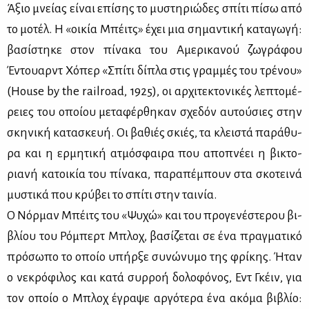
Άξιο μνεί­ας εί­ναι επί­σης το μυ­στη­ριώ­δες σπί­τι πί­σω από
το μο­τέλ. Η «οι­κία Μπέιτς» έχει μια ση­μα­ντι­κή κα­τα­γω­γή:
βα­σί­στη­κε στον πί­να­κα του Αμε­ρι­κα­νού ζω­γρά­φου
Έντουαρντ Χό­περ «Σπί­τι δί­πλα στις γραμ­μές του τρέ­νου»
(House by the railroad, 1925), οι αρ­χι­τε­κτο­νι­κές λε­πτο­μέ­
ρειες του οποί­ου με­τα­φέρ­θη­καν σχε­δόν αυ­τού­σιες στην
σκη­νι­κή κα­τα­σκευή. Οι βα­θιές σκιές, τα κλει­στά πα­ρά­θυ­
ρα και η ερ­μη­τι­κή ατμό­σφαι­ρα που απο­πνέ­ει η βι­κτο­
ρια­νή κα­τοι­κία του πί­να­κα, πα­ρα­πέ­μπουν στα σκο­τει­νά
μυ­στι­κά που κρύ­βει το σπί­τι στην ται­νία.
Ο Νόρ­μαν Μπέιτς του «Ψυ­χώ» και του προ­γε­νέ­στε­ρου βι­
βλί­ου του Ρό­μπερτ Μπλοχ, βα­σί­ζε­ται σε ένα πραγ­μα­τι­κό
πρό­σω­πο το οποίο υπήρ­ξε συ­νώ­νυ­μο της φρί­κης. Ήταν
ο νε­κρό­φι­λος και κα­τά συρ­ροή δο­λο­φό­νος, Εντ Γκέιν, για
τον οποίο ο Μπλοχ έγρα­ψε αρ­γό­τε­ρα ένα ακό­μα βι­βλίο: