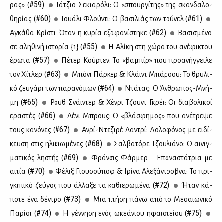
#59)
ρας» (
Τά­τζιο Σε­κια­ρό­λι: Ο «σπουρ­γί­της» της σκαν­δα­λο­
#60)
#61)
θη­ρί­ας (
Γουά­λι Φλού­ντι: Ο βα­σι­λιάς των τού­νελ (
#62)
Αγκά­θα Κρί­στι: Όταν η κυ­ρία εξα­φα­νί­στη­κε (
Βα­σι­σμέ­νο
#55)
σε αλη­θι­νή ιστο­ρία {1} (
Η Αλί­κη στη χώ­ρα του ανέ­φι­κτου
#57)
έρω­τα (
Πέ­τερ Κούρ­τεν: Το «βα­μπίρ» που προ­α­νήγ­γει­λε
#63)
τον Χί­τλερ (
Μπό­νι Πάρ­κερ & Κλάιντ Μπά­ρο­ου: Το θρυ­λι­
#64)
κό ζευ­γά­ρι των πα­ρα­νό­μων (
Ντά­τας: Ο Άν­θρω­πος-Μνή­
#65)
μη (
Ρουθ Σνάι­ντερ & Χέν­ρι Τζουντ Γκρέι: Οι δια­βο­λι­κοί
#66)
ερα­στές (
Λέ­νι Μπρους: Ο «βλά­σφη­μος» που ανέ­τρε­ψε
#67)
τους κα­νό­νες (
Αν­ρί-Ντε­ζι­ρέ Λα­ντρί: Δο­λο­φό­νος με ει­δί­
#68)
κευ­ση στις ηλι­κιω­μέ­νες (
Σαλ­βα­τό­ρε Τζου­λιά­νο: Ο αι­νιγ­
#69)
μα­τι­κός λη­στής (
Φράν­σις Φάρ­μερ – Επα­να­στά­τρια με
#70)
αι­τία (
Φέ­λιξ Γιου­σού­ποφ & Ιρί­να Αλε­ξά­ντροβ­να: Το πρι­
#72)
γκι­πι­κό ζεύ­γος που άλ­λα­ξε τα κα­θιε­ρω­μέ­να (
Ήταν κά­
#73)
πο­τε ένα δέ­ντρο (
Μια πτή­ση πά­νω από το Με­σαιω­νι­κό
#74)
#75)
Πα­ρί­σι (
Η γέν­νη­ση ενός ωκε­ά­νιου ηφαι­στεί­ου (