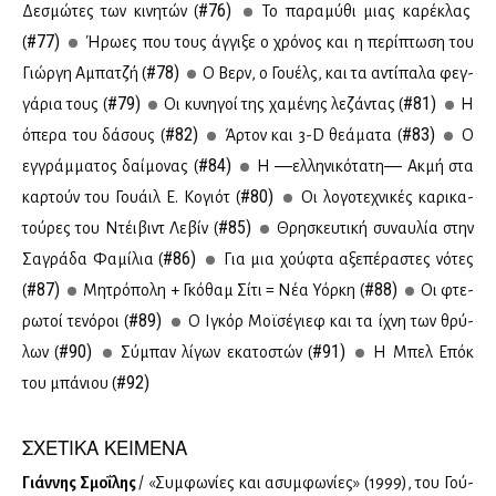
#76)
Δε­σμώ­τες των κι­νη­τών (
Το πα­ρα­μύ­θι μιας κα­ρέ­κλας
#77)
(
Ήρω­ες που τους άγ­γι­ξε ο χρό­νος και η πε­ρί­πτω­ση του
#78)
Γιώρ­γη Αμπα­τζή (
Ο Βερν, ο Γου­έλς, και τα αντί­πα­λα φεγ­
#79)
#81)
γά­ρια τους (
Οι κυ­νη­γοί της χα­μέ­νης λε­ζά­ντας (
Η
#82)
#83)
όπε­ρα του δά­σους (
Άρ­τον και 3-D θε­ά­μα­τα (
Ο
#84)
εγ­γράμ­μα­τος δαί­μο­νας (
Η ―ελ­λη­νι­κό­τα­τη― Ακ­μή στα
#80)
καρ­τούν του Γουάιλ Ε. Κο­γιότ (
Οι λο­γο­τε­χνι­κές κα­ρι­κα­
#85)
τού­ρες του Ντέι­βιντ Λε­βίν (
Θρη­σκευ­τι­κή συ­ναυ­λία στην
#86)
Σα­γρά­δα Φα­μί­λια (
Για μια χού­φτα αξε­πέ­ρα­στες νό­τες
#87)
#88)
(
Μη­τρό­πο­λη + Γκό­θαμ Σί­τι = Νέα Υόρ­κη (
Οι φτε­
#89)
ρω­τοί τε­νό­ροι (
Ο Ιγκόρ Μοϊ­σέ­γιεφ και τα ίχνη των θρύ­
#90)
#91)
λων (
Σύ­μπαν λί­γων εκα­το­στών (
Η Μπελ Επόκ
#92)
του μπά­νιου (
ΣΧΕΤΙΚΑ ΚΕΙΜΕΝΑ
Γιάν­νης Σμο­ΐ­λης
/ «Συμ­φω­νί­ες και ασυμ­φω­νί­ες» (1999), του Γού­