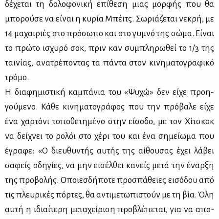
δέ­χε­ται τη δο­λο­φο­νι­κή επί­θε­ση μιας μορ­φής που θα
μπο­ρού­σε να εί­ναι η κυ­ρία Μπέιτς. Σω­ριά­ζε­ται νε­κρή, με
14 μα­χαι­ριές στο πρό­σω­πο και στο γυ­μνό της σώ­μα. Εί­ναι
το πρώ­το ισχυ­ρό σοκ, πριν καν συ­μπλη­ρω­θεί το 1/3 της
ται­νί­ας, ανα­τρέ­πο­ντας τα πά­ντα στον κι­νη­μα­το­γρα­φι­κό
τρό­μο.
Η δια­φη­μι­στι­κή κα­μπά­νια του «Ψυ­χώ» δεν εί­χε προη­
γού­με­νο. Κά­θε κι­νη­μα­το­γρά­φος που την πρό­βα­λε εί­χε
ένα χαρ­τό­νι το­πο­θε­τη­μέ­νο στην εί­σο­δο, με τον Χί­τσκοκ
να δεί­χνει το ρο­λόι στο χέ­ρι του και ένα ση­μεί­ω­μα που
έγρα­φε: «Ο διευ­θυ­ντής αυ­τής της αί­θου­σας έχει λά­βει
σα­φείς οδη­γί­ες, να μην ει­σέλ­θει κα­νείς με­τά την έναρ­ξη
της προ­βο­λής. Οποιεσ­δή­πο­τε προ­σπά­θειες ει­σό­δου από
τις πλευ­ρι­κές πόρ­τες, θα αντι­με­τω­πι­στούν με τη βία. Όλη
αυ­τή η ιδιαί­τε­ρη με­τα­χεί­ρι­ση προ­βλέ­πε­ται, για να απο­