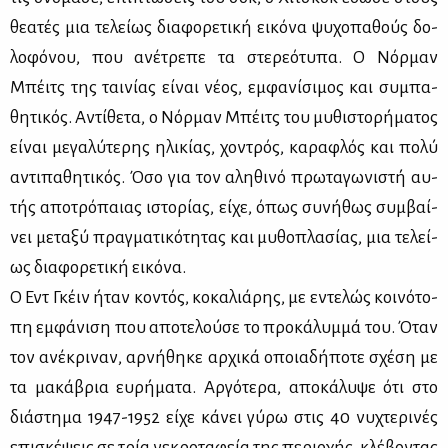
θε­α­τές μια τε­λεί­ως δια­φο­ρε­τι­κή ει­κό­να ψυ­χο­πα­θούς δο­
λο­φό­νου, που ανέ­τρε­πε τα στε­ρε­ό­τυ­πα. Ο Νόρ­μαν
Μπέιτς της ται­νί­ας εί­ναι νέ­ος, εμ­φα­νί­σι­μος και συ­μπα­
θη­τι­κός. Αντί­θε­τα, ο Νόρ­μαν Μπέιτς του μυ­θι­στο­ρή­μα­τος
εί­ναι με­γα­λύ­τε­ρης ηλι­κί­ας, χο­ντρός, κα­ρα­φλός και πο­λύ
αντι­πα­θη­τι­κός. Όσο για τον αλη­θι­νό πρω­τα­γω­νι­στή αυ­
τής απο­τρό­παιας ιστο­ρί­ας, εί­χε, όπως συ­νή­θως συμ­βαί­
νει με­τα­ξύ πραγ­μα­τι­κό­τη­τας και μυ­θο­πλα­σί­ας, μια τε­λεί­
ως δια­φο­ρε­τι­κή ει­κό­να.
Ο Εντ Γκέιν ήταν κο­ντός, κο­κα­λιά­ρης, με εντε­λώς κοι­νό­το­
πη εμ­φά­νι­ση που απο­τε­λού­σε το προ­κά­λυμ­μά του. Όταν
τον ανέ­κρι­ναν, αρ­νή­θη­κε αρ­χι­κά οποια­δή­πο­τε σχέ­ση με
τα μα­κά­βρια ευ­ρή­μα­τα. Αρ­γό­τε­ρα, απο­κά­λυ­ψε ότι στο
διά­στη­μα 1947-1952 εί­χε κά­νει γύ­ρω στις 40 νυ­χτε­ρι­νές
επι­σκέ­ψεις σε τρία νε­κρο­τα­φεία της πε­ριο­χής, κλέ­βο­ντας