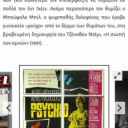
λων (και ει­δι­κό­τε­ρα τον «Λέ­δερ­φεϊς») να θυ­μί­ζουν σε
πολ­λά τον Εντ Γκέιν. Ακό­μα πε­ρισ­σό­τε­ρο τον θυ­μί­ζει ο
Μπού­φα­λο Μπιλ: ο ψυ­χο­πα­θής δο­λο­φό­νος που έρα­βε
γυ­ναι­κεία «ρού­χα» από το δέρ­μα των θυ­μά­των του, στη
βρα­βευ­μέ­νη δη­μιουρ­γία του Τζό­να­θαν Ντέ­μι, «Η σιω­πή
των αμνών» (1991).