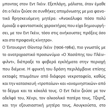
μπο­ντας στον Εντ Γκέιν. Εξε­πλά­γη, μά­λι­στα, όταν έμα­θε
ότι ο Γκέιν ζού­σε σε συν­θή­κες απο­μό­νω­σης με μια φα­να­
τι­κά θρη­σκευό­με­νη μη­τέ­ρα: «Ανα­κά­λυ­ψα πό­σο πο­λύ
έμοια­ζε ο φα­ντα­στι­κός χα­ρα­κτή­ρας που εί­χα δη­μιουρ­γή­
σει, με τον Εντ Γκέιν, τό­σο στις ανή­κου­στες πρά­ξεις όσο
και στο προ­φα­νές κί­νη­τρο».
Ο Έντουαρντ Θί­ο­ντορ Γκέιν (1906-1984), πιο γνω­στός με
το ανα­τρι­χια­στι­κό προ­σω­νύ­μιο «Ο Χα­σά­πης του Πλέιν­
φιλντ», διέ­πρα­ξε τα φο­βε­ρά εγκλή­μα­τα στην πε­ριο­χή
που διέ­με­νε. Η φρι­κτή του δρά­ση πε­ρι­λάμ­βα­νε επί­σης
εκτα­φές πτω­μά­των από διά­φο­ρα νε­κρο­τα­φεία, κα­θώς
και την κα­τα­σκευή «τρο­παί­ων» και «ανα­μνη­στι­κών» από
το δέρ­μα και τα κό­κα­λά τους. Ο Εντ Γκέιν ζού­σε με τον
αδελ­φό του, Χέν­ρι, τον αλ­κο­ο­λι­κό πα­τέ­ρα τους, Τζορτζ,
και την εξου­σια­στι­κή μη­τέ­ρα τους, Αου­γκού­στα, στο