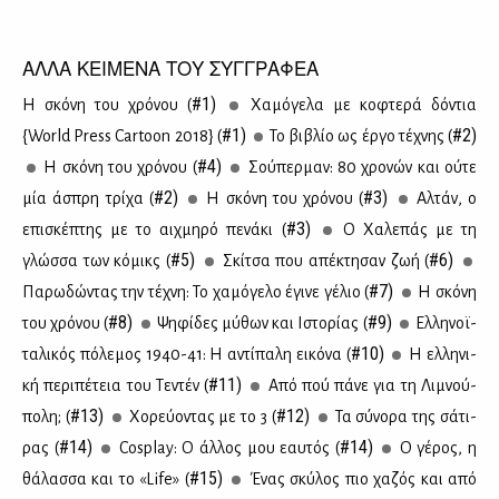
ΑΛΛΑ ΚΕΙΜΕΝΑ ΤΟΥ ΣΥΓΓΡΑΦΕΑ
#1)
Η σκό­νη του χρό­νου (
Χα­μό­γε­λα με κο­φτε­ρά δό­ντια
#1)
#2)
{World Press Cartoon 2018} (
Το βι­βλίο ως έρ­γο τέ­χνης (
#4)
Η σκό­νη του χρό­νου (
Σού­περ­μαν: 80 χρο­νών και ού­τε
#2)
#3)
μία άσπρη τρί­χα (
Η σκό­νη του χρό­νου (
Αλ­τάν, ο
#3)
επι­σκέ­πτης με το αιχ­μη­ρό πε­νά­κι (
Ο Χα­λε­πάς με τη
#5)
#6)
γλώσ­σα των κό­μικς (
Σκί­τσα που απέ­κτη­σαν ζωή (
#7)
Πα­ρω­δώ­ντας την τέ­χνη: Το χα­μό­γε­λο έγι­νε γέ­λιο (
Η σκό­νη
#8)
#9)
του χρό­νου (
Ψη­φί­δες μύ­θων και Ιστο­ρί­ας (
Ελ­λη­νοϊ­
#10)
τα­λι­κός πό­λε­μος 1940-41: Η αντί­πα­λη ει­κό­να (
Η ελ­λη­νι­
#11)
κή πε­ρι­πέ­τεια του Τε­ντέν (
Από πού πά­νε για τη Λι­μνού­
#13)
#12)
πο­λη; (
Χο­ρεύ­ο­ντας με το 3 (
Τα σύ­νο­ρα της σά­τι­
#14)
#14)
ρας (
Cosplay: Ο άλ­λος μου εαυ­τός (
Ο γέ­ρος, η
#15)
θά­λασ­σα και το «Life» (
Ένας σκύ­λος πιο χα­ζός και από