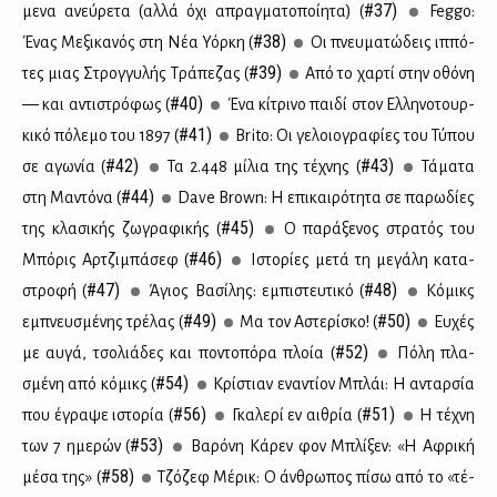
#37)
με­να ανεύ­ρε­τα (αλ­λά όχι απραγ­μα­το­ποί­η­τα) (
Feggo:
#38)
Ένας Με­ξι­κα­νός στη Νέα Υόρ­κη (
Οι πνευ­μα­τώ­δεις ιπ­πό­
#39)
τες μιας Στρογ­γυ­λής Τρά­πε­ζας (
Από το χαρ­τί στην οθό­νη
#40)
— και αντι­στρό­φως (
Ένα κί­τρι­νο παι­δί στον Ελ­λη­νο­τουρ­
#41)
κι­κό πό­λε­μο του 1897 (
Brito: Οι γε­λοιο­γρα­φί­ες του Τύ­που
#42)
#43)
σε αγω­νία (
Τα 2.448 μί­λια της τέ­χνης (
Τά­μα­τα
#44)
στη Μα­ντό­να (
Dave Brown: Η επι­και­ρό­τη­τα σε πα­ρω­δί­ες
#45)
της κλα­σι­κής ζω­γρα­φι­κής (
Ο πα­ρά­ξε­νος στρα­τός του
#46)
Μπό­ρις Αρ­τζι­μπά­σεφ (
Ιστο­ρί­ες με­τά τη με­γά­λη κα­τα­
#47)
#48)
στρο­φή (
Άγιος Βα­σί­λης: εμπι­στευ­τι­κό (
Κό­μικς
#49)
#50)
εμπνευ­σμέ­νης τρέ­λας (
Μα τον Αστε­ρί­σκο! (
Ευ­χές
#52)
με αυ­γά, τσο­λιά­δες και πο­ντο­πό­ρα πλοία (
Πό­λη πλα­
#54)
σμέ­νη από κό­μικς (
Κρί­στιαν ενα­ντί­ον Μπλάι: Η ανταρ­σία
#56)
#51)
που έγρα­ψε ιστο­ρία (
Γκα­λε­ρί εν αι­θρία (
Η τέ­χνη
#53)
των 7 ημε­ρών (
Βα­ρό­νη Κά­ρεν φον Μπλί­ξεν: «Η Αφρι­κή
#58)
μέ­σα της» (
Τζό­ζεφ Μέ­ρικ: Ο άν­θρω­πος πί­σω από το «τέ­