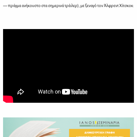
― πράγ­μα ανή­κου­στο στα ση­με­ρι­νά τρέι­λερ), με ξε­να­γό τον Άλ­φρεντ Χί­τσκοκ: