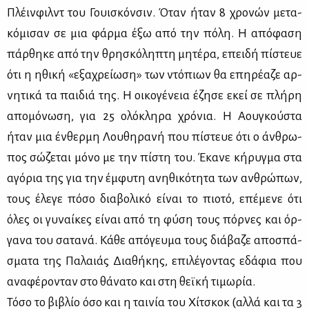
Πλέιν­φιλντ του Γουι­σκόν­σιν. Όταν ήταν 8 χρο­νών με­τα­
κό­μι­σαν σε μια φάρ­μα έξω από την πό­λη. Η από­φα­ση
πάρ­θη­κε από την θρη­σκό­λη­πτη μη­τέ­ρα, επει­δή πί­στευε
ότι η ηθι­κή «εξα­χρεί­ω­ση» των ντό­πιων θα επη­ρέ­α­ζε αρ­
νη­τι­κά τα παι­διά της. Η οι­κο­γέ­νεια έζη­σε εκεί σε πλή­ρη
απο­μό­νω­ση, για 25 ολό­κλη­ρα χρό­νια. Η Αου­γκού­στα
ήταν μια έν­θερ­μη Λου­θη­ρα­νή που πί­στευε ότι ο άν­θρω­
πος σώ­ζε­ται μό­νο με την πί­στη του. Έκα­νε κή­ρυγ­μα στα
αγό­ρια της για την έμ­φυ­τη ανη­θι­κό­τη­τα των αν­θρώ­πων,
τους έλε­γε πό­σο δια­βο­λι­κό εί­ναι το πιο­τό, επέ­με­νε ότι
όλες οι γυ­ναί­κες εί­ναι από τη φύ­ση τους πόρ­νες και όρ­
γα­να του σα­τα­νά. Κά­θε από­γευ­μα τους διά­βα­ζε απο­σπά­
σμα­τα της Πα­λαιάς Δια­θή­κης, επι­λέ­γο­ντας εδά­φια που
ανα­φέ­ρο­νταν στο θά­να­το και στη θεϊ­κή τι­μω­ρία.
Τό­σο το βι­βλίο όσο και η ται­νία του Χί­τσκοκ (αλ­λά και τα 3