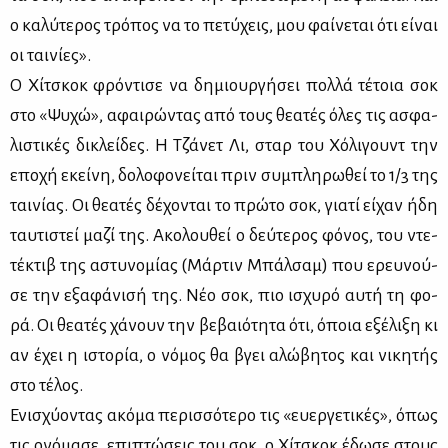
ο κα­λύ­τε­ρος τρό­πος να το πε­τύ­χεις, μου φαί­νε­ται ότι εί­ναι
οι ται­νί­ες».
Ο Χί­τσκοκ φρό­ντι­σε να δη­μιουρ­γή­σει πολ­λά τέ­τοια σοκ
στο «Ψυ­χώ», αφαι­ρώ­ντας από τους θε­α­τές όλες τις ασφα­
λι­στι­κές δι­κλεί­δες. Η Τζά­νετ Λι, σταρ του Χό­λι­γουντ την
επο­χή εκεί­νη, δο­λο­φο­νεί­ται πριν συ­μπλη­ρω­θεί το 1/3 της
ται­νί­ας. Οι θε­α­τές δέ­χο­νται το πρώ­το σοκ, για­τί εί­χαν ήδη
ταυ­τι­στεί μα­ζί της. Ακο­λου­θεί ο δεύ­τε­ρος φό­νος, του ντε­
τέ­κτιβ της αστυ­νο­μί­ας (Μάρ­τιν Μπάλ­σαμ) που ερευ­νού­
σε την εξα­φά­νι­σή της. Νέο σοκ, πιο ισχυ­ρό αυ­τή τη φο­
ρά. Οι θε­α­τές χά­νουν την βε­βαιό­τη­τα ότι, όποια εξέ­λι­ξη κι
αν έχει η ιστο­ρία, ο νό­μος θα βγει αλώ­βη­τος και νι­κη­τής
στο τέ­λος.
Ενι­σχύ­ο­ντας ακό­μα πε­ρισ­σό­τε­ρο τις «ευ­ερ­γε­τι­κές», όπως
τις ονό­μα­σε, επι­πτώ­σεις του σοκ, ο Χί­τσκοκ έδω­σε στους