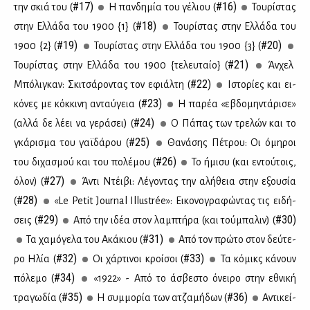
#17)
#16)
την σκιά του (
Η παν­δη­μία του γέ­λιου (
Του­ρί­στας
#18)
στην Ελ­λά­δα του 1900 {1} (
Του­ρί­στας στην Ελ­λά­δα του
#19)
#20)
1900 {2} (
Του­ρί­στας στην Ελ­λά­δα του 1900 {3} (
#21)
Του­ρί­στας στην Ελ­λά­δα του 1900 {τε­λευ­ταίο} (
Άν­χελ
#22)
Μπό­λι­γκαν: Σκι­τσά­ρο­ντας τον εφιάλ­τη (
Ιστο­ρί­ες και ει­
#23)
κό­νες με κόκ­κι­νη ανταύ­γεια (
Η πα­ρέα «εβδο­μη­ντά­ρι­σε»
#24)
(αλ­λά δε λέ­ει να γε­ρά­σει) (
Ο Πά­πας των τρε­λών και το
#25)
γκά­ρι­σμα του γαϊ­δά­ρου (
Θα­νά­σης Πέ­τρου: Οι όμη­ροι
#26)
του δι­χα­σμού και του πο­λέ­μου (
Το ήμι­συ (και εντού­τοις,
#27)
όλον) (
Άντι Ντέι­βι: Λέ­γο­ντας την αλή­θεια στην εξου­σία
#28)
(
«Le Petit Journal Illustrée»: Ει­κο­νο­γρα­φώ­ντας τις ει­δή­
#29)
#30)
σεις (
Από την ιδέα στον λαμ­πτή­ρα (και τού­μπα­λιν) (
#31)
Τα χα­μό­γε­λα του Ακά­κιου (
Από τον πρώ­το στον δεύ­τε­
#32)
#33)
ρο Ηλία (
Οι χάρ­τι­νοι κροί­σοι (
Τα κό­μικς κά­νουν
#34)
πό­λε­μο (
«1922» - Από το άσβε­στο όνει­ρο στην εθνι­κή
#35)
#36)
τρα­γω­δία (
Η συμ­μο­ρία των ατζα­μή­δων (
Αντι­κεί­