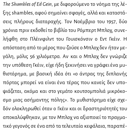
The
Shambles
of
Ed
Gein
, με δι­φο­ρού­με­νο το νό­η­μα της λέ­
ξης shambles, αφού ση­μαί­νει σφα­γές, αλ­λά και κα­τα­στά­
σεις πλή­ρους δια­τα­ρα­χής. Τον Νο­έμ­βριο του 1957, δύο
χρό­νια πριν εκ­δο­θεί το βι­βλίο του Ρό­μπερτ Μπλοχ, συ­νε­
λή­φθη στο Πλέιν­φιλντ του Γουι­σκόν­σιν ο Εντ Γκέιν. Η
από­στα­ση από το μέ­ρος που ζού­σε ο Μπλοχ δεν ήταν με­
γά­λη, μό­λις 56 χι­λιό­με­τρα. Αν και ο Μπλοχ δεν γνώ­ρι­ζε
την υπό­θε­ση Γκέιν, εί­χε ήδη ξε­κι­νή­σει να γρά­φει ένα μυ­
θι­στό­ρη­μα, με βα­σι­κή ιδέα ότι «ο άντρας της δι­πλα­νής
πόρ­τας μπο­ρεί να εί­ναι ένα τέ­ρας που κα­νείς δεν υπο­
ψιά­ζε­ται, ακό­μα και στο γε­μά­το κου­τσο­μπο­λιά μι­κρό­κο­
σμο μιας ασή­μα­ντης πό­λης». Το μυ­θι­στό­ρη­μα εί­χε σχε­
δόν ολο­κλη­ρω­θεί όταν ο Γκέιν και οι δρα­στη­ριό­τη­τές του
απο­κα­λύ­φθη­καν, με τον Μπλοχ να αξιο­ποιεί το πραγ­μα­
τι­κό γε­γο­νός σε ένα από τα τε­λευ­ταία κε­φά­λαια, πα­ρα­πέ­