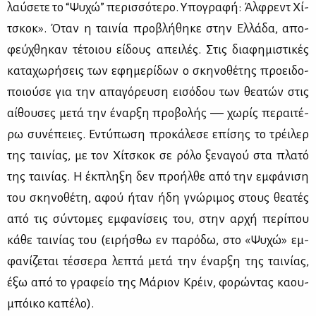
λαύ­σε­τε το “Ψυ­χώ” πε­ρισ­σό­τε­ρο. Υπο­γρα­φή: Άλ­φρεντ Χί­
τσκοκ». Όταν η ται­νία προ­βλή­θη­κε στην Ελ­λά­δα, απο­
φεύ­χθη­καν τέ­τοιου εί­δους απει­λές. Στις δια­φη­μι­στι­κές
κα­τα­χω­ρή­σεις των εφη­με­ρί­δων ο σκη­νο­θέ­της προει­δο­
ποιού­σε για την απα­γό­ρευ­ση ει­σό­δου των θε­α­τών στις
αί­θου­σες με­τά την έναρ­ξη προ­βο­λής ― χω­ρίς πε­ραι­τέ­
ρω συ­νέ­πειες. Εντύ­πω­ση προ­κά­λε­σε επί­σης το τρέι­λερ
της ται­νί­ας, με τον Χί­τσκοκ σε ρό­λο ξε­να­γού στα πλα­τό
της ται­νί­ας. Η έκ­πλη­ξη δεν προ­ήλ­θε από την εμ­φά­νι­ση
του σκη­νο­θέ­τη, αφού ήταν ήδη γνώ­ρι­μος στους θε­α­τές
από τις σύ­ντο­μες εμ­φα­νί­σεις του, στην αρ­χή πε­ρί­που
κά­θε ται­νί­ας του (ει­ρή­σθω εν πα­ρό­δω, στο «Ψυ­χώ» εμ­
φα­νί­ζε­ται τέσ­σε­ρα λε­πτά με­τά την έναρ­ξη της ται­νί­ας,
έξω από το γρα­φείο της Μά­ριον Κρέιν, φο­ρώ­ντας κα­ου­
μπόι­κο κα­πέ­λο).