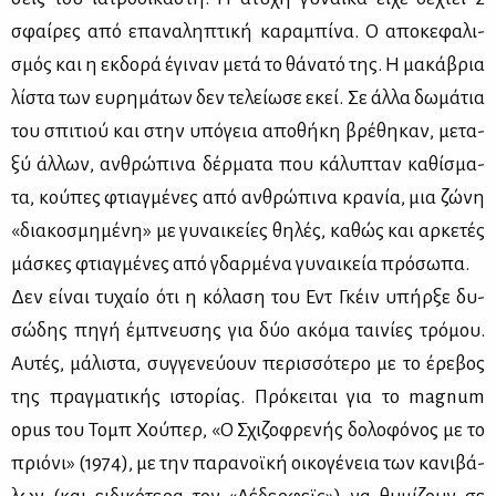
σφαί­ρες από επα­να­λη­πτι­κή κα­ρα­μπί­να. Ο απο­κε­φα­λι­
σμός και η εκ­δο­ρά έγι­ναν με­τά το θά­να­τό της. Η μα­κά­βρια
λί­στα των ευ­ρη­μά­των δεν τε­λεί­ω­σε εκεί. Σε άλ­λα δω­μά­τια
του σπι­τιού και στην υπό­γεια απο­θή­κη βρέ­θη­καν, με­τα­
ξύ άλ­λων, αν­θρώ­πι­να δέρ­μα­τα που κά­λυ­πταν κα­θί­σμα­
τα, κού­πες φτιαγ­μέ­νες από αν­θρώ­πι­να κρα­νία, μια ζώ­νη
«δια­κο­σμη­μέ­νη» με γυ­ναι­κεί­ες θη­λές, κα­θώς και αρ­κε­τές
μά­σκες φτιαγ­μέ­νες από γδαρ­μέ­να γυ­ναι­κεία πρό­σω­πα.
Δεν εί­ναι τυ­χαίο ότι η κό­λα­ση του Εντ Γκέιν υπήρ­ξε δυ­
σώ­δης πη­γή έμπνευ­σης για δύο ακό­μα ται­νί­ες τρό­μου.
Αυ­τές, μά­λι­στα, συγ­γε­νεύ­ουν πε­ρισ­σό­τε­ρο με το έρε­βος
της πραγ­μα­τι­κής ιστο­ρί­ας. Πρό­κει­ται για το magnum
opus του Τομπ Χού­περ, «Ο Σχι­ζο­φρε­νής δο­λο­φό­νος με το
πριό­νι» (1974), με την πα­ρα­νοϊ­κή οι­κο­γέ­νεια των κα­νι­βά­