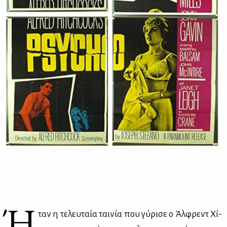
Ή
ταν η τε­λευ­ταία ται­νία που γύ­ρι­σε ο Άλ­φρεντ Χί­