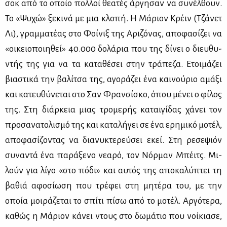
σοκ από το οποίο πολ­λοί θε­α­τές άρ­γη­σαν να συ­νέλ­θουν.
Το «Ψυ­χώ» ξε­κι­νά με μια κλο­πή. Η Μά­ριον Κρέιν (Τζά­νετ
Λι), γραμ­μα­τέ­ας στο Φοί­νιξ της Αρι­ζό­νας, απο­φα­σί­ζει να
«οι­κειο­ποι­η­θεί» 40.000 δο­λά­ρια που της δί­νει ο διευ­θυ­
ντής της για να τα κα­τα­θέ­σει στην τρά­πε­ζα. Ετοι­μά­ζει
βια­στι­κά την βα­λί­τσα της, αγο­ρά­ζει ένα και­νού­ριο αμά­ξι
και κα­τευ­θύ­νε­ται στο Σαν Φραν­σί­σκο, όπου μέ­νει ο φί­λος
της. Στη διάρ­κεια μιας τρο­με­ρής κα­ται­γί­δας χά­νει τον
προ­σα­να­το­λι­σμό της και κα­τα­λή­γει σε ένα ερη­μι­κό μο­τέλ,
απο­φα­σί­ζο­ντας να δια­νυ­κτε­ρεύ­σει εκεί. Στη ρε­σε­ψιόν
συ­να­ντά ένα πα­ρά­ξε­νο νε­α­ρό, τον Νόρ­μαν Μπέιτς. Μι­
λούν για λί­γο «στο πό­δι» και αυ­τός της απο­κα­λύ­πτει τη
βα­θιά αφο­σί­ω­ση που τρέ­φει στη μη­τέ­ρα του, με την
οποία μοι­ρά­ζε­ται το σπί­τι πί­σω από το μο­τέλ. Αρ­γό­τε­ρα,
κα­θώς η Μά­ριον κά­νει ντους στο δω­μά­τιο που νοί­κια­σε,