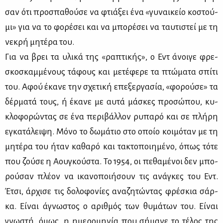
σαν ότι προ­σπα­θού­σε να φτιά­ξει ένα «γυ­ναι­κείο κο­στού­
μι» για να το φο­ρέ­σει και να μπο­ρέ­σει να ταυ­τι­στεί με τη
νε­κρή μη­τέ­ρα του.
Για να βρει τα υλι­κά της «ρα­πτι­κής», ο Εντ άνοι­γε φρε­
σκο­σκαμ­μέ­νους τά­φους και με­τέ­φε­ρε τα πτώ­μα­τα σπί­τι
του. Αφού έκα­νε την σχε­τι­κή επε­ξερ­γα­σία, «φο­ρού­σε» τα
δέρ­μα­τά τους, ή έκα­νε με αυ­τά μά­σκες προ­σώ­που, κυ­
κλο­φο­ρώ­ντας σε ένα πε­ρι­βάλ­λον ρυ­πα­ρό και σε πλή­ρη
εγκα­τά­λει­ψη. Μό­νο το δω­μά­τιο στο οποίο κοι­μό­ταν με τη
μη­τέ­ρα του ήταν κα­θα­ρό και τα­κτο­ποι­η­μέ­νο, όπως τό­τε
που ζού­σε η Αου­γκού­στα. Το 1954, οι πε­θα­μέ­νοι δεν μπο­
ρού­σαν πλέ­ον να ικα­νο­ποι­ή­σουν τις ανά­γκες του Εντ.
Έτσι, άρ­χι­σε τις δο­λο­φο­νί­ες ανα­ζη­τώ­ντας φρέ­σκια σάρ­
κα. Εί­ναι άγνω­στος ο αριθ­μός των θυ­μά­των του. Εί­ναι
γνω­στή, όμως, η ημε­ρο­μη­νία που σή­μα­νε το τέ­λος της