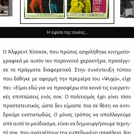
Η αφίσα της ταινίας…
Ο Άλ­φρεντ Χί­τσκοκ, που πρώ­τος ασχο­λή­θη­κε κι­νη­μα­το­
γρα­φι­κά με αυ­τόν τον πα­ρα­νοϊ­κό χα­ρα­κτή­ρα, προ­σέγ­γι­
σε τα πράγ­μα­τα δια­φο­ρε­τι­κά. Στην συ­νέ­ντευ­ξη τύ­που
που δό­θη­κε με αφορ­μή την πρε­μιέ­ρα του «Ψυ­χώ», εί­χε
πει: «Εί­μαι εδώ για να προ­σφέ­ρω στο κοι­νό τις ευ­ερ­γε­τι­
κές επι­πτώ­σεις ενός σοκ. Ο πο­λι­τι­σμός έχει γί­νει τό­σο
προ­στα­τευ­τι­κός, ώστε δεν εί­μα­στε πια σε θέ­ση να αντι­
δρού­με εν­στι­κτω­δώς. Ο μό­νος τρό­πος να απαλ­λα­γού­με
από αυ­τό το μού­δια­σμα, εί­ναι να δη­μιουρ­γή­σου­με τε­χνη­
τά σοκ, που ανα­τρέ­πουν την εμπε­δω­μέ­νη ασφά­λεια. Και