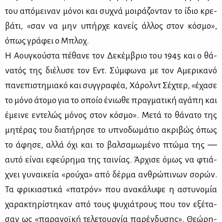
του από­μει­ναν μό­νοι και συ­χνά μοι­ρά­ζο­νταν το ίδιο κρε­
βά­τι, «σαν να μην υπήρ­χε κα­νείς άλ­λος στον κό­σμο»,
όπως γρά­φει ο Μπλοχ.
Η Αου­γκού­στα πέ­θα­νε τον Δε­κέμ­βριο του 1945 και ο θά­
να­τός της διέ­λυ­σε τον Εντ. Σύμ­φω­να με τον Αμε­ρι­κα­νό
πα­νε­πι­στη­μια­κό και συγ­γρα­φέα, Χά­ρολντ Σέ­χτερ, «έχα­σε
το μό­νο άτο­μο για το οποίο ένιω­θε πραγ­μα­τι­κή αγά­πη και
έμει­νε εντε­λώς μό­νος στον κό­σμο». Με­τά το θά­να­το της
μη­τέ­ρας του δια­τή­ρη­σε το υπνο­δω­μά­τιο ακρι­βώς όπως
το άφη­σε, αλ­λά όχι και το βαλ­σα­μω­μέ­νο πτώ­μα της ―
αυ­τό εί­ναι εφεύ­ρη­μα της ται­νί­ας. Άρ­χι­σε όμως να φτιά­
χνει γυ­ναι­κεία «ρού­χα» από δέρ­μα αν­θρώ­πι­νων σο­ρών.
Τα φρι­κια­στι­κά «πα­τρόν» που ανα­κά­λυ­ψε η αστυ­νο­μία
χα­ρα­κτη­ρί­στη­καν από τους ψυ­χιά­τρους που τον εξέ­τα­
σαν ως «πα­ρα­νοϊ­κή τε­λε­τουρ­γία πα­ρέν­δυ­σης». Θε­ώ­ρη­