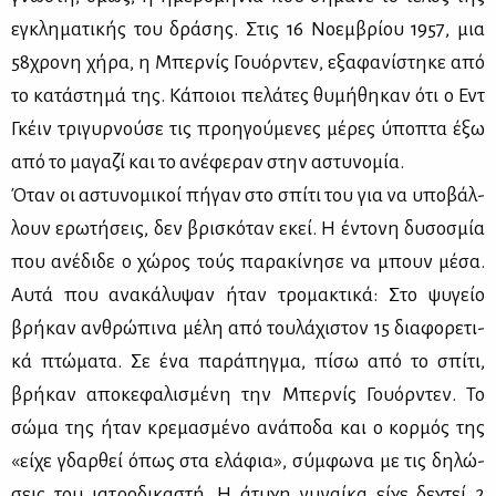
εγκλη­μα­τι­κής του δρά­σης. Στις 16 Νο­εμ­βρί­ου 1957, μια
58χρο­νη χή­ρα, η Μπερ­νίς Γουόρ­ντεν, εξα­φα­νί­στη­κε από
το κα­τά­στη­μά της. Κά­ποιοι πε­λά­τες θυ­μή­θη­καν ότι ο Εντ
Γκέιν τρι­γυρ­νού­σε τις προη­γού­με­νες μέ­ρες ύπο­πτα έξω
από το μα­γα­ζί και το ανέ­φε­ραν στην αστυ­νο­μία.
Όταν οι αστυ­νο­μι­κοί πή­γαν στο σπί­τι του για να υπο­βάλ­
λουν ερω­τή­σεις, δεν βρι­σκό­ταν εκεί. Η έντο­νη δυ­σο­σμία
που ανέ­δι­δε ο χώ­ρος τούς πα­ρα­κί­νη­σε να μπουν μέ­σα.
Αυ­τά που ανα­κά­λυ­ψαν ήταν τρο­μα­κτι­κά: Στο ψυ­γείο
βρή­καν αν­θρώ­πι­να μέ­λη από του­λά­χι­στον 15 δια­φο­ρε­τι­
κά πτώ­μα­τα. Σε ένα πα­ρά­πηγ­μα, πί­σω από το σπί­τι,
βρή­καν απο­κε­φα­λι­σμέ­νη την Μπερ­νίς Γουόρ­ντεν. Το
σώ­μα της ήταν κρε­μα­σμέ­νο ανά­πο­δα και ο κορ­μός της
«εί­χε γδαρ­θεί όπως στα ελά­φια», σύμ­φω­να με τις δη­λώ­
σεις του ια­τρο­δι­κα­στή. Η άτυ­χη γυ­ναί­κα εί­χε δε­χτεί 2