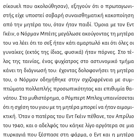
σί­κου­ελ που ακο­λού­θη­σαν), εξη­γούν ότι ο πρω­τα­γω­νι­
στής εί­χε υπο­στεί σο­βα­ρή συ­ναι­σθη­μα­τι­κή κα­κο­ποί­η­ση
από την μη­τέ­ρα του, όταν ήταν παι­δί. Όμοια με τον Εντ
Γκέιν, ο Νόρ­μαν Μπέιτς με­γά­λω­σε ακού­γο­ντας τη μη­τέ­ρα
του να λέ­ει ότι το σεξ ήταν κά­τι αμαρ­τω­λό και ότι όλες οι
γυ­ναί­κες (εκτός της ίδιας, φυ­σι­κά) ήταν πόρ­νες. Στο τέ­
λος της ται­νί­ας, ένας ψυ­χί­α­τρος στο αστυ­νο­μι­κό τμή­μα
κά­νει τη διά­γνω­σή του: έχο­ντας δο­λο­φο­νή­σει τη μη­τέ­ρα
του, ο Νόρ­μαν οδη­γή­θη­κε στην σχι­ζο­φρέ­νεια με συμ­
πτώ­μα­τα πολ­λα­πλής προ­σω­πι­κό­τη­τας και επι­θυ­μία θα­
νά­του. Στο μυ­θι­στό­ρη­μα, ο Ρό­μπερτ Μπλοχ υπαι­νίσ­σε­ται
ότι η σχέ­ση του γιου με τη μη­τέ­ρα μπο­ρεί να ήταν αι­μο­μι­
κτι­κή. Όταν ο πα­τέ­ρας του Εντ Γκέιν πέ­θα­νε, τον Απρί­λιο
του 1940, και ο αδελ­φός του κά­η­κε λί­γο αρ­γό­τε­ρα σε μια
πυρ­κα­γιά που ξέ­σπα­σε στη φάρ­μα, ο Εντ και η μη­τέ­ρα