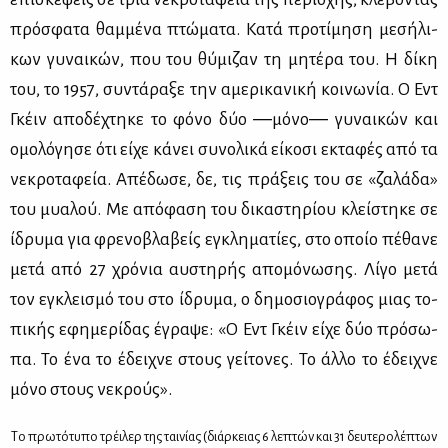
πρό­σφα­τα θαμ­μέ­να πτώ­μα­τα. Κα­τά προ­τί­μη­ση με­σή­λι­
κων γυ­ναι­κών, που του θύ­μι­ζαν τη μη­τέ­ρα του. Η δί­κη
του, το 1957, συ­ντά­ρα­ξε την αμε­ρι­κα­νι­κή κοι­νω­νία. Ο Εντ
Γκέιν απο­δέ­χτη­κε το φό­νο δύο ―μό­νο― γυ­ναι­κών και
ομο­λό­γη­σε ότι εί­χε κά­νει συ­νο­λι­κά εί­κο­σι εκτα­φές από τα
νε­κρο­τα­φεία. Απέ­δω­σε, δε, τις πρά­ξεις του σε «ζα­λά­δα»
του μυα­λού. Με από­φα­ση του δι­κα­στη­ρί­ου κλεί­στη­κε σε
ίδρυ­μα για φρε­νο­βλα­βείς εγκλη­μα­τί­ες, στο οποίο πέ­θα­νε
με­τά από 27 χρό­νια αυ­στη­ρής απο­μό­νω­σης. Λί­γο με­τά
τον εγκλει­σμό του στο ίδρυ­μα, ο δη­μο­σιο­γρά­φος μιας το­
πι­κής εφη­με­ρί­δας έγρα­ψε: «Ο Εντ Γκέιν εί­χε δύο πρό­σω­
πα. Το ένα το έδει­χνε στους γεί­το­νες. Το άλ­λο το έδει­χνε
μό­νο στους νε­κρούς».
Tο πρω­τό­τυ­πο τρέι­λερ της ται­νί­ας (διάρ­κειας 6 λε­πτών και 31 δευ­τε­ρο­λέ­πτων