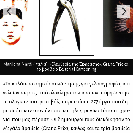
Marilena Nardi (Ιταλία): «Ελευθερία της Έκφρασης», Grand Prix και
1ο βραβείο Editorial Cartooning
«Το κα­λύ­τε­ρο ση­μείο συ­νά­ντη­σης για γε­λοιο­γρα­φί­ες και
γε­λοιο­γρά­φους από ολό­κλη­ρο τον κό­σμο», σύμ­φω­να με
το σλό­γκαν του φε­στι­βάλ, πα­ρου­σί­α­σε 277 έρ­γα που δη­
μο­σιεύ­τη­καν στον έντυ­πο και ηλε­κτρο­νι­κό Τύ­πο τη χρο­
νιά που μας πέ­ρα­σε. Οι δη­μιουρ­γοί τους διεκ­δί­κη­σαν το
Με­γά­λο Βρα­βείο (Grand Prix), κα­θώς και τα τρία βρα­βεία