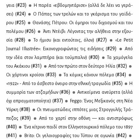
#23)
γεια (
Η πα­ρέα «εβδο­μη­ντά­ρι­σε» (αλ­λά δε λέ­ει να γε­ρά­
#24)
σει) (
Ο Πά­πας των τρε­λών και το γκά­ρι­σμα του γαϊ­δά­
#25)
ρου (
Θα­νά­σης Πέ­τρου: Οι όμη­ροι του δι­χα­σμού και του
#26)
πο­λέ­μου (
Άντι Ντέι­βι: Λέ­γο­ντας την αλή­θεια στην εξου­
#28)
#27)
σία (
Το ήμι­συ (και εντού­τοις, όλον) (
«Le Petit
#29)
Journal Illustrée»: Ει­κο­νο­γρα­φώ­ντας τις ει­δή­σεις (
Από
#30)
την ιδέα στον λαμ­πτή­ρα (και τού­μπα­λιν) (
Τα χα­μό­γε­λα
#31)
#32)
του Ακά­κιου (
Από τον πρώ­το στον δεύ­τε­ρο Ηλία (
#33)
#34)
Οι χάρ­τι­νοι κροί­σοι (
Τα κό­μικς κά­νουν πό­λε­μο (
#35)
«1922» - Από το άσβε­στο όνει­ρο στην εθνι­κή τρα­γω­δία (
Η
#36)
συμ­μο­ρία των ατζα­μή­δων (
Αντι­κεί­με­να ανεύ­ρε­τα (αλ­λά
#37)
όχι απραγ­μα­το­ποί­η­τα) (
Feggo: Ένας Με­ξι­κα­νός στη Νέα
#38)
Υόρ­κη (
Οι πνευ­μα­τώ­δεις ιπ­πό­τες μιας Στρογ­γυ­λής Τρά­
#39)
πε­ζας (
Από το χαρ­τί στην οθό­νη — και αντι­στρό­φως
#40)
(
Ένα κί­τρι­νο παι­δί στον Ελ­λη­νο­τουρ­κι­κό πό­λε­μο του 1897
#41)
#42)
(
Brito: Οι γε­λοιο­γρα­φί­ες του Τύ­που σε αγω­νία (