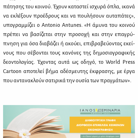
πά­τη­σης του κοι­νού. Έχουν κα­τα­στεί ισχυ­ρά όπλα, ικα­νά
να εκλέ­ξουν προ­έ­δρους και να που­λή­σουν αυ­τα­πά­τες»,
υπο­γραμ­μί­ζει ο Antonio Antunes. «Η άμυ­να του κοι­νού
πρέ­πει να βα­σί­ζε­ται στην προ­σο­χή και στην επα­γρύ­
πνη­ση για όσα δια­βά­ζει ή ακού­ει, επι­βρα­βεύ­ο­ντας εκεί­
νους που σέ­βο­νται τους κα­νό­νες της δη­μο­σιο­γρα­φι­κής
δε­ο­ντο­λο­γί­ας. Έχο­ντας αυ­τά ως οδη­γό, το World Press
Cartoon απο­τε­λεί βή­μα αδέ­σμευ­της έκ­φρα­σης, με έρ­γα
που αντα­να­κλούν σα­τι­ρι­κά την ου­σία των πραγ­μά­των».