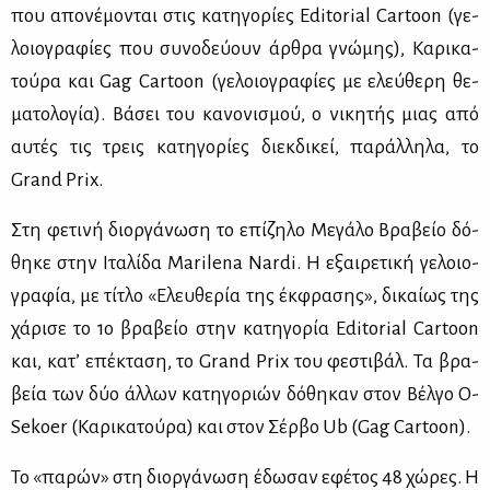
που απο­νέ­μο­νται στις κα­τη­γο­ρί­ες Editorial Cartoon (γε­
λοιο­γρα­φί­ες που συ­νο­δεύ­ουν άρ­θρα γνώ­μης), Κα­ρι­κα­
τού­ρα και Gag Cartoon (γε­λοιο­γρα­φί­ες με ελεύ­θε­ρη θε­
μα­το­λο­γία). Βά­σει του κα­νο­νι­σμού, ο νι­κη­τής μιας από
αυ­τές τις τρεις κα­τη­γο­ρί­ες διεκ­δι­κεί, πα­ράλ­λη­λα, το
Grand Prix.
Στη φε­τι­νή διορ­γά­νω­ση το επί­ζη­λο Με­γά­λο Βρα­βείο δό­
θη­κε στην Ιτα­λί­δα Marilena Nardi. Η εξαι­ρε­τι­κή γε­λοιο­
γρα­φία, με τί­τλο «Ελευ­θε­ρία της έκ­φρα­σης», δι­καί­ως της
χά­ρι­σε το 1ο βρα­βείο στην κα­τη­γο­ρία Editorial Cartoon
και, κα­τ’ επέ­κτα­ση, το Grand Prix του φε­στι­βάλ. Τα βρα­
βεία των δύο άλ­λων κα­τη­γο­ριών δό­θη­καν στον Βέλ­γο O-
Sekoer (Κα­ρι­κα­τού­ρα) και στον Σέρ­βο Ub (Gag Cartoon).
Το «πα­ρών» στη διορ­γά­νω­ση έδω­σαν εφέ­τος 48 χώ­ρες. Η