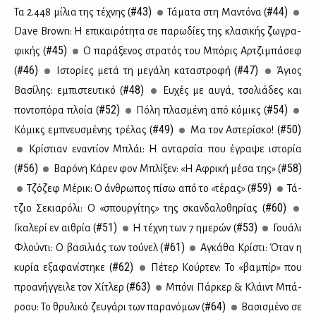
#43)
#44)
Τα 2.448 μί­λια της τέ­χνης (
Τά­μα­τα στη Μα­ντό­να (
Dave Brown: Η επι­και­ρό­τη­τα σε πα­ρω­δί­ες της κλα­σι­κής ζω­γρα­
#45)
φι­κής (
Ο πα­ρά­ξε­νος στρα­τός του Μπό­ρις Αρ­τζι­μπά­σεφ
#46)
#47)
(
Ιστο­ρί­ες με­τά τη με­γά­λη κα­τα­στρο­φή (
Άγιος
#48)
Βα­σί­λης: εμπι­στευ­τι­κό (
Ευ­χές με αυ­γά, τσο­λιά­δες και
#52)
#54)
πο­ντο­πό­ρα πλοία (
Πό­λη πλα­σμέ­νη από κό­μικς (
#49)
#50)
Κό­μικς εμπνευ­σμέ­νης τρέ­λας (
Μα τον Αστε­ρί­σκο! (
Κρί­στιαν ενα­ντί­ον Μπλάι: Η ανταρ­σία που έγρα­ψε ιστο­ρία
#56)
#58)
(
Βα­ρό­νη Κά­ρεν φον Μπλί­ξεν: «Η Αφρι­κή μέ­σα της» (
#59)
Τζό­ζεφ Μέ­ρικ: Ο άν­θρω­πος πί­σω από το «τέ­ρας» (
Τά­
#60)
τζιο Σε­κια­ρό­λι: Ο «σπουρ­γί­της» της σκαν­δα­λο­θη­ρί­ας (
#51)
#53)
Γκα­λε­ρί εν αι­θρία (
Η τέ­χνη των 7 ημε­ρών (
Γουά­λι
#61)
Φλού­ντι: Ο βα­σι­λιάς των τού­νελ (
Αγκά­θα Κρί­στι: Όταν η
#62)
κυ­ρία εξα­φα­νί­στη­κε (
Πέ­τερ Κούρ­τεν: Το «βα­μπίρ» που
#63)
προ­α­νήγ­γει­λε τον Χί­τλερ (
Μπό­νι Πάρ­κερ & Κλάιντ Μπά­
#64)
ρο­ου: Το θρυ­λι­κό ζευ­γά­ρι των πα­ρα­νό­μων (
Βα­σι­σμέ­νο σε