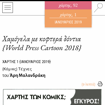
χάρτης
, 92
ηλεκτρονικό περιοδικό
χάρτης
, 1
ΑΥΓΟΥΣΤΟΣ 2026
ΙΑΝΟΥΑΡΙΟΣ 2019
Χαμόγελα με κοφτερά δόντια
{World Press Cartoon 2018}
ΧΑΡΤΗΣ
1
{ΙΑΝΟΥΑΡΙΟΣ 2019}
{
Κόμικς
} Τέχνες
του
Άρη Μαλανδράκη
{9 λεπτά}