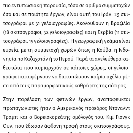
πιο εντυ­πω­σια­κή πα­ρου­σία, τό­σο σε αριθ­μό συμ­με­το­χών
όσο και σε ποιό­τη­τα έρ­γων, εί­ναι αυ­τή του Ιράν: 25 σκι­
τσο­γρά­φοι με 31 γε­λοιο­γρα­φί­ες. Ακο­λου­θούν η Βρα­ζι­λία
(18 σκι­τσο­γρά­φοι, 32 γε­λοιο­γρα­φί­ες) και η Σερ­βία (11 σκι­
τσο­γρά­φοι, 15 γε­λοιο­γρα­φί­ες). Η γε­ω­γρα­φι­κή γκά­μα εί­ναι
ευ­ρεία, με τη συμ­με­το­χή χω­ρών όπως η Κού­βα, η Ιν­δο­
νη­σία, το Κα­ζαχ­στάν ή το Πε­ρού. Πα­ρά τα ανε­λεύ­θε­ρα κα­
θε­στώ­τα που κυ­ριαρ­χούν σε κά­ποιες χώ­ρες, οι γε­λοιο­
γρά­φοι κα­τα­φέρ­νουν να δια­τυ­πώ­σουν καί­ρια σχό­λια μέ­
σα από τους πα­ρα­μορ­φω­τι­κούς κα­θρέ­φτες της σά­τι­ρας.
Στην πα­ρέ­λα­ση των φε­τι­νών έρ­γων, ανα­πό­φευ­κτοι
πρω­τα­γω­νι­στές ήταν ο Αμε­ρι­κα­νός πρό­ε­δρος Ντό­ναλντ
Τραμπ και ο Βο­ρειο­κο­ρε­ά­της ομό­λο­γός του, Κιμ Γιονγκ
Ουν, που έδω­σαν άφθο­νη τρο­φή στους σκι­τσο­γρά­φους.