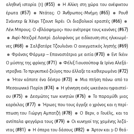
#55)
αλη­θι­νή ιστο­ρία {1} (
Η Αλί­κη στη χώ­ρα του ανέ­φι­κτου
#57)
#65)
έρω­τα (
Ντά­τας: Ο Άν­θρω­πος-Μνή­μη (
Ρουθ
#66)
Σνάι­ντερ & Χέν­ρι Τζουντ Γκρέι: Οι δια­βο­λι­κοί ερα­στές (
#67)
Λέ­νι Μπρους: Ο «βλά­σφη­μος» που ανέ­τρε­ψε τους κα­νό­νες (
Αν­ρί-Ντε­ζι­ρέ Λα­ντρί: Δο­λο­φό­νος με ει­δί­κευ­ση στις ηλι­κιω­μέ­
#68)
#69)
νες (
Σαλ­βα­τό­ρε Τζου­λιά­νο: Ο αι­νιγ­μα­τι­κός λη­στής (
#70)
Φράν­σις Φάρ­μερ – Επα­να­στά­τρια με αι­τία (
Εντ Γκέιν:
#71)
Ο μύ­στης της φρί­κης (
Φέ­λιξ Γιου­σού­ποφ & Ιρί­να Αλε­ξά­
#72)
ντροβ­να: Το πρι­γκι­πι­κό ζεύ­γος που άλ­λα­ξε τα κα­θιε­ρω­μέ­να (
#73)
Ήταν κά­πο­τε ένα δέ­ντρο (
Μια πτή­ση πά­νω από το
#74)
Με­σαιω­νι­κό Πα­ρί­σι (
Η γέν­νη­ση ενός ωκε­ά­νιου ηφαι­στεί­
#75)
#76)
ου (
Δε­σμώ­τες των κι­νη­τών (
Το πα­ρα­μύ­θι μιας
#77)
κα­ρέ­κλας (
Ήρω­ες που τους άγ­γι­ξε ο χρό­νος και η πε­ρί­
#78)
πτω­ση του Γιώρ­γη Αμπα­τζή (
Ο Βερν, ο Γου­έλς, και τα
#79)
αντί­πα­λα φεγ­γά­ρια τους (
Οι κυ­νη­γοί της χα­μέ­νης λε­ζά­
#81)
#82)
ντας (
Η όπε­ρα του δά­σους (
Άρ­τον και 3-D θε­ά­