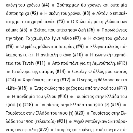
#4)
σκό­νη του χρό­νου (
Σού­περ­μαν: 80 χρο­νών και ού­τε μία
#2)
#3)
άσπρη τρί­χα (
Η σκό­νη του χρό­νου (
Αλ­τάν, ο επι­σκέ­
#3)
πτης με το αιχ­μη­ρό πε­νά­κι (
Ο Χα­λε­πάς με τη γλώσ­σα των
#5)
#6)
κό­μικς (
Σκί­τσα που απέ­κτη­σαν ζωή (
Πα­ρω­δώ­ντας
#7)
την τέ­χνη: Το χα­μό­γε­λο έγι­νε γέ­λιο (
Η σκό­νη του χρό­νου
#8)
#9)
(
Ψη­φί­δες μύ­θων και Ιστο­ρί­ας (
Ελ­λη­νοϊ­τα­λι­κός πό­
#10)
λε­μος 1940-41: Η αντί­πα­λη ει­κό­να (
Η ελ­λη­νι­κή πε­ρι­πέ­
#11)
#13)
τεια του Τε­ντέν (
Από πού πά­νε για τη Λι­μνού­πο­λη; (
#14)
Τα σύ­νο­ρα της σά­τι­ρας (
Cosplay: Ο άλ­λος μου εαυ­τός
#14)
#12)
(
Χο­ρεύ­ο­ντας με το 3 (
Ο γέ­ρος, η θά­λασ­σα και το
#15)
#17)
«Life» (
Ένας σκύ­λος πιο χα­ζός και από την σκιά του (
#16)
Η παν­δη­μία του γέ­λιου (
Του­ρί­στας στην Ελ­λά­δα του
#18)
#19)
1900 {1} (
Του­ρί­στας στην Ελ­λά­δα του 1900 {2} (
#20)
Του­ρί­στας στην Ελ­λά­δα του 1900 {3} (
Του­ρί­στας στην Ελ­
#21)
λά­δα του 1900 {τε­λευ­ταίο} (
Άν­χελ Μπό­λι­γκαν: Σκι­τσά­ρο­
#22)
ντας τον εφιάλ­τη (
Ιστο­ρί­ες και ει­κό­νες με κόκ­κι­νη ανταύ­