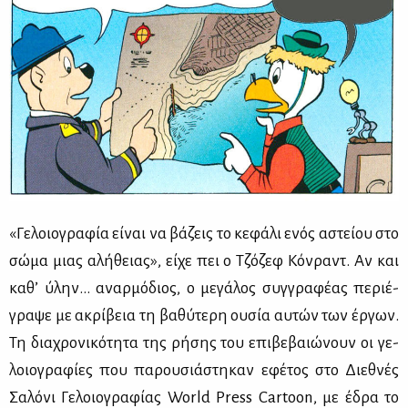
«Γε­λοιο­γρα­φία εί­ναι να βά­ζεις το κε­φά­λι ενός αστεί­ου στο
σώ­μα μιας αλή­θειας», εί­χε πει ο Τζό­ζεφ Κόν­ραντ. Αν και
κα­θ’ ύλην… αναρ­μό­διος, ο με­γά­λος συγ­γρα­φέ­ας πε­ριέ­
γρα­ψε με ακρί­βεια τη βα­θύ­τε­ρη ου­σία αυ­τών των έρ­γων.
Τη δια­χρο­νι­κό­τη­τα της ρή­σης του επι­βε­βαιώ­νουν οι γε­
λοιο­γρα­φί­ες που πα­ρου­σιά­στη­καν εφέ­τος στο Διε­θνές
Σα­λό­νι Γε­λοιο­γρα­φί­ας World Press Cartoon, με έδρα το