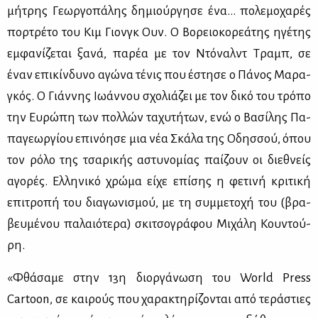
μή­τρης Γε­ωρ­γο­πά­λης δη­μιούρ­γη­σε ένα… πο­λε­μο­χα­ρές
πορ­τρέ­το του Κιμ Γιονγκ Ουν. Ο Βο­ρειο­κο­ρε­ά­της ηγέ­της
εμ­φα­νί­ζε­ται ξα­νά, πα­ρέα με τον Ντό­ναλντ Τραμπ, σε
έναν επι­κίν­δυ­νο αγώ­να τέ­νις που έστη­σε ο Πά­νος Μα­ρα­
γκός. Ο Γιάν­νης Ιω­άν­νου σχο­λιά­ζει με τον δι­κό του τρό­πο
την Ευ­ρώ­πη των πολ­λών τα­χυ­τή­των, ενώ ο Βα­σί­λης Πα­
πα­γε­ωρ­γί­ου επι­νό­η­σε μια νέα Σκά­λα της Οδησ­σού, όπου
τον ρό­λο της τσα­ρι­κής αστυ­νο­μί­ας παί­ζουν οι διε­θνείς
αγο­ρές. Ελ­λη­νι­κό χρώ­μα εί­χε επί­σης η φε­τι­νή κρι­τι­κή
επι­τρο­πή του δια­γω­νι­σμού, με τη συμ­με­το­χή του (βρα­
βευ­μέ­νου πα­λαιό­τε­ρα) σκι­τσο­γρά­φου Μι­χά­λη Κου­ντού­
ρη.
«Φθά­σα­με στην 13η διορ­γά­νω­ση του World Press
Cartoon, σε και­ρούς που χα­ρα­κτη­ρί­ζο­νται από τε­ρά­στιες