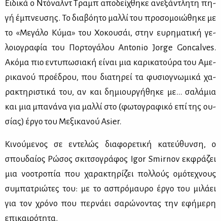
Ει­δι­κά ο Ντό­ναλντ Τραμπ απο­δεί­χθη­κε ανε­ξά­ντλη­τη πη­
γή έμπνευ­σης. Το δια­βό­η­το μαλ­λί του προ­σο­μοιώ­θη­κε με
το «Με­γά­λο Κύ­μα» του Χο­κου­σάι, στην ευ­ρη­μα­τι­κή γε­
λοιο­γρα­φία του Πορ­το­γά­λου Antonio Jorge Goncalves.
Ακό­μα πιο εντυ­πω­σια­κή εί­ναι μια κα­ρι­κα­τού­ρα του Αμε­
ρι­κα­νού προ­έ­δρου, που δια­τη­ρεί τα φυ­σιο­γνω­μι­κά χα­
ρα­κτη­ρι­στι­κά του, αν και δη­μιουρ­γή­θη­κε με… σα­λά­μια
και μια μπα­νά­να για μαλ­λί στο (φω­το­γρα­φι­κό επί της ου­
σί­ας) έρ­γο του Με­ξι­κα­νού Asier.
Κι­νού­με­νος σε εντε­λώς δια­φο­ρε­τι­κή κα­τεύ­θυν­ση, ο
σπου­δαί­ος Ρώ­σος σκι­τσο­γρά­φος Igor Smirnov εκ­φρά­ζει
μια νο­ο­τρο­πία που χα­ρα­κτη­ρί­ζει πολ­λούς ομό­τε­χνους
συ­μπα­τριώ­τες του: με το ασπρό­μαυ­ρο έρ­γο του μι­λά­ει
για τον χρό­νο που περ­νά­ει σα­ρώ­νο­ντας την εφή­με­ρη
επι­και­ρό­τη­τα.