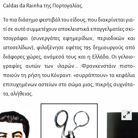
Caldas da Rainha της Πορ­το­γα­λί­ας.
Το πιο διά­ση­μο φε­στι­βάλ του εί­δους, που δια­κρί­νε­ται για­
τί σε αυ­τό συμ­με­τέ­χουν απο­κλει­στι­κά επαγ­γελ­μα­τί­ες σκι­
τσο­γρά­φοι (συ­νερ­γά­τες εφη­με­ρί­δων, πε­ριο­δι­κών και
ιστο­σε­λί­δων), φι­λο­ξέ­νη­σε εφέ­τος 195 δη­μιουρ­γούς από
διά­φο­ρες χώ­ρες, ανά­με­σά τους και η Ελ­λά­δα. Οι γε­λοιο­
γρα­φί­ες αυ­τών των ιλα­ρών… Φραν­κεν­στάιν πι­στο­
ποιούν τη ρή­ση του Κόν­ραντ: «συρ­ρά­πτουν» τα κε­φά­λια
επι­τυ­χη­μέ­νων αστεί­ων στο σώ­μα μιας, πι­κρής συ­χνό­τα­
τα, αλή­θειας.