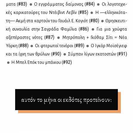
#83)
#84)
μα­τα (
Ο εγ­γράμ­μα­τος δαί­μο­νας (
Οι λο­γο­τε­χνι­
#85)
κές κα­ρι­κα­τού­ρες του Ντέι­βιντ Λε­βίν (
Η ―ελ­λη­νι­κό­τα­
#80)
τη― Ακ­μή στα καρ­τούν του Γουάιλ Ε. Κο­γιότ (
Θρη­σκευ­τι­
#86)
κή συ­ναυ­λία στην Σα­γρά­δα Φα­μί­λια (
Για μια χού­φτα
#87)
αξε­πέ­ρα­στες νό­τες (
Μη­τρό­πο­λη + Γκό­θαμ Σί­τι = Νέα
#88)
#89)
Υόρ­κη (
Οι φτε­ρω­τοί τε­νό­ροι (
Ο Ιγκόρ Μοϊ­σέ­γιεφ
#90)
#91)
και τα ίχνη των θρύ­λων (
Σύ­μπαν λί­γων εκα­το­στών (
#92)
Η Μπελ Επόκ του μπά­νιου (
αυτόν το μήνα οι εκδότες προτείνουν: