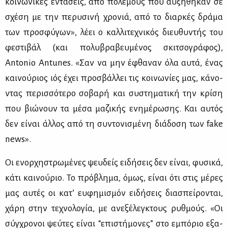
κοι­νω­νι­κές εντά­σεις, από πο­λέ­μους που αυ­ξή­θη­καν σε
σχέ­ση με την πε­ρυ­σι­νή χρο­νιά, από το διαρ­κές δρά­μα
των προ­σφύ­γων», λέ­ει ο καλ­λι­τε­χνι­κός διευ­θυ­ντής του
φε­στι­βάλ (και πο­λυ­βρα­βευ­μέ­νος σκι­τσο­γρά­φος),
Antonio Antunes. «Σαν να μην έφθα­ναν όλα αυ­τά, ένας
και­νού­ριος ιός έχει προ­σβάλ­λει τις κοι­νω­νί­ες μας, κά­νο­
ντας πε­ρισ­σό­τε­ρο σο­βα­ρή και συ­στη­μα­τι­κή την κρί­ση
που βιώ­νουν τα μέ­σα μα­ζι­κής ενη­μέ­ρω­σης. Και αυ­τός
δεν εί­ναι άλ­λος από τη συ­ντο­νι­σμέ­νη διά­δο­ση των fake
news».
Οι ενορ­χη­στρω­μέ­νες ψευ­δείς ει­δή­σεις δεν εί­ναι, φυ­σι­κά,
κά­τι και­νού­ριο. Το πρό­βλη­μα, όμως, εί­ναι ότι στις μέ­ρες
μας αυ­τές οι κα­τ’ ευ­φη­μι­σμόν ει­δή­σεις δια­σπεί­ρο­νται,
χά­ρη στην τε­χνο­λο­γία, με ανε­ξέ­λεγ­κτους ρυθ­μούς. «Οι
σύγ­χρο­νοι ψεύ­τες εί­ναι “επι­στή­μο­νες” στο εμπό­ριο εξα­