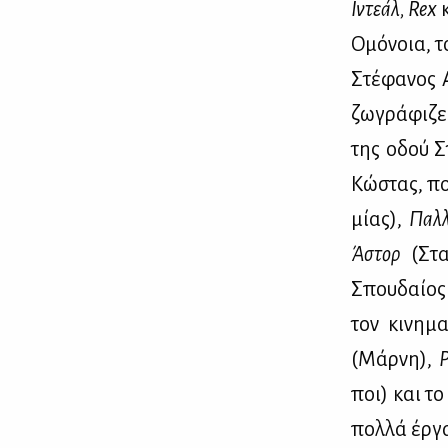
Ιντε­άλ, R
ex
Ομό­νοια, 
Στέ­φα­νος 
ζω­γρά­φι­ζε
της οδού Στ
Κώ­στας, πο
μί­ας),
Παλ­
Άστορ
(Στα­
Σπου­δαί­ος 
τον κι­νη­μ
(Μάρ­νη),
Ρ
ποι) και τ
πολ­λά έρ­γ