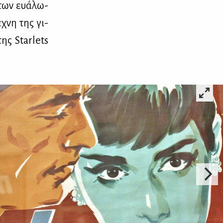
 των ευά­λω­
έ­χνη της γι­
της Starlets