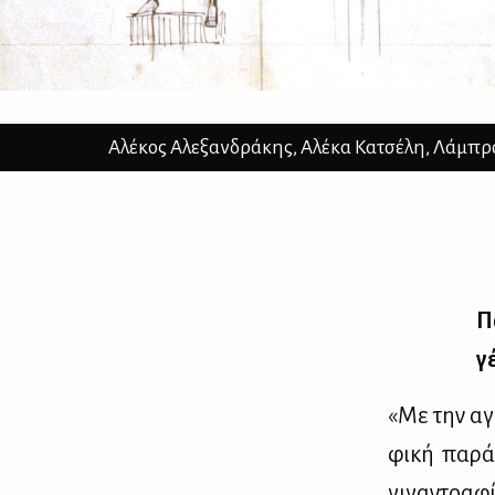
Αλέκος Αλεξανδράκης, Αλέκα Κατσέλη, Λάμπρος 
Π
γ
«Με την αγά
φι­κή πα­ρά
γι­γα­ντο­α­