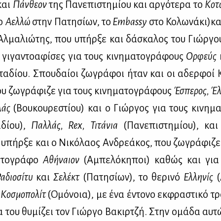
και
Πάν­θε­ον
της Πα­νε­πι­στη­μί­ου και αρ­γό­τε­ρα το
Κο­τ
το
Αελ­λώ
στην Πα­τη­σί­ων, το
E
mbassy
στο Κο­λω­νά­κι)κα
Αλ­μα­λιώ­της, που υπήρ­ξε και δά­σκα­λος του Γιώρ­γου
 γι­γα­ντο­α­φί­σες για τους κι­νη­μα­το­γρά­φους
Ορ­φεύς
α­δί­ου. Σπου­δαί­οι ζω­γρά­φοι ήταν και οι αδερ­φοί Κ
υ ζω­γρά­φι­ζε για τους κι­νη­μα­το­γρά­φους
Έσπε­ρος, Έλ
λάς
(Βου­κου­ρε­στί­ου) και ο Γιώρ­γος για τους κι­νη­μα
δί­ου),
Παλ­λάς, R
ex
, Τι­τά­νια
(Πα­νε­πι­στη­μί­ου), κα
υπήρ­ξε και ο Νι­κό­λα­ος Αν­δρε­ά­κος, που ζω­γρά­φι­ζε
α­το­γρά­φο
Αθή­ναιον
(Αμπε­λό­κη­ποι) κα­θώς και γι
α­διο­σί­τυ
και
Σε­λέκτ
(Πα­τη­σί­ων), το θε­ρι­νό
Ελ­λη­νίς
(
ο
Κο­σμο­πο­λίτ
(Ομό­νοια), με ένα έντο­νο εκ­φρα­στι­κό τ
α του θυ­μί­ζει τον Γιώρ­γο Βα­κιρ­τζή. Στην ομά­δα αυ­