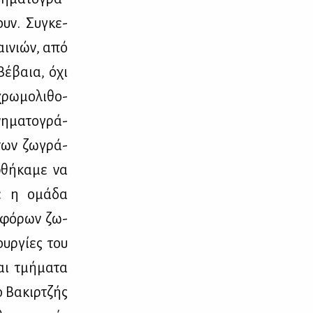
ουν. Συ­γκε­
ται­νιών, από
Βέ­βαια, όχι
ρω­μο­λι­θο­
η­μα­το­γρά­
 των ζω­γρά­
φθή­κα­με να
­κε η ομά­δα
α­φό­ρων ζω­
υρ­γί­ες του
αι τμή­μα­τα
ο Βα­κιρ­τζής