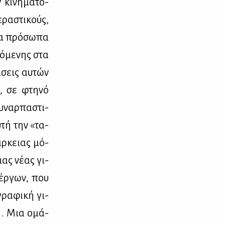
κι­νη­μα­το­
ρα­στι­κούς,
τα πρό­σω­πα
λό­με­νης στα
ά­σεις αυ­τών
α, σε φτη­νό
υ­ναρ­πα­στι­
­τή την «τα­
άρ­κειας μό­
ιας νέ­ας γι­
 έρ­γων, που
γρα­φι­κή γι­
on. Μια ομά­