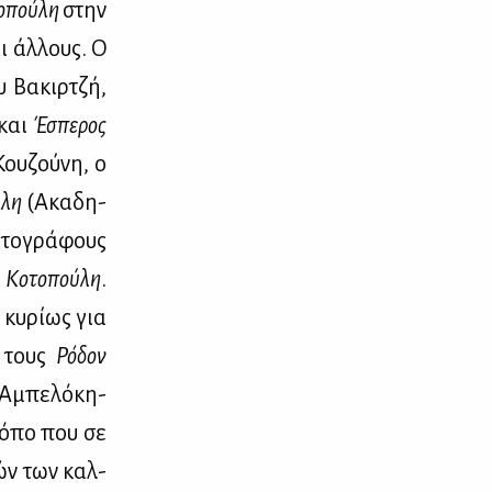
ο­πού­λη
στην
ι άλ­λους. Ο
 Βα­κιρ­τζή,
και
Έσπε­ρος
ου­ζού­νη, ο
­λη
(Ακα­δη­
­το­γρά­φους
ι
Κο­το­πού­λη
.
 κυ­ρί­ως για
α τους
Ρό­δον
Αμπε­λό­κη­
ρό­πο που σε
τών των καλ­