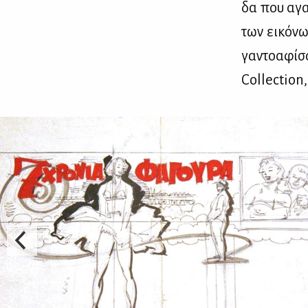
δα που αγα­
των ει­κό­νω
γα­ντο­α­φί­
Collection,