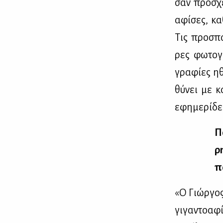
σαν προ­σχέ­
αφί­σες, κα
Τις προ­σπά
ρες φω­το­γ
γρα­φί­ες ηθ
θύ­νει με κ
εφη­με­ρί­δε
Π
ρη
πο
«Ο Γιώρ­γος
γι­γα­ντο­α