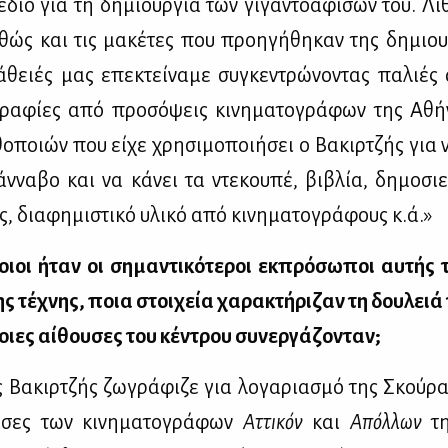
διο για τη δη­μιουρ­γία των γι­γα­ντο­α­φι­σών του. Λι­
­θώς και τις μα­κέ­τες που προη­γή­θη­καν της δη­μιουρ
­θειές μας επε­κτεί­να­με συ­γκε­ντρώ­νο­ντας πα­λιέ
ρα­φί­ες από προ­σό­ψεις κι­νη­μα­το­γρά­φων της Αθή
ο­ποιών που εί­χε χρη­σι­μο­ποι­ή­σει ο Βα­κιρ­τζής για 
άν­να­βο και να κά­νει τα ντε­κου­πέ, βι­βλία, δη­μο­σι
ς, δια­φη­μι­στι­κό υλι­κό από κι­νη­μα­το­γρά­φους κ.ά.»
οιοι ήταν οι ση­μα­ντι­κό­τε­ροι εκ­πρό­σω­ποι αυ­τής
ς τέ­χνης, ποια στοι­χεία χα­ρα­κτή­ρι­ζαν τη δου­λειά
ιες αί­θου­σες του κέ­ντρου συ­νερ­γά­ζο­νταν;
 Βα­κιρ­τζής ζω­γρά­φι­ζε για λο­γα­ρια­σμό της Σκού­ρ
­φί­σες των κι­νη­μα­το­γρά­φων
Ατ­τι­κόν
και
Απόλ­λων
τη