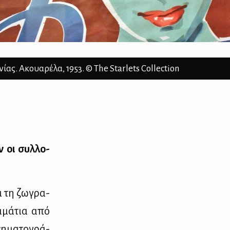
ς. Ακουαρέλα, 1953. © The Starlets Collection
ν οι συλ­λο­
ι τη ζω­γρα­
μ­μά­τια από
νη­μα­το­γρά­