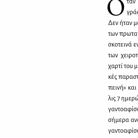
Ό
ταν 
γρά­
Δεν ήταν μό
των πρω­τα­γ
σκο­τει­νά ε
των χει­ρο­
χαρ­τί του μ
κές πα­ρα­σ
πει­νή» και
λις 7 ημε­ρώ
γα­ντο­α­φί
σή­με­ρα ανα
γα­ντο­α­φί