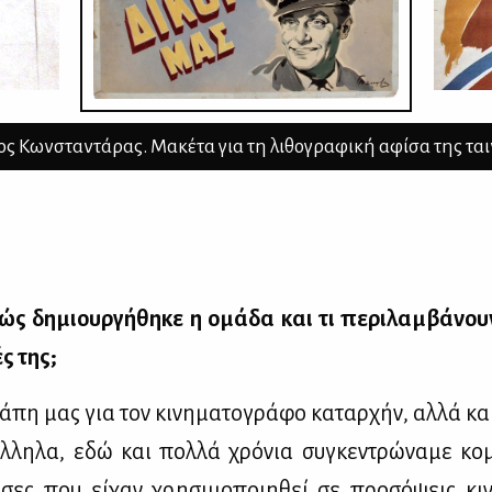
Κωνσταντάρας. Μακέτα για τη λιθογραφική αφίσα της ταινία
ώς δη­μιουρ­γή­θη­κε η ομά­δα και τι πε­ρι­λαμ­βά­νου
ές της;
­πη μας για τον κι­νη­μα­το­γρά­φο κα­ταρ­χήν, αλ­λά κα
λ­λη­λα, εδώ και πολ­λά χρό­νια συ­γκε­ντρώ­να­με κο
φί­σες που εί­χαν χρη­σι­μο­ποι­η­θεί σε προ­σό­ψεις κι­