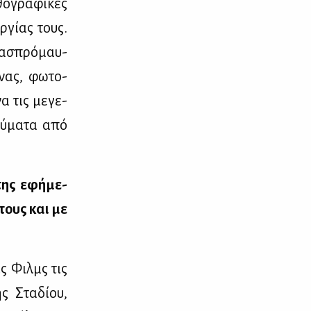
θο­γρα­φι­κές
­γί­ας τους.
ς ασπρό­μαυ­
­νας, φω­το­
να τις με­γε­
εύ­μα­τα από
 της εφή­με­
 τους και με
ας Φιλμς τις
ς Στα­δί­ου,