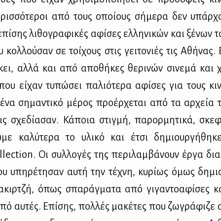
ρισ­σό­τε­ροι από τους οποί­ους σή­με­ρα δεν υπάρ­χ
πί­σης λι­θο­γρα­φι­κές αφί­σες ελ­λη­νι­κών και ξέ­νων 
υ κολ­λού­σαν σε τοί­χους στις γει­το­νιές τις Αθή­νας. 
ει, αλ­λά και από απο­θή­κες θε­ρι­νών σι­νε­μά και χ
που εί­χαν τυ­πώ­σει πα­λιό­τε­ρα αφί­σες για τους κι­ν
να ση­μα­ντι­κό μέ­ρος προ­έρ­χε­ται από τα αρ­χεία
 σχε­δί­α­σαν. Κά­ποια στιγ­μή, πα­ρορ­μη­τι­κά, σκε­
υ­με κα­λύ­τε­ρα το υλι­κό και έτσι δη­μιουρ­γή­θη
llection. Οι συλ­λο­γές της πε­ρι­λαμ­βά­νουν έρ­γα δι
 υπη­ρέ­τη­σαν αυ­τή την τέ­χνη, κυ­ρί­ως όμως δη­μιο
­κιρ­τζή, όπως σπα­ράγ­μα­τα από γι­γα­ντο­α­φί­σες κ
πό αυ­τές. Επί­σης, πολ­λές μα­κέ­τες που ζω­γρά­φι­ζε 