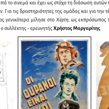
πά το σι­νε­μά και έχει ως στό­χο τη διά­σω­ση αυ­τών
ν. Για τις δρα­στη­ριό­τη­τες της ομά­δας και για την τ
σας γε­νι­κό­τε­ρα μί­λη­σε στο
Χάρ­τη
, ως εκ­πρό­σω­πος 
 ο συλ­λέ­κτης - ερευ­νη­τής
Χρή­στος Μαρ­γα­ρί­της
.