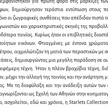
εμ­φα­νί­στη­καν για πρώ­τη φο­ρά στις μαρ­κί­ζες των 
φων, δη­μιούρ­γη­σαν τε­ρά­στια εντύ­πω­ση στους πε­
­νο οι ζω­γρα­φι­κές συν­θέ­σεις που απέ­δι­δαν πι­στά 
ω­νι­στών και χα­ρα­κτη­ρι­στι­κές σκη­νές της προ­βαλ­
ν­δό­τε­ρα ται­νί­ας. Κυ­ρί­ως ήταν οι επι­βλη­τι­κές δια­στ
ποί­η­των ει­κό­νων. Φτιαγ­μέ­νες με έντο­να χρώ­μα­τ
έ­τρου, αιχ­μα­λώ­τι­ζαν τη μα­τιά των πε­ρα­στι­κών με σ
τά­σεις, δη­μιουρ­γώ­ντας μια με­γά­λη πα­ρά­δο­ση σε αυ
 εφή­με­ρη τέ­χνη. Ήταν η πλέ­ον βρα­χύ­βια τέ­χνη, δι
ν, μέ­χρι την αλ­λα­γή της ται­νί­ας και την ανάρ­τη­ση μ
­σας. Με τη δια­φύ­λα­ξη και την ανά­δει­ξη αυ­τών των
­γνω­ρί­ζο­νται ως Σχο­λή των Αθη­νών στην κι­νη­μα­το­
­σα, ασχο­λεί­ται, εδώ και χρό­νια, η Starlets Collecti