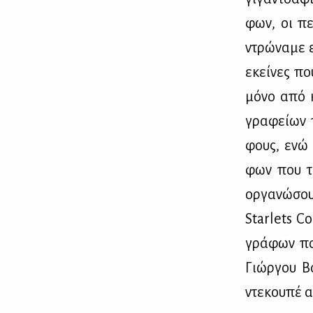
φων, οι πε­
ντρώ­να­με ε
εκεί­νες πο
μό­νο από κ
γρα­φεί­ων 
φους, ενώ έ
φων που τις
ορ­γα­νώ­σο
Starlets Co
γρά­φων που
Γιώρ­γου Βα
ντε­κου­πέ α