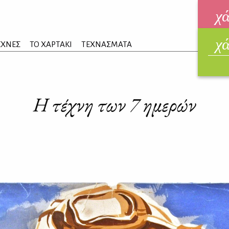
χ
χ
ηλεκ
ΕΧΝΕΣ
ΤΟ ΧΑΡΤΑΚΙ
ΤΕΧΝΑΣΜΑΤΑ
ΑΥΓ
Η τέχνη των 7 ημερών