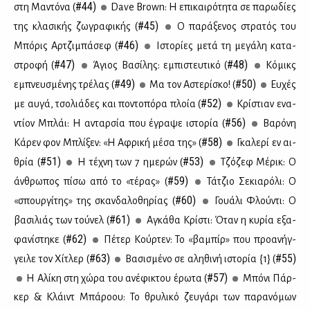
#44)
στη Μα­ντό­να (
Dave Brown: Η επι­και­ρό­τη­τα σε πα­ρω­δί­ες
#45)
της κλα­σι­κής ζω­γρα­φι­κής (
Ο πα­ρά­ξε­νος στρα­τός του
#46)
Μπό­ρις Αρ­τζι­μπά­σεφ (
Ιστο­ρί­ες με­τά τη με­γά­λη κα­τα­
#47)
#48)
στρο­φή (
Άγιος Βα­σί­λης: εμπι­στευ­τι­κό (
Κό­μικς
#49)
#50)
εμπνευ­σμέ­νης τρέ­λας (
Μα τον Αστε­ρί­σκο! (
Ευ­χές
#52)
με αυ­γά, τσο­λιά­δες και πο­ντο­πό­ρα πλοία (
Κρί­στιαν ενα­
#56)
ντί­ον Μπλάι: Η ανταρ­σία που έγρα­ψε ιστο­ρία (
Βα­ρό­νη
#58)
Κά­ρεν φον Μπλί­ξεν: «Η Αφρι­κή μέ­σα της» (
Γκα­λε­ρί εν αι­
#51)
#53)
θρία (
Η τέ­χνη των 7 ημε­ρών (
Τζό­ζεφ Μέ­ρικ: Ο
#59)
άν­θρω­πος πί­σω από το «τέ­ρας» (
Τά­τζιο Σε­κια­ρό­λι: Ο
#60)
«σπουρ­γί­της» της σκαν­δα­λο­θη­ρί­ας (
Γουά­λι Φλού­ντι: Ο
#61)
βα­σι­λιάς των τού­νελ (
Αγκά­θα Κρί­στι: Όταν η κυ­ρία εξα­
#62)
φα­νί­στη­κε (
Πέ­τερ Κούρ­τεν: Το «βα­μπίρ» που προ­α­νήγ­
#63)
#55)
γει­λε τον Χί­τλερ (
Βα­σι­σμέ­νο σε αλη­θι­νή ιστο­ρία {1} (
#57)
Η Αλί­κη στη χώ­ρα του ανέ­φι­κτου έρω­τα (
Μπό­νι Πάρ­
κερ & Κλάιντ Μπά­ρο­ου: Το θρυ­λι­κό ζευ­γά­ρι των πα­ρα­νό­μων