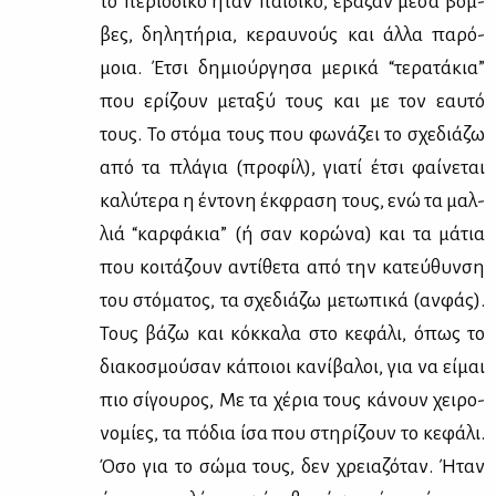
το πε­ριο­δι­κό ήταν παι­δι­κό, έβα­ζαν μέ­σα βόμ­
βες, δη­λη­τή­ρια, κε­ραυ­νούς και άλ­λα πα­ρό­
μοια. Έτσι δη­μιούρ­γη­σα με­ρι­κά “τε­ρα­τά­κια”
που ερί­ζουν με­τα­ξύ τους και με τον εαυ­τό
τους. Το στό­μα τους που φω­νά­ζει το σχε­διά­ζω
από τα πλά­για (προ­φίλ), για­τί έτσι φαί­νε­ται
κα­λύ­τε­ρα η έντο­νη έκ­φρα­ση τους, ενώ τα μαλ­
λιά “καρ­φά­κια” (ή σαν κο­ρώ­να) και τα μά­τια
που κοι­τά­ζουν αντί­θε­τα από την κα­τεύ­θυν­ση
του στό­μα­τος, τα σχε­διά­ζω με­τω­πι­κά (αν­φάς).
Τους βά­ζω και κόκ­κα­λα στο κε­φά­λι, όπως το
δια­κο­σμού­σαν κά­ποιοι κα­νί­βα­λοι, για να εί­μαι
πιο σί­γου­ρος, Με τα χέ­ρια τους κά­νουν χει­ρο­
νο­μί­ες, τα πό­δια ίσα που στη­ρί­ζουν το κε­φά­λι.
Όσο για το σώ­μα τους, δεν χρεια­ζό­ταν. Ήταν