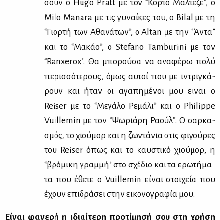
σουν ο Hugo Pratt με τον “Κόρ­το Μαλ­τέ­ζε”, ο
Milo Manara με τις γυ­ναί­κες του, ο Bilal με τη
“Γιορ­τή των Αθα­νά­των”, ο Altan με την “Άντα”
και το “Μα­κάο”, ο Stefano Tamburini με τον
“Ranxerox”. Θα μπο­ρού­σα να ανα­φέ­ρω πο­λύ
πε­ρισ­σό­τε­ρους, όμως αυ­τοί που με ιντρι­γκά­
ρουν και ήταν οι αγα­πη­μέ­νοι μου εί­ναι ο
Reiser με το “Με­γά­λο Ρε­μά­λι” και ο Philippe
Vuillemin με τον “Ψω­ριά­ρη Ρα­ούλ”. O σαρ­κα­
σμός, το χιού­μορ και η ζω­ντά­νια στις φι­γού­ρες
του Reiser όπως και το καυ­στι­κό χιού­μορ, η
“βρό­μι­κη γραμ­μή” στο σχέ­διο και τα ερω­τή­μα­
τα που έθε­τε ο Vuillemin εί­ναι στοι­χεία που
έχουν επι­δρά­σει στην ει­κο­νο­γρα­φία μου.
Εί­ναι φα­νε­ρή η ιδιαί­τε­ρη προ­τί­μη­σή σου στη χρή­ση