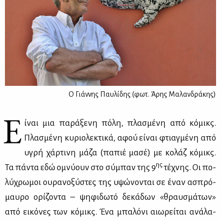
Ο Γιάννης Παυλίδης (φωτ. Άρης Μαλανδράκης)
Ε
ίναι μια πα­ρά­ξε­νη πό­λη, πλα­σμέ­νη από κό­μικς.
Πλα­σμέ­νη κυ­ριο­λε­κτι­κά, αφού εί­ναι φτιαγ­μέ­νη από
υγρή χάρ­τι­νη μά­ζα (πα­πιέ μα­σέ) με κο­λάζ κό­μικς.
ης
Τα πά­ντα εδώ ομνύ­ουν στο σύ­μπαν της 9
τέ­χνης. Οι πο­
λύ­χρω­μοι ου­ρα­νο­ξύ­στες της υψώ­νο­νται σε έναν ασπρό­
μαυ­ρο ορί­ζο­ντα – ψη­φι­δω­τό δε­κά­δων «θραυ­σμά­των»
από ει­κό­νες των κό­μικς. Ένα μπα­λό­νι αιω­ρεί­ται ανά­λα­