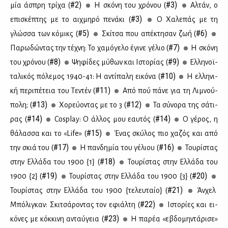
#2)
#3)
μία άσπρη τρί­χα (
Η σκό­νη του χρό­νου (
Αλ­τάν, ο
#3)
επι­σκέ­πτης με το αιχ­μη­ρό πε­νά­κι (
Ο Χα­λε­πάς με τη
#5)
#6)
γλώσ­σα των κό­μικς (
Σκί­τσα που απέ­κτη­σαν ζωή (
#7)
Πα­ρω­δώ­ντας την τέ­χνη: Το χα­μό­γε­λο έγι­νε γέ­λιο (
Η σκό­νη
#8)
#9)
του χρό­νου (
Ψη­φί­δες μύ­θων και Ιστο­ρί­ας (
Ελ­λη­νοϊ­
#10)
τα­λι­κός πό­λε­μος 1940-41: Η αντί­πα­λη ει­κό­να (
Η ελ­λη­νι­
#11)
κή πε­ρι­πέ­τεια του Τε­ντέν (
Από πού πά­νε για τη Λι­μνού­
#13)
#12)
πο­λη; (
Χο­ρεύ­ο­ντας με το 3 (
Τα σύ­νο­ρα της σά­τι­
#14)
#14)
ρας (
Cosplay: Ο άλ­λος μου εαυ­τός (
Ο γέ­ρος, η
#15)
θά­λασ­σα και το «Life» (
Ένας σκύ­λος πιο χα­ζός και από
#17)
#16)
την σκιά του (
Η παν­δη­μία του γέ­λιου (
Του­ρί­στας
#18)
στην Ελ­λά­δα του 1900 {1} (
Του­ρί­στας στην Ελ­λά­δα του
#19)
#20)
1900 {2} (
Του­ρί­στας στην Ελ­λά­δα του 1900 {3} (
#21)
Του­ρί­στας στην Ελ­λά­δα του 1900 {τε­λευ­ταίο} (
Άν­χελ
#22)
Μπό­λι­γκαν: Σκι­τσά­ρο­ντας τον εφιάλ­τη (
Ιστο­ρί­ες και ει­
#23)
κό­νες με κόκ­κι­νη ανταύ­γεια (
Η πα­ρέα «εβδο­μη­ντά­ρι­σε»