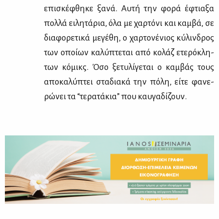
επι­σκέ­φθη­κε ξα­νά. Αυ­τή την φο­ρά έφτια­ξα
πολ­λά ει­λη­τά­ρια, όλα με χαρ­τό­νι και καμ­βά, σε
δια­φο­ρε­τι­κά με­γέ­θη, ο χαρ­το­νέ­νιος κύ­λιν­δρος
των οποί­ων κα­λύ­πτε­ται από κο­λάζ ετε­ρό­κλη­
των κό­μικς. Όσο ξε­τυ­λί­γε­ται ο καμ­βάς τους
απο­κα­λύ­πτει στα­δια­κά την πό­λη, εί­τε φα­νε­
ρώ­νει τα “τε­ρα­τά­κια” που καυ­γα­δί­ζουν.