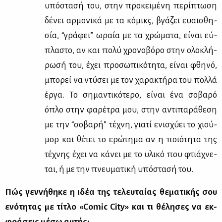
υπό­στα­σή του, στην προ­κει­μέ­νη πε­ρί­πτω­ση
δέ­νει αρ­μο­νι­κά με τα κό­μικς, βγά­ζει ευαι­σθη­
σία, “γρά­φει” ωραία με τα χρώ­μα­τα, εί­ναι εύ­
πλα­στο, αν και πο­λύ χρο­νο­βό­ρο στην ολο­κλή­
ρω­σή του, έχει προ­σω­πι­κό­τη­τα, εί­ναι φθη­νό,
μπο­ρεί να ντύ­σει με τον χα­ρα­κτή­ρα του πολ­λά
έρ­γα. Το ση­μα­ντι­κό­τε­ρο, εί­ναι ένα σο­βα­ρό
όπλο στην φα­ρέ­τρα μου, στην αντι­πα­ρά­θε­ση
με την “σο­βα­ρή” τέ­χνη, για­τί ενι­σχύ­ει το χιού­
μορ και θέ­τει το ερώ­τη­μα αν η ποιό­τη­τα της
τέ­χνης έχει να κά­νει με το υλι­κό που φτιά­χνε­
ται, ή με την πνευ­μα­τι­κή υπό­στα­σή του.
Πώς γεν­νή­θη­κε η ιδέα της τε­λευ­ταί­ας θε­μα­τι­κής σου
ενό­τη­τας με τί­τλο «Comic City» και τι θέ­λη­σες να εκ­
φρά­σεις μέ­σω αυ­τής;