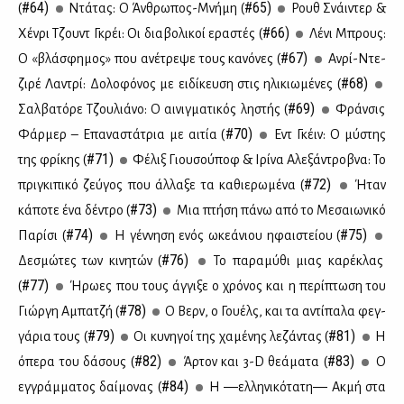
#64)
#65)
(
Ντά­τας: Ο Άν­θρω­πος-Μνή­μη (
Ρουθ Σνάι­ντερ &
#66)
Χέν­ρι Τζουντ Γκρέι: Οι δια­βο­λι­κοί ερα­στές (
Λέ­νι Μπρους:
#67)
Ο «βλά­σφη­μος» που ανέ­τρε­ψε τους κα­νό­νες (
Αν­ρί-Ντε­
#68)
ζι­ρέ Λα­ντρί: Δο­λο­φό­νος με ει­δί­κευ­ση στις ηλι­κιω­μέ­νες (
#69)
Σαλ­βα­τό­ρε Τζου­λιά­νο: Ο αι­νιγ­μα­τι­κός λη­στής (
Φράν­σις
#70)
Φάρ­μερ – Επα­να­στά­τρια με αι­τία (
Εντ Γκέιν: Ο μύ­στης
#71)
της φρί­κης (
Φέ­λιξ Γιου­σού­ποφ & Ιρί­να Αλε­ξά­ντροβ­να: Το
#72)
πρι­γκι­πι­κό ζεύ­γος που άλ­λα­ξε τα κα­θιε­ρω­μέ­να (
Ήταν
#73)
κά­πο­τε ένα δέ­ντρο (
Μια πτή­ση πά­νω από το Με­σαιω­νι­κό
#74)
#75)
Πα­ρί­σι (
Η γέν­νη­ση ενός ωκε­ά­νιου ηφαι­στεί­ου (
#76)
Δε­σμώ­τες των κι­νη­τών (
Το πα­ρα­μύ­θι μιας κα­ρέ­κλας
#77)
(
Ήρω­ες που τους άγ­γι­ξε ο χρό­νος και η πε­ρί­πτω­ση του
#78)
Γιώρ­γη Αμπα­τζή (
Ο Βερν, ο Γου­έλς, και τα αντί­πα­λα φεγ­
#79)
#81)
γά­ρια τους (
Οι κυ­νη­γοί της χα­μέ­νης λε­ζά­ντας (
Η
#82)
#83)
όπε­ρα του δά­σους (
Άρ­τον και 3-D θε­ά­μα­τα (
Ο
#84)
εγ­γράμ­μα­τος δαί­μο­νας (
Η ―ελ­λη­νι­κό­τα­τη― Ακ­μή στα