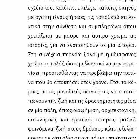
σχέ­διό του. Κα­τό­πιν, επι­λέ­γω κά­ποιες σκη­νές
με αγα­πη­μέ­νους ήρω­ες, τις το­πο­θε­τώ επι­λε­
κτι­κά στην σύν­θε­ση και συ­μπλη­ρώ­νω όπου
χρειά­ζε­ται με μαύ­ρο και άσπρο χρώ­μα τις
ιστο­ρί­ες, για να ενο­ποι­η­θούν σε μία ιστο­ρία.
Στη συ­νέ­χεια περ­νάω ξα­νά με ημι­δια­φα­νές
χρώ­μα το κο­λάζ, ώστε μελ­λο­ντι­κά να μην κι­τρι­
νί­σει, προ­σπα­θώ­ντας να προ­βλέ­ψω την πα­τί­
να που θα απο­κτή­σει στον χρό­νο. Έτσι τα κό­
μικς, με τις μο­να­δι­κές ικα­νό­τη­τες να απο­τυ­
πώ­νουν την ζωή και τις δρα­στη­ριό­τη­τες μέ­σα
σε μία πό­λη, όπως δια­φή­μι­ση, αρ­χι­τε­κτο­νι­κή,
αστυ­νο­μι­κές και ερω­τι­κές ιστο­ρί­ες, μα­ζι­κά
φαι­νό­με­να, ζωή στους δρό­μους κ.λπ., εξε­λίσ­
σο­νται σε κά­τι άλ­λο από αυ­τό που φτιά­χτη­καν