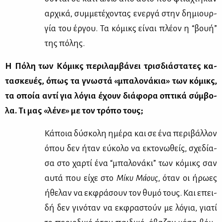
αρ­χι­κά, συμ­με­τέ­χο­ντας ενερ­γά στην δη­μιουρ­
γία του έρ­γου. Τα κό­μικς εί­ναι πλέ­ον η “βουή”
της πό­λης.
Η Πό­λη των Κό­μικς πε­ρι­λαμ­βά­νει τρισ­διά­στα­τες κα­
τα­σκευ­ές, όπως τα γνω­στά «μπα­λο­νά­κια» των κό­μικς,
τα οποία αντί για λό­για έχουν διά­φο­ρα οπτι­κά σύμ­βο­
λα. Τι μας «λέ­νε» με τον τρό­πο τους;
Κά­ποια δύ­σκο­λη ημέ­ρα και σε ένα πε­ρι­βάλ­λον
όπου δεν ήταν εύ­κο­λο να εκτο­νω­θείς, σχε­δί­α­
σα στο χαρ­τί ένα “μπα­λο­νά­κι” των κό­μικς σαν
αυ­τά που εί­χε στο
Μί­κυ Μά­ους
, όταν οι ήρω­ες
ήθε­λαν να εκ­φρά­σουν τον θυ­μό τους. Και επει­
δή δεν γι­νό­ταν να εκ­φρα­στούν με λό­για, για­τί