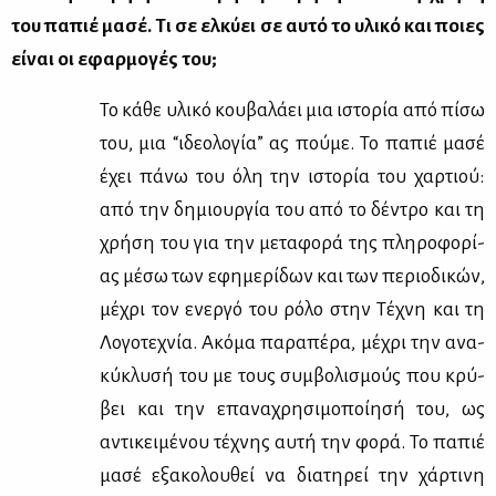
του πα­πιέ μα­σέ. Τι σε ελ­κύ­ει σε αυ­τό το υλι­κό και ποιες
εί­ναι οι εφαρ­μο­γές του;
Το κά­θε υλι­κό κου­βα­λά­ει μια ιστο­ρία από πί­σω
του, μια “ιδε­ο­λο­γία” ας πού­με. Το πα­πιέ μα­σέ
έχει πά­νω του όλη την ιστο­ρία του χαρ­τιού:
από την δη­μιουρ­γία του από το δέ­ντρο και τη
χρή­ση του για την με­τα­φο­ρά της πλη­ρο­φο­ρί­
ας μέ­σω των εφη­με­ρί­δων και των πε­ριο­δι­κών,
μέ­χρι τον ενερ­γό του ρό­λο στην Τέ­χνη και τη
Λο­γο­τε­χνία. Ακό­μα πα­ρα­πέ­ρα, μέ­χρι την ανα­
κύ­κλυ­σή του με τους συμ­βο­λι­σμούς που κρύ­
βει και την επα­να­χρη­σι­μο­ποί­η­σή του, ως
αντι­κει­μέ­νου τέ­χνης αυ­τή την φο­ρά. Το πα­πιέ
μα­σέ εξα­κο­λου­θεί να δια­τη­ρεί την χάρ­τι­νη