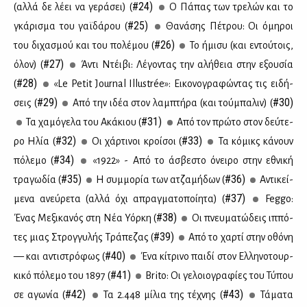
#24)
(αλ­λά δε λέ­ει να γε­ρά­σει) (
Ο Πά­πας των τρε­λών και το
#25)
γκά­ρι­σμα του γαϊ­δά­ρου (
Θα­νά­σης Πέ­τρου: Οι όμη­ροι
#26)
του δι­χα­σμού και του πο­λέ­μου (
Το ήμι­συ (και εντού­τοις,
#27)
όλον) (
Άντι Ντέι­βι: Λέ­γο­ντας την αλή­θεια στην εξου­σία
#28)
(
«Le Petit Journal Illustrée»: Ει­κο­νο­γρα­φώ­ντας τις ει­δή­
#29)
#30)
σεις (
Από την ιδέα στον λαμ­πτή­ρα (και τού­μπα­λιν) (
#31)
Τα χα­μό­γε­λα του Ακά­κιου (
Από τον πρώ­το στον δεύ­τε­
#32)
#33)
ρο Ηλία (
Οι χάρ­τι­νοι κροί­σοι (
Τα κό­μικς κά­νουν
#34)
πό­λε­μο (
«1922» - Από το άσβε­στο όνει­ρο στην εθνι­κή
#35)
#36)
τρα­γω­δία (
Η συμ­μο­ρία των ατζα­μή­δων (
Αντι­κεί­
#37)
με­να ανεύ­ρε­τα (αλ­λά όχι απραγ­μα­το­ποί­η­τα) (
Feggo:
#38)
Ένας Με­ξι­κα­νός στη Νέα Υόρ­κη (
Οι πνευ­μα­τώ­δεις ιπ­πό­
#39)
τες μιας Στρογ­γυ­λής Τρά­πε­ζας (
Από το χαρ­τί στην οθό­νη
#40)
— και αντι­στρό­φως (
Ένα κί­τρι­νο παι­δί στον Ελ­λη­νο­τουρ­
#41)
κι­κό πό­λε­μο του 1897 (
Brito: Οι γε­λοιο­γρα­φί­ες του Τύ­που
#42)
#43)
σε αγω­νία (
Τα 2.448 μί­λια της τέ­χνης (
Τά­μα­τα