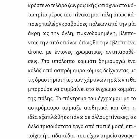
κρό­στε­νο τε­λά­ρο ζω­γρα­φι­κής φτιά­χνω στο κά­
τω τρί­το μέ­ρος του πί­να­κα μια πό­λη όπως κά­
ποιες πα­λιές γκρα­βού­ρες πό­λε­ων από την μία
άκρη ως την άλ­λη, πυ­κνο­δο­μη­μέ­νη, βλέ­πο­
ντας την από επά­νω, όπως θα την έβλε­πε ένα
drone, με έντο­νες χρω­μα­τι­κές αντι­πα­ρα­θέ­
σεις. Στο υπό­λοι­πο κομ­μά­τι δη­μιουρ­γώ ένα
κο­λάζ από ασπρό­μαυ­ρο κό­μικς δεί­χνο­ντας με
τις δρα­στη­ριό­τη­τες των χάρ­τι­νων ηρώ­ων τι θα
μπο­ρού­σε να συμ­βαί­νει στο έγ­χρω­μο κομ­μά­τι
της πό­λης. Το πά­ντρε­μα του έγ­χρω­μου με το
ασπρό­μαυ­ρο ταί­ρια­ξε αι­σθη­τι­κά και όλη η
ιδέα εξα­πλώ­θη­κε πά­νω σε άλ­λους πί­να­κες, σε
άλ­λα τρισ­διά­στα­τα έρ­γα από πα­πιέ μα­σέ, επι­
τοί­χια ή επι­δα­πέ­δια που εί­χαν ση­μείο ανα­φο­