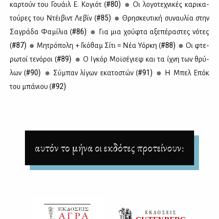
#80)
καρ­τούν του Γουάιλ Ε. Κο­γιότ (
Οι λο­γο­τε­χνι­κές κα­ρι­κα­
#85)
τού­ρες του Ντέι­βιντ Λε­βίν (
Θρη­σκευ­τι­κή συ­ναυ­λία στην
#86)
Σα­γρά­δα Φα­μί­λια (
Για μια χού­φτα αξε­πέ­ρα­στες νό­τες
#87)
#88)
(
Μη­τρό­πο­λη + Γκό­θαμ Σί­τι = Νέα Υόρ­κη (
Οι φτε­
#89)
ρω­τοί τε­νό­ροι (
Ο Ιγκόρ Μοϊ­σέ­γιεφ και τα ίχνη των θρύ­
#90)
#91)
λων (
Σύ­μπαν λί­γων εκα­το­στών (
Η Μπελ Επόκ
#92)
του μπά­νιου (
αυτόν το μήνα οι εκδότες προτείνουν: