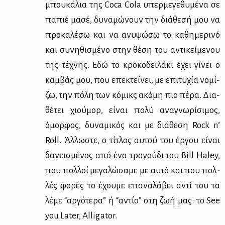
μπου­κά­λια της Coca Cola υπερ­με­γε­θυ­μέ­να σε
πα­πιέ μα­σέ, δυ­να­μώ­νουν την διά­θε­σή μου να
προ­κα­λέ­σω και να ανυ­ψώ­σω το κα­θη­με­ρι­νό
και συ­νη­θι­σμέ­νο στην θέ­ση του αντι­κεί­με­νου
της τέ­χνης. Εδώ το κρο­κο­δει­λά­κι έχει γί­νει ο
καμ­βάς μου, που επε­κτεί­νει, με επι­τυ­χία νο­μί­
ζω, την πό­λη των κό­μικς ακό­μη πιο πέ­ρα. Δια­
θέ­τει χιού­μορ, εί­ναι πο­λύ ανα­γνω­ρί­σι­μος,
όμορ­φος, δυ­να­μι­κός και με διά­θε­ση Rock n’
Roll. Άλ­λω­στε, ο τί­τλος αυ­τού του έρ­γου εί­ναι
δα­νει­σμέ­νος από ένα τρα­γού­δι του Bill Haley,
που πολ­λοί με­γα­λώ­σα­με με αυ­τό και που πολ­
λές φο­ρές το έχου­με επα­να­λά­βει αντί του τα
λέ­με “αρ­γό­τε­ρα” ή “αντίο” στη ζωή μας: το See
you Later, Alligator.