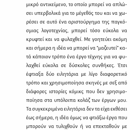
μι­κρό αντι­κεί­με­νο, το οποίο μπο­ρεί να απλώ­
σει υπερ­βο­λι­κά για το μέ­γε­θός του και να χω­
ρέ­σει σε αυ­τό ένα αρι­στούρ­γη­μα της πα­γκό­
σμιας λο­γο­τε­χνί­ας, μπο­ρεί τό­σο εύ­κο­λα να
κρυ­φτεί και να φυ­λα­χθεί. Με γοη­τεύ­ει ακό­μη
και σή­με­ρα η ιδέα να μπο­ρεί να “μα­ζευ­τεί” κα­
τά κά­ποιον τρό­πο ένα έρ­γο τέ­χνης για να φυ­
λα­χθεί εύ­κο­λα σε δύ­σκο­λες συν­θή­κες. Έτσι
έφτια­ξα δύο ει­λη­τά­ρια με λί­γο δια­φο­ρε­τι­κό
τρό­πο και χρη­σι­μο­ποί­η­σα σκη­νές με σεξ από
διά­φο­ρες ιστο­ρί­ες κό­μικς που δεν χρη­σι­μο­
ποί­η­σα στα υπό­λοι­πα κο­λάζ των έρ­γων μου.
Τα συ­γκε­κρι­μέ­να ει­λη­τά­ρια δεν τα εί­χα εκ­θέ­σει
έως σή­με­ρα, η ιδέα όμως να φτιά­ξω έρ­γα που
μπο­ρούν να τυ­λι­χθούν ή να επε­κτα­θούν με