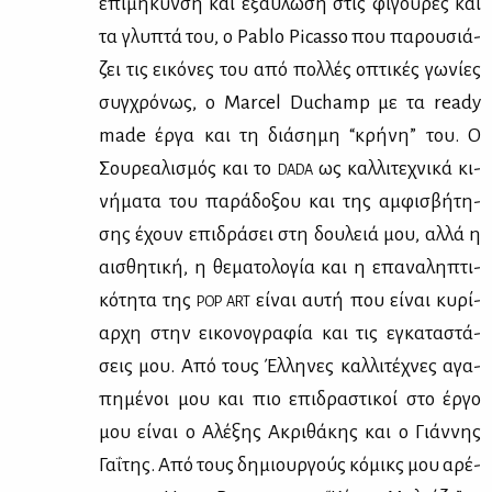
επι­μή­κυν­ση και εξα­ΰ­λω­ση στις φι­γού­ρες και
τα γλυ­πτά του, ο Pablo Picasso που πα­ρου­σιά­
ζει τις ει­κό­νες του από πολ­λές οπτι­κές γω­νί­ες
συγ­χρό­νως, ο Marcel Duchamp με τα ready
made έρ­γα και τη διά­ση­μη “κρή­νη” του. Ο
Σου­ρε­α­λι­σμός και το
ως καλ­λι­τε­χνι­κά κι­
DADA
νή­μα­τα του πα­ρά­δο­ξου και της αμ­φι­σβή­τη­
σης έχουν επι­δρά­σει στη δου­λειά μου, αλ­λά η
αι­σθη­τι­κή, η θε­μα­το­λο­γία και η επα­να­λη­πτι­
κό­τη­τα της
εί­ναι αυ­τή που εί­ναι κυ­ρί­
POP ART
αρ­χη στην ει­κο­νο­γρα­φία και τις εγκα­τα­στά­
σεις μου. Από τους Έλ­λη­νες καλ­λι­τέ­χνες αγα­
πη­μέ­νοι μου και πιο επι­δρα­στι­κοί στο έρ­γο
μου εί­ναι ο Αλέ­ξης Ακρι­θά­κης και ο Γιάν­νης
Γα­ΐ­της. Από τους δη­μιουρ­γούς κό­μικς μου αρέ­