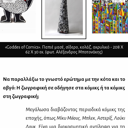
«Goddes of Comics». Παπιέ μασέ, σίδερο, κολάζ, ακρυλικό - 208 Χ
62 Χ 30 εκ. (φωτ. Αλέξανδρος Μποτονάκης)
Να πα­ραλ­λά­ξω το γνω­στό ερώ­τη­μα με την κό­τα και το
αβγό: Η ζω­γρα­φι­κή σε οδή­γη­σε στα κό­μικς ή τα κό­μικς
στη ζω­γρα­φι­κή;
Με­γά­λω­σα δια­βά­ζο­ντας πε­ριο­δι­κά κό­μικς της
επο­χής, όπως
Μί­κυ Μά­ους, Μπλεκ, Αστε­ρίξ, Λού­κι
Λουκ.
Εί­χα μια δια­κο­σμη­τι­κή αντί­λη­ψη για τη