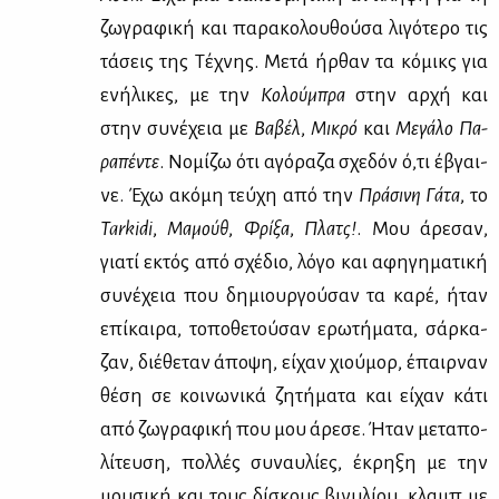
ζω­γρα­φι­κή και πα­ρα­κο­λου­θού­σα λι­γό­τε­ρο τις
τά­σεις της Τέ­χνης. Με­τά ήρ­θαν τα κό­μικς για
ενή­λι­κες, με την
Κο­λού­μπρα
στην αρ­χή και
στην συ­νέ­χεια με
Βα­βέλ
,
Μι­κρό
και
Με­γά­λο
Πα­
ρα­πέ­ντε
. Νο­μί­ζω ότι αγό­ρα­ζα σχε­δόν ό,τι έβγαι­
νε. Έχω ακό­μη τεύ­χη από την
Πρά­σι­νη Γά­τα
, το
Tarkidi
,
Μα­μούθ
,
Φρί­ξα
,
Πλατς!
. Μου άρε­σαν,
για­τί εκτός από σχέ­διο, λό­γο και αφη­γη­μα­τι­κή
συ­νέ­χεια που δη­μιουρ­γού­σαν τα κα­ρέ, ήταν
επί­και­ρα, το­πο­θε­τού­σαν ερω­τή­μα­τα, σάρ­κα­
ζαν, διέ­θε­ταν άπο­ψη, εί­χαν χιού­μορ, έπαιρ­ναν
θέ­ση σε κοι­νω­νι­κά ζη­τή­μα­τα και εί­χαν κά­τι
από ζω­γρα­φι­κή που μου άρε­σε. Ήταν με­τα­πο­
λί­τευ­ση, πολ­λές συ­ναυ­λί­ες, έκρη­ξη με την
μου­σι­κή και τους δί­σκους βι­νυ­λί­ου, κλαμπ με