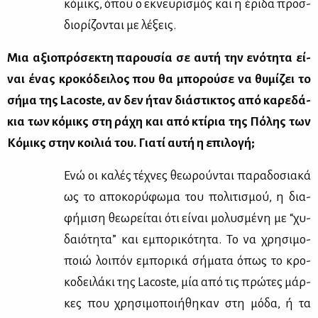
κό­μικς, όπου ο εκνευ­ρι­σμός και η έρι­δα προσ­
διο­ρί­ζο­νται με λέ­ξεις.
Μια αξιο­πρό­σε­κτη πα­ρου­σία σε αυ­τή την ενό­τη­τα εί­
ναι ένας κρο­κό­δει­λος που θα μπο­ρού­σε να θυ­μί­ζει το
σή­μα της
Lacoste
, αν δεν ήταν διά­στι­κτος από κα­ρε­δά­
κια των κό­μικς στη ρά­χη και από κτί­ρια της Πό­λης των
Κό­μικς στην κοι­λιά του. Για­τί αυ­τή η επι­λο­γή;
Ενώ οι κα­λές τέ­χνες θε­ω­ρού­νται πα­ρα­δο­σια­κά
ως το απο­κο­ρύ­φω­μα του πο­λι­τι­σμού, η δια­
φή­μι­ση θε­ω­ρεί­ται ότι εί­ναι μο­λυ­σμέ­νη με “χυ­
δαιό­τη­τα” και εμπο­ρι­κό­τη­τα. Το να χρη­σι­μο­
ποιώ λοι­πόν εμπο­ρι­κά σή­μα­τα όπως το κρο­
κο­δει­λά­κι της Lacoste, μία από τις πρώ­τες μάρ­
κες που χρη­σι­μο­ποι­ή­θη­καν στη μό­δα, ή τα