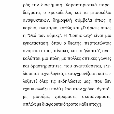
ράς την δια­φή­μι­ση. Χα­ρα­κτη­ρι­στι­κά πα­ρα­
δείγ­μα­τα, ο κρο­κό­δει­λος και τα μπου­κά­λια
ανα­ψυ­κτι­κών, δη­μο­φι­λή σύμ­βο­λα όπως η
καρ­διά, ει­λη­τά­ρια, κα­θώς και 3D ήρω­ες όπως
η “Θεά των κό­μικς”. Η “Comic City” εί­ναι μια
εγκα­τά­στα­ση, όπου ο θε­α­τής, περ­πα­τώ­ντας
ανά­με­σα στους πί­να­κες και τα “γλυ­πτά”, ανα­
κα­λύ­πτει μια πό­λη με πολ­λές οπτι­κές γω­νί­ες
και δρα­στη­ριό­τη­τες, που ανα­πτύσ­σε­ται, εξε­
λίσ­σε­ται τε­χνο­λο­γι­κά, εκ­συγ­χρο­νί­ζε­ται και φι­
λο­ξε­νεί όλες τις εκ­δη­λώ­σεις μας, που δεν
έχουν αλ­λά­ξει πο­λύ μέ­σα στον χρό­νο. Αγα­πά­
με, μι­σού­με, χαι­ρό­μα­στε, σκο­τω­νό­μα­στε,
απλώς με δια­φο­ρε­τι­κό τρό­πο κά­θε επο­χή.