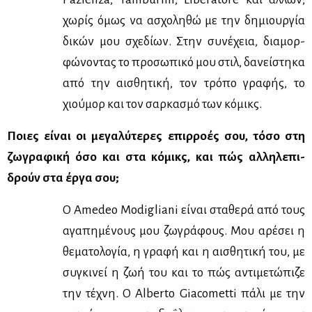
χω­ρίς όμως να ασχο­λη­θώ με την δη­μιουρ­γία
δι­κών μου σχε­δί­ων. Στην συ­νέ­χεια, δια­μορ­
φώ­νο­ντας το προ­σω­πι­κό μου στιλ, δα­νεί­στη­κα
από την αι­σθη­τι­κή, τον τρό­πο γρα­φής, το
χιού­μορ και τον σαρ­κα­σμό των κό­μικς.
Ποιες εί­ναι οι με­γα­λύ­τε­ρες επιρ­ρο­ές σου, τό­σο στη
ζω­γρα­φι­κή όσο και στα κό­μικς, και πώς αλ­λη­λε­πι­
δρούν στα έρ­γα σου;
Ο Amedeo Modigliani εί­ναι στα­θε­ρά από τους
αγα­πη­μέ­νους μου ζω­γρά­φους. Μου αρέ­σει η
θε­μα­το­λο­γία, η γρα­φή και η αι­σθη­τι­κή του, με
συ­γκι­νεί η ζωή του και το πώς αντι­με­τώ­πι­ζε
την τέ­χνη. Ο Alberto Giacometti πά­λι με την