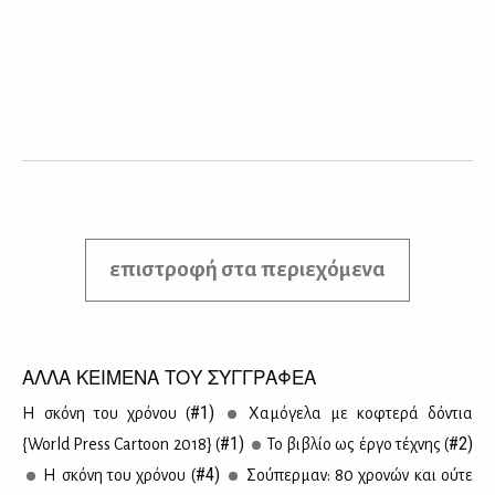
επιστροφή στα περιεχόμενα
ΑΛΛΑ ΚΕΙΜΕΝΑ ΤΟΥ ΣΥΓΓΡΑΦΕΑ
#1)
Η σκό­νη του χρό­νου (
Χα­μό­γε­λα με κο­φτε­ρά δό­ντια
#1)
#2)
{World Press Cartoon 2018} (
Το βι­βλίο ως έρ­γο τέ­χνης (
#4)
Η σκό­νη του χρό­νου (
Σού­περ­μαν: 80 χρο­νών και ού­τε