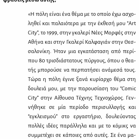
«Η πό­λη εί­ναι ένα θέ­μα με το οποίο έχω ασχο­
λη­θεί και πα­λαιό­τε­ρα με την έκ­θε­σή μου “Art
City”, το 1999, στην γκα­λε­ρί Νέ­ες Μορ­φές στην
Αθή­να και στην Γκα­λε­ρί Καλ­φα­γιάν στην Θεσ­
σα­λο­νί­κη. Ήταν μια εγκα­τά­στα­ση από πε­ρί­
που 80 τρισ­διά­στα­τους πύρ­γους, όπου ο θε­α­
τής μπο­ρού­σε να περ­πα­τή­σει ανά­με­σά τους.
Τώ­ρα η πό­λη έγι­νε ξα­νά κυ­ρί­αρ­χο θέ­μα στη
δου­λειά μου, με την πα­ρου­σί­α­ση του “Comic
City” στην Αί­θου­σα Τέ­χνης Τε­χνο­χώ­ρος. Γεν­
νή­θη­κε σε μία πε­ρί­ο­δο πε­ρι­συλ­λο­γής και
“εγκλει­σμού” στο ερ­γα­στή­ριο, δου­λεύ­ο­ντας
πολ­λές ιδέ­ες πα­ράλ­λη­λα και με το κό­μικς να
συμ­με­τέ­χει σε κά­ποιες από αυ­τές. Σε ένα μα­