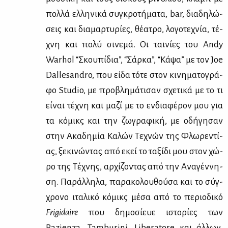
πολ­λά ελ­λη­νι­κά συ­γκρο­τή­μα­τα, bar, δια­δη­λώ­
σεις και δια­μαρ­τυ­ρί­ες, θέ­α­τρο, λο­γο­τε­χνία, τέ­
χνη και πο­λύ σι­νε­μά. Οι ται­νί­ες του Andy
Warhol “Σκου­πί­δια”, “Σάρ­κα”, “Κά­ψα” με τον Joe
Dallesandro, που εί­δα τό­τε στον κι­νη­μα­το­γρά­
φο Studio, με προ­βλη­μά­τι­σαν σχε­τι­κά με το τι
εί­ναι τέ­χνη και μα­ζί με το εν­δια­φέ­ρον μου για
τα κό­μικς και την ζω­γρα­φι­κή, με οδή­γη­σαν
στην Ακα­δη­μία Κα­λών Τε­χνών της Φλω­ρε­ντί­
ας, ξε­κι­νώ­ντας από εκεί το τα­ξί­δι μου στον χώ­
ρο της Τέ­χνης, αρ­χί­ζο­ντας από την Ανα­γέν­νη­
ση. Πα­ράλ­λη­λα, πα­ρα­κο­λου­θού­σα και το σύγ­
χρο­νο ιτα­λι­κό κό­μικς μέ­σα από το πε­ριο­δι­κό
Frigidaire
που δη­μο­σί­ευε ιστο­ρί­ες των
Pazienza, Tamburini, Liberatore και άλ­λων,