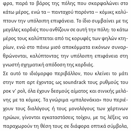
φρα, πα­ρά το βά­ρος της πό­λης που σκαρ­φα­λώ­νει στο
κά­τω μέ­ρος, ενώ τα – πα­ντα­χού πα­ρό­ντα – κό­μικς κα­λύ­
πτουν την υπό­λοι­πη επι­φά­νεια. Το ίδιο συμ­βαί­νει με τις
με­γά­λες καρ­διές που αν­θί­ζουν σε αυ­τή την πό­λη: το κά­τω
μέ­ρος τους κα­λύ­πτε­ται από τις κο­ρυ­φές των ψη­λών κτη­
ρί­ων, ενώ στο πά­νω μι­σό απο­κόμ­μα­τα ει­κό­νων συ­ναρ­
θρώ­νο­νται, κα­λύ­πτο­ντας την υπό­λοι­πη επι­φά­νεια στη
γνω­στή σχη­μα­τι­κή από­δο­ση της καρ­διάς.
Σε αυ­τό το ιδιό­μορ­φο πε­ρι­βάλ­λον, που κλεί­νει το μά­τι
στην ποπ αρτ έχο­ντας ως soundrack τους ρυθ­μούς του
ροκ ν’ ρολ, όλα έχουν δε­σμούς αί­μα­τος και σι­νι­κής με­λά­
νης με τα κό­μικς. Τα γνώ­ρι­μα «μπα­λο­νά­κια» που πε­ριέ­
χουν τους δια­λό­γους ή τους μο­νο­λό­γους των χάρ­τι­νων
ηρώ­ων, γί­νο­νται εγκα­τα­στά­σεις τοί­χου, με τις λέ­ξεις να
πα­ρα­χω­ρούν τη θέ­ση τους σε διά­φο­ρα οπτι­κά σύμ­βο­λα,