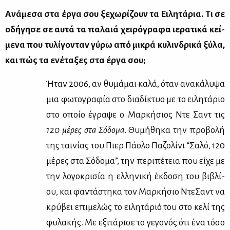
Ανά­με­σα στα έρ­γα σου ξε­χω­ρί­ζουν τα Ει­λη­τά­ρια. Τι σε
οδή­γη­σε σε αυ­τά τα πα­λαιά χει­ρό­γρα­φα ιε­ρα­τι­κά κεί­
με­να που τυ­λί­γο­νταν γύ­ρω από μι­κρά κυ­λιν­δρι­κά ξύ­λα,
και πώς τα ενέ­τα­ξες στα έρ­γα σου;
Ήταν 2006, αν θυ­μά­μαι κα­λά, όταν ανα­κά­λυ­ψα
μια φω­το­γρα­φία στο δια­δί­κτυο με το ει­λη­τά­ριο
στο οποίο έγρα­ψε ο Μαρ­κή­σιος Ντε Σαντ τις
120 μέ­ρες στα Σό­δο­μα
. Θυ­μή­θη­κα την προ­βο­λή
της ται­νί­ας του Πιερ Πά­ο­λο Πα­ζο­λί­νι “Σα­λό, 120
μέ­ρες στα Σό­δο­μα”, την πε­ρι­πέ­τεια που εί­χε με
την λο­γο­κρι­σία η ελ­λη­νι­κή έκ­δο­ση του βι­βλί­
ου, και φα­ντά­στη­κα τον Μαρ­κή­σιο Ντε­Σαντ να
κρύ­βει επι­με­λώς το ει­λη­τά­ριό του στο κε­λί της
φυ­λα­κής. Με εξι­τά­ρι­σε το γε­γο­νός ότι ένα τό­σο