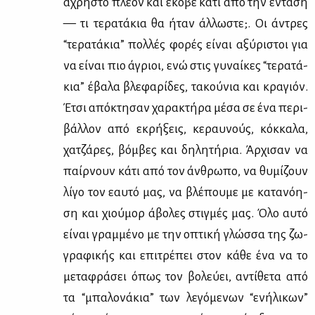
άχρη­στο πλέ­ον και έκο­βε κά­τι από την έντα­ση
— τι τε­ρα­τά­κια θα ήταν άλ­λω­στε;. Οι άντρες
“τε­ρα­τά­κια” πολ­λές φο­ρές εί­ναι αξύ­ρι­στοι για
να εί­ναι πιο άγριοι, ενώ στις γυ­ναί­κες “τε­ρα­τά­
κια” έβα­λα βλε­φα­ρί­δες, τα­κού­νια και κρα­γιόν.
Έτσι από­κτη­σαν χα­ρα­κτή­ρα μέ­σα σε ένα πε­ρι­
βάλ­λον από εκρή­ξεις, κε­ραυ­νούς, κόκ­κα­λα,
χα­τζά­ρες, βόμ­βες και δη­λη­τή­ρια. Άρ­χι­σαν να
παίρ­νουν κά­τι από τον άν­θρω­πο, να θυ­μί­ζουν
λί­γο τον εαυ­τό μας, να βλέ­που­με με κα­τα­νό­η­
ση και χιού­μορ άβο­λες στιγ­μές μας. Όλο αυ­τό
εί­ναι γραμ­μέ­νο με την οπτι­κή γλώσ­σα της ζω­
γρα­φι­κής και επι­τρέ­πει στον κά­θε ένα να το
με­τα­φρά­σει όπως τον βο­λεύ­ει, αντί­θε­τα από
τα “μπα­λο­νά­κια” των λε­γό­με­νων “ενή­λι­κων”