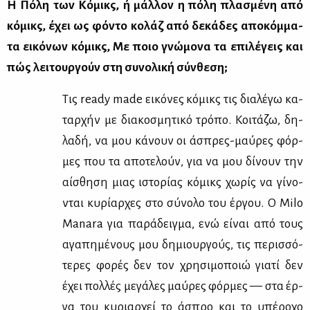
Η Πό­λη των Κό­μικς, ή μάλ­λον η πό­λη πλα­σμέ­νη από
κό­μικς, έχει ως φό­ντο κο­λάζ από δε­κά­δες απο­κόμ­μα­
τα ει­κό­νων κό­μικς, Με ποιο γνώ­μο­να τα επι­λέ­γεις και
πώς λει­τουρ­γούν στη συ­νο­λι­κή σύν­θε­ση;
Τις ready made ει­κό­νες κό­μικς τις δια­λέ­γω κα­
ταρ­χήν με δια­κο­σμη­τι­κό τρό­πο. Κοι­τά­ζω, δη­
λα­δή, να μου κά­νουν οι άσπρες-μαύ­ρες φόρ­
μες που τα απο­τε­λούν, για να μου δί­νουν την
αί­σθη­ση μιας ιστο­ρί­ας κό­μικς χω­ρίς να γί­νο­
νται κυ­ρί­αρ­χες στο σύ­νο­λο του έρ­γου. Ο Milo
Manara για πα­ρά­δειγ­μα, ενώ εί­ναι από τους
αγα­πη­μέ­νους μου δη­μιουρ­γούς, τις πε­ρισ­σό­
τε­ρες φο­ρές δεν τον χρη­σι­μο­ποιώ για­τί δεν
έχει πολ­λές με­γά­λες μαύ­ρες φόρ­μες — στα έρ­
γα του κυ­ριαρ­χεί το άσπρο και το υπέ­ρο­χο