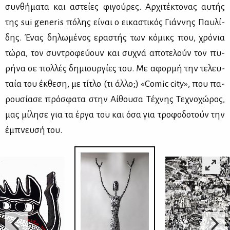
συν­θή­μα­τα και αστεί­ες φι­γού­ρες. Αρ­χι­τέ­κτο­νας αυ­τής
της sui generis πό­λης εί­ναι ο ει­κα­στι­κός Γιάν­νης Παυ­λί­
δης. Ένας δη­λω­μέ­νος ερα­στής των κό­μικς που, χρό­νια
τώ­ρα, τον συ­ντρο­φεύ­ουν και συ­χνά απο­τε­λούν τον πυ­
ρή­να σε πολ­λές δη­μιουρ­γί­ες του. Με αφορ­μή την τε­λευ­
ταία του έκ­θε­ση, με τί­τλο (τι άλ­λο;) «Comic city», που πα­
ρου­σί­α­σε πρό­σφα­τα στην Αί­θου­σα Τέ­χνης Τε­χνο­χώ­ρος,
μας μί­λη­σε για τα έρ­γα του και όσα για τρο­φο­δο­τούν την
έμπνευ­σή του.