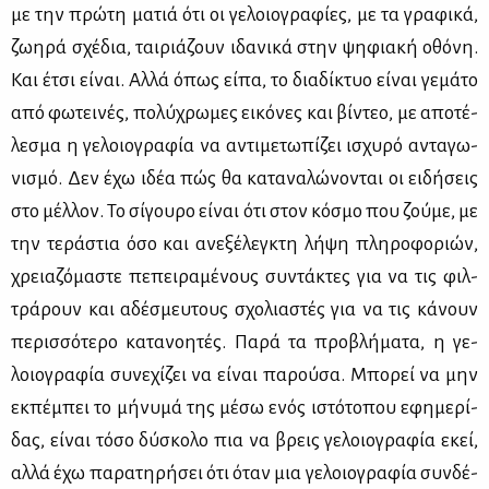
με την πρώ­τη μα­τιά ότι οι γε­λοιο­γρα­φί­ες, με τα γρα­φι­κά,
ζω­η­ρά σχέ­δια, ται­ριά­ζουν ιδα­νι­κά στην ψη­φια­κή οθό­νη.
Και έτσι εί­ναι. Αλ­λά όπως εί­πα, το δια­δί­κτυο εί­ναι γε­μά­το
από φω­τει­νές, πο­λύ­χρω­μες ει­κό­νες και βί­ντεο, με απο­τέ­
λε­σμα η γε­λοιο­γρα­φία να αντι­με­τω­πί­ζει ισχυ­ρό αντα­γω­
νι­σμό. Δεν έχω ιδέα πώς θα κα­τα­να­λώ­νο­νται οι ει­δή­σεις
στο μέλ­λον. Το σί­γου­ρο εί­ναι ότι στον κό­σμο που ζού­με, με
την τε­ρά­στια όσο και ανε­ξέ­λεγ­κτη λή­ψη πλη­ρο­φο­ριών,
χρεια­ζό­μα­στε πε­πει­ρα­μέ­νους συ­ντά­κτες για να τις φιλ­
τρά­ρουν και αδέ­σμευ­τους σχο­λια­στές για να τις κά­νουν
πε­ρισ­σό­τε­ρο κα­τα­νοη­τές. Πα­ρά τα προ­βλή­μα­τα, η γε­
λοιο­γρα­φία συ­νε­χί­ζει να εί­ναι πα­ρού­σα. Μπο­ρεί να μην
εκ­πέ­μπει το μή­νυ­μά της μέ­σω ενός ιστό­το­που εφη­με­ρί­
δας, εί­ναι τό­σο δύ­σκο­λο πια να βρεις γε­λοιο­γρα­φία εκεί,
αλ­λά έχω πα­ρα­τη­ρή­σει ότι όταν μια γε­λοιο­γρα­φία συν­δέ­