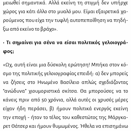
μειω­θεί ση­μα­ντι­κά. Αλ­λά εκεί­νη τη στιγ­μή δεν υπήρ­χε
χώ­ρος για κά­τι άλ­λο στο μυα­λό μου. Εί­μαι εξαι­ρε­τι­κά χα­
ρού­με­νος που εί­χα την τυ­φλή αυ­το­πε­ποί­θη­ση να πη­δή­
ξω από εκεί­νο το βρά­χο».
• Τι ση­μαί­νει για σέ­να να εί­σαι πο­λι­τι­κός γε­λοιο­γρά­
φος;
«Ωχ, αυ­τή εί­ναι μια δύ­σκο­λη ερώ­τη­ση! Μπή­κα στον κό­
σμο της πο­λι­τι­κής γε­λοιο­γρα­φί­ας επει­δή: α) δεν μπο­ρείς
να ζή­σεις στο Ηνω­μέ­νο Βα­σί­λειο απλώς σχε­διά­ζο­ντας
“ανώ­δυ­να” χιου­μο­ρι­στι­κά σκί­τσα. Θα μπο­ρού­σες να το
κά­νεις πριν από 50 χρό­νια, αλ­λά αυ­τές οι χρυ­σές μέ­ρες
εί­χαν ήδη πε­ρά­σει, β) ήμουν πο­λι­τι­κά ενερ­γός εκεί­νη
την επο­χή - ήταν το τέ­λος του κα­θε­στώ­τος της Μάρ­γκα­
ρετ Θά­τσερ και ήμουν θυ­μω­μέ­νος. Ήθε­λα να επι­ση­μά­νω