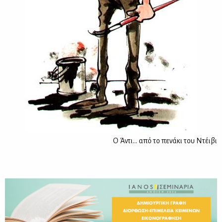
Ο Άντι… από το πενάκι του Ντέιβι