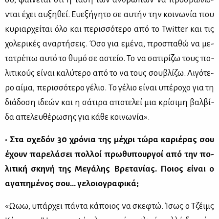
νται έχει αυ­ξη­θεί. Ευ­ε­ξή­γη­το σε αυ­τήν την κοι­νω­νία που
κυ­ριαρ­χεί­ται όλο και πε­ρισ­σό­τε­ρο από το Twitter και τις
χο­λε­ρι­κές αναρ­τή­σεις. Όσο για εμέ­να, προ­σπα­θώ να με­
τα­τρέ­πω αυ­τό το θυ­μό σε αστείο. Το να σα­τι­ρί­ζω τους πο­
λι­τι­κούς εί­ναι κα­λύ­τε­ρο από το να τους σου­βλί­ζω. Λι­γό­τε­
ρο αί­μα, πε­ρισ­σό­τε­ρο γέ­λιο. Το γέ­λιο εί­ναι υπέ­ρο­χο για τη
διά­δο­ση ιδε­ών και η σά­τι­ρα απο­τε­λεί μια κρί­σι­μη βαλ­βί­
δα απε­λευ­θέ­ρω­σης για κά­θε κοι­νω­νία».
• Στα σχε­δόν 30 χρό­νια της μέ­χρι τώ­ρα κα­ριέ­ρας σου
έχουν πα­ρε­λά­σει πολ­λοί πρω­θυ­πουρ­γοί από την πο­
λι­τι­κή σκη­νή της Με­γά­λης Βρε­τα­νί­ας. Ποιος εί­ναι ο
αγα­πη­μέ­νος σου… γε­λοιο­γρα­φι­κά;
«Ωωω, υπάρ­χει πά­ντα κά­ποιος να σκε­φτώ. Ίσως ο Τζέιμς