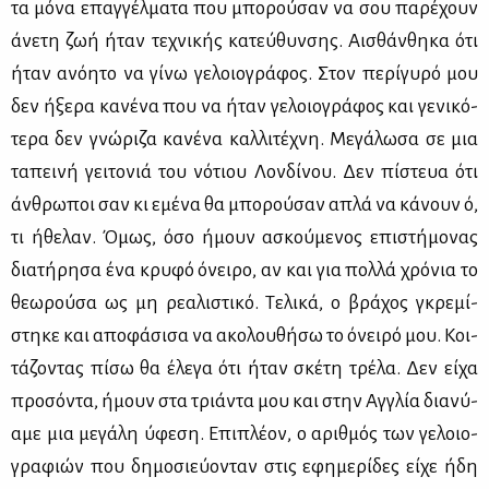
τα μό­να επαγ­γέλ­μα­τα που μπο­ρού­σαν να σου πα­ρέ­χουν
άνε­τη ζωή ήταν τε­χνι­κής κα­τεύ­θυν­σης. Αι­σθάν­θη­κα ότι
ήταν ανό­η­το να γί­νω γε­λοιο­γρά­φος. Στον πε­ρί­γυ­ρό μου
δεν ήξε­ρα κα­νέ­να που να ήταν γε­λοιο­γρά­φος και γε­νι­κό­
τε­ρα δεν γνώ­ρι­ζα κα­νέ­να καλ­λι­τέ­χνη. Με­γά­λω­σα σε μια
τα­πει­νή γει­το­νιά του νό­τιου Λον­δί­νου. Δεν πί­στευα ότι
άν­θρω­ποι σαν κι εμέ­να θα μπο­ρού­σαν απλά να κά­νουν ό,
τι ήθε­λαν. Όμως, όσο ήμουν ασκού­με­νος επι­στή­μο­νας
δια­τή­ρη­σα ένα κρυ­φό όνει­ρο, αν και για πολ­λά χρό­νια το
θε­ω­ρού­σα ως μη ρε­α­λι­στι­κό. Τε­λι­κά, ο βρά­χος γκρε­μί­
στη­κε και απο­φά­σι­σα να ακο­λου­θή­σω το όνει­ρό μου. Κοι­
τά­ζο­ντας πί­σω θα έλε­γα ότι ήταν σκέ­τη τρέ­λα. Δεν εί­χα
προ­σό­ντα, ήμουν στα τριά­ντα μου και στην Αγ­γλία δια­νύ­
α­με μια με­γά­λη ύφε­ση. Επι­πλέ­ον, ο αριθ­μός των γε­λοιο­
γρα­φιών που δη­μο­σιεύ­ο­νταν στις εφη­με­ρί­δες εί­χε ήδη