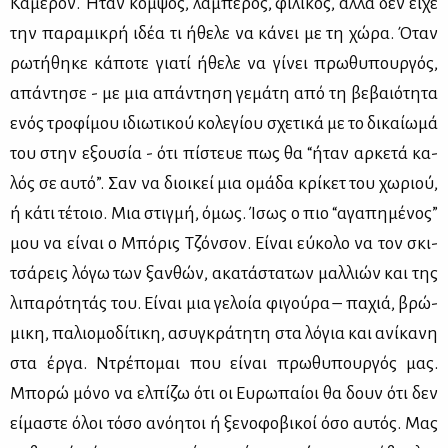
Κά­με­ρον. Ήταν κομ­ψός, λα­μπε­ρός, φι­λι­κός, αλ­λά δεν εί­χε
την πα­ρα­μι­κρή ιδέα τι ήθε­λε να κά­νει με τη χώ­ρα. Όταν
ρω­τή­θη­κε κά­πο­τε για­τί ήθε­λε να γί­νει πρω­θυ­πουρ­γός,
απά­ντη­σε - με μια απά­ντη­ση γε­μά­τη από τη βε­βαιό­τη­τα
ενός τρο­φί­μου ιδιω­τι­κού κο­λε­γί­ου σχε­τι­κά με το δι­καί­ω­μά
του στην εξου­σία - ότι πί­στευε πως θα “ήταν αρ­κε­τά κα­
λός σε αυ­τό”. Σαν να διοι­κεί μια ομά­δα κρί­κετ του χω­ριού,
ή κά­τι τέ­τοιο. Μια στιγ­μή, όμως. Ίσως ο πιο “αγα­πη­μέ­νος”
μου να εί­ναι ο Μπό­ρις Τζόν­σον. Εί­ναι εύ­κο­λο να τον σκι­
τσά­ρεις λό­γω των ξαν­θών, ακα­τά­στα­των μαλ­λιών και της
λι­πα­ρό­τη­τάς του. Εί­ναι μια γε­λοία φι­γού­ρα – πα­χιά, βρώ­
μι­κη, πα­λιο­μο­δί­τι­κη, ασυ­γκρά­τη­τη στα λό­για και ανί­κα­νη
στα έρ­γα. Ντρέ­πο­μαι που εί­ναι πρω­θυ­πουρ­γός μας.
Μπο­ρώ μό­νο να ελ­πί­ζω ότι οι Ευ­ρω­παί­οι θα δουν ότι δεν
εί­μα­στε όλοι τό­σο ανό­η­τοι ή ξε­νο­φο­βι­κοί όσο αυ­τός. Μας