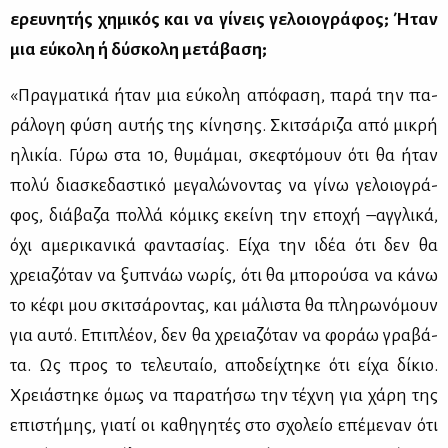
ερευ­νη­τής χη­μι­κός και να γί­νεις γε­λοιο­γρά­φος; Ήταν
μια εύ­κο­λη ή δύ­σκο­λη με­τά­βα­ση;
«Πραγ­μα­τι­κά ήταν μια εύ­κο­λη από­φα­ση, πα­ρά την πα­
ρά­λο­γη φύ­ση αυ­τής της κί­νη­σης. Σκι­τσά­ρι­ζα από μι­κρή
ηλι­κία. Γύ­ρω στα 10, θυ­μά­μαι, σκε­φτό­μουν ότι θα ήταν
πο­λύ δια­σκε­δα­στι­κό με­γα­λώ­νο­ντας να γί­νω γε­λοιο­γρά­
φος, διά­βα­ζα πολ­λά κό­μικς εκεί­νη την επο­χή –αγ­γλι­κά,
όχι αμε­ρι­κα­νι­κά φα­ντα­σί­ας. Εί­χα την ιδέα ότι δεν θα
χρεια­ζό­ταν να ξυ­πνάω νω­ρίς, ότι θα μπο­ρού­σα να κά­νω
το κέ­φι μου σκι­τσά­ρο­ντας, και μά­λι­στα θα πλη­ρω­νό­μουν
για αυ­τό. Επι­πλέ­ον, δεν θα χρεια­ζό­ταν να φο­ράω γρα­βά­
τα. Ως προς το τε­λευ­ταίο, απο­δεί­χτη­κε ότι εί­χα δί­κιο.
Χρειά­στη­κε όμως να πα­ρα­τή­σω την τέ­χνη για χά­ρη της
επι­στή­μης, για­τί οι κα­θη­γη­τές στο σχο­λείο επέ­με­ναν ότι