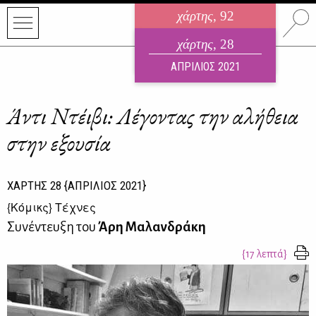
χάρτης
, 92
ηλεκτρονικό περιοδικό
χάρτης
, 28
ΑΥΓΟΥΣΤΟΣ 2026
ΑΠΡΙΛΙΟΣ 2021
Άντι Ντέιβι: Λέγοντας την αλήθεια
στην εξουσία
ΧΑΡΤΗΣ
28
{ΑΠΡΙΛΙΟΣ 2021}
{
Κόμικς
} Τέχνες
Συνέντευξη του
Άρη Μαλανδράκη
{17 λεπτά}