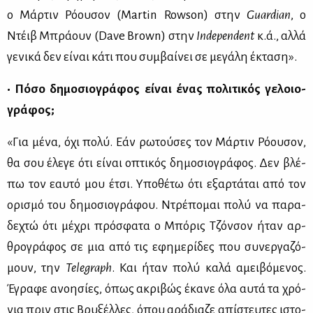
ο Μάρ­τιν Ρό­ου­σον (Martin Rowson) στην
Guardian
, ο
Ντέιβ Μπρά­ουν (Dave Brown) στην
Independent
κ.ά., αλ­λά
γε­νι­κά δεν εί­ναι κά­τι που συμ­βαί­νει σε με­γά­λη έκτα­ση».
• Πό­σο δη­μο­σιο­γρά­φος εί­ναι ένας πο­λι­τι­κός γε­λοιο­
γρά­φος;
«Για μέ­να, όχι πο­λύ. Εάν ρω­τού­σες τον Μάρ­τιν Ρό­ου­σον,
θα σου έλε­γε ότι εί­ναι οπτι­κός δη­μο­σιο­γρά­φος. Δεν βλέ­
πω τον εαυ­τό μου έτσι. Υπο­θέ­τω ότι εξαρ­τά­ται από τον
ορι­σμό του δη­μο­σιο­γρά­φου. Ντρέ­πο­μαι πο­λύ να πα­ρα­
δε­χτώ ότι μέ­χρι πρό­σφα­τα ο Μπό­ρις Τζόν­σον ήταν αρ­
θρο­γρά­φος σε μια από τις εφη­με­ρί­δες που συ­νερ­γα­ζό­
μουν, την
Telegraph
. Kαι ήταν πο­λύ κα­λά αμει­βό­με­νος.
Έγρα­φε ανοη­σί­ες, όπως ακρι­βώς έκα­νε όλα αυ­τά τα χρό­
νια πριν στις Βρυ­ξέλ­λες, όπου αρά­δια­ζε απί­στευ­τες ιστο­