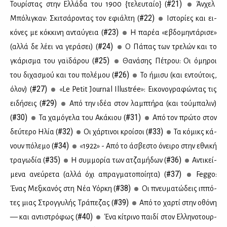
#21)
Του­ρί­στας στην Ελ­λά­δα του 1900 {τε­λευ­ταίο} (
Άν­χελ
#22)
Μπό­λι­γκαν: Σκι­τσά­ρο­ντας τον εφιάλ­τη (
Ιστο­ρί­ες και ει­
#23)
κό­νες με κόκ­κι­νη ανταύ­γεια (
Η πα­ρέα «εβδο­μη­ντά­ρι­σε»
#24)
(αλ­λά δε λέ­ει να γε­ρά­σει) (
Ο Πά­πας των τρε­λών και το
#25)
γκά­ρι­σμα του γαϊ­δά­ρου (
Θα­νά­σης Πέ­τρου: Οι όμη­ροι
#26)
του δι­χα­σμού και του πο­λέ­μου (
Το ήμι­συ (και εντού­τοις,
#27)
όλον) (
«Le Petit Journal Illustrée»: Ει­κο­νο­γρα­φώ­ντας τις
#29)
ει­δή­σεις (
Από την ιδέα στον λαμ­πτή­ρα (και τού­μπα­λιν)
#30)
#31)
(
Τα χα­μό­γε­λα του Ακά­κιου (
Από τον πρώ­το στον
#32)
#33)
δεύ­τε­ρο Ηλία (
Οι χάρ­τι­νοι κροί­σοι (
Τα κό­μικς κά­
#34)
νουν πό­λε­μο (
«1922» - Από το άσβε­στο όνει­ρο στην εθνι­κή
#35)
#36)
τρα­γω­δία (
Η συμ­μο­ρία των ατζα­μή­δων (
Αντι­κεί­
#37)
με­να ανεύ­ρε­τα (αλ­λά όχι απραγ­μα­το­ποί­η­τα) (
Feggo:
#38)
Ένας Με­ξι­κα­νός στη Νέα Υόρ­κη (
Οι πνευ­μα­τώ­δεις ιπ­πό­
#39)
τες μιας Στρογ­γυ­λής Τρά­πε­ζας (
Από το χαρ­τί στην οθό­νη
#40)
— και αντι­στρό­φως (
Ένα κί­τρι­νο παι­δί στον Ελ­λη­νο­τουρ­