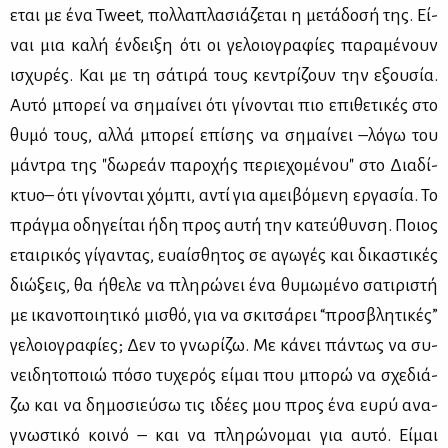
ε­ται με ένα Tweet, πολ­λα­πλα­σιά­ζε­ται η με­τά­δο­σή της. Εί­
ναι μια κα­λή έν­δει­ξη ότι οι γε­λοιο­γρα­φί­ες πα­ρα­μέ­νουν
ισχυ­ρές. Και με τη σά­τι­ρά τους κε­ντρί­ζουν την εξου­σία.
Αυ­τό μπο­ρεί να ση­μαί­νει ότι γί­νο­νται πιο επι­θε­τι­κές στο
θυ­μό τους, αλ­λά μπο­ρεί επί­σης να ση­μαί­νει –λό­γω του
μά­ντρα της "δω­ρε­άν πα­ρο­χής πε­ριε­χο­μέ­νου" στο Δια­δί­
κτυο– ότι γί­νο­νται χό­μπι, αντί για αμει­βό­με­νη ερ­γα­σία. Το
πράγ­μα οδη­γεί­ται ήδη προς αυ­τή την κα­τεύ­θυν­ση. Ποιος
εται­ρι­κός γί­γα­ντας, ευαί­σθη­τος σε αγω­γές και δι­κα­στι­κές
διώ­ξεις, θα ήθε­λε να πλη­ρώ­νει ένα θυ­μω­μέ­νο σα­τι­ρι­στή
με ικα­νο­ποι­η­τι­κό μι­σθό, για να σκι­τσά­ρει “προ­σβλη­τι­κές”
γε­λοιο­γρα­φί­ες; Δεν το γνω­ρί­ζω. Με κά­νει πά­ντως να συ­
νει­δη­το­ποιώ πό­σο τυ­χε­ρός εί­μαι που μπο­ρώ να σχε­διά­
ζω και να δη­μο­σιεύ­σω τις ιδέ­ες μου προς ένα ευ­ρύ ανα­
γνω­στι­κό κοι­νό – και να πλη­ρώ­νο­μαι για αυ­τό. Εί­μαι