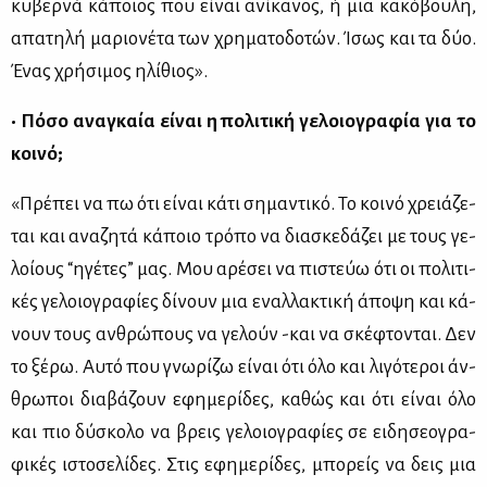
κυ­βερ­νά κά­ποιος που εί­ναι ανί­κα­νος, ή μια κα­κό­βου­λη,
απα­τη­λή μα­ριο­νέ­τα των χρη­μα­το­δο­τών. Ίσως και τα δύο.
Ένας χρή­σι­μος ηλί­θιος».
• Πό­σο ανα­γκαία εί­ναι η πο­λι­τι­κή γε­λοιο­γρα­φία για το
κοι­νό;
«Πρέ­πει να πω ότι εί­ναι κά­τι ση­μα­ντι­κό. Το κοι­νό χρειά­ζε­
ται και ανα­ζη­τά κά­ποιο τρό­πο να δια­σκε­δά­ζει με τους γε­
λοί­ους “ηγέ­τες” μας. Μου αρέ­σει να πι­στεύω ότι οι πο­λι­τι­
κές γε­λοιο­γρα­φί­ες δί­νουν μια εναλ­λα­κτι­κή άπο­ψη και κά­
νουν τους αν­θρώ­πους να γε­λούν -και να σκέ­φτο­νται. Δεν
το ξέ­ρω. Αυ­τό που γνω­ρί­ζω εί­ναι ότι όλο και λι­γό­τε­ροι άν­
θρω­ποι δια­βά­ζουν εφη­με­ρί­δες, κα­θώς και ότι εί­ναι όλο
και πιο δύ­σκο­λο να βρεις γε­λοιο­γρα­φί­ες σε ει­δη­σε­ο­γρα­
φι­κές ιστο­σε­λί­δες. Στις εφη­με­ρί­δες, μπο­ρείς να δεις μια