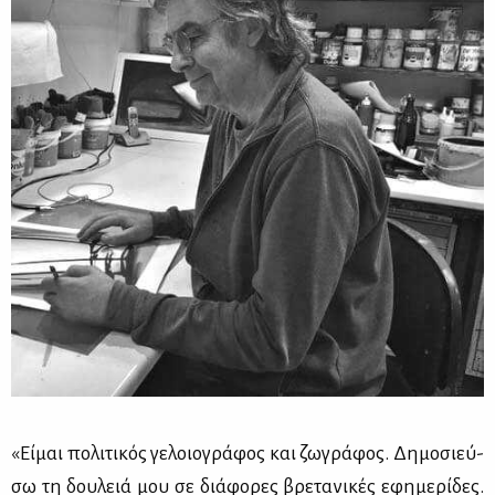
«Εί­μαι πο­λι­τι­κός γε­λοιο­γρά­φος και ζω­γρά­φος. Δη­μο­σιεύ­
σω τη δου­λειά μου σε διά­φο­ρες βρε­τα­νι­κές εφη­με­ρί­δες.