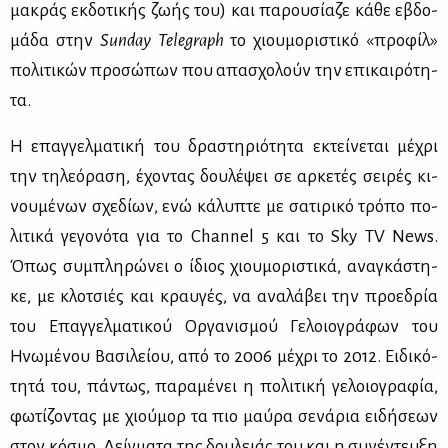
μα­κράς εκ­δο­τι­κής ζω­ής του) και πα­ρου­σί­α­ζε κά­θε εβδο­
μά­δα στην
Sunday Telegraph
το χιου­μο­ρι­στι­κό «προ­φίλ»
πο­λι­τι­κών προ­σώ­πων που απα­σχο­λούν την επι­και­ρό­τη­
τα.
Η επαγ­γελ­μα­τι­κή του δρα­στη­ριό­τη­τα εκτεί­νε­ται μέ­χρι
την τη­λε­ό­ρα­ση, έχο­ντας δου­λέ­ψει σε αρ­κε­τές σει­ρές κι­
νου­μέ­νων σχε­δί­ων, ενώ κά­λυ­πτε με σα­τι­ρι­κό τρό­πο πο­
λι­τι­κά γε­γο­νό­τα για το Channel 5 και το Sky TV News.
Όπως συ­μπλη­ρώ­νει ο ίδιος χιου­μο­ρι­στι­κά, ανα­γκά­στη­
κε, με κλο­τσιές και κραυ­γές, να ανα­λά­βει την προ­ε­δρία
του Επαγ­γελ­μα­τι­κού Ορ­γα­νι­σμού Γε­λοιο­γρά­φων του
Ηνω­μέ­νου Βα­σι­λεί­ου, από το 2006 μέ­χρι το 2012. Ει­δι­κό­
τη­τά του, πά­ντως, πα­ρα­μέ­νει η πο­λι­τι­κή γε­λοιο­γρα­φία,
φω­τί­ζο­ντας με χιού­μορ τα πιο μαύ­ρα σε­νά­ρια ει­δή­σε­ων
στον κό­σμο. Δείγ­μα­τα της δου­λειάς του και η συ­νέ­ντευ­ξη