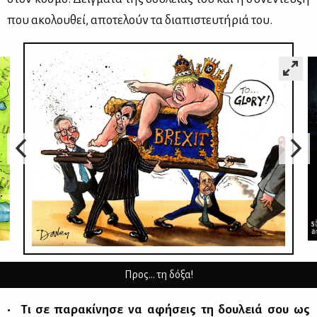
που ακο­λου­θεί, απο­τε­λούν τα δια­πι­στευ­τή­ριά του.
Προς… τη δόξα!
• Τι σε πα­ρα­κί­νη­σε να αφή­σεις τη δου­λειά σου ως