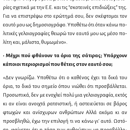
ρί­ες σχε­τι­κά με την Ε.Ε. και τις “σκο­τει­νές επι­διώ­ξεις” της.
Για να επι­στρέ­ψω στο ερώ­τη­μά σου, δεν σκέ­φτο­μαι τον
εαυ­τό μου ως δη­μο­σιο­γρά­φο. Υπο­θέ­τω ότι όταν κά­νω πο­
λι­τι­κές γε­λοιο­γρα­φί­ες θε­ω­ρώ τον εαυ­τό μου ως μέ­σο πο­
λί­τη και, μά­λι­στα, θυ­μω­μέ­νο».
• Μέ­χρι πού φθά­νουν τα όρια της σά­τι­ρας; Υπάρ­χουν
κά­ποιοι πε­ριο­ρι­σμοί που θέ­τεις στον εαυ­τό σου;
«Δεν γνω­ρί­ζω. Υπο­θέ­τω ότι ο κα­θέ­νας έχει τα δι­κά του
όρια, το δι­κό του ση­μείο όπου νιώ­θει ότι προ­σβάλ­λε­ται.
Προ­σω­πι­κά, δεν με ενο­χλεί πο­λύ μια γε­λοιο­γρα­φία, εκτός
κι αν εί­ναι ανοι­χτά ρα­τσι­στι­κή, ή αστειεύ­ε­ται σε βά­ρος
φτω­χών και ανί­σχυ­ρων αν­θρώ­πων Αλ­λά ακό­μα κι αν
προ­σβλη­θώ, έχω την επι­λο­γή τι να κά­νω γι' αυ­τό. Ωστό­
σο, φαί­νε­ται ότι η τά­ση των αν­θρώ­πων να προ­σβάλ­λο­