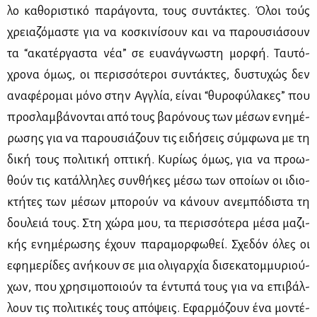
λο κα­θο­ρι­στι­κό πα­ρά­γο­ντα, τους συ­ντά­κτες. Όλοι τούς
χρεια­ζό­μα­στε για να κο­σκι­νί­σουν και να πα­ρου­σιά­σουν
τα “ακα­τέρ­γα­στα νέα” σε ευα­νά­γνω­στη μορ­φή. Ταυ­τό­
χρο­να όμως, οι πε­ρισ­σό­τε­ροι συ­ντά­κτες, δυ­στυ­χώς δεν
ανα­φέ­ρο­μαι μό­νο στην Αγ­γλία, εί­ναι “θυ­ρο­φύ­λα­κες” που
προ­σλαμ­βά­νο­νται από τους βα­ρό­νους των μέ­σων ενη­μέ­
ρω­σης για να πα­ρου­σιά­ζουν τις ει­δή­σεις σύμ­φω­να με τη
δι­κή τους πο­λι­τι­κή οπτι­κή. Κυ­ρί­ως όμως, για να προ­ω­
θούν τις κα­τάλ­λη­λες συν­θή­κες μέ­σω των οποί­ων οι ιδιο­
κτή­τες των μέ­σων μπο­ρούν να κά­νουν ανε­μπό­δι­στα τη
δου­λειά τους. Στη χώ­ρα μου, τα πε­ρισ­σό­τε­ρα μέ­σα μα­ζι­
κής ενη­μέ­ρω­σης έχουν πα­ρα­μορ­φω­θεί. Σχε­δόν όλες οι
εφη­με­ρί­δες ανή­κουν σε μια ολι­γαρ­χία δι­σε­κα­τομ­μυ­ριού­
χων, που χρη­σι­μο­ποιούν τα έντυ­πά τους για να επι­βάλ­
λουν τις πο­λι­τι­κές τους από­ψεις. Εφαρ­μό­ζουν ένα μο­ντέ­