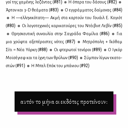
#81)
#82)
γοί της χα­μέ­νης λε­ζά­ντας (
Η όπε­ρα του δά­σους (
#83)
#84)
Άρ­τον και 3-D θε­ά­μα­τα (
Ο εγ­γράμ­μα­τος δαί­μο­νας (
Η ―ελ­λη­νι­κό­τα­τη― Ακ­μή στα καρ­τούν του Γουάιλ Ε. Κο­γιότ
#80)
#85)
(
Οι λο­γο­τε­χνι­κές κα­ρι­κα­τού­ρες του Ντέι­βιντ Λε­βίν (
#86)
Θρη­σκευ­τι­κή συ­ναυ­λία στην Σα­γρά­δα Φα­μί­λια (
Για
#87)
μια χού­φτα αξε­πέ­ρα­στες νό­τες (
Μη­τρό­πο­λη + Γκό­θαμ
#88)
#89)
Σί­τι = Νέα Υόρ­κη (
Οι φτε­ρω­τοί τε­νό­ροι (
Ο Ιγκόρ
#90)
Μοϊ­σέ­γιεφ και τα ίχνη των θρύ­λων (
Σύ­μπαν λί­γων εκα­το­
#91)
#92)
στών (
Η Μπελ Επόκ του μπά­νιου (
αυτόν το μήνα οι εκδότες προτείνουν: