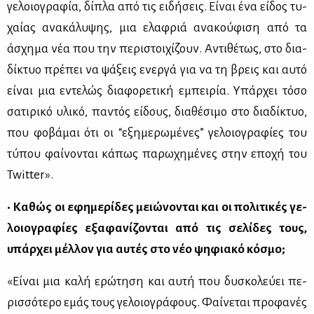
γε­λοιο­γρα­φία, δί­πλα από τις ει­δή­σεις. Εί­ναι ένα εί­δος τυ­
χαί­ας ανα­κά­λυ­ψης, μια ελα­φριά ανα­κού­φι­ση από τα
άσχη­μα νέα που την πε­ρι­στοι­χί­ζουν. Αντι­θέ­τως, στο δια­
δί­κτυο πρέ­πει να ψά­ξεις ενερ­γά για να τη βρεις και αυ­τό
εί­ναι μια εντε­λώς δια­φο­ρε­τι­κή εμπει­ρία. Υπάρ­χει τό­σο
σα­τι­ρι­κό υλι­κό, πα­ντός εί­δους, δια­θέ­σι­μο στο δια­δί­κτυο,
που φο­βά­μαι ότι οι “εξη­με­ρω­μέ­νες” γε­λοιο­γρα­φί­ες του
τύ­που φαί­νο­νται κά­πως πα­ρω­χη­μέ­νες στην επο­χή του
Twitter».
• Κα­θώς οι εφη­με­ρί­δες μειώ­νο­νται και οι πο­λι­τι­κές γε­
λοιο­γρα­φί­ες εξα­φα­νί­ζο­νται από τις σε­λί­δες τους,
υπάρ­χει μέλ­λον για αυ­τές στο νέο ψη­φια­κό κό­σμο;
«Εί­ναι μια κα­λή ερώ­τη­ση και αυ­τή που δυ­σκο­λεύ­ει πε­
ρισ­σό­τε­ρο εμάς τους γε­λοιο­γρά­φους. Φαί­νε­ται προ­φα­νές