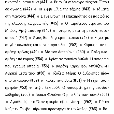
#41)
κι­κό πό­λε­μο του 1897 (
Brito: Οι γε­λοιο­γρα­φί­ες του Τύ­που
#42)
#43)
σε αγω­νία (
Τα 2.448 μί­λια της τέ­χνης (
Τά­μα­τα
#44)
στη Μα­ντό­να (
Dave Brown: Η επι­και­ρό­τη­τα σε πα­ρω­δί­ες
#45)
της κλα­σι­κής ζω­γρα­φι­κής (
Ο πα­ρά­ξε­νος στρα­τός του
#46)
Μπό­ρις Αρ­τζι­μπά­σεφ (
Ιστο­ρί­ες με­τά τη με­γά­λη κα­τα­
#47)
#48)
στρο­φή (
Άγιος Βα­σί­λης: εμπι­στευ­τι­κό (
Ευ­χές με
#52)
αυ­γά, τσο­λιά­δες και πο­ντο­πό­ρα πλοία (
Κό­μικς εμπνευ­
#49)
#50)
σμέ­νης τρέ­λας (
Μα τον Αστε­ρί­σκο! (
Πό­λη πλα­
#54)
σμέ­νη από κό­μικς (
Κρί­στιαν ενα­ντί­ον Μπλάι: Η ανταρ­σία
#56)
που έγρα­ψε ιστο­ρία (
Βα­ρό­νη Κά­ρεν φον Μπλί­ξεν: «Η
#58)
Αφρι­κή μέ­σα της» (
Τζό­ζεφ Μέ­ρικ: Ο άν­θρω­πος πί­σω
#59)
#51)
από το «τέ­ρας» (
Γκα­λε­ρί εν αι­θρία (
Η τέ­χνη των 7
#53)
ημε­ρών (
Τά­τζιο Σε­κια­ρό­λι: Ο «σπουρ­γί­της» της σκαν­δα­
#60)
#61)
λο­θη­ρί­ας (
Γουά­λι Φλού­ντι: Ο βα­σι­λιάς των τού­νελ (
#62)
Αγκά­θα Κρί­στι: Όταν η κυ­ρία εξα­φα­νί­στη­κε (
Πέ­τερ
#63)
Κούρ­τεν: Το «βα­μπίρ» που προ­α­νήγ­γει­λε τον Χί­τλερ (
Βα­