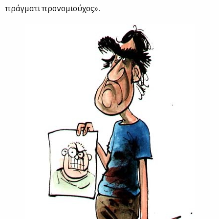
πράγ­μα­τι προ­νο­μιού­χος».