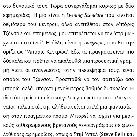
στο δυ­να­μι­κό τους. Τώ­ρα συ­νερ­γά­ζο­μαι κυ­ρί­ως με δύο
εφη­με­ρί­δες. Η μία εί­ναι η
Evening Standard
που κι­νεί­ται
δε­ξιό­τε­ρα του κέ­ντρου, αλ­λά αντι­τί­θε­ται στον Μπό­ρις
Τζόν­σον και, επο­μέ­νως, μου επι­τρέ­πε­ται να τον “στρι­μώ­
χνω στα σκοι­νιά”. Η άλ­λη εί­ναι η
Telegraph
, που θα την
όρι­ζα ως “Μπό­ρις-Κε­ντρώα”. Εδώ τα πράγ­μα­τα εί­ναι πιο
δύ­σκο­λα και πρέ­πει να ακο­λου­θώ μια προ­σε­κτι­κή γραμ­
μή για­τί οι ανα­γνώ­στες, στην πλειο­ψη­φία τους, εί­ναι
οπα­δοί του Τζόν­σον. Προ­σπα­θώ να τον σα­τι­ρί­ζω όσο
μπο­ρώ, αλ­λά υπάρ­χει με­γα­λύ­τε­ρος βαθ­μός δυ­σκο­λί­ας. Η
ιδέα ότι εμείς οι πο­λι­τι­κοί γε­λοιο­γρά­φοι εί­μα­στε όλοι γεν­
ναί­οι πο­λε­μι­στές της αλή­θειας εί­ναι απλά μια φα­ντα­σί­ω­
ση στον πραγ­μα­τι­κό κό­σμο. Μπο­ρεί να ισχύ­ει για με­ρι­
κούς κα­θιε­ρω­μέ­νους βρε­τα­νούς γε­λοιο­γρά­φους σε φι­λε­
λεύ­θε­ρες εφη­με­ρί­δες, όπως ο Στιβ Μπελ (Steve Bell) και