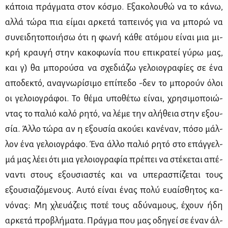
κά­ποια πράγ­μα­τα στον κό­σμο. Εξα­κο­λου­θώ να το κά­νω,
αλ­λά τώ­ρα πια εί­μαι αρ­κε­τά τα­πει­νός για να μπο­ρώ να
συ­νει­δη­το­ποι­ή­σω ότι η φω­νή κά­θε ατό­μου εί­ναι μια μι­
κρή κραυ­γή στην κα­κο­φω­νία που επι­κρα­τεί γύ­ρω μας,
και γ) θα μπο­ρού­σα να σχε­διά­ζω γε­λοιο­γρα­φί­ες σε ένα
απο­δε­κτό, ανα­γνω­ρί­σι­μο επί­πε­δο -δεν το μπο­ρούν όλοι
οι γε­λοιο­γρά­φοι. Το θέ­μα υπο­θέ­τω εί­ναι, χρη­σι­μο­ποιώ­
ντας το πα­λιό κα­λό ρη­τό, να λέ­με την αλή­θεια στην εξου­
σία. Άλ­λο τώ­ρα αν η εξου­σία ακού­ει κα­νέ­ναν, πό­σο μάλ­
λον ένα γε­λοιο­γρά­φο. Ένα άλ­λο πα­λιό ρη­τό στο επάγ­γελ­
μά μας λέ­ει ότι μια γε­λοιο­γρα­φία πρέ­πει να στέ­κε­ται απέ­
να­ντι στους εξου­σια­στές και να υπε­ρα­σπί­ζε­ται τους
εξου­σια­ζό­με­νους. Αυ­τό εί­ναι ένας πο­λύ ευαί­σθη­τος κα­
νό­νας: Μη χλευά­ζεις πο­τέ τους αδύ­να­μους, έχουν ήδη
αρ­κε­τά προ­βλή­μα­τα. Πράγ­μα που μας οδη­γεί σε έναν άλ­