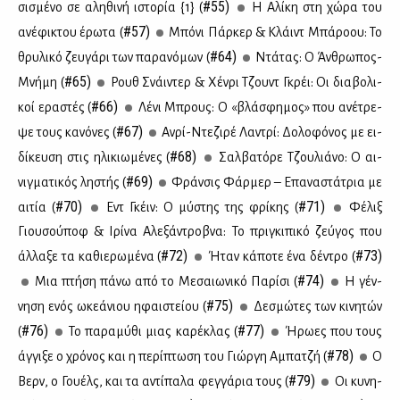
#55)
σι­σμέ­νο σε αλη­θι­νή ιστο­ρία {1} (
Η Αλί­κη στη χώ­ρα του
#57)
ανέ­φι­κτου έρω­τα (
Μπό­νι Πάρ­κερ & Κλάιντ Μπά­ρο­ου: Το
#64)
θρυ­λι­κό ζευ­γά­ρι των πα­ρα­νό­μων (
Ντά­τας: Ο Άν­θρω­πος-
#65)
Μνή­μη (
Ρουθ Σνάι­ντερ & Χέν­ρι Τζουντ Γκρέι: Οι δια­βο­λι­
#66)
κοί ερα­στές (
Λέ­νι Μπρους: Ο «βλά­σφη­μος» που ανέ­τρε­
#67)
ψε τους κα­νό­νες (
Αν­ρί-Ντε­ζι­ρέ Λα­ντρί: Δο­λο­φό­νος με ει­
#68)
δί­κευ­ση στις ηλι­κιω­μέ­νες (
Σαλ­βα­τό­ρε Τζου­λιά­νο: Ο αι­
#69)
νιγ­μα­τι­κός λη­στής (
Φράν­σις Φάρ­μερ – Επα­να­στά­τρια με
#70)
#71)
αι­τία (
Εντ Γκέιν: Ο μύ­στης της φρί­κης (
Φέ­λιξ
Γιου­σού­ποφ & Ιρί­να Αλε­ξά­ντροβ­να: Το πρι­γκι­πι­κό ζεύ­γος που
#72)
#73)
άλ­λα­ξε τα κα­θιε­ρω­μέ­να (
Ήταν κά­πο­τε ένα δέ­ντρο (
#74)
Μια πτή­ση πά­νω από το Με­σαιω­νι­κό Πα­ρί­σι (
Η γέν­
#75)
νη­ση ενός ωκε­ά­νιου ηφαι­στεί­ου (
Δε­σμώ­τες των κι­νη­τών
#76)
#77)
(
Το πα­ρα­μύ­θι μιας κα­ρέ­κλας (
Ήρω­ες που τους
#78)
άγ­γι­ξε ο χρό­νος και η πε­ρί­πτω­ση του Γιώρ­γη Αμπα­τζή (
Ο
#79)
Βερν, ο Γου­έλς, και τα αντί­πα­λα φεγ­γά­ρια τους (
Οι κυ­νη­