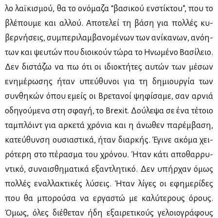
λο λαϊ­κι­σμού, θα το ονό­μα­ζα “βα­σι­κού εν­στί­κτου”, που το
βλέ­που­με και αλ­λού. Απο­τε­λεί τη βά­ση για πολ­λές κυ­
βερ­νή­σεις, συ­μπε­ρι­λαμ­βα­νο­μέ­νων των ανί­κα­νων, ανό­η­
των και ψευ­τών που διοι­κούν τώ­ρα το Ηνω­μέ­νο Βα­σί­λειο.
Δεν δι­στά­ζω να πω ότι οι ιδιο­κτή­τες αυ­τών των μέ­σων
ενη­μέ­ρω­σης ήταν υπεύ­θυ­νοι για τη δη­μιουρ­γία των
συν­θη­κών όπου εμείς οι Βρε­τα­νοί ψη­φί­σα­με, σαν αρ­νιά
οδη­γού­με­να στη σφα­γή, το Brexit. Δού­λε­ψα σε ένα τέ­τοιο
τα­μπλόιντ για αρ­κε­τά χρό­νια και η άνω­θεν πα­ρέμ­βα­ση,
κα­τεύ­θυν­ση ου­σια­στι­κά, ήταν διαρ­κής. Έγι­νε ακό­μα χει­
ρό­τε­ρη στο πέ­ρα­σμα του χρό­νου. Ήταν κά­τι απο­θαρ­ρυ­
ντι­κό, συ­ναι­σθη­μα­τι­κά εξα­ντλη­τι­κό. Δεν υπήρ­χαν όμως
πολ­λές εναλ­λα­κτι­κές λύ­σεις. Ήταν λί­γες οι εφη­με­ρί­δες
που θα μπο­ρού­σα να ερ­γα­στώ με κα­λύ­τε­ρους όρους.
Όμως, όλες διέ­θε­ταν ήδη εξαι­ρε­τι­κούς γε­λοιο­γρά­φους