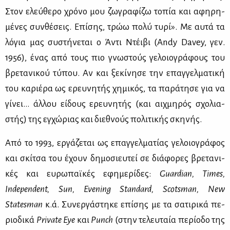
Στον ελεύ­θε­ρο χρό­νο μου ζω­γρα­φί­ζω το­πία και αφη­ρη­
μέ­νες συν­θέ­σεις. Επί­σης, τρώω πο­λύ τυ­ρί». Με αυ­τά τα
λό­για μας συ­στή­νε­ται ο Άντι Ντέι­βι (Andy Davey, γεν.
1956), ένας από τους πιο γνω­στούς γε­λοιο­γρά­φους του
βρε­τα­νι­κού τύ­που. Αν και ξε­κί­νη­σε την επαγ­γελ­μα­τι­κή
του κα­ριέ­ρα ως ερευ­νη­τής χη­μι­κός, τα πα­ρά­τη­σε για να
γί­νει… άλ­λου εί­δους ερευ­νη­τής (και αιχ­μη­ρός σχο­λια­
στής) της εγ­χώ­ριας και διε­θνούς πο­λι­τι­κής σκη­νής.
Από το 1993, ερ­γά­ζε­ται ως επαγ­γελ­μα­τί­ας γε­λοιο­γρά­φος
και σκί­τσα του έχουν δη­μο­σιευ­τεί σε διά­φο­ρες βρε­τα­νι­
κές και ευ­ρω­παϊ­κές εφη­με­ρί­δες:
Guardian, Times,
Independent, Sun, Evening Standard, Scotsman, New
Statesman
κ.ά. Συ­νερ­γά­στη­κε επί­σης με τα σα­τι­ρι­κά πε­
ριο­δι­κά
Private Eye
και
Punch
(στην τε­λευ­ταία πε­ρί­ο­δο της