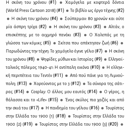
#1)
Η σκό­νη του χρό­νου (
Χα­μό­γε­λα με κο­φτε­ρά δό­ντια
#1)
#2)
{World Press Cartoon 2018} (
Το βι­βλίο ως έρ­γο τέ­χνης (
#4)
Η σκό­νη του χρό­νου (
Σού­περ­μαν: 80 χρο­νών και ού­τε
#2)
#3)
μία άσπρη τρί­χα (
Η σκό­νη του χρό­νου (
Αλ­τάν, ο
#3)
επι­σκέ­πτης με το αιχ­μη­ρό πε­νά­κι (
Ο Χα­λε­πάς με τη
#5)
#6)
γλώσ­σα των κό­μικς (
Σκί­τσα που απέ­κτη­σαν ζωή (
#7)
Πα­ρω­δώ­ντας την τέ­χνη: Το χα­μό­γε­λο έγι­νε γέ­λιο (
Η σκό­νη
#8)
#9)
του χρό­νου (
Ψη­φί­δες μύ­θων και Ιστο­ρί­ας (
Ελ­λη­νοϊ­
#10)
τα­λι­κός πό­λε­μος 1940-41: Η αντί­πα­λη ει­κό­να (
Η ελ­λη­νι­
#11)
κή πε­ρι­πέ­τεια του Τε­ντέν (
Από πού πά­νε για τη Λι­μνού­
#13)
#12)
πο­λη; (
Χο­ρεύ­ο­ντας με το 3 (
Τα σύ­νο­ρα της σά­τι­
#14)
#14)
ρας (
Cosplay: Ο άλ­λος μου εαυ­τός (
Ο γέ­ρος, η
#15)
θά­λασ­σα και το «Life» (
Ένας σκύ­λος πιο χα­ζός και από
#17)
#16)
την σκιά του (
Η παν­δη­μία του γέ­λιου (
Του­ρί­στας
#18)
στην Ελ­λά­δα του 1900 {1} (
Του­ρί­στας στην Ελ­λά­δα του
#19)
#20)
1900 {2} (
Του­ρί­στας στην Ελ­λά­δα του 1900 {3} (