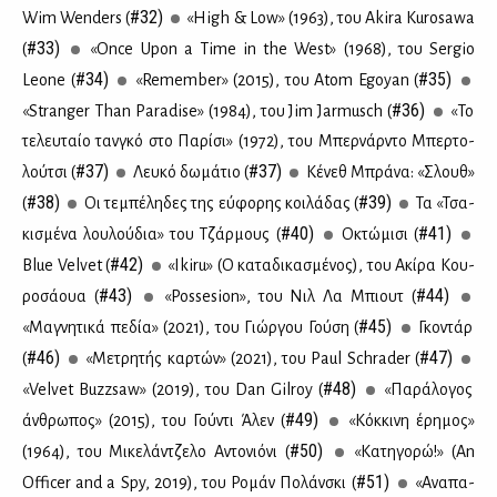
#32)
Wim Wenders (
«High & Low» (1963), του Akira Kurosawa
#33)
(
«Once Upon a Time in the West» (1968), του Sergio
#34)
#35)
Leone (
«Remember» (2015), του Atom Egoyan (
#36)
«Stranger Than Paradise» (1984), του Jim Jarmusch (
«To
τε­λευ­ταίο ταν­γκό στο Πα­ρί­σι» (1972), του Μπερ­νάρ­ντο Μπερ­το­
#37)
#37)
λού­τσι (
Λευ­κό δω­μά­τιο (
Κέ­νεθ Μπρά­να: «Σλουθ»
#38)
#39)
(
Οι τε­μπέ­λη­δες της εύ­φο­ρης κοι­λά­δας (
Τα «Τσα­
#40)
#41)
κι­σμέ­να λου­λού­δια» του Τζάρ­μους (
Οκτώ­μι­σι (
#42)
Blue Velvet (
«Ikiru» (Ο κα­τα­δι­κα­σμέ­νος), του Aκί­ρα Κου­
#43)
#44)
ρο­σά­ουα (
«Possesion», του Νιλ Λα Μπιουτ (
#45)
«Μα­γνη­τι­κά πε­δία» (2021), του Γιώρ­γου Γού­ση (
Γκο­ντάρ
#46)
#47)
(
«Με­τρη­τής καρ­τών» (2021), του Paul Schrader (
#48)
«Velvet Buzzsaw» (2019), του Dan Gilroy (
«Πα­ρά­λο­γος
#49)
άν­θρω­πος» (2015), του Γού­ντι Άλεν (
«Κόκ­κι­νη έρη­μος»
#50)
(1964), του Mι­κε­λάν­τζε­λο Αντο­νιό­νι (
«Κα­τη­γο­ρώ!» (An
#51)
Officer and a Spy, 2019), του Ρο­μάν Πο­λάν­σκι (
«Ανα­πα­