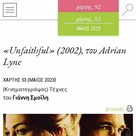
χάρτης
, 92
ηλεκτρονικό περιοδικό
χάρτης
, 53
ΑΥΓΟΥΣΤΟΣ 2026
ΜΑΪΟΣ 2023
«Unfaithful» (2002), του Adrian
Lyne
ΧΑΡΤΗΣ
53
{ΜΑΪΟΣ 2023}
{
Κινηματογράφος
} Τέχνες
του
Γιάννη Σμοΐλη
{8 λεπτά}