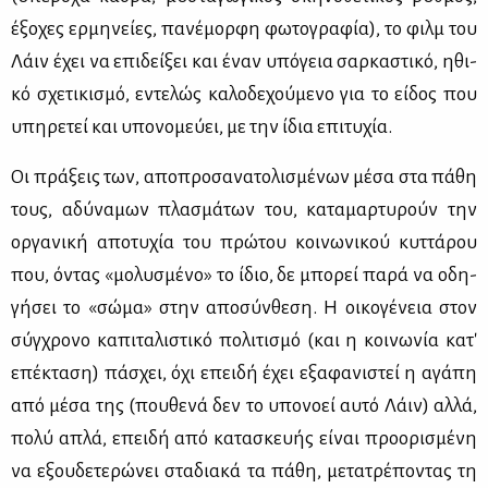
έξο­χες ερ­μη­νεί­ες, πα­νέ­μορ­φη φω­το­γρα­φία), το φιλμ του
Λάιν έχει να επι­δεί­ξει και έναν υπό­γεια σαρ­κα­στι­κό, ηθι­
κό σχε­τι­κι­σμό, εντε­λώς κα­λο­δε­χού­με­νο για το εί­δος που
υπη­ρε­τεί και υπο­νο­μεύ­ει, με την ίδια επι­τυ­χία.
Οι πρά­ξεις των, απο­προ­σα­να­το­λι­σμέ­νων μέ­σα στα πά­θη
τους, αδύ­να­μων πλα­σμά­των του, κα­τα­μαρ­τυ­ρούν την
ορ­γα­νι­κή απο­τυ­χία του πρώ­του κοι­νω­νι­κού κυτ­τά­ρου
που, όντας «μο­λυ­σμέ­νο» το ίδιο, δε μπο­ρεί πα­ρά να οδη­
γή­σει το «σώ­μα» στην απο­σύν­θε­ση. Η οι­κο­γέ­νεια στον
σύγ­χρο­νο κα­πι­τα­λι­στι­κό πο­λι­τι­σμό (και η κοι­νω­νία κα­τ'
επέ­κτα­ση) πά­σχει, όχι επει­δή έχει εξα­φα­νι­στεί η αγά­πη
από μέ­σα της (που­θε­νά δεν το υπο­νο­εί αυ­τό Λάιν) αλ­λά,
πο­λύ απλά, επει­δή από κα­τα­σκευ­ής εί­ναι προ­ο­ρι­σμέ­νη
να εξου­δε­τε­ρώ­νει στα­δια­κά τα πά­θη, με­τα­τρέ­πο­ντας τη