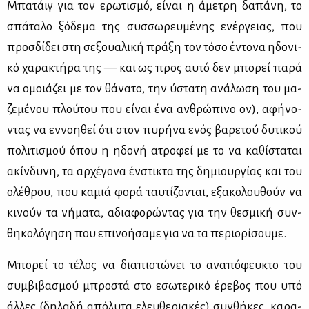
Μπα­τάιγ για τον ερω­τι­σμό, εί­ναι η άμε­τρη δα­πά­νη, το
σπά­τα­λο ξό­δε­μα της συσ­σω­ρευ­μέ­νης ενέρ­γειας, που
προσ­δί­δει στη σε­ξουα­λι­κή πρά­ξη τον τό­σο έντο­να ηδο­νι­
κό χα­ρα­κτή­ρα της — και ως προς αυ­τό δεν μπο­ρεί πα­ρά
να ομοιά­ζει με τον θά­να­το, την ύστα­τη ανά­λω­ση του μα­
ζε­μέ­νου πλού­του που εί­ναι ένα αν­θρώ­πι­νο ον), αφή­νο­
ντας να εν­νοη­θεί ότι στον πυ­ρή­να ενός βα­ρε­τού δυ­τι­κού
πο­λι­τι­σμού όπου η ηδο­νή ατρο­φεί με το να κα­θί­στα­ται
ακίν­δυ­νη, τα αρ­χέ­γο­να έν­στι­κτα της δη­μιουρ­γί­ας και του
ολέ­θρου, που κα­μιά φο­ρά ταυ­τί­ζο­νται, εξα­κο­λου­θούν να
κι­νούν τα νή­μα­τα, αδια­φο­ρώ­ντας για την θε­σμι­κή συν­
θη­κο­λό­γη­ση που επι­νο­ή­σα­με για να τα πε­ριο­ρί­σου­με.
Μπο­ρεί το τέ­λος να δια­πι­στώ­νει το ανα­πό­φευ­κτο του
συμ­βι­βα­σμού μπρο­στά στο εσω­τε­ρι­κό έρε­βος που υπό
άλ­λες (δη­λα­δή από­λυ­τα ελευ­θε­ρια­κές) συν­θή­κες, κα­ρα­