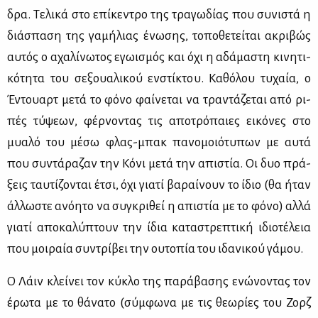
δρα. Τε­λι­κά στο επί­κε­ντρο της τρα­γω­δί­ας που συ­νι­στά η
διά­σπα­ση της γα­μή­λιας ένω­σης, το­πο­θε­τεί­ται ακρι­βώς
αυ­τός ο αχα­λί­νω­τος εγω­ι­σμός και όχι η αδά­μα­στη κι­νη­τι­
κό­τη­τα του σε­ξουα­λι­κού εν­στί­κτου. Κα­θό­λου τυ­χαία, o
Έντουαρτ με­τά το φό­νο φαί­νε­ται να τρα­ντά­ζε­ται από ρι­
πές τύ­ψε­ων, φέρ­νο­ντας τις απο­τρό­παιες ει­κό­νες στο
μυα­λό του μέ­σω φλας-μπακ πα­νο­μοιό­τυ­πων με αυ­τά
που συ­ντά­ρα­ζαν την Κό­νι με­τά την απι­στία. Οι δυο πρά­
ξεις ταυ­τί­ζο­νται έτσι, όχι για­τί βα­ραί­νουν το ίδιο (θα ήταν
άλ­λω­στε ανό­η­το να συ­γκρι­θεί η απι­στία με το φό­νο) αλ­λά
για­τί απο­κα­λύ­πτουν την ίδια κα­τα­στρε­πτι­κή ιδιο­τέ­λεια
που μοι­ραία συ­ντρί­βει την ου­το­πία του ιδα­νι­κού γά­μου.
Ο Λάιν κλεί­νει τον κύ­κλο της πα­ρά­βα­σης ενώ­νο­ντας τον
έρω­τα με το θά­να­το (σύμ­φω­να με τις θε­ω­ρί­ες του Ζορζ