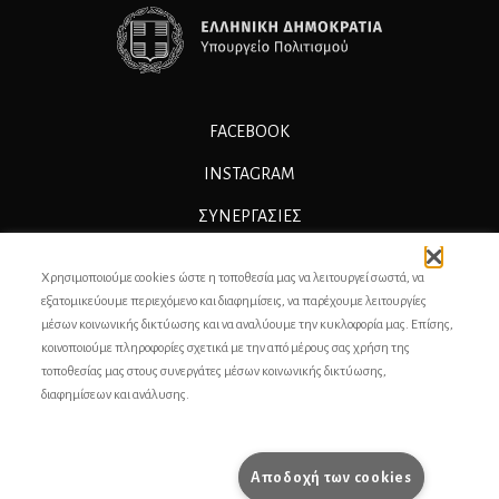
FACEBOOK
INSTAGRAM
ΣΥΝΕΡΓΑΣΊΕΣ
ΔΙΑΦΗΜΙΣΗ
Χρησιμοποιούμε cookies ώστε η τοποθεσία μας να λειτουργεί σωστά, να
ΕΠΙΚΟΙΝΩΝΙΑ
εξατομικεύουμε περιεχόμενο και διαφημίσεις, να παρέχουμε λειτουργίες
μέσων κοινωνικής δικτύωσης και να αναλύουμε την κυκλοφορία μας. Επίσης,
ΣΥΝΤΕΛΕΣΤΕΣ
κοινοποιούμε πληροφορίες σχετικά με την από μέρους σας χρήση της
τοποθεσίας μας στους συνεργάτες μέσων κοινωνικής δικτύωσης,
ΤΑΥΤΟΤΗΤΑ
διαφημίσεων και ανάλυσης.
ΠΡΟΣΩΠΙΚΆ ΔΕΔΟΜΈΝΑ
ΟΡΟΙ ΧΡΗΣΗΣ
Αποδοχή των cookies