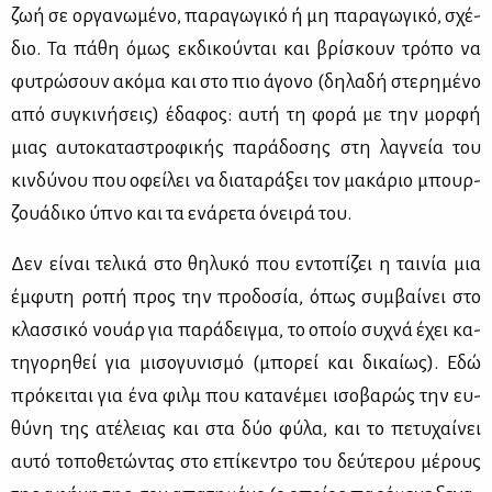
ζωή σε ορ­γα­νω­μέ­νο, πα­ρα­γω­γι­κό ή μη πα­ρα­γω­γι­κό, σχέ­
διο. Τα πά­θη όμως εκ­δι­κού­νται και βρί­σκουν τρό­πο να
φυ­τρώ­σουν ακό­μα και στο πιο άγο­νο (δη­λα­δή στε­ρη­μέ­νο
από συ­γκι­νή­σεις) έδα­φος: αυ­τή τη φο­ρά με την μορ­φή
μιας αυ­το­κα­τα­στρο­φι­κής πα­ρά­δο­σης στη λα­γνεία του
κιν­δύ­νου που οφεί­λει να δια­τα­ρά­ξει τον μα­κά­ριο μπουρ­
ζουά­δι­κο ύπνο και τα ενά­ρε­τα όνει­ρά του.
Δεν εί­ναι τε­λι­κά στο θη­λυ­κό που εντο­πί­ζει η ται­νία μια
έμ­φυ­τη ρο­πή προς την προ­δο­σία, όπως συμ­βαί­νει στο
κλασ­σι­κό νουάρ για πα­ρά­δειγ­μα, το οποίο συ­χνά έχει κα­
τη­γο­ρη­θεί για μι­σο­γυ­νι­σμό (μπο­ρεί και δι­καί­ως). Εδώ
πρό­κει­ται για ένα φιλμ που κα­τα­νέ­μει ισο­βα­ρώς την ευ­
θύ­νη της ατέ­λειας και στα δύο φύ­λα, και το πε­τυ­χαί­νει
αυ­τό το­πο­θε­τώ­ντας στο επί­κε­ντρο του δεύ­τε­ρου μέ­ρους