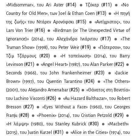
#14)
#11)
«Midsommar», του Ari Aster (
Tζό­κερ (
«No
#13)
Country for Old Men», των Joel & Ethan Coen (
«Η πη­γή
#15)
της ζω­ής» του Ντά­ρεν Αρο­νόφ­σκι (
«Αντί­χρι­στος», του
#16)
Lars Von Trier (
«Birdman (or The Unexpected Virtue of
#17)
Ignorance)» (2014), του Αλε­χάν­δρο Ινιά­ρι­του (
«The
#19)
Truman Show» (1998), του Peter Weir (
«Πά­τερ­σον», του
#20)
Τζιμ Τζάρ­μους (
«Η τα­πεί­νω­ση» (2014), του Barry
#21)
#22)
Levinson (
«Angel Heart» (1987), του Alan Parker (
#23)
Seconds (1966), του John Frankenheimer (
«Jackie
#24)
Brown» (1997), του Quentin Tarantino (
«The Others»
#25)
(2001), του Alejandro Amenabar (
«Θά­να­τος στη Βε­νε­τία»
#26)
του Luchino Visconti (
«Au Hazard Balthazar», του Robert
#27)
Bresson (
«Eyes Without a Face» (1960), του Georges
#28)
#29)
Franju (
«Phoenix» (2014), του Cristian Petzold (
#30)
«Η λάμ­ψη» (1980), του Stanley Kubrick (
«Macbeth»
#31)
(2015), του Justin Kurzel (
«Alice in the Cities» (1974), του