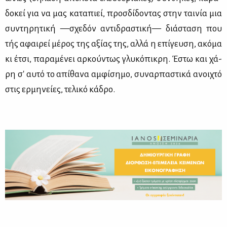
δο­κεί για να μας κα­τα­πιεί, προσ­δί­δο­ντας στην ται­νία μια
συ­ντη­ρη­τι­κή —σχε­δόν αντι­δρα­στι­κή— διά­στα­ση που
τής αφαι­ρεί μέ­ρος της αξί­ας της, αλ­λά η επί­γευ­ση, ακό­μα
κι έτσι, πα­ρα­μέ­νει αρ­κού­ντως γλυ­κό­πι­κρη. Έστω και χά­
ρη σ' αυ­τό το απί­θα­να αμ­φί­ση­μο, συ­ναρ­πα­στι­κά ανοι­χτό
στις ερ­μη­νεί­ες, τε­λι­κό κά­δρο.