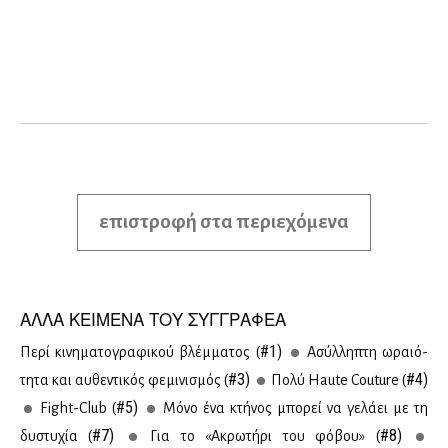
επιστροφή στα περιεχόμενα
ΑΛΛΑ ΚΕΙΜΕΝΑ ΤΟΥ ΣΥΓΓΡΑΦΕΑ
#1)
Πε­ρί κι­νη­μα­το­γρα­φι­κού βλέμ­μα­τος (
Ασύλ­λη­πτη ωραιό­
#3)
#4)
τη­τα και αυ­θε­ντι­κός φε­μι­νι­σμός (
Πο­λύ Haute Couture (
#5)
Fight-Club (
Μό­νο ένα κτή­νος μπο­ρεί να γε­λά­ει με τη
#7)
#8)
δυ­στυ­χία (
Για το «Ακρω­τή­ρι του φό­βου» (