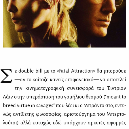
Σ
ε double bill με το «Fatal Attraction» θα μπο­ρού­σε
—αν το κοί­τα­ζε κα­νείς επι­φα­νεια­κά— να απο­τε­λεί
την κι­νη­μα­το­γρα­φι­κή συ­νει­σφο­ρά του Έι­ντριαν
Λάιν στην υπε­ρά­σπι­ση του γα­μή­λιου θε­σμού ("meant to
breed virtue in savages" που λέ­ει κι ο Μπρά­ντο στο, εντε­
λώς αντί­θε­της φι­λο­σο­φί­ας, αρι­στούρ­γη­μα του Μπερ­το­
λού­τσι) αλ­λά ευ­τυ­χώς εδώ υπάρ­χουν αρ­κε­τές αφορ­μές