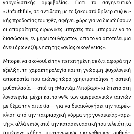
γαρ­γα­λι­στι­κής αμ­φι­βο­λί­ας. Για­τί το σα­γη­νευ­τι­κό
«Unfaithful», σε αντί­θε­ση με το ξα­κου­στό θρί­λερ συ­ζυ­γι­
κής προ­δο­σί­ας του 1987, αφή­νει χώ­ρο για να διεισ­δύ­σουν
οι απα­ραί­τη­τες ει­ρω­νι­κές μπη­χτές που μπο­ρούν να το
δια­σώ­σουν, εν μέ­ρει του­λά­χι­στον, από το να απο­τε­λεί μια
άνευ όρων εξύ­μνη­ση της «αγί­ας οι­κο­γέ­νειας».
Μπο­ρεί να ακο­λου­θεί την πε­πα­τη­μέ­νη σε ό,τι αφο­ρά την
εξέ­λι­ξη, τη χα­ρα­κτη­ρο­λο­γία και τη γνώ­ρι­μη ψυ­χο­λο­γι­κή
αι­τιο­κρα­τία που αιώ­νες τώ­ρα χρη­σι­μο­ποί­η­σε η αστι­κή
μυ­θο­πλα­σία —από τη «Μα­ντάμ Μπο­βα­ρί» κι έπει­τα στη
λο­γο­τε­χνία, μέ­χρι και το 99% των αμε­ρι­κα­νι­κών ται­νιών
με θέ­μα την απι­στία— για να δι­καιο­λο­γή­σει την πα­ρέκ­
κλι­ση από την πα­τριαρ­χι­κή νόρ­μα της γυ­ναι­κεί­ας «αρε­
τής», αλ­λά εκτός από την κα­τα­σκευα­στι­κή του τε­λειό­τη­τα
(υπέ­ρο­χα κά­δρα, μυ­στα­γω­γι­κός σκη­νο­θε­τι­κός ρυθ­μός,