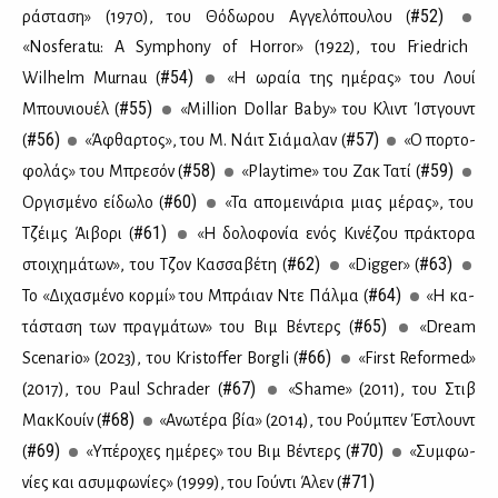
#52)
ρά­στα­ση» (1970), του Θό­δω­ρου Αγ­γε­λό­που­λου (
«Nosferatu: A Symphony of Horror» (1922), του Friedrich
#54)
Wilhelm Murnau (
«Η ωραία της ημέ­ρας» του Λουί
#55)
Μπου­νιου­έλ (
«Million Dollar Baby» του Κλιντ Ίστ­γουντ
#56)
#57)
(
«Άφθαρ­τος», του Μ. Νάιτ Σιά­μα­λαν (
«Ο πορ­το­
#58)
#59)
φο­λάς» του Μπρε­σόν (
«Playtime» του Ζακ Τα­τί (
#60)
Ορ­γι­σμέ­νο εί­δω­λο (
«Τα απο­μει­νά­ρια μιας μέ­ρας», του
#61)
Τζέιμς Άι­βο­ρι (
«Η δο­λο­φο­νία ενός Κι­νέ­ζου πρά­κτο­ρα
#62)
#63)
στοι­χη­μά­των», του Τζον Κασ­σα­βέ­τη (
«Digger» (
#64)
Το «Δι­χα­σμέ­νο κορ­μί» του Μπράιαν Ντε Πάλ­μα (
«Η κα­
#65)
τά­στα­ση των πραγ­μά­των» του Βιμ Βέ­ντερς (
«Dream
#66)
Scenario» (2023), του Kristoffer Borgli (
«First Reformed»
#67)
(2017), του Paul Schrader (
«Shame» (2011), του Στιβ
#68)
Μακ­Κουίν (
«Ανω­τέ­ρα βία» (2014), του Ρού­μπεν Έστλουντ
#69)
#70)
(
«Υπέ­ρο­χες ημέ­ρες» του Βιμ Βέ­ντερς (
«Συμ­φω­
#71)
νί­ες και ασυμ­φω­νί­ες» (1999), του Γού­ντι Άλεν (