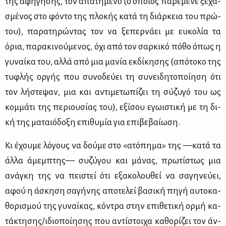
της αφή­γη­σης, τον απα­τη­μέ­νο (ο οποί­ος πα­ρέ­με­νε ξε­χα­
σμέ­νος στο φό­ντο της πλο­κής κα­τά τη διάρ­κεια του πρώ­
του), πα­ρα­τη­ρώ­ντας τον να ξε­περ­νά­ει με ευ­κο­λία τα
όρια, πα­ρα­κι­νού­με­νος, όχι από τον σαρ­κι­κό πό­θο όπως η
γυ­ναί­κα του, αλ­λά από μια μα­νία εκ­δί­κη­σης (από­το­κο της
τυ­φλής ορ­γής που συ­νο­δεύ­ει τη συ­νει­δη­το­ποί­η­ση ότι
τον λή­στε­ψαν, μια και αντι­με­τω­πί­ζει τη σύ­ζυ­γό του ως
κομ­μά­τι της πε­ριου­σί­ας του), εξί­σου εγω­ι­στι­κή με τη δι­
κή της μα­ταιό­δο­ξη επι­θυ­μία για επι­βε­βαί­ω­ση.
Κι έχου­με λό­γους να δού­με στο «ατό­πη­μα» της —κα­τά τα
άλ­λα άμεμ­πτης— συ­ζύ­γου και μά­νας, πρω­τί­στως μια
ανά­γκη της να πει­στεί ότι εξα­κο­λου­θεί να σα­γη­νεύ­ει,
αφού η άσκη­ση σα­γή­νης απο­τε­λεί βα­σι­κή πη­γή αυ­το­κα­
θο­ρι­σμού της γυ­ναί­κας, κό­ντρα στην επι­θε­τι­κή ορ­μή κα­
τά­κτη­σης/ιδιο­ποί­η­σης που αντί­στοι­χα κα­θο­ρί­ζει τον άν­