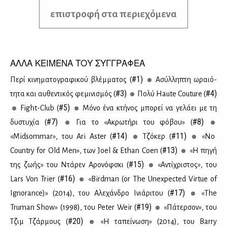
επιστροφή στα περιεχόμενα
ΑΛΛΑ ΚΕΙΜΕΝΑ ΤΟΥ ΣΥΓΓΡΑΦΕΑ
#1)
Πε­ρί κι­νη­μα­το­γρα­φι­κού βλέμ­μα­τος (
Ασύλ­λη­πτη ωραιό­
#3)
#4)
τη­τα και αυ­θε­ντι­κός φε­μι­νι­σμός (
Πο­λύ Haute Couture (
#5)
Fight-Club (
Μό­νο ένα κτή­νος μπο­ρεί να γε­λά­ει με τη
#7)
#8)
δυ­στυ­χία (
Για το «Ακρω­τή­ρι του φό­βου» (
#14)
#11)
«Midsommar», του Ari Aster (
Tζό­κερ (
«No
#13)
Country for Old Men», των Joel & Ethan Coen (
«Η πη­γή
#15)
της ζω­ής» του Ντά­ρεν Αρο­νόφ­σκι (
«Αντί­χρι­στος», του
#16)
Lars Von Trier (
«Birdman (or The Unexpected Virtue of
#17)
Ignorance)» (2014), του Αλε­χάν­δρο Ινιά­ρι­του (
«The
#19)
Truman Show» (1998), του Peter Weir (
«Πά­τερ­σον», του
#20)
Τζιμ Τζάρ­μους (
«Η τα­πεί­νω­ση» (2014), του Barry