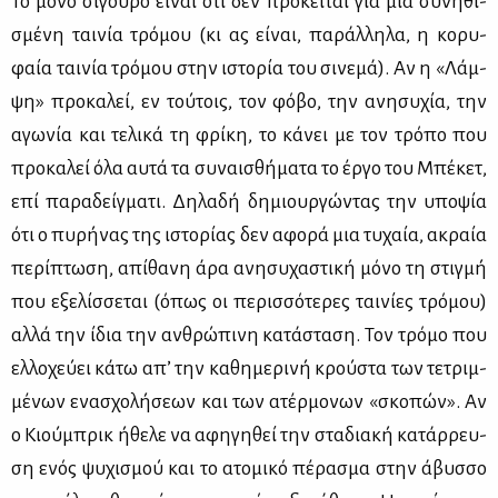
Το μό­νο σί­γου­ρο εί­ναι ότι δεν πρό­κει­ται για μια συ­νη­θι­
σμέ­νη ται­νία τρό­μου (κι ας εί­ναι, πα­ράλ­λη­λα, η κο­ρυ­
φαία ται­νία τρό­μου στην ιστο­ρία του σι­νε­μά). Αν η «Λάμ­
ψη» προ­κα­λεί, εν τού­τοις, τον φό­βο, την ανη­συ­χία, την
αγω­νία και τε­λι­κά τη φρί­κη, το κά­νει με τον τρό­πο που
προ­κα­λεί όλα αυ­τά τα συ­ναι­σθή­μα­τα το έρ­γο του Μπέ­κετ,
επί πα­ρα­δείγ­μα­τι. Δη­λα­δή δη­μιουρ­γώ­ντας την υπο­ψία
ότι ο πυ­ρή­νας της ιστο­ρί­ας δεν αφο­ρά μια τυ­χαία, ακραία
πε­ρί­πτω­ση, απί­θα­νη άρα ανη­συ­χα­στι­κή μό­νο τη στιγ­μή
που εξε­λίσ­σε­ται (όπως οι πε­ρισ­σό­τε­ρες ται­νί­ες τρό­μου)
αλ­λά την ίδια την αν­θρώ­πι­νη κα­τά­στα­ση. Τον τρό­μο που
ελ­λο­χεύ­ει κά­τω απ’ την κα­θη­με­ρι­νή κρού­στα των τε­τριμ­
μέ­νων ενα­σχο­λή­σε­ων και των ατέρ­μο­νων «σκο­πών». Αν
ο Κιού­μπρικ ήθε­λε να αφη­γη­θεί την στα­δια­κή κα­τάρ­ρευ­
ση ενός ψυ­χι­σμού και το ατο­μι­κό πέ­ρα­σμα στην άβυσ­σο