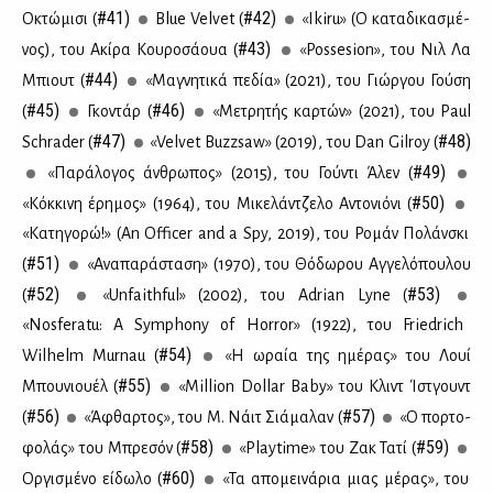
#41)
#42)
Οκτώ­μι­σι (
Blue Velvet (
«Ikiru» (Ο κα­τα­δι­κα­σμέ­
#43)
νος), του Aκί­ρα Κου­ρο­σά­ουα (
«Possesion», του Νιλ Λα
#44)
Μπιουτ (
«Μα­γνη­τι­κά πε­δία» (2021), του Γιώρ­γου Γού­ση
#45)
#46)
(
Γκο­ντάρ (
«Με­τρη­τής καρ­τών» (2021), του Paul
#47)
#48)
Schrader (
«Velvet Buzzsaw» (2019), του Dan Gilroy (
#49)
«Πα­ρά­λο­γος άν­θρω­πος» (2015), του Γού­ντι Άλεν (
#50)
«Κόκ­κι­νη έρη­μος» (1964), του Mι­κε­λάν­τζε­λο Αντο­νιό­νι (
«Κα­τη­γο­ρώ!» (An Officer and a Spy, 2019), του Ρο­μάν Πο­λάν­σκι
#51)
(
«Ανα­πα­ρά­στα­ση» (1970), του Θό­δω­ρου Αγ­γε­λό­που­λου
#52)
#53)
(
«Unfaithful» (2002), του Adrian Lyne (
«Nosferatu: A Symphony of Horror» (1922), του Friedrich
#54)
Wilhelm Murnau (
«Η ωραία της ημέ­ρας» του Λουί
#55)
Μπου­νιου­έλ (
«Million Dollar Baby» του Κλιντ Ίστ­γουντ
#56)
#57)
(
«Άφθαρ­τος», του Μ. Νάιτ Σιά­μα­λαν (
«Ο πορ­το­
#58)
#59)
φο­λάς» του Μπρε­σόν (
«Playtime» του Ζακ Τα­τί (
#60)
Ορ­γι­σμέ­νο εί­δω­λο (
«Τα απο­μει­νά­ρια μιας μέ­ρας», του