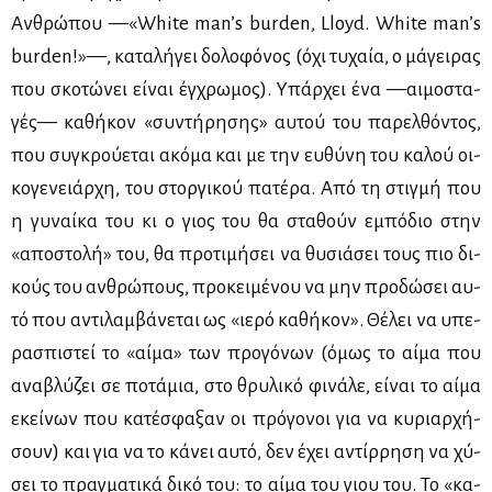
Αν­θρώ­που —«White man’s burden, Lloyd. White man’s
burden!»—, κα­τα­λή­γει δο­λο­φό­νος (όχι τυ­χαία, ο μά­γει­ρας
που σκο­τώ­νει εί­ναι έγ­χρω­μος). Υπάρ­χει ένα —αι­μο­στα­
γές— κα­θή­κον «συ­ντή­ρη­σης» αυ­τού του πα­ρελ­θό­ντος,
που συ­γκρού­ε­ται ακό­μα και με την ευ­θύ­νη του κα­λού οι­
κο­γε­νειάρ­χη, του στορ­γι­κού πα­τέ­ρα. Από τη στιγ­μή που
η γυ­ναί­κα του κι ο γιος του θα στα­θούν εμπό­διο στην
«απο­στο­λή» του, θα προ­τι­μή­σει να θυ­σιά­σει τους πιο δι­
κούς του αν­θρώ­πους, προ­κει­μέ­νου να μην προ­δώ­σει αυ­
τό που αντι­λαμ­βά­νε­ται ως «ιε­ρό κα­θή­κον». Θέ­λει να υπε­
ρα­σπι­στεί το «αί­μα» των προ­γό­νων (όμως το αί­μα που
ανα­βλύ­ζει σε πο­τά­μια, στο θρυ­λι­κό φι­νά­λε, εί­ναι το αί­μα
εκεί­νων που κα­τέ­σφα­ξαν οι πρό­γο­νοι για να κυ­ριαρ­χή­
σουν) και για να το κά­νει αυ­τό, δεν έχει αντίρ­ρη­ση να χύ­
σει το πραγ­μα­τι­κά δι­κό του: το αί­μα του γιου του. Το «κα­