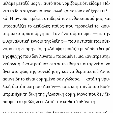
μι­λά­με με­τα­ξύ μας γι’ αυ­τό που νο­μί­ζου­με ότι εί­δα­με. Πά­
ντα το ίδιο συ­γκλο­νι­σμέ­νοι αλ­λά και το ίδιο ανή­ξε­ροι τε­λι­
κά. Η άγνοια, τρέ­φει στα­θε­ρά τον εν­θου­σια­σμό μας και
υπο­δαυ­λί­ζει το αει­θα­λές πά­θος που προ­κα­λεί το κιου­
μπρι­κι­κό αρι­στούρ­γη­μα. Σαν ένα σύμ­πτω­μα —με την
ψυ­χα­να­λυ­τι­κή έν­νοια της λέ­ξης— που αντι­στέ­κε­ται σθε­
να­ρά στην ερ­μη­νεία, η «Λάμ­ψη» μοιά­ζει με γόρ­διο δε­σμό
της ψυ­χής που δεν λύ­νε­ται: πα­ρα­μέ­νει μια «αγιά­τρευ­τη»
νεύ­ρω­ση, ένα «τραύ­μα» στο ασυ­νεί­δη­το που αρ­νεί­ται να
βγει στο φως της συ­νεί­δη­σης και να θε­ρα­πευ­τεί. Αν το
ασυ­νεί­δη­το εί­ναι δο­μη­μέ­νο σαν γλώσ­σα —κα­τά τη θρυ­
λι­κή δια­τύ­πω­ση του Λα­κάν—, τό­τε κι η ται­νία του Κιού­
μπρικ έχει τη δι­κή της γλωσ­σι­κή δο­μή. Μό­νο που δεν ξέ­
ρου­με τι ακρι­βώς λέ­ει. Αυ­τό την κα­θι­στά αθά­να­τη.