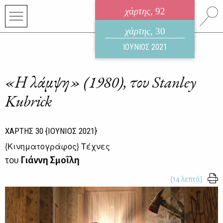
χάρτης
, 92
ηλεκτρονικό περιοδικό
χάρτης
, 30
ΑΥΓΟΥΣΤΟΣ 2026
ΙΟΥΝΙΟΣ 2021
«Η λάμψη» (1980), του Stanley
Kubrick
ΧΑΡΤΗΣ
30
{ΙΟΥΝΙΟΣ 2021}
{
Κινηματογράφος
} Τέχνες
του
Γιάννη Σμοΐλη
{14 λεπτά}