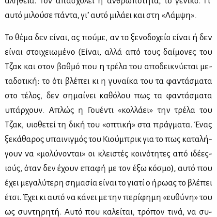
αλή­θεια. Τον απα­σχο­λεί η αν­θρω­πό­τη­τα, το γε­νι­κό. Γι’
αυ­τό μι­λού­σε πά­ντα, γι’ αυ­τό μι­λά­ει και στη «Λάμ­ψη».
Το θέ­μα δεν εί­ναι, ας πού­με, αν το ξε­νο­δο­χείο εί­ναι ή δεν
εί­ναι στοι­χειω­μέ­νο (Εί­ναι, αλ­λά από τους δαί­μο­νες του
Τζακ και στον βαθ­μό που η τρέ­λα του απο­δει­κνύ­ε­ται με­
τα­δο­τι­κή: το ότι βλέ­πει κι η γυ­ναί­κα του τα φα­ντά­σμα­τα
στο τέ­λος, δεν ση­μαί­νει κα­θό­λου πως τα φα­ντά­σμα­τα
υπάρ­χουν. Απλώς η Γου­έ­ντι «κολ­λά­ει» την τρέ­λα του
Τζακ, υιο­θε­τεί τη δι­κή του «οπτι­κή» στα πράγ­μα­τα. Ένας
ξε­κά­θα­ρος υπαι­νιγ­μός του Κιού­μπρικ για το πως κα­τα­λή­
γουν να «μο­λύ­νο­νται» οι κλει­στές κοι­νό­τη­τες από ιδέ­ες-
ιούς, όταν δεν έχουν επα­φή με τον έξω κό­σμο), αυ­τό που
έχει με­γα­λύ­τε­ρη ση­μα­σία εί­ναι το για­τί ο ήρω­ας το βλέ­πει
έτσι. Έχει κι αυ­τό να κά­νει με την πε­ρί­φη­μη «ευ­θύ­νη» του
ως συ­ντη­ρη­τή. Αυ­τό που κα­λεί­ται, τρό­πον τι­νά, να συ­