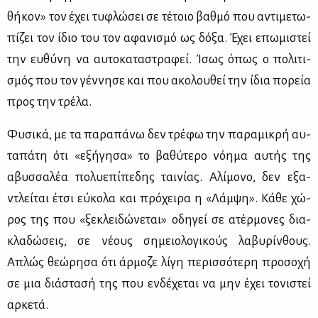
θή­κον» τον έχει τυ­φλώ­σει σε τέ­τοιο βαθ­μό που αντι­με­τω­
πί­ζει τον ίδιο του τον αφα­νι­σμό ως δό­ξα. Έχει επω­μι­στεί
την ευ­θύ­νη να αυ­το­κα­τα­στρα­φεί. Ίσως όπως ο πο­λι­τι­
σμός που τον γέν­νη­σε και που ακο­λου­θεί την ίδια πο­ρεία
προς την τρέ­λα.
Φυ­σι­κά, με τα πα­ρα­πά­νω δεν τρέ­φω την πα­ρα­μι­κρή αυ­
τα­πά­τη ότι «εξή­γη­σα» το βα­θύ­τε­ρο νό­η­μα αυ­τής της
αβυσ­σα­λέα πο­λυ­ε­πί­πε­δης ται­νί­ας. Αλί­μο­νο, δεν εξα­
ντλεί­ται έτσι εύ­κο­λα και πρό­χει­ρα η «Λάμ­ψη». Κά­θε χώ­
ρος της που «ξε­κλει­δώ­νε­ται» οδη­γεί σε ατέρ­μο­νες δια­
κλα­δώ­σεις, σε νέ­ους ση­μειο­λο­γι­κούς λα­βυ­ρίν­θους.
Απλώς θε­ώ­ρη­σα ότι άρ­μο­ζε λί­γη πε­ρισ­σό­τε­ρη προ­σο­χή
σε μια διά­στα­σή της που εν­δέ­χε­ται να μην έχει το­νι­στεί
αρ­κε­τά.