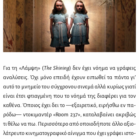
Για τη «Λάμ­ψη» (
The Shining
) δεν έχει νό­η­μα να γρά­φεις
ανα­λύ­σεις. Όχι μό­νο επει­δή έχουν ει­πω­θεί τα πά­ντα γι’
αυ­τό το μνη­μείο του σύγ­χρο­νου σι­νε­μά αλ­λά κυ­ρί­ως για­τί
εί­ναι έτσι φτιαγ­μέ­νη που το νό­η­μά της δια­φέ­ρει για τον
κα­θέ­να. Όποιος έχει δει το —εξαι­ρε­τι­κό, ει­ρή­σθω εν πα­
ρό­δω— ντο­κι­μα­ντέρ «Room 237», κα­τα­λα­βαί­νει ακρι­βώς
τι θέ­λω να πω. Πε­ρισ­σό­τε­ρο από οποιο­δή­πο­τε άλ­λο αξιο­
λά­τρευ­το κι­νη­μα­το­γρα­φι­κό αί­νιγ­μα που έχει γρά­ψει ιστο­