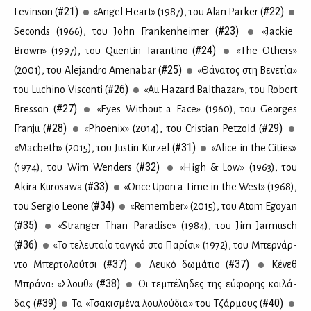
#21)
#22)
Levinson (
«Angel Heart» (1987), του Alan Parker (
#23)
Seconds (1966), του John Frankenheimer (
«Jackie
#24)
Brown» (1997), του Quentin Tarantino (
«The Others»
#25)
(2001), του Alejandro Amenabar (
«Θά­να­τος στη Βε­νε­τία»
#26)
του Luchino Visconti (
«Au Hazard Balthazar», του Robert
#27)
Bresson (
«Eyes Without a Face» (1960), του Georges
#28)
#29)
Franju (
«Phoenix» (2014), του Cristian Petzold (
#31)
«Macbeth» (2015), του Justin Kurzel (
«Alice in the Cities»
#32)
(1974), του Wim Wenders (
«High & Low» (1963), του
#33)
Akira Kurosawa (
«Once Upon a Time in the West» (1968),
#34)
του Sergio Leone (
«Remember» (2015), του Atom Egoyan
#35)
(
«Stranger Than Paradise» (1984), του Jim Jarmusch
#36)
(
«To τε­λευ­ταίο ταν­γκό στο Πα­ρί­σι» (1972), του Μπερ­νάρ­
#37)
#37)
ντο Μπερ­το­λού­τσι (
Λευ­κό δω­μά­τιο (
Κέ­νεθ
#38)
Μπρά­να: «Σλουθ» (
Οι τε­μπέ­λη­δες της εύ­φο­ρης κοι­λά­
#39)
#40)
δας (
Τα «Τσα­κι­σμέ­να λου­λού­δια» του Τζάρ­μους (