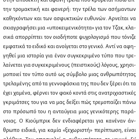
την τρο­μα­κτι­κή και φα­νε­ρή: την τρέ­λα των ασή­μα­ντων
κα­θη­κό­ντων και των ασφυ­κτι­κών ευ­θυ­νών. Αρ­νεί­ται να
σκια­γρα­φή­σει μια «υπο­κει­με­νι­κό­τη­τα» για τον Τζακ, κλα­
σι­κά απορ­ρί­πτει τον οιο­δή­πο­τε ψυ­χο­λο­γι­σμό που τό­νι­ζε
εμ­φα­τι­κά το ει­δι­κό και ανοί­γε­ται στο γε­νι­κό. Αντί να αφη­
γη­θεί μια ιστο­ρία για έναν συ­γκε­κρι­μέ­νο τύ­πο που τρε­
λαί­νε­ται για συ­γκε­κρι­μέ­νους (πει­στι­κούς) λό­γους, χρη­σι­
μο­ποιεί τον τύ­πο αυ­τό ως σύμ­βο­λο μιας αν­θρω­πό­τη­τας
τρε­λα­μέ­νης από τα γεν­νο­φά­σκια της που δεν ξέ­ρει ότι τα
έχει χα­μέ­να, φέρ­νει τον φα­κό κο­ντά στις ανα­τρι­χια­στι­κές
γκρι­μά­τσες του για να μας δεί­ξει πώς τρε­μο­παί­ζει πά­νω
στο πρό­σω­πό του η ανταύ­γεια μιας γε­νι­κό­τε­ρης πα­ρά­
νοιας. Ο Κιού­μπρικ δεν εν­δια­φέ­ρε­ται για κα­νέ­ναν άν­
θρω­πο ει­δι­κά, για κα­μία «ξε­χω­ρι­στή» πε­ρί­πτω­ση, εί­ναι