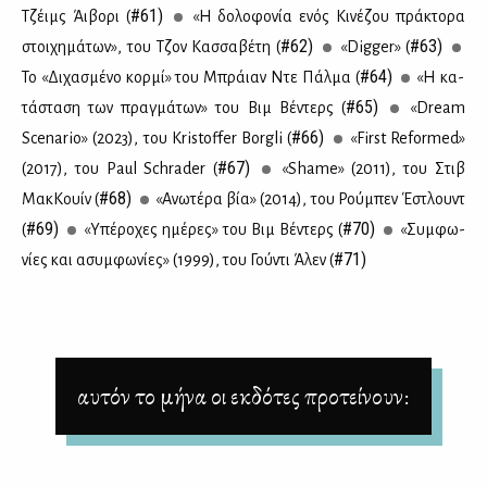
#61)
Τζέιμς Άι­βο­ρι (
«Η δο­λο­φο­νία ενός Κι­νέ­ζου πρά­κτο­ρα
#62)
#63)
στοι­χη­μά­των», του Τζον Κασ­σα­βέ­τη (
«Digger» (
#64)
Το «Δι­χα­σμέ­νο κορ­μί» του Μπράιαν Ντε Πάλ­μα (
«Η κα­
#65)
τά­στα­ση των πραγ­μά­των» του Βιμ Βέ­ντερς (
«Dream
#66)
Scenario» (2023), του Kristoffer Borgli (
«First Reformed»
#67)
(2017), του Paul Schrader (
«Shame» (2011), του Στιβ
#68)
Μακ­Κουίν (
«Ανω­τέ­ρα βία» (2014), του Ρού­μπεν Έστλουντ
#69)
#70)
(
«Υπέ­ρο­χες ημέ­ρες» του Βιμ Βέ­ντερς (
«Συμ­φω­
#71)
νί­ες και ασυμ­φω­νί­ες» (1999), του Γού­ντι Άλεν (
αυτόν το μήνα οι εκδότες προτείνουν: