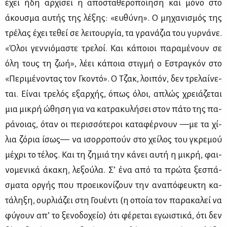
έχει ήδη αρ­χί­σει η απο­στα­θε­ρο­ποί­η­ση και μό­νο στο
άκου­σμα αυ­τής της λέ­ξης: «ευ­θύ­νη». Ο μη­χα­νι­σμός της
τρέ­λας έχει τε­θεί σε λει­τουρ­γία, τα γρα­νά­ζια του γυρ­νά­νε.
«Όλοι γεν­νιό­μα­στε τρε­λοί. Και κά­ποιοι πα­ρα­μέ­νουν σε
όλη τους τη ζωή», λέ­ει κά­ποια στιγ­μή ο Εστρα­γκόν στο
«Πε­ρι­μέ­νο­ντας τον Γκο­ντό». Ο Τζακ, λοι­πόν, δεν τρε­λαί­νε­
ται. Εί­ναι τρε­λός εξαρ­χής, όπως όλοι, απλώς χρειά­ζε­ται
μια μι­κρή ώθη­ση για να κα­τρα­κυ­λή­σει στον πά­το της πα­
ρά­νοιας, όταν οι πε­ρισ­σό­τε­ροι κα­τα­φέρ­νουν —με τα χί­
λια ζό­ρια ίσως— να ισορ­ρο­πούν στο χεί­λος του γκρε­μού
μέ­χρι το τέ­λος. Και τη ζη­μιά την κά­νει αυ­τή η μι­κρή, φαι­
νο­με­νι­κά άκα­κη, λε­ξού­λα. Σ’ ένα από τα πρώ­τα ξε­σπά­
σμα­τα ορ­γής που προει­κο­νί­ζουν την ανα­πό­φευ­κτη κα­
τά­λη­ξη, ουρ­λιά­ζει στη Γου­έ­ντι (η οποία τον πα­ρα­κα­λεί να
φύ­γουν απ’ το ξε­νο­δο­χείο) ότι φέ­ρε­ται εγω­ι­στι­κά, ότι δεν