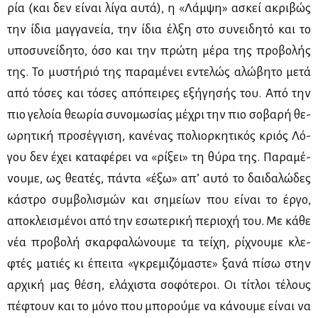
ρία (και δεν εί­ναι λί­γα αυ­τά), η «Λάμ­ψη» ασκεί ακρι­βώς
την ίδια μαγ­γα­νεία, την ίδια έλ­ξη στο συ­νει­δη­τό και το
υπο­συ­νεί­δη­το, όσο και την πρώ­τη μέ­ρα της προ­βο­λής
της. Το μυ­στή­ριό της πα­ρα­μέ­νει εντε­λώς αλώ­βη­το με­τά
από τό­σες και τό­σες από­πει­ρες εξή­γη­σής του. Από την
πιο γε­λοία θε­ω­ρία συ­νο­μω­σί­ας μέ­χρι την πιο σο­βα­ρή θε­
ω­ρη­τι­κή προ­σέγ­γι­ση, κα­νέ­νας πο­λιορ­κη­τι­κός κριός Λό­
γου δεν έχει κα­τα­φέ­ρει να «ρί­ξει» τη θύ­ρα της. Πα­ρα­μέ­
νου­με, ως θε­α­τές, πά­ντα «έξω» απ’ αυ­τό το δαι­δα­λώ­δες
κά­στρο συμ­βο­λι­σμών και ση­μεί­ων που εί­ναι το έρ­γο,
απο­κλει­σμέ­νοι από την εσω­τε­ρι­κή πε­ριο­χή του. Με κά­θε
νέα προ­βο­λή σκαρ­φα­λώ­νου­με τα τεί­χη, ρί­χνου­με κλε­
φτές μα­τιές κι έπει­τα «γκρε­μι­ζό­μα­στε» ξα­νά πί­σω στην
αρ­χι­κή μας θέ­ση, ελά­χι­στα σο­φό­τε­ροι. Οι τί­τλοι τέ­λους
πέ­φτουν και το μό­νο που μπο­ρού­με να κά­νου­με εί­ναι να