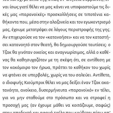
ναι ίσως για­τί θέ­λει να μας κά­νει να υπο­ψια­στού­με τις δι­
κές μας «πα­ρα­νοϊ­κές» προ­σκολ­λή­σεις σε τι­πο­τέ­νια κα­
θή­κο­ντα που, μέ­σα στην αλα­ζο­νεία και τον εγω­κε­ντρι­σμό
μας, έχου­με με­τα­τρέ­ψει σε λό­γους πε­ρι­στρο­φής της γης.
Αν επι­χει­ρού­σε να τον «κα­τα­νο­ή­σει» και να τον κα­τα­στή­
σει κα­τα­νοη­τό στον θε­α­τή, θα δη­μιουρ­γού­σε ταυ­τί­σεις: ο
Τζακ θα γι­νό­ταν οι­κεί­ος και ανα­γνω­ρί­σι­μος, αλ­λά ο κα­θέ­
νας θα κα­θη­συ­χα­ζό­ταν με τη σκέ­ψη ότι, σε αντί­θε­ση με
τον κα­κό­μοι­ρο τον ήρωα, πράτ­τει το κα­θή­κον του χω­ρίς
να φτά­νει σε υπερ­βο­λές, χω­ρίς να του σα­λεύ­ει. Αντί­θε­τα,
ο ιδιο­φυ­ής Κιού­μπρικ θέ­λει να μας δεί­ξει έναν Τζακ ακα­
τα­νό­η­το, ανοί­κειο, δυ­σερ­μή­νευ­τα «πα­ρα­νοϊ­κό» εν τέ­λει,
για να μην στα­θού­με στο πρό­σω­πο και να στρα­φεί η
προ­σο­χή μας (αν έχου­με μά­θει να κοι­τά­ζου­με, σα­φώς)
στην απο­δε­κτή και αφα­νή τρέ­λα που κρύ­βε­ται πί­σω απ’