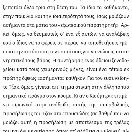
ξε­πε­τά­ει άλ­λα τρία στη θέ­ση του. Τα ίδια τα κα­θή­κο­ντα,
στην ποι­κι­λία και την ιδιαι­τε­ρό­τη­τά τους, ίσως μοιά­ζουν
ασή­μα­ντα στα μά­τια του «εξω­τε­ρι­κού πα­ρα­τη­ρη­τή». Αρ­
κεί, όμως, να δε­σμευ­τείς σ’ ένα εξ αυ­τών, να ανα­λά­βεις
εσύ ο ίδιος να το φέ­ρεις σε πέ­ρας, να το­πο­θε­τή­σεις «μέ­
σα» στην κα­τά­στα­ση τον εαυ­τό σου, για να νιώ­σεις το συ­
ντρι­πτι­κό τους βά­ρος. Η συ­ντή­ρη­ση ενός άδειου ξε­νο­δο­
χεί­ου κα­τά τους χει­με­ρι­νούς μή­νες, εί­ναι ένα τέ­τοιο εκ
πρώ­της όψε­ως «ασή­μα­ντο» κα­θή­κον. Για τον ευ­συ­νεί­δη­
το Τζακ, όμως, γί­νε­ται απ’ τη μια στιγ­μή στην άλ­λη το πιο
ση­μα­ντι­κό πράγ­μα στον κό­σμο. Κι αν ο Κιού­μπρικ επι­μέ­
νει ει­ρω­νι­κά στην ανά­δει­ξη αυ­τής της υπερ­βο­λι­κής
προ­σή­λω­σης του Τζακ στο επου­σιώ­δες (σε βαθ­μό που να
μοιά­ζει αυ­τή η προ­σή­λω­ση με απο­τέ­λε­σμα της τρέ­λας
του και όχι με αι­τία της, όπως στ’ αλή­θεια συμ­βαί­νει), εί­