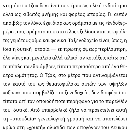
ντη­ρή­σει ο Τζακ δεν εί­ναι το κτή­ριο ως υλι­κό εν­διαί­τη­μα
αλ­λά ως κι­βω­τός μνή­μης και φο­ρέ­ας ιστο­ρί­ας. Γι’ αυ­τόν
ακρι­βώς τον λό­γο, έχει διαρ­κώς ορά­μα­τα με τις «έν­δο­ξες»
μέ­ρες του, ορά­μα­τα που στο τέ­λος εξε­λίσ­σο­νται σε εφιάλ­
τες γε­μά­τους αί­μα και φο­νι­κά. Το ξε­νο­δο­χείο εί­ναι, ίσως, η
ίδια η δυ­τι­κή Ιστο­ρία — εκ πρώ­της όψε­ως πε­ρί­λα­μπρη,
όλο νί­κες και με­γα­λεία αλ­λά τε­λι­κά, αν κοι­τά­ξεις κά­τω απ’
το πέ­πλο των θριάμ­βων, τί­πο­τα πε­ρισ­σό­τε­ρο από ένα θέ­
α­τρο ωμό­τη­τας. Ο Τζακ, στο μέ­τρο που αντι­λαμ­βά­νε­ται
τον εαυ­τό του ως θε­μα­το­φύ­λα­κα αυ­τών των υψη­λών
«αξιών» που συμ­βο­λί­ζει το ξε­νο­δο­χείο, δεν δια­φέ­ρει σε
τί­πο­τα απ’ τον οποιο­δή­πο­τε πε­ρή­φα­νο για το πα­ρελ­θόν
του, δυ­τι­κό. Από υπερ­βο­λι­κό ζή­λο να προ­ε­κτεί­νει αυ­τή
τη «σπου­δαία» γε­νε­α­λο­γι­κή γραμ­μή και να απο­τε­λέ­σει
κρί­κο στη «χρυ­σή» αλυ­σί­δα των απο­γό­νων του Λευ­κού