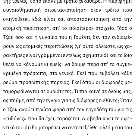
της τρέ­λας, θα το έκα­νε με τρό­πο ξε­κά­θα­ρο. Η πε­ρί­φη­μη
συ­ναι­σθη­μα­τι­κή απο­στα­σιο­ποί­η­ση στον τρό­πο που
σκη­νο­θε­τεί, εδώ εί­ναι και απο­στα­σιο­ποί­η­ση από την
ατο­μι­κή πε­ρί­πτω­ση, απ’ το «ιδιαί­τε­ρο» στοι­χείο. Τό­σο ο
Τζακ όσο και η γυ­ναί­κα του η Γου­έ­ντι, δεν τον εν­δια­φέ­
ρουν ως ατο­μι­κές πε­ρι­πτώ­σεις (γι’ αυ­τό, άλ­λω­στε, ως χα­
ρα­κτή­ρες εί­ναι γραμ­μέ­νοι εντε­λώς σχη­μα­τι­κά) και το ίδιο
θέ­λει να κά­νου­με κι εμείς: να δού­με πέ­ρα απ’ τα συ­γκε­
κρι­μέ­να πρό­σω­πα, στο γε­νι­κό. Εκεί που εκ­βάλ­λει κά­θε
ρεύ­μα προ­σω­πι­κής πο­ρεί­ας. Εκεί όπου οι δια­φο­ρές με­
τα­μορ­φώ­νο­νται σε ομοιό­τη­τες. Τι πιο κοι­νό σε όλους μας,
ας πού­με, από την έγνοια για τις διά­φο­ρες ευ­θύ­νες; Όταν
ο Τζακ ακού­ει πρώ­τα φο­ρά από τον ερ­γο­δό­τη του για τις
«ευ­θύ­νες» που θα έχει, τα­ρά­ζε­ται. Δια­βε­βαιώ­νει το αφε­
ντι­κό του ότι θα μπο­ρέ­σει να αντα­πε­ξέλ­θει αλ­λά μέ­σα του