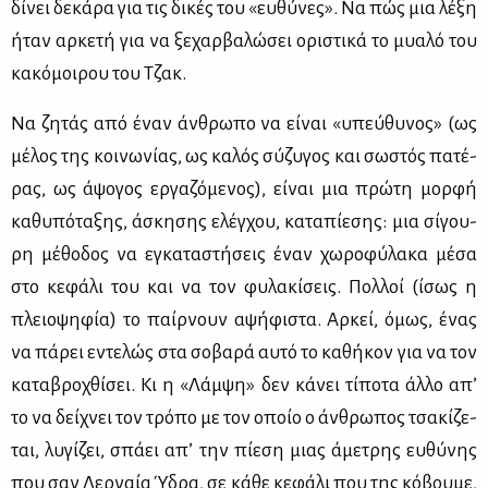
δί­νει δε­κά­ρα για τις δι­κές του «ευ­θύ­νες». Να πώς μια λέ­ξη
ήταν αρ­κε­τή για να ξε­χαρ­βα­λώ­σει ορι­στι­κά το μυα­λό του
κα­κό­μοι­ρου του Τζακ.
Να ζη­τάς από έναν άν­θρω­πο να εί­ναι «υπεύ­θυ­νος» (ως
μέ­λος της κοι­νω­νί­ας, ως κα­λός σύ­ζυ­γος και σω­στός πα­τέ­
ρας, ως άψο­γος ερ­γα­ζό­με­νος), εί­ναι μια πρώ­τη μορ­φή
κα­θυ­πό­τα­ξης, άσκη­σης ελέγ­χου, κα­τα­πί­ε­σης: μια σί­γου­
ρη μέ­θο­δος να εγκα­τα­στή­σεις έναν χω­ρο­φύ­λα­κα μέ­σα
στο κε­φά­λι του και να τον φυ­λα­κί­σεις. Πολ­λοί (ίσως η
πλειο­ψη­φία) το παίρ­νουν αψή­φι­στα. Αρ­κεί, όμως, ένας
να πά­ρει εντε­λώς στα σο­βα­ρά αυ­τό το κα­θή­κον για να τον
κα­τα­βρο­χθί­σει. Κι η «Λάμ­ψη» δεν κά­νει τί­πο­τα άλ­λο απ’
το να δεί­χνει τον τρό­πο με τον οποίο ο άν­θρω­πος τσα­κί­ζε­
ται, λυ­γί­ζει, σπά­ει απ’ την πί­ε­ση μιας άμε­τρης ευ­θύ­νης
που σαν Λερ­ναία Ύδρα, σε κά­θε κε­φά­λι που της κό­βου­με,