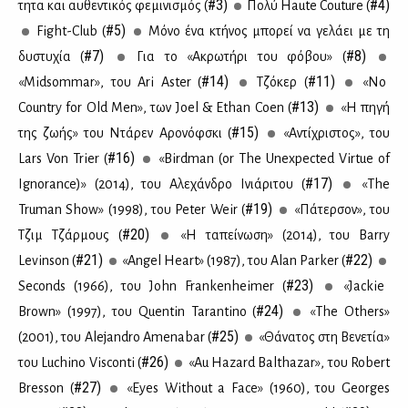
#3)
#4)
τη­τα και αυ­θε­ντι­κός φε­μι­νι­σμός (
Πο­λύ Haute Couture (
#5)
Fight-Club (
Μό­νο ένα κτή­νος μπο­ρεί να γε­λά­ει με τη
#7)
#8)
δυ­στυ­χία (
Για το «Ακρω­τή­ρι του φό­βου» (
#14)
#11)
«Midsommar», του Ari Aster (
Tζό­κερ (
«No
#13)
Country for Old Men», των Joel & Ethan Coen (
«Η πη­γή
#15)
της ζω­ής» του Ντά­ρεν Αρο­νόφ­σκι (
«Αντί­χρι­στος», του
#16)
Lars Von Trier (
«Birdman (or The Unexpected Virtue of
#17)
Ignorance)» (2014), του Αλε­χάν­δρο Ινιά­ρι­του (
«The
#19)
Truman Show» (1998), του Peter Weir (
«Πά­τερ­σον», του
#20)
Τζιμ Τζάρ­μους (
«Η τα­πεί­νω­ση» (2014), του Barry
#21)
#22)
Levinson (
«Angel Heart» (1987), του Alan Parker (
#23)
Seconds (1966), του John Frankenheimer (
«Jackie
#24)
Brown» (1997), του Quentin Tarantino (
«The Others»
#25)
(2001), του Alejandro Amenabar (
«Θά­να­τος στη Βε­νε­τία»
#26)
του Luchino Visconti (
«Au Hazard Balthazar», του Robert
#27)
Bresson (
«Eyes Without a Face» (1960), του Georges