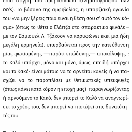
δαία στιγ­μή του αμε­ρι­κα­νι­κού κι­νη­μα­το­γρά­φου των
00’s). Το βά­σα­νο της αμ­φι­βο­λί­ας, η υπαρ­ξια­κή αγω­νία
του «να μην ξέ­ρεις ποια εί­ναι η θέ­ση σου σ’ αυ­τό τον κό­
σμο» (όπως το θέ­τει ο Ελάι­τζα στο σπα­ρα­κτι­κό φι­νά­λε –
με τον Σά­μιου­ελ Λ. Τζάκ­σον να κο­ρυ­φώ­νει εκεί μια ήδη
με­γά­λη ερ­μη­νεία), υπερ­βαί­νε­ται προς την κα­τεύ­θυν­ση
μιας φω­τι­σμέ­νης —πα­ρό­τι επώ­δυ­νης— απο­κά­λυ­ψης :
το Κα­λό υπάρ­χει, μό­νο και μό­νο, όμως, επει­δή υπάρ­χει
και το Κα­κό∙ εί­ναι μά­ταιο να το αρ­νεί­ται κα­νείς ή να πα­
σχί­ζει να το πα­ρο­πλί­σει με θε­τι­κι­στι­κές υπεκ­φυ­γές
(όπως κά­νει κα­τά κό­ρον η επο­χή μας)∙ πα­ρα­γνω­ρί­ζο­ντας
ή αρ­νού­με­νο το Κα­κό, δεν μπο­ρεί το Κα­λό να ανα­γνω­ρί­
σει το χρέ­ος του, δεν μπο­ρεί να πι­στέ­ψει στις δυ­να­τό­τη­
τές του.