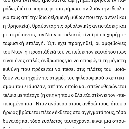
του (ένα εντε­λώς χρι­στια­νι­κό αφή­γη­μα, ει­ρή­σθω εν πα­
ρό­δω, διό­τι τα κό­μικς με υπε­ρή­ρω­ες αντλούν την ιδε­ο­λο­
γία τους απ’ την ίδια δε­ξα­με­νή μύ­θων που την αντλεί και
η θρη­σκεία), θραύ­ο­ντας τις ορ­θο­λο­γι­κές αντι­στά­σεις και
με­τα­τρέ­πο­ντας τον Νταν σε εκλε­κτό, εί­ναι μια ισχυ­ρή με­
τα­φυ­σι­κή επι­λο­γή. Ό,τι έχει προη­γη­θεί, οι αμ­φι­βο­λί­ες
του Νταν, η προ­σπά­θειά του να πεί­σει τον εαυ­τό του πως
εί­ναι ένας απλός άν­θρω­πος για να απο­φύ­γει τη μέ­γι­στη
ευ­θύ­νη που πρό­κει­ται να πέ­σει στις πλά­τες του, μοιά­
ζουν να απη­χούν τις στιγ­μές του φι­λο­σο­φι­κού σκε­πτι­κι­
σμού του Σιά­μα­λαν, απ’ τον οποίο και απε­λευ­θε­ρώ­νε­ται
τε­λι­κά με πά­τα­γο (η σκη­νή που ο Ελάι­τζα στέλ­νει τον -πε­
πει­σμέ­νο πια- Νταν ανά­με­σα στους αν­θρώ­πους, όπου ο
ήρω­ας βρί­σκε­ται πλέ­ον έκ­θε­τος στα αγ­γίγ­μα­τά τους, τό­σο
δυ­να­τός και τό­σο ευά­λω­τος ταυ­τό­χρο­να, εί­ναι μια σπου­