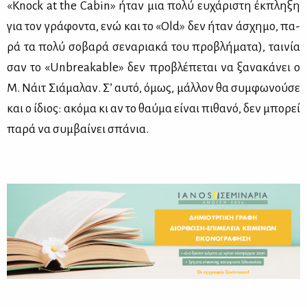
«Knock at the Cabin» ήταν μια πο­λύ ευ­χά­ρι­στη έκ­πλη­ξη
για τον γρά­φο­ντα, ενώ και το «Old» δεν ήταν άσχη­μο, πα­
ρά τα πο­λύ σο­βα­ρά σε­να­ρια­κά του προ­βλή­μα­τα), ται­νία
σαν το «Unbreakable» δεν προ­βλέ­πε­ται να ξα­να­κά­νει ο
Μ. Νάιτ Σιά­μα­λαν. Σ’ αυ­τό, όμως, μάλ­λον θα συμ­φω­νού­σε
και ο ίδιος: ακό­μα κι αν το θαύ­μα εί­ναι πι­θα­νό, δεν μπο­ρεί
πα­ρά να συμ­βαί­νει σπά­νια.