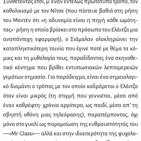
Συν­θέ­το­ντας έτσι, μ’ έναν εντε­λώς πρω­τό­τυ­πο τρό­πο, τον
κα­θο­λι­κι­σμό με τον Νί­τσε (που πί­στευε βα­θιά στη ρή­ση
του Μο­ντέν ότι «η αδυ­να­μία εί­ναι η πη­γή κά­θε ωμό­τη­
τας»∙ ρή­ση η οποία βρί­σκει στο πρό­σω­πο του Ελάι­τζα μια
ανα­πά­ντε­χη εφαρ­μο­γή), ο Σιά­μα­λαν ολο­κλη­ρώ­νει την
κα­τα­πλη­κτι­κό­τε­ρη ται­νία που έγι­νε πο­τέ με θέ­μα τα κό­
μικς και τη μυ­θο­λο­γία τους, πα­ρα­δί­δο­ντας ένα σκη­νο­θε­
τι­κό κέ­ντη­μα που βρί­θει εντυ­πω­σια­κών λε­πτο­με­ρειών
γε­μά­των ση­μα­σία. Για πα­ρά­δειγ­μα, εί­ναι ένα ση­μειο­λο­γι­
κό δια­μά­ντι ο τρό­πος με τον οποίο κα­δρά­ρε­ται ο Ελάι­τζα
όταν εί­ναι μι­κρός (τη στιγ­μή που γεν­νιέ­ται, μέ­σα από
έναν κα­θρέ­φτη∙ χρό­νια αρ­γό­τε­ρα, ως παι­δί, μέ­σα απ’ τη
σβη­στή οθό­νη μιας τη­λε­ό­ρα­σης), πα­ρα­πέ­μπο­ντας, όχι
μό­νο στο γυα­λί ως πα­ρο­μοί­ω­ση της ευ­θραυ­στό­τη­τάς του
—«Mr Glass»— αλ­λά και στην ιδιαι­τε­ρό­τη­τα της ψυ­χο­λο­