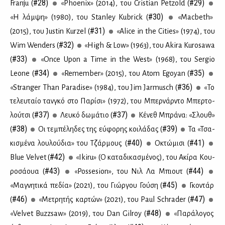
#28)
#29)
Franju (
«Phoenix» (2014), του Cristian Petzold (
#30)
«Η λάμ­ψη» (1980), του Stanley Kubrick (
«Macbeth»
#31)
(2015), του Justin Kurzel (
«Alice in the Cities» (1974), του
#32)
Wim Wenders (
«High & Low» (1963), του Akira Kurosawa
#33)
(
«Once Upon a Time in the West» (1968), του Sergio
#34)
#35)
Leone (
«Remember» (2015), του Atom Egoyan (
#36)
«Stranger Than Paradise» (1984), του Jim Jarmusch (
«To
τε­λευ­ταίο ταν­γκό στο Πα­ρί­σι» (1972), του Μπερ­νάρ­ντο Μπερ­το­
#37)
#37)
λού­τσι (
Λευ­κό δω­μά­τιο (
Κέ­νεθ Μπρά­να: «Σλουθ»
#38)
#39)
(
Οι τε­μπέ­λη­δες της εύ­φο­ρης κοι­λά­δας (
Τα «Τσα­
#40)
#41)
κι­σμέ­να λου­λού­δια» του Τζάρ­μους (
Οκτώ­μι­σι (
#42)
Blue Velvet (
«Ikiru» (Ο κα­τα­δι­κα­σμέ­νος), του Aκί­ρα Κου­
#43)
#44)
ρο­σά­ουα (
«Possesion», του Νιλ Λα Μπιουτ (
#45)
«Μα­γνη­τι­κά πε­δία» (2021), του Γιώρ­γου Γού­ση (
Γκο­ντάρ
#46)
#47)
(
«Με­τρη­τής καρ­τών» (2021), του Paul Schrader (
#48)
«Velvet Buzzsaw» (2019), του Dan Gilroy (
«Πα­ρά­λο­γος