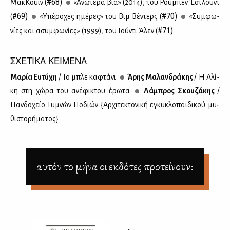
#68)
Μακ­Κουίν (
«Ανω­τέ­ρα βία» (2014), του Ρού­μπεν Έστλουντ
#69)
#70)
(
«Υπέ­ρο­χες ημέ­ρες» του Βιμ Βέ­ντερς (
«Συμ­φω­
#71)
νί­ες και ασυμ­φω­νί­ες» (1999), του Γού­ντι Άλεν (
ΣΧΕΤΙΚΑ ΚΕΙΜΕΝΑ
Μα­ρία Ευ­τύ­χη
/ Το μπλε κα­φτά­νι
Άρης Μα­λαν­δρά­κης
/ Η Αλί­
κη στη χώ­ρα του ανέ­φι­κτου έρω­τα
Λά­μπρος Σκου­ζά­κης
/
Παν­δο­χείο Γυ­μνών Πο­διών {Αρ­χι­τε­κτο­νι­κή εγκυ­κλο­παι­δι­κού μυ­
θι­στο­ρή­μα­τος}
αυτόν το μήνα οι εκδότες προτείνουν: