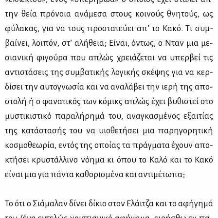
την θεία πρό­νοια ανά­με­σα στους κοι­νούς θνη­τούς, ως
φύ­λα­κας, για να τους προ­στα­τεύ­ει απ’ το Κα­κό. Τι συμ­
βαί­νει, λοι­πόν, στ’ αλή­θεια; Εί­ναι, όντως, ο Νταν μια με­
σια­νι­κή φι­γού­ρα που απλώς χρειά­ζε­ται να υπερ­βεί τις
αντι­στά­σεις της συμ­βα­τι­κής λο­γι­κής σκέ­ψης για να κερ­
δί­σει την αυ­το­γνω­σία και να ανα­λά­βει την ιε­ρή της απο­
στο­λή ή ο φα­να­τι­κός των κό­μικς απλώς έχει βυ­θι­στεί στο
μυ­στι­κι­στι­κό πα­ρα­λή­ρη­μά του, ανα­γκα­σμέ­νος εξαι­τί­ας
της κα­τά­στα­σής του να υιο­θε­τή­σει μια πα­ρη­γο­ρη­τι­κή
κο­σμο­θε­ω­ρία, εντός της οποί­ας τα πράγ­μα­τα έχουν απο­
κτή­σει κρυ­στάλ­λι­νο νό­η­μα κι όπου το Κα­λό και το Κα­κό
εί­ναι μια για πά­ντα κα­θο­ρι­σμέ­να και αντι­μέ­τω­πα;
Το ότι ο Σιά­μα­λαν δί­νει δί­κιο στον Ελάι­τζα και το αφή­γη­μά