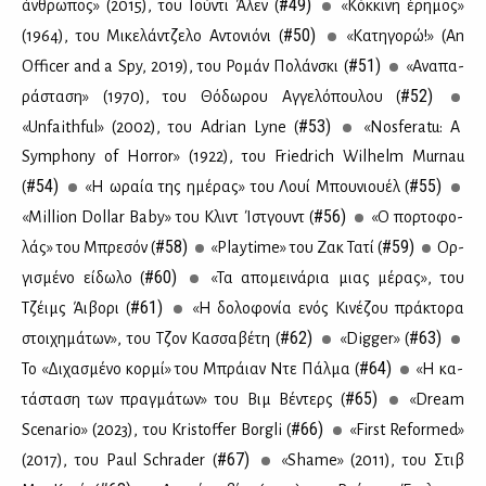
#49)
άν­θρω­πος» (2015), του Γού­ντι Άλεν (
«Κόκ­κι­νη έρη­μος»
#50)
(1964), του Mι­κε­λάν­τζε­λο Αντο­νιό­νι (
«Κα­τη­γο­ρώ!» (An
#51)
Officer and a Spy, 2019), του Ρο­μάν Πο­λάν­σκι (
«Ανα­πα­
#52)
ρά­στα­ση» (1970), του Θό­δω­ρου Αγ­γε­λό­που­λου (
#53)
«Unfaithful» (2002), του Adrian Lyne (
«Nosferatu: A
Symphony of Horror» (1922), του Friedrich Wilhelm Murnau
#54)
#55)
(
«Η ωραία της ημέ­ρας» του Λουί Μπου­νιου­έλ (
#56)
«Million Dollar Baby» του Κλιντ Ίστ­γουντ (
«Ο πορ­το­φο­
#58)
#59)
λάς» του Μπρε­σόν (
«Playtime» του Ζακ Τα­τί (
Ορ­
#60)
γι­σμέ­νο εί­δω­λο (
«Τα απο­μει­νά­ρια μιας μέ­ρας», του
#61)
Τζέιμς Άι­βο­ρι (
«Η δο­λο­φο­νία ενός Κι­νέ­ζου πρά­κτο­ρα
#62)
#63)
στοι­χη­μά­των», του Τζον Κασ­σα­βέ­τη (
«Digger» (
#64)
Το «Δι­χα­σμέ­νο κορ­μί» του Μπράιαν Ντε Πάλ­μα (
«Η κα­
#65)
τά­στα­ση των πραγ­μά­των» του Βιμ Βέ­ντερς (
«Dream
#66)
Scenario» (2023), του Kristoffer Borgli (
«First Reformed»
#67)
(2017), του Paul Schrader (
«Shame» (2011), του Στιβ