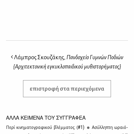
Λάμπρος Σκουζάκης,
Πανδοχείο Γυμνών Ποδιών
{Αρχιτεκτονική εγκυκλοπαιδικού μυθιστορήματος}
επιστροφή στα περιεχόμενα
ΑΛΛΑ ΚΕΙΜΕΝΑ ΤΟΥ ΣΥΓΓΡΑΦΕΑ
#1)
Πε­ρί κι­νη­μα­το­γρα­φι­κού βλέμ­μα­τος (
Ασύλ­λη­πτη ωραιό­