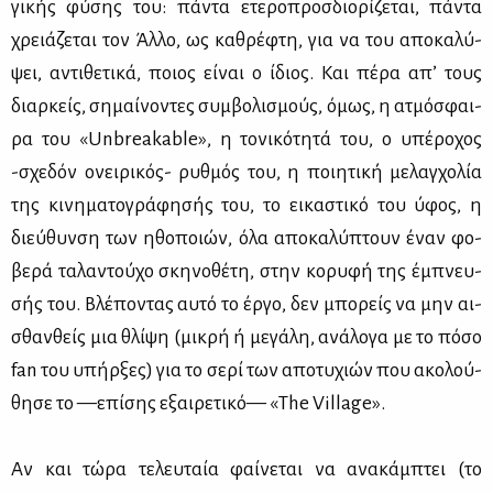
γι­κής φύ­σης του: πά­ντα ετε­ρο­προσ­διο­ρί­ζε­ται, πά­ντα
χρειά­ζε­ται τον Άλ­λο, ως κα­θρέ­φτη, για να του απο­κα­λύ­
ψει, αντι­θε­τι­κά, ποιος εί­ναι ο ίδιος. Και πέ­ρα απ’ τους
διαρ­κείς, ση­μαί­νο­ντες συμ­βο­λι­σμούς, όμως, η ατμό­σφαι­
ρα του «Unbreakable», η το­νι­κό­τη­τά του, ο υπέ­ρο­χος
-σχε­δόν ονει­ρι­κός- ρυθ­μός του, η ποι­η­τι­κή με­λαγ­χο­λία
της κι­νη­μα­το­γρά­φη­σής του, το ει­κα­στι­κό του ύφος, η
διεύ­θυν­ση των ηθο­ποιών, όλα απο­κα­λύ­πτουν έναν φο­
βε­ρά τα­λα­ντού­χο σκη­νο­θέ­τη, στην κο­ρυ­φή της έμπνευ­
σής του. Βλέ­πο­ντας αυ­τό το έρ­γο, δεν μπο­ρείς να μην αι­
σθαν­θείς μια θλί­ψη (μι­κρή ή με­γά­λη, ανά­λο­γα με το πό­σο
fan του υπήρ­ξες) για το σε­ρί των απο­τυ­χιών που ακο­λού­
θη­σε το —επί­σης εξαι­ρε­τι­κό— «The Village».
Αν και τώ­ρα τε­λευ­ταία φαί­νε­ται να ανα­κάμ­πτει (το