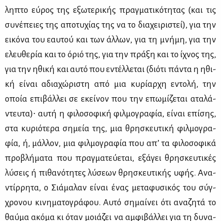
λη­πτο εύ­ρος της εξω­τε­ρι­κής πραγ­μα­τι­κό­τη­τας (και τις
συ­νέ­πειες της απο­τυ­χί­ας της να το δια­χει­ρι­στεί), για την
ει­κό­να του εαυ­τού και των άλ­λων, για τη μνή­μη, για την
ελευ­θε­ρία και το όριό της, για την πρά­ξη και το ίχνος της,
για την ηθι­κή και αυ­τό που εντέλ­λε­ται (διό­τι πά­ντα η ηθι­
κή εί­ναι αδια­χώ­ρι­στη από μια κυ­ρί­αρ­χη εντο­λή, την
οποία επι­βάλ­λει σε εκεί­νον που την επω­μί­ζε­ται ατα­λά­
ντευ­τα)∙ αυ­τή η φι­λο­σο­φι­κή φιλ­μο­γρα­φία, εί­ναι επί­σης,
στα κυ­ριό­τε­ρα ση­μεία της, μια θρη­σκευ­τι­κή φιλ­μο­γρα­
φία, ή, μάλ­λον, μια φιλ­μο­γρα­φία που απ’ τα φι­λο­σο­φι­κά
προ­βλή­μα­τα που πραγ­μα­τεύ­ε­ται, εξά­γει θρη­σκευ­τι­κές
λύ­σεις ή πι­θα­νό­τη­τες λύ­σε­ων θρη­σκευ­τι­κής υφής. Ανα­
ντίρ­ρη­τα, ο Σιά­μα­λαν εί­ναι ένας με­τα­φυ­σι­κός του σύγ­
χρο­νου κι­νη­μα­το­γρά­φου. Αυ­τό ση­μαί­νει ότι ανα­ζη­τά το
θαύ­μα ακό­μα κι όταν μοιά­ζει να αμ­φι­βάλ­λει για τη δυ­να­