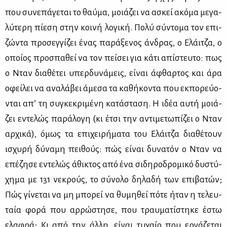
που συ­νε­πά­γε­ται το θαύ­μα, μοιά­ζει να ασκεί ακό­μα με­γα­
λύ­τε­ρη πί­ε­ση στην κοι­νή λο­γι­κή. Πο­λύ σύ­ντο­μα τον επι­
ζώ­ντα προ­σεγ­γί­ζει ένας πα­ρά­ξε­νος άν­δρας, ο Ελάι­τζα, ο
οποί­ος προ­σπα­θεί να τον πεί­σει για κά­τι απί­στευ­το: πως
ο Νταν δια­θέ­τει υπερ­δυ­νά­μεις, εί­ναι άφθαρ­τος και άρα
οφεί­λει να ανα­λά­βει άμε­σα τα κα­θή­κο­ντα που εκ­πο­ρεύ­ο­
νται απ’ τη συ­γκε­κρι­μέ­νη κα­τά­στα­ση. Η ιδέα αυ­τή μοιά­
ζει εντε­λώς πα­ρά­λο­γη (κι έτσι την αντι­με­τω­πί­ζει ο Νταν
αρ­χι­κά), όμως τα επι­χει­ρή­μα­τα του Ελάι­τζα δια­θέ­τουν
ισχυ­ρή δύ­να­μη πει­θούς: πώς εί­ναι δυ­να­τόν ο Νταν να
επέ­ζη­σε εντε­λώς άθι­κτος από ένα σι­δη­ρο­δρο­μι­κό δυ­στύ­
χη­μα με 131 νε­κρούς, το σύ­νο­λο δη­λα­δή των επι­βα­τών;
Πώς γί­νε­ται να μη μπο­ρεί να θυ­μη­θεί πό­τε ήταν η τε­λευ­
ταία φο­ρά που αρ­ρώ­στη­σε, που τραυ­μα­τί­στη­κε έστω
ελα­φρά; Κι από την άλ­λη, εί­ναι τυ­χαίο που ερ­γά­ζε­ται