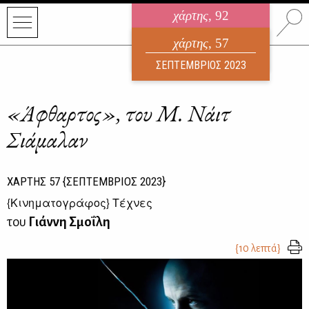
χάρτης
, 92
ηλεκτρονικό περιοδικό
χάρτης
, 57
ΑΥΓΟΥΣΤΟΣ 2026
ΣΕΠΤΕΜΒΡΙΟΣ 2023
«Άφθαρτος», του Μ. Νάιτ
Σιάμαλαν
ΧΑΡΤΗΣ
57
{ΣΕΠΤΕΜΒΡΙΟΣ 2023}
{
Κινηματογράφος
} Τέχνες
του
Γιάννη Σμοΐλη
{10 λεπτά}