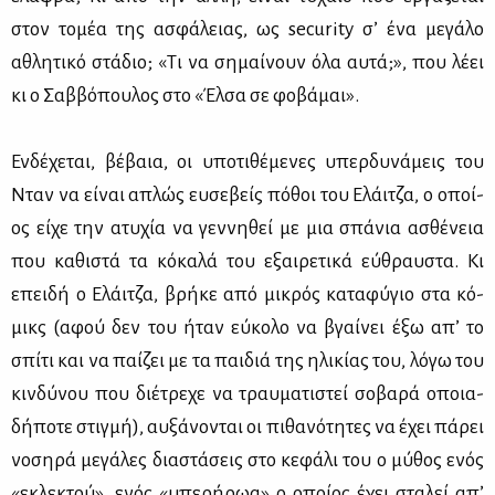
στον το­μέα της ασφά­λειας, ως security σ’ ένα με­γά­λο
αθλη­τι­κό στά­διο; «Τι να ση­μαί­νουν όλα αυ­τά;», που λέ­ει
κι ο Σαβ­βό­που­λος στο «Έλ­σα σε φο­βά­μαι».
Εν­δέ­χε­ται, βέ­βαια, οι υπο­τι­θέ­με­νες υπερ­δυ­νά­μεις του
Νταν να εί­ναι απλώς ευ­σε­βείς πό­θοι του Ελάι­τζα, ο οποί­
ος εί­χε την ατυ­χία να γεν­νη­θεί με μια σπά­νια ασθέ­νεια
που κα­θι­στά τα κό­κα­λά του εξαι­ρε­τι­κά εύ­θραυ­στα. Κι
επει­δή ο Ελάι­τζα, βρή­κε από μι­κρός κα­τα­φύ­γιο στα κό­
μικς (αφού δεν του ήταν εύ­κο­λο να βγαί­νει έξω απ’ το
σπί­τι και να παί­ζει με τα παι­διά της ηλι­κί­ας του, λό­γω του
κιν­δύ­νου που διέ­τρε­χε να τραυ­μα­τι­στεί σο­βα­ρά οποια­
δή­πο­τε στιγ­μή), αυ­ξά­νο­νται οι πι­θα­νό­τη­τες να έχει πά­ρει
νο­ση­ρά με­γά­λες δια­στά­σεις στο κε­φά­λι του ο μύ­θος ενός
«εκλε­κτού», ενός «υπε­ρή­ρωα» ο οποί­ος έχει στα­λεί απ’