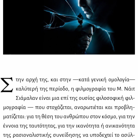
Σ
την αρ­χή της, και στην —κα­τά γε­νι­κή ομο­λο­γία—
κα­λύ­τε­ρή της πε­ρί­ο­δο, η φιλ­μο­γρα­φία του Μ. Νάιτ
Σιά­μα­λαν εί­ναι μια επί της ου­σί­ας φι­λο­σο­φι­κή φιλ­
μο­γρα­φία — που στο­χά­ζε­ται, ανα­ρω­τιέ­ται και προ­βλη­
μα­τί­ζε­ται: για τη θέ­ση του αν­θρώ­που στον κό­σμο, για την
έν­νοια της ταυ­τό­τη­τας, για την ικα­νό­τη­τα ή ανι­κα­νό­τη­τα
της ρα­σιο­να­λι­στι­κής συ­νεί­δη­σης να υπο­δε­χτεί το ασύλ­