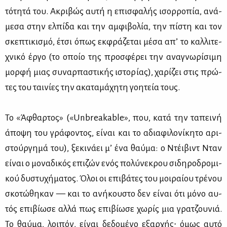
τό­τη­τά του. Ακρι­βώς αυ­τή η επι­σφα­λής ισορ­ρο­πία, ανά­
με­σα στην ελ­πί­δα και την αμ­φι­βο­λία, την πί­στη και τον
σκε­πτι­κι­σμό, έτσι όπως εκ­φρά­ζε­ται μέ­σα απ’ το καλ­λι­τε­
χνι­κό έρ­γο (το οποίο της προ­σφέ­ρει την ανα­γνω­ρί­σι­μη
μορ­φή μιας συ­ναρ­πα­στι­κής ιστο­ρί­ας), χα­ρί­ζει στις πρώ­
τες του ται­νί­ες την ακα­τα­μά­χη­τη γοη­τεία τους.
Το «Άφθαρ­τος» («Unbreakable», που, κα­τά την τα­πει­νή
άπο­ψη του γρά­φο­ντος, εί­ναι και το αδια­φι­λο­νί­κη­το αρι­
στούρ­γη­μά του), ξε­κι­νά­ει μ’ ένα θαύ­μα: ο Ντέι­βιντ Νταν
εί­ναι ο μο­να­δι­κός επι­ζών ενός πο­λύ­νε­κρου σι­δη­ρο­δρο­μι­
κού δυ­στυ­χή­μα­τος. Όλοι οι επι­βά­τες του μοι­ραί­ου τρέ­νου
σκο­τώ­θη­καν — και το ανή­κου­στο δεν εί­ναι ότι μό­νο αυ­
τός επι­βί­ω­σε αλ­λά πως επι­βί­ω­σε χω­ρίς μια γρα­τζου­νιά.
Το θαύ­μα, λοι­πόν, εί­ναι δε­δο­μέ­νο εξαρ­χής∙ όμως αυ­τό