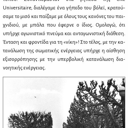
Universitaire, δια­λέ­γα­με ένα γή­πε­δο του βό­λεϊ, κρα­τού­
σα­με το μι­σό και παί­ζα­με με όλους τους κα­νό­νες του παι­
χνι­διού, με μπά­λα που έφερ­νε ο ίδιος. Ομο­λο­γώ, ότι
υπήρ­χε αγω­νι­στι­κό πνεύ­μα και αντα­γω­νι­στι­κή διά­θε­ση.
Έντα­ση και φρο­ντί­δα για τη «νί­κη»! Στο τέ­λος, με την κα­
τα­νά­λω­ση της σω­μα­τι­κής ενέρ­γειας υπήρ­χε η αί­σθη­ση
εξι­σορ­ρό­πη­σης με την υπερ­βο­λι­κή κα­τα­νά­λω­ση δια­
νοη­τι­κής ενέρ­γειας.