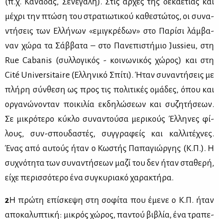
(π.χ. Κα­να­δάς, Σε­νε­γά­λη). Στις αρ­χές της δε­κα­ε­τί­ας και
μέ­χρι την πτώ­ση του στρα­τιω­τι­κού κα­θε­στώ­τος, οι συ­να­
ντή­σεις των Ελ­λή­νων «εμι­γκρέ­δων» στο Πα­ρί­σι λάμ­βα­
ναν χώ­ρα τα Σάβ­βα­τα – στο Πα­νε­πι­στή­μιο Jussieu, στη
Rue Cabanis (συλ­λο­γι­κός - κοι­νω­νι­κός χώ­ρος) και στη
Cité Universitaire (Ελ­λη­νι­κό Σπί­τι). Ήταν συ­να­ντή­σεις με
πλή­ρη σύν­θε­ση ως προς τις πο­λι­τι­κές ομά­δες, όπου και
ορ­γα­νώ­νο­νταν ποι­κι­λία εκ­δη­λώ­σε­ων και συ­ζη­τή­σε­ων.
Σε μι­κρό­τε­ρο κύ­κλο συ­να­ντού­σα με­ρι­κούς Έλ­λη­νες φί­
λους, συν-σπου­δα­στές, συγ­γρα­φείς και καλ­λι­τέ­χνες.
Ένας από αυ­τούς ήταν ο Κω­στής Πα­πα­γιώρ­γης (Κ.Π.). Η
συ­χνό­τη­τα των συ­να­ντή­σε­ων μα­ζί του δεν ήταν στα­θε­ρή,
εί­χε πε­ρισ­σό­τε­ρο ένα συ­γκυ­ρια­κό χα­ρα­κτή­ρα.
2
Η πρώ­τη επί­σκε­ψη στη σο­φί­τα που έμε­νε ο Κ.Π. ήταν
απο­κα­λυ­πτι­κή: μι­κρός χώ­ρος, πα­ντού βι­βλία, ένα τρα­πε­