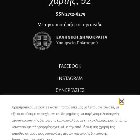
χάρτης
, 92
ΙSSN 2732-8279
Με την υποστήριξη και την αιγίδα
FACEBOOK
INSTAGRAM
ΣΥΝΕΡΓΑΣΊΕΣ
ΔΙΑΦΗΜΙΣΗ
Χρησιμοποιούμε cookies ώστε η τοποθεσία μας να λειτουργεί σωστά, να
ΕΠΙΚΟΙΝΩΝΙΑ
εξατομικεύουμε περιεχόμενο και διαφημίσεις, να παρέχουμε λειτουργίες
μέσων κοινωνικής δικτύωσης και να αναλύουμε την κυκλοφορία μας. Επίσης,
ΣΥΝΤΕΛΕΣΤΕΣ
κοινοποιούμε πληροφορίες σχετικά με την από μέρους σας χρήση της
τοποθεσίας μας στους συνεργάτες μέσων κοινωνικής δικτύωσης,
ΤΑΥΤΟΤΗΤΑ