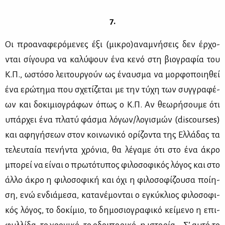
7.
Οι προ­α­να­φε­ρό­με­νες έξι (μι­κρο)ανα­μνή­σεις δεν έρ­χο­
νται σί­γου­ρα να κα­λύ­ψουν ένα κε­νό στη βιο­γρα­φία του
Κ.Π., ωστό­σο λει­τουρ­γούν ως έναυ­σμα να μορ­φο­ποι­η­θεί
ένα ερώ­τη­μα που σχε­τί­ζε­ται με την τύ­χη των συγ­γρα­φέ­
ων και δο­κι­μιο­γρά­φων όπως ο Κ.Π. Αν θε­ω­ρή­σου­με ότι
υπάρ­χει ένα πλα­τύ φά­σμα λό­γων/λο­γι­σμών (discourses)
και αφη­γή­σε­ων στον κοι­νω­νι­κό ορί­ζο­ντα της Ελ­λά­δας τα
τε­λευ­ταία πε­νή­ντα χρό­νια, θα λέ­γα­με ότι στο ένα άκρο
μπο­ρεί να εί­ναι ο πρω­τό­τυ­πος φι­λο­σο­φι­κός λό­γος και στο
άλ­λο άκρο η φι­λο­σο­φι­κή και όχι η φι­λο­σο­φί­ζου­σα ποί­η­
ση, ενώ εν­διά­με­σα, κα­τα­νέ­μο­νται ο εγκύ­κλιος φι­λο­σο­φι­
κός λό­γος, το δο­κί­μιο, το δη­μο­σιο­γρα­φι­κό κεί­με­νο η επι­