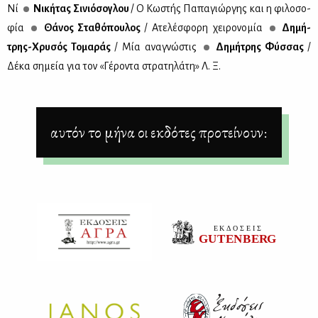
Νί
Νι­κή­τας Σι­νιό­σο­γλου
/ Ο Κω­στής Πα­πα­γιώρ­γης και η φι­λο­σο­
φία
Θά­νος Στα­θό­που­λος
/ Ατε­λέ­σφο­ρη χει­ρο­νο­μία
Δη­μή­
τρης-Χρυ­σός Το­μα­ράς
/ Μία ανα­γνώ­στις
Δη­μή­τρης Φύσ­σας
/
Δέ­κα ση­μεία για τον «Γέ­ρο­ντα στρα­τη­λά­τη» Λ. Ξ.
αυτόν το μήνα οι εκδότες προτείνουν: