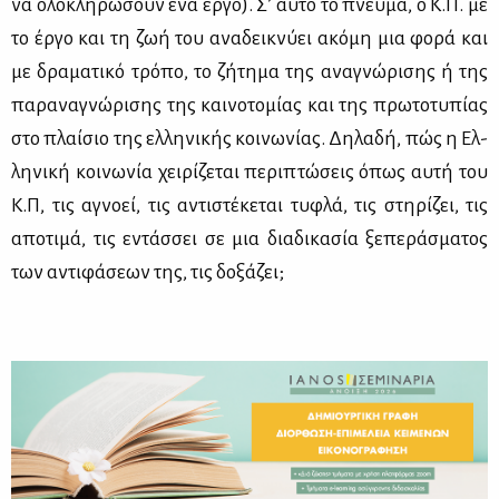
να ολο­κλη­ρώ­σουν ένα έρ­γο). Σ’ αυ­τό το πνεύ­μα, ο Κ.Π. με
το έρ­γο και τη ζωή του ανα­δει­κνύ­ει ακό­μη μια φο­ρά και
με δρα­μα­τι­κό τρό­πο, το ζή­τη­μα της ανα­γνώ­ρι­σης ή της
πα­ρα­να­γνώ­ρι­σης της και­νο­το­μί­ας και της πρω­το­τυ­πί­ας
στο πλαί­σιο της ελ­λη­νι­κής κοι­νω­νί­ας. Δη­λα­δή, πώς η Ελ­
λη­νι­κή κοι­νω­νία χει­ρί­ζε­ται πε­ρι­πτώ­σεις όπως αυ­τή του
Κ.Π, τις αγνο­εί, τις αντι­στέ­κε­ται τυ­φλά, τις στη­ρί­ζει, τις
απο­τι­μά, τις εντάσ­σει σε μια δια­δι­κα­σία ξε­πε­ρά­σμα­τος
των αντι­φά­σε­ων της, τις δο­ξά­ζει;