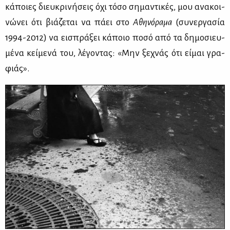
κά­ποιες διευ­κρι­νή­σεις όχι τό­σο ση­μα­ντι­κές, μου ανα­κοι­
νώ­νει ότι βιά­ζε­ται να πά­ει στο
Αθη­νό­ρα­μα
(συ­νερ­γα­σία
1994-2012) να ει­σπρά­ξει κά­ποιο πο­σό από τα δη­μο­σιευ­
μέ­να κεί­με­νά του, λέ­γο­ντας: «Μην ξε­χνάς ότι εί­μαι γρα­
φιάς».