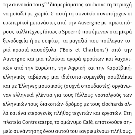
ου
την συ­νοι­κία του 5
δια­με­ρί­σμα­τος και έκα­νε τη πε­ριο­χή
να μοιά­ζει με χω­ριό. Σ’ αυ­τή τη συ­νοι­κία συ­νυ­πήρ­χαν οι
εσω­τε­ρι­κοί με­τα­νά­στες από την Auvergne με πρω­το­πό­
ρους καλ­λι­τέ­χνες (όπως ο Spoerri) που έμε­ναν στα μι­κρά
ξε­νο­δο­χεία ή σε σο­φί­τες· τα μα­γα­ζιά που πού­λα­γαν τυ­
ριά-κρα­σιά-καυ­σό­ξυ­λα (“Bois et Charbons”) από την
Auvergne και μια πλού­σια αγο­ρά φρού­των και λα­χα­νι­
κών από την Ευ­ρώ­πη, την Αφρι­κή και την Κα­ραϊ­βι­κή·
ελ­λη­νι­κές τα­βέρ­νες μια ιδιό­τυ­πα-ευ­με­γέ­θη σου­βλά­κια
και με Έλ­λη­νες μου­σι­κούς (συ­χνά σπου­δα­στές) ορ­γά­νω­
ναν ελ­λη­νι­κά γλέ­ντια για τους Γάλ­λους νο­σταλ­γούς των
ελ­λη­νι­κών τους δια­κο­πών· δρό­μος με τους clochards αλ­
λά και ένα ετε­ρο­γε­νές πλή­θος τε­χνι­τών και ερ­γα­τών. Στη
πλα­τεία Contrescarpe, το ομώ­νυ­μο Café, απο­τε­λού­σε ση­
μείο συ­νά­ντη­σης όλου αυ­τού του «αγριε­μέ­νου» πλή­θους.