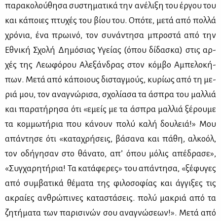
πα­ρα­κο­λού­θη­σα συ­στη­μα­τι­κά την ανέ­λι­ξη του έρ­γου του
και κά­ποιες πτυ­χές του βί­ου του. Οπό­τε, με­τά από πολ­λά
χρό­νια, ένα πρω­ι­νό, τον συ­νά­ντη­σα μπρο­στά από την
Εθνι­κή Σχο­λή Δη­μό­σιας Υγεί­ας (όπου δί­δα­σκα) στις αρ­
χές της Λε­ω­φό­ρου Αλε­ξάν­δρας στον κόμ­βο Αμπε­λο­κή­
πων. Με­τά από κά­ποιους δι­σταγ­μούς, κυ­ρί­ως από τη με­
ριά μου, τον ανα­γνώ­ρι­σα, σχο­λί­α­σα τα άσπρα του μαλ­λιά
και πα­ρα­τή­ρη­σα ότι «εμείς με τα άσπρα μαλ­λιά ξέ­ρου­με
τα κομ­μω­τή­ρια που κά­νουν πο­λύ κα­λή δου­λειά!» Μου
απά­ντη­σε ότι «κα­τα­χρή­σεις, βά­σα­να και πά­θη, αλ­κο­όλ,
τον οδή­γη­σαν στο θά­να­το, απ’ όπου μό­λις απέ­δρα­σε»,
«Συγ­χα­ρη­τή­ρια! Τα κα­τά­φε­ρες» του απά­ντη­σα, «ξέ­φυ­γες
από συμ­βα­τι­κά θέ­μα­τα της φι­λο­σο­φί­ας και άγ­γι­ξες τις
ακραί­ες αν­θρώ­πι­νες κα­τα­στά­σεις. πο­λύ μα­κριά από τα
ζη­τή­μα­τα των πα­ρι­σι­νών σου ανα­γνώ­σε­ων!». Με­τά από