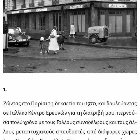
1.
Ζώ­ντας στο Πα­ρί­σι τη δε­κα­ε­τία του 1970, και δου­λεύ­ο­ντας
σε Γαλ­λι­κό Κέ­ντρο Ερευ­νών για τη δια­τρι­βή μου, περ­νού­
σα πο­λύ χρό­νο με τους Γάλ­λους συ­να­δέλ­φους και τους άλ­
λους με­τα­πτυ­χια­κούς σπου­δα­στές από διά­φο­ρες χώ­ρες