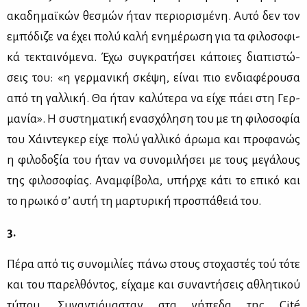
ακα­δη­μαϊ­κών θε­σμών ήταν πε­ριο­ρι­σμέ­νη. Αυ­τό δεν τον
εμπό­δι­ζε να έχει πο­λύ κα­λή ενη­μέ­ρω­ση για τα φι­λο­σο­φι­
κά τε­κται­νό­με­να. Έχω συ­γκρα­τή­σει κά­ποιες δια­πι­στώ­
σεις του: «η γερ­μα­νι­κή σκέ­ψη, εί­ναι πιο εν­δια­φέ­ρου­σα
από τη γαλ­λι­κή. Θα ήταν κα­λύ­τε­ρα να εί­χε πά­ει στη Γερ­
μα­νία». Η συ­στη­μα­τι­κή ενα­σχό­λη­ση του με τη φι­λο­σο­φία
του Χάι­ντε­γκερ εί­χε πο­λύ γαλ­λι­κό άρω­μα και προ­φα­νώς
η φι­λο­δο­ξία του ήταν να συ­νο­μι­λή­σει με τους με­γά­λους
της φι­λο­σο­φί­ας. Αναμ­φί­βο­λα, υπήρ­χε κά­τι το επι­κό και
το ηρω­ι­κό σ’ αυ­τή τη μαρ­τυ­ρι­κή προ­σπά­θειά του.
3.
Πέ­ρα από τις συ­νο­μι­λί­ες πά­νω στους στο­χα­στές τού τό­τε
και του πα­ρελ­θό­ντος, εί­χα­με και συ­να­ντή­σεις αθλη­τι­κού
τύ­που. Συ­να­ντιό­μα­σταν στα γή­πε­δα της Cité