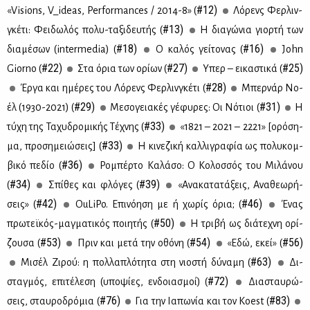
#12)
«Visions, V_ideas, Performances / 2014-8» (
Λό­ρενς Φερ­λιν­
#13)
γκέ­τι: Φει­δω­λός πο­λυ-τα­ξι­δευ­τής (
Η δια­γώ­νια γιορ­τή των
#18)
#16)
δια­μέ­σων (intermedia) (
Ο κα­λός γεί­το­νας (
John
#22)
#27)
#25)
Giorno (
Στα όρια των ορί­ων (
Υπερ – ει­κα­στι­κά (
#28)
Έρ­γα και ημέ­ρες του Λό­ρενς Φερ­λιν­γκέ­τι (
Μπερ­νάρ Νο­
#29)
#31)
έλ (1930-2021) (
Με­σο­γεια­κές γέ­φυ­ρες: Οι Νό­τιοι (
Η
#33)
τύ­χη της Τα­χυ­δρο­μι­κής Τέ­χνης (
«1821 – 2021 – 2221» [ορό­ση­
#33)
μα, προ­ση­μειώ­σεις] (
Η κι­νε­ζι­κή καλ­λι­γρα­φία ως πο­λυ­κομ­
#36)
βι­κό πε­δίο (
Ρο­μπέρ­το Κα­λά­σο: Ο Κο­λοσ­σός του Μι­λά­νου
#34)
#39)
(
Σπί­θες και φλό­γες (
«Ανα­κα­τα­τά­ξεις, Ανα­θε­ω­ρή­
#42)
#46)
σεις» (
OuLiPo. Επι­νό­η­ση με ή χω­ρίς όρια; (
Ένας
#50)
πρω­τεϊ­κός-μαγ­μα­τι­κός ποι­η­τής (
Η τρι­βή ως διά­τε­χνη ορί­
#53)
#54)
#56)
ζου­σα (
Πριν και με­τά την οθό­νη (
«Εδώ, εκεί» (
#63)
Μι­σέλ Ζι­ρού: η πολ­λα­πλό­τη­τα στη νιο­στή δύ­να­μη (
Δι­
#72)
σταγ­μός, επι­τέ­λε­ση (υπο­ψί­ες, εν­δοια­σμοί) (
Δια­σταυ­ρώ­
#76)
#83)
σεις, σταυ­ρο­δρό­μια (
Για την Ια­πω­νία και τον Koest (