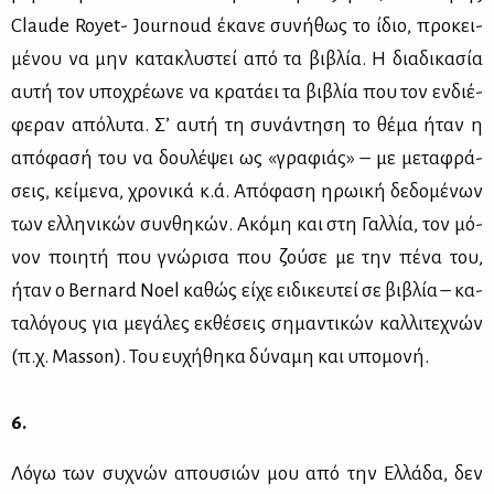
Claude Royet- Journoud έκα­νε συ­νή­θως το ίδιο, προ­κει­
μέ­νου να μην κα­τα­κλυ­στεί από τα βι­βλία. Η δια­δι­κα­σία
αυ­τή τον υπο­χρέ­ω­νε να κρα­τά­ει τα βι­βλία που τον εν­διέ­
φε­ραν από­λυ­τα. Σ’ αυ­τή τη συ­νά­ντη­ση το θέ­μα ήταν η
από­φα­σή του να δου­λέ­ψει ως «γρα­φιάς» – με με­τα­φρά­
σεις, κεί­με­να, χρο­νι­κά κ.ά. Από­φα­ση ηρω­ι­κή δε­δο­μέ­νων
των ελ­λη­νι­κών συν­θη­κών. Ακό­μη και στη Γαλ­λία, τον μό­
νον ποι­η­τή που γνώ­ρι­σα που ζού­σε με την πέ­να του,
ήταν ο Bernard Noel κα­θώς εί­χε ει­δι­κευ­τεί σε βι­βλία – κα­
τα­λό­γους για με­γά­λες εκ­θέ­σεις ση­μα­ντι­κών καλ­λι­τε­χνών
(π.χ. Masson). Του ευ­χή­θη­κα δύ­να­μη και υπο­μο­νή.
6.
Λό­γω των συ­χνών απου­σιών μου από την Ελ­λά­δα, δεν