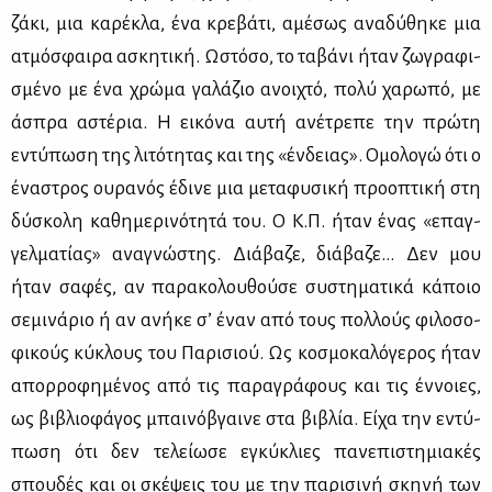
ζά­κι, μια κα­ρέ­κλα, ένα κρε­βά­τι, αμέ­σως ανα­δύ­θη­κε μια
ατμό­σφαι­ρα ασκη­τι­κή. Ωστό­σο, το τα­βά­νι ήταν ζω­γρα­φι­
σμέ­νο με ένα χρώ­μα γα­λά­ζιο ανοι­χτό, πο­λύ χα­ρω­πό, με
άσπρα αστέ­ρια. Η ει­κό­να αυ­τή ανέ­τρε­πε την πρώ­τη
εντύ­πω­ση της λι­τό­τη­τας και της «έν­δειας». Ομο­λο­γώ ότι ο
ένα­στρος ου­ρα­νός έδι­νε μια με­τα­φυ­σι­κή προ­ο­πτι­κή στη
δύ­σκο­λη κα­θη­με­ρι­νό­τη­τά του. Ο Κ.Π. ήταν ένας «επαγ­
γελ­μα­τί­ας» ανα­γνώ­στης. Διά­βα­ζε, διά­βα­ζε... Δεν μου
ήταν σα­φές, αν πα­ρα­κο­λου­θού­σε συ­στη­μα­τι­κά κά­ποιο
σε­μι­νά­ριο ή αν ανή­κε σ’ έναν από τους πολ­λούς φι­λο­σο­
φι­κούς κύ­κλους του Πα­ρι­σιού. Ως κο­σμο­κα­λό­γε­ρος ήταν
απορ­ρο­φη­μέ­νος από τις πα­ρα­γρά­φους και τις έν­νοιες,
ως βι­βλιο­φά­γος μπαι­νό­βγαι­νε στα βι­βλία. Εί­χα την εντύ­
πω­ση ότι δεν τε­λεί­ω­σε εγκύ­κλιες πα­νε­πι­στη­μια­κές
σπου­δές και οι σκέ­ψεις του με την πα­ρι­σι­νή σκη­νή των