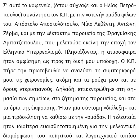
Σ’ αυ­τό το κα­φε­νείο, (όπου σύ­χνα­ζε και ο Ηλί­ας Πε­τρό­
που­λος) συ­νά­ντη­σα τον Κ.Π. με την «στε­νή» ομά­δα φί­λων
του: Από­στο­λο Απο­στο­λό­που­λο, Νί­κο Λε­βέ­ντη, Αντώ­νη
Ζέρ­βα, και με την «έκτα­κτη» πα­ρου­σία της Φρα­γκί­σκης
Αμπα­τζο­πού­λου, που με­λε­τού­σε εκεί­νη την επο­χή τον
Ελ­λη­νι­κό Υπερ­ρε­α­λι­σμό. Πλη­σιά­ζο­ντας, η ατμό­σφαι­ρα
ήταν αμ­φί­ση­μη ως προς τη δι­κή μου υπο­δο­χή. Ο Κ.Π.
πή­ρε την πρω­το­βου­λία να ανα­λύ­σει τη συ­μπε­ρι­φο­ρά
μου, τις χει­ρο­νο­μί­ες, ακό­μη και τα ρού­χα μου και με
όρους ντε­ρι­ντια­νούς. Δη­λα­δή, επι­κε­ντρώ­θη­κε στη ση­
μα­σία των ση­μεί­ων, στο ζή­τη­μα της πα­ρου­σί­ας, και στα
τα όρια της έκ­φρα­σης. Ήταν μια σύ­ντο­μη «διά­λε­ξη» και
μια πρό­σκλη­ση να κα­θί­σω με την «ομά­δα». Η τε­λευ­ταία
ήταν ιδιαί­τε­ρα ευαι­σθη­το­ποι­η­μέ­νη για την μελ­λο­ντι­κή
δια­μόρ­φω­ση του ποι­η­τι­κού και λο­γο­τε­χνι­κού το­πί­ου