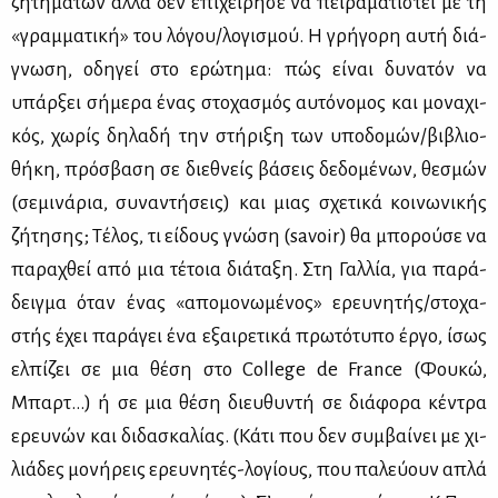
ζη­τη­μά­των αλ­λά δεν επι­χεί­ρη­σε να πει­ρα­μα­τι­στεί με τη
«γραμ­μα­τι­κή» του λό­γου/λο­γι­σμού. Η γρή­γο­ρη αυ­τή διά­
γνω­ση, οδη­γεί στο ερώ­τη­μα: πώς εί­ναι δυ­να­τόν να
υπάρ­ξει σή­με­ρα ένας στο­χα­σμός αυ­τό­νο­μος και μο­να­χι­
κός, χω­ρίς δη­λα­δή την στή­ρι­ξη των υπο­δο­μών/βι­βλιο­
θή­κη, πρό­σβα­ση σε διε­θνείς βά­σεις δε­δο­μέ­νων, θε­σμών
(σε­μι­νά­ρια, συ­να­ντή­σεις) και μιας σχε­τι­κά κοι­νω­νι­κής
ζή­τη­σης; Τέ­λος, τι εί­δους γνώ­ση (savoir) θα μπο­ρού­σε να
πα­ρα­χθεί από μια τέ­τοια διά­τα­ξη. Στη Γαλ­λία, για πα­ρά­
δειγ­μα όταν ένας «απο­μο­νω­μέ­νος» ερευ­νη­τής/στο­χα­
στής έχει πα­ρά­γει ένα εξαι­ρε­τι­κά πρω­τό­τυ­πο έρ­γο, ίσως
ελ­πί­ζει σε μια θέ­ση στο College de France (Φου­κώ,
Μπαρτ…) ή σε μια θέ­ση διευ­θυ­ντή σε διά­φο­ρα κέ­ντρα
ερευ­νών και δι­δα­σκα­λί­ας. (Κά­τι που δεν συμ­βαί­νει με χι­
λιά­δες μο­νή­ρεις ερευ­νη­τές-λο­γί­ους, που πα­λεύ­ουν απλά