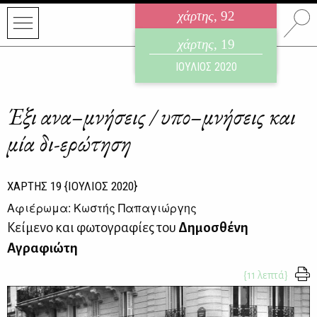
χάρτης
, 92
ηλεκτρονικό περιοδικό
χάρτης
, 19
ΑΥΓΟΥΣΤΟΣ 2026
ΙΟΥΛΙΟΣ 2020
Έξι ανα–μνήσεις / υπο–μνήσεις και
μία δι-ερώτηση
ΧΑΡΤΗΣ
19
{ΙΟΥΛΙΟΣ 2020}
Αφιέρωμα: Κωστής Παπαγιώργης
Κείμενο και φωτογραφίες του
Δημοσθένη
Αγραφιώτη
{11 λεπτά}