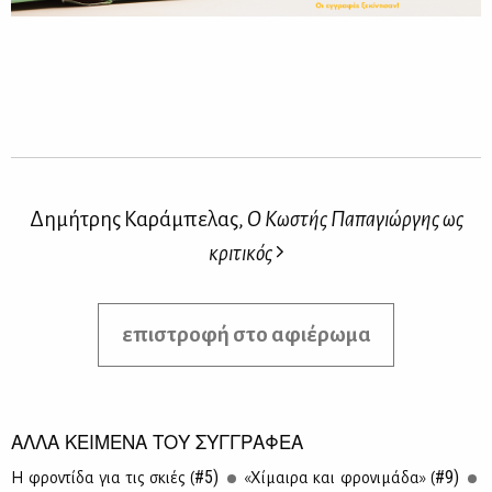
Δημήτρης Καράμπελας,
Ο Κωστής Παπαγιώργης ως
κριτικός
επιστροφή στο αφιέρωμα
ΑΛΛΑ ΚΕΙΜΕΝΑ ΤΟΥ ΣΥΓΓΡΑΦΕΑ
#5)
#9)
Η φρο­ντί­δα για τις σκιές (
«Χί­μαι­ρα και φρο­νι­μά­δα» (