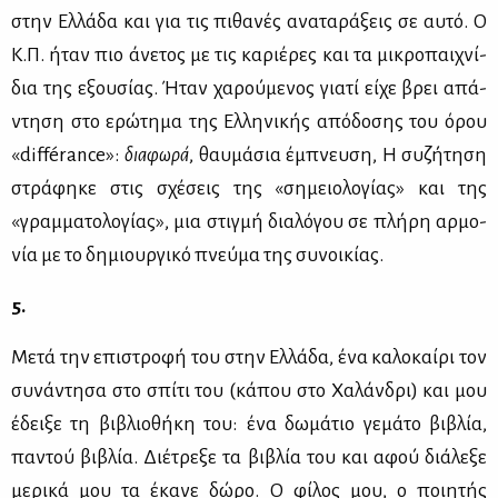
στην Ελ­λά­δα και για τις πι­θα­νές ανα­τα­ρά­ξεις σε αυ­τό. Ο
Κ.Π. ήταν πιο άνε­τος με τις κα­ριέ­ρες και τα μι­κρο­παι­χνί­
δια της εξου­σί­ας. Ήταν χα­ρού­με­νος για­τί εί­χε βρει απά­
ντη­ση στο ερώ­τη­μα της Ελ­λη­νι­κής από­δο­σης του όρου
«différance»:
δια­φω­ρά
, θαυ­μά­σια έμπνευ­ση, Η συ­ζή­τη­ση
στρά­φη­κε στις σχέ­σεις της «ση­μειο­λο­γί­ας» και της
«γραμ­μα­το­λο­γί­ας», μια στιγ­μή δια­λό­γου σε πλή­ρη αρ­μο­
νία με το δη­μιουρ­γι­κό πνεύ­μα της συ­νοι­κί­ας.
5.
Με­τά την επι­στρο­φή του στην Ελ­λά­δα, ένα κα­λο­καί­ρι τον
συ­νά­ντη­σα στο σπί­τι του (κά­που στο Χα­λάν­δρι) και μου
έδει­ξε τη βι­βλιο­θή­κη του: ένα δω­μά­τιο γε­μά­το βι­βλία,
πα­ντού βι­βλία. Διέ­τρε­ξε τα βι­βλία του και αφού διά­λε­ξε
με­ρι­κά μου τα έκα­νε δώ­ρο. Ο φί­λος μου, ο ποι­η­τής