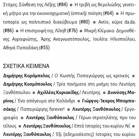
#84)
Στό­χος: Σύν­θε­ση της Λέ­ξης (
Η τρι­βή ως θε­με­λιώ­δης γε­νε­τι­
#64)
κή μή­τρα για την ει­κο­νο­σχη­μα­τι­κή (οπτι­κή) ποί­η­ση (
Η πρω­
#80)
το­πο­ρία ως πο­λι­τι­στι­κό δια­κύ­βευ­μα (
Αντίο, κύ­ριε da.​da.
#86)
#76)
(
Η επι­στρο­φή της Λί­ληθ (
Μι­κρή Κλί­μα­κα: Δη­μο­σθέ­
νης Αγρα­φιώ­της, Άρης Ανα­γνω­στό­που­λος, Ιου­λί­τα Ηλιο­πού­λου,
#55)
Αθη­νά Πα­πα­δά­κη (
ΣΧΕΤΙΚΑ ΚΕΙΜΕΝΑ
Δη­μή­τρης Κα­ρά­μπε­λας
/ Ο Κω­στής Πα­πα­γιώρ­γης ως κρι­τι­κός
Δη­μή­τρης Κο­σμό­που­λος
/ Τρία ποι­ή­μα­τα στη μνή­μη του Λευ­τέ­ρη
Ξαν­θό­που­λου
Αχιλ­λέ­ας Κυ­ρια­κί­δης
/ Λευ­τέ­ρης
Διο­νύ­σης Μα­
ρί­νος
/ Ένα από­γευ­μα στο Χα­λάν­δρι
Γιώρ­γος-Ίκα­ρος Μπα­μπα­
σά­κης
/ Πα­πα­γιώρ­γης forever!
Λευ­τέ­ρης Ξαν­θό­που­λος
/ Ερ­γο­
γρα­φία
Λευ­τέ­ρης Ξαν­θό­που­λος
/ Γέ­ρων στρα­τη­λά­της προ του
τέ­λους
Λευ­τέ­ρης Ξαν­θό­που­λος
/ Επτά Ιστο­ρί­ες του κυ­ρί­ου Νί
Λευ­τέ­ρης Ξαν­θό­που­λος
/ Έξι [αδη­μο­σί­ευ­τες] Ιστο­ρί­ες του κυ­ρί­ου