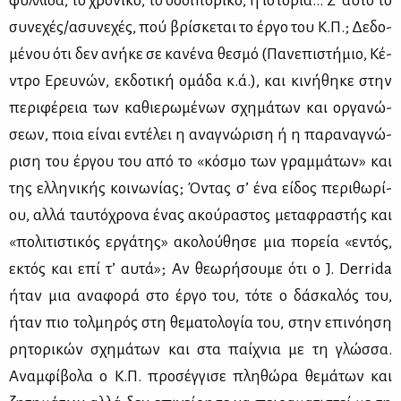
φυλ­λί­δα, το χρο­νι­κό, το οδοι­πο­ρι­κό, η ιστο­ρία… Σ’ αυ­τό το
συ­νε­χές/ασυ­νε­χές, πού βρί­σκε­ται το έρ­γο του Κ.Π.; Δε­δο­
μέ­νου ότι δεν ανή­κε σε κα­νέ­να θε­σμό (Πα­νε­πι­στή­μιο, Κέ­
ντρο Ερευ­νών, εκ­δο­τι­κή ομά­δα κ.ά.), και κι­νή­θη­κε στην
πε­ρι­φέ­ρεια των κα­θιε­ρω­μέ­νων σχη­μά­των και ορ­γα­νώ­
σε­ων, ποια εί­ναι εντέ­λει η ανα­γνώ­ρι­ση ή η πα­ρα­να­γνώ­
ρι­ση του έρ­γου του από το «κό­σμο των γραμ­μά­των» και
της ελ­λη­νι­κής κοι­νω­νί­ας; Όντας σ’ ένα εί­δος πε­ρι­θω­ρί­
ου, αλ­λά ταυ­τό­χρο­να ένας ακού­ρα­στος με­τα­φρα­στής και
«πο­λι­τι­στι­κός ερ­γά­της» ακο­λού­θη­σε μια πο­ρεία «εντός,
εκτός και επί τ’ αυ­τά»; Αν θε­ω­ρή­σου­με ότι ο J. Derrida
ήταν μια ανα­φο­ρά στο έρ­γο του, τό­τε ο δά­σκα­λός του,
ήταν πιο τολ­μη­ρός στη θε­μα­το­λο­γία του, στην επι­νό­η­ση
ρη­το­ρι­κών σχη­μά­των και στα παί­χνια με τη γλώσ­σα.
Αναμ­φί­βο­λα ο Κ.Π. προ­σέγ­γι­σε πλη­θώ­ρα θε­μά­των και