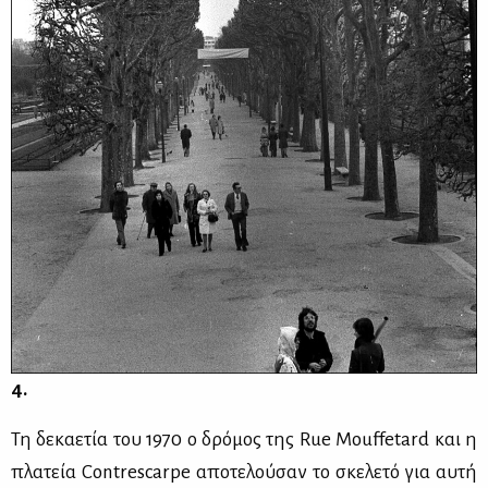
4.
Τη δε­κα­ε­τία του 1970 ο δρό­μος της Rue Mouffetard και η
πλα­τεία Contrescarpe απο­τε­λού­σαν το σκε­λε­τό για αυ­τή