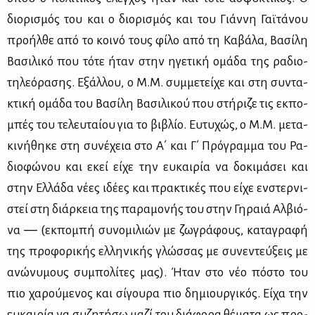
διο­ρι­σμός του και ο διο­ρι­σμός και του Γιάν­νη Γαϊ­τά­νου
προ­ήλ­θε από το κοι­νό τους φί­λο από τη Κα­βά­λα, Βα­σί­λη
Βα­σι­λι­κό που τό­τε ήταν στην ηγε­τι­κή ομά­δα της ρα­διο-
τη­λε­ό­ρα­σης. Εξάλ­λου, ο Μ.Μ. συμ­με­τεί­χε και στη συ­ντα­
κτι­κή ομά­δα του Βα­σί­λη Βα­σι­λι­κού που στή­ρι­ζε τις εκ­πο­
μπές του τε­λευ­ταί­ου για το βι­βλίο. Ευ­τυ­χώς, ο Μ.Μ. με­τα­
κι­νή­θη­κε στη συ­νέ­χεια στο Α΄ και Γ΄ Πρό­γραμ­μα του Ρα­
διο­φώ­νου και εκεί εί­χε την ευ­και­ρία να δο­κι­μά­σει και
στην Ελ­λά­δα νέ­ες ιδέ­ες και πρα­κτι­κές που εί­χε εν­στερ­νι­
στεί στη διάρ­κεια της πα­ρα­μο­νής του στην Γη­ραιά Αλ­βιό­
να ― (εκ­πο­μπή συ­νο­μι­λιών με ζω­γρά­φους, κα­τα­γρα­φή
της προ­φο­ρι­κής ελ­λη­νι­κής γλώσ­σας με συ­νε­ντεύ­ξεις με
ανώ­νυ­μους συ­μπο­λί­τες μας). Ήταν στο νέο πό­στο του
πιο χα­ρού­με­νος και σί­γου­ρα πιο δη­μιουρ­γι­κός. Εί­χα την
ευ­και­ρία να συ­ζη­τή­σω μα­ζί του διά­φο­ρα θέ­μα­τα ως προ­