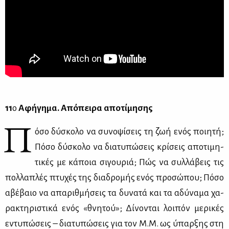
11
ο
Αφή­γη­μα. Από­πει­ρα απο­τί­μη­σης
Π
όσο δύ­σκο­λο να συ­νο­ψί­σεις τη ζωή ενός ποι­η­τή;
Πό­σο δύ­σκο­λο να δια­τυ­πώ­σεις κρί­σεις απο­τι­μη­
τι­κές με κά­ποια σι­γου­ριά; Πώς να συλ­λά­βεις τις
πολ­λα­πλές πτυ­χές της δια­δρο­μής ενός προ­σώ­που; Πό­σο
αβέ­βαιο να απα­ριθ­μή­σεις τα δυ­να­τά και τα αδύ­να­μα χα­
ρα­κτη­ρι­στι­κά ενός «θνη­τού»; Δί­νο­νται λοι­πόν με­ρι­κές
εντυ­πώ­σεις – δια­τυ­πώ­σεις για τον Μ.Μ. ως ύπαρ­ξης στη