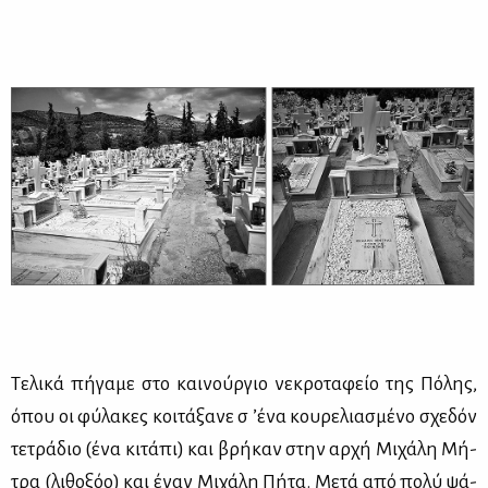
Τε­λι­κά πή­γα­με στο και­νούρ­γιο νε­κρο­τα­φείο της Πό­λης,
όπου οι φύ­λα­κες κοι­τά­ξα­νε σ ’έ­να κου­ρε­λια­σμέ­νο σχε­δόν
τε­τρά­διο (ένα κι­τά­πι) και βρή­καν στην αρ­χή Μι­χά­λη Μή­
τρα (λι­θο­ξόο) και έναν Μι­χά­λη Πή­τα. Με­τά από πο­λύ ψά­