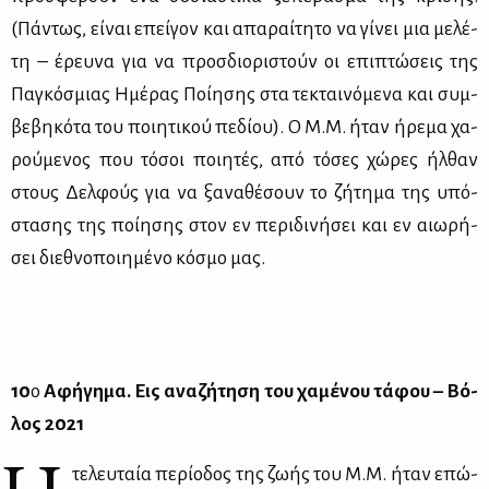
(Πά­ντως, εί­ναι επεί­γον και απα­ραί­τη­το να γί­νει μια με­λέ­
τη – έρευ­να για να προσ­διο­ρι­στούν οι επι­πτώ­σεις της
Πα­γκό­σμιας Ημέ­ρας Ποί­η­σης στα τε­κται­νό­με­να και συμ­
βε­βη­κό­τα του ποι­η­τι­κού πε­δί­ου). Ο Μ.Μ. ήταν ήρε­μα χα­
ρού­με­νος που τό­σοι ποι­η­τές, από τό­σες χώ­ρες ήλ­θαν
στους Δελ­φούς για να ξα­να­θέ­σουν το ζή­τη­μα της υπό­
στα­σης της ποί­η­σης στον εν πε­ρι­δι­νή­σει και εν αιω­ρή­
σει διε­θνο­ποι­η­μέ­νο κό­σμο μας.
10
ο
Αφή­γη­μα. Εις ανα­ζή­τη­ση του χα­μέ­νου τά­φου – Βό­
λος 2021
τε­λευ­ταία πε­ρί­ο­δος της ζω­ής του Μ.Μ. ήταν επώ­