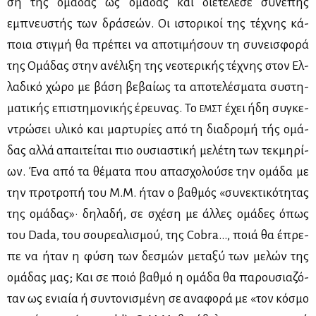
ση της ομά­δας ως ομά­δας και διε­τέ­λε­σε συ­νε­πής
εμπνευ­στής των δρά­σε­ών. Οι ιστο­ρι­κοί της τέ­χνης κά­
ποια στιγ­μή θα πρέ­πει να απο­τι­μή­σουν τη συ­νει­σφο­ρά
της Ομά­δας στην ανέ­λι­ξη της νε­ο­τε­ρι­κής τέ­χνης στον Ελ­
λα­δι­κό χώ­ρο με βά­ση βε­βαί­ως τα απο­τε­λέ­σμα­τα συ­στη­
μα­τι­κής επι­στη­μο­νι­κής έρευ­νας. Το
έχει ήδη συ­γκε­
ΕΜΣΤ
ντρώ­σει υλι­κό και μαρ­τυ­ρί­ες από τη δια­δρο­μή τής ομά­
δας αλ­λά απαι­τεί­ται πιο ου­σια­στι­κή με­λέ­τη των τεκ­μη­ρί­
ων. Ένα από τα θέ­μα­τα που απα­σχο­λού­σε την ομά­δα με
την προ­τρο­πή του Μ.Μ. ήταν ο βαθ­μός «συ­νε­κτι­κό­τη­τας
της ομά­δας»· δη­λα­δή, σε σχέ­ση με άλ­λες ομά­δες όπως
του Dada, του σου­ρε­α­λι­σμού, της Cobra…, ποιά θα έπρε­
πε να ήταν η φύ­ση των δε­σμών με­τα­ξύ των με­λών της
ομά­δας μας; Και σε ποιό βαθ­μό η ομά­δα θα πα­ρου­σια­ζό­
ταν ως ενιαία ή συ­ντο­νι­σμέ­νη σε ανα­φο­ρά με «τον κό­σμο