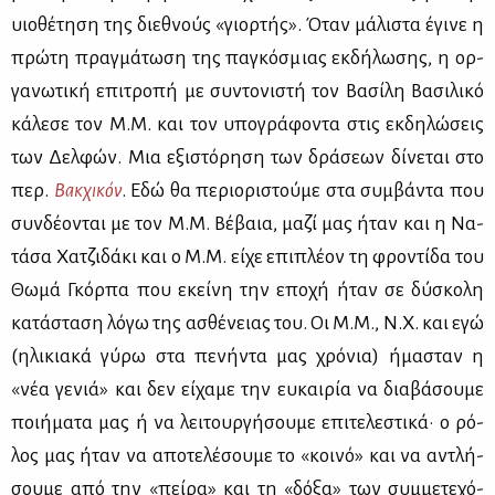
υιο­θέ­τη­ση της διε­θνούς «γιορ­τής». Όταν μά­λι­στα έγι­νε η
πρώ­τη πραγ­μά­τω­ση της πα­γκό­σμιας εκ­δή­λω­σης, η ορ­
γα­νω­τι­κή επι­τρο­πή με συ­ντο­νι­στή τον Βα­σί­λη Βα­σι­λι­κό
κά­λε­σε τον Μ.Μ. και τον υπο­γρά­φο­ντα στις εκ­δη­λώ­σεις
των Δελ­φών. Μια εξι­στό­ρη­ση των δρά­σε­ων δί­νε­ται στο
περ.
Βακ­χι­κόν
. Εδώ θα πε­ριο­ρι­στού­με στα συμ­βά­ντα που
συν­δέ­ο­νται με τον Μ.Μ. Βέ­βαια, μα­ζί μας ήταν και η Να­
τά­σα Χα­τζι­δά­κι και ο Μ.Μ. εί­χε επι­πλέ­ον τη φρο­ντί­δα του
Θω­μά Γκόρ­πα που εκεί­νη την επο­χή ήταν σε δύ­σκο­λη
κα­τά­στα­ση λό­γω της ασθέ­νειας του. Οι Μ.Μ., Ν.Χ. και εγώ
(ηλι­κια­κά γύ­ρω στα πε­νή­ντα μας χρό­νια) ήμα­σταν η
«νέα γε­νιά» και δεν εί­χα­με την ευ­και­ρία να δια­βά­σου­με
ποι­ή­μα­τα μας ή να λει­τουρ­γή­σου­με επι­τε­λε­στι­κά· ο ρό­
λος μας ήταν να απο­τε­λέ­σου­με το «κοι­νό» και να αντλή­
σου­με από την «πεί­ρα» και τη «δό­ξα» των συμ­με­τε­χό­