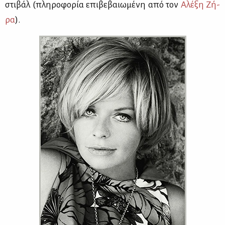
στι­βάλ (πλη­ρο­φο­ρία επι­βε­βαιω­μέ­νη από τον
Αλέ­ξη Ζή­
ρα
).