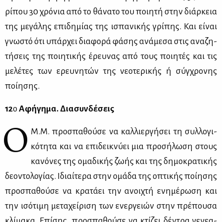
ρί­που 30 χρό­νια από το θά­να­το του ποι­η­τή στην διάρ­κεια
της με­γά­λης επι­δη­μί­ας της ισπα­νι­κής γρί­πης. Και εί­ναι
γνω­στό ότι υπάρ­χει δια­φο­ρά φά­σης ανά­με­σα στις ανα­ζη­
τή­σεις της ποι­η­τι­κής έρευ­νας από τους ποι­η­τές και τις
με­λέ­τες των ερευ­νη­τών της νε­ο­τε­ρι­κής ή σύγ­χρο­νης
ποί­η­σης.
12
ο
Αφή­γη­μα. Δια­συν­δέ­σεις
Ο
Μ.Μ. προ­σπα­θού­σε να καλ­λιερ­γή­σει τη συλ­λο­γι­
κό­τη­τα και να επι­δει­κνύ­ει μια προ­σή­λω­ση στους
κα­νό­νες της ομα­δι­κής ζω­ής και της δη­μο­κρα­τι­κής
δε­ο­ντο­λο­γί­ας. Ιδιαί­τε­ρα στην ομά­δα της οπτι­κής ποί­η­σης
προ­σπα­θού­σε να κρα­τά­ει την ανοι­χτή ενη­μέ­ρω­ση και
την ισό­τι­μη με­τα­χεί­ρι­ση των ενερ­γειών στην πρέ­που­σα
κλί­μα­κα. Επί­σης, προ­σπα­θού­σε να κτί­ζει δέ­ντρα γε­νε­α­