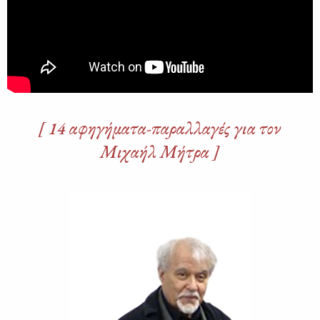
[ 14 αφηγήματα-παραλλαγές για τον
Μιχαήλ Μήτρα ]