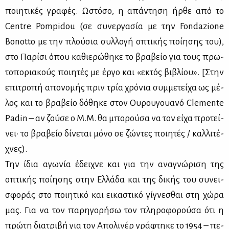
ποι­η­τι­κές γρα­φές. Ωστό­σο, η απά­ντη­ση ήρ­θε από το
Centre Pompidou (σε συ­νερ­γα­σία με την Fondazione
Bonotto με την πλού­σια συλ­λο­γή οπτι­κής ποί­η­σης του),
στο Πα­ρί­σι όπου κα­θιε­ρώ­θη­κε το βρα­βείο για τους πρω­
το­πο­ρια­κούς ποι­η­τές με έρ­γο και «εκτός βι­βλί­ου». [Στην
επι­τρο­πή απο­νο­μής πριν τρία χρό­νια συμ­με­τεί­χα ως μέ­
λος και το βρα­βείο δό­θη­κε στον Ου­ρου­γουα­νό Clemente
Padin – αν ζού­σε ο Μ.Μ. θα μπο­ρού­σα να τον εί­χα προ­τεί­
νει· το βρα­βείο δί­νε­ται μό­νο σε ζώ­ντες ποι­η­τές / καλ­λι­τέ­
χνες).
Την ίδια αγω­νία έδει­χνε και για την ανα­γνώ­ρι­ση της
οπτι­κής ποί­η­σης στην Ελ­λά­δα και της δι­κής του συ­νει­
σφο­ράς στο ποι­η­τι­κό και ει­κα­στι­κό γί­γνε­σθαι στη χώ­ρα
μας. Για να τον πα­ρη­γο­ρή­σω τον πλη­ρο­φο­ρού­σα ότι η
πρώ­τη δια­τρι­βή για τον Απο­λι­νέρ γρά­φτη­κε το 1954 – πε­