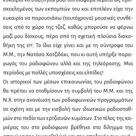
σκε­κλη­μέ­νος των εκ­πο­μπών του και επι­πλέ­ον εί­χα την
ευ­και­ρία να πα­ρου­σιά­σω (ταυ­τό­χρο­να) μου­σι­κές συν­θέ­
σεις από το χώ­ρο της τζαζ, κα­θώς μπο­ρού­σε να φέρ­νω
μα­ζί μου δί­σκους, πέ­ρα από τη σχε­τι­κή πλού­σια δι­σκο­
θή­κη της
. Το ίδιο εί­χε γί­νει και με τη σύ­ντρο­φο του
ΕΡΤ
Μ.Μ., την Να­τά­σα Χα­τζι­δά­κι, που κι αυ­τή υπήρ­ξε πα­ρα­
γω­γός του ρα­διο­φώ­νου αλ­λά και της τη­λε­ό­ρα­σης. Μια
πε­ρί­ο­δος με πολ­λές υπο­σχέ­σεις και ελ­πί­δες!
Οι ιστο­ρι­κοί των μέ­σων επι­κοι­νω­νί­ας του ρα­διο­φώ­νου
θα πρέ­πει να σταθ­μί­σουν τη συμ­βο­λή του Μ.Μ. και της
Ν.Χ. στην ανα­νέ­ω­ση των ρα­διο­φω­νι­κών προ­γραμ­μά­των
σε σχέ­ση και με την ει­σβο­λή των ιδιω­τι­κών ρα­διο­σταθ­
μών στο πε­δίο των ερ­τζια­νών κυ­μά­των. Στο τέ­λος της κα­
ριέ­ρας του στο ρα­διό­φω­νο βρέ­θη­κε στο δί­λημ­μα της