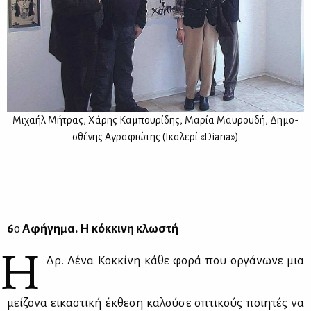
Μι­χα­ήλ Μή­τρας, Χά­ρης Κα­μπου­ρί­δης, Μα­ρία Μαυ­ρου­δή, Δη­μο­
σθέ­νης Αγρα­φιώ­της (Γκα­λε­ρί «Diana»)
6
ο
Αφή­γη­μα. Η κόκ­κι­νη κλω­στή
Η
Δρ. Λέ­να Κοκ­κί­νη κά­θε φο­ρά που ορ­γά­νω­νε μια
μεί­ζο­να ει­κα­στι­κή έκ­θε­ση κα­λού­σε οπτι­κούς ποι­η­τές να