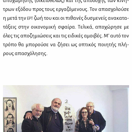
απο­χώ­ρη­σης (οι­κειο­θε­λώς) και της απο­δο­χής των κι­νή­
τρων εξό­δου προς τους ερ­γα­ζό­με­νους. Τον απα­σχο­λού­σε
η με­τά την
ζωή του και οι πι­θα­νές δυ­σμε­νείς ανα­κα­τα­
ΕΡΤ
τά­ξεις στην οι­κο­νο­μι­κή σφαί­ρα. Τε­λι­κά, απο­χώ­ρη­σε με
όλες τις απο­ζη­μιώ­σεις και τις ει­δι­κές αμοι­βές. Μ’ αυ­τό τον
τρό­πο θα μπο­ρού­σε να ζή­σει ως οπτι­κός ποι­η­τής πλή­
ρους απα­σχό­λη­σης.