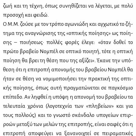
ζωή και τη τέ­χνη, όπως συ­νη­θί­ζε­ται να λέ­γε­ται, με πο­λύ
προ­σο­χή και φει­δώ.
Ο Μ.Μ. ζού­σε με τον τρό­πο αγω­νιώ­δη και αγ­χω­τι­κό το ζή­
τη­μα της ανα­γνώ­ρι­σης της «οπτι­κής ποί­η­σης» ως ποί­η­
σης – ποι­ή­σε­ως· πολ­λές φο­ρές έλε­γε: «όταν δο­θεί το
πρώ­το βρα­βείο Νο­μπέλ σε οπτι­κό ποι­η­τή, τό­τε η οπτι­κή
ποί­η­ση θα βρει τη θέ­ση που της αξί­ζει». Έκα­νε την υπό­
θε­ση ότι η επι­τρο­πή απο­νο­μής του βρα­βεί­ου Νο­μπέλ θα
ήταν σε θέ­ση να νο­μι­μο­ποι­ή­σει την πρα­κτι­κή της οπτι­
κής ποί­η­σης, όπως αυ­τή πραγ­μα­τώ­νε­ται σε πα­γκό­σμιο
επί­πε­δο. Αν λη­φθεί η υπό­ψη η απο­νο­μή του βρα­βεί­ου τα
τε­λευ­ταία χρό­νια (λο­γο­τε­χνία των «πλη­βεί­ων» και για
τους πολ­λούς) και το γνω­στό σκάν­δα­λο υπο­γεί­ων επιρ­
ρο­ών με­τα­ξύ των με­λών της επι­τρο­πής, εί­ναι σα­φές ότι η
επι­τρο­πή απο­φεύ­γει να ξα­να­νοι­χτεί σε πει­ρα­μα­τι­κές