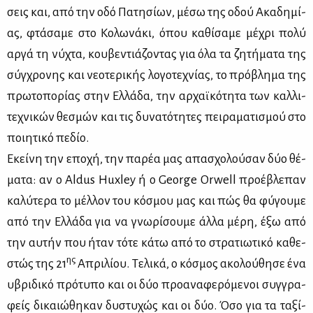
σεις και, από την οδό Πα­τη­σί­ων, μέ­σω της οδού Ακα­δη­μί­
ας, φτά­σα­με στο Κο­λω­νά­κι, όπου κα­θί­σα­με μέ­χρι πο­λύ
αρ­γά τη νύ­χτα, κου­βε­ντιά­ζο­ντας για όλα τα ζη­τή­μα­τα της
σύγ­χρο­νης και νε­ο­τε­ρι­κής λο­γο­τε­χνί­ας, το πρό­βλη­μα της
πρω­το­πο­ρί­ας στην Ελ­λά­δα, την αρ­χαϊ­κό­τη­τα των καλ­λι­
τε­χνι­κών θε­σμών και τις δυ­να­τό­τη­τες πει­ρα­μα­τι­σμού στο
ποι­η­τι­κό πε­δίο.
Εκεί­νη την επο­χή, την πα­ρέα μας απα­σχο­λού­σαν δύο θέ­
μα­τα: αν ο Aldus Huxley ή ο George Orwell προ­έ­βλε­παν
κα­λύ­τε­ρα το μέλ­λον του κό­σμου μας και πώς θα φύ­γου­με
από την Ελ­λά­δα για να γνω­ρί­σου­με άλ­λα μέ­ρη, έξω από
την αυ­τήν που ήταν τό­τε κά­τω από το στρα­τιω­τι­κό κα­θε­
ης
στώς της 21
Απρι­λί­ου. Τε­λι­κά, ο κό­σμος ακο­λού­θη­σε ένα
υβρι­δι­κό πρό­τυ­πο και οι δύο προ­α­να­φε­ρό­με­νοι συγ­γρα­
φείς δι­καιώ­θη­καν δυ­στυ­χώς και οι δύο. Όσο για τα τα­ξί­