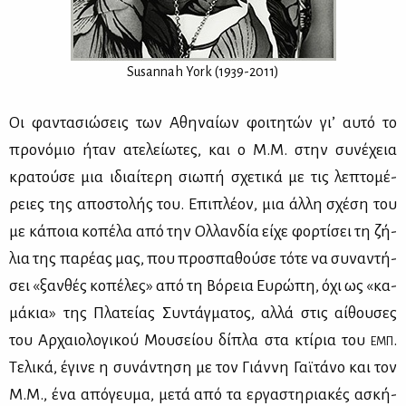
Susannah York (1939-2011)
Οι φα­ντα­σιώ­σεις των Αθη­ναί­ων φοι­τη­τών γι’ αυ­τό το
προ­νό­μιο ήταν ατε­λεί­ω­τες, και ο Μ.Μ. στην συ­νέ­χεια
κρα­τού­σε μια ιδιαί­τε­ρη σιω­πή σχε­τι­κά με τις λε­πτο­μέ­
ρειες της απο­στο­λής του. Επι­πλέ­ον, μια άλ­λη σχέ­ση του
με κά­ποια κο­πέ­λα από την Ολ­λαν­δία εί­χε φορ­τί­σει τη ζή­
λια της πα­ρέ­ας μας, που προ­σπα­θού­σε τό­τε να συ­να­ντή­
σει «ξαν­θές κο­πέ­λες» από τη Βό­ρεια Ευ­ρώ­πη, όχι ως «κα­
μά­κια» της Πλα­τεί­ας Συ­ντάγ­μα­τος, αλ­λά στις αί­θου­σες
του Αρ­χαιο­λο­γι­κού Μου­σεί­ου δί­πλα στα κτί­ρια του
.
ΕΜΠ
Τε­λι­κά, έγι­νε η συ­νά­ντη­ση με τον Γιάν­νη Γαϊ­τά­νο και τον
Μ.Μ., ένα από­γευ­μα, με­τά από τα ερ­γα­στη­ρια­κές ασκή­