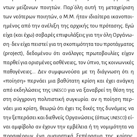
ντων μεί­ζο­νων ποι­η­τών. Παρ΄όλη αυ­τή τη με­τα­χεί­ρι­ση
των νε­ό­τε­ρων ποι­η­τών, ο Μ.Μ. ήταν ιδιαί­τε­ρα ικα­νο­ποι­
η­μέ­νος από την ανέ­λι­ξη της αρ­χι­κής του πρό­τα­σης. Εγώ
εί­χα (και έχω) σο­βα­ρές επι­φυ­λά­ξεις για την όλη Ορ­γά­νω­
ση· δεν εί­χα πει­στεί για τη σκο­πι­μό­τη­τα του προ­τάγ­μα­τος
(project), δε­δο­μέ­νου ότι ανά­λο­γες πρω­το­βου­λί­ες εί­χαν
παρ­θεί για ορι­σμέ­νες ασθέ­νειες, τον ύπνο, τις κοι­νω­νι­κές
πα­θο­γέ­νειες… Δεν συμ­φω­νού­σα με τη διά­γνω­ση ότι η
«ποί­η­ση» περ­νά­ει μια βα­θύ­τα­τη κρί­ση και έχει ανά­γκη
από εκ­δη­λώ­σεις της
για να ξα­να­βρεί τη θέ­ση της
UNESCO
στη σύγ­χρο­νη πο­λι­τι­στι­κή συ­γκυ­ρία: αν η ποί­η­ση περ­
νά­ει μια κρί­ση, θε­ω­ρώ ότι έχει τις δι­κές της δυ­νά­μεις να
την ξε­πε­ρά­σει και διε­θνείς Ορ­γα­νώ­σεις (όπως
) εί­
UNESCO
ναι αμ­φί­βο­λο αν έχουν την εμ­βέ­λεια ή τη νο­μι­μό­τη­τα να
προ­σφέ­ρουν ένα ου­σια­στι­κά ξε­πέ­ρα­σμα της κρί­σης.