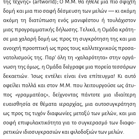
της τέ­χνης» (artworld); Ο Μ.Μ. θα ήθε­λε μια πιο σφι­χτή
δο­μή και μια πιο σα­φή δέ­σμευ­ση των με­λών ― κι ακό­μη
ακό­μη τη δια­τύ­πω­ση ενός μα­νι­φέ­στου ή του­λά­χι­στον
μιας προ­γραμ­μα­τι­κής δή­λω­σης. Τε­λι­κά, η Ομά­δα κρά­τη­
σε μια χα­λα­ρή δο­μή ως προς τη συ­γκρό­τη­ση της και μια
ανοι­χτή προ­ο­πτι­κή ως προς τους καλ­λι­τε­χνι­κούς προ­σα­
να­το­λι­σμούς της. Πα­ρ' όλη τη «χα­λα­ρό­τη­τα» στην ορ­γά­
νω­ση της όμως, η Ομά­δα διέ­γρα­ψε μια πο­ρεία τεσ­σά­ρων
δε­κα­ε­τιών. Ίσως εντέ­λει εί­ναι ένα επί­τευγ­μα! Κι αυ­τό
οφεί­λει πολ­λά και στον Μ.Μ. που λει­τουρ­γού­σε ως άτυ­
πος «γραμ­μα­τέ­ας», δεί­χνο­ντας πά­ντο­τε μια ιδιαί­τε­ρη
ευαι­σθη­σία σε θέ­μα­τα ιε­ραρ­χί­ας, μια αυ­το­συ­γκρά­τη­ση
ως προς τις τυ­χόν δια­φω­νί­ες με­τα­ξύ των με­λών, και μια
σο­φή επι­φυ­λα­κτι­κό­τη­τα για το συ­γκε­ρα­σμό των δια­φο­
ρε­τι­κών ιδιο­συ­γκρα­σιών και φι­λο­δο­ξιών των με­λών.