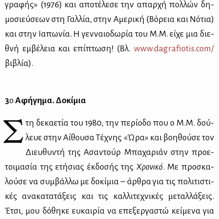
γρα­φής» (1976) και απο­τέ­λε­σε την απαρ­χή πολ­λών δη­
μο­σιεύ­σε­ων στη Γαλ­λία, στην Αμε­ρι­κή (Βό­ρεια και Νό­τια)
και στην Ια­πω­νία. Η γεν­ναιο­δω­ρία του Μ.Μ. εί­χε μια διε­
θνή εμ­βέ­λεια και επί­πτω­ση! (Βλ.
www.​dag​rafi​otis.​com/
βι­βλία).
3
ο
Αφή­γη­μα. Δο­κί­μια
Σ
τη δε­κα­ε­τία του 1980, την πε­ρί­ο­δο που ο Μ.Μ. δού­
λευε στην Αί­θου­σα Τέ­χνης «Ώρα» και βοη­θού­σε τον
Διευ­θυ­ντή της Ασα­ντούρ Μπα­χα­ριάν στην προ­ε­
τοι­μα­σία της ετή­σιας έκ­δο­σής της
Xρο­νι­κό
. Με προ­σκα­
λού­σε να συμ­βάλ­λω με δο­κί­μια – άρ­θρα για τις πο­λι­τι­στι­
κές ανα­κα­τα­τά­ξεις και τις καλ­λι­τε­χνι­κές με­ταλ­λά­ξεις.
Έτσι, μου δό­θη­κε ευ­και­ρία να επε­ξερ­γα­στώ κεί­με­να για