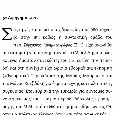
5
ο
Αφή­γη­μα.
«ΕΡΤ»
Σ
τις αρ­χές και τα μέ­σα της δε­κα­ε­τί­ας του 1980 σύ­χνα­
ζα στην
, κα­θώς η συ­ντα­κτι­κή ομά­δα του
ΕΡΤ
περ.
Σύγ­χρο­νος Κι­νη­μα­το­γρά­φος
(Σ.Κ.) εί­χε ανα­λά­βει
μια εκ­πο­μπή για το κι­νη­μα­το­γρά­φο (Μι­σέλ Δη­μό­που­λος
και εγώ ήμα­σταν συ­νεκ­δό­τες του
Σ.Κ.
εκεί­νη την πε­ρί­ο­
δο) και στη συ­νέ­χεια εί­χα ωριαία εβδο­μα­διαία εκ­πο­μπή
(«Πνευ­μα­τι­κό Πε­ρι­σκό­πιο» της Μα­ρί­ας Μαυ­ρου­δή και
του Μά­νου Χα­τζι­δά­κι) για θέ­μα­τα τέ­χνης και πο­λι­τι­στι­κής
συ­γκυ­ρί­ας. Έτσι εύ­ρι­σκα την ευ­και­ρία για σύ­ντο­μες συ­
να­ντή­σεις μα­ζί του – σε μια πε­ρί­ο­δο δύ­σκο­λης προ­σαρ­
μο­γής του Μ.Μ. από το
στο τμή­μα ει­δή­σε­ων της
,
BBC.
ΕΡΤ
όπου ο πο­λι­τι­κός έλεγ­χος ήταν και τό­τε ασφυ­κτι­κός. Ο