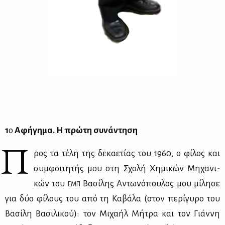
1
ο
Αφή­γη­μα. Η πρώ­τη συ­νά­ντη­ση
Π
ρος τα τέ­λη της δε­κα­ε­τί­ας του 1960, ο φί­λος και
συμ­φοι­τη­τής μου στη Σχο­λή Χη­μι­κών Μη­χα­νι­
κών του
Βα­σί­λης Αντω­νό­που­λος μου μί­λη­σε
ΕΜΠ
για δύο φί­λους του από τη Κα­βά­λα (στον πε­ρί­γυ­ρο του
Βα­σί­λη Βα­σι­λι­κού): τον Μι­χα­ήλ Μή­τρα και τον Γιάν­νη