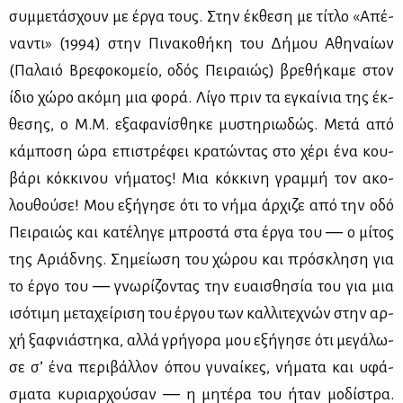
συμ­με­τά­σχουν με έρ­γα τους. Στην έκ­θε­ση με τί­τλο «Απέ­
να­ντι» (1994) στην Πι­να­κο­θή­κη του Δή­μου Αθη­ναί­ων
(Πα­λαιό Βρε­φο­κο­μείο, οδός Πει­ραιώς) βρε­θή­κα­με στον
ίδιο χώ­ρο ακό­μη μια φο­ρά. Λί­γο πριν τα εγκαί­νια της έκ­
θε­σης, ο Μ.Μ. εξα­φα­νί­σθη­κε μυ­στη­ριω­δώς. Με­τά από
κά­μπο­ση ώρα επι­στρέ­φει κρα­τώ­ντας στο χέ­ρι ένα κου­
βά­ρι κόκ­κι­νου νή­μα­τος! Μια κόκ­κι­νη γραμ­μή τον ακο­
λου­θού­σε! Μου εξή­γη­σε ότι το νή­μα άρ­χι­ζε από την οδό
Πει­ραιώς και κα­τέ­λη­γε μπρο­στά στα έρ­γα του ― ο μί­τος
της Αριά­δνης. Ση­μεί­ω­ση του χώ­ρου και πρό­σκλη­ση για
το έρ­γο του ― γνω­ρί­ζο­ντας την ευαι­σθη­σία του για μια
ισό­τι­μη με­τα­χεί­ρι­ση του έρ­γου των καλ­λι­τε­χνών στην αρ­
χή ξαφ­νιά­στη­κα, αλ­λά γρή­γο­ρα μου εξή­γη­σε ότι με­γά­λω­
σε σ’ ένα πε­ρι­βάλ­λον όπου γυ­ναί­κες, νή­μα­τα και υφά­
σμα­τα κυ­ριαρ­χού­σαν ― η μη­τέ­ρα του ήταν μο­δί­στρα.