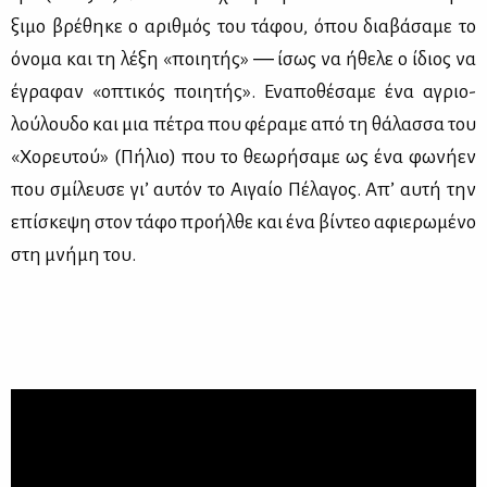
ξι­μο βρέ­θη­κε ο αριθ­μός του τά­φου, όπου δια­βά­σα­με το
όνο­μα και τη λέ­ξη «ποι­η­τής» ― ίσως να ήθε­λε ο ίδιος να
έγρα­φαν «οπτι­κός ποι­η­τής». Ενα­πο­θέ­σα­με ένα αγριο­
λού­λου­δο και μια πέ­τρα που φέ­ρα­με από τη θά­λασ­σα του
«Χο­ρευ­τού» (Πή­λιο) που το θε­ω­ρή­σα­με ως ένα φω­νή­εν
που σμί­λευ­σε γι’ αυ­τόν το Αι­γαίο Πέ­λα­γος. Απ’ αυ­τή την
επί­σκε­ψη στον τά­φο προ­ήλ­θε και ένα βί­ντεο αφιε­ρω­μέ­νο
στη μνή­μη του.