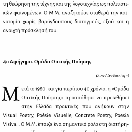
τη θε­ώ­ρη­ση της τέ­χνης και της λο­γο­τε­χνί­ας ως πο­λι­τι­στι­
κών φαι­νο­μέ­νων. Ο Μ.Μ. ανα­ζη­τού­σε στα­θε­ρά την και­
νο­το­μία χω­ρίς βα­ρύ­γδου­πους δι­σταγ­μούς, εξού και η
ανοι­χτή πρό­σκλη­σή του.
4
ο
Αφή­γη­μα. Ομά­δα Οπτι­κής Ποί­η­σης
(Στην Λέ­να Κοκ­κί­νη
†
)
Μ
ετά το 1980, και για πε­ρί­που 40 χρό­νια, η «Ομά­δα
Οπτι­κής Ποί­η­σης» προ­σπά­θη­σε να προ­ω­θή­σει
στην Ελ­λά­δα πρα­κτι­κές που ανή­κουν στην
Visual Poetry, Poèsie Visuelle, Concrete Poetry, Poesia
Visiva… Ο Μ.Μ. έπαι­ζε ένα ση­μα­ντι­κό ρό­λο στη δια­τή­ρη­