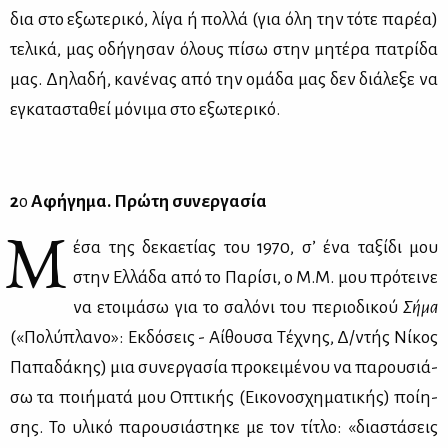
δια στο εξω­τε­ρι­κό, λί­γα ή πολ­λά (για όλη την τό­τε πα­ρέα)
τε­λι­κά, μας οδή­γη­σαν όλους πί­σω στην μη­τέ­ρα πα­τρί­δα
μας. Δη­λα­δή, κα­νέ­νας από την ομά­δα μας δεν διά­λε­ξε να
εγκα­τα­στα­θεί μό­νι­μα στο εξω­τε­ρι­κό.
2
ο
Αφή­γη­μα. Πρώ­τη συ­νερ­γα­σία
Μ
έσα της δε­κα­ε­τί­ας του 1970, σ’ ένα τα­ξί­δι μου
στην Ελ­λά­δα από το Πα­ρί­σι, ο Μ.Μ. μου πρό­τει­νε
να ετοι­μά­σω για το σα­λό­νι του πε­ριο­δι­κού
Σή­μα
(«Πο­λύ­πλα­νο»: Εκ­δό­σεις - Αί­θου­σα Τέ­χνης, Δ/ντής Νί­κος
Πα­πα­δά­κης) μια συ­νερ­γα­σία προ­κει­μέ­νου να πα­ρου­σιά­
σω τα ποι­ή­μα­τά μου Οπτι­κής (Ει­κο­νο­σχη­μα­τι­κής) ποί­η­
σης. Το υλι­κό πα­ρου­σιά­στη­κε με τον τί­τλο: «δια­στά­σεις