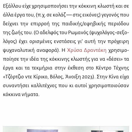
Εξάλ­λου εί­χε χρη­σι­μο­ποι­ή­σει την κόκ­κι­νη κ
λ
ωστή και σε
άλ­λα έρ­γα του, (π.χ. σε κο­λάζ ― στις ει­κό­νες) γε­γο­νός που
δεί­χνει την επιρ­ροή της παι­δι­κής/εφη­βι­κής πε­ριό­δου
της ζω­ής του. (Ο αδελ­φός του Ρω­μα­νός (ψυ­χο­λό­γος-σε­ξο­
λό­γος) έχει ορι­σμέ­νες εν­στά­σεις γι’ αυ­τή την πρό­χει­ρη
ψυ­χα­να­λυ­τι­κή ανα­φο­ρά). Η
Χρύ­σα Δρα­ντά­κη
χρη­σι­μο­
ποί­η­σε την ιδέα της κόκ­κι­νης κλω­στής για να «δέ­σει» τα
έρ­γα και τα τεκ­μή­ρια στην έκ­θε­ση στο Κέ­ντρο Τέ­χνης
«Τζόρ­τζιο ντε Κί­ρι­κο, Βό­λος, Άνοι­ξη 2023). Στην Κί­να εί­χα
συ­να­ντή­σει καλ­λι­τέ­χνες που κι αυ­τοί χρη­σι­μο­ποιού­σαν
κόκ­κι­να νή­μα­τα.