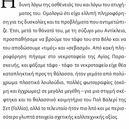
Η
δυ­νη λό­γω της ασθέ­νειάς του και λό­γω του ατυ­χή­
μα­τος του. Ομο­λο­γώ ότι εί­χα ελ­λι­πή πλη­ρο­φό­ρη­
ση για τις δυ­σκο­λί­ες και τα προ­βλή­μα­τα που αντι­με­τώ­πι­
ζε. Έτσι, με­τά το θά­να­τό του, με τη σύ­ζυ­γο μου Αντί­κλεια,
προ­σπα­θή­σα­με να βρού­με τον τά­φο του στο Βό­λο και να
του απο­δώ­σου­με «τι­μές» και «σε­βα­σμό». Από κα­κή πλη­
ρο­φό­ρη­ση πή­γα­με στο νε­κρο­τα­φείο της Αγί­ας Πα­ρα­
σκευ­ής, και ψά­ξα­με τά­φο - τά­φο· το νε­κρο­τα­φείο εί­χε θέα
κα­τα­πλη­κτι­κή προς τη θά­λασ­σα, ήταν γε­μά­το από πο­λύ­
χρω­μα πλα­στι­κά λου­λού­δια, πολ­λές φω­το­γρα­φί­ες (ακό­
μη και έγ­χρω­μες) σε με­γά­λα με­γέ­θη – για μια στιγ­μή σκέ­
φτη­κα και το θα­λασ­σι­νό κοι­μη­τή­ριο του Πολ Βα­λε­ρί της
Σετ (Γαλ­λία), αλ­λά το τε­λευ­ταίο ήταν πιο λι­τό και με πε­ρισ­
σό­τε­ρο γλυ­πτά στοι­χεία σχε­τι­κής καλ­λι­τε­χνι­κής αξί­ας.