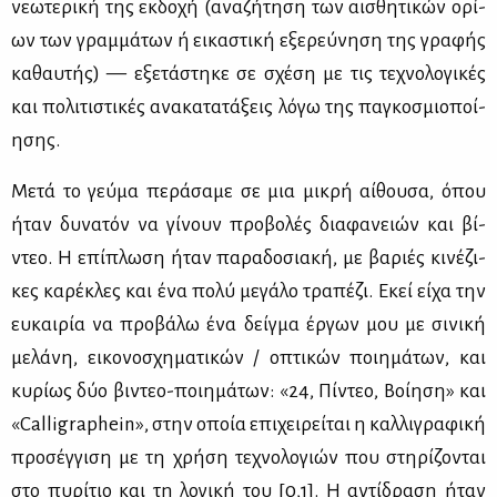
νε­ω­τε­ρι­κή της εκ­δο­χή (ανα­ζή­τη­ση των αι­σθη­τι­κών ορί­
ων των γραμ­μά­των ή ει­κα­στι­κή εξε­ρεύ­νη­ση της γρα­φής
κα­θαυ­τής) — εξε­τά­στη­κε σε σχέ­ση με τις τε­χνο­λο­γι­κές
και πο­λι­τι­στι­κές ανα­κα­τα­τά­ξεις λό­γω της πα­γκο­σμιο­ποί­
η­σης.
Με­τά το γεύ­μα πε­ρά­σα­με σε μια μι­κρή αί­θου­σα, όπου
ήταν δυ­να­τόν να γί­νουν προ­βο­λές δια­φα­νειών και βί­
ντεο. Η επί­πλω­ση ήταν πα­ρα­δο­σια­κή, με βα­ριές κι­νέ­ζι­
κες κα­ρέ­κλες και ένα πο­λύ με­γά­λο τρα­πέ­ζι. Εκεί εί­χα την
ευ­και­ρία να προ­βά­λω ένα δείγ­μα έρ­γων μου με σι­νι­κή
με­λά­νη, ει­κο­νο­σχη­μα­τι­κών / οπτι­κών ποι­η­μά­των, και
κυ­ρί­ως δύο βι­ντεο-ποι­η­μά­των: «24, Πί­ντεο, Βοί­η­ση» και
«Calligraphein», στην οποία επι­χει­ρεί­ται η καλ­λι­γρα­φι­κή
προ­σέγ­γι­ση με τη χρή­ση τε­χνο­λο­γιών που στη­ρί­ζο­νται
στο πυ­ρί­τιο και τη λο­γι­κή του [0,1]. Η αντί­δρα­ση ήταν