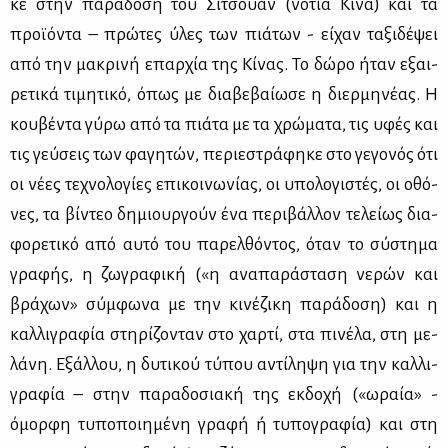
κε στην πα­ρά­δο­ση του Σι­τσουάν (νό­τια Κί­να) και τα
προ­ϊ­ό­ντα – πρώ­τες ύλες των πιά­των - εί­χαν τα­ξι­δέ­ψει
από την μα­κρι­νή επαρ­χία της Κί­νας. Το δώ­ρο ήταν εξαι­
ρε­τι­κά τι­μη­τι­κό, όπως με δια­βε­βαί­ω­σε η διερ­μη­νέ­ας. Η
κου­βέ­ντα γύ­ρω από τα πιά­τα με τα χρώ­μα­τα, τις υφές και
τις γεύ­σεις των φα­γη­τών, πε­ριε­στρά­φη­κε στο γε­γο­νός ότι
οι νέ­ες τε­χνο­λο­γί­ες επι­κοι­νω­νί­ας, οι υπο­λο­γι­στές, οι οθό­
νες, τα βί­ντεο δη­μιουρ­γούν ένα πε­ρι­βάλ­λον τε­λεί­ως δια­
φο­ρε­τι­κό από αυ­τό του πα­ρελ­θό­ντος, όταν το σύ­στη­μα
γρα­φής, η ζω­γρα­φι­κή («η ανα­πα­ρά­στα­ση νε­ρών και
βρά­χων» σύμ­φω­να με την κι­νέ­ζι­κη πα­ρά­δο­ση) και η
καλ­λι­γρα­φία στη­ρί­ζο­νταν στο χαρ­τί, στα πι­νέ­λα, στη με­
λά­νη. Εξάλ­λου, η δυ­τι­κού τύ­που αντί­λη­ψη για την καλ­λι­
γρα­φία – στην πα­ρα­δο­σια­κή της εκ­δο­χή («ωραία» -
όμορ­φη τυ­πο­ποι­η­μέ­νη γρα­φή ή τυ­πο­γρα­φία) και στη