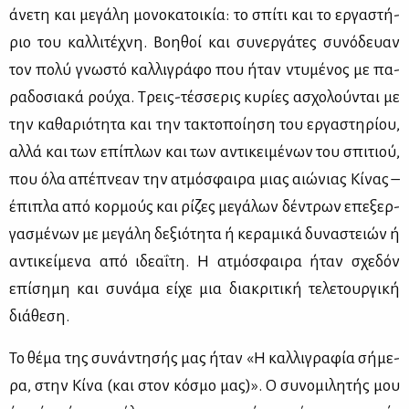
άνε­τη και με­γά­λη μο­νο­κα­τοι­κία: το σπί­τι και το ερ­γα­στή­
ριο του καλ­λι­τέ­χνη. Βοη­θοί και συ­νερ­γά­τες συ­νό­δευαν
τον πο­λύ γνω­στό καλ­λι­γρά­φο που ήταν ντυ­μέ­νος με πα­
ρα­δο­σια­κά ρού­χα. Τρεις-τέσ­σε­ρις κυ­ρί­ες ασχο­λού­νται με
την κα­θα­ριό­τη­τα και την τα­κτο­ποί­η­ση του ερ­γα­στη­ρί­ου,
αλ­λά και των επί­πλων και των αντι­κει­μέ­νων του σπι­τιού,
που όλα απέ­πνε­αν την ατμό­σφαι­ρα μιας αιώ­νιας Κί­νας –
έπι­πλα από κορ­μούς και ρί­ζες με­γά­λων δέ­ντρων επε­ξερ­
γα­σμέ­νων με με­γά­λη δε­ξιό­τη­τα ή κε­ρα­μι­κά δυ­να­στειών ή
αντι­κεί­με­να από ιδε­α­ΐ­τη. Η ατμό­σφαι­ρα ήταν σχε­δόν
επί­ση­μη και συ­νά­μα εί­χε μια δια­κρι­τι­κή τε­λε­τουρ­γι­κή
διά­θε­ση.
Το θέ­μα της συ­νά­ντη­σής μας ήταν «Η καλ­λι­γρα­φία σή­με­
ρα, στην Κί­να (και στον κό­σμο μας)». Ο συ­νο­μι­λη­τής μου