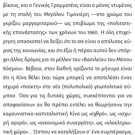
βί­κους, και ο Γε­νι­κός Γραμ­μα­τέ­ας εί­ναι ο μό­νος ντυ­μέ­νος
με τη στο­λή του Με­γά­λου Τι­μο­νιέ­ρη —στο χρώ­μα του
γκρί­ζου μαρ­γα­ρι­τα­ριού— ως επι­βί­ω­μα της «πο­λι­τι­στι­
κής επα­νά­στα­σης» των χρό­νων του 1960. Η όλη επι­χεί­
ρη­ση απο­σκο­πεί να δεί­ξει ότι το
εί­ναι ο από­λυ­τος κύ­
ΚΚΚ
ριος της κοι­νω­νί­ας, και ότι έξω ή πέ­ραν αυ­τού δεν υπάρ­
χει άλ­λος δρό­μος για το μέλ­λον του «Βα­σι­λεί­ου του Μέ­σου
Κό­σμου». Βέ­βαια, στον διε­θνή ορί­ζο­ντα το μή­νυ­μα εί­ναι
ότι η Κί­να θέ­λει (και τώ­ρα μπο­ρεί) να απο­τε­λέ­σει έναν
ισχυ­ρό «παί­κτη» στο νέο (πο­λυ­πο­λι­κό) γε­ω­πο­λι­τι­κό σύ­
μπαν. Όσο για τις δυ­τι­κές χώ­ρες, συ­σκέ­πτο­νται για να
απο­φα­σί­σουν αν θα πρέ­πει εντέ­λει να θε­ω­ρή­σουν την
κο­μου­νι­στι­κο-κα­πι­τα­λι­στι­κή Κί­να ως «εχθρό», ως «ισχυ­
ρή αγο­ρά», ως «οι­κο­νο­μι­κό συ­νερ­γά­τη», ως «ολο­κλη­ρω­
τι­κή χώ­ρα»… Ώσπου να κα­τα­λή­ξουν σ΄ ένα συ­μπέ­ρα­σμα,