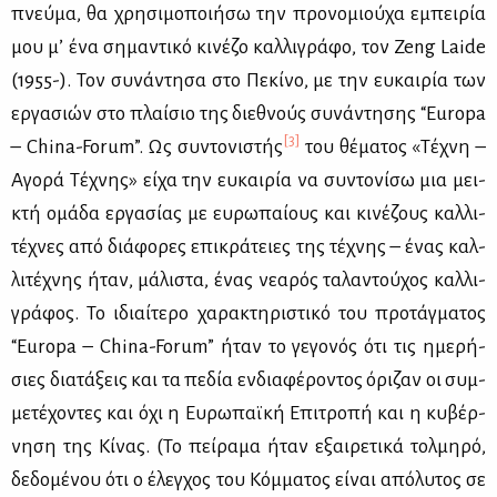
πνεύ­μα, θα χρη­σι­μο­ποι­ή­σω την προ­νο­μιού­χα εμπει­ρία
μου μ’ ένα ση­μα­ντι­κό κι­νέ­ζο καλ­λι­γρά­φο, τον Zeng Laide
(1955-). Τον συ­νά­ντη­σα στο Πε­κί­νο, με την ευ­και­ρία των
ερ­γα­σιών στο πλαί­σιο της διε­θνούς συ­νά­ντη­σης “Europa
[3]
– China-Forum”. Ως συ­ντο­νι­στής
του θέ­μα­τος «Τέ­χνη –
Αγο­ρά Τέ­χνης» εί­χα την ευ­και­ρία να συ­ντο­νί­σω μια μει­
κτή ομά­δα ερ­γα­σί­ας με ευ­ρω­παί­ους και κι­νέ­ζους καλ­λι­
τέ­χνες από διά­φο­ρες επι­κρά­τειες της τέ­χνης – ένας καλ­
λι­τέ­χνης ήταν, μά­λι­στα, ένας νε­α­ρός τα­λα­ντού­χος καλ­λι­
γρά­φος. Το ιδιαί­τε­ρο χα­ρα­κτη­ρι­στι­κό του προ­τάγ­μα­τος
“Europa – China-Forum” ήταν το γε­γο­νός ότι τις ημε­ρή­
σιες δια­τά­ξεις και τα πε­δία εν­δια­φέ­ρο­ντος όρι­ζαν οι συμ­
με­τέ­χο­ντες και όχι η Ευ­ρω­παϊ­κή Επι­τρο­πή και η κυ­βέρ­
νη­ση της Κί­νας. (Το πεί­ρα­μα ήταν εξαι­ρε­τι­κά τολ­μη­ρό,
δε­δο­μέ­νου ότι ο έλεγ­χος του Κόμ­μα­τος εί­ναι από­λυ­τος σε