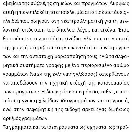
αβέ­βαιο της σύ­ζευ­ξης ση­μεί­ων και πραγ­μά­των. Ακρι­βώς
αυ­τή η πο­λυ­πλο­κό­τη­τα απο­τε­λεί μία από τις δια­στά­σεις -
κλει­διά που οδη­γούν στη νέα προ­βλη­μα­τι­κή για τη μελ­
λο­ντι­κή υπό­στα­ση του δί­πο­λου: λό­γος και ει­κό­να. Έτσι,
θα πρέ­πει να το­νι­στεί ότι η κι­νέ­ζι­κη γλώσ­σα στη γρα­πτή
της μορ­φή στη­ρί­ζε­ται στην ει­κο­νι­κό­τη­τα των πραγ­μά­
των και την αντί­στοι­χη μορ­φο­ποί­η­σή τους, ενώ τα αλ­φα­
βη­τι­κά συ­στή­μα­τα γρα­φής με ένα πε­ριο­ρι­σμέ­νο αριθ­μό
γραμ­μά­των (τα 24 της ελ­λη­νι­κής γλώσ­σας) κα­τορ­θώ­νουν
να απο­δώ­σουν την ηχη­τι­κή εκ­δο­χή της κα­το­νο­μα­σί­ας
των πραγ­μά­των. Η δια­φο­ρά εί­ναι τε­ρά­στια, κα­θώς απαι­
τεί­ται η γνώ­ση χι­λιά­δων ιδε­ο­γραμ­μά­των για τη γρα­φή,
ενώ στην αλ­φα­βη­τι­κή της εκ­δο­χή αρ­κεί ένας δι­ψή­φιος
αριθ­μός γραμ­μά­των.
Τα γράμ­μα­τα και τα ιδε­ο­γράμ­μα­τα ως σχή­μα­τα, ως προ­ϊ­