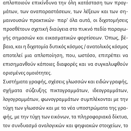
απλο­ποιούν επι­κίν­δυ­να την όλη κα­τά­στα­ση των πραγ­
μά­των, των ανα­πα­ρα­στά­σε­ων, των λέ­ξε­ων και των ση­
μαι­νου­σών πρα­κτι­κών· πα­ρ’ όλα αυ­τά, οι δι­χο­το­μή­σεις
προ­σθέ­τουν σχε­τι­κή διαύ­γεια στο πυ­κνό πε­δίο πα­ρα­γω­
γής ση­μα­σιών και ει­κα­σμα­τι­κών φορ­τί­σε­ων. Όπως, βέ­
βαια, και η δι­χο­το­μία δυ­τι­κός κό­σμος / ανα­το­λι­κός κό­σμος
απο­τε­λεί μια απλο­ποί­η­ση, που, ωστό­σο, επι­τρέ­πει να
επι­ση­μαν­θούν κά­ποιες δια­φο­ρές και να συ­γκα­λυ­φθούν
ορι­σμέ­νες ομοιό­τη­τες.
Συ­στή­μα­τα γρα­φής, σχέ­σεις γλωσ­σών και ει­δών γρα­φής,
σχή­μα­τα σύ­ζευ­ξης πι­κτο­γραμ­μά­των, ιδε­ο­γραμ­μά­των,
λο­γο­γραμ­μά­των, φω­νο­γραμ­μά­των συ­μπλέ­κο­νται με την
τύ­χη των γλωσ­σών και με τα νέα υπο­στρώ­μα­τα της γρα­
φής, με την τύ­χη των ει­κό­νων, τα πλη­ρο­φο­ρια­κά δί­κτυα,
τον συν­δυα­σμό ανα­λο­γι­κών και ψη­φια­κών στοι­χεί­ων, το