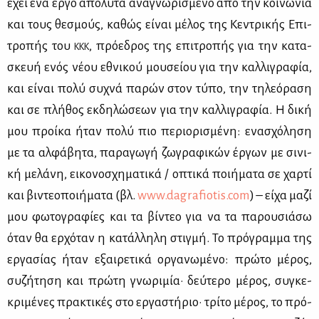
έχει ένα έρ­γο από­λυ­τα ανα­γνω­ρι­σμέ­νο από την κοι­νω­νία
και τους θε­σμούς, κα­θώς εί­ναι μέ­λος της Κε­ντρι­κής Επι­
τρο­πής του
, πρό­ε­δρος της επι­τρο­πής για την κα­τα­
ΚΚΚ
σκευή ενός νέ­ου εθνι­κού μου­σεί­ου για την καλ­λι­γρα­φία,
και εί­ναι πο­λύ συ­χνά πα­ρών στον τύ­πο, την τη­λε­ό­ρα­ση
και σε πλή­θος εκ­δη­λώ­σε­ων για την καλ­λι­γρα­φία. Η δι­κή
μου προί­κα ήταν πο­λύ πιο πε­ριο­ρι­σμέ­νη: ενα­σχό­λη­ση
με τα αλ­φά­βη­τα, πα­ρα­γω­γή ζω­γρα­φι­κών έρ­γων με σι­νι­
κή με­λά­νη, ει­κο­νο­σχη­μα­τι­κά / οπτι­κά ποι­ή­μα­τα σε χαρ­τί
και βι­ντε­ο­ποι­ή­μα­τα (βλ.
www.​dag​rafi​otis.​com
) – εί­χα μα­ζί
μου φω­το­γρα­φί­ες και τα βί­ντεο για να τα πα­ρου­σιά­σω
όταν θα ερ­χό­ταν η κα­τάλ­λη­λη στιγ­μή. Το πρό­γραμ­μα της
ερ­γα­σί­ας ήταν εξαι­ρε­τι­κά ορ­γα­νω­μέ­νο: πρώ­το μέ­ρος,
συ­ζή­τη­ση και πρώ­τη γνω­ρι­μία· δεύ­τε­ρο μέ­ρος, συ­γκε­
κρι­μέ­νες πρα­κτι­κές στο ερ­γα­στή­ριο· τρί­το μέ­ρος, το πρό­