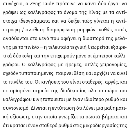
συ­νέ­χεια, ο Zeng Laide πρό­τει­νε να κά­νει δύο έρ­γα: να
γρά­ψει ως καλ­λι­γρά­φος το όνο­μα της Κί­νας με τα αντί­
στοι­χα ιδε­ο­γράμ­μα­τα και να δεί­ξει πώς γί­νε­ται η αντί­
στρο­φη / αντί­θε­τη δια­μόρ­φω­ση μορ­φών, κα­θώς αυ­τές
ανα­δύ­ο­νται στο κε­νό που αφή­νει η δια­σπο­ρά της με­λά­
νης με το πι­νέ­λο – η τε­λευ­ταία τε­χνι­κή θε­ω­ρεί­ται εξαι­ρε­
τι­κά δύ­σκο­λη και την επι­χει­ρούν μό­νο οι έμπει­ροι καλ­λι­
γρά­φοι. Ο καλ­λι­γρά­φος με ήρε­μες, απλές χει­ρο­νο­μί­ες,
σχε­δόν τυ­πο­ποι­η­μέ­νες, παίρ­νει θέ­ση και αρ­χί­ζει να κι­νεί
το πι­νέ­λο του. Οι κι­νή­σεις του εί­ναι στα­θε­ρές, αρ­γές, και
σε ορι­σμέ­να ση­μεία της δια­δι­κα­σί­ας όλο το σώ­μα του
καλ­λι­γρά­φου κι­νη­το­ποιεί­ται με έναν ιδιαί­τε­ρο ρυθ­μό και
συ­ντο­νι­σμό. Δί­νε­ται η εντύ­πω­ση ότι λύ­νει μια μα­θη­μα­τι­
κή εξί­σω­ση, στην οποία γνω­ρί­ζει τα σω­στά βή­μα­τα και
ότι κρα­τά­ει έναν στα­θε­ρό ρυθ­μό στις μι­κρο­διερ­γα­σί­ες της