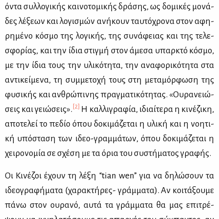
ό­ντα συλ­λο­γι­κής και­νο­το­μι­κής δρά­σης, ως δο­μι­κές μο­νά­
δες λέ­ξε­ων και λο­γι­σμών ανή­κουν ταυ­τό­χρο­να στον αφη­
ρη­μέ­νο κό­σμο της λο­γι­κής, της συ­νά­φειας και της τε­λε­
σφο­ρί­ας, και την ίδια στιγ­μή στον άμε­σα υπαρ­κτό κό­σμο,
με την ίδια τους την υλι­κό­τη­τα, την ανα­φο­ρι­κό­τη­τα στα
αντι­κεί­με­να, τη συμ­με­το­χή τους στη με­τα­μόρ­φω­ση της
φυ­σι­κής και αν­θρώ­πι­νης πραγ­μα­τι­κό­τη­τας. «Ου­ρα­νειώ­
[2]
σεις και γειώ­σεις».
Η καλ­λι­γρα­φία, ιδιαί­τε­ρα η κι­νέ­ζι­κη,
απο­τε­λεί το πε­δίο όπου δο­κι­μά­ζε­ται η υλι­κή και η νοη­τι­
κή υπό­στα­ση των ιδεο-γραμ­μά­των, όπου δο­κι­μά­ζε­ται η
χει­ρο­νο­μία σε σχέ­ση με τα όρια του συ­στή­μα­τος γρα­φής.
Οι Κι­νέ­ζοι έχουν τη λέ­ξη “tian wen” για να δη­λώ­σουν τα
ιδε­ο­γρα­φή­μα­τα (χα­ρα­κτή­ρες- γράμ­μα­τα). Αν κοι­τά­ξου­με
πά­νω στον ου­ρα­νό, αυ­τά τα γράμ­μα­τα θα μας επι­τρέ­