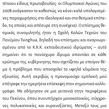
τέ­τοιου εί­δους πρω­το­βου­λί­ες· οι Ολυ­μπια­κοί Αγώ­νες του
2008 ανά­γκα­σαν το κα­θε­στώς να κά­νει κα­λά υπο­λο­γι­σμέ­
νες πα­ρα­χω­ρή­σεις στο ιδε­ο­λο­γι­κό και στο θε­σμι­κό επί­πε­
δο, τις οποί­ες και απέ­συ­ρε στη συ­νέ­χεια). Ο επί­ση­μος θε­
σμι­κός συ­νο­μι­λη­τής ήταν η Σχο­λή Κα­λών Τε­χνών του
Παν/μί­ου Tsinghua, δη­λα­δή του επί­ση­μου και ανα­γνω­ρι­
σμέ­νου από το Κ.Κ.Κ. εκ­παι­δευ­τι­κού ιδρύ­μα­τος – αυ­τό
ση­μαί­νει ότι το πα­νί­σχυ­ρο ίδρυ­μα απα­ντά­ει σε κά­θε
ερώ­τη­μα της κυ­βέρ­νη­σης που σχε­τί­ζε­ται με επεί­γον θέ­
μα ή πρό­βλη­μα που απα­σχο­λεί τα υψη­λά κλι­μά­κια της
εξου­σί­ας. Αυ­τή ακρι­βώς η προ­νο­μιού­χα εμπλο­κή μού
επέ­τρε­ψε την ημε­ρή­σια επί­σκε­ψη στον ση­μα­ντι­κό καλ­λι­
γρά­φο. Με οδή­γη­σαν σε μια γει­το­νιά στην πε­ρι­φέ­ρεια
του Πε­κί­νου, όπου συ­νυ­πήρ­χαν μο­νο­κα­τοι­κί­ες, σύγ­χρο­
νες πο­λυ­κα­τοι­κί­ες και ου­ρα­νο­ξύ­στες. Με­τα­ξύ τους μια