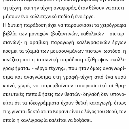
τη τέ­χνη, και την τέ­χνη ανα­φο­ράς, όταν θέ­λουν να απο­τι­
μή­σουν ένα καλ­λι­τε­χνι­κό πε­δίο ή ένα έρ­γο.
Η δυ­τι­κή πα­ρά­δο­ση έχει να πα­ρου­σιά­σει τα χει­ρό­γρα­φα
βι­βλία των μο­να­χών (βυ­ζα­ντι­νών, κα­θο­λι­κών - σι­στερ­
σια­νών)· η αρα­βι­κή πα­ρα­γω­γή καλ­λι­γρα­φι­κών έρ­γων
κο­σμεί τα τζα­μιά των μου­σουλ­μά­νων πι­στών· ωστό­σο, η
κι­νέ­ζι­κη και η ια­πω­νι­κή πα­ρά­δο­ση εξέ­θρε­ψαν «καλ­λι­
γρα­φή­μα­τα» - «έρ­γα τέ­χνης», που ήταν όμως ανα­γνω­ρί­
σι­μα και ανα­γνώ­σι­μα στη γρα­φή-τέ­χνη από ένα ευ­ρύ
κοι­νό, χω­ρίς να πα­ρεμ­βαί­νουν απο­φα­σι­στι­κά οι θρη­
σκευ­τι­κές πε­ποι­θή­σεις των θε­α­τών· δη­λα­δή δεν υπο­νο­
εί­ται ότι τα ιδε­ο­γράμ­μα­τα έχουν θεϊ­κή κα­τα­γω­γή, όπως
π.χ. γί­νε­ται δε­κτό ότι το Κο­ρά­νι εί­ναι ο λό­γος του Θε­ού, τον
οποίο η καλ­λι­γρα­φία κα­λεί­ται να δο­ξά­σει.