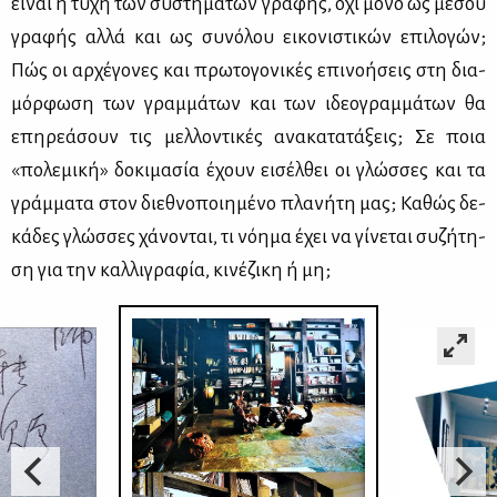
εί­ναι η τύ­χη των συ­στη­μά­των γρα­φής, όχι μό­νο ως μέ­σου
γρα­φής αλ­λά και ως συ­νό­λου ει­κο­νι­στι­κών επι­λο­γών;
Πώς οι αρ­χέ­γο­νες και πρω­το­γο­νι­κές επι­νο­ή­σεις στη δια­
μόρ­φω­ση των γραμ­μά­των και των ιδε­ο­γραμ­μά­των θα
επη­ρε­ά­σουν τις μελ­λο­ντι­κές ανα­κα­τα­τά­ξεις; Σε ποια
«πο­λε­μι­κή» δο­κι­μα­σία έχουν ει­σέλ­θει οι γλώσ­σες και τα
γράμ­μα­τα στον διε­θνο­ποι­η­μέ­νο πλα­νή­τη μας; Κα­θώς δε­
κά­δες γλώσ­σες χά­νο­νται, τι νό­η­μα έχει να γί­νε­ται συ­ζή­τη­
ση για την καλ­λι­γρα­φία, κι­νέ­ζι­κη ή μη;