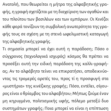
Ανα­το­λή, που θε­ω­ρεί­ται η μή­τρα της αλ­φα­βη­τι­κής γρα­
φής, η γρα­φή σχε­τί­ζε­ται με τη δια­χεί­ρι­ση των αγα­θών και
του πλού­του των βα­σι­λέ­ων και των εμπό­ρων. Οι Κι­νέ­ζοι
κά­θε φο­ρά το­νί­ζουν τη συμ­βο­λι­κή ανω­τε­ρό­τη­τα της γρα­
φής τους σε σχέ­ση με τη στε­νά ωφε­λι­μι­στι­κή κα­τα­γω­γή
της αλ­φα­βη­τι­κής γρα­φής.
Τι ση­μα­σία μπο­ρεί να έχει αυ­τή η πα­ρά­δο­ση; Πό­σο ο
σύγ­χρο­νος (τε­χνο­λο­γι­κά ισχυ­ρός) κό­σμος θα πρέ­πει να
προ­σέ­ξει αυ­τή την ει­δι­κή πα­ρά­δο­ση της καλ­λι-γρα­φή-
ας; Αν το αλ­φά­βη­το τεί­νει να επι­κρα­τή­σει, απο­δει­κνύ­ο­
ντας τις τρο­με­ρές αρε­τές του, προς τί η προ­σφυ­γή στα
«μυ­στή­ρια» της κι­νέ­ζι­κης γρα­φής; Πό­σο, εντέ­λει, σί­γου­
ρος εί­ναι ο θρί­αμ­βος του αλ­φα­βή­του; Μή­πως ζού­με έναν
μη κη­ρυγ­μέ­νο, πο­λι­τι­σμι­κής υφής, πό­λε­μο με­τα­ξύ δυο
συ­στη­μά­των γρα­φής; Ποια μπο­ρεί να εί­ναι η επί­πτω­ση