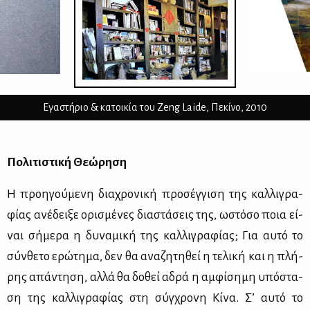
Εγαστήριο & κατοικία του Zeng Laide, Πεκίνο, 2010
Πο­λι­τι­στι­κή Θε­ώ­ρη­ση
Η προη­γού­με­νη δια­χρο­νι­κή προ­σέγ­γι­ση της καλ­λι­γρα­
φί­ας ανέ­δει­ξε ορι­σμέ­νες δια­στά­σεις της, ωστό­σο ποια εί­
ναι σή­με­ρα η δυ­να­μι­κή της καλ­λι­γρα­φί­ας; Για αυ­τό το
σύν­θε­το ερώ­τη­μα, δεν θα ανα­ζη­τη­θεί η τε­λι­κή και η πλή­
ρης απά­ντη­ση, αλ­λά θα δο­θεί αδρά η αμ­φί­ση­μη υπό­στα­
ση της καλ­λι­γρα­φί­ας στη σύγ­χρο­νη Κί­να. Σ’ αυ­τό το