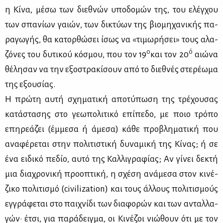
η Κί­να, μέ­σω των διε­θνών υπο­δο­μών της, του ελέγ­χου
των σπα­νί­ων γαιών, των δι­κτύ­ων της βιο­μη­χα­νι­κής πα­
ρα­γω­γής, θα κα­τορ­θώ­σει ίσως να «τι­μω­ρή­σει» τους αλα­
ο
ό
ζό­νες του δυ­τι­κού κό­σμου, που τον 19
και τον 20
αιώ­να
θέ­λη­σαν να την εξο­στρα­κί­σουν από το διε­θνές στε­ρέ­ω­μα
της εξου­σί­ας.
Η πρώ­τη αυ­τή σχη­μα­τι­κή απο­τύ­πω­ση της τρέ­χου­σας
κα­τά­στα­σης στο γε­ω­πο­λι­τι­κό επί­πε­δο, με ποιο τρό­πο
επη­ρε­ά­ζει (έμ­με­σα ή άμε­σα) κά­θε προ­βλη­μα­τι­κή που
ανα­φέ­ρε­ται στην πο­λι­τι­στι­κή δυ­να­μι­κή της Κί­νας; ή σε
ένα ει­δι­κό πε­δίο, αυ­τό της Καλ­λι­γρα­φί­ας; Αν γί­νει δε­κτή
μια δια­χρο­νι­κή προ­ο­πτι­κή, η σχέ­ση ανά­με­σα στον κι­νέ­
ζι­κο πο­λι­τι­σμό (civilization) και τους άλ­λους πο­λι­τι­σμούς
εγ­γρά­φε­ται στο παι­χνί­δι των δια­φο­ρών και των ανταλ­λα­
γών· έτσι, για πα­ρά­δειγ­μα, οι Κι­νέ­ζοι νιώ­θουν ότι με τον