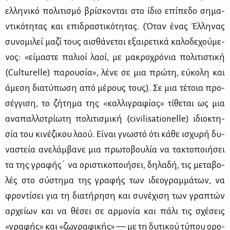
ελ­λη­νι­κό πο­λι­τι­σμό βρί­σκο­νται στο ίδιο επί­πε­δο ση­μα­
ντι­κό­τη­τας και επι­δρα­στι­κό­τη­τας. (Όταν ένας Έλ­λη­νας
συ­νο­μι­λεί μα­ζί τους αι­σθά­νε­ται εξαι­ρε­τι­κά κα­λο­δε­χού­με­
νος: «εί­μα­στε πα­λιοί λα­οί, με μα­κρο­χρό­νια πο­λι­τι­στι­κή
(Culturelle) πα­ρου­σία», λέ­νε σε μια πρώ­τη, εύ­κο­λη και
άμε­ση δια­τύ­πω­ση από μέ­ρους τους). Σε μια τέ­τοια προ­
σέγ­γι­ση, το ζή­τη­μα της «καλ­λι­γρα­φί­ας» τί­θε­ται ως μια
ανα­παλ­λο­τρί­ω­τη πο­λι­τι­σμι­κή (civilisationelle) ιδιο­κτη­
σία του κι­νέ­ζι­κου λα­ού. Εί­ναι γνω­στό ότι κά­θε ισχυ­ρή δυ­
να­στεία ανε­λάμ­βα­νε μια πρω­το­βου­λία να τα­κτο­ποι­ή­σει
τα της γρα­φής˙ να ορι­στι­κο­ποι­ή­σει, δη­λα­δή, τις με­τα­βο­
λές στο σύ­στη­μα της γρα­φής των ιδε­ο­γραμ­μά­των, να
φρο­ντί­σει για τη δια­τή­ρη­ση και συ­νέ­χι­ση των γρα­πτών
αρ­χεί­ων και να θέ­σει σε αρ­μο­νία και πά­λι τις σχέ­σεις
«γρα­φής» και «ζω­γρα­φι­κής» — με τη δυ­τι­κού τύ­που ορο­