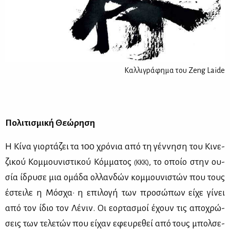
Καλλιγράφημα του Zeng Laide
Πο­λι­τι­σμι­κή Θε­ώ­ρη­ση
Η Κί­να γιορ­τά­ζει τα 100 χρό­νια από τη γέν­νη­ση του Κι­νε­
ζι­κού Κομ­μου­νι­στι­κού Κόμ­μα­τος
, το οποίο στην ου­
(ΚΚΚ)
σία ίδρυ­σε μια ομά­δα ολ­λαν­δών κομ­μου­νι­στών που τους
έστει­λε η Μό­σχα· η επι­λο­γή των προ­σώ­πων εί­χε γί­νει
από τον ίδιο τον Λέ­νιν. Οι εορ­τα­σμοί έχουν τις απο­χρώ­
σεις των τε­λε­τών που εί­χαν εφευ­ρε­θεί από τους μπολ­σε­