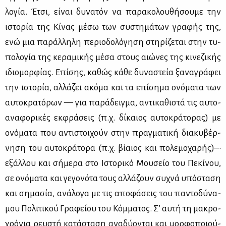
λο­γία. Έτσι, εί­ναι δυ­να­τόν να πα­ρα­κο­λου­θή­σου­με την
ιστο­ρία της Κί­νας μέ­σω των συ­στη­μά­των γρα­φής της,
ενώ μια πα­ράλ­λη­λη πε­ριο­δο­λό­γη­ση στη­ρί­ζε­ται στην τυ­
πο­λο­γία της κε­ρα­μι­κής μέ­σα στους αιώ­νες της κι­νε­ζι­κής
ιδιο­μορ­φί­ας. Επί­σης, κα­θώς κά­θε δυ­να­στεία ξα­να­γρά­φει
την ιστο­ρία, αλ­λά­ζει ακό­μα και τα επί­ση­μα ονό­μα­τα των
αυ­το­κρα­τό­ρων — για πα­ρά­δειγ­μα, αντι­κα­θι­στά τις αυ­το­
α­να­φο­ρι­κές εκ­φρά­σεις (π.χ. δί­καιος αυ­το­κρά­το­ρας) με
ονό­μα­τα που αντι­στοι­χούν στην πραγ­μα­τι­κή δια­κυ­βέρ­
νη­ση του αυ­το­κρά­το­ρα (π.χ. βί­αιος και πο­λε­μο­χα­ρής)–·
εξάλ­λου και σή­με­ρα στο Ιστο­ρι­κό Μου­σείο του Πε­κί­νου,
σε ονό­μα­τα και γε­γο­νό­τα τους αλ­λά­ζουν συ­χνά υπό­στα­ση
και ση­μα­σία, ανά­λο­γα με τις απο­φά­σεις του πα­ντο­δύ­να­
μου Πο­λι­τι­κού Γρα­φεί­ου του Κόμ­μα­τος. Σ’ αυ­τή τη μα­κρο­
χρό­νια ρευ­στή κα­τά­στα­ση ανα­δύ­ο­νται και μορ­φο­ποιού­