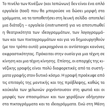
Το πι­νέ­λο των Κι­νέ­ζων (και Ια­πώ­νων) δεν εί­ναι ένα απλό
ερ­γα­λείο (tool) που θα μπο­ρού­σε να δώ­σει μορ­φή στα
γράμ­μα­τα, να τα το­πο­θε­τή­σει στη λευ­κή σε­λί­δα· απο­τε­λεί
μια διά­τα­ξη – ερ­γα­λείο (instrument) για να απο­τυ­πω­θεί
η θε­α­τρι­κό­τη­τα των ιδε­ο­γραμ­μά­των, των λο­γο­γραμ­μά­
των και των πι­κτο­γραμ­μά­των και για να δη­μιουρ­γη­θούν
(με τον τρό­πο αυ­τό) μα­κρο­χρό­νια οι αντί­στοι­χοι κα­νό­νες
εκ­φρα­στι­κό­τη­τας. Πρό­κει­ται στην ου­σία για μια τέ­χνη σε
κί­νη­ση και μια τέ­χνη κί­νη­σης. Επί­σης, οι απαρ­χές της κι­
νέ­ζι­κης γρα­φής εί­ναι πο­λύ δια­φο­ρε­τι­κές από τα συ­στή­
μα­τα γρα­φής στον δυ­τι­κό κό­σμο. Η γρα­φή προ­έ­κυ­ψε από
τις επι­τα­γές της μα­ντι­κής και της πρό­βλε­ψης, κα­θώς τα
καύ­κα­λα των χε­λω­νών ρι­χνό­ντου­σαν στη φω­τιά και οι
μορ­φές των σπα­σι­μά­των και των χα­ρά­ξε­ων οδή­γη­σαν
στα πι­κτο­γράμ­μα­τα και τα ιδε­ο­γράμ­μα­τα. Ενώ στη Μέ­ση