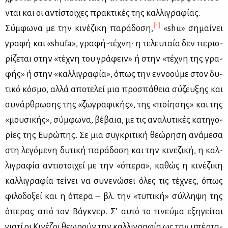
νται και οι αντί­στοι­χες πρα­κτι­κές της καλ­λι­γρα­φί­ας.
[1]
Σύμ­φω­να με την κι­νέ­ζι­κη πα­ρά­δο­ση,
«shu» ση­μαί­νει
γρα­φή και «shufa», γρα­φή-τέ­χνη· η τε­λευ­ταία δεν πε­ριο­
ρί­ζε­ται στην «τέ­χνη του γρά­φειν» ή στην «τέ­χνη της γρα­
φής» ή στην «καλ­λι­γρα­φία», όπως την εν­νο­ού­με στον δυ­
τι­κό κό­σμο, αλ­λά απο­τε­λεί μια προ­σπά­θεια σύ­ζευ­ξης και
συ­νάρ­θρω­σης της «ζω­γρα­φι­κής», της «ποί­η­σης» και της
«μου­σι­κής», σύμ­φω­να, βέ­βαια, με τις ανα­λυ­τι­κές κα­τη­γο­
ρί­ες της Ευ­ρώ­πης. Σε μια συ­γκρι­τι­κή θε­ώ­ρη­ση ανά­με­σα
στη λε­γό­με­νη δυ­τι­κή πα­ρά­δο­ση και την κι­νε­ζι­κή, η καλ­
λι­γρα­φία αντι­στοι­χεί με την «όπε­ρα», κα­θώς η κι­νέ­ζι­κη
καλ­λι­γρα­φία τεί­νει να συ­νε­νώ­σει όλες τις τέ­χνες, όπως
φι­λο­δο­ξεί και η όπε­ρα – βλ. την «τυ­πι­κή» σύλ­λη­ψη της
όπε­ρας από τον Βά­γκνερ. Σ’ αυ­τό το πνεύ­μα εξη­γεί­ται
για­τί οι Κι­νέ­ζοι θε­ω­ρούν την καλ­λι­γρα­φία ως την υπέρ­τα­