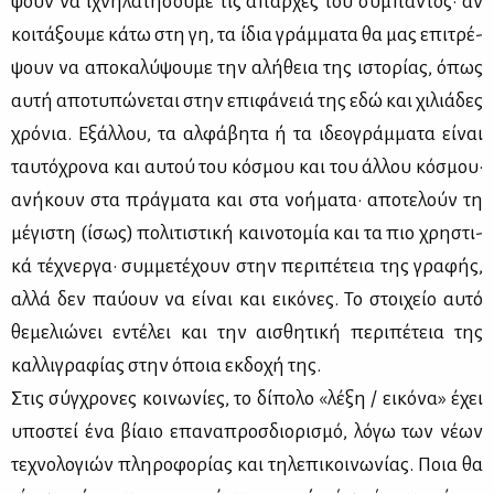
ψουν να ιχνη­λα­τή­σου­με τις απαρ­χές του σύ­μπα­ντος· αν
κοι­τά­ξου­με κά­τω στη γη, τα ίδια γράμ­μα­τα θα μας επι­τρέ­
ψουν να απο­κα­λύ­ψου­με την αλή­θεια της ιστο­ρί­ας, όπως
αυ­τή απο­τυ­πώ­νε­ται στην επι­φά­νειά της εδώ και χι­λιά­δες
χρό­νια. Εξάλ­λου, τα αλ­φά­βη­τα ή τα ιδε­ο­γράμ­μα­τα εί­ναι
ταυ­τό­χρο­να και αυ­τού του κό­σμου και του άλ­λου κό­σμου·
ανή­κουν στα πράγ­μα­τα και στα νο­ή­μα­τα· απο­τε­λούν τη
μέ­γι­στη (ίσως) πο­λι­τι­στι­κή και­νο­το­μία και τα πιο χρη­στι­
κά τέ­χνερ­γα· συμ­με­τέ­χουν στην πε­ρι­πέ­τεια της γρα­φής,
αλ­λά δεν παύ­ουν να εί­ναι και ει­κό­νες. Το στοι­χείο αυ­τό
θε­με­λιώ­νει εντέ­λει και την αι­σθη­τι­κή πε­ρι­πέ­τεια της
καλ­λι­γρα­φί­ας στην όποια εκ­δο­χή της.
Στις σύγ­χρο­νες κοι­νω­νί­ες, το δί­πο­λο «λέ­ξη / ει­κό­να» έχει
υπο­στεί ένα βί­αιο επα­να­προσ­διο­ρι­σμό, λό­γω των νέ­ων
τε­χνο­λο­γιών πλη­ρο­φο­ρί­ας και τη­λε­πι­κοι­νω­νί­ας. Ποια θα