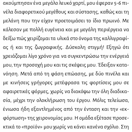
ακού­μπη­σαν ένα με­γά­λο λευ­κό χαρ­τί, μου έφε­ραν 5-6 πι­
νέ­λα δια­φο­ρε­τι­κού με­γέ­θους και σύ­στα­σης, κα­θώς και τη
με­λά­νη που την εί­χαν προ­ε­τοι­μά­σει το ίδιο πρω­ι­νό. Με
κά­λε­σαν με πολ­λή ευ­γέ­νεια και με με­γά­λη πε­ριέρ­γεια να
δεί­ξω πώς χει­ρί­ζο­μαι τα υλι­κά στο όνο­μα της καλ­λι­γρα­φί­
ας ή και της ζω­γρα­φι­κής. Δύ­σκο­λη στιγ­μή! Εξη­γώ ότι
χρειά­ζο­μαι λί­γο χρό­νο για να συ­γκε­ντρώ­σω την ενέρ­γειά
μου, την προ­σο­χή μου και τις σκέ­ψεις μου. Έδει­ξαν κα­τα­
νό­η­ση. Με­τά από τη φά­ση επώ­α­σης, με δύο πι­νέ­λα και
με κι­νή­σεις γρή­γο­ρες με­τέ­φρα­σα τις φορ­τί­σεις μου σε
αφαι­ρε­τι­κές φόρ­μες, χω­ρίς να δια­κό­ψω την όλη δια­δι­κα­
σία, μέ­χρι την ολο­κλή­ρω­ση του έρ­γου. Μό­λις τε­λεί­ω­σα,
ένιω­σα ήδη εξα­ντλη­μέ­νος από την έντα­ση και την «εκ­
φόρ­τω­ση» της χει­ρο­νο­μί­ας μου. Η ομά­δα εξέ­τα­σε προ­σε­
κτι­κά το «προ­ϊ­όν» μου χω­ρίς να κά­νει κα­νέ­να σχό­λιο. Στη