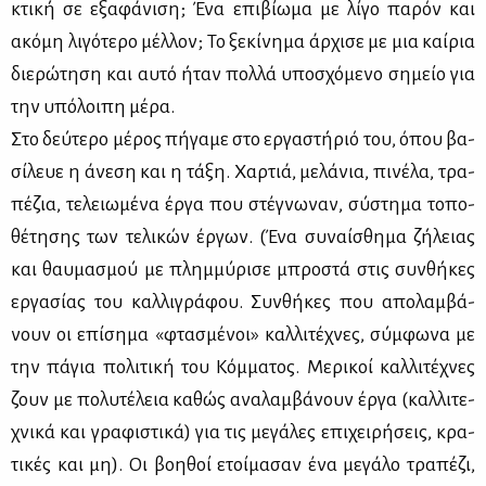
κτι­κή σε εξα­φά­νι­ση; Ένα επι­βί­ω­μα με λί­γο πα­ρόν και
ακό­μη λι­γό­τε­ρο μέλ­λον; Το ξε­κί­νη­μα άρ­χι­σε με μια καί­ρια
διε­ρώ­τη­ση και αυ­τό ήταν πολ­λά υπο­σχό­με­νο ση­μείο για
την υπό­λοι­πη μέ­ρα.
Στο δεύ­τε­ρο μέ­ρος πή­γα­με στο ερ­γα­στή­ριό του, όπου βα­
σί­λευε η άνε­ση και η τά­ξη. Χαρ­τιά, με­λά­νια, πι­νέ­λα, τρα­
πέ­ζια, τε­λειω­μέ­να έρ­γα που στέ­γνω­ναν, σύ­στη­μα το­πο­
θέ­τη­σης των τε­λι­κών έρ­γων. (Ένα συ­ναί­σθη­μα ζή­λειας
και θαυ­μα­σμού με πλημ­μύ­ρι­σε μπρο­στά στις συν­θή­κες
ερ­γα­σί­ας του καλ­λι­γρά­φου. Συν­θή­κες που απο­λαμ­βά­
νουν οι επί­ση­μα «φτα­σμέ­νοι» καλ­λι­τέ­χνες, σύμ­φω­να με
την πά­για πο­λι­τι­κή του Κόμ­μα­τος. Με­ρι­κοί καλ­λι­τέ­χνες
ζουν με πο­λυ­τέ­λεια κα­θώς ανα­λαμ­βά­νουν έρ­γα (καλ­λι­τε­
χνι­κά και γρα­φι­στι­κά) για τις με­γά­λες επι­χει­ρή­σεις, κρα­
τι­κές και μη). Οι βοη­θοί ετοί­μα­σαν ένα με­γά­λο τρα­πέ­ζι,