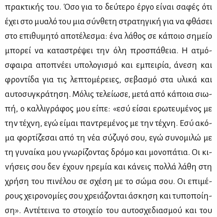
πρα­κτι­κής του. Όσο για το δεύ­τε­ρο έρ­γο εί­ναι σα­φές ότι
έχει στο μυα­λό του μια σύν­θε­τη στρα­τη­γι­κή για να φθά­σει
στο επι­θυ­μη­τό απο­τέ­λε­σμα: ένα λά­θος σε κά­ποιο ση­μείο
μπο­ρεί να κα­τα­στρέ­ψει την όλη προ­σπά­θεια. Η ατμό­
σφαι­ρα απο­πνέ­ει υπο­λο­γι­σμό και εμπει­ρία, άνε­ση και
φρο­ντί­δα για τις λε­πτο­μέ­ρειες, σε­βα­σμό στα υλι­κά και
αυ­το­συ­γκρά­τη­ση. Μό­λις τε­λεί­ω­σε, με­τά από κά­ποια σιω­
πή, ο καλ­λι­γρά­φος μου εί­πε: «εσύ εί­σαι ερω­τευ­μέ­νος με
την τέ­χνη, εγώ εί­μαι πα­ντρε­μέ­νος με την τέ­χνη. Εσύ ακό­
μα φορ­τί­ζε­σαι από τη νέα σύ­ζυ­γό σου, εγώ συ­νο­μι­λώ με
τη γυ­ναί­κα μου γνω­ρί­ζο­ντας δρό­μο και μο­νο­πά­τια. Οι κι­
νή­σεις σου δεν έχουν ηρε­μία και κά­νεις πολ­λά λά­θη στη
χρή­ση του πι­νέ­λου σε σχέ­ση με το σώ­μα σου. Οι επι­μέ­
ρους χει­ρο­νο­μί­ες σου χρειά­ζο­νται άσκη­ση και τυ­πο­ποί­η­
ση». Αντέ­τει­να το στοι­χείο του αυ­το­σχε­δια­σμού και του