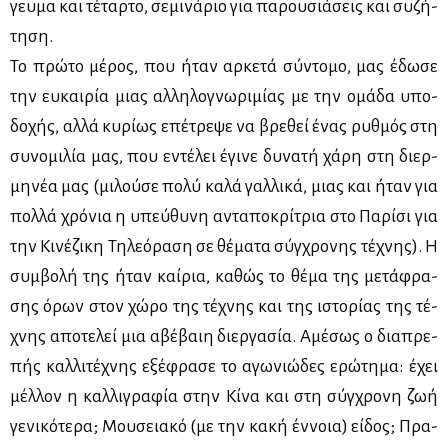
γευ­μα και τέ­ταρ­το, σε­μι­νά­ριο για πα­ρου­σιά­σεις και συ­ζή­
τη­ση.
Το πρώ­το μέ­ρος, που ήταν αρ­κε­τά σύ­ντο­μο, μας έδω­σε
την ευ­και­ρία μιας αλ­λη­λο­γνω­ρι­μί­ας με την ομά­δα υπο­
δο­χής, αλ­λά κυ­ρί­ως επέ­τρε­ψε να βρε­θεί ένας ρυθ­μός στη
συ­νο­μι­λία μας, που εντέ­λει έγι­νε δυ­να­τή χά­ρη στη διερ­
μη­νέα μας (μι­λού­σε πο­λύ κα­λά γαλ­λι­κά, μιας και ήταν για
πολ­λά χρό­νια η υπεύ­θυ­νη αντα­πο­κρί­τρια στο Πα­ρί­σι για
την Κι­νέ­ζι­κη Τη­λε­ό­ρα­ση σε θέ­μα­τα σύγ­χρο­νης τέ­χνης). Η
συμ­βο­λή της ήταν καί­ρια, κα­θώς το θέ­μα της με­τά­φρα­
σης όρων στον χώ­ρο της τέ­χνης και της ιστο­ρί­ας της τέ­
χνης απο­τε­λεί μια αβέ­βαιη διερ­γα­σία. Αμέ­σως ο δια­πρε­
πής καλ­λι­τέ­χνης εξέ­φρα­σε το αγω­νιώ­δες ερώ­τη­μα: έχει
μέλ­λον η καλ­λι­γρα­φία στην Κί­να και στη σύγ­χρο­νη ζωή
γε­νι­κό­τε­ρα; Μου­σεια­κό (με την κα­κή έν­νοια) εί­δος; Πρα­