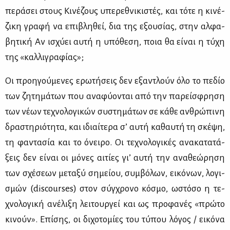
πε­ρά­σει στους Κι­νέ­ζους υπε­ρε­θνι­κι­στές, και τό­τε η κι­νέ­
ζι­κη γρα­φή να επι­βλη­θεί, δια της εξου­σί­ας, στην αλ­φα­
βη­τι­κή Αν ισχύ­ει αυ­τή η υπό­θε­ση, ποια θα εί­ναι η τύ­χη
της «καλ­λι­γρα­φί­ας»;
Οι προη­γού­με­νες ερω­τή­σεις δεν εξα­ντλούν όλο το πε­δίο
των ζη­τη­μά­των που ανα­φύ­ο­νται από την πα­ρεί­σφρη­ση
των νέ­ων τε­χνο­λο­γι­κών συ­στη­μά­των σε κά­θε αν­θρώ­πι­νη
δρα­στη­ριό­τη­τα, και ιδιαί­τε­ρα σ’ αυ­τή κα­θαυ­τή τη σκέ­ψη,
τη φα­ντα­σία και το όνει­ρο. Οι τε­χνο­λο­γι­κές ανα­κα­τα­τά­
ξεις δεν εί­ναι οι μό­νες αι­τί­ες γι’ αυ­τή την ανα­θε­ώ­ρη­ση
των σχέ­σε­ων με­τα­ξύ ση­μεί­ου, συμ­βό­λων, ει­κό­νων, λο­γι­
σμών (discourses) στον σύγ­χρο­νο κό­σμο, ωστό­σο η τε­
χνο­λο­γι­κή ανέ­λι­ξη λει­τουρ­γεί και ως προ­φα­νές «πρώ­το
κι­νούν». Επί­σης, οι δι­χο­το­μί­ες του τύ­που λό­γος / ει­κό­να