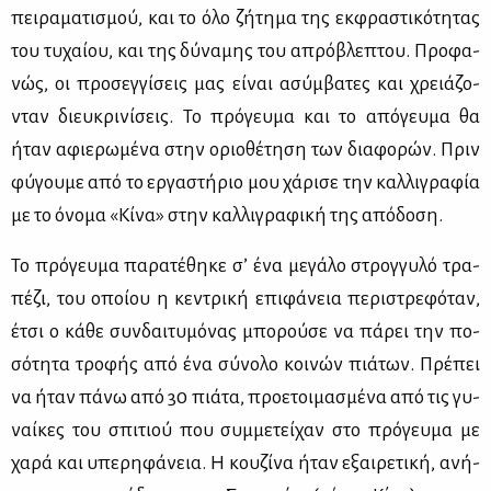
πει­ρα­μα­τι­σμού, και το όλο ζή­τη­μα της εκ­φρα­στι­κό­τη­τας
του τυ­χαί­ου, και της δύ­να­μης του απρό­βλε­πτου. Προ­φα­
νώς, οι προ­σεγ­γί­σεις μας εί­ναι ασύμ­βα­τες και χρειά­ζο­
νταν διευ­κρι­νί­σεις. Το πρό­γευ­μα και το από­γευ­μα θα
ήταν αφιε­ρω­μέ­να στην οριο­θέ­τη­ση των δια­φο­ρών. Πριν
φύ­γου­με από το ερ­γα­στή­ριο μου χά­ρι­σε την καλ­λι­γρα­φία
με το όνο­μα «Κί­να» στην καλ­λι­γρα­φι­κή της από­δο­ση.
Το πρό­γευ­μα πα­ρα­τέ­θη­κε σ’ ένα με­γά­λο στρογ­γυ­λό τρα­
πέ­ζι, του οποί­ου η κε­ντρι­κή επι­φά­νεια πε­ρι­στρε­φό­ταν,
έτσι ο κά­θε συν­δαι­τυ­μό­νας μπο­ρού­σε να πά­ρει την πο­
σό­τη­τα τρο­φής από ένα σύ­νο­λο κοι­νών πιά­των. Πρέ­πει
να ήταν πά­νω από 30 πιά­τα, προ­ε­τοι­μα­σμέ­να από τις γυ­
ναί­κες του σπι­τιού που συμ­με­τεί­χαν στο πρό­γευ­μα με
χα­ρά και υπε­ρη­φά­νεια. Η κου­ζί­να ήταν εξαι­ρε­τι­κή, ανή­