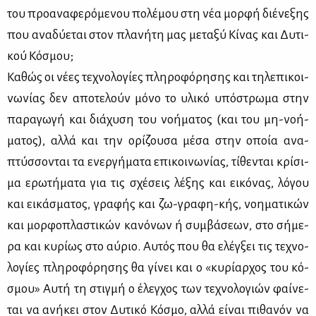
του προ­α­να­φε­ρό­με­νου πο­λέ­μου στη νέα μορ­φή διέ­νε­ξης
που ανα­δύ­ε­ται στον πλα­νή­τη μας με­τα­ξύ Κί­νας και Δυ­τι­
κού Κό­σμου;
Κα­θώς οι νέ­ες τε­χνο­λο­γί­ες πλη­ρο­φό­ρη­σης και τη­λε­πι­κοι­
νω­νί­ας δεν απο­τε­λούν μό­νο το υλι­κό υπό­στρω­μα στην
πα­ρα­γω­γή και διά­χυ­ση του νο­ή­μα­τος (και του μη-νο­ή­
μα­τος), αλ­λά και την ορί­ζου­σα μέ­σα στην οποία ανα­
πτύσ­σο­νται τα ενερ­γή­μα­τα επι­κοι­νω­νί­ας, τί­θε­νται κρί­σι­
μα ερω­τή­μα­τα για τις σχέ­σεις λέ­ξης και ει­κό­νας, λό­γου
και ει­κά­σμα­τος, γρα­φής και ζω-γρα­φη-κής, νοη­μα­τι­κών
και μορ­φο­πλα­στι­κών κα­νό­νων ή συμ­βά­σε­ων, στο σή­με­
ρα και κυ­ρί­ως στο αύ­ριο. Αυ­τός που θα ελέγ­ξει τις τε­χνο­
λο­γί­ες πλη­ρο­φό­ρη­σης θα γί­νει και ο «κυ­ρί­αρ­χος του κό­
σμου» Αυ­τή τη στιγ­μή ο έλεγ­χος των τε­χνο­λο­γιών φαί­νε­
ται να ανή­κει στον Δυ­τι­κό Κό­σμο, αλ­λά εί­ναι πι­θα­νόν να