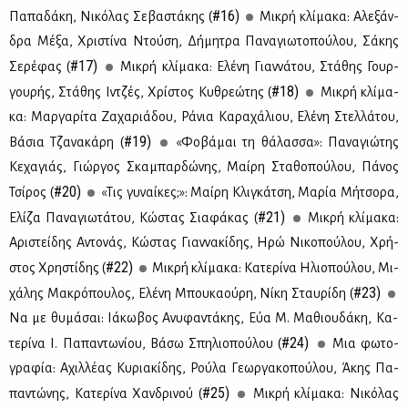
#16)
Πα­πα­δά­κη, Νι­κό­λας Σε­βα­στά­κης (
Μι­κρή κλί­μα­κα: Αλε­ξάν­
δρα Μέ­ξα, Χρι­στί­να Ντού­ση, Δή­μη­τρα Πα­να­γιω­το­πού­λου, Σά­κης
#17)
Σε­ρέ­φας (
Μι­κρή κλί­μα­κα: Ελέ­νη Γιαν­νά­του, Στά­θης Γουρ­
#18)
γου­ρής, Στά­θης Ιν­τζές, Χρί­στος Κυ­θρε­ώ­της (
Μι­κρή κλί­μα­
κα: Μαρ­γα­ρί­τα Ζα­χα­ριά­δου, Ρά­νια Κα­ρα­χά­λιου, Ελέ­νη Στελ­λά­του,
#19)
Βά­σια Τζα­να­κά­ρη (
«Φο­βά­μαι τη θά­λασ­σα»: Πα­να­γιώ­της
Κε­χα­γιάς, Γιώρ­γος Σκα­μπαρ­δώ­νης, Μαί­ρη Στα­θο­πού­λου, Πά­νος
#20)
Τσί­ρος (
«Τις γυ­ναί­κες;»: Μαί­ρη Κλι­γκά­τση, Μα­ρία Μή­τσο­ρα,
#21)
Ελί­ζα Πα­να­γιω­τά­του, Κώ­στας Σια­φά­κας (
Μι­κρή κλί­μα­κα:
Αρι­στεί­δης Αντο­νάς, Κώ­στας Γιαν­να­κί­δης, Ηρώ Νι­κο­πού­λου, Χρή­
#22)
στος Χρη­στί­δης (
Μι­κρή κλί­μα­κα: Κα­τε­ρί­να Ηλιο­πού­λου, Μι­
#23)
χά­λης Μα­κρό­που­λος, Ελέ­νη Μπου­κα­ού­ρη, Νί­κη Σταυ­ρί­δη (
Να με θυ­μά­σαι: Ιά­κω­βος Ανυ­φα­ντά­κης, Εύα Μ. Μα­θιου­δά­κη, Κα­
#24)
τε­ρί­να Ι. Πα­πα­ντω­νί­ου, Βά­σω Σπη­λιο­πού­λου (
Μια φω­το­
γρα­φία: Αχιλ­λέ­ας Κυ­ρια­κί­δης, Ρού­λα Γε­ωρ­γα­κο­πού­λου, Άκης Πα­
#25)
πα­ντώ­νης, Κα­τε­ρί­να Χαν­δρι­νού (
Μι­κρή κλί­μα­κα: Νι­κό­λας