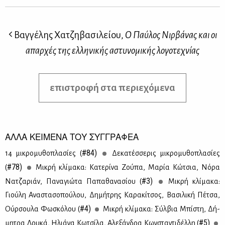
Βαγγέλης Χατζηβασιλείου,
Ο Παύλος Νιρβάνας και οι
απαρχές της ελληνικής αστυνομικής λογοτεχνίας
επιστροφή στα περιεχόμενα
ΑΛΛΑ ΚΕΙΜΕΝΑ ΤΟΥ ΣΥΓΓΡΑΦΕΑ
#84)
14 μι­κρο­μυ­θο­πλα­σί­ες (
Δε­κα­τέσ­σε­ρις μι­κρο­μυ­θο­πλα­σί­ες
#78)
(
Μι­κρή κλί­μα­κα: Κα­τε­ρί­να Ζού­πα, Μα­ρία Κώ­τσια, Νό­ρα
#3)
Να­τζα­ριάν, Πα­να­γιώ­τα Πα­πα­θα­να­σί­ου (
Μι­κρή κλί­μα­κα:
Γιού­λη Ανα­στα­σο­πού­λου, Δη­μή­τρης Κα­ρα­κί­τσος, Βα­σι­λι­κή Πέ­τσα,
#4)
Ούρ­σου­λα Φω­σκό­λου (
Μι­κρή κλί­μα­κα: Σύλ­βια Μπί­στη, Δή­
#5)
μη­τρα Λου­κά, Ηλιά­να Κω­τσί­λα, Αλε­ξάν­δρα Κων­στα­ντι­δέλ­λη (