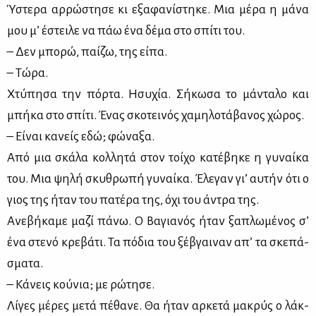
Ύστε­ρα αρ­ρώ­στη­σε κι εξα­φα­νί­στη­κε. Μια μέ­ρα η μά­να
μου μ’ έστει­λε να πάω ένα δέ­μα στο σπί­τι του.
– Δεν μπο­ρώ, παί­ζω, της εί­πα.
– Τώ­ρα.
Χτύ­πη­σα την πόρ­τα. Ησυ­χία. Σή­κω­σα το μά­ντα­λο και
μπή­κα στο σπί­τι. Ένας σκο­τει­νός χα­μη­λο­τά­βα­νος χώ­ρος.
– Εί­ναι κα­νείς εδώ; φώ­να­ξα.
Από μια σκά­λα κολ­λη­τά στον τοί­χο κα­τέ­βη­κε η γυ­ναί­κα
του. Μια ψη­λή σκυ­θρω­πή γυ­ναί­κα. Έλε­γαν γι’ αυ­τήν ότι ο
γιος της ήταν του πα­τέ­ρα της, όχι του άντρα της.
Ανε­βή­κα­με μα­ζί πά­νω. Ο Βα­για­νός ήταν ξα­πλω­μέ­νος σ’
ένα στε­νό κρε­βά­τι. Τα πό­δια του ξέ­βγαι­ναν απ’ τα σκε­πά­
σμα­τα.
– Κά­νεις κού­νια; με ρώ­τη­σε.
Λί­γες μέ­ρες με­τά πέ­θα­νε. Θα ήταν αρ­κε­τά μα­κρύς ο λάκ­