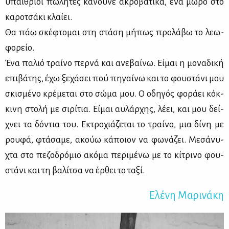
υπαί­θριοι πω­λη­τές κά­νου­νε ακρο­βα­τι­κά, ένα μω­ρό στο
κα­ρο­τσά­κι κλαί­ει.
Θα πάω σκέ­φτο­μαι στη στά­ση μή­πως προ­λά­βω το λε­ω­
φο­ρείο.
Ένα πα­λιό τραί­νο περ­νά και ανε­βαί­νω. Εί­μαι η μο­να­δι­κή
επι­βά­της, έχω ξε­χά­σει πού πη­γαί­νω και το φου­στά­νι μου
σκι­σμέ­νο κρέ­με­ται στο σώ­μα μου. Ο οδη­γός φο­ρά­ει κόκ­
κι­νη στο­λή με σι­ρί­τια. Εί­μαι αυ­λάρ­χης, λέ­ει, και μου δεί­
χνει τα δό­ντια του. Εκτρο­χιά­ζε­ται το τραί­νο, μια δί­νη με
ρου­φά, φτά­σα­με, ακούω κά­ποιον να φω­νά­ζει. Με­σά­νυ­
χτα στο πε­ζο­δρό­μιο ακό­μα πε­ρι­μέ­νω με το κί­τρι­νο φου­
στά­νι και τη βα­λί­τσα να έρ­θει το τα­ξί.
Ελέ­νη Μα­ρι­νά­κη