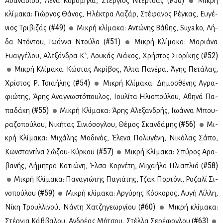
#50)
Αθα­να­σί­ου, Λέ­να Κο­ρο­μη­λά, Στέρ­γιος Ντέρ­τσας (
Μι­κρή
κλί­μα­κα: Γιώρ­γος Θά­νος, Ηλέ­κτρα Λα­ζάρ, Στέ­φα­νος Ρέ­γκας, Ευ­γέ­
#49)
νιος Τρι­βι­ζάς (
Μι­κρή κλί­μα­κα: Αντώ­νης Βά­θης, Suyako, Λή­
#51)
δα Ντό­ντου, Ιω­άν­να Ντού­λα (
Μι­κρή Κλί­μα­κα: Μα­ριά­να
#52)
Ευαγ­γέ­λου, Αλε­ξάν­δρα Κ*, Λου­κάς Λιά­κος, Χρή­στος Σιο­ρί­κης (
Μι­κρή Κλί­μα­κα: Κώ­στας Ακρί­βος, Άλ­τα Πα­νέ­ρα, Άγης Πε­τά­λας,
#54)
Χρί­στος Ρ. Τσια­ή­λης (
Μι­κρή Κλί­μα­κα: Δη­μο­σθέ­νης Αγρα­
φιώ­της, Άρης Ανα­γνω­στό­που­λος, Ιου­λί­τα Ηλιο­πού­λου, Αθη­νά Πα­
#55)
πα­δά­κη (
Μι­κρή Κλί­μα­κα: Άρης Αλε­ξαν­δρής, Ιω­άν­να Μπου­
#56)
ρα­ζο­πού­λου, Νι­κή­τας Σι­νιό­σο­γλου, Θέ­μος Σκαν­δά­μης (
Μι­
κρή Κλί­μα­κα: Μι­χά­λης Μο­δι­νός, Έλε­να Πο­λυ­γέ­νη, Νι­κό­λας Σά­πο,
#57)
Κων­στα­ντί­να Σώ­ζου-Κύρ­κου (
Μι­κρή Κλί­μα­κα: Σπύ­ρος Αρα­
#58)
βα­νής, Δή­μη­τρα Κα­τιώ­νη, Έλ­σα Κορ­νέ­τη, Μι­χα­ή­λα Πλια­πλιά (
Μι­κρή Κλί­μα­κα: Πα­να­γιώ­της Πα­γιά­της, Τζακ Πορ­τό­νι, Ρο­ζα­λί Σι­
#59)
νο­πού­λου (
Μι­κρή κλί­μα­κα: Αρ­γύ­ρης Κό­σκο­ρος, Αυ­γή Λίλ­λη,
#60)
Νί­κη Τρουλ­λι­νού, Νά­ντη Χα­τζη­γε­ωρ­γί­ου (
Μι­κρή κλί­μα­κα:
#63)
Στέρ­για Κάβ­βα­λου, Αν­δρέ­ας Μή­τσου, Στέλ­λα Σε­ρέ­φο­γλου (