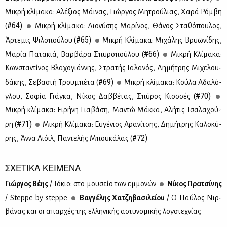
Μι­κρή κλί­μα­κα: Αλέ­ξιος Μάι­νας, Γιώρ­γος Μη­τρού­λιας, Χα­ρά Ρόμ­βη
#64)
(
Μι­κρή κλί­μα­κα: Διο­νύ­σης Μα­ρί­νος, Θά­νος Στα­θό­που­λος,
#65)
Άρ­τε­μις Ψι­λο­πού­λου (
Mι­κρή Κλί­μα­κα: Μι­χά­λης Βρυω­νί­δης,
#66)
Μα­ρία Πα­τα­κιά, Βαρ­βά­ρα Σπυ­ρο­πού­λου (
Μι­κρή Κλί­μα­κα:
Κων­στα­ντί­νος Βλα­χο­γιάν­νης, Στρα­τής Γα­λα­νός, Δη­μή­τρης Μι­χε­λου­
#69)
δά­κης, Σε­βα­στή Τρου­μπέ­τα (
Μι­κρή κλί­μα­κα: Κού­λα Αδα­λό­
#70)
γλου, Σο­φία Γιά­γκα, Νί­κος Δαβ­βέ­τας, Σπύ­ρος Κιοσ­σές (
Μι­κρή κλί­μα­κα: Ει­ρή­νη Για­βά­ση, Μα­ντώ Μάκ­κα, Αλή­τις Τσα­λα­χού­
#71)
ρη (
Mι­κρή Κλί­μα­κα: Ευ­γέ­νιος Αρα­νί­τσης, Δη­μή­τρης Κα­λο­κύ­
#72)
ρης, Άν­να Λιόιλ, Πα­ντε­λής Μπου­κά­λας (
ΣΧΕΤΙΚΑ ΚΕΙΜΕΝΑ
Γιώρ­γος Βέ­ης
/ Τό­κιο: στο μου­σείο των εμ­μο­νών
Νί­κος Πρα­τσί­νης
/ Steppe by steppe
Βαγ­γέ­λης Χα­τζη­βα­σι­λεί­ου
/ Ο Παύ­λος Νιρ­
βά­νας και οι απαρ­χές της ελ­λη­νι­κής αστυ­νο­μι­κής λο­γο­τε­χνί­ας