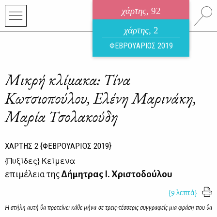
χάρτης
, 92
ηλεκτρονικό περιοδικό
χάρτης
, 2
ΑΥΓΟΥΣΤΟΣ 2026
ΦΕΒΡΟΥΑΡΙΟΣ 2019
Μικρή κλίμακα: Τίνα
Κωτσιοπούλου, Ελένη Μαρινάκη,
Μαρία Τσολακούδη
ΧΑΡΤΗΣ
2
{ΦΕΒΡΟΥΑΡΙΟΣ 2019}
{
Πυξίδες
} Κείμενα
επιμέλεια της
Δήμητρας Ι. Χριστοδούλου
{9 λεπτά}
Η στή­λη αυ­τή θα προ­τεί­νει κά­θε μή­να σε τρεις-τέσ­σε­ρις συγ­γρα­φείς μια φρά­ση που θα