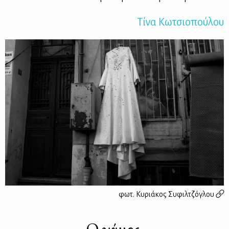
Τί­να Κω­τσιο­πού­λου
φωτ.
Κυριάκος Συφιλτζόγλου
Ο γάμος.