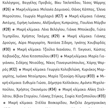
Κα­λό­γη­ρος, Βαγ­γέ­λης Προ­βιάς, Βί­κυ Τσε­λε­πί­δου, Τά­σος Ψάρ­ρης
#26)
(
Μι­κρή κλί­μα­κα: Με­λα­νία Δα­μια­νού, Θά­νος Κάπ­πας, Έλε­να
#27)
Μα­ρού­τσου, Γε­ωρ­γία Μι­χα­λα­ριά (
Μι­κρή κλί­μα­κα: Γιάν­νης
Αντά­μης, Ει­ρή­νη Ιω­άν­νου, Αλέ­ξαν­δρος Κυ­πριώ­της, Παυ­λί­να Μάρ­βιν
#28)
(
Μι­κρή κλί­μα­κα: Λέ­να Βε­λό­γλου, Γιάν­να Μπού­κο­βα, Γιώ­τα
#29)
Τε­μπρί­δου, Χρή­στος Τσιά­μης (
Μι­κρή κλί­μα­κα: Γιάν­νης
Δρού­γος, Αύ­ρα Μαρ­γα­ρί­τη, Να­τά­σα Σί­δε­ρη, Ιγνά­της Χου­βαρ­δάς
#30)
(
Μι­κρή κλί­μα­κα: Τζού­λια Γκα­νά­σου, Π. Ένι­γου­εϊ, Κώ­στας
#31)
Κα­βα­νό­ζης, Λέ­να Κι­τσο­πού­λου (
Μι­κρή κλί­μα­κα: Μα­ρία Για­
γιάν­νου, Σι­δέ­ρης Ντιού­δης, Νί­κος Πα­να­γιω­τό­που­λος, Χά­ρης Ψαρ­
#32)
ράς (
Mι­κρή κλί­μα­κα: Γε­ωρ­γία Κο­λο­βε­λώ­νη, Κυ­ριά­κος Μαρ­
#33)
γα­ρί­της, Ιω­άν­να Ντού­μπρου, Μα­ρία Τζια­ού­ρη-Χίλ­μερ (
Mι­
κρή κλί­μα­κα: Ευ­θυ­μία Γιώ­σα, Δή­μη­τρα Κολ­λιά­κου, Αμά­ντα Μι­χα­λο­
#34)
πού­λου, Χρή­στος Οι­κο­νό­μου (
Μι­κρή κλί­μα­κα: Αλί­κη Στελ­
#35)
λά­του, Βί­βιαν Στερ­γί­ου, Γιάν­νης Στί­γκας, Σο­φία Χα­τζο­πού­λου (
Μι­κρή κλί­μα­κα: Στέλ­λα Βο­σκα­ρί­δου, Άν­τζε­λα Δη­μη­τρα­κά­κη