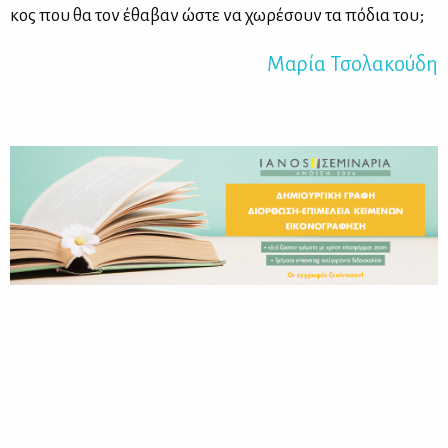
κος που θα τον έθα­βαν ώστε να χω­ρέ­σουν τα πό­δια του;
Μα­ρία Τσο­λα­κού­δη