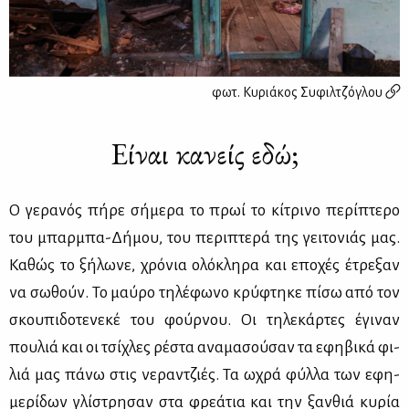
φωτ.
Κυριάκος Συφιλτζόγλου
Είναι κανείς εδώ;
Ο γε­ρα­νός πή­ρε σή­με­ρα το πρωί το κί­τρι­νο πε­ρί­πτε­ρο
του μπαρ­μπα-Δή­μου, του πε­ρι­πτε­ρά της γει­το­νιάς μας.
Κα­θώς το ξή­λω­νε, χρό­νια ολό­κλη­ρα και επο­χές έτρε­ξαν
να σω­θούν. Το μαύ­ρο τη­λέ­φω­νο κρύ­φτη­κε πί­σω από τον
σκου­πι­δο­τε­νε­κέ του φούρ­νου. Οι τη­λε­κάρ­τες έγι­ναν
που­λιά και οι τσί­χλες ρέ­στα ανα­μα­σού­σαν τα εφη­βι­κά φι­
λιά μας πά­νω στις νε­ραν­τζιές. Τα ωχρά φύλ­λα των εφη­
με­ρί­δων γλί­στρη­σαν στα φρε­ά­τια και την ξαν­θιά κυ­ρία