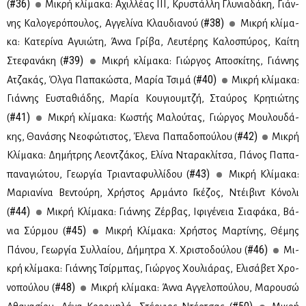
#36)
(
Μι­κρή κλί­μα­κα: Αχιλ­λέ­ας ΙΙΙ, Κρυ­στάλ­λη Γλυ­νια­δά­κη, Γιάν­
#38)
νης Κα­λο­γε­ρό­που­λος, Αγ­γε­λί­να Κλαυ­δια­νού (
Μι­κρή κλί­μα­
κα: Κα­τε­ρί­να Αγυιώ­τη, Άν­να Γρί­βα, Λευ­τέ­ρης Κα­λο­σπύ­ρος, Καί­τη
#39)
Στε­φα­νά­κη (
Μι­κρή κλί­μα­κα: Γιώρ­γος Απο­σκί­της, Γιάν­νης
#40)
Ατζα­κάς, Όλ­γα Πα­πα­κώ­στα, Μα­ρία Τσι­μά (
Mι­κρή κλί­μα­κα:
Γιάν­νης Ευ­στα­θιά­δης, Μα­ρία Κου­γιουμ­τζή, Σταύ­ρος Κρη­τιώ­της
#41)
(
Μι­κρή κλί­μα­κα: Κω­στής Μα­λού­τας, Γιώρ­γος Μου­λου­δά­
#42)
κης, Θα­νά­σης Νε­ο­φώ­τι­στος, Έλε­να Πα­πα­δο­πού­λου (
Μι­κρή
Κλί­μα­κα: Δη­μή­τρης Λε­ον­τζά­κος, Ελί­να Ντα­ρα­κλί­τσα, Πά­νος Πα­πα­
#43)
πα­να­γιώ­του, Γε­ωρ­γία Τρια­ντα­φυλ­λί­δου (
Μι­κρή Κλί­μα­κα:
Μα­ρια­νί­να Βε­ντού­ρη, Χρή­στος Αρ­μά­ντο Γκέ­ζος, Ντέι­βιντ Κό­νο­λι
#44)
(
Μι­κρή Κλί­μα­κα: Γιάν­νης Ζέρ­βας, Ιφι­γέ­νεια Σια­φά­κα, Βά­
#45)
νια Σύρ­μου (
Μι­κρή Κλί­μα­κα: Χρή­στος Μαρ­τί­νης, Θέ­μης
#46)
Πά­νου, Γε­ωρ­γία Συλ­λαί­ου, Δή­μη­τρα Χ. Χρι­στο­δού­λου (
Μι­
κρή κλί­μα­κα: Γιάν­νης Τσίρ­μπας, Γιώρ­γος Χου­λιά­ρας, Ελι­σά­βετ Χρο­
#48)
νο­πού­λου (
Μι­κρή κλί­μα­κα: Άν­να Αγ­γε­λο­πού­λου, Μα­ρου­σώ