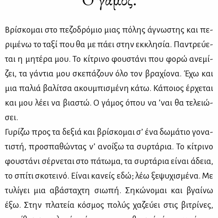
Βρί­σκο­μαι στο πε­ζο­δρό­μιο μιας πό­λης άγνω­στης και πε­
ρι­μέ­νω το τα­ξί που θα με πά­ει στην εκ­κλη­σία. Πα­ντρεύ­ε­
ται η μη­τέ­ρα μου. Το κί­τρι­νο φου­στά­νι που φο­ρώ ανε­μί­
ζει, τα γά­ντια μου σκε­πά­ζουν όλο τον βρα­χί­ο­να. Έχω και
μια πα­λιά βα­λί­τσα ακου­μπι­σμέ­νη κά­τω. Κά­ποιος έρ­χε­ται
και μου λέ­ει να βια­στώ. Ο γά­μος όπου να ’ναι θα τε­λειώ­
σει.
Γυ­ρί­ζω προς τα δε­ξιά και βρί­σκο­μαι σ’ ένα δω­μά­τιο γο­να­
τι­στή, προ­σπα­θώ­ντας ν’ ανοί­ξω τα συρ­τά­ρια. Το κί­τρι­νο
φου­στά­νι σέρ­νε­ται στο πά­τω­μα, τα συρ­τά­ρια εί­ναι άδεια,
το σπί­τι σκο­τει­νό. Εί­ναι κα­νείς εδώ; λέω ξε­ψυ­χι­σμέ­να. Με
τυ­λί­γει μια αβά­στα­χτη σιω­πή. Ση­κώ­νο­μαι και βγαί­νω
έξω. Στην πλα­τεία κό­σμος πο­λύς χα­ζεύ­ει στις βι­τρί­νες,