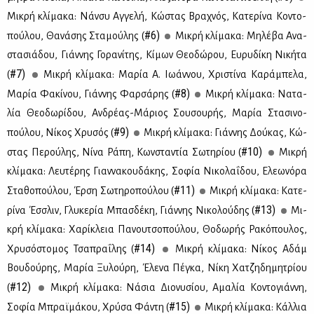
Μι­κρή κλί­μα­κα: Νάν­συ Αγ­γε­λή, Κώ­στας Βρα­χνός, Κα­τε­ρί­να Κο­ντο­
#6)
πού­λου, Θα­νά­σης Στα­μού­λης (
Μι­κρή κλί­μα­κα: Μη­λέ­βα Ανα­
στα­σιά­δου, Γιάν­νης Γο­ρα­νί­της, Κί­μων Θε­ο­δώ­ρου, Ευ­ρυ­δί­κη Νι­κή­τα
#7)
(
Μι­κρή κλί­μα­κα: Μα­ρία Α. Ιω­άν­νου, Χρι­στί­να Κα­ρά­μπε­λα,
#8)
Μα­ρία Φα­κί­νου, Γιάν­νης Φαρ­σά­ρης (
Μι­κρή κλί­μα­κα: Να­τα­
λία Θε­ο­δω­ρί­δου, Αν­δρέ­ας-Μά­ριος Σου­σου­ρής, Μα­ρία Στα­σι­νο­
#9)
πού­λου, Νί­κος Χρυ­σός (
Μι­κρή κλί­μα­κα: Γιάν­νης Δού­κας, Κώ­
#10)
στας Πε­ρού­λης, Νί­να Ρά­πη, Κων­στα­ντία Σω­τη­ρί­ου (
Μι­κρή
κλί­μα­κα: Λευ­τέ­ρης Γιαν­να­κου­δά­κης, Σο­φία Νι­κο­λα­ΐ­δου, Ελε­ω­νό­ρα
#11)
Στα­θο­πού­λου, Έρ­ση Σω­τη­ρο­πού­λου (
Μι­κρή κλί­μα­κα: Κα­τε­
#13)
ρί­να Έσ­σλιν, Γλυ­κε­ρία Μπασ­δέ­κη, Γιάν­νης Νι­κο­λού­δης (
Μι­
κρή κλί­μα­κα: Χα­ρί­κλεια Πα­νου­τσο­πού­λου, Θο­δω­ρής Ρα­κό­που­λος,
#14)
Χρυ­σό­στο­μος Τσα­πρα­ΐ­λης (
Μι­κρή κλί­μα­κα: Νί­κος Αδάμ
Βου­δού­ρης, Μα­ρία Ξυ­λού­ρη, Έλε­να Πέ­γκα, Νί­κη Χα­τζη­δη­μη­τρί­ου
#12)
(
Μι­κρή κλί­μα­κα: Νά­σια Διο­νυ­σί­ου, Αμα­λία Κο­ντο­γιάν­νη,
#15)
Σο­φία Μπραϊ­μά­κου, Χρύ­σα Φά­ντη (
Μι­κρή κλί­μα­κα: Κάλ­λια