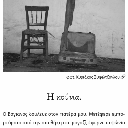
φωτ.
Κυριάκος Συφιλτζόγλου
Η κούνια.
Ο Βα­για­νός δού­λευε στον πα­τέ­ρα μου. Με­τέ­φε­ρε εμπο­
ρεύ­μα­τα από την απο­θή­κη στο μα­γα­ζί, έφερ­νε τα ψώ­νια