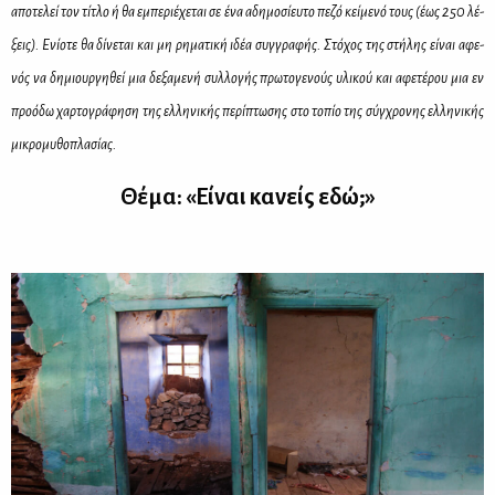
απο­τε­λεί τον τί­τλο ή θα εμπε­ριέ­χε­ται σε ένα αδη­μο­σί­ευ­το πε­ζό κεί­με­νό τους (έως 250 λέ­
ξεις). Ενί­ο­τε θα δί­νε­ται και μη ρη­μα­τι­κή ιδέα συγ­γρα­φής. Στό­χος της στή­λης εί­ναι αφε­
νός να δη­μιουρ­γη­θεί μια δε­ξα­με­νή συλ­λο­γής πρω­το­γε­νούς υλι­κού και αφε­τέ­ρου μια εν
προ­ό­δω χαρ­το­γρά­φη­ση της ελ­λη­νι­κής πε­ρί­πτω­σης στο το­πίο της σύγ­χρο­νης ελ­λη­νι­κής
μι­κρο­μυ­θο­πλα­σί­ας.
Θέ­μα: «Εί­ναι κα­νείς εδώ;»