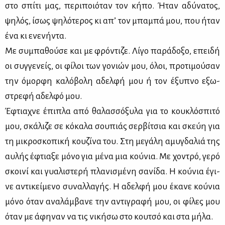
στο σπί­τι μας, πε­ρι­ποιό­ταν τον κή­πο. Ήταν αδύ­να­τος,
ψη­λός, ίσως ψη­λό­τε­ρος κι απ’ τον μπα­μπά μου, που ήταν
ένα κι ενε­νή­ντα.
Με συ­μπα­θού­σε και με φρό­ντι­ζε. Λί­γο πα­ρά­δο­ξο, επει­δή
οι συγ­γε­νείς, οι φί­λοι των γο­νιών μου, όλοι, προ­τι­μού­σαν
την όμορ­φη κα­λό­βο­λη αδελ­φή μου ή τον έξυ­πνο εξω­
στρε­φή αδελ­φό μου.
Έφτια­χνε έπι­πλα από θα­λασ­σό­ξυ­λα για το κου­κλό­σπι­τό
μου, σκά­λι­ζε σε κό­κα­λα σου­πιάς σερ­βί­τσια και σκεύη για
τη μι­κρο­σκο­πι­κή κου­ζί­να του. Στη με­γά­λη αμυ­γδα­λιά της
αυ­λής έφτια­ξε μό­νο για μέ­να μια κού­νια. Με χο­ντρό, γε­ρό
σκοι­νί και γυα­λι­στε­ρή πλα­νι­σμέ­νη σα­νί­δα. Η κού­νια έγι­
νε αντι­κεί­με­νο συ­ναλ­λα­γής. Η αδελ­φή μου έκα­νε κού­νια
μό­νο όταν ανα­λάμ­βα­νε την αντι­γρα­φή μου, οι φί­λες μου
όταν με άφη­ναν να τις νι­κή­σω στο κου­τσό και στα μή­λα.