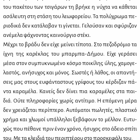
του πα­κέ­του των τσι­γά­ρων τη βρή­κε η νύ­χτα να κά­θε­ται
ασά­λευ­τη στη στά­ση του λε­ω­φο­ρεί­ου. Τα πο­λύ­χρω­μα πε­
ριο­δι­κά δεν κα­τά­λα­βαν τι γί­νε­ται. Γε­λού­σαν και σφύ­ρι­ζαν
ανέ­με­λα ψά­χνο­ντας και­νούρ­γιο στέ­κι.
Μέ­χρι το βρά­δυ δεν εί­χε μεί­νει τί­πο­τα. Στο πε­ζο­δρό­μιο τα
ίχνη της κα­ρέ­κλας του μπαρ­μπα-Δή­μου. Εί­χε γε­ρά­σει
μέ­σα στον συ­μπυ­κνω­μέ­νο κό­σμο ποι­κί­λης ύλης, χα­μο­γε­
λα­στός, ανή­συ­χος και μό­νος. Σω­στές ή λά­θος, οι απα­ντή­
σεις μας στους ευ­φά­ντα­στους γρί­φους του κέρ­δι­ζαν πά­
ντα κα­ρα­μέ­λα. Κα­νείς δεν δί­νει πια κα­ρα­μέ­λες στα παι­
διά. Ού­τε πλη­ρο­φο­ρί­ες χω­ρίς αντί­τι­μο. Η επό­με­νη μέ­ρα
δεν χρειά­ζε­ται πε­ρί­πτε­ρο. Αυ­τό­μα­τοι πω­λη­τές, πλα­στι­κό
χρή­μα και χλω­μοί υπάλ­λη­λοι ξε­βά­φουν το μέλ­λον. Ευ­τυ­
χώς που πέ­θα­νε πριν έναν χρό­νο, ήσυ­χος στο άδειο σπί­τι
του. Με τα κλει­διά του πε­ρι­πτέ­ρου στο προ­σκε­φά­λι του.