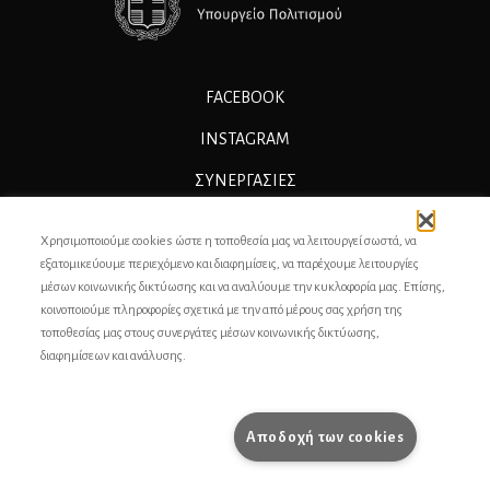
FACEBOOK
INSTAGRAM
ΣΥΝΕΡΓΑΣΊΕΣ
ΔΙΑΦΗΜΙΣΗ
Χρησιμοποιούμε cookies ώστε η τοποθεσία μας να λειτουργεί σωστά, να
ΕΠΙΚΟΙΝΩΝΙΑ
εξατομικεύουμε περιεχόμενο και διαφημίσεις, να παρέχουμε λειτουργίες
μέσων κοινωνικής δικτύωσης και να αναλύουμε την κυκλοφορία μας. Επίσης,
ΣΥΝΤΕΛΕΣΤΕΣ
κοινοποιούμε πληροφορίες σχετικά με την από μέρους σας χρήση της
τοποθεσίας μας στους συνεργάτες μέσων κοινωνικής δικτύωσης,
ΤΑΥΤΟΤΗΤΑ
διαφημίσεων και ανάλυσης.
ΠΡΟΣΩΠΙΚΆ ΔΕΔΟΜΈΝΑ
ΟΡΟΙ ΧΡΗΣΗΣ
Αποδοχή των cookies
pencilcase.gr