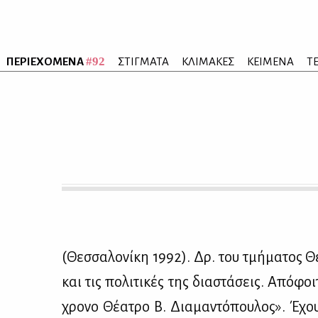
#92
ΠΕΡΙΕΧΟΜΕΝΑ
ΣΤΙΓΜΑΤΑ
ΚΛΙΜΑΚΕΣ
ΚΕΙΜΕΝΑ
Τ
(Θεσ­σα­λο­νί­κη 1992). Δρ. του τμή­μα­τος 
και τις πο­λι­τι­κές της δια­στά­σεις. Από­φο
χρο­νο Θέ­α­τρο Β. Δια­μα­ντό­που­λος». Έχο