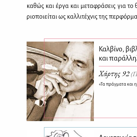
κα­θώς και έρ­γα και με­τα­φρά­σεις για το
ριο­ποιεί­ται ως καλ­λι­τέ­χνις της περ­φόρ­μα
Καλβίνο, βι
και παράλλη
Χάρτης 92
(Π
«Τα πράγματα και η