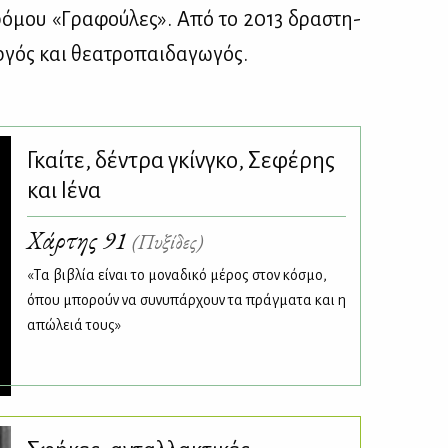
δρό­μου «Γρα­φού­λες». Από το 2013 δρα­στη­
­γός και θε­α­τρο­παι­δα­γω­γός.
Γκαίτε, δέντρα γκίνγκο, Σεφέρης
και Ιένα
Χάρτης 91
(Πυξίδες)
«Tα βιβλία είναι το μοναδικό μέρος στον κόσμο,
όπου μπορούν να συνυπάρχουν τα πράγματα και η
απώλειά τους»