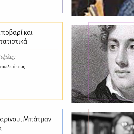
Μποβαρί και
τατιστικά
υξίδες)
 απώλειά τους
υαρίνου, Μπάτμαν
α