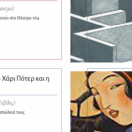
έατρο)
εού» στο Θέατρο 104
ο Χάρι Πότερ και η
υξίδες)
 απώλειά τους