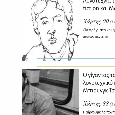
Λογοτεχνία τ
fiction και 
Χάρτης 90
(Π
«Τα πράγματα και η
αισίως πέντε! έτη!
Ο γίγαντας τ
λογοτεχνικό 
Μπιουνγκ Τ
Χάρτης 88
(Π
Παίρνουμε λοιπόν τ