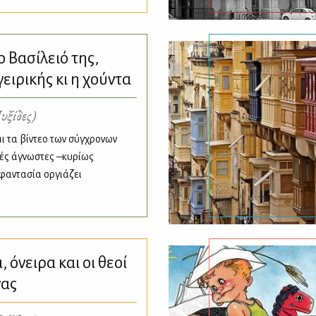
ο Βασίλειό της,
ειρικής κι η χούντα
υξίδες)
αι τα βίντεο των σύγχρονων
τές άγνωστες –κυρίως
 φαντασία οργιάζει
 όνειρα και οι θεοί
νας