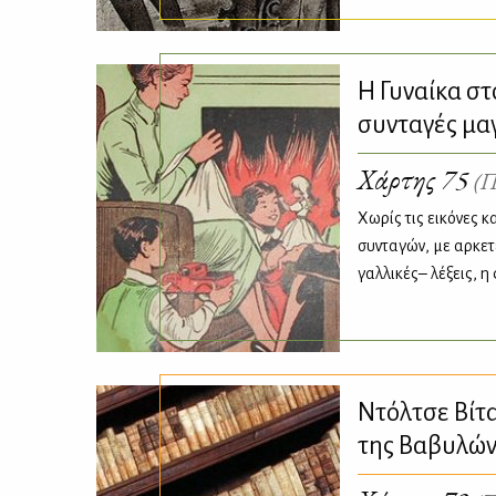
Η Γυναίκα στ
συνταγές μαγ
Χάρτης 75
(Π
Χωρίς τις εικόνες κ
συνταγών, με αρκε
γαλλικές– λέξεις, η
Ντόλτσε Βίτα,
της Βαβυλώ