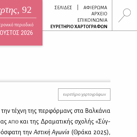
άρτης
, 92
|
ΣΕΛΙΔΕΣ
ΑΦΙΕΡΩΜΑ
ΑΡΧΕΙΟ
ΕΠΙΚΟΙΝΩΝΙΑ
τρονικό περιοδικό
ΕΥΡΕΤΗΡΙΟ ΧΑΡΤΟΓΡΑΦΩΝ
ΟΥΣΤΟΣ 2026
ευρετήριο χαρτογράφων
ής την τέ­χνη της περ­φόρ­μανς στα Βαλ­κά­νια
ί­ας
και της Δρα­μα­τι­κής σχο­λής «Σύγ­
ΑΠΘ
πρό­σφα­τη την
Αστι­κή Αγω­νία
(Θρά­κα 2025),