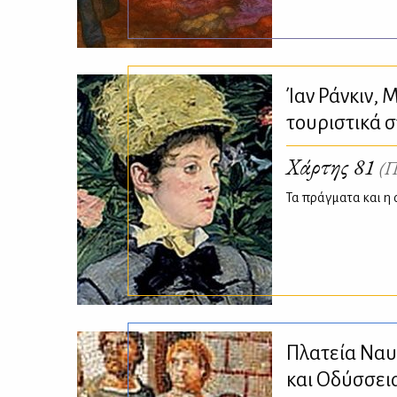
Ίαν Ράνκιν, 
τουριστικά σ
Χάρτης 81
(Π
Τα πράγματα και η
Πλατεία Να
και Οδύσσει