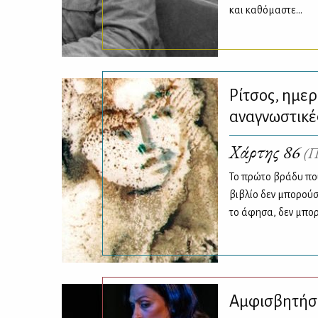
και καθόμαστε...
Ρίτσος, ημερ
αναγνωστικέ
Χάρτης 86
(Π
Το πρώτο βράδυ πο
βιβλίο δεν μπορούσ
το άφησα, δεν μπο
Αμφισβητήσε