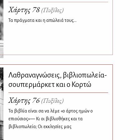
Χάρτης 78
(Πυξίδες)
Τα πράγματα και η απώλειά τους...
Λαθραναγνώσεις, βιβλιοπωλεία-
σουπερμάρκετ και ο Κορτώ
Χάρτης 76
(Πυξίδες)
Τα βιβλία είναι σα να λέμε «ο άρτος ημών ο
επιούσιος»― Κι οι βιβλιοθήκες και τα
βιβλιοπωλεία; Οι εκκλησίες μας