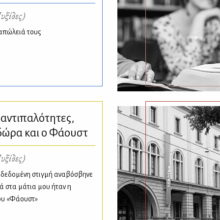
υξίδες)
 απώλειά τους
αντιπαλότητες,
ώρα και ο Φάουστ
υξίδες)
η δεδομένη στιγμή αναβόσβηνε
 στα μάτια μου ήταν η
ου «Φάουστ»