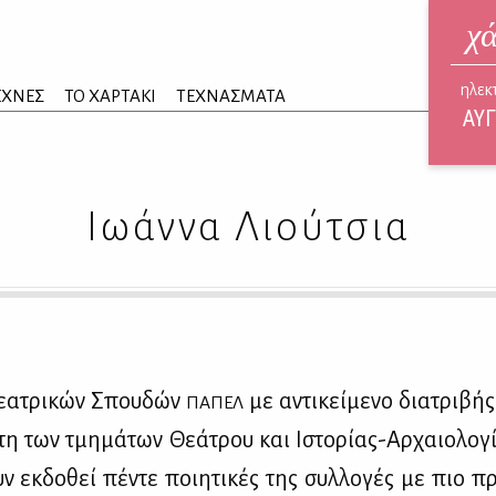
χ
ηλεκ
ΕΧΝΕΣ
ΤΟ ΧΑΡΤΑΚΙ
ΤΕΧΝΑΣΜΑΤΑ
ΑΥΓ
Ιωάννα Λιούτσια
Θε­α­τρι­κών Σπου­δών
με αντι­κεί­με­νο δια­τρι­β
ΠΑ­ΠΕΛ
ι­τη των τμη­μά­των Θε­ά­τρου και Ιστο­ρί­ας-Αρ­χαιο­λο­γ
υν εκ­δο­θεί πέ­ντε ποι­η­τι­κές της συλ­λο­γές με πιο 