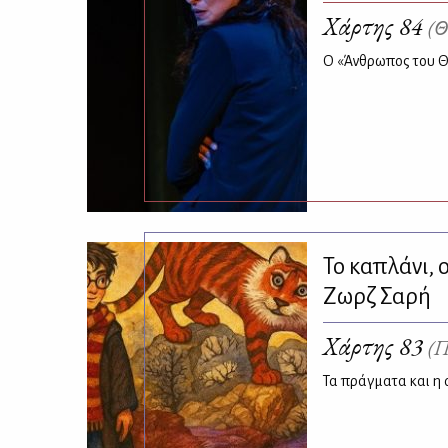
Χάρτης 84
(Θ
Ο «Άνθρωπος του Θ
Το καπλάνι, 
Ζωρζ Σαρή
Χάρτης 83
(Π
Τα πράγματα και η