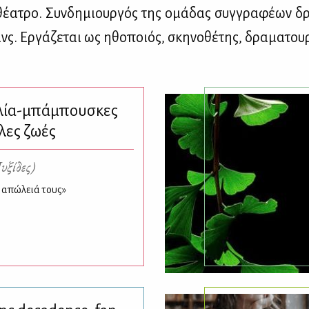
 θέ­α­τρο. Συν­δη­μιουρ­γός της ομά­δας συγ­γρα­φέ­ων 
νς. Ερ­γά­ζε­ται ως ηθο­ποιός, σκη­νο­θέ­της, δρα­μα­τουρ
βλία-μπάμπουσκες
λες ζωές
υξίδες)
 απώλειά τους»