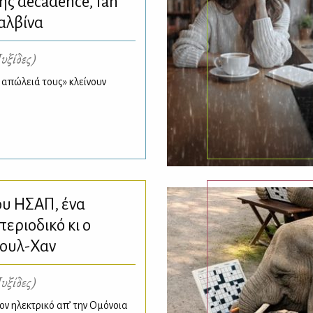
ης decadence, fan
Μαλβίνα
υξίδες)
 απώλειά τους» κλείνουν
ου ΗΣΑΠ, ένα
περιοδικό κι ο
σουλ-Χαν
υξίδες)
ον ηλεκτρικό απ’ την Ομόνοια