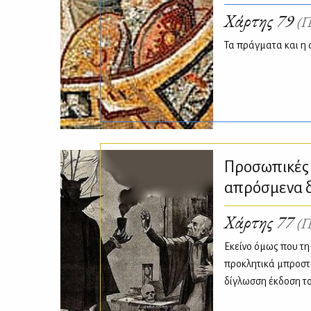
Χάρτης 79
(Π
Τα πράγματα και η
Προσωπικές 
απρόσμενα δ
Χάρτης 77
(Π
Εκείνο όμως που τ
προκλητικά μπροστά
δίγλωσση έκδοση τ