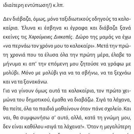
ιδιαί­τε­ρη εντύ­πω­ση!) κ.λπ.
Δεν διά­βα­ζα, όμως, μό­νο τα­ξι­διω­τι­κούς οδη­γούς τα κα­λο­
καί­ρια. Έλυ­να κι έσβη­να κι έγρα­φα και διά­βα­ζα ξα­νά
εκεί­νες τις
Χα­ρού­με­νες Δια­κο­πές
. Δώ­ρο της μα­μάς να έχω
«να περ­νάω τον χρό­νο μου το κα­λο­καί­ρι». Με­τά την πρώ­
τη χρο­νιά που τα έλυ­σα όλα την πρώ­τη μέ­ρα, έλα­βε το
μή­νυ­μα κι απ’ την επό­με­νη μου ζη­τού­σε να γρά­φω με
μο­λύ­βι. Μό­νο με μο­λύ­βι για να τα σβή­νω, να τα ξε­χνάω
και να τα ξα­να­κά­νω.
Για να γί­νουν όμως αυ­τά τα κα­λο­καί­ρια, τον πρώ­το χει­
μώ­να του δη­μο­τι­κού, έμα­θα να δια­βά­ζω. Σι­γά τα λά­χα­να,
θα πεί­τε, όλα τα παι­διά μα­θαί­νουν όταν πά­νε σχο­λείο. Και
ναι, θα συμ­φω­νή­σω σ’ αυ­τό, αλ­λά, κα­τά τη γνώ­μη μου,
δεν εί­ναι κα­θό­λου «σι­γά τα λά­χα­να!». Όταν η με­γα­λύ­τε­ρη