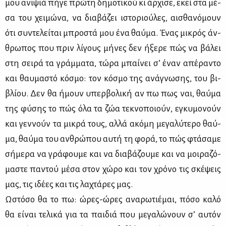
μου ανι­ψιά πή­γε πρώ­τη δη­μο­τι­κού κι άρ­χι­σε, εκεί στα μέ­
σα του χει­μώ­να, να δια­βά­ζει ιστο­ριού­λες, αι­σθα­νό­μουν
ότι συ­ντε­λεί­ται μπρο­στά μου ένα θαύ­μα. Ένας μι­κρός άν­
θρω­πος που πριν λί­γους μή­νες δεν ήξε­ρε πώς να βά­λει
στη σει­ρά τα γράμ­μα­τα, τώ­ρα μπαί­νει σ’ έναν απέ­ρα­ντο
και θαυ­μα­στό κό­σμο: τον κό­σμο της ανά­γνω­σης, του βι­
βλί­ου. Δεν θα ήμουν υπερ­βο­λι­κή αν πω πως ναι, θαύ­μα
της φύ­σης το πώς όλα τα ζώα τε­κνο­ποιούν, εγκυ­μο­νούν
και γεν­νούν τα μι­κρά τους, αλ­λά ακό­μη με­γα­λύ­τε­ρο θαύ­
μα, θαύ­μα του αν­θρώ­που αυ­τή τη φο­ρά, το πώς φτά­σα­με
σή­με­ρα να γρά­φου­με και να δια­βά­ζου­με και να μοι­ρα­ζό­
μα­στε πα­ντού μέ­σα στον χώ­ρο και τον χρό­νο τις σκέ­ψεις
μας, τις ιδέ­ες και τις λα­χτά­ρες μας.
Ωστό­σο θα το πω: ώρες-ώρες ανα­ρω­τιέ­μαι, πό­σο κα­λό
θα εί­ναι τε­λι­κά για τα παι­διά που με­γα­λώ­νουν σ’ αυ­τόν