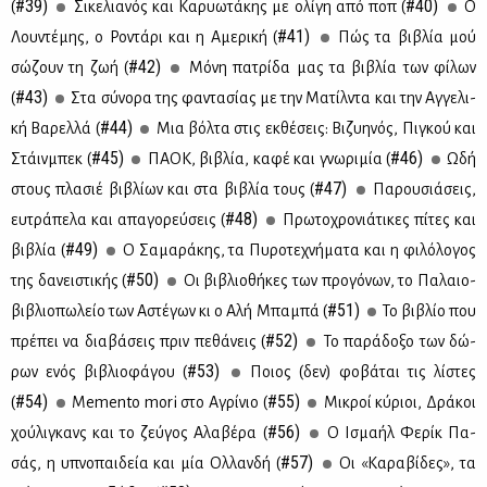
#39)
#40)
(
Σι­κε­λια­νός και Κα­ρυω­τά­κης με ολί­γη από ποπ (
Ο
#41)
Λου­ντέ­μης, ο Ρο­ντά­ρι και η Αμε­ρι­κή (
Πώς τα βι­βλία μού
#42)
σώ­ζουν τη ζωή (
Μό­νη πα­τρί­δα μας τα βι­βλία των φί­λων
#43)
(
Στα σύ­νο­ρα της φα­ντα­σί­ας με την Μα­τίλ­ντα και την Αγ­γε­λι­
#44)
κή Βα­ρελ­λά (
Μια βόλ­τα στις εκ­θέ­σεις: Βι­ζυ­η­νός, Πι­γκού και
#45)
#46)
Στάιν­μπεκ (
ΠΑ­ΟΚ, βι­βλία, κα­φέ και γνω­ρι­μία (
Ωδή
#47)
στους πλα­σιέ βι­βλί­ων και στα βι­βλία τους (
Πα­ρου­σιά­σεις,
#48)
ευ­τρά­πε­λα και απα­γο­ρεύ­σεις (
Πρω­το­χρο­νιά­τι­κες πί­τες και
#49)
βι­βλία (
Ο Σα­μα­ρά­κης, τα Πυ­ρο­τε­χνή­μα­τα και η φι­λό­λο­γος
#50)
της δα­νει­στι­κής (
Οι βι­βλιο­θή­κες των προ­γό­νων, το Πα­λαιο­
#51)
βι­βλιο­πω­λείο των Αστέ­γων κι ο Αλή Μπα­μπά (
Το βι­βλίο που
#52)
πρέ­πει να δια­βά­σεις πριν πε­θά­νεις (
Το πα­ρά­δο­ξο των δώ­
#53)
ρων ενός βι­βλιο­φά­γου (
Ποιος (δεν) φο­βά­ται τις λί­στες
#54)
#55)
(
Memento mori στο Αγρί­νιο (
Μι­κροί κύ­ριοι, Δρά­κοι
#56)
χού­λι­γκανς και το ζεύ­γος Αλα­βέ­ρα (
Ο Ισμα­ήλ Φε­ρίκ Πα­
#57)
σάς, η υπνο­παι­δεία και μία Ολ­λαν­δή (
Οι «Κα­ρα­βί­δες», τα