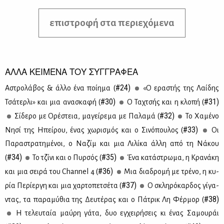
επιστροφή στα περιεχόμενα
ΑΛΛΑ ΚΕΙΜΕΝΑ ΤΟΥ ΣΥΓΓΡΑΦΕΑ
#24)
Αστρο­λά­βος & άλ­λο ένα ποί­η­μα (
«Ο ερα­στής της Λαί­δης
#30)
#31)
Τσά­τερ­λι» και μια ανα­σκα­φή (
Ο Τα­χτσής και η κλο­πή (
#32)
Σί­δε­ρο με Ορέ­στεια, μα­γεί­ρε­μα με Πα­λα­μά (
Το Χα­μέ­νο
#33)
Νη­σί της Ηπεί­ρου, ένας χω­ρι­σμός και ο Σι­νό­που­λος (
Οι
Πα­ρα­στρα­τη­μέ­νοι, ο Να­ζίμ και μια Λι­λί­κα άλ­λη από τη Νά­κου
#34)
#35)
(
Το τζί­νι και ο Πυρ­σός (
Ένα κα­τά­στρω­μα, η Κρα­νά­κη
#36)
και μια σει­ρά του Channel 4 (
Μια δια­δρο­μή με τρέ­νο, η κυ­
#37)
ρία Πε­ρί­ερ­γη και μια χαρ­το­πε­τσέ­τα (
Ο σκλη­ρό­καρ­δος γί­γα­
#38)
ντας, τα πα­ρα­μύ­θια της Δευ­τέ­ρας και ο Πά­τρικ Λη Φέρ­μορ (
Η τε­λευ­ταία μαύ­ρη γά­τα, δυο εγ­χει­ρή­σεις κι ένας Σα­μου­ράι