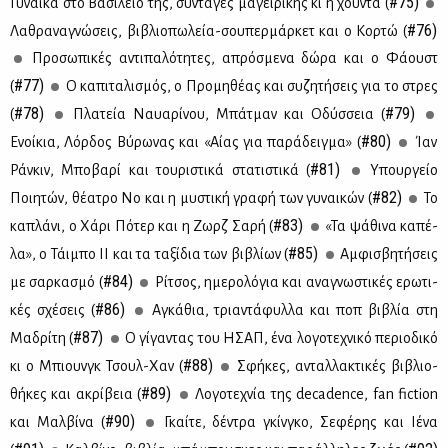
#75)
Γυ­ναί­κα στο Βα­σί­λειό της, συ­ντα­γές μα­γει­ρι­κής κι η χού­ντα (
#76)
Λα­θρα­να­γνώ­σεις, βι­βλιο­πω­λεία-σου­περ­μάρ­κετ και ο Κορ­τώ (
Προ­σω­πι­κές αντι­πα­λό­τη­τες, απρό­σμε­να δώ­ρα και ο Φά­ουστ
#77)
(
Ο κα­πι­τα­λι­σμός, ο Προ­μη­θέ­ας και συ­ζη­τή­σεις για το στρες
#78)
#79)
(
Πλα­τεία Ναυα­ρί­νου, Μπά­τμαν και Οδύσ­σεια (
#80)
Ενοί­κια, Λόρ­δος Βύ­ρω­νας και «Αί­ας για πα­ρά­δειγ­μα» (
Ίαν
#81)
Ράν­κιν, Μπο­βα­ρί και του­ρι­στι­κά στα­τι­στι­κά (
Υπουρ­γείο
#82)
Ποι­η­τών, θέ­α­τρο Νο και η μυ­στι­κή γρα­φή των γυ­ναι­κών (
Το
#83)
κα­πλά­νι, ο Χά­ρι Πό­τερ και η Ζωρζ Σα­ρή (
«Τα ψά­θι­να κα­πέ­
#85)
λα», ο Τάι­μπο ΙΙ και τα τα­ξί­δια των βι­βλί­ων (
Αμ­φι­σβη­τή­σεις
#84)
με σαρ­κα­σμό (
Ρί­τσος, ημε­ρο­λό­για και ανα­γνω­στι­κές ερω­τι­
#86)
κές σχέ­σεις (
Αγκά­θια, τρια­ντά­φυλ­λα και ποπ βι­βλία στη
#87)
Μα­δρί­τη (
Ο γί­γα­ντας του ΗΣΑΠ, ένα λο­γο­τε­χνι­κό πε­ριο­δι­κό
#88)
κι ο Μπιουνγκ Τσουλ-Χαν (
Σφή­κες, ανταλ­λα­κτι­κές βι­βλιο­
#89)
θή­κες και ακρί­βεια (
Λο­γο­τε­χνία της decadence, fan fiction
#90)
και Μαλ­βί­να (
Γκαί­τε, δέ­ντρα γκίν­γκο, Σε­φέ­ρης και Ιέ­να