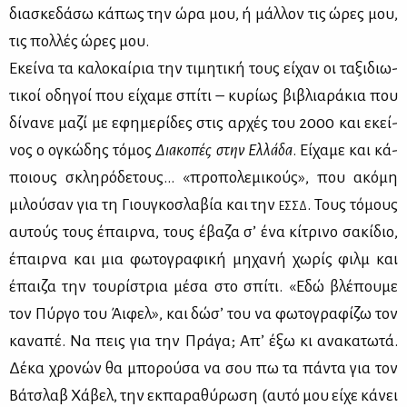
δια­σκε­δά­σω κά­πως την ώρα μου, ή μάλ­λον τις ώρες μου,
τις πολ­λές ώρες μου.
Εκεί­να τα κα­λο­καί­ρια την τι­μη­τι­κή τους εί­χαν οι τα­ξι­διω­
τι­κοί οδη­γοί που εί­χα­με σπί­τι – κυ­ρί­ως βι­βλια­ρά­κια που
δί­να­νε μα­ζί με εφη­με­ρί­δες στις αρ­χές του 2000 και εκεί­
νος ο ογκώ­δης τό­μος
Δια­κο­πές στην Ελ­λά­δα
. Εί­χα­με και κά­
ποιους σκλη­ρό­δε­τους… «προ­πο­λε­μι­κούς», που ακό­μη
μι­λού­σαν για τη Γιου­γκο­σλα­βία και την
. Τους τό­μους
ΕΣΣΔ
αυ­τούς τους έπαιρ­να, τους έβα­ζα σ’ ένα κί­τρι­νο σα­κί­διο,
έπαιρ­να και μια φω­το­γρα­φι­κή μη­χα­νή χω­ρίς φιλμ και
έπαι­ζα την του­ρί­στρια μέ­σα στο σπί­τι. «Εδώ βλέ­που­με
τον Πύρ­γο του Άι­φελ», και δώ­σ’ του να φω­το­γρα­φί­ζω τον
κα­να­πέ. Να πεις για την Πρά­γα; Απ’ έξω κι ανα­κα­τω­τά.
Δέ­κα χρο­νών θα μπο­ρού­σα να σου πω τα πά­ντα για τον
Βά­τσλαβ Χά­βελ, την εκ­πα­ρα­θύ­ρω­ση (αυ­τό μου εί­χε κά­νει