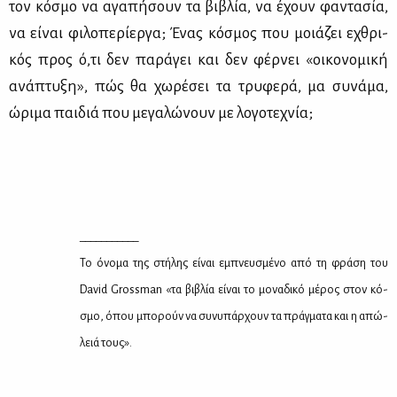
τον κό­σμο να αγα­πή­σουν τα βι­βλία, να έχουν φα­ντα­σία,
να εί­ναι φι­λο­πε­ρί­ερ­γα; Ένας κό­σμος που μοιά­ζει εχθρι­
κός προς ό,τι δεν πα­ρά­γει και δεν φέρ­νει «οι­κο­νο­μι­κή
ανά­πτυ­ξη», πώς θα χω­ρέ­σει τα τρυ­φε­ρά, μα συ­νά­μα,
ώρι­μα παι­διά που με­γα­λώ­νουν με λο­γο­τε­χνία;
___________
Το όνο­μα της στή­λης εί­ναι εμπνευ­σμέ­νο από τη φρά­ση του
David Grossman «τα βι­βλία εί­ναι το μο­να­δι­κό μέ­ρος στον κό­
σμο, όπου μπο­ρούν να συ­νυ­πάρ­χουν τα πράγ­μα­τα και η απώ­
λειά τους».