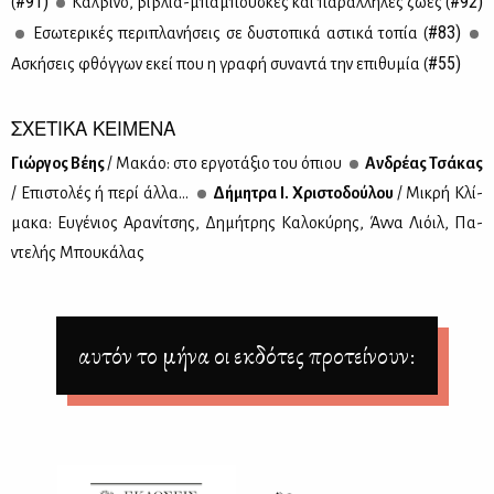
#91)
#92)
(
Καλ­βί­νο, βι­βλία-μπά­μπου­σκες και πα­ράλ­λη­λες ζω­ές (
#83)
Εσω­τε­ρι­κές πε­ρι­πλα­νή­σεις σε δυ­στο­πι­κά αστι­κά το­πία (
#55)
Ασκή­σεις φθόγ­γων εκεί που η γρα­φή συ­να­ντά την επι­θυ­μία (
ΣΧΕΤΙΚΑ ΚΕΙΜΕΝΑ
Γιώρ­γος Βέ­ης
/ Μα­κάο: στο ερ­γο­τά­ξιο του όπιου
Αν­δρέ­ας Τσά­κας
/ Επι­στο­λές ή πε­ρί άλ­λα...
Δή­μη­τρα Ι. Χρι­στο­δού­λου
/ Mι­κρή Κλί­
μα­κα: Ευ­γέ­νιος Αρα­νί­τσης, Δη­μή­τρης Κα­λο­κύ­ρης, Άν­να Λιόιλ, Πα­
ντε­λής Μπου­κά­λας
αυτόν το μήνα οι εκδότες προτείνουν: