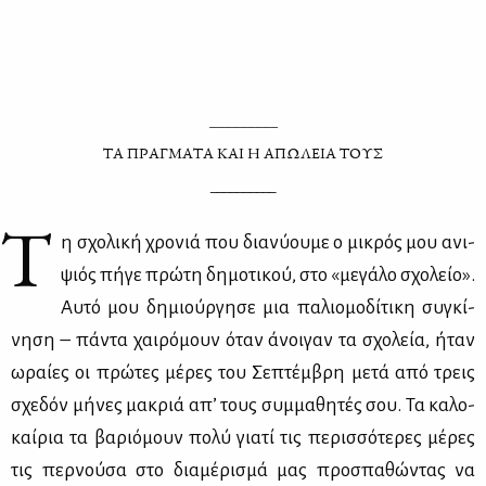
_________
ΤΑ ΠΡΑΓΜΑΤΑ ΚΑΙ Η ΑΠΩΛΕΙΑ ΤΟΥΣ
__________
Τ
η σχο­λι­κή χρο­νιά που δια­νύ­ου­με ο μι­κρός μου ανι­
ψιός πή­γε πρώ­τη δη­μο­τι­κού, στο «με­γά­λο σχο­λείο».
Αυ­τό μου δη­μιούρ­γη­σε μια πα­λιο­μο­δί­τι­κη συ­γκί­
νη­ση – πά­ντα χαι­ρό­μουν όταν άνοι­γαν τα σχο­λεία, ήταν
ωραί­ες οι πρώ­τες μέ­ρες του Σε­πτέμ­βρη με­τά από τρεις
σχε­δόν μή­νες μα­κριά απ’ τους συμ­μα­θη­τές σου. Τα κα­λο­
καί­ρια τα βα­ριό­μουν πο­λύ για­τί τις πε­ρισ­σό­τε­ρες μέ­ρες
τις περ­νού­σα στο δια­μέ­ρι­σμά μας προ­σπα­θώ­ντας να