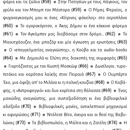
#58)
ψά­ρια και τα ζώ­δια (
Στην Πα­τη­σί­ων με τους πά­γκους, τον
#59)
γρύ­λο και τον Μπομπ τον Μά­στο­ρα (
Ο Ρή­γας Φε­ραί­ος, ο
ψυ­χα­να­γκα­σμός μου κι ένας «Κί­τρι­νος φά­κε­λος» στο αε­ρο­πλά­νο
#60)
(
Το αγο­ρο­κό­ρι­τσο, ο Άκης Δή­μου κι ένα κόκ­κι­νο φό­ρε­μα
#61)
#62)
(
Τον Αγκά­μπεν μας δια­βά­σα­με στον δρό­μο… (
Το
#63)
Μα­ουτ­χά­ου­ζεν, ένα μπα­ζάρ και μία άγνω­στη με ερω­τή­σεις (
Ο «επαγ­γελ­μα­τί­ας ανα­γνώ­στης», η Κού­βα και τα audio-books
#64)
#65)
(
Με Δη­μου­λά κι Ελύ­τη στις δια­κο­πές της συμ­φο­ράς (
#66)
Γιορ­τά­ζο­ντας με τον Κω­στή Μο­σκώφ (
Δω­σί­λο­γοι, τυ­ρο­
#67)
πι­τά­κια και κα­ρό­τσια λαϊ­κής στον Πει­ραιά (
Ο Ου­μπέρ­το
#68)
Έκο, μια άφι­ξη απ’ το Μι­λά­νο κι η ιτα­λι­κή κου­ζί­να (
Ο Κα­βά­
#69)
φης, η «Αστρο­φεγ­γιά» και δυο κο­ρί­τσια στη θά­λασ­σα (
Ένας
μα­νιώ­δης ανα­γνώ­στης, μια συ­ντα­ξιο­δό­τη­ση κι ένα βι­βλιο­φι­λι­κό
#70)
αδιέ­ξο­δο (
Βι­βλιο­φι­λι­κές μα­νί­ες, αντι­κλε­πτι­κοί μη­χα­νι­σμοί
#71)
κι αφιε­ρώ­σεις (
Ντόλ­τσε Βί­τα, όνει­ρα και οι θε­οί της Βα­βυ­
#73)
#74)
λώ­νας (
Τα βι­βλιο­πω­λεία, η Μάλ­τα και η Ζα­τέ­λη (
Η