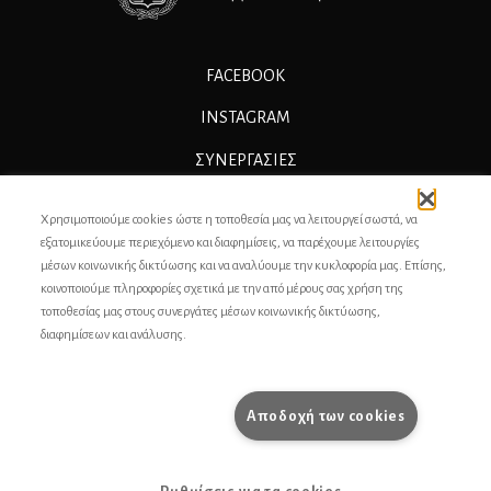
FACEBOOK
INSTAGRAM
ΣΥΝΕΡΓΑΣΊΕΣ
ΔΙΑΦΗΜΙΣΗ
Χρησιμοποιούμε cookies ώστε η τοποθεσία μας να λειτουργεί σωστά, να
ΕΠΙΚΟΙΝΩΝΙΑ
εξατομικεύουμε περιεχόμενο και διαφημίσεις, να παρέχουμε λειτουργίες
μέσων κοινωνικής δικτύωσης και να αναλύουμε την κυκλοφορία μας. Επίσης,
ΣΥΝΤΕΛΕΣΤΕΣ
κοινοποιούμε πληροφορίες σχετικά με την από μέρους σας χρήση της
τοποθεσίας μας στους συνεργάτες μέσων κοινωνικής δικτύωσης,
ΤΑΥΤΟΤΗΤΑ
διαφημίσεων και ανάλυσης.
ΠΡΟΣΩΠΙΚΆ ΔΕΔΟΜΈΝΑ
ΟΡΟΙ ΧΡΗΣΗΣ
Αποδοχή των cookies
pencilcase.gr