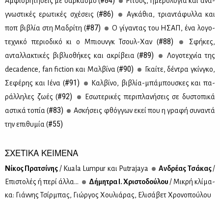
#84)
Αμ­φι­σβη­τή­σεις με σαρ­κα­σμό (
Ρί­τσος, ημε­ρο­λό­για και ανα­
#86)
γνω­στι­κές ερω­τι­κές σχέ­σεις (
Αγκά­θια, τρια­ντά­φυλ­λα και
#87)
ποπ βι­βλία στη Μα­δρί­τη (
Ο γί­γα­ντας του ΗΣΑΠ, ένα λο­γο­
#88)
τε­χνι­κό πε­ριο­δι­κό κι ο Μπιουνγκ Τσουλ-Χαν (
Σφή­κες,
#89)
ανταλ­λα­κτι­κές βι­βλιο­θή­κες και ακρί­βεια (
Λο­γο­τε­χνία της
#90)
decadence, fan fiction και Μαλ­βί­να (
Γκαί­τε, δέ­ντρα γκίν­γκο,
#91)
Σε­φέ­ρης και Ιέ­να (
Καλ­βί­νο, βι­βλία-μπά­μπου­σκες και πα­
#92)
ράλ­λη­λες ζω­ές (
Εσω­τε­ρι­κές πε­ρι­πλα­νή­σεις σε δυ­στο­πι­κά
#83)
αστι­κά το­πία (
Ασκή­σεις φθόγ­γων εκεί που η γρα­φή συ­να­ντά
#55)
την επι­θυ­μία (
ΣΧΕΤΙΚΑ ΚΕΙΜΕΝΑ
Νί­κος Πρα­τσί­νης
/ Kuala Lumpur και Putrajaya
Αν­δρέ­ας Τσά­κας
/
Επι­στο­λές ή πε­ρί άλ­λα...
Δή­μη­τρα Ι. Χρι­στο­δού­λου
/ Μι­κρή κλί­μα­
κα: Γιάν­νης Τσίρ­μπας, Γιώρ­γος Χου­λιά­ρας, Ελι­σά­βετ Χρο­νο­πού­λου