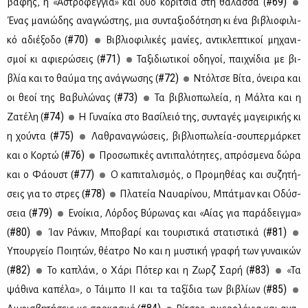
#69)
βά­φης, η «Αστρο­φεγ­γιά» και δυο κο­ρί­τσια στη θά­λασ­σα (
Ένας μα­νιώ­δης ανα­γνώ­στης, μια συ­ντα­ξιο­δό­τη­ση κι ένα βι­βλιο­φι­λι­
#70)
κό αδιέ­ξο­δο (
Βι­βλιο­φι­λι­κές μα­νί­ες, αντι­κλε­πτι­κοί μη­χα­νι­
#71)
σμοί κι αφιε­ρώ­σεις (
Τα­ξι­διω­τι­κοί οδη­γοί, παι­χνί­δια με βι­
#72)
βλία και το θαύ­μα της ανά­γνω­σης (
Ντόλ­τσε Βί­τα, όνει­ρα και
#73)
οι θε­οί της Βα­βυ­λώ­νας (
Τα βι­βλιο­πω­λεία, η Μάλ­τα και η
#74)
Ζα­τέ­λη (
Η Γυ­ναί­κα στο Βα­σί­λειό της, συ­ντα­γές μα­γει­ρι­κής κι
#75)
η χού­ντα (
Λα­θρα­να­γνώ­σεις, βι­βλιο­πω­λεία-σου­περ­μάρ­κετ
#76)
και ο Κορ­τώ (
Προ­σω­πι­κές αντι­πα­λό­τη­τες, απρό­σμε­να δώ­ρα
#77)
και ο Φά­ουστ (
Ο κα­πι­τα­λι­σμός, ο Προ­μη­θέ­ας και συ­ζη­τή­
#78)
σεις για το στρες (
Πλα­τεία Ναυα­ρί­νου, Μπά­τμαν και Οδύσ­
#79)
σεια (
Ενοί­κια, Λόρ­δος Βύ­ρω­νας και «Αί­ας για πα­ρά­δειγ­μα»
#80)
#81)
(
Ίαν Ράν­κιν, Μπο­βα­ρί και του­ρι­στι­κά στα­τι­στι­κά (
Υπουρ­γείο Ποι­η­τών, θέ­α­τρο Νο και η μυ­στι­κή γρα­φή των γυ­ναι­κών
#82)
#83)
(
Το κα­πλά­νι, ο Χά­ρι Πό­τερ και η Ζωρζ Σα­ρή (
«Τα
#85)
ψά­θι­να κα­πέ­λα», ο Τάι­μπο ΙΙ και τα τα­ξί­δια των βι­βλί­ων (