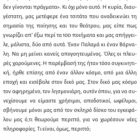
δεν γί­νο­νται πράγ­μα­τα». Κι όχι μό­νο αυ­τό. Η κυ­ρία, διαυ­
γέ­στα­τη, μας με­τέ­φε­ρε ένα τσι­τά­το που ανα­δει­κνύ­ει τη
ση­μα­σία της ποί­η­σης και του θε­ά­τρου, μας εί­πε πως
γνω­ρί­ζει απ’ έξω πε­ρί τα 100 ποι­ή­μα­τα και μας απήγ­γει­
λε, μά­λι­στα, δύο από αυ­τά. Έναν Πα­λα­μά κι έναν Βάρ­να­
λη. Να μη μεί­νει κα­νείς απο­γοη­τευ­μέ­νος. Όλες οι πλευ­
ρές χα­ρού­με­νες. Η πα­ρέμ­βα­σή της ήταν τό­σο συ­γκι­νη­τι­
κή, ήρ­θε επί­σης από έναν άλ­λον κό­σμο, από μια άλ­λη
επο­χή και ει­σέ­βα­λε στον δι­κό μας. Στον δι­κό μας κό­σμο
τον αφη­ρη­μέ­νο, τον λη­σμο­νιά­ρη, αυ­τόν όπου, για να συ­
νε­χί­σου­με να εί­μα­στε χρή­σι­μοι, απο­δο­τι­κοί, ωφέ­λι­μοι,
σβή­νου­με μό­νοι μας από τον σκλη­ρό δί­σκο του εγκε­φά­
λου μας ό,τι θε­ω­ρού­με πε­ριτ­τό, για να χω­ρέ­σουν νέ­ες
πλη­ρο­φο­ρί­ες. Τι εί­ναι, όμως, πε­ριτ­τό;