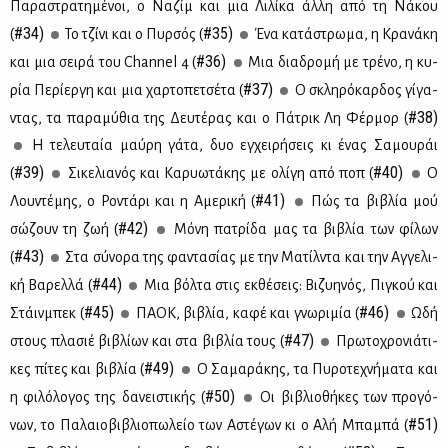
Πα­ρα­στρα­τη­μέ­νοι, ο Να­ζίμ και μια Λι­λί­κα άλ­λη από τη Νά­κου
#34)
#35)
(
Το τζί­νι και ο Πυρ­σός (
Ένα κα­τά­στρω­μα, η Κρα­νά­κη
#36)
και μια σει­ρά του Channel 4 (
Μια δια­δρο­μή με τρέ­νο, η κυ­
#37)
ρία Πε­ρί­ερ­γη και μια χαρ­το­πε­τσέ­τα (
Ο σκλη­ρό­καρ­δος γί­γα­
#38)
ντας, τα πα­ρα­μύ­θια της Δευ­τέ­ρας και ο Πά­τρικ Λη Φέρ­μορ (
Η τε­λευ­ταία μαύ­ρη γά­τα, δυο εγ­χει­ρή­σεις κι ένας Σα­μου­ράι
#39)
#40)
(
Σι­κε­λια­νός και Κα­ρυω­τά­κης με ολί­γη από ποπ (
Ο
#41)
Λου­ντέ­μης, ο Ρο­ντά­ρι και η Αμε­ρι­κή (
Πώς τα βι­βλία μού
#42)
σώ­ζουν τη ζωή (
Μό­νη πα­τρί­δα μας τα βι­βλία των φί­λων
#43)
(
Στα σύ­νο­ρα της φα­ντα­σί­ας με την Μα­τίλ­ντα και την Αγ­γε­λι­
#44)
κή Βα­ρελ­λά (
Μια βόλ­τα στις εκ­θέ­σεις: Βι­ζυ­η­νός, Πι­γκού και
#45)
#46)
Στάιν­μπεκ (
ΠΑ­ΟΚ, βι­βλία, κα­φέ και γνω­ρι­μία (
Ωδή
#47)
στους πλα­σιέ βι­βλί­ων και στα βι­βλία τους (
Πρω­το­χρο­νιά­τι­
#49)
κες πί­τες και βι­βλία (
Ο Σα­μα­ρά­κης, τα Πυ­ρο­τε­χνή­μα­τα και
#50)
η φι­λό­λο­γος της δα­νει­στι­κής (
Οι βι­βλιο­θή­κες των προ­γό­
#51)
νων, το Πα­λαιο­βι­βλιο­πω­λείο των Αστέ­γων κι ο Αλή Μπα­μπά (