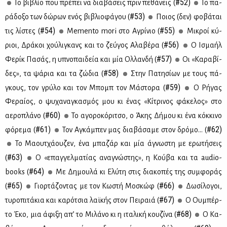
#52)
Το βι­βλίο που πρέ­πει να δια­βά­σεις πριν πε­θά­νεις (
Το πα­
#53)
ρά­δο­ξο των δώ­ρων ενός βι­βλιο­φά­γου (
Ποιος (δεν) φο­βά­ται
#54)
#55)
τις λί­στες (
Memento mori στο Αγρί­νιο (
Μι­κροί κύ­
#56)
ριοι, Δρά­κοι χού­λι­γκανς και το ζεύ­γος Αλα­βέ­ρα (
Ο Ισμα­ήλ
#57)
Φε­ρίκ Πα­σάς, η υπνο­παι­δεία και μία Ολ­λαν­δή (
Οι «Κα­ρα­βί­
#58)
δες», τα ψά­ρια και τα ζώ­δια (
Στην Πα­τη­σί­ων με τους πά­
#59)
γκους, τον γρύ­λο και τον Μπομπ τον Μά­στο­ρα (
Ο Ρή­γας
Φε­ραί­ος, ο ψυ­χα­να­γκα­σμός μου κι ένας «Κί­τρι­νος φά­κε­λος» στο
#60)
αε­ρο­πλά­νο (
Το αγο­ρο­κό­ρι­τσο, ο Άκης Δή­μου κι ένα κόκ­κι­νο
#61)
#62)
φό­ρε­μα (
Τον Αγκά­μπεν μας δια­βά­σα­με στον δρό­μο… (
Το Μα­ουτ­χά­ου­ζεν, ένα μπα­ζάρ και μία άγνω­στη με ερω­τή­σεις
#63)
(
Ο «επαγ­γελ­μα­τί­ας ανα­γνώ­στης», η Κού­βα και τα audio-
#64)
books (
Με Δη­μου­λά κι Ελύ­τη στις δια­κο­πές της συμ­φο­ράς
#65)
#66)
(
Γιορ­τά­ζο­ντας με τον Κω­στή Μο­σκώφ (
Δω­σί­λο­γοι,
#67)
τυ­ρο­πι­τά­κια και κα­ρό­τσια λαϊ­κής στον Πει­ραιά (
Ο Ου­μπέρ­
#68)
το Έκο, μια άφι­ξη απ’ το Μι­λά­νο κι η ιτα­λι­κή κου­ζί­να (
Ο Κα­