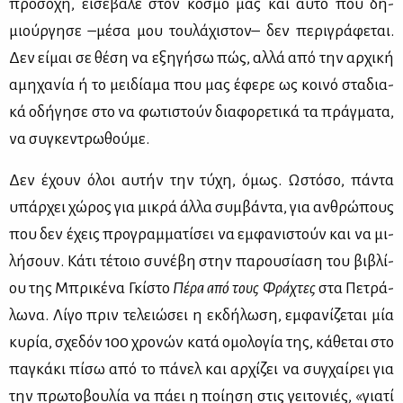
προ­σο­χή, ει­σέ­βα­λε στον κό­σμο μας και αυ­τό που δη­
μιούρ­γη­σε –μέ­σα μου του­λά­χι­στον– δεν πε­ρι­γρά­φε­ται.
Δεν εί­μαι σε θέ­ση να εξη­γή­σω πώς, αλ­λά από την αρ­χι­κή
αμη­χα­νία ή το μει­δί­α­μα που μας έφε­ρε ως κοι­νό στα­δια­
κά οδή­γη­σε στο να φω­τι­στούν δια­φο­ρε­τι­κά τα πράγ­μα­τα,
να συ­γκε­ντρω­θού­με.
Δεν έχουν όλοι αυ­τήν την τύ­χη, όμως. Ωστό­σο, πά­ντα
υπάρ­χει χώ­ρος για μι­κρά άλ­λα συμ­βά­ντα, για αν­θρώ­πους
που δεν έχεις προ­γραμ­μα­τί­σει να εμ­φα­νι­στούν και να μι­
λή­σουν. Κά­τι τέ­τοιο συ­νέ­βη στην πα­ρου­σί­α­ση του βι­βλί­
ου της Μπρι­κέ­να Γκί­στο
Πέ­ρα από τους Φρά­χτες
στα Πε­τρά­
λω­να. Λί­γο πριν τε­λειώ­σει η εκ­δή­λω­ση, εμ­φα­νί­ζε­ται μία
κυ­ρία, σχε­δόν 100 χρο­νών κα­τά ομο­λο­γία της, κά­θε­ται στο
πα­γκά­κι πί­σω από το πά­νελ και αρ­χί­ζει να συγ­χαί­ρει για
την πρω­το­βου­λία να πά­ει η ποί­η­ση στις γει­το­νιές, «για­τί