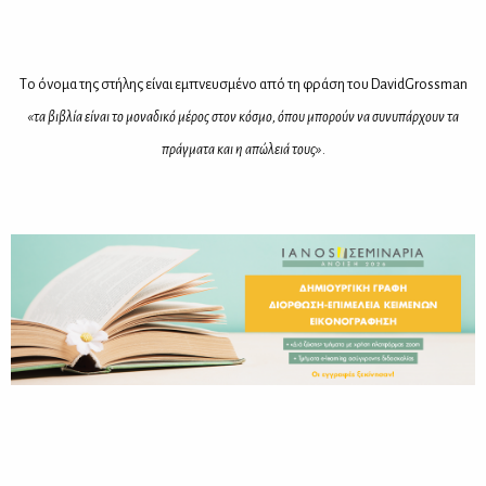
Tο όνο­μα της στή­λης εί­ναι εμπνευ­σμέ­νο από τη φρά­ση του DavidGrossman
«τα βι­βλία εί­ναι το μο­να­δι­κό μέ­ρος στον κό­σμο, όπου μπο­ρούν να συ­νυ­πάρ­χουν τα
πράγ­μα­τα και η απώ­λειά τους»
.