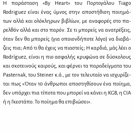
Η πα­ρά­στα­ση «By Heart» του Πορ­το­γά­λου Tiago
Rodriguez εί­ναι ένας ύμνος στην απο­στή­θι­ση ποι­η­μά­
των αλ­λά και ολό­κλη­ρων βι­βλί­ων, με ανα­φο­ρές στο πα­
ρελ­θόν αλ­λά και στο πα­ρόν. Σε τι μπο­ρείς να ανα­τρέ­ξεις,
όταν δεν θα μπο­ρείς (για οποιον­δή­πο­τε λό­γο) να δια­βά­
ζεις πια; Από τι θα έχεις να πια­στείς; Η καρ­διά, μάς λέ­ει ο
Rodríguez, εί­ναι η πιο ασφα­λής κρυ­ψώ­να σε δύ­σκο­λους
και σκο­τει­νούς και­ρούς, και φέρ­νει τα πα­ρα­δείγ­μα­τα του
Pasternak, του Steiner κ.ά., με τον τε­λευ­ταίο να ισχυ­ρί­ζε­
ται πως «Όταν 10 άν­θρω­ποι απο­στη­θί­σουν ένα ποί­η­μα,
δεν υπάρ­χει πια τί­πο­τα που μπο­ρεί να κά­νει η KGB, η CIA
ή η Γκε­στά­πο. Το ποί­η­μα θα επι­βιώ­σει».