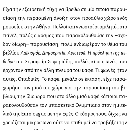
Εί­χα την εξαι­ρε­τι­κή τύ­χη να βρε­θώ σε μία τέ­τοια πα­ρου­
σί­α­ση την πε­ρα­σμέ­νη άνοι­ξη στον προ­αύ­λιο χώ­ρο ενός
μου­σεί­ου στην Αθή­να. Πολ­λοί και γνω­στοί οι ομι­λη­τές στο
πά­νελ, πο­λύς ο κό­σμος που πα­ρα­κο­λου­θού­σε την –σχε­
δόν δί­ω­ρη– πα­ρου­σί­α­ση, πο­λύ εν­δια­φέ­ρον το θέ­μα του
βι­βλί­ου
Λαϊ­κι­σμός, Δη­μο­κρα­τία, Αρι­στε­ρά. Η πρό­κλη­ση της με­
θό­δου
του Σε­ρα­φείμ Σε­φε­ριά­δη, πολ­λές κι οι φω­νές που
έρ­χο­νταν από την άλ­λη πλευ­ρά του κα­φέ. Τι φω­νές ήταν
αυ­τές; Οπα­δι­κές. Το κα­φέ, με­γά­λο σε έκτα­ση, εί­χε πα­ρα­
χω­ρή­σει τον μι­σό του χώ­ρο για την πα­ρου­σί­α­ση του βι­
βλί­ου, την ίδια ώρα που στο άλ­λο μι­σό κα­φέ κά­ποιοι πα­
ρα­κο­λου­θού­σαν τον μπα­σκε­τι­κό Ολυ­μπια­κό στον ημι­τε­
λι­κό της Euroleague με την Εφές. Ο κό­σμος τους, δί­χως να
χρειά­ζε­ται μι­κρό­φω­να ού­τε να επι­θυ­μεί να τρα­βή­ξει την