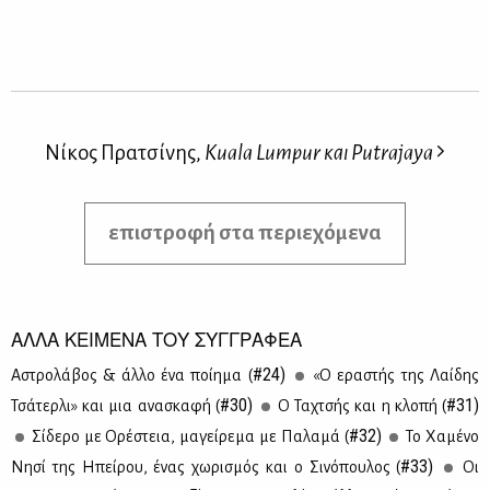
Νίκος Πρατσίνης,
Kuala Lumpur και Putrajaya
επιστροφή στα περιεχόμενα
ΑΛΛΑ ΚΕΙΜΕΝΑ ΤΟΥ ΣΥΓΓΡΑΦΕΑ
#24)
Αστρο­λά­βος & άλ­λο ένα ποί­η­μα (
«Ο ερα­στής της Λαί­δης
#30)
#31)
Τσά­τερ­λι» και μια ανα­σκα­φή (
Ο Τα­χτσής και η κλο­πή (
#32)
Σί­δε­ρο με Ορέ­στεια, μα­γεί­ρε­μα με Πα­λα­μά (
Το Χα­μέ­νο
#33)
Νη­σί της Ηπεί­ρου, ένας χω­ρι­σμός και ο Σι­νό­που­λος (
Οι