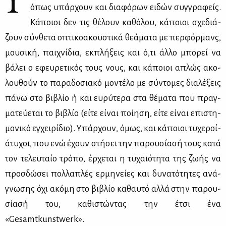
όπως υπάρ­χουν και δια­φό­ρων ει­δών συγ­γρα­φείς.
Κά­ποιοι δεν τις θέ­λουν κα­θό­λου, κά­ποιοι σχε­διά­
ζουν σύν­θε­τα οπτι­κο­α­κου­στι­κά θε­ά­μα­τα με περ­φόρ­μανς,
μου­σι­κή, παι­χνί­δια, εκ­πλή­ξεις και ό,τι άλ­λο μπο­ρεί να
βά­λει ο εφευ­ρε­τι­κός τους νους, και κά­ποιοι απλώς ακο­
λου­θούν το πα­ρα­δο­σια­κό μο­ντέ­λο με σύ­ντο­μες δια­λέ­ξεις
πά­νω στο βι­βλίο ή και ευ­ρύ­τε­ρα στα θέ­μα­τα που πραγ­
μα­τεύ­ε­ται το βι­βλίο (εί­τε εί­ναι ποί­η­ση, εί­τε εί­ναι επι­στη­
μο­νι­κό εγ­χει­ρί­διο). Υπάρ­χουν, όμως, και κά­ποιοι τυ­χε­ροί-
άτυ­χοι, που ενώ έχουν στή­σει την πα­ρου­σί­α­σή τους κα­τά
τον τε­λευ­ταίο τρό­πο, έρ­χε­ται η τυ­χαιό­τη­τα της ζω­ής να
προσ­δώ­σει πολ­λα­πλές ερ­μη­νεί­ες και δυ­να­τό­τη­τες ανά­
γνω­σης όχι ακό­μη στο βι­βλίο κα­θαυ­τό αλ­λά στην πα­ρου­
σί­α­σή του, κα­θι­στώ­ντας την έτσι ένα
«Gesamtkunstwerk».