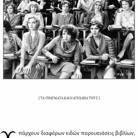
[ ΤΑ ΠΡΑΓΜΑΤΑ ΚΑΙ Η ΑΠΩΛΕΙΑ ΤΟΥΣ ]
Υ
πάρ­χουν δια­φό­ρων ει­δών πα­ρου­σιά­σεις βι­βλί­ων,