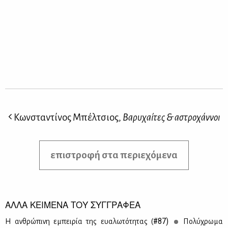
Κωνσταντίνος Μπέλτσιος,
Βαρυχαίτες & αστροχάννοι
επιστροφή στα περιεχόμενα
ΑΛΛΑ ΚΕΙΜΕΝΑ ΤΟΥ ΣΥΓΓΡΑΦΕΑ
#87)
Η αν­θρώ­πι­νη εμπει­ρία της ευα­λω­τό­τη­τας (
Πο­λύ­χρω­μα