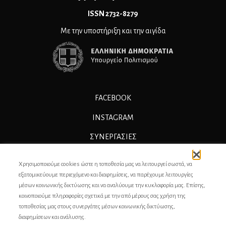
ΙSSN 2732-8279
Με την υποστήριξη και την αιγίδα
FACEBOOK
INSTAGRAM
ΣΥΝΕΡΓΑΣΊΕΣ
ΔΙΑΦΗΜΙΣΗ
Χρησιμοποιούμε cookies ώστε η τοποθεσία μας να λειτουργεί σωστά, να
ΕΠΙΚΟΙΝΩΝΙΑ
εξατομικεύουμε περιεχόμενο και διαφημίσεις, να παρέχουμε λειτουργίες
μέσων κοινωνικής δικτύωσης και να αναλύουμε την κυκλοφορία μας. Επίσης,
ΣΥΝΤΕΛΕΣΤΕΣ
κοινοποιούμε πληροφορίες σχετικά με την από μέρους σας χρήση της
τοποθεσίας μας στους συνεργάτες μέσων κοινωνικής δικτύωσης,
ΤΑΥΤΟΤΗΤΑ
διαφημίσεων και ανάλυσης.