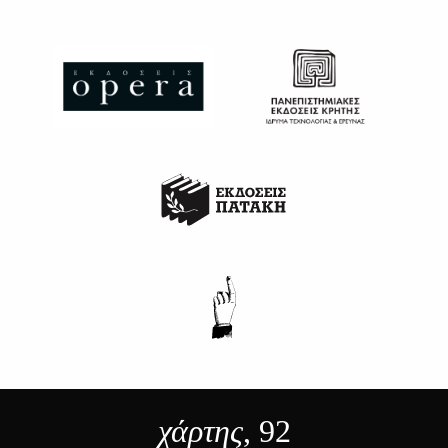
χάρτης
, 92