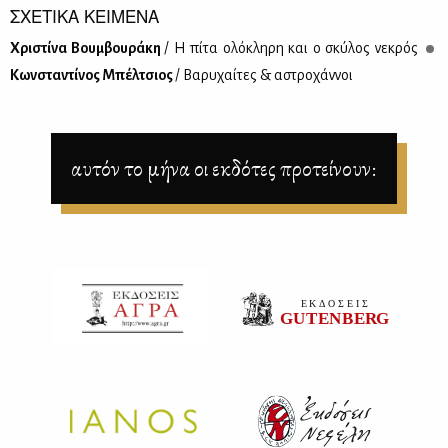
ΣΧΕΤΙΚΑ ΚΕΙΜΕΝΑ
Χρι­στί­να Βουμ­βου­ρά­κη
/ Η πί­τα ολό­κλη­ρη και ο σκύ­λος νε­κρός
Κων­στα­ντί­νος Μπέλ­τσιος
/ Βα­ρυ­χαί­τες & αστρο­χάν­νοι
αυτόν το μήνα οι εκδότες προτείνουν: