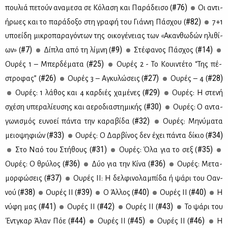
#76)
που­λιά πε­τούν ανα­με­σα σε Κό­λα­ση και Πα­ρά­δει­σο (
Οι αντι­
#82)
ή­ρω­ες και το πα­ρά­δο­ξο στη γρα­φή του Γιάν­νη Πά­σχου (
7+1
υπο­εί­δη μι­κρο­πα­ρα­γό­ντων της οι­κο­γέ­νειας των «Aκαν­θω­δών ηλι­θί­
#7)
#9)
#14)
ων» (
Δί­πλα από τη λί­μνη (
Στέ­φα­νος Πά­σχος (
#25)
Oυ­ρές 1 – Mπερ­δέ­μα­τα (
Ου­ρές 2 - Το Κουι­ντέ­το “Της πέ­
#26)
#27)
#28)
στρο­φας” (
Ου­ρές 3 – Αγκυ­λώ­σεις (
Ου­ρές – 4 (
#29)
Ου­ρές: 1 λά­θος και 4 καρ­διές χα­μέ­νες (
Ου­ρές: Η στε­νή
#30)
σχέ­ση υπε­ρα­λί­ευ­σης και αε­ρο­δια­στη­μι­κής (
Ου­ρές: Ο αντα­
#32)
γω­νι­σμός ευ­νο­εί πά­ντα την κα­ρα­βί­δα (
Ου­ρές: Μη­νύ­μα­τα
#33)
#34)
μειο­ψη­φιών (
Ου­ρές: Ο Δαρ­βί­νος δεν έχει πά­ντα δί­κιο (
#31)
#35)
Στο Ναό του Στή­θους (
Ου­ρές: Όλα για το σεξ (
#36)
#36)
Ου­ρές: Ο θρύ­λος (
Δύο για την Κί­να (
Ου­ρές: Με­τα­
#37)
μορ­φώ­σεις (
Ου­ρές ΙΙ: Η δελ­φι­νο­λα­μπί­δα ή ψά­ρι του Οαν­
#38)
#39)
#40)
#40)
νού (
Ου­ρές ΙΙ (
Ο Άλ­λος (
Ου­ρές ΙΙ (
Η
#41)
#42)
#43)
νύ­φη μας (
Ου­ρές ΙΙ (
Ου­ρές ΙΙ (
Το ψά­ρι του
#44)
#45)
#46)
Έντ­γκαρ Άλαν Πόε (
Ου­ρές ΙΙ (
Ου­ρές ΙΙ (
Η