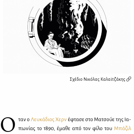
Σχέδιο
Νικόλας Καλαϊτζάκης
Ό
ταν ο
Λευ­κά­διος Χερν
έφτα­σε στο Μα­τσούε της Ια­
πω­νί­ας το 1890, έμα­θε από τον φί­λο του
Μπά­ζιλ