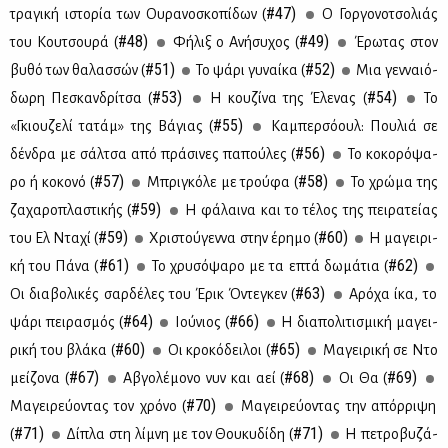
#47)
τρα­γι­κή ιστο­ρία των Ου­ρα­νο­σκο­πί­δων (
Ο Γορ­γο­νο­τσο­λιάς
#48)
#49)
του Κου­τσου­ρά (
Φή­λιξ ο Ανή­συ­χος (
Έρω­τας στον
#51)
#52)
βυ­θό των θα­λασ­σών (
Το ψά­ρι γυ­ναί­κα (
Μια γεν­ναιό­
#53)
#54)
δω­ρη Πε­σκαν­δρί­τσα (
Η κου­ζί­να της Έλε­νας (
Το
#55)
«Γκιου­ζε­λί τα­τάμ» της Βά­γιας (
Κα­μπερ­σό­ουλ: Που­λιά σε
#56)
δέν­δρα με σάλ­τσα από πρά­σι­νες πα­πού­λες (
Το κο­κο­ρό­ψα­
#57)
#58)
ρο ή κο­κο­νό (
Μπρι­γκό­λε με τρού­φα (
Το χρώ­μα της
#59)
ζα­χα­ρο­πλα­στι­κής (
Η φά­λαι­να και το τέ­λος της πει­ρα­τεί­ας
#59)
#60)
του Ελ Ντα­χί (
Χρι­στού­γεν­να στην έρη­μο (
Η μα­γει­ρι­
#61)
#62)
κή του Πά­να (
Το χρυ­σό­ψα­ρο με τα επτά δω­μά­τια (
#63)
Οι δια­βο­λι­κές σαρ­δέ­λες του Έρικ Όντε­γκεν (
Αρό­χα ίκα, το
#64)
#66)
ψά­ρι πει­ρα­σμός (
Ιού­νιος (
Η δια­πο­λι­τι­σμι­κή μα­γει­
#60)
#65)
ρι­κή του βλά­κα (
Οι κρο­κό­δει­λοι (
Μα­γει­ρι­κή σε Ντο
#67)
#68)
#69)
μεί­ζο­να (
Αβγο­λέ­μο­νο νυν και αεί (
Οι Θα (
#70)
Μα­γει­ρεύ­ο­ντας τον χρό­νο (
Μα­γει­ρεύ­ο­ντας την απόρ­ρι­ψη
#71)
#71)
(
Δί­πλα στη λί­μνη με τον Θου­κυ­δί­δη (
Η πε­τρο­βυ­ζά­