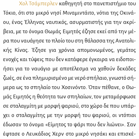
Χολ Τσά­μπερ­λεν
κα­θη­γη­τή στο πα­νε­πι­στή­μιο του
Τό­κιο, ότι στο μι­κρό νη­σί Μι­να­μι­ντάι­το, νό­τια της Οκι­νά­
ου, ένας Έλ­λη­νας ναυ­τι­κός, ασυρ­μα­τι­στής για την ακρί­
βεια, με το όνο­μα Θω­μάς Ει­μη­τός έζη­σε εκεί από την μέ­
ρα που ναυά­γη­σε το πλοίο του στη θά­λασ­σα της Ανα­το­λι­
κής Κί­νας. Έζη­σε για χρό­νια απο­μο­νω­μέ­νος, γε­μά­τος
ενο­χές και τύ­ψεις που δεν κα­τά­φε­ρε έγκαι­ρα να ει­δο­ποι­
ή­σει για το ναυά­γιο με απο­τέ­λε­σμα να χα­θούν δε­κά­δες
ζω­ές, σε ένα πλη­μυ­ρι­σμέ­νο με νε­ρό σπή­λαιο, γνω­στό σή­
με­ρα ως το σπη­λαίο του Χο­σι­νό­ντο. Όταν πέ­θα­νε, ο Θω­
μάς Ει­μη­τός η θε­ό­τη­τα των σπη­λαί­ων, τον με­τα­μόρ­φω­σε
σε στα­λαγ­μί­τη με μορ­φή ψα­ριού, στο χώ­ρο δε που υπάρ­
χει ο στα­λαγ­μί­της με την μορ­φή του ψα­ριού, οι ντό­πιοι
έδω­σαν το όνο­μα «Εί­μη­τος το ψά­ρι που δεν λιώ­νει». Σαν
έφτα­σε ο Λευ­κά­διος Χερν στο μι­κρό νη­σά­κι και επι­σκέ­