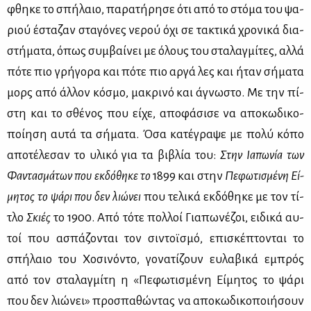
φθη­κε το σπή­λαιο, πα­ρα­τή­ρη­σε ότι από το στό­μα του ψα­
ριού έστα­ζαν στα­γό­νες νε­ρού όχι σε τα­κτι­κά χρο­νι­κά δια­
στή­μα­τα, όπως συμ­βαί­νει με όλους του στα­λαγ­μί­τες, αλ­λά
πό­τε πιο γρή­γο­ρα και πό­τε πιο αρ­γά λες και ήταν σή­μα­τα
μορς από άλ­λον κό­σμο, μα­κρι­νό και άγνω­στο. Με την πί­
στη και το σθέ­νος που εί­χε, απο­φά­σι­σε να απο­κω­δι­κο­
ποί­η­ση αυ­τά τα σή­μα­τα. Όσα κα­τέ­γρα­ψε με πο­λύ κό­πο
απο­τέ­λε­σαν το υλι­κό για τα βι­βλία του:
Στην Ια­πω­νία των
Φα­ντα­σμά­των που εκ­δό­θη­κε το
1899 και στην
Πε­φω­τι­σμέ­νη
Εί­
μη­τος το ψά­ρι που δεν λιώ­νει
που τε­λι­κά εκ­δό­θη­κε με τον τί­
τλο
Σκιές
το 1900. Από τό­τε πολ­λοί Για­πω­νέ­ζοι, ει­δι­κά αυ­
τοί που ασπά­ζο­νται τον σι­ντοϊ­σμό, επι­σκέ­πτο­νται το
σπή­λαιο του Χο­σι­νό­ντο, γο­να­τί­ζουν ευ­λα­βι­κά εμπρός
από τον στα­λαγ­μί­τη η «Πε­φω­τι­σμέ­νη Εί­μη­τος το ψά­ρι
που δεν λιώ­νει» προ­σπα­θώ­ντας να απο­κω­δι­κο­ποι­ή­σουν