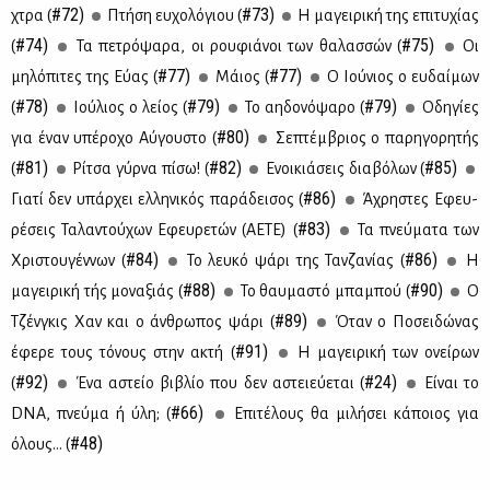
#72)
#73)
χτρα (
Πτή­ση ευ­χο­λό­γιου (
Η μα­γει­ρι­κή της επι­τυ­χί­ας
#74)
#75)
(
Τα πε­τρό­ψα­ρα, οι ρου­φιά­νοι των θα­λασ­σών (
Οι
#77)
#77)
μη­λό­πι­τες της Εύ­ας (
Μάιος (
Ο Ιού­νιος ο ευ­δαί­μων
#78)
#79)
#79)
(
Ιού­λιος ο λεί­ος (
Το αη­δο­νό­ψα­ρο (
Οδη­γί­ες
#80)
για έναν υπέ­ρο­χο Αύ­γου­στο (
Σε­πτέμ­βριος ο πα­ρη­γο­ρη­τής
#81)
#82)
#85)
(
Ρί­τσα γύρ­να πί­σω! (
Ενοι­κιά­σεις δια­βό­λων (
#86)
Για­τί δεν υπάρ­χει ελ­λη­νι­κός πα­ρά­δει­σος (
Άχρη­στες Εφευ­
#83)
ρέ­σεις Τα­λα­ντού­χων Εφευ­ρε­τών (ΑΕ­ΤΕ) (
Τα πνεύ­μα­τα των
#84)
#86)
Χρι­στου­γέν­νων (
Το λευ­κό ψά­ρι της Ταν­ζα­νί­ας (
Η
#88)
#90)
μα­γει­ρι­κή τής μο­να­ξιάς (
Το θαυ­μα­στό μπα­μπού (
Ο
#89)
Τζέν­γκις Χαν και ο άν­θρω­πος ψά­ρι (
Όταν ο Πο­σει­δώ­νας
#91)
έφε­ρε τους τό­νους στην ακτή (
Η μα­γει­ρι­κή των ονεί­ρων
#92)
#24)
(
Ένα αστείο βι­βλίο που δεν αστειεύ­ε­ται (
Εί­ναι το
#66)
DNA, πνεύ­μα ή ύλη; (
Επι­τέ­λους θα μι­λή­σει κά­ποιος για
#48)
όλους… (