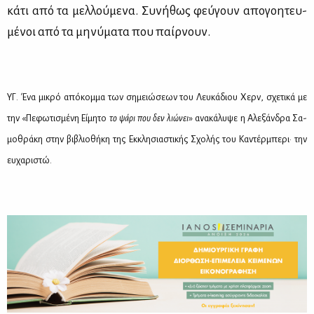
κά­τι από τα μελ­λού­με­να. Συ­νή­θως φεύ­γουν απο­γοη­τευ­
μέ­νοι από τα μη­νύ­μα­τα που παίρ­νουν.
ΥΓ. Ένα μι­κρό από­κομ­μα των ση­μειώ­σε­ων του Λευ­κά­διου Χερν, σχε­τι­κά με
την «Πε­φω­τι­σμέ­νη Εί­μη­το
το ψά­ρι που δεν λιώ­νει
» ανα­κά­λυ­ψε η Αλε­ξάν­δρα Σα­
μο­θρά­κη στην βι­βλιο­θή­κη της Εκ­κλη­σια­στι­κής Σχο­λής του Κα­ντέρ­μπε­ρι· την
ευ­χα­ρι­στώ.