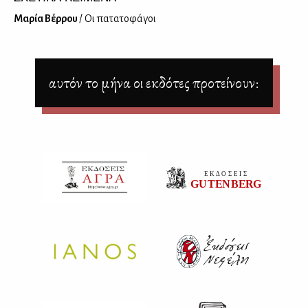
Μα­ρία Βέρ­ρου
/ Οι πα­τα­το­φά­γοι
αυτόν το μήνα οι εκδότες προτείνουν: