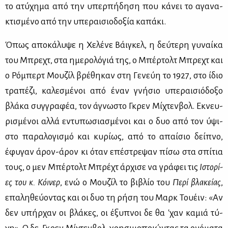
το ατύ­χη­μα από την υπερ­πή­δη­ση που κά­νει το αγα­να­
κτι­σμέ­νο από την υπε­ραι­σιο­δο­ξία κα­πά­κι.
Όπως απο­κά­λυ­ψε η Χε­λέ­νε Βάι­γκελ, η δεύ­τε­ρη γυ­ναί­κα
του Μπρε­χτ, στα ημε­ρο­λό­γιά της, ο Μπέρ­τολτ Μπρε­χτ και
ο Ρό­μπερτ Μου­ζίλ βρέ­θη­καν στη Γε­νεύη το 1927, στο ίδιο
τρα­πέ­ζι, κα­λε­σμέ­νοι από έναν γνή­σιο υπε­ραι­σιό­δο­ξο
βλά­κα συγ­γρα­φέα, τον άγνω­στο Γκρεν Μί­χτεν­βολ. Εκνευ­
ρι­σμέ­νοι αλ­λά εντυ­πω­σια­σμέ­νοι και ο δυο από τον ύψι­
στο πα­ρα­λο­γι­σμό και κυ­ρί­ως, από το απαί­σιο δεί­πνο,
έφυ­γαν άρον-άρον κι όταν επέ­στρε­ψαν πί­σω στα σπί­τια
τους, ο μεν Μπέρ­τολτ Μπρέ­χτ άρ­χι­σε να γρά­φει τις
Ιστο­ρί­
ες του κ. Κόι­νερ
, ενώ ο Μου­ζίλ το βι­βλίο του
Πε­ρί βλα­κεί­ας
,
επα­λη­θεύ­ο­ντας και οι δυο τη ρή­ση του Μαρκ Του­έιν: «Αν
δεν υπήρ­χαν οι βλά­κες, οι έξυ­πνοι δε θα 'χαν κα­μιά τύ­