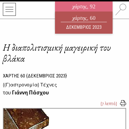
χάρτης
, 92
ηλεκτρονικό περιοδικό
χάρτης
, 60
ΑΥΓΟΥΣΤΟΣ 2026
ΔΕΚΕΜΒΡΙΟΣ 2023
Η διαπολιτισμική μαγειρική του
βλάκα
ΧΑΡΤΗΣ
60
{ΔΕΚΕΜΒΡΙΟΣ 2023}
{
(Γ)αστρονομία
} Τέχνες
του
Γιάννη Πάσχου
{7 λεπτά}