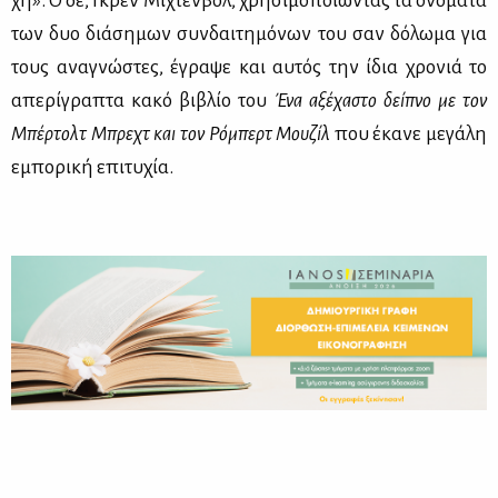
χη». Ο δε, Γκρεν Μί­χτεν­βολ, χρη­σι­μο­ποιώ­ντας τα ονό­μα­τα
των δυο διά­ση­μων συν­δαι­τη­μό­νων του σαν δό­λω­μα για
τους ανα­γνώ­στες, έγρα­ψε και αυ­τός την ίδια χρο­νιά το
απε­ρί­γρα­πτα κα­κό βι­βλίο του
Ένα αξέ­χα­στο δεί­πνο με τον
Μπέρ­τολτ Μπρε­χτ και τον Ρό­μπερτ Μου­ζίλ
που έκα­νε με­γά­λη
εμπο­ρι­κή επι­τυ­χία.