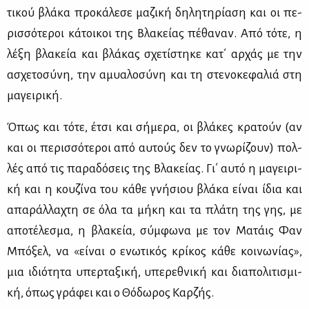
τι­κού βλά­κα προ­κά­λε­σε μα­ζι­κή δη­λη­τη­ρί­α­ση και οι πε­
ρισ­σό­τε­ροι κά­τοι­κοι της Βλα­κεί­ας πέ­θα­ναν. Από τό­τε, η
λέ­ξη βλα­κεία και βλά­κας σχε­τί­στη­κε κατ΄ αρ­χάς με την
ασχε­το­σύ­νη, την αμυα­λο­σύ­νη και τη στε­νο­κε­φα­λιά στη
μα­γει­ρι­κή.
Όπως και τό­τε, έτσι και σή­με­ρα, οι βλά­κες κρα­τούν (αν
και οι πε­ρισ­σό­τε­ροι από αυ­τούς δεν το γνω­ρί­ζουν) πολ­
λές από τις πα­ρα­δό­σεις της Βλα­κεί­ας. Γι΄ αυ­τό η μα­γει­ρι­
κή και η κου­ζί­να του κά­θε γνή­σιου βλά­κα εί­ναι ίδια και
απα­ράλ­λα­χτη σε όλα τα μή­κη και τα πλά­τη της γης, με
απο­τέ­λε­σμα, η βλα­κεία, σύμ­φω­να με τον Μα­τάις Φαν
Μπό­ξελ, να «εί­ναι ο ενω­τι­κός κρί­κος κά­θε κοι­νω­νί­ας»,
μια ιδιό­τη­τα υπερ­τα­ξι­κή, υπε­ρε­θνι­κή και δια­πο­λι­τι­σμι­
κή, όπως γρά­φει και ο Θό­δω­ρος Καρ­ζής.