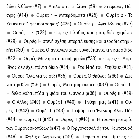
#7)
#9)
δών ηλι­θί­ων» (
Δί­πλα από τη λί­μνη (
Στέ­φα­νος Πά­
#14)
#25)
σχος (
Oυ­ρές 1 – Mπερ­δέ­μα­τα (
Ου­ρές 2 - Το
#26)
#27)
Κουι­ντέ­το “Της πέ­στρο­φας” (
Ου­ρές 3 – Αγκυ­λώ­σεις (
#28)
Ου­ρές – 4 (
Ου­ρές: 1 λά­θος και 4 καρ­διές χα­μέ­νες
#29)
(
Ου­ρές: Η στε­νή σχέ­ση υπε­ρα­λί­ευ­σης και αε­ρο­δια­στη­μι­
#30)
κής (
Ου­ρές: Ο αντα­γω­νι­σμός ευ­νο­εί πά­ντα την κα­ρα­βί­δα
#32)
#33)
(
Ου­ρές: Μη­νύ­μα­τα μειο­ψη­φιών (
Ου­ρές: Ο Δαρ­
#34)
#31)
βί­νος δεν έχει πά­ντα δί­κιο (
Στο Ναό του Στή­θους (
#35)
#36)
Ου­ρές: Όλα για το σεξ (
Ου­ρές: Ο θρύ­λος (
Δύο
#36)
#37)
για την Κί­να (
Ου­ρές: Με­τα­μορ­φώ­σεις (
Ου­ρές ΙΙ:
#38)
#39)
Η δελ­φι­νο­λα­μπί­δα ή ψά­ρι του Οαν­νού (
Ου­ρές ΙΙ (
#40)
#40)
#41)
Ο Άλ­λος (
Ου­ρές ΙΙ (
Η νύ­φη μας (
Ου­
#42)
#43)
ρές ΙΙ (
Ου­ρές ΙΙ (
Το ψά­ρι του Έντ­γκαρ Άλαν Πόε
#44)
#45)
#46)
(
Ου­ρές ΙΙ (
Ου­ρές ΙΙ (
Η τρα­γι­κή ιστο­ρία
#47)
των Ου­ρα­νο­σκο­πί­δων (
Ο Γορ­γο­νο­τσο­λιάς του Κου­τσου­ρά
#48)
#49)
(
Φή­λιξ ο Ανή­συ­χος (
Πε­φω­τι­σμέ­νη Εί­μη­τος: το