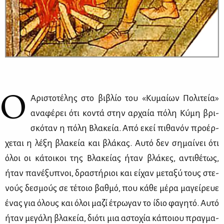
O
Αρι­στο­τέ­λης στο βι­βλίο του «Κυ­μαί­ων Πο­λι­τεία»
ανα­φέ­ρει ότι κο­ντά στην αρ­χαία πό­λη Κύ­μη βρι­
σκό­ταν η πό­λη Βλα­κεία. Από εκεί πι­θα­νόν προ­έρ­
χε­ται η λέ­ξη βλα­κεία και βλά­κας. Αυ­τό δεν ση­μαί­νει ότι
όλοι οι κά­τοι­κοι της Βλα­κεί­ας ήταν βλά­κες, αντι­θέ­τως,
ήταν πα­νέ­ξυ­πνοι, δρα­στή­ριοι και εί­χαν με­τα­ξύ τους στε­
νούς δε­σμούς σε τέ­τοιο βαθ­μό, που κά­θε μέ­ρα μα­γεί­ρευε
ένας για όλους και όλοι μα­ζί έτρω­γαν το ίδιο φα­γη­τό. Αυ­τό
ήταν με­γά­λη βλα­κεία, διό­τι μια αστο­χία κά­ποιου πραγ­μα­