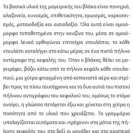
Τα βα­σι­κά υλι­κά της μα­γει­ρι­κής του βλά­κα εί­ναι πο­νη­ριά,
αλα­ζο­νεία, κυ­νι­σμός, επι­θε­τι­κό­τη­τα, εγω­ι­σμός, ναρ­κισ­σι­
σμός, μα­ταιο­δο­ξία και αι­σιο­δο­ξία. Όλα αυ­τά εί­ναι ομοιό­
μορ­φα το­πο­θε­τη­μέ­να στην κου­ζί­να του, μέ­σα σε ομοιό­
μορ­φα λευ­κά ορ­θο­γώ­νια επι­τοί­χια ντου­λά­πια, το κά­θε
ντου­λά­πι κα­τα­λή­γει στο κά­τω μέ­ρος σε ένα πι­στό πή­λι­νο
αντί­γρα­φο της κε­φα­λής του. Όταν ο βλά­κας θέ­λει να μα­
γει­ρέ­ψει, βά­ζει κά­τω από το πή­λι­νο κε­φά­λι κά­θε ντου­λα­
πιού, μια χύ­τρα φτιαγ­μέ­νη από κο­πα­νι­στό αέ­ρα και στρί­
βει προς τα πί­σω ταυ­τό­χρο­να και τα δυο αυ­τιά του πι­στού
πή­λι­νου αντι­γρά­φου του κε­φα­λιού του, αμέ­σως το στό­μα
ανοί­γει, η γλώσ­σα πε­τά­γε­ται έξω και χύ­νε­ται στη χύ­τρα η
πο­σό­τη­τα από το υλι­κό που χρειά­ζε­ται. Τα γραμ­μά­ρια
υπο­λο­γί­ζο­νται αυ­τό­μα­τα και «τρέ­χουν» στα μά­τια της πή­
λι­νης κε­φα­λής του, στο δε­ξί οι μο­νά­δες και στο αρι­στε­ρό