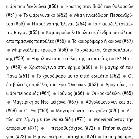
#50)
ψά­ρι που δεν λιώ­νει (
Έρω­τας στον βυ­θό των θα­λασ­σών
#51)
#52)
(
Το ψά­ρι γυ­ναί­κα (
Μια γεν­ναιό­δω­ρη Πε­σκαν­δρί­
#53)
#54)
τσα (
Η κου­ζί­να της Έλε­νας (
Το «Γκιου­ζε­λί τα­τάμ»
#55)
της Βά­γιας (
Κα­μπερ­σό­ουλ: Που­λιά σε δέν­δρα με σάλ­τσα
#56)
#57)
από πρά­σι­νες πα­πού­λες (
Το κο­κο­ρό­ψα­ρο ή κο­κο­νό (
#58)
Μπρι­γκό­λε με τρού­φα (
Το χρώ­μα της ζα­χα­ρο­πλα­στι­
#59)
κής (
Η φά­λαι­να και το τέ­λος της πει­ρα­τεί­ας του Ελ Ντα­
#59)
#60)
χί (
Χρι­στού­γεν­να στην έρη­μο (
Η μα­γει­ρι­κή του
#61)
#62)
Πά­να (
Το χρυ­σό­ψα­ρο με τα επτά δω­μά­τια (
Οι
#63)
δια­βο­λι­κές σαρ­δέ­λες του Έρικ Όντε­γκεν (
Αρό­χα ίκα, το
#64)
#66)
#65)
ψά­ρι πει­ρα­σμός (
Ιού­νιος (
Οι κρο­κό­δει­λοι (
#67)
Μα­γει­ρι­κή σε Ντο μεί­ζο­να (
Αβγο­λέ­μο­νο νυν και αεί
#68)
#69)
#70)
(
Οι Θα (
Μα­γει­ρεύ­ο­ντας τον χρό­νο (
Δί­
#71)
πλα στη λί­μνη με τον Θου­κυ­δί­δη (
Μα­γει­ρεύ­ο­ντας την
#71)
#72)
απόρ­ρι­ψη (
Η πε­τρο­βυ­ζά­χτρα (
Πτή­ση ευ­χο­λό­
#73)
#74)
γιου (
Η μα­γει­ρι­κή της επι­τυ­χί­ας (
Τα πε­τρό­ψα­ρα,