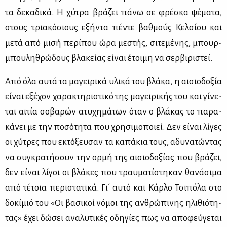
τα δε­κα­δι­κά. Η χύ­τρα βρά­ζει πά­νω σε φρέ­σκα ψέ­μα­τα,
στους τρια­κό­σιους εξή­ντα πέ­ντε βαθ­μούς Κελ­σί­ου και
με­τά από μι­σή πε­ρί­που ώρα με­στής, σι­τε­μέ­νης, μπουρ­
μπου­λη­θρώ­δους βλα­κεί­ας εί­ναι έτοι­μη να σερ­βι­ρι­στεί.
Από όλα αυ­τά τα μα­γει­ρι­κά υλι­κά του βλά­κα, η αι­σιο­δο­ξία
εί­ναι εξέ­χον χα­ρα­κτη­ρι­στι­κό της μα­γει­ρι­κής του και γί­νε­
ται αι­τία σο­βα­ρών ατυ­χη­μά­των όταν ο βλά­κας το πα­ρα­
κά­νει με την πο­σό­τη­τα που χρη­σι­μο­ποιεί. Δεν εί­ναι λί­γες
οι χύ­τρες που εκτό­ξευ­σαν τα κα­πά­κια τους, αδυ­να­τώ­ντας
να συ­γκρα­τή­σουν την ορ­μή της αι­σιο­δο­ξί­ας που βρά­ζει,
δεν εί­ναι λί­γοι οι βλά­κες που τραυ­μα­τί­στη­καν θα­νά­σι­μα
από τέ­τοια πε­ρι­στα­τι­κά. Γι΄ αυ­τό και Κάρ­λο Τσι­πό­λα στο
δο­κί­μιό του «Οι βα­σι­κοί νό­μοι της αν­θρώ­πι­νης ηλι­θιό­τη­
τας» έχει δώ­σει ανα­λυ­τι­κές οδη­γί­ες πως να απο­φεύ­γε­ται