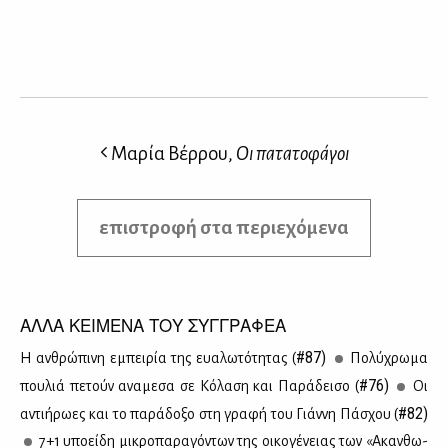
Μαρία Βέρρου,
Οι πατατοφάγοι
επιστροφή στα περιεχόμενα
ΑΛΛΑ ΚΕΙΜΕΝΑ ΤΟΥ ΣΥΓΓΡΑΦΕΑ
#87)
Η αν­θρώ­πι­νη εμπει­ρία της ευα­λω­τό­τη­τας (
Πο­λύ­χρω­μα
#76)
που­λιά πε­τούν ανα­με­σα σε Κό­λα­ση και Πα­ρά­δει­σο (
Οι
#82)
αντι­ή­ρω­ες και το πα­ρά­δο­ξο στη γρα­φή του Γιάν­νη Πά­σχου (
7+1 υπο­εί­δη μι­κρο­πα­ρα­γό­ντων της οι­κο­γέ­νειας των «Aκαν­θω­