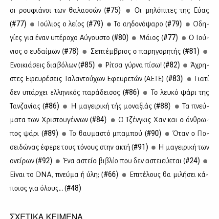
#75)
οι ρου­φιά­νοι των θα­λασ­σών (
Οι μη­λό­πι­τες της Εύ­ας
#77)
#79)
#79)
(
Ιού­λιος ο λεί­ος (
Το αη­δο­νό­ψα­ρο (
Οδη­
#80)
#77)
γί­ες για έναν υπέ­ρο­χο Αύ­γου­στο (
Μάιος (
Ο Ιού­
#78)
#81)
νιος ο ευ­δαί­μων (
Σε­πτέμ­βριος ο πα­ρη­γο­ρη­τής (
#85)
#82)
Ενοι­κιά­σεις δια­βό­λων (
Ρί­τσα γύρ­να πί­σω! (
Άχρη­
#83)
στες Εφευ­ρέ­σεις Τα­λα­ντού­χων Εφευ­ρε­τών (ΑΕ­ΤΕ) (
Για­τί
#86)
δεν υπάρ­χει ελ­λη­νι­κός πα­ρά­δει­σος (
Το λευ­κό ψά­ρι της
#86)
#88)
Ταν­ζα­νί­ας (
Η μα­γει­ρι­κή τής μο­να­ξιάς (
Τα πνεύ­
#84)
μα­τα των Χρι­στου­γέν­νων (
Ο Τζέν­γκις Χαν και ο άν­θρω­
#89)
#90)
πος ψά­ρι (
Το θαυ­μα­στό μπα­μπού (
Όταν ο Πο­
#91)
σει­δώ­νας έφε­ρε τους τό­νους στην ακτή (
Η μα­γει­ρι­κή των
#92)
#24)
ονεί­ρων (
Ένα αστείο βι­βλίο που δεν αστειεύ­ε­ται (
#66)
Εί­ναι το DNA, πνεύ­μα ή ύλη; (
Επι­τέ­λους θα μι­λή­σει κά­
#48)
ποιος για όλους… (
ΣΧΕΤΙΚΑ ΚΕΙΜΕΝΑ