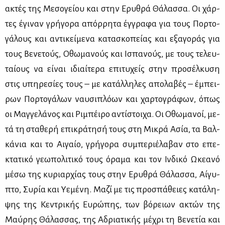
ακτές της Με­σο­γεί­ου και στην Ερυ­θρά Θά­λασ­σα. Οι χάρ­
τες έγι­ναν γρή­γο­ρα απόρ­ρη­τα έγ­γρα­φα για τους Πορ­το­
γά­λους και αντι­κεί­με­να κα­τα­σκο­πεί­ας και εξα­γο­ράς για
τους Βε­νε­τούς, Οθω­μα­νούς και Ισπα­νούς, με τους τε­λευ­
ταί­ους να εί­ναι ιδιαί­τε­ρα επι­τυ­χείς στην προ­σέλ­κυ­ση
στις υπη­ρε­σί­ες τους – με κα­τάλ­λη­λες απο­λα­βές – έμπει­
ρων Πορ­το­γά­λων ναυ­σι­πλό­ων και χαρ­το­γρά­φων, όπως
οι Μαγ­γε­λά­νος και Ρι­μπέι­ρο αντί­στοι­χα. Οι Οθω­μα­νοί, με­
τά τη στα­θε­ρή επι­κρά­τη­σή τους στη Μι­κρά Ασία, τα Βαλ­
κά­νια και το Αι­γαίο, γρή­γο­ρα συ­μπε­ριέ­λα­βαν στο επε­
κτα­τι­κό γε­ω­πο­λι­τι­κό τους όρα­μα και τον Ιν­δι­κό Ωκε­α­νό
μέ­σω της κυ­ριαρ­χί­ας τους στην Ερυ­θρά Θά­λασ­σα, Αί­γυ­
πτο, Συ­ρία και Υε­μέ­νη. Μα­ζί με τις προ­σπά­θειες κα­τά­λη­
ψης της Κε­ντρι­κής Ευ­ρώ­πης, των βό­ρειων ακτών της
Μαύ­ρης Θά­λασ­σας, της Αδρια­τι­κής μέ­χρι τη Βε­νε­τία και