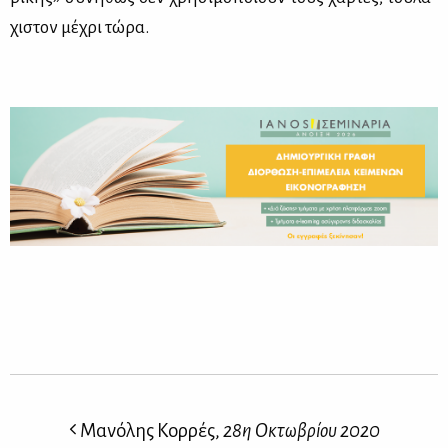
χι­στον μέ­χρι τώ­ρα.
Μανόλης Κορρές,
28η Οκτωβρίου 2020