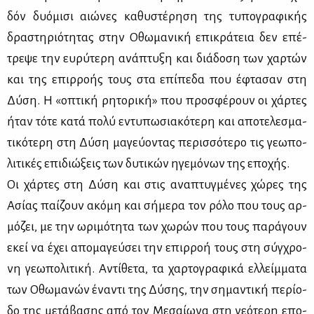
δόν δυό­μι­σι αιώ­νες κα­θυ­στέ­ρη­ση της τυ­πο­γρα­φι­κής
δρα­στη­ριό­τη­τας στην Οθω­μα­νι­κή επι­κρά­τεια δεν επέ­
τρε­ψε την ευ­ρύ­τε­ρη ανά­πτυ­ξη και διά­δο­ση των χαρ­τών
και της επιρ­ρο­ής τους στα επί­πε­δα που έφτα­σαν στη
Δύ­ση. Η «οπτι­κή ρη­το­ρι­κή» που προ­σφέ­ρουν οι χάρ­τες
ήταν τό­τε κα­τά πο­λύ εντυ­πω­σια­κό­τε­ρη και απο­τε­λε­σμα­
τι­κό­τε­ρη στη Δύ­ση μα­γεύ­ο­ντας πε­ρισ­σό­τε­ρο τις γε­ω­πο­
λι­τι­κές επι­διώ­ξεις των δυ­τι­κών ηγε­μό­νων της επο­χής.
Οι χάρ­τες στη Δύ­ση και στις ανα­πτυγ­μέ­νες χώ­ρες της
Ασί­ας παί­ζουν ακό­μη και σή­με­ρα τον ρό­λο που τους αρ­
μό­ζει, με την ωρι­μό­τη­τα των χω­ρών που τους πα­ρά­γουν
εκεί να έχει απο­μα­γεύ­σει την επιρ­ροή τους στη σύγ­χρο­
νη γε­ω­πο­λι­τι­κή. Αντί­θε­τα, τα χαρ­το­γρα­φι­κά ελ­λείμ­μα­τα
των Οθω­μα­νών ένα­ντι της Δύ­σης, την ση­μα­ντι­κή πε­ρί­ο­
δο της με­τά­βα­σης από τον Με­σαί­ω­να στη νε­ό­τε­ρη επο­