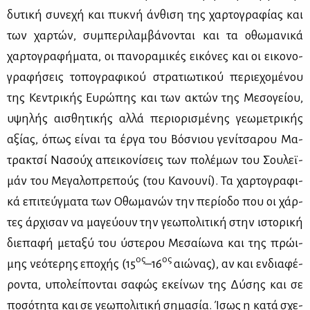
δυ­τι­κή συ­νε­χή και πυ­κνή άν­θι­ση της χαρ­το­γρα­φί­ας και
των χαρ­τών, συ­μπε­ρι­λαμ­βά­νο­νται και τα οθω­μα­νι­κά
χαρ­το­γρα­φή­μα­τα, οι πα­νο­ρα­μι­κές ει­κό­νες και οι ει­κο­νο­
γρα­φή­σεις το­πο­γρα­φι­κού στρα­τιω­τι­κού πε­ριε­χο­μέ­νου
της Κε­ντρι­κής Ευ­ρώ­πης και των ακτών της Με­σο­γεί­ου,
υψη­λής αι­σθη­τι­κής αλ­λά πε­ριο­ρι­σμέ­νης γε­ω­με­τρι­κής
αξί­ας, όπως εί­ναι τα έρ­γα του Βόσ­νιου γε­νί­τσα­ρου Μα­
τρα­κτσί Να­σούχ απει­κο­νί­σεις των πο­λέ­μων του Σου­λεϊ­
μάν του Με­γα­λο­πρε­πούς (του Κα­νου­νί). Τα χαρ­το­γρα­φι­
κά επι­τεύγ­μα­τα των Οθω­μα­νών την πε­ρί­ο­δο που οι χάρ­
τες άρ­χι­σαν να μα­γεύ­ουν την γε­ω­πο­λι­τι­κή στην ιστο­ρι­κή
διε­πα­φή με­τα­ξύ του ύστε­ρου Με­σαί­ω­να και της πρώ­ι­
ος
ος
μης νε­ό­τε­ρης επο­χής (15
–16
αιώ­νας), αν και εν­δια­φέ­
ρο­ντα, υπο­λεί­πο­νται σα­φώς εκεί­νων της Δύ­σης και σε
πο­σό­τη­τα και σε γε­ω­πο­λι­τι­κή ση­μα­σία. Ίσως η κα­τά σχε­