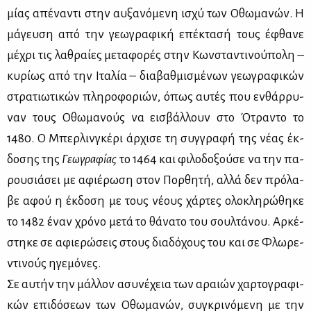
μί­ας απέ­να­ντι στην αυ­ξα­νό­με­νη ισχύ των Οθω­μα­νών. Η
μά­γευ­ση από την γε­ω­γρα­φι­κή επέ­κτα­σή τους έφθα­νε
μέ­χρι τις λα­θραί­ες με­τα­φο­ρές στην Κων­στα­ντι­νού­πο­λη –
κυ­ρί­ως από την Ιτα­λία – δια­βαθ­μι­σμέ­νων γε­ω­γρα­φι­κών
στρα­τιω­τι­κών πλη­ρο­φο­ριών, όπως αυ­τές που εν­θάρ­ρυ­
ναν τους Οθω­μα­νούς να ει­σβάλ­λουν στο Ότρα­ντο το
1480. Ο Μπερ­λιν­γκέ­ρι άρ­χι­σε τη συγ­γρα­φή της νέ­ας έκ­
δο­σης της
Γε­ω­γρα­φί­ας
το 1464 και φι­λο­δο­ξού­σε να την πα­
ρου­σιά­σει με αφιέ­ρω­ση στον Πορ­θη­τή, αλ­λά δεν πρό­λα­
βε αφού η έκ­δο­ση με τους νέ­ους χάρ­τες ολο­κλη­ρώ­θη­κε
το 1482 έναν χρό­νο με­τά το θά­να­το του σουλ­τά­νου. Αρ­κέ­
στη­κε σε αφιε­ρώ­σεις στους δια­δό­χους του και σε Φλω­ρε­
ντι­νούς ηγε­μό­νες.
Σε αυ­τήν την μάλ­λον ασυ­νέ­χεια των αραιών χαρ­το­γρα­φι­
κών επι­δό­σε­ων των Οθω­μα­νών, συ­γκρι­νό­με­νη με την