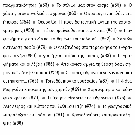
#53)
#55)
πραγ­μα­τι­κό­τη­τας (
Το στίγ­μα μας στον κό­σμο (
O
#60)
χάρ­της στον αρ­γα­λειό του χρό­νου (
Ο κό­σμος εί­ναι πλέ­ον μια
#54)
ήπει­ρος (
Θεσ­σα­λία: Η προει­δο­ποι­η­τι­κή μνή­μη της χαρ­το­
#58)
#61)
γρά­φη­σης (
Επί του φαί­νε­σθαι και του εί­ναι... (
Επι­
#62)
φω­νή­μα­τα για το νέο και τα θε­μέ­λια του πα­λαιού... (
Χαρ­τών
#79)
ανά­γνω­ση σο­φία (
Ο Αλέ­ξαν­δρος στο πα­ρα­σκή­νιο του «γρά­
#80)
#83)
φειν τὴν γῆν» (
500 ή 700 στά­δια της μοί­ρας; (
Τα γρα­
#86)
φή­μα­τα και οι λέ­ξεις (
Απει­κο­νι­στι­κή: για τη θέ­α­ση όσων ση­
#59)
μα­ντι­κών δεν βλέ­που­με (
Σφαί­ρες υδρό­γειοι versus «ventum
#65)
#87)
et marem»... (
Τρι­χο­δέ­σμιον το ερυ­θραί­ον (
Η Φά­τα
#69)
Μορ­γκά­να επι­σκέ­πτης των χαρ­τών (
Χαρ­το­γρα­φία και εδα­
#70)
#75)
φι­κό κρά­τος (
Επί­και­ρες θε­ά­σεις της υδρο­γεί­ου (
#74)
Άγιον Όρος και Κύ­προς του Άν­θι­μου Γα­ζή (
Το γε­ω­γρα­φι­κό
#81)
«πα­ρά­δο­ξο» του Ερά­σμου (
Χρο­νο­λο­γή­σεις και προ­κα­τα­λή­
#88)
ψεις (