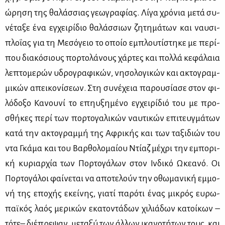
ώ­ρη­ση της θα­λάσ­σιας γε­ω­γρα­φί­ας. Λί­γα χρό­νια με­τά συ­
νέ­τα­ξε ένα εγ­χει­ρί­διο θα­λάσ­σιων ζη­τη­μά­των και ναυ­σι­
πλο­ΐ­ας για τη Με­σό­γειο το οποίο εμπλου­τί­στη­κε με πε­ρί­
που δια­κό­σιους πορ­το­λά­νους χάρ­τες και πολ­λά κε­φά­λαια
λε­πτο­με­ρών υδρο­γρα­φι­κών, νη­σο­λο­γι­κών και ακτο­γραμ­
μι­κών απει­κο­νί­σε­ων. Στη συ­νέ­χεια πα­ρου­σί­α­σε στον φι­
λό­δο­ξο Κα­νου­νί το επηυ­ξη­μέ­νο εγ­χει­ρί­διό του με προ­
σθή­κες πε­ρί των πορ­το­γα­λι­κών ναυ­τι­κών επι­τευγ­μά­των
κα­τά την ακτο­γραμ­μή της Αφρι­κής και των τα­ξι­διών του
ντα Γκά­μα και του Βαρ­θο­λο­μαί­ου Ντί­αζ μέ­χρι την εμπο­ρι­
κή κυ­ριαρ­χία των Πορ­το­γά­λων στον Ιν­δι­κό Ωκε­α­νό. Οι
Πορ­το­γά­λοι φαί­νε­ται να απο­τε­λούν την οθω­μα­νι­κή εμ­μο­
νή της επο­χής εκεί­νης, για­τί πα­ρό­τι ένας μι­κρός ευ­ρω­
παϊ­κός λα­ός με­ρι­κών εκα­το­ντά­δων χι­λιά­δων κα­τοί­κων –
τό­τε– διέ­πρε­ψαν, με­τα­ξύ των άλ­λων ικα­νο­τή­των τους, και