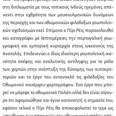
στη δι­πλω­μα­τία με τους το­πι­κούς Ιν­δούς ηγε­μό­νες απέ­
να­ντι στην εχθρό­τη­τα των μου­σουλ­μα­νι­κών δυ­νά­με­ων
της πε­ριο­χής και των οθω­μα­νι­κών φι­λό­δο­ξων γε­ω­πο­λι­τι­
κών σχε­δια­σμών εκεί. Επί­μο­να ο Πί­ρι Ρέις πα­ρα­κο­λου­θεί
και κα­τα­γρά­φει με λε­πτο­μέ­ρειες την πορ­το­γα­λι­κή γε­ω­
γρα­φι­κή και εμπο­ρι­κή κυ­ριαρ­χία στους ωκε­α­νούς της
Ανα­το­λής. Επι­δει­κνύ­ει ο ίδιος ιδιαί­τε­ρη γε­ω­πο­λι­τι­κή ικα­
νό­τη­τα σκέ­ψης και ανα­λυ­τι­κής αντί­λη­ψης για το ρό­λο
των χαρ­τών στην ανά­πτυ­ξη της δύ­να­μης των αυ­το­κρα­
το­ριών και το έρ­γο του αντα­να­κλά τις φι­λο­δο­ξί­ες του
Οθω­μα­νού ναυάρ­χου-χαρ­το­γρά­φου. Ένα έρ­γο που μπο­
ρεί να μά­γε­ψε το οθω­μα­νι­κό Πα­λά­τι αλ­λά δεν εί­ναι σί­γου­
ρο ότι αφο­μοιώ­θη­κε και έγι­νε κα­τα­νοη­τή η ση­μα­σία του,
εφό­σον τε­λι­κά ο Πί­ρι Ρέις θα απο­κε­φα­λι­στεί το 1554 ως
υπεύ­θυ­νος των απο­τυ­χιών του οθω­μα­νι­κού στό­λου απέ­