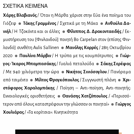
ΣΧΕΤΙΚΑ ΚΕΙΜΕΝΑ
Χά­ρης Βλα­βια­νός
/ Όταν η Μάρ­θα χά­ρι­σε στην Εύα ένα ποί­η­μα του
Γιό­ζεφ
Τά­κης Γραμ­μέ­νος
/ Σχε­τι­κά με τη Μά­κα
Αν­θού­λα Δα­
νι­ήλ
/ H Tζο­κό­ντα και οι άλ­λες
Φί­λιπ­πος Δ. Δρα­κο­ντα­ει­δής
/ Εκ­
μυ­στή­ρευ­ση του [Φιν­λαν­δού] ποι­η­τή Bo Carpelan στον (επί­σης Φιν­
λαν­δό] συν­θέ­τη Aulis Sallinen
Μα­νό­λης Κορ­ρές
/ 28η Οκτω­βρί­ου
2020
Παυ­λί­να Μάρ­βιν
/ Η τρύ­πα με τις κου­μπό­τρυ­πες
Γιώρ­
γος-Ίκα­ρος Μπα­μπα­σά­κης
/ Γυα­λιά πε­τα­λού­δα
Σά­κης Σε­ρέ­φας
/ Mε 940 χι­λιό­με­τρα την ώρα
Νι­κή­τας Σι­νιό­σο­γλου
/ Πα­νό­ρα­μα
από τσι­μέ­ντο
Μίλ­τος Φρα­γκό­που­λος
/ Συγ­γνω­στή πλά­νη
Χρι­
στό­φο­ρος Χα­ρα­λα­μπά­κης
/ Ποί­η­ση – Αντι-ποί­η­ση, Αντι-ποι­η­τής:
Εν­νοιο­λο­γι­κές οριο­θε­τή­σεις
Θα­νά­σης Χα­τζό­που­λος
/ «Πε­ρισ­σό­
τε­ρον από όλους κα­τα­στρέ­φουν την γλώσ­σαν οι ποι­η­ταί»
Γιώρ­γος
Χου­λιά­ρας
/ «Τα κο­ρί­τσια»: Κι­νη­τι­κό­τη­τα