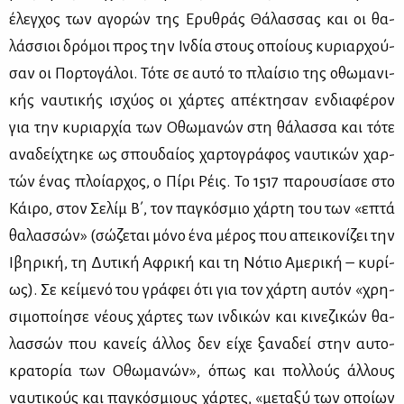
έλεγ­χος των αγο­ρών της Ερυ­θράς Θά­λασ­σας και οι θα­
λάσ­σιοι δρό­μοι προς την Ιν­δία στους οποί­ους κυ­ριαρ­χού­
σαν οι Πορ­το­γά­λοι. Τό­τε σε αυ­τό το πλαί­σιο της οθω­μα­νι­
κής ναυ­τι­κής ισχύ­ος οι χάρ­τες απέ­κτη­σαν εν­δια­φέ­ρον
για την κυ­ριαρ­χία των Οθω­μα­νών στη θά­λασ­σα και τό­τε
ανα­δεί­χτη­κε ως σπου­δαί­ος χαρ­το­γρά­φος ναυ­τι­κών χαρ­
τών ένας πλοί­αρ­χος, ο Πί­ρι Ρέις. Το 1517 πα­ρου­σί­α­σε στο
Κάι­ρο, στον Σε­λίμ Β΄, τον πα­γκό­σμιο χάρ­τη του των «επτά
θα­λασ­σών» (σώ­ζε­ται μό­νο ένα μέ­ρος που απει­κο­νί­ζει την
Ιβη­ρι­κή, τη Δυ­τι­κή Αφρι­κή και τη Νό­τιο Αμε­ρι­κή – κυ­ρί­
ως). Σε κεί­με­νό του γρά­φει ότι για τον χάρ­τη αυ­τόν «χρη­
σι­μο­ποί­η­σε νέ­ους χάρ­τες των ιν­δι­κών και κι­νε­ζι­κών θα­
λασ­σών που κα­νείς άλ­λος δεν εί­χε ξα­να­δεί στην αυ­το­
κρα­το­ρία των Οθω­μα­νών», όπως και πολ­λούς άλ­λους
ναυ­τι­κούς και πα­γκό­σμιους χάρ­τες, «με­τα­ξύ των οποί­ων