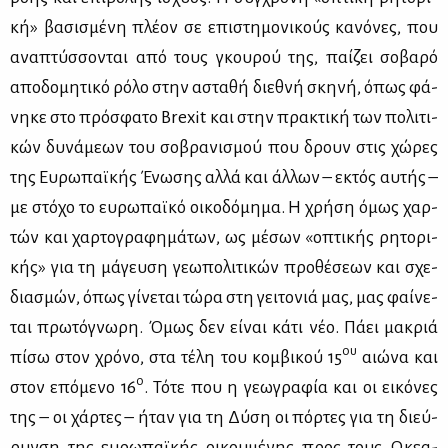
κή» βα­σι­σμέ­νη πλέ­ον σε επι­στη­μο­νι­κούς κα­νό­νες, που
ανα­πτύσ­σο­νται από τους γκου­ρού της, παί­ζει σο­βα­ρό
απο­δο­μη­τι­κό ρό­λο στην αστα­θή διε­θνή σκη­νή, όπως φά­
νη­κε στο πρό­σφα­το Brexit και στην πρα­κτι­κή των πο­λι­τι­
κών δυ­νά­με­ων του σο­βρα­νι­σμού που δρουν στις χώ­ρες
της Ευ­ρω­παϊ­κής Ένω­σης αλ­λά και άλ­λων – εκτός αυ­τής –
με στό­χο το ευ­ρω­παϊ­κό οι­κο­δό­μη­μα. Η χρή­ση όμως χαρ­
τών και χαρ­το­γρα­φη­μά­των, ως μέ­σων «οπτι­κής ρη­το­ρι­
κής» για τη μά­γευ­ση γε­ω­πο­λι­τι­κών προ­θέ­σε­ων και σχε­
δια­σμών, όπως γί­νε­ται τώ­ρα στη γει­το­νιά μας, μας φαί­νε­
ται πρω­τό­γνω­ρη. Όμως δεν εί­ναι κά­τι νέο. Πά­ει μα­κριά
ου
πί­σω στον χρό­νο, στα τέ­λη του κομ­βι­κού 15
αιώ­να και
ο
στον επό­με­νο 16
. Τό­τε που η γε­ω­γρα­φία και οι ει­κό­νες
της – οι χάρ­τες – ήταν για τη Δύ­ση οι πόρ­τες για τη διεύ­
ρυν­ση της ευ­ρω­παϊ­κής οι­κου­μέ­νης προς τους Ωκε­α­