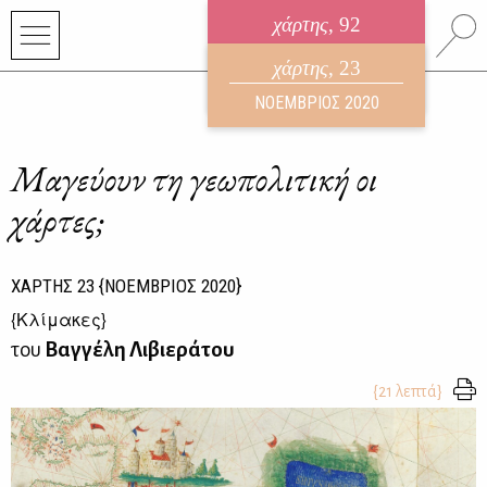
χάρτης
, 92
ηλεκτρονικό περιοδικό
χάρτης
, 23
ΑΥΓΟΥΣΤΟΣ 2026
ΝΟΕΜΒΡΙΟΣ 2020
Μαγεύουν τη γεωπολιτική οι
χάρτες;
ΧΑΡΤΗΣ
23
{ΝΟΕΜΒΡΙΟΣ 2020}
{
Κλίμακες
}
του
Βαγγέλη Λιβιεράτου
{21 λεπτά}