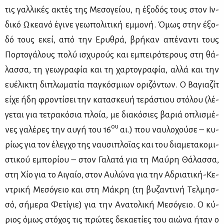
τις γαλ­λι­κές ακτές της Με­σο­γεί­ου, η έξο­δός τους στον Ιν­
δι­κό Ωκε­α­νό έγι­νε γε­ω­πο­λι­τι­κή εμ­μο­νή. Όμως στην έξο­
δό τους εκεί, από την Ερυ­θρά, βρή­καν απέ­να­ντι τους
Πορ­το­γά­λους πο­λύ ισχυ­ρούς και εμπει­ρό­τε­ρους στη θά­
λασ­σα, τη γε­ω­γρα­φία και τη χαρ­το­γρα­φία, αλ­λά και την
ευ­έ­λι­κτη δι­πλω­μα­τία πα­γκό­σμιων ορι­ζό­ντων. Ο Βα­για­ζίτ
εί­χε ήδη φρο­ντί­σει την κα­τα­σκευή τε­ρά­στιου στό­λου (λέ­
γε­ται για τε­τρα­κό­σια πλοία, με δια­κό­σιες βα­ριά οπλι­σμέ­
ου
νες γα­λέ­ρες την αυ­γή του 16
αι.) που ναυ­λο­χού­σε – κυ­
ρί­ως για τον έλεγ­χο της ναυ­σι­πλο­ΐ­ας και του δια­με­τα­κο­μι­
στι­κού εμπο­ρί­ου – στον Γα­λα­τά για τη Μαύ­ρη Θά­λασ­σα,
στη Χίο για το Αι­γαίο, στον Αυ­λώ­να για την Αδρια­τι­κή-Κε­
ντρι­κή Με­σό­γειο και στη Μά­κρη (τη βυ­ζα­ντι­νή Τελ­μησ­
σό, σή­με­ρα Φε­τί­γιε) για την Ανα­το­λι­κή Με­σό­γειο. Ο κύ­
ριος όμως στό­χος τις πρώ­τες δε­κα­ε­τί­ες του αιώ­να ήταν ο