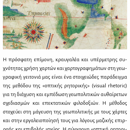
Η πρό­σφα­τη επί­μο­νη, κραυ­γα­λέα και υπέρ­με­τρης συ­
χνό­τη­τας χρή­ση χαρ­τών και χαρ­το­γρα­φη­μά­των στη γε­ω­
γρα­φι­κή γει­το­νιά μας εί­ναι ένα στοι­χειώ­δες πα­ρά­δειγ­μα
της με­θό­δου της «οπτι­κής ρη­το­ρι­κής» (visual rhetoric)
για τη διά­χυ­ση και εμπέ­δω­ση γε­ω­πο­λι­τι­κών αυ­θαί­ρε­των
σχε­δια­σμών και επε­κτα­τι­κών φι­λο­δο­ξιών. Η μέ­θο­δος
στο­χεύ­ει στη μά­γευ­ση της γε­ω­πο­λι­τι­κής με τους χάρ­τες
και στην ερ­γα­λειο­ποί­η­σή τους για λό­γους μα­ζι­κής επιρ­
ρο­ής και επι­βο­λής ισχύ­ος. Η σύγ­χρο­νη «οπτι­κή ρη­το­ρι­