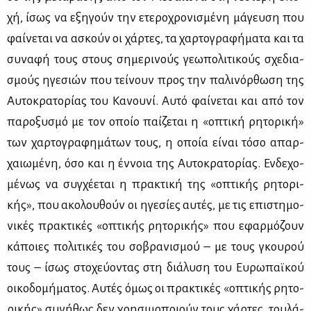
χή, ίσως να εξη­γούν την ετε­ρο­χρο­νι­σμέ­νη μά­γευ­ση που
φαί­νε­ται να ασκούν οι χάρ­τες, τα χαρ­το­γρα­φή­μα­τα και τα
συ­να­φή τους στους ση­με­ρι­νούς γε­ω­πο­λι­τι­κούς σχε­δια­
σμούς ηγε­σιών που τεί­νουν προς την πα­λι­νόρ­θω­ση της
Αυ­το­κρα­το­ρί­ας του Κα­νου­νί. Αυ­τό φαί­νε­ται και από τον
πα­ρο­ξυ­σμό με τον οποίο παί­ζε­ται η «οπτι­κή ρη­το­ρι­κή»
των χαρ­το­γρα­φη­μά­των τους, η οποία εί­ναι τό­σο απαρ­
χαιω­μέ­νη, όσο και η έν­νοια της Αυ­το­κρα­το­ρί­ας. Εν­δε­χο­
μέ­νως να συγ­χέ­ε­ται η πρα­κτι­κή της «οπτι­κής ρη­το­ρι­
κής», που ακο­λου­θούν οι ηγε­σί­ες αυ­τές, με τις επι­στη­μο­
νι­κές πρα­κτι­κές «οπτι­κής ρη­το­ρι­κής» που εφαρ­μό­ζουν
κά­ποιες πο­λι­τι­κές του σο­βρα­νι­σμού – με τους γκου­ρού
τους – ίσως στο­χεύ­ο­ντας στη διά­λυ­ση του Ευ­ρω­παϊ­κού
οι­κο­δο­μή­μα­τος. Αυ­τές όμως οι πρα­κτι­κές «οπτι­κής ρη­το­
ρι­κής» συ­νή­θως δεν χρη­σι­μο­ποιούν τους χάρ­τες, του­λά­