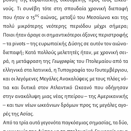
νούς. Τι συ­νέ­βη τό­τε στη σπου­δαία χρο­νι­κή διε­πα­φή
ος
που ήταν ο 15
αιώ­νας, με­τα­ξύ του Με­σαί­ω­να και της
πο­λύ μι­κρό­τε­ρης νε­ό­τε­ρης πε­ριό­δου μέ­χρι σή­με­ρα;
Ποιοι ήταν άρα­γε οι ση­μα­ντι­κό­τε­ροι άξο­νες πε­ρι­στρο­φής
– τα pivots – της ευ­ρω­παϊ­κής Δύ­σης σε αυ­τόν τον αιώ­να-
διε­πα­φή; Κα­τά πολ­λούς με­λε­τη­τές ήταν, με χρο­νι­κή σει­
ρά, η με­τά­φρα­ση της
Γε­ω­γρα­φί­ας
του Πτο­λε­μαί­ου από τα
ελ­λη­νι­κά στα λα­τι­νι­κά, η Τυ­πο­γρα­φία του Γου­τεμ­βέρ­γιου,
και οι λε­γό­με­νες Με­γά­λες Ανα­κα­λύ­ψεις με τους πλό­ες νό­
τια και δυ­τι­κά στον Ατλα­ντι­κό Ωκε­α­νό που οδή­γη­σαν
στην ανα­κά­λυ­ψη μιας νέ­ας ηπεί­ρου – της Αμε­ρι­κα­νι­κής
– και των νέ­ων ωκε­ά­νιων δρό­μων προς τις με­γά­λες αγο­
ρές της Ασί­ας.
Από τα τρία αυ­τά γε­γο­νό­τα πα­γκό­σμιας ση­μα­σί­ας, τα δύο,