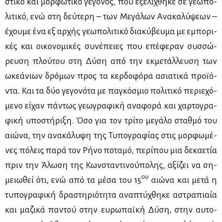
στι­κό και μορ­φω­τι­κό γε­γο­νός, που εξε­λί­χθη­κε σε γε­ω­πο­
λι­τι­κό, ενώ στη δεύ­τε­ρη – των Με­γά­λων Ανα­κα­λύ­ψε­ων –
έχου­με ένα εξ αρ­χής γε­ω­πο­λι­τι­κό δια­κύ­βευ­μα με εμπο­ρι­
κές και οι­κο­νο­μι­κές συ­νέ­πειες που επέ­φε­ραν συσ­σώ­
ρευ­ση πλού­του στη Δύ­ση από την εκ­με­τάλ­λευ­ση των
ωκε­ά­νιων δρό­μων προς τα κερ­δο­φό­ρα ασια­τι­κά προ­ϊ­ό­
ντα. Και τα δύο γε­γο­νό­τα με πα­γκό­σμιο πο­λι­τι­κό πε­ριε­χό­
με­νο εί­χαν πά­ντως γε­ω­γρα­φι­κή ανα­φο­ρά και χαρ­το­γρα­
φι­κή υπο­στή­ρι­ξη. Όσο για τον τρί­το με­γά­λο σταθ­μό του
αιώ­να, την ανα­κά­λυ­ψη της Τυ­πο­γρα­φί­ας στις μορ­φω­μέ­
νες πό­λεις πα­ρά τον Ρή­νο πο­τα­μό, πε­ρί­που μια δε­κα­ε­τία
πριν την Άλω­ση της Κων­στα­ντι­νού­πο­λης, αξί­ζει να ση­
ου
μειω­θεί ότι, ενώ από τα μέ­σα του 15
αιώ­να και με­τά η
τυ­πο­γρα­φι­κή δρα­στη­ριό­τη­τα ανα­πτύ­χθη­κε αστρα­πιαία
και μα­ζι­κά πα­ντού στην ευ­ρω­παϊ­κή Δύ­ση, στην αυ­το­