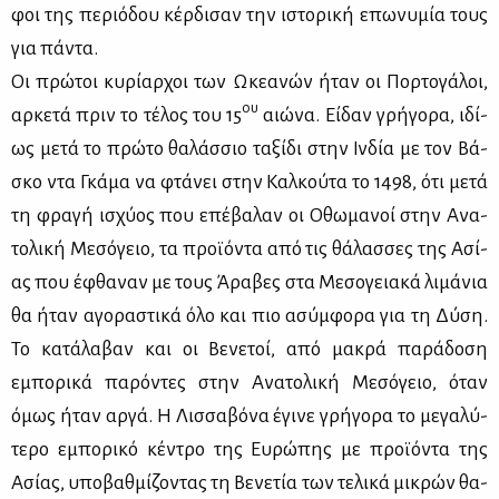
φοι της πε­ριό­δου κέρ­δι­σαν την ιστο­ρι­κή επω­νυ­μία τους
για πά­ντα.
Οι πρώ­τοι κυ­ρί­αρ­χοι των Ωκε­α­νών ήταν οι Πορ­το­γά­λοι,
ου
αρ­κε­τά πριν το τέ­λος του 15
αιώ­να. Εί­δαν γρή­γο­ρα, ιδί­
ως με­τά το πρώ­το θα­λάσ­σιο τα­ξί­δι στην Ιν­δία με τον Βά­
σκο ντα Γκά­μα να φτά­νει στην Καλ­κού­τα το 1498, ότι με­τά
τη φρα­γή ισχύ­ος που επέ­βα­λαν οι Οθω­μα­νοί στην Ανα­
το­λι­κή Με­σό­γειο, τα προ­ϊ­ό­ντα από τις θά­λασ­σες της Ασί­
ας που έφθα­ναν με τους Άρα­βες στα Με­σο­γεια­κά λι­μά­νια
θα ήταν αγο­ρα­στι­κά όλο και πιο ασύμ­φο­ρα για τη Δύ­ση.
Το κα­τά­λα­βαν και οι Βε­νε­τοί, από μα­κρά πα­ρά­δο­ση
εμπο­ρι­κά πα­ρό­ντες στην Ανα­το­λι­κή Με­σό­γειο, όταν
όμως ήταν αρ­γά. Η Λισ­σα­βό­να έγι­νε γρή­γο­ρα το με­γα­λύ­
τε­ρο εμπο­ρι­κό κέ­ντρο της Ευ­ρώ­πης με προ­ϊ­ό­ντα της
Ασί­ας, υπο­βαθ­μί­ζο­ντας τη Βε­νε­τία των τε­λι­κά μι­κρών θα­