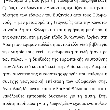
η γνω­ρι­μία της Δύ­σης με τη πτο­λε­μαϊ­κή
Γε­ω­γρα­φία
και η
έξο­δος των πλό­ων στον Ατλα­ντι­κό, σχε­τί­ζο­νται με την κα­
τά­κτη­ση των εδα­φών του Βυ­ζα­ντί­ου από τους Οθω­μα­
νούς. Η μεν με­τα­φο­ρά της
Γε­ω­γρα­φί­ας
από την Κων­στα­
ντι­νού­πο­λη στη Φλω­ρε­ντία και η γρή­γο­ρη με­τά­φρα­σή
της οφεί­λε­ται στη με­γά­λη έξο­δο βυ­ζα­ντι­νών λο­γί­ων στη
Δύ­ση που έφε­ραν πολ­λά ση­μα­ντι­κά ελ­λη­νι­κά βι­βλία για
τη σω­τη­ρία τους εκεί – η οθω­μα­νι­κή απει­λή ήταν προ
των πυ­λών – η δε έξο­δος της ευ­ρω­παϊ­κής ναυ­το­σύ­νης
στον Ατλα­ντι­κό και από εκεί στην Ασία και την Αμε­ρι­κή
ήταν συ­νέ­πεια της ου­σια­στι­κής φρα­γής που επέ­φε­ρε η
συ­νε­χής γε­ω­γρα­φι­κή επέ­κτα­ση των Οθω­μα­νών στην
Ανα­το­λι­κή Με­σό­γειο και την Ερυ­θρά Θά­λασ­σα και οι συ­
να­κό­λου­θες εμπο­ρι­κές δυ­σκο­λί­ες για τη Δύ­ση. Στην
πρώ­τη πε­ρί­πτω­ση – της
Γε­ω­γρα­φί­ας
– έχου­με ένα πο­λι­τι­