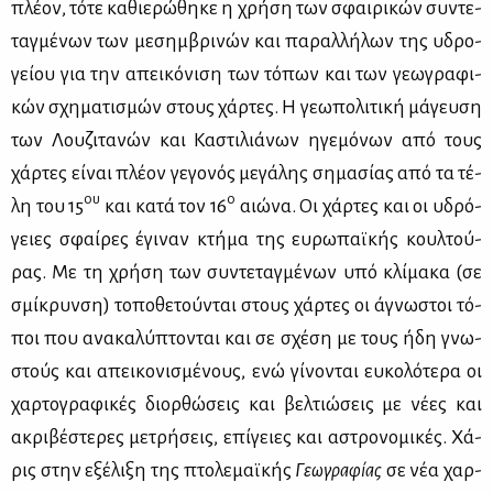
πλέ­ον, τό­τε κα­θιε­ρώ­θη­κε η χρή­ση των σφαι­ρι­κών συ­ντε­
ταγ­μέ­νων των με­σημ­βρι­νών και πα­ραλ­λή­λων της υδρο­
γεί­ου για την απει­κό­νι­ση των τό­πων και των γε­ω­γρα­φι­
κών σχη­μα­τι­σμών στους χάρ­τες. Η γε­ω­πο­λι­τι­κή μά­γευ­ση
των Λου­ζι­τα­νών και Κα­στι­λιά­νων ηγε­μό­νων από τους
χάρ­τες εί­ναι πλέ­ον γε­γο­νός με­γά­λης ση­μα­σί­ας από τα τέ­
ου
ο
λη του 15
και κα­τά τον 16
αιώ­να. Οι χάρ­τες και οι υδρό­
γειες σφαί­ρες έγι­ναν κτή­μα της ευ­ρω­παϊ­κής κουλ­τού­
ρας. Με τη χρή­ση των συ­ντε­ταγ­μέ­νων υπό κλί­μα­κα (σε
σμί­κρυν­ση) το­πο­θε­τού­νται στους χάρ­τες οι άγνω­στοι τό­
ποι που ανα­κα­λύ­πτο­νται και σε σχέ­ση με τους ήδη γνω­
στούς και απει­κο­νι­σμέ­νους, ενώ γί­νο­νται ευ­κο­λό­τε­ρα οι
χαρ­το­γρα­φι­κές διορ­θώ­σεις και βελ­τιώ­σεις με νέ­ες και
ακρι­βέ­στε­ρες με­τρή­σεις, επί­γειες και αστρο­νο­μι­κές. Χά­
ρις στην εξέ­λι­ξη της πτο­λε­μαϊ­κής
Γε­ω­γρα­φί­ας
σε νέα χαρ­