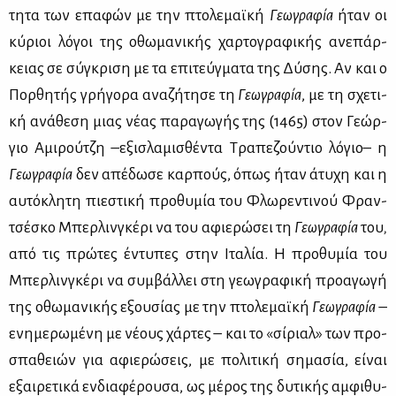
τη­τα των επα­φών με την πτο­λε­μαϊ­κή
Γε­ω­γρα­φία
ήταν οι
κύ­ριοι λό­γοι της οθω­μα­νι­κής χαρ­το­γρα­φι­κής ανε­πάρ­
κειας σε σύ­γκρι­ση με τα επι­τεύγ­μα­τα της Δύ­σης. Αν και ο
Πορ­θη­τής γρή­γο­ρα ανα­ζή­τη­σε τη
Γε­ω­γρα­φία
, με τη σχε­τι­
κή ανά­θε­ση μιας νέ­ας πα­ρα­γω­γής της (1465) στον Γε­ώρ­
γιο Αμι­ρού­τζη –εξι­σλα­μι­σθέ­ντα Τρα­πε­ζού­ντιο λό­γιο– η
Γε­ω­γρα­φία
δεν απέ­δω­σε καρ­πούς, όπως ήταν άτυ­χη και η
αυ­τό­κλη­τη πιε­στι­κή προ­θυ­μία του Φλω­ρε­ντι­νού Φραν­
τσέ­σκο Μπερ­λιν­γκέ­ρι να του αφιε­ρώ­σει τη
Γε­ω­γρα­φία
του
,
από τις πρώ­τες έντυ­πες στην Ιτα­λία. H προ­θυ­μία του
Μπερ­λιν­γκέ­ρι να συμ­βάλ­λει στη γε­ω­γρα­φι­κή προ­α­γω­γή
της οθω­μα­νι­κής εξου­σί­ας με την πτο­λε­μαϊ­κή
Γε­ω­γρα­φία
–
ενη­με­ρω­μέ­νη με νέ­ους χάρ­τες – και το «σί­ριαλ» των προ­
σπα­θειών για αφιε­ρώ­σεις, με πο­λι­τι­κή ση­μα­σία, εί­ναι
εξαι­ρε­τι­κά εν­δια­φέ­ρου­σα, ως μέ­ρος της δυ­τι­κής αμ­φι­θυ­