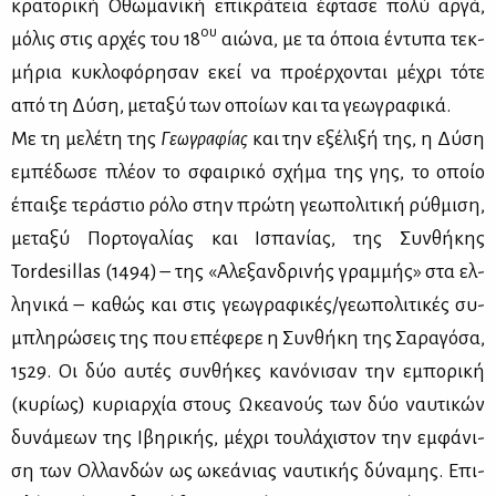
κρα­το­ρι­κή Οθω­μα­νι­κή επι­κρά­τεια έφτα­σε πο­λύ αρ­γά,
ου
μό­λις στις αρ­χές του 18
αιώ­να, με τα όποια έντυ­πα τεκ­
μή­ρια κυ­κλο­φό­ρη­σαν εκεί να προ­έρ­χο­νται μέ­χρι τό­τε
από τη Δύ­ση, με­τα­ξύ των οποί­ων και τα γε­ω­γρα­φι­κά.
Με τη με­λέ­τη της
Γε­ω­γρα­φί­ας
και την εξέ­λι­ξή της, η Δύ­ση
εμπέ­δω­σε πλέ­ον το σφαι­ρι­κό σχή­μα της γης, το οποίο
έπαι­ξε τε­ρά­στιο ρό­λο στην πρώ­τη γε­ω­πο­λι­τι­κή ρύθ­μι­ση,
με­τα­ξύ Πορ­το­γα­λί­ας και Ισπα­νί­ας, της Συν­θή­κης
Tordesillas (1494) – της «Αλε­ξαν­δρι­νής γραμ­μής» στα ελ­
λη­νι­κά – κα­θώς και στις γε­ω­γρα­φι­κές/γε­ω­πο­λι­τι­κές συ­
μπλη­ρώ­σεις της που επέ­φε­ρε η Συν­θή­κη της Σα­ρα­γό­σα,
1529. Οι δύο αυ­τές συν­θή­κες κα­νό­νι­σαν την εμπο­ρι­κή
(κυ­ρί­ως) κυ­ριαρ­χία στους Ωκε­α­νούς των δύο ναυ­τι­κών
δυ­νά­με­ων της Ιβη­ρι­κής, μέ­χρι του­λά­χι­στον την εμ­φά­νι­
ση των Ολ­λαν­δών ως ωκε­ά­νιας ναυ­τι­κής δύ­να­μης. Επι­