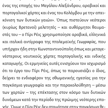
ένας της επο­χής του Με­γά­λου Αλε­ξάν­δρου, αρα­βι­κοί και
πορ­το­γα­λι­κοί χάρ­τες και ένας του Κο­λόμ­βου με την απει­
κό­νι­ση των δυ­τι­κών γαιών». Όπως πι­στεύ­ουν νε­ό­τε­ροι
(κυ­ρί­ως Βρε­τα­νοί) με­λε­τη­τές – και αυ­θόρ­μη­τοι θαυ­μα­
στές του – ο Πί­ρι Ρέις χρη­σι­μο­ποί­η­σε αρα­βι­κά, ελ­λη­νι­κά
και ιτα­λι­κά αντί­γρα­φα της πτο­λε­μαϊ­κής
Γε­ω­γρα­φί­ας
, που
υπήρ­χαν ήδη στην Κων­στα­ντι­νού­πο­λη όπως και με­τα­γε­
νέ­στε­ρους ναυ­τι­κούς χάρ­τες πορ­το­γα­λι­κής και ιν­δι­κής
κα­τα­γω­γής. Οι ερ­μη­νεί­ες αυ­τές ενι­σχύ­ουν τον ισχυ­ρι­σμό
ότι το έρ­γο του Πί­ρι Ρέις, όπως το πα­ρου­σιά­ζει ο ίδιος,
δεί­χνει το εν­δια­φέ­ρον της οθω­μα­νι­κής ηγε­σί­ας για την
πα­γκό­σμια γε­ω­γρα­φία και την πα­ρα­κο­λού­θη­ση – μέ­σω
των χαρ­τών – της επέ­κτα­σης στον κό­σμο των δυ­τι­κών
δυ­νά­με­ων κα­τά την πε­ρί­ο­δο της πρώ­ι­μης νε­ό­τε­ρης επο­
χής. Όμως ο Πί­ρι Ρέις δεν στα­μά­τη­σε στην πα­γκό­σμια θε­