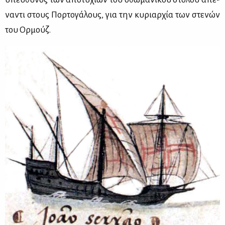
να­ντι στους Πορ­το­γά­λους, για την κυ­ριαρ­χία των στε­νών
του Ορ­μούζ.