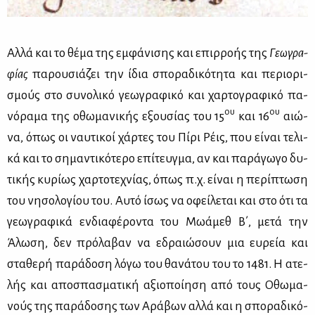
Αλ­λά και το θέ­μα της εμ­φά­νι­σης και επιρ­ρο­ής της
Γε­ω­γρα­
φί­ας
πα­ρου­σιά­ζει την ίδια σπο­ρα­δι­κό­τη­τα και πε­ριο­ρι­
σμούς στο συ­νο­λι­κό γε­ω­γρα­φι­κό και χαρ­το­γρα­φι­κό πα­
ου
ου
νό­ρα­μα της οθω­μα­νι­κής εξου­σί­ας του 15
και 16
αιώ­
να, όπως οι ναυ­τι­κοί χάρ­τες του Πί­ρι Ρέις, που εί­ναι τε­λι­
κά και το ση­μα­ντι­κό­τε­ρο επί­τευγ­μα, αν και πα­ρά­γω­γο δυ­
τι­κής κυ­ρί­ως χαρ­το­τε­χνί­ας, όπως π.χ. εί­ναι η πε­ρί­πτω­ση
του νη­σο­λο­γί­ου του. Αυ­τό ίσως να οφεί­λε­ται και στο ότι τα
γε­ω­γρα­φι­κά εν­δια­φέ­ρο­ντα του Μω­ά­μεθ Β΄, με­τά την
Άλω­ση, δεν πρό­λα­βαν να εδραιώ­σουν μια ευ­ρεία και
στα­θε­ρή πα­ρά­δο­ση λό­γω του θα­νά­του του το 1481. Η ατε­
λής και απο­σπα­σμα­τι­κή αξιο­ποί­η­ση από τους Οθω­μα­
νούς της πα­ρά­δο­σης των Αρά­βων αλ­λά και η σπο­ρα­δι­κό­