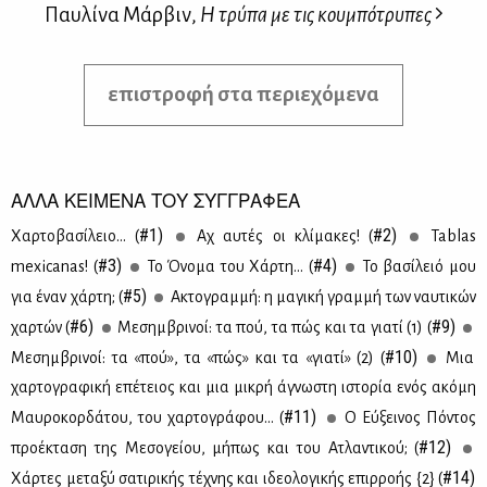
Παυλίνα Μάρβιν,
Η τρύπα με τις κουμπότρυπες
επιστροφή στα περιεχόμενα
ΑΛΛΑ ΚΕΙΜΕΝΑ ΤΟΥ ΣΥΓΓΡΑΦΕΑ
#1)
#2)
Χαρ­το­βα­σί­λειο... (
Αχ αυ­τές οι κλί­μα­κες! (
Tablas
#3)
#4)
mexicanas! (
Το Όνο­μα του Χάρ­τη... (
Το βα­σί­λειό μου
#5)
για έναν χάρ­τη; (
Ακτο­γραμ­μή: η μα­γι­κή γραμ­μή των ναυ­τι­κών
#6)
#9)
χαρ­τών (
Mε­σημ­βρι­νοί: τα πού, τα πώς και τα για­τί (1) (
#10)
Mε­σημ­βρι­νοί: τα «πού», τα «πώς» και τα «για­τί» (2) (
Μια
χαρ­το­γρα­φι­κή επέ­τειος και μια μι­κρή άγνω­στη ιστο­ρία ενός ακό­μη
#11)
Μαυ­ρο­κορ­δά­του, του χαρ­το­γρά­φου... (
O Εύ­ξει­νος Πό­ντος
#12)
προ­έ­κτα­ση της Με­σο­γεί­ου, μή­πως και του Ατλα­ντι­κού; (
#14)
Χάρ­τες με­τα­ξύ σα­τι­ρι­κής τέ­χνης και ιδε­ο­λο­γι­κής επιρ­ρο­ής {2} (