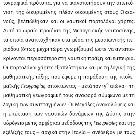
το­γρα­φι­κά πρό­τυ­πα, για να ικα­νο­ποι­ή­σουν την απει­κό­
νι­ση της διευ­ρυ­μέ­νης πλέ­ον οι­κου­μέ­νης στους Ωκε­α­
νούς, βελ­τιώ­θη­καν και οι ναυ­τι­κοί πορ­το­λά­νοι χάρ­τες.
Αυ­τά τα ωραία προ­ϊ­ό­ντα της Με­σο­γεια­κής ναυ­το­σύ­νης,
τα οποία ανα­πτύ­χθη­καν στα μέ­σα της με­σαιω­νι­κής πε­
ριό­δου (όπως μέ­χρι τώ­ρα γνω­ρί­ζου­με) ώστε να αντα­πο­
κρί­νο­νται πε­ρισ­σό­τε­ρο στη ναυ­τι­κή πρά­ξη και εμπει­ρία.
Οι πορ­το­λά­νοι χάρ­τες εξο­πλί­στη­καν και με τη λο­γι­κή της
μα­θη­μα­τι­κής τά­ξης που έφε­ρε η πα­ρά­δο­ση της πτο­λε­
ο
μαϊ­κής
Γε­ω­γρα­φί­ας
, απο­κτώ­ντας – με­τά τον 15
αιώ­να – τη
μα­θη­μα­τι­κή γε­ω­γρα­φι­κή τους ανα­φο­ρά σύμ­φω­να με τη
λο­γι­κή των συ­ντε­ταγ­μέ­νων. Οι Με­γά­λες Ανα­κα­λύ­ψεις και
η επέ­κτα­ση των ναυ­τι­κών δυ­νά­με­ων της Δύ­σης στην
υδρό­γειο με τις αρ­χές και με­θό­δους της
Γε­ω­γρα­φί­ας
και της
εξέ­λι­ξής τους – αρ­χι­κά στην Ιτα­λία – ανέ­δει­ξαν με τους