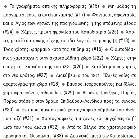
#15)
Τα γρα­φή­μα­τα οπτι­κής πλη­ρο­φο­ρί­ας (
Mη μα­δάς τη
#17)
μαρ­γα­ρί­τα, έστω κι αν εί­ναι χάρ­της! (
Φα­ντα­σία, αφα­ντα­σία
και ο Άγιος των νη­σιών της προη­γού­με­νης ή της επό­με­νης μέ­ρας
#24)
#25)
(
Χάρ­τες, πρώ­τη φρο­ντί­δα του Κα­πο­δί­στρια (
Χάρ­
#13)
τες με­τα­ξύ σα­τι­ρι­κής τέ­χνης και ιδε­ο­λο­γι­κής επιρ­ρο­ής {1} (
#16)
Ένας χάρ­της, φάρ­μα­κο κα­τά της επι­δη­μί­ας (
O αυ­το­δί­δα­
#22)
κτος χαρ­το­τέ­χνης στην αχαρ­το­μά­θη­τη χώ­ρα (
Χάρ­τες στην
#26)
επο­χή της Επα­νά­στα­σης του 1821 (
Kα­τά­δε­σμοι οι χάρ­τες
#27)
στο νέο κρά­τος; (
Δια­κύ­βευ­μα του 1821: Εθνι­κές γαί­ες σε
#28)
αχαρ­το­γρά­φη­τη χώ­ρα (
Βαυα­ροί ισορ­ρο­πoύ­ντες και Γάλ­λοι
#29)
χαρ­το­γρα­φού­ντες αθο­ρύ­βως (
Βε­ρό­να, Τροι­ζή­να, Πα­ρί­σι,
Πό­ρος: στά­σεις στον δρό­μο Επι­δαύ­ρου–Λον­δί­νου προς τα σύ­νο­ρα
#30)
(
Ένα προ­ε­πα­να­στα­τι­κό χαρ­το­γρα­φι­κό σύμ­βο­λο του Άν­θι­
#31)
μου Γα­ζή (
Χαρ­το­γρα­φι­κές αμη­χα­νί­ες και συγ­χύ­σεις το β΄
#32)
μι­σό του 19ου αιώ­να (
Από το Βέλ­γιο στο χαρ­το­γρα­φι­κό
#33)
προ­οί­μιο της Θεσ­σα­λί­ας (
Δυο γε­νιές με­τά τον Κα­πο­δί­στρια: