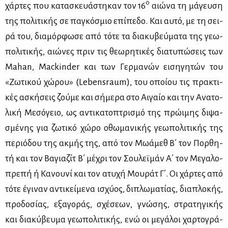
ο
χάρ­τες που κα­τα­σκευά­στη­καν τον 16
αιώ­να τη μά­γευ­ση
της πο­λι­τι­κής σε πα­γκό­σμιο επί­πε­δο. Και αυ­τό, με τη σει­
ρά του, δια­μόρ­φω­σε από τό­τε τα δια­κυ­βεύ­μα­τα της γε­ω­
πο­λι­τι­κής, αιώ­νες πριν τις θε­ω­ρη­τι­κές δια­τυ­πώ­σεις των
Mahan, Mackinder και των Γερ­μα­νών ει­ση­γη­τών του
«Zω­τι­κού χώ­ρου» (Lebensraum), του οποί­ου τις πρα­κτι­
κές ασκή­σεις ζού­με και σή­με­ρα στο Αι­γαίο και την Ανα­το­
λι­κή Με­σό­γειο, ως αντι­κα­το­πτρι­σμό της πρώ­ι­μης δι­ψα­
σμέ­νης για ζω­τι­κό χώ­ρο οθω­μα­νι­κής γε­ω­πο­λι­τι­κής της
πε­ριό­δου της ακ­μής της, από τον Μω­ά­μεθ Β΄ τον Πορ­θη­
τή και τον Βα­για­ζίτ Β΄ μέ­χρι τον Σου­λεϊ­μάν Α΄ τον Με­γα­λο­
πρε­πή ή Κα­νου­νί και τον ατυ­χή Μου­ράτ Γ΄. Οι χάρ­τες από
τό­τε έγι­ναν αντι­κεί­με­να ισχύ­ος, δι­πλω­μα­τί­ας, δια­πλο­κής,
προ­δο­σί­ας, εξα­γο­ράς, σχέ­σε­ων, γνώ­σης, στρα­τη­γι­κής
και δια­κύ­βευ­μα γε­ω­πο­λι­τι­κής, ενώ οι με­γά­λοι χαρ­το­γρά­