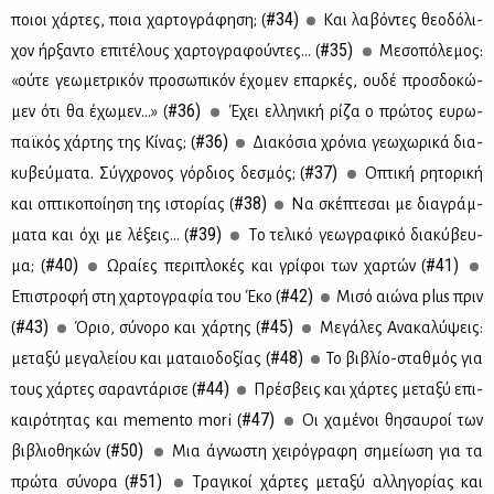
#34)
ποιοι χάρ­τες, ποια χαρ­το­γρά­φη­ση; (
Και λα­βό­ντες θε­ο­δό­λι­
#35)
χον ήρ­ξα­ντο επι­τέ­λους χαρ­το­γρα­φού­ντες... (
Με­σο­πό­λε­μος:
«ού­τε γε­ω­με­τρι­κόν προ­σω­πι­κόν έχο­μεν επαρ­κές, ου­δέ προσ­δο­κώ­
#36)
μεν ότι θα έχω­μεν...» (
Έχει ελ­λη­νι­κή ρί­ζα ο πρώ­τος ευ­ρω­
#36)
παϊ­κός χάρ­της της Κί­νας; (
Δια­κό­σια χρό­νια γε­ω­χω­ρι­κά δια­
#37)
κυ­βεύ­μα­τα. Σύγ­χρο­νος γόρ­διος δε­σμός; (
Οπτι­κή ρη­το­ρι­κή
#38)
και οπτι­κο­ποί­η­ση της ιστο­ρί­ας (
Να σκέ­πτε­σαι με δια­γράμ­
#39)
μα­τα και όχι με λέ­ξεις... (
Tο τε­λι­κό γε­ω­γρα­φι­κό δια­κύ­βευ­
#40)
#41)
μα; (
Ωραί­ες πε­ρι­πλο­κές και γρί­φοι των χαρ­τών (
#42)
Επι­στρο­φή στη χαρ­το­γρα­φία του Έκο (
Mι­σό αιώ­να plus πριν
#43)
#45)
(
Όριο, σύ­νο­ρο και χάρ­της (
Με­γά­λες Ανα­κα­λύ­ψεις:
#48)
με­τα­ξύ με­γα­λεί­ου και μα­ταιο­δο­ξί­ας (
Το βι­βλίο-σταθ­μός για
#44)
τους χάρ­τες σα­ρα­ντά­ρι­σε (
Πρέ­σβεις και χάρ­τες με­τα­ξύ επι­
#47)
και­ρό­τη­τας και memento mori (
Οι χα­μέ­νοι θη­σαυ­ροί των
#50)
βι­βλιο­θη­κών (
Μια άγνω­στη χει­ρό­γρα­φη ση­μεί­ω­ση για τα
#51)
πρώ­τα σύ­νο­ρα (
Τρα­γι­κοί χάρ­τες με­τα­ξύ αλ­λη­γο­ρί­ας και