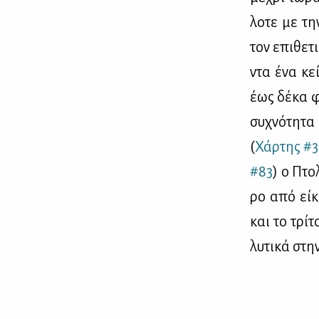
λο­τε με τη
τον επι­θε­τ
ντα ένα κεί
έως δέ­κα φο
συ­χνό­τη­τ
(
Χάρ­της #
#83
) ο Πτο­
ρο από εί­κ
και το τρί­τ
λυ­τι­κά στη