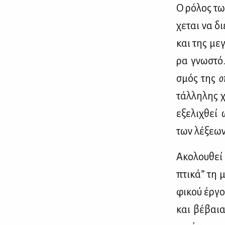
Ο ρό­λος των
χε­ται να δι
και της με­
ρα γνω­στό.
σμός της
ο
τάλ­λη­λης 
εξε­λι­χθεί
των λέ­ξε­ων
Ακο­λου­θεί
πτι­κά” τη 
φι­κού έρ­γ
και βέ­βαια