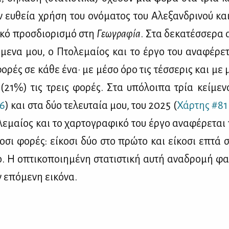
ν ευ­θεία χρή­ση του ονό­μα­τος του Αλε­ξαν­δρι­νού και
ι­κό προσ­διο­ρι­σμό στη
Γε­ω­γρα­φία
. Στα δε­κα­τέσ­σε­ρα
­με­να μου, ο Πτο­λε­μαί­ος και το έρ­γο του ανα­φέ­ρε
­ρές σε κά­θε ένα· με μέ­σο όρο τις τέσ­σε­ρις και με μ
α (21%) τις τρεις φο­ρές. Στα υπό­λοι­πα τρία κεί­με­
36
) και στα δύο τε­λευ­ταία μου, του 2025 (
Χάρ­της #81
λε­μαί­ος και το χαρ­το­γρα­φι­κό του έρ­γο ανα­φέ­ρε­ται 
ο­σι φο­ρές: εί­κο­σι δύο στο πρώ­το και εί­κο­σι επτά σ
ο. Η οπτι­κο­ποι­η­μέ­νη στα­τι­στι­κή αυ­τή ανα­δρο­μή φα
ν επό­με­νη ει­κό­να.