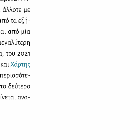
 άλ­λο­τε με
 από τα εξή­
­ται από μία
ε­γα­λύ­τε­ρη
να, του 2021
και
Χάρ­της
πε­ρισ­σό­τε­
το δεύ­τε­ρο
ί­νε­ται ανα­