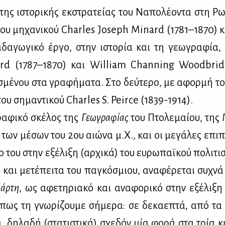
ης ιστο­ρι­κής εκ­στρα­τεί­ας του Να­πο­λέ­ο­ντα στη Ρω
του μη­χα­νι­κού Charles Joseph Minard (1781–1870) κ
­δα­γω­γι­κό έρ­γο, στην ιστο­ρία και τη γε­ω­γρα­φ
ard (1787–1870) και William Channing Woodbrid
­σμέ­νου στα γρα­φή­μα­τα. Στο δεύ­τε­ρο, με αφορ­μή το
του ση­μα­ντι­κού Charles S. Peirce (1839-1914).
ρα­φι­κό σκέ­λος της
Γε­ω­γρα­φί­ας
του Πτο­λε­μαί­ου, της
των μέ­σων του 2ου αιώ­να μ.Χ., και οι με­γά­λες επι­
γο του στην εξέ­λι­ξη (αρ­χι­κά) του ευ­ρω­παϊ­κού πο­λι­τι­σ
 και με­τέ­πει­τα του πα­γκό­σμιου, ανα­φέ­ρε­ται συ­χνά
άρ­τη
, ως αφε­τη­ρια­κό και ανα­φο­ρι­κό στην εξέ­λι­ξη
όπως τη γνω­ρί­ζου­με σή­με­ρα: σε δε­κα­ε­πτά, από τα
, δη­λα­δή (στα­τι­στι­κά) σχε­δόν μία φο­ρά στα τρία κ