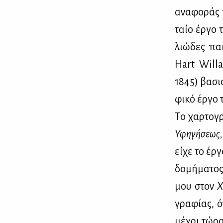
ανα­φο­ράς τ
ταίο έρ­γο 
λιώ­δες παι
Hart Will
1845) βα­σι
φι­κό έρ­γο 
Tο χαρ­το­γ
Υφη­γή­σε­ως,
εί­χε το έρ­
δο­μή­μα­τος
μου στον
Χ
γρα­φί­ας, 
μέ­χρι τώ­ρα