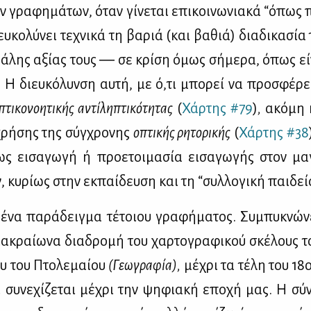
 γρα­φη­μά­των, όταν γί­νε­ται επι­κοι­νω­νια­κά “όπως 
ευ­κο­λύ­νει τε­χνι­κά τη βα­ριά (και βα­θιά) δια­δι­κα­σία
γά­λης αξί­ας τους ― σε κρί­ση όμως σή­με­ρα, όπως εί­ν
 Η διευ­κό­λυν­ση αυ­τή, με ό,τι μπο­ρεί να προ­σφέ­ρει
πτι­κο­νοη­τι­κής αντί­λη­πτι­κό­τη­τας
(
Χάρ­της #79
)
,
ακό­μη 
χρή­σης της σύγ­χρο­νης
οπτι­κής ρη­το­ρι­κής
(
Χάρ­της #38
 ως ει­σα­γω­γή ή προ­ε­τοι­μα­σία ει­σα­γω­γής στον μα­
, κυ­ρί­ως στην εκ­παί­δευ­ση και τη “συλ­λο­γι­κή παι­δε
 ένα πα­ρά­δειγ­μα τέ­τοιου γρα­φή­μα­τος. Συ­μπυ­κνώ­νε
μα­κραί­ω­να δια­δρο­μή του χαρ­το­γρα­φι­κού σκέ­λους τ
ου του Πτο­λε­μαί­ου
(Γε­ω­γρα­φία),
μέ­χρι τα τέ­λη του 1
 συ­νε­χί­ζε­ται μέ­χρι την ψη­φια­κή επο­χή μας. Η σύν­