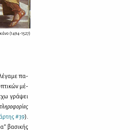
κάνο (1494-1527)
λέ­γα­με πα­
οπτι­κών μέ­
 έχω γρά­ψει
λη­ρο­φο­ρί­ας
άρ­της #39
).
α” βα­σι­κής