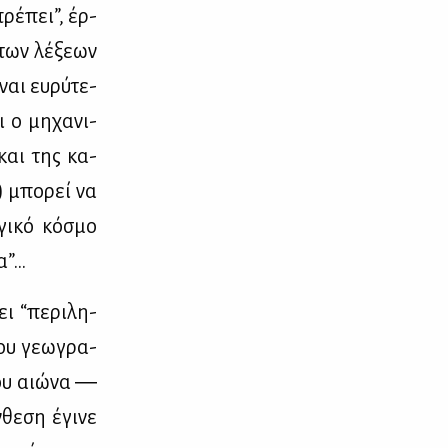
πρέ­πει”, έρ­
 των λέ­ξε­ων
αι ευ­ρύ­τε­
 ο μη­χα­νι­
και της κα­
) μπο­ρεί να
γι­κό κό­σμο
ία”…
ι “πε­ρι­λη­
ου γε­ω­γρα­
8ου αιώ­να ―
θε­ση έγι­νε