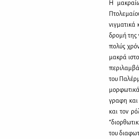
H μα­κραί­ω
Πτο­λε­μαί­ο
νιγ­μα­τι­κά
δρο­μή της γ
πο­λύς χρό­
μα­κρά ιστο
πε­ρι­λαμ­β
του Πα­λέρ­μ
μορ­φω­τι­κ
γρα­φη και 
και τον ρό­
“διορ­θω­τι­
του δια­φω­