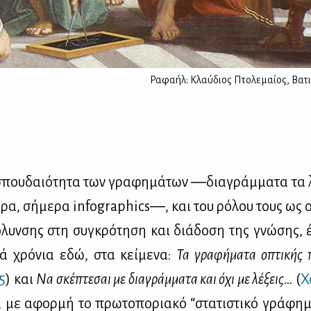
Ραφαήλ: Κλαύδιος Πτολεμαίος, Βατι
σπου­δαιό­τη­τα των γρα­φη­μά­των ―δια­γράμ­μα­τα τα 
ε­ρα, σή­με­ρα infographics―, και του ρό­λου τους ως 
­λυν­σης στη συ­γκρό­τη­ση και διά­δο­ση της γνώ­σης,
κά χρό­νια εδώ, στα κεί­με­να:
Τα γρα­φή­μα­τα οπτι­κής π
5
) και
Να σκέ­πτε­σαι με δια­γράμ­μα­τα και όχι με λέ­ξεις…
(
Χ
 με αφορ­μή το πρω­το­πο­ρια­κό “στα­τι­στι­κό γρά­φη­μ