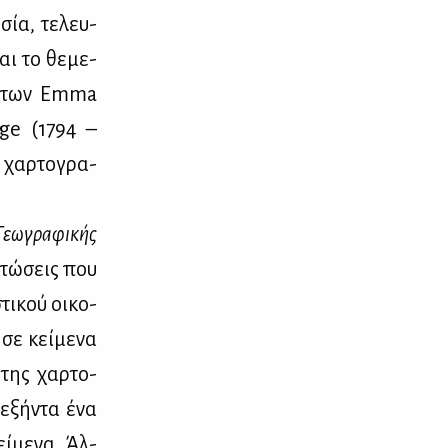
­σία, τε­λευ­
αι το θε­με­
ία, των Emma
ge (1794 –
 χαρ­το­γρα­
Γε­ω­γρα­φι­κής
πτώ­σεις που
τι­κού οι­κο­
 σε κεί­με­να
 της χαρ­το­
 εξή­ντα ένα
εί­με­να. Άλ­