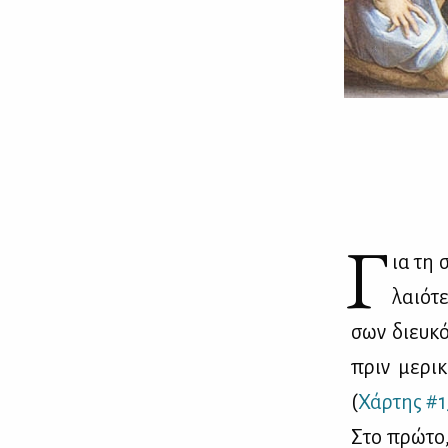
Γ
ια τη 
λαιό­τ
σων διευ­κό
πριν με­ρι­
(
Χάρ­της #1
Στο πρώ­το,