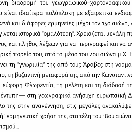
­νη δια­δρο­μή του γε­ω­γρα­φι­κού–χαρ­το­γρα­φι­κο
υ εί­ναι ιδιαί­τε­ρα πο­λύ­πλο­κη με εξαι­ρε­τι­κά εν­δια­
 κε­νά και διά­φο­ρες ερ­μη­νεί­ες μέ­χρι τον 15ο αιώ­να
ί­νε­ται ιστο­ρι­κά “ομα­λό­τε­ρη”. Χρειά­ζε­ται με­γά­λη 
νος και πλή­θος λέ­ξε­ων για να πε­ρι­γρα­φεί και να αν
­ρι­κή πο­ρεία του, από τα μέ­σα του 2ου αιώ­να μ.Χ. 
ά­νει τη “γνω­ρι­μία” της από τους Άρα­βες στη νορ­μαν
ο, τη βυ­ζα­ντι­νή με­τα­φο­ρά της από την Κων­στα­ντι­
ά εύ­φο­ρη Φλω­ρε­ντία, τη με­λέ­τη και τη διά­δο­σή 
έντυ­πη― στη γε­ω­γρα­φι­κά ανή­συ­χη ευ­ρω­παϊ­κή
λο της στην ανα­γέν­νη­ση, στις με­γά­λες ανα­κα­λύ­ψε
κή” ερ­μη­νευ­τι­κή χρή­ση της, στα τέ­λη του 18ου αιώ­να
τι­σμού…