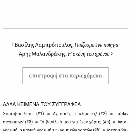
Βασίλης Λαμπρόπουλος,
Παίζουμε ένα ποίημα;
Άρης Μαλανδράκης,
Η σκόνη του χρόνου
επιστροφή στα περιεχόμενα
ΑΛΛΑ ΚΕΙΜΕΝΑ ΤΟΥ ΣΥΓΓΡΑΦΕΑ
#1)
#2)
Χαρ­το­βα­σί­λειο... (
Αχ αυ­τές οι κλί­μα­κες! (
Tablas
#3)
#5)
mexicanas! (
Το βα­σί­λειό μου για έναν χάρ­τη; (
Ακτο­
#6)
γραμ­μή: η μα­γι­κή γραμ­μή των ναυ­τι­κών χαρ­τών (
Mε­σημ­βρι­