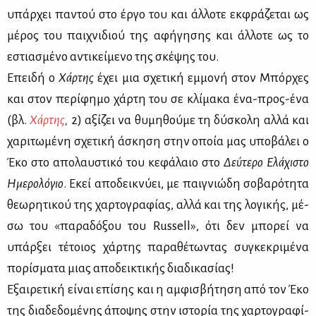
υπάρ­χει πα­ντού στο έρ­γο του και άλ­λο­τε εκ­φρά­ζε­ται ως
μέ­ρος του παι­χνι­διού της αφή­γη­σης και άλ­λο­τε ως το
εστια­σμέ­νο αντι­κεί­με­νο της σκέ­ψης του.
Επει­δή ο
Χάρ­της
έχει μια σχε­τι­κή εμ­μο­νή στον Μπόρ­χες
και στον πε­ρί­φη­μο χάρ­τη του σε κλί­μα­κα ένα-προς-ένα
(βλ.
Χάρ­της
,
2) αξί­ζει να θυ­μη­θού­με τη δύ­σκο­λη αλ­λά και
χα­ρι­τω­μέ­νη σχε­τι­κή άσκη­ση στην οποία μας υπο­βά­λει ο
Έκο στο απο­λαυ­στι­κό του κε­φά­λαιο στο
Δεύ­τε­ρο Ελά­χι­στο
Ημε­ρο­λό­γιο
. Εκεί απο­δει­κνύ­ει, με παι­γνιώ­δη σο­βα­ρό­τη­τα
θε­ω­ρη­τι­κού της χαρ­το­γρα­φί­ας, αλ­λά και της λο­γι­κής, μέ­
σω του «πα­ρα­δό­ξου του Russell», ότι δεν μπο­ρεί να
υπάρ­ξει τέ­τοιος χάρ­της πα­ρα­θέ­τω­ντας συ­γκε­κρι­μέ­να
πο­ρί­σμα­τα μιας απο­δει­κτι­κής δια­δι­κα­σί­ας!
Εξαι­ρε­τι­κή εί­ναι επί­σης και η αμ­φι­σβή­τη­ση από τον Έκο
της δια­δε­δο­μέ­νης άπο­ψης στην ιστο­ρία της χαρ­το­γρα­φί­