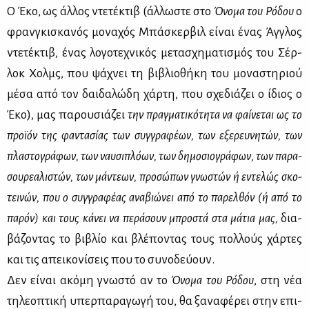
Ο Έκο, ως άλ­λος ντε­τέ­κτιβ (άλ­λω­στε στο
Όνο­μα του Ρό­δου
ο
φραν­γκι­σκα­νός μο­να­χός Μπά­σκερ­βιλ εί­ναι ένας Άγ­γλος
ντε­τέ­κτιβ, ένας λο­γο­τε­χνι­κός με­τα­σχη­μα­τι­σμός του Σέρ­
λοκ Χολμς, που ψά­χνει τη βι­βλιο­θή­κη του μο­να­στη­ριού
μέ­σα από τον δαι­δα­λώ­δη χάρ­τη, που σχε­διά­ζει ο ίδιος ο
Έκο), μας πα­ρου­σιά­ζει
την πραγ­μα­τι­κό­τη­τα να φαί­νε­ται
ως το
προ­ϊ­όν της φα­ντα­σί­ας των συγ­γρα­φέ­ων, των εξε­ρευ­νη­τών, των
πλα­στο­γρά­φων, των ναυ­σι­πλό­ων, των δη­μο­σιο­γρά­φων, των πα­ρα-
σου­ρε­α­λι­στών, των μά­ντε­ων, προ­σώ­πων γνω­στών ή εντε­λώς
σκο­
τει­νών, που ο συγ­γρα­φέ­ας
ανα­βιώ­νει από το πα­ρελ­θόν (ή από το
πα­ρόν) και τους κά­νει να πε­ρά­σουν μπρο­στά στα μά­τια μας,
δια­
βά­ζο­ντας το βι­βλίο και βλέ­πο­ντας τους πολ­λούς χάρ­τες
και τις απει­κο­νί­σεις που το συ­νο­δεύ­ουν.
Δεν εί­ναι ακό­μη γνω­στό αν το
Όνο­μα του Ρό­δου
, στη νέα
τη­λε­ο­πτι­κή υπερ­πα­ρα­γω­γή του, θα ξα­να­φέ­ρει στην επι­