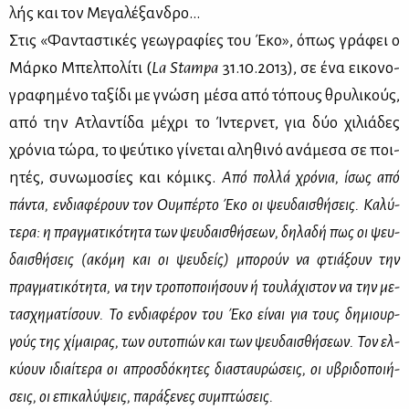
λής και τον Με­γα­λέ­ξαν­δρο...
Στις «Φα­ντα­στι­κές γε­ω­γρα­φί­ες του Έκο», όπως γρά­φει ο
Μάρ­κο Μπελ­πο­λί­τι (
La Stampa
31.10.2013), σε ένα ει­κο­νο­
γρα­φη­μέ­νο τα­ξί­δι με γνώ­ση μέ­σα από τό­πους θρυ­λι­κούς,
από την Ατλα­ντί­δα μέ­χρι το Ίντερ­νετ, για δύο χι­λιά­δες
χρό­νια τώ­ρα, το ψεύ­τι­κο γί­νε­ται αλη­θι­νό ανά­με­σα σε ποι­
η­τές, συ­νω­μο­σί­ες και κό­μικς.
Από πολ­λά χρό­νια, ίσως από
πά­ντα, εν­δια­φέ­ρουν τον Ου­μπέρ­το Έκο
οι ψευ­δαι­σθή­σεις. Κα­λύ­
τε­ρα: η πραγ­μα­τι­κό­τη­τα των ψευ­δαι­σθή­σε­ων, δη­λα­δή πως οι ψευ­
δαι­σθή­σεις (ακό­μη
και οι ψευ­δείς) μπο­ρούν να φτιά­ξουν την
πραγ­μα­τι­κό­τη­τα, να την τρο­πο­ποι­ή­σουν
ή του­λά­χι­στον να την με­
τα­σχη­μα­τί­σουν. Το εν­δια­φέ­ρον του Έκο εί­ναι για τους δη­μιουρ­
γούς της χί­μαι­ρας, των ου­το­πιών και των ψευ­δαι­σθή­σε­ων. Τον ελ­
κύ­ουν ιδιαί­τε­ρα οι απροσ­δό­κη­τες δια­σταυ­ρώ­σεις, οι υβρι­δο­ποι­ή­
σεις, οι επι­κα­λύ­ψεις, πα­ρά­ξε­νες συμ­πτώ­σεις.