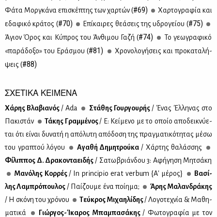
#69)
Φά­τα Μορ­γκά­να επι­σκέ­πτης των χαρ­τών (
Χαρ­το­γρα­φία και
#70)
#75)
εδα­φι­κό κρά­τος (
Επί­και­ρες θε­ά­σεις της υδρο­γεί­ου (
#74)
Άγιον Όρος και Κύ­προς του Άν­θι­μου Γα­ζή (
Το γε­ω­γρα­φι­κό
#81)
«πα­ρά­δο­ξο» του Ερά­σμου (
Χρο­νο­λο­γή­σεις και προ­κα­τα­λή­
#88)
ψεις (
ΣΧΕΤΙΚΑ ΚΕΙΜΕΝΑ
Χά­ρης Βλα­βια­νός
/ Ada
Στά­θης Γουρ­γου­ρής
/ Ένας Έλ­λη­νας στο
Πα­κι­στάν
Τά­κης Γραμ­μέ­νος
/ Ε: Κεί­με­νο με το οποίο απο­δει­κνύ­ε­
ται ότι εί­ναι δυ­να­τή η από­λυ­τη από­δο­ση της πραγ­μα­τι­κό­τη­τας μέ­σω
του γρα­πτού λό­γου
Αγα­θή Δη­μη­τρού­κα
/ Χάρ­της θα­λάσ­σης
Φί­λιπ­πος Δ. Δρα­κο­ντα­ει­δής
/ Σα­τω­βριάν­δου 3: Αφή­γη­ση Μη­τσά­κη
Μα­νό­λης Κορ­ρές
/ In principio erat verbum {Α' μέ­ρος}
Βα­σί­
λης Λα­μπρό­που­λος
/ Παί­ζου­με ένα ποί­η­μα;
Άρης Μα­λαν­δρά­κης
/ Η σκό­νη του χρό­νου
Τεύ­κρος Μι­χαη­λί­δης
/ Λο­γο­τε­χνία & Μα­θη­
μα­τι­κά
Γιώρ­γος-Ίκα­ρος Μπα­μπα­σά­κης
/ Φω­το­γρα­φία με τον