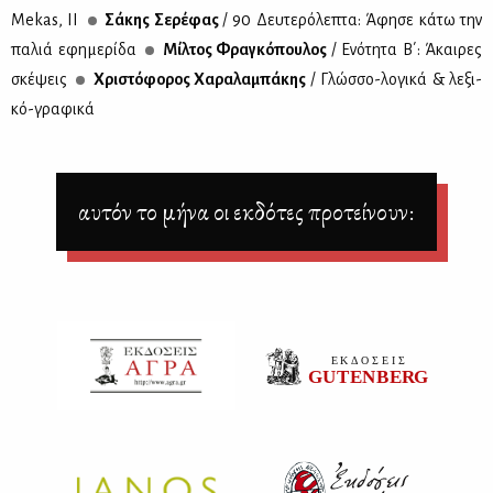
Mekas, ΙΙ
Σά­κης Σε­ρέ­φας
/ 90 Δευ­τε­ρό­λε­πτα: Άφη­σε κά­τω την
πα­λιά εφη­με­ρί­δα
Μίλ­τος Φρα­γκό­που­λος
/ Ενό­τη­τα Β΄: Άκαι­ρες
σκέ­ψεις
Χρι­στό­φο­ρος Χα­ρα­λα­μπά­κης
/ Γλώσ­σο-λο­γι­κά & λε­ξι­
κό-γρα­φι­κά
αυτόν το μήνα οι εκδότες προτείνουν: