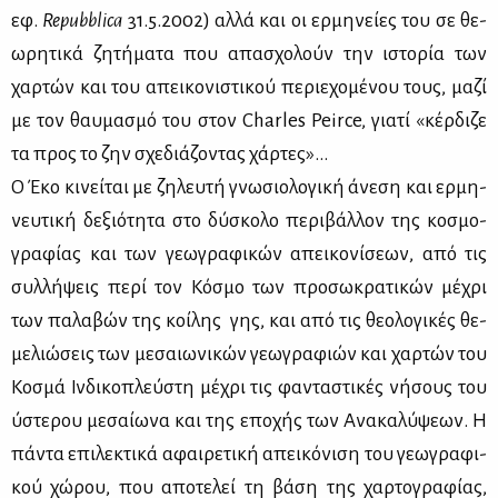
εφ.
Repubblica
31.5.2002) αλ­λά και οι ερ­μη­νεί­ες του σε θε­
ω­ρη­τι­κά ζη­τή­μα­τα που απα­σχο­λούν την ιστο­ρία των
χαρ­τών και του απει­κο­νι­στι­κού πε­ριε­χο­μέ­νου τους, μα­ζί
με τον θαυ­μα­σμό του στον Charles Peirce, για­τί «κέρ­δι­ζε
τα προς το ζην σχε­διά­ζο­ντας χάρ­τες»...
Ο Έκο κι­νεί­ται με ζη­λευ­τή γνω­σιο­λο­γι­κή άνε­ση και ερ­μη­
νευ­τι­κή δε­ξιό­τη­τα στο δύ­σκο­λο πε­ρι­βάλ­λον της κο­σμο­
γρα­φί­ας και των γε­ω­γρα­φι­κών απει­κο­νί­σε­ων, από τις
συλ­λή­ψεις πε­ρί τον Κό­σμο των προ­σω­κρα­τι­κών μέ­χρι
των πα­λα­βών της κοί­λης γης, και από τις θε­ο­λο­γι­κές θε­
με­λιώ­σεις των με­σαιω­νι­κών γε­ω­γρα­φιών και χαρ­τών του
Κο­σμά Ιν­δι­κο­πλεύ­στη μέ­χρι τις φα­ντα­στι­κές νή­σους του
ύστε­ρου με­σαί­ω­να και της επο­χής των Ανα­κα­λύ­ψε­ων. Η
πά­ντα επι­λε­κτι­κά αφαι­ρε­τι­κή απει­κό­νι­ση του γε­ω­γρα­φι­
κού χώ­ρου, που απο­τε­λεί τη βά­ση της χαρ­το­γρα­φί­ας,