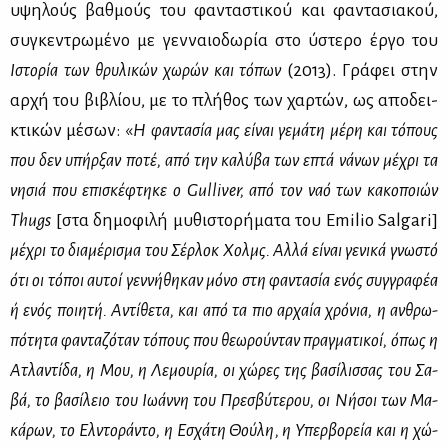
υψη­λούς βαθ­μούς του φα­ντα­στι­κού και φα­ντα­σια­κού,
συ­γκε­ντρω­μέ­νο με γεν­ναιο­δω­ρία στο ύστε­ρο έρ­γο του
Ιστο­ρία των θρυ­λι­κών χω­ρών και τό­πων
(2013). Γρά­φει στην
αρ­χή του βι­βλί­ου, με το πλή­θος των χαρ­τών, ως απο­δει­
κτι­κών μέ­σων: «
Η φα­ντα­σία μας
εί­ναι γε­μά­τη μέ­ρη και τό­πους
που δεν υπήρ­ξαν πο­τέ, από την κα­λύ­βα των επτά νά­νων μέ­χρι τα
νη­σιά που επι­σκέ­φτη­κε ο Gulliver, από τον ναό των κα­κο­ποιών
Thugs
[στα δη­μο­φι­λή μυ­θι­στο­ρή­μα­τα του Emilio Salgari]
μέ­χρι το δια­μέ­ρι­σμα του Σέρ­λοκ Χολμς. Αλ­λά εί­ναι γε­νι­κά γνω­στό
ότι οι τό­ποι αυ­τοί γεν­νή­θη­καν μό­νο στη φα­ντα­σία ενός συγ­γρα­φέα
ή ενός ποι­η­τή. Αντί­θε­τα, και από τα πιο αρ­χαία χρό­νια, η αν­θρω­
πό­τη­τα φα­ντα­ζό­ταν τό­πους
που θε­ω­ρού­νταν πραγ­μα­τι­κοί, όπως η
Ατλα­ντί­δα,
η Μου, η Λε­μου­ρία, οι χώ­ρες της βα­σί­λισ­σας του Σα­
βά, το βα­σί­λειο του
Ιω­άν­νη του Πρε­σβύ­τε­ρου, οι Νή­σοι των Μα­
κά­ρων, το Ελ­ντο­ρά­ντο, η Εσχά­τη Θού­λη
,
η Υπερ­βο­ρεία και η χώ­