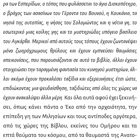
ρα των Εσπε­ρί­δων, ο τό­πος που φυ­λάσ­σε­ται το άγιο Δι­σκο­πό­τη­ρο
,
ο βρά­χος των ασα­σί­νων του Γέ­ρο­ντα του Βου­νού, η Κου­κά­νια, τα
νη­σιά της ου­το­πί­ας, η νή­σος του Σο­λο­μώ­ντος και η νό­τια γη, το
εσω­τε­ρι­κό μιας κοί­λης γης και το μυ­στη­ριώ­δες υπό­γειο βα­σί­λειο
του Αγκάρ­θα. Με­ρι­κοί από αυ­τούς τους τό­πους έχουν ζω­ντα­νέ­ψει
μό­νο ζω­η­ρό­χρω­μους θρύ­λους και έχουν εμπνεύ­σει θαυ­μά­σιες
απει­κο­νί­σεις, που πα­ρου­σιά­ζο­νται σε αυ­τό το βι­βλίο, άλ­λοι έχουν
στοι­χειώ­σει την τα­ραγ­μέ­νη φα­ντα­σία του κυ­νη­γού μυ­στη­ρί­ων, άλ­
λοι ακό­μα έχουν προ­κα­λέ­σει τα­ξί­δια και εξε­ρευ­νή­σεις έτσι ώστε,
επι­διώ­κο­ντας μια
ψευ­δαί­σθη­ση
,
τα­ξι­διώ­τες από όλες τις χώ­ρες να
έχουν ανα­κα­λύ­ψει άλ­λα μέ­ρη.
Και όλα αυ­τά αφού έχει ξε­κι­νή­
σει, όπως κά­νει πά­ντα ο Έκο από την αρ­χαιό­τη­τα, την
επί­πε­δη γη των Μι­λη­σί­ων και τους αντί­πο­δες αρ­γό­τε­ρα,
από τις χώ­ρες της Βί­βλου, εκεί­νες του Ομή­ρου και τα
επτά θαύ­μα­τα του κό­σμου, από τα θαυ­μα­στά της Ανα­το­