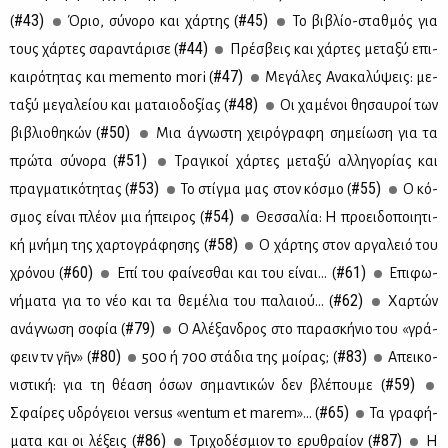
#43)
#45)
(
Όριο, σύ­νο­ρο και χάρ­της (
Το βι­βλίο-σταθ­μός για
#44)
τους χάρ­τες σα­ρα­ντά­ρι­σε (
Πρέ­σβεις και χάρ­τες με­τα­ξύ επι­
#47)
και­ρό­τη­τας και memento mori (
Με­γά­λες Ανα­κα­λύ­ψεις: με­
#48)
τα­ξύ με­γα­λεί­ου και μα­ταιο­δο­ξί­ας (
Οι χα­μέ­νοι θη­σαυ­ροί των
#50)
βι­βλιο­θη­κών (
Μια άγνω­στη χει­ρό­γρα­φη ση­μεί­ω­ση για τα
#51)
πρώ­τα σύ­νο­ρα (
Τρα­γι­κοί χάρ­τες με­τα­ξύ αλ­λη­γο­ρί­ας και
#53)
#55)
πραγ­μα­τι­κό­τη­τας (
Το στίγ­μα μας στον κό­σμο (
Ο κό­
#54)
σμος εί­ναι πλέ­ον μια ήπει­ρος (
Θεσ­σα­λία: Η προει­δο­ποι­η­τι­
#58)
κή μνή­μη της χαρ­το­γρά­φη­σης (
O χάρ­της στον αρ­γα­λειό του
#60)
#61)
χρό­νου (
Επί του φαί­νε­σθαι και του εί­ναι... (
Επι­φω­
#62)
νή­μα­τα για το νέο και τα θε­μέ­λια του πα­λαιού... (
Χαρ­τών
#79)
ανά­γνω­ση σο­φία (
Ο Αλέ­ξαν­δρος στο πα­ρα­σκή­νιο του «γρά­
#80)
#83)
φειν τὴν γῆν» (
500 ή 700 στά­δια της μοί­ρας; (
Απει­κο­
#59)
νι­στι­κή: για τη θέ­α­ση όσων ση­μα­ντι­κών δεν βλέ­που­με (
#65)
Σφαί­ρες υδρό­γειοι versus «ventum et marem»... (
Τα γρα­φή­
#86)
#87)
μα­τα και οι λέ­ξεις (
Τρι­χο­δέ­σμιον το ερυ­θραί­ον (
Η