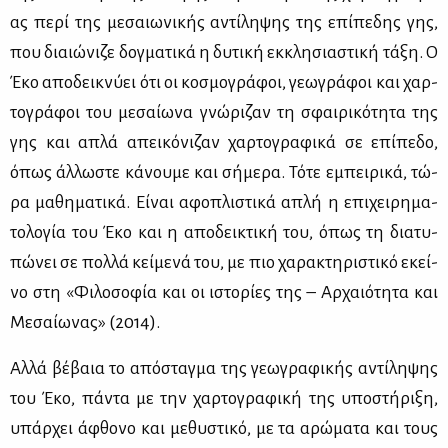
ας πε­ρί της με­σαιω­νι­κής αντί­λη­ψης της επί­πε­δης γης,
που διαιώ­νι­ζε δογ­μα­τι­κά η δυ­τι­κή εκ­κλη­σια­στι­κή τά­ξη. Ο
Έκο απο­δει­κνύ­ει ότι οι κο­σμο­γρά­φοι, γε­ω­γρά­φοι και χαρ­
το­γρά­φοι του με­σαί­ω­να γνώ­ρι­ζαν τη σφαι­ρι­κό­τη­τα της
γης και απλά απει­κό­νι­ζαν χαρ­το­γρα­φι­κά σε επί­πε­δο,
όπως άλ­λω­στε κά­νου­με και σή­με­ρα. Τό­τε εμπει­ρι­κά, τώ­
ρα μα­θη­μα­τι­κά. Εί­ναι αφο­πλι­στι­κά απλή η επι­χει­ρη­μα­
το­λο­γία του Έκο και η απο­δει­κτι­κή του, όπως τη δια­τυ­
πώ­νει σε πολ­λά κεί­με­νά του, με πιο χα­ρα­κτη­ρι­στι­κό εκεί­
νο στη «Φι­λο­σο­φία και οι ιστο­ρί­ες της – Αρ­χαιό­τη­τα και
Με­σαί­ω­νας» (2014).
Αλ­λά βέ­βαια το από­σταγ­μα της γε­ω­γρα­φι­κής αντί­λη­ψης
του Έκο, πά­ντα με την χαρ­το­γρα­φι­κή της υπο­στή­ρι­ξη,
υπάρ­χει άφθο­νο και με­θυ­στι­κό, με τα αρώ­μα­τα και τους