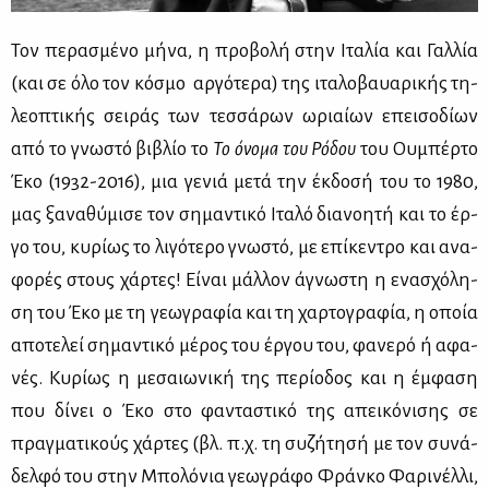
Τον πε­ρα­σμέ­νο μή­να, η προ­βο­λή στην Ιτα­λία και Γαλ­λία
(και σε όλο τον κό­σμο αρ­γό­τε­ρα) της ιτα­λο­βαυα­ρι­κής τη­
λε­ο­πτι­κής σει­ράς των τεσ­σά­ρων ωριαί­ων επει­σο­δί­ων
από το γνω­στό βι­βλίο το
Το όνο­μα του Ρό­δου
του Ου­μπέρ­το
Έκο (1932-2016), μια γε­νιά με­τά την έκ­δο­σή του το 1980,
μας ξα­να­θύ­μι­σε τον ση­μα­ντι­κό Ιτα­λό δια­νοη­τή και το έρ­
γο του, κυ­ρί­ως το λι­γό­τε­ρο γνω­στό, με επί­κε­ντρο και ανα­
φο­ρές στους χάρ­τες! Eί­ναι μάλ­λον άγνω­στη η ενα­σχό­λη­
ση του Έκο με τη γε­ω­γρα­φία και τη χαρ­το­γρα­φία, η οποία
απο­τε­λεί ση­μα­ντι­κό μέ­ρος του έρ­γου του, φα­νε­ρό ή αφα­
νές. Κυ­ρί­ως η με­σαιω­νι­κή της πε­ρί­ο­δος και η έμ­φα­ση
που δί­νει ο Έκο στο φα­ντα­στι­κό της απει­κό­νι­σης σε
πραγ­μα­τι­κούς χάρ­τες (βλ. π.χ. τη συ­ζή­τη­σή με τον συ­νά­
δελ­φό του στην Μπο­λό­νια γε­ω­γρά­φο Φράν­κο Φα­ρι­νέλ­λι,