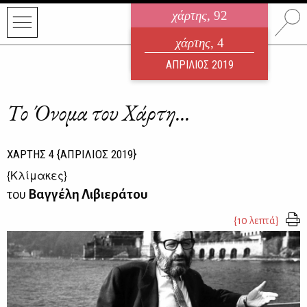
χάρτης
, 92
ηλεκτρονικό περιοδικό
χάρτης
, 4
ΑΥΓΟΥΣΤΟΣ 2026
ΑΠΡΙΛΙΟΣ 2019
Το Όνομα του Χάρτη...
ΧΑΡΤΗΣ
4
{ΑΠΡΙΛΙΟΣ 2019}
{
Κλίμακες
}
του
Βαγγέλη Λιβιεράτου
{10 λεπτά}