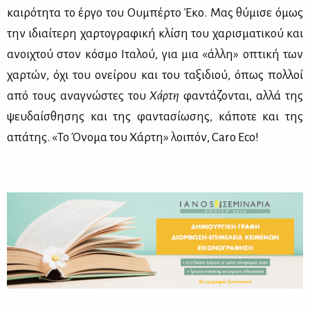
και­ρό­τη­τα το έρ­γο του Ου­μπέρ­το Έκο. Μας θύ­μι­σε όμως
την ιδιαί­τε­ρη χαρ­το­γρα­φι­κή κλί­ση του χα­ρι­σμα­τι­κού και
ανοι­χτού στον κό­σμο Ιτα­λού, για μια «άλ­λη» οπτι­κή των
χαρ­τών, όχι του ονεί­ρου και του τα­ξι­διού, όπως πολ­λοί
από τους ανα­γνώ­στες του
Χάρ­τη
φα­ντά­ζο­νται, αλ­λά της
ψευ­δαί­σθη­σης και της φα­ντα­σί­ω­σης, κά­πο­τε και της
απά­της. «Το Όνο­μα του Χάρ­τη» λοι­πόν, Caro Eco!