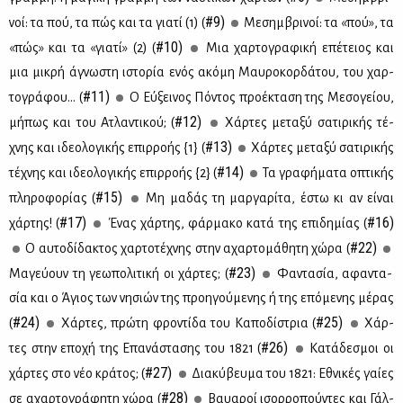
#9)
νοί: τα πού, τα πώς και τα για­τί (1) (
Mε­σημ­βρι­νοί: τα «πού», τα
#10)
«πώς» και τα «για­τί» (2) (
Μια χαρ­το­γρα­φι­κή επέ­τειος και
μια μι­κρή άγνω­στη ιστο­ρία ενός ακό­μη Μαυ­ρο­κορ­δά­του, του χαρ­
#11)
το­γρά­φου... (
O Εύ­ξει­νος Πό­ντος προ­έ­κτα­ση της Με­σο­γεί­ου,
#12)
μή­πως και του Ατλα­ντι­κού; (
Χάρ­τες με­τα­ξύ σα­τι­ρι­κής τέ­
#13)
χνης και ιδε­ο­λο­γι­κής επιρ­ρο­ής {1} (
Χάρ­τες με­τα­ξύ σα­τι­ρι­κής
#14)
τέ­χνης και ιδε­ο­λο­γι­κής επιρ­ρο­ής {2} (
Τα γρα­φή­μα­τα οπτι­κής
#15)
πλη­ρο­φο­ρί­ας (
Mη μα­δάς τη μαρ­γα­ρί­τα, έστω κι αν εί­ναι
#17)
#16)
χάρ­της! (
Ένας χάρ­της, φάρ­μα­κο κα­τά της επι­δη­μί­ας (
#22)
O αυ­το­δί­δα­κτος χαρ­το­τέ­χνης στην αχαρ­το­μά­θη­τη χώ­ρα (
#23)
Μα­γεύ­ουν τη γε­ω­πο­λι­τι­κή οι χάρ­τες; (
Φα­ντα­σία, αφα­ντα­
σία και ο Άγιος των νη­σιών της προη­γού­με­νης ή της επό­με­νης μέ­ρας
#24)
#25)
(
Χάρ­τες, πρώ­τη φρο­ντί­δα του Κα­πο­δί­στρια (
Χάρ­
#26)
τες στην επο­χή της Επα­νά­στα­σης του 1821 (
Kα­τά­δε­σμοι οι
#27)
χάρ­τες στο νέο κρά­τος; (
Δια­κύ­βευ­μα του 1821: Εθνι­κές γαί­ες
#28)
σε αχαρ­το­γρά­φη­τη χώ­ρα (
Βαυα­ροί ισορ­ρο­πoύ­ντες και Γάλ­