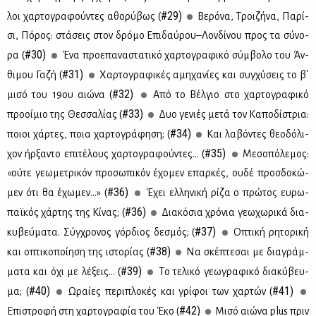
#29)
λοι χαρ­το­γρα­φού­ντες αθο­ρύ­βως (
Βε­ρό­να, Τροι­ζή­να, Πα­ρί­
σι, Πό­ρος: στά­σεις στον δρό­μο Επι­δαύ­ρου–Λον­δί­νου προς τα σύ­νο­
#30)
ρα (
Ένα προ­ε­πα­να­στα­τι­κό χαρ­το­γρα­φι­κό σύμ­βο­λο του Άν­
#31)
θι­μου Γα­ζή (
Χαρ­το­γρα­φι­κές αμη­χα­νί­ες και συγ­χύ­σεις το β΄
#32)
μι­σό του 19ου αιώ­να (
Από το Βέλ­γιο στο χαρ­το­γρα­φι­κό
#33)
προ­οί­μιο της Θεσ­σα­λί­ας (
Δυο γε­νιές με­τά τον Κα­πο­δί­στρια:
#34)
ποιοι χάρ­τες, ποια χαρ­το­γρά­φη­ση; (
Και λα­βό­ντες θε­ο­δό­λι­
#35)
χον ήρ­ξα­ντο επι­τέ­λους χαρ­το­γρα­φού­ντες... (
Με­σο­πό­λε­μος:
«ού­τε γε­ω­με­τρι­κόν προ­σω­πι­κόν έχο­μεν επαρ­κές, ου­δέ προσ­δο­κώ­
#36)
μεν ότι θα έχω­μεν...» (
Έχει ελ­λη­νι­κή ρί­ζα ο πρώ­τος ευ­ρω­
#36)
παϊ­κός χάρ­της της Κί­νας; (
Δια­κό­σια χρό­νια γε­ω­χω­ρι­κά δια­
#37)
κυ­βεύ­μα­τα. Σύγ­χρο­νος γόρ­διος δε­σμός; (
Οπτι­κή ρη­το­ρι­κή
#38)
και οπτι­κο­ποί­η­ση της ιστο­ρί­ας (
Να σκέ­πτε­σαι με δια­γράμ­
#39)
μα­τα και όχι με λέ­ξεις... (
Tο τε­λι­κό γε­ω­γρα­φι­κό δια­κύ­βευ­
#40)
#41)
μα; (
Ωραί­ες πε­ρι­πλο­κές και γρί­φοι των χαρ­τών (
#42)
Επι­στρο­φή στη χαρ­το­γρα­φία του Έκο (
Mι­σό αιώ­να plus πριν