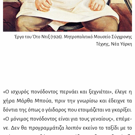
Έργο του Ότο Ντιξ (1926). Μητροπολιτικό Μουσείο Σύγχρονης
Τέχνης, Νέα Υόρκη
«Ο ισχυ­ρός πο­νό­δο­ντος περ­νά­ει και ξε­χνιέ­ται», έλε­γε η
χή­ρα Μάρ­θα Μπούα, πριν την γνω­ρί­σω και έδει­χνε τα
δό­ντια της όπως ο γάι­δα­ρος που ετοι­μά­ζε­ται να γκα­ρί­ξει.
«Ο μό­νι­μος πο­νό­δο­ντος εί­ναι για τους γε­ναί­ους», επέ­με­
νε. Δεν θα προ­γραμ­μά­τι­ζα λοι­πόν εκεί­νο το τα­ξί­δι με το