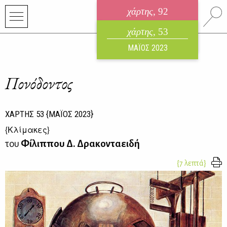
χάρτης
, 92
ηλεκτρονικό περιοδικό
χάρτης
, 53
ΑΥΓΟΥΣΤΟΣ 2026
ΜΑΪΟΣ 2023
Πονόδοντος
ΧΑΡΤΗΣ
53
{ΜΑΪΟΣ 2023}
{
Κλίμακες
}
του
Φίλιππου Δ. Δρακονταειδή
{7 λεπτά}