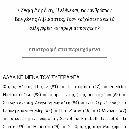
Ζέφη Δαράκη,
Η εξέγερση των ανθρώπων
Βαγγέλης Λιβιεράτος,
Τραγικοί χάρτες μεταξύ
αλληγορίας και πραγματικότητας
επιστροφή στα περιεχόμενα
ΑΛΛΑ ΚΕΙΜΕΝΑ ΤΟΥ ΣΥΓΓΡΑΦΕΑ
#1)
#2)
Φά­ρος Λάκ­κας Πα­ξών (
Τα κου­μπιά (
Friedrich
#3)
#3)
Hartmann Graf (
Το πρώ­τον της ζω­ής μου τα­ξί­διον (
#4)
Σα­τω­βριάν­δου 3: Αφή­γη­ση Μη­τσά­κη (
1741, Ο ρι­νό­κε­ρος του
#5)
#6)
#7)
Ιω­άν­νη βαν ντερ Μί­ερ (
Η μα­νέ­στρα (
Ο Μι­χά­λης (
Το κα­τοι­κη­μέ­νο σώ­μα της Séraphine Elisabeth Jacquet de la
#9)
#9)
Guerre (
Η αδι­κία (
Σταθ­μάρ­χης στην Μπο­χό­ρι­τσα