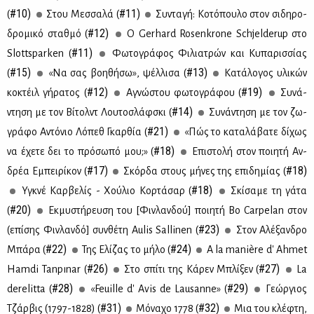
#10)
#11)
(
Στου Μεσ­σα­λά (
Συ­ντα­γή: Κο­τό­που­λο στον σι­δη­ρο­
#12)
δρο­μι­κό σταθ­μό (
O Gerhard Rosenkrone Schjelderup στο
#11)
Slottsparken (
Φω­το­γρά­φος Φι­λια­τρών και Κυ­πα­ρισ­σί­ας
#15)
#13)
(
«Να σας βοη­θή­σω», ψέλ­λι­σα (
Κα­τά­λο­γος υλι­κών
#12)
#19)
κο­κτέιλ γή­ρα­τος (
Αγνώ­στου φω­το­γρά­φου (
Συ­νά­
#14)
ντη­ση με τον Βί­τολντ Λου­το­σλάφ­σκι (
Συ­νά­ντη­ση με τον ζω­
#21)
γρά­φο Αντό­νιο Λό­πεθ Γκαρ­θία (
«Πώς το κα­τα­λά­βα­τε δί­χως
#18)
να έχε­τε δει το πρό­σω­πό μου;» (
Επι­στο­λή στον ποι­η­τή Αν­
#17)
#18)
δρέα Εμπει­ρί­κον (
Σκόρ­δα στους μή­νες της επι­δη­μί­ας (
#18)
Υγκνέ Καρ­βε­λίς - Χού­λιο Κορ­τά­σαρ (
Σκί­σα­με τη γά­τα
#20)
(
Εκ­μυ­στή­ρευ­ση του [Φιν­λαν­δού] ποι­η­τή Bo Carpelan στον
#23)
(επί­σης Φιν­λαν­δό] συν­θέ­τη Aulis Sallinen (
Στον Αλέ­ξαν­δρο
#22)
#24)
Μπά­ρα (
Της Ελί­ζας το μή­λο (
A la manière d' Ahmet
#26)
#27)
Hamdi Tanpınar (
Στο σπί­τι της Κά­ρεν Μπλί­ξεν (
La
#28)
#29)
derelitta (
«Feuille d' Avis de Lausanne» (
Γε­ώρ­γιος
#31)
#32)
Τζάρ­βις (1797-1828) (
Μό­να­χο 1778 (
Mια του κλέ­φτη,