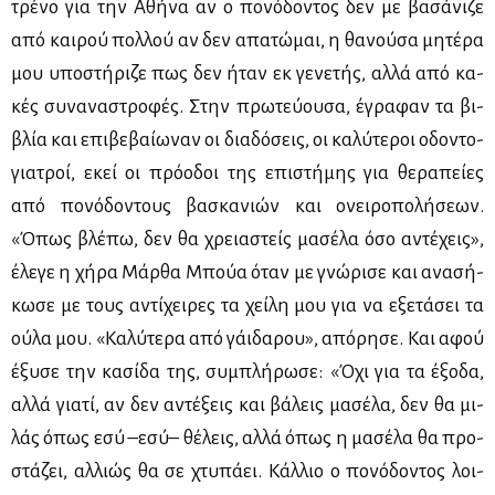
τρέ­νο για την Αθή­να αν ο πο­νό­δο­ντος δεν με βα­σά­νι­ζε
από και­ρού πολ­λού αν δεν απα­τώ­μαι, η θα­νού­σα μη­τέ­ρα
μου υπο­στή­ρι­ζε πως δεν ήταν εκ γε­νε­τής, αλ­λά από κα­
κές συ­να­να­στρο­φές. Στην πρω­τεύ­ου­σα, έγρα­φαν τα βι­
βλία και επι­βε­βαί­ω­ναν οι δια­δό­σεις, οι κα­λύ­τε­ροι οδο­ντο­
για­τροί, εκεί οι πρό­ο­δοι της επι­στή­μης για θε­ρα­πεί­ες
από πο­νό­δο­ντους βα­σκα­νιών και ονει­ρο­πο­λή­σε­ων.
«Όπως βλέ­πω, δεν θα χρεια­στείς μα­σέ­λα όσο αντέ­χεις»,
έλε­γε η χή­ρα Μάρ­θα Μπούα όταν με γνώ­ρι­σε και ανα­σή­
κω­σε με τους αντί­χει­ρες τα χεί­λη μου για να εξε­τά­σει τα
ού­λα μου. «Κα­λύ­τε­ρα από γάι­δα­ρου», από­ρη­σε. Και αφού
έξυ­σε την κα­σί­δα της, συ­μπλή­ρω­σε: «Όχι για τα έξο­δα,
αλ­λά για­τί, αν δεν αντέ­ξεις και βά­λεις μα­σέ­λα, δεν θα μι­
λάς όπως εσύ –εσύ– θέ­λεις, αλ­λά όπως η μα­σέ­λα θα προ­
στά­ζει, αλ­λιώς θα σε χτυ­πά­ει. Κάλ­λιο ο πο­νό­δο­ντος λοι­