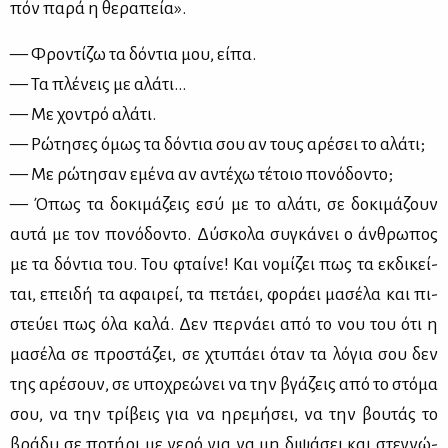
πόν πα­ρά η θε­ρα­πεία».
— Φρο­ντί­ζω τα δό­ντια μου, εί­πα.
— Τα πλέ­νεις με αλά­τι...
— Με χο­ντρό αλά­τι.
— Ρώ­τη­σες όμως τα δό­ντια σου αν τους αρέ­σει το αλά­τι;
— Με ρώ­τη­σαν εμέ­να αν αντέ­χω τέ­τοιο πο­νό­δο­ντο;
— Όπως τα δο­κι­μά­ζεις εσύ με το αλά­τι, σε δο­κι­μά­ζουν
αυ­τά με τον πο­νό­δο­ντο. Δύ­σκο­λα συ­γκά­νει ο άν­θρω­πος
με τα δό­ντια του. Του φταί­νε! Και νο­μί­ζει πως τα εκ­δι­κεί­
ται, επει­δή τα αφαι­ρεί, τα πε­τά­ει, φο­ρά­ει μα­σέ­λα και πι­
στεύ­ει πως όλα κα­λά. Δεν περ­νά­ει από το νου του ότι η
μα­σέ­λα σε προ­στά­ζει, σε χτυ­πά­ει όταν τα λό­για σου δεν
της αρέ­σουν, σε υπο­χρε­ώ­νει να την βγά­ζεις από το στό­μα
σου, να την τρί­βεις για να ηρε­μή­σει, να την βου­τάς το
βρά­δυ σε πο­τή­ρι με νε­ρό για να μη δι­ψά­σει και στε­γνώ­