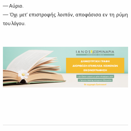
— Αύ­ριο.
— Όχι με­τ' επι­στρο­φής λοι­πόν, απο­φά­σι­σα εν τη ρύ­μη
του λό­γου.