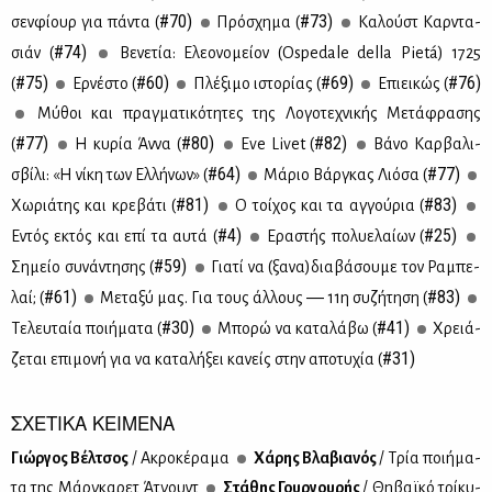
#70)
#73)
σεν­φί­ουρ για πά­ντα (
Πρό­σχη­μα (
Κα­λούστ Καρ­ντα­
#74)
σιάν (
Βε­νε­τία: Ελε­ο­νο­μεί­ον (Ospedale della Pietá) 1725
#75)
#60)
#69)
#76)
(
Ερ­νέ­στο (
Πλέ­ξι­μο ιστο­ρί­ας (
Επιει­κώς (
Μύ­θοι και πραγ­μα­τι­κό­τη­τες της Λο­γο­τε­χνι­κής Με­τά­φρα­σης
#77)
#80)
#82)
(
Η κυ­ρία Άν­να (
Eve Livet (
Βά­νο Καρ­βα­λι­
#64)
#77)
σβί­λι: «Η νί­κη των Ελ­λή­νων» (
Μά­ριο Βάρ­γκας Λιό­σα (
#81)
#83)
Χω­ριά­της και κρε­βά­τι (
Ο τοί­χος και τα αγ­γού­ρια (
#4)
#25)
Εντός εκτός και επί τα αυ­τά (
Ερα­στής πο­λυ­ε­λαί­ων (
#59)
Ση­μείο συ­νά­ντη­σης (
Για­τί να (ξα­να)δια­βά­σου­με τον Ρα­μπε­
#61)
#83)
λαί; (
Με­τα­ξύ μας. Για τους άλ­λους ― 11η συ­ζή­τη­ση (
#30)
#41)
Tε­λευ­ταία ποι­ή­μα­τα (
Μπο­ρώ να κα­τα­λά­βω (
Χρειά­
#31)
ζε­ται επι­μο­νή για να κα­τα­λή­ξει κα­νείς στην απο­τυ­χία (
ΣΧΕΤΙΚΑ ΚΕΙΜΕΝΑ
Γιώρ­γος Βέλ­τσος
/ Ακρο­κέ­ρα­μα
Χά­ρης Βλα­βια­νός
/ Τρία ποι­ή­μα­
τα της Μάρ­γκα­ρετ Άτ­γουντ
Στά­θης Γουρ­γου­ρής
/ Θη­βαϊ­κό τρί­κυ­