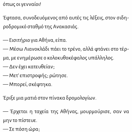
όπως οι γεν­ναί­οι!
Έφτα­σα, συ­νο­δευό­με­νος από αυ­τές τις λέ­ξεις, στον σι­δη­
ρο­δρο­μι­κό σταθ­μό της Ανα­κα­σιάς.
— Ει­σι­τή­ριο για Αθή­να, εί­πα.
— Μέ­σω Λια­νο­κλά­δι πά­ει το τρέ­νο, αλ­λά φτά­νει στο τέρ­
μα, με ενη­μέ­ρω­σε ο κο­λο­κυ­θο­κέ­φα­λος υπάλ­λη­λος.
— Δεν έχει κα­τευ­θεί­αν;
— Με­τ' επι­στρο­φής; ρώ­τη­σε.
— Μπο­ρεί, σκέ­φτη­κα.
Έρι­ξε μια μα­τιά στον πί­να­κα δρο­μο­λο­γί­ων.
— Έρ­χε­ται η τα­χεία της Αθή­νας, μουρ­μού­ρι­σε, σαν να
μην το πί­στευε.
— Σε πό­ση ώρα;