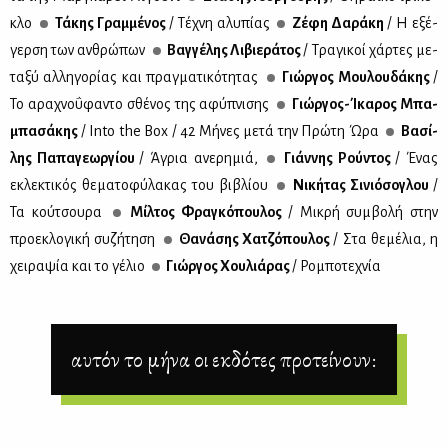
κλο
Τά­κης Γραμ­μέ­νος
/ Τέ­χνη αλυ­πί­ας
Ζέ­φη Δα­ρά­κη
/ Η εξέ­
γερ­ση των αν­θρώ­πων
Βαγ­γέ­λης Λι­βιε­ρά­τος
/ Τρα­γι­κοί χάρ­τες με­
τα­ξύ αλ­λη­γο­ρί­ας και πραγ­μα­τι­κό­τη­τας
Γιώρ­γος Μου­λου­δά­κης
/
Το αρα­χνο­ΰ­φα­ντο σθέ­νος της αφύ­πνι­σης
Γιώρ­γος-Ίκα­ρος Μπα­
μπα­σά­κης
/ Into the Box / 42 Μή­νες με­τά την Πρώ­τη Ώρα
Βα­σί­
λης Πα­πα­γε­ωρ­γί­ου
/ Άγρια ανε­ρη­μιά,
Γιάν­νης Ρού­ντος
/ Ένας
εκλε­κτι­κός θε­μα­το­φύ­λα­κας του βι­βλί­ου
Νι­κή­τας Σι­νιό­σο­γλου
/
Τα κού­τσου­ρα
Μίλ­τος Φρα­γκό­που­λος
/ Μι­κρή συμ­βο­λή στην
προ­ε­κλο­γι­κή συ­ζή­τη­ση
Θα­νά­σης Χα­τζό­που­λος
/ Στα θε­μέ­λια, η
χει­ρα­ψία και το γέ­λιο
Γιώρ­γος Χου­λιά­ρας
/ Ρο­μπο­τε­χνία
αυτόν το μήνα οι εκδότες προτείνουν: