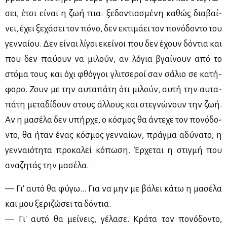
σει, έτσι εί­ναι η ζωή πια: ξε­δο­ντια­σμέ­νη κα­θώς δια­βαί­
νει, έχει ξε­χά­σει τον πό­νο, δεν εκτι­μά­ει τον πο­νό­δο­ντο του
γεν­ναί­ου. Δεν εί­ναι λί­γοι εκεί­νοι που δεν έχουν δό­ντια και
που δεν παύ­ουν να μι­λούν, αν λό­για βγαί­νουν από το
στό­μα τους και όχι φθόγ­γοι γλι­τσε­ροί σαν σά­λιο σε κα­τή­
φο­ρο. Ζουν με την αυ­τα­πά­τη ότι μι­λούν, αυ­τή την αυ­τα­
πά­τη με­τα­δί­δουν στους άλ­λους και στε­γνώ­νουν την ζωή.
Αν η μα­σέ­λα δεν υπήρ­χε, ο κό­σμος θα άντε­χε τον πο­νό­δο­
ντο, θα ήταν ένας κό­σμος γεν­ναί­ων, πράγ­μα αδύ­να­το, η
γεν­ναιό­τη­τα προ­κα­λεί κό­πω­ση. Έρ­χε­ται η στιγ­μή που
ανα­ζη­τάς την μα­σέ­λα.
— Γι' αυ­τό θα φύ­γω... Για να μην με βά­λει κά­τω η μα­σέ­λα
και μου ξε­ρι­ζώ­σει τα δό­ντια.
— Γι' αυ­τό θα μεί­νεις, γέ­λα­σε. Κρά­τα τον πο­νό­δο­ντο,