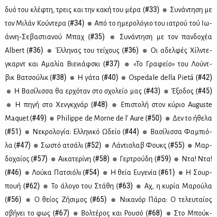
#33)
δυό του κλέ­φτη, τρεις και την κα­κή του μέ­ρα (
Συ­νά­ντη­ση με
#34)
τον Μι­λάν Κού­ντε­ρα (
Από το ημε­ρο­λό­γιο του ια­τρού τού Ιω­
#35)
άν­νη-Σε­βα­στια­νού Μπαχ (
Συ­νά­ντη­ση με τον παν­δο­χέα
#36)
#36)
Albert (
Έλ­λη­νας του τεί­χους (
Οι αδελ­φές Χίλ­ντε­
#37)
γκαρντ και Aμα­λία Βιε­νιάφ­σκι (
«Το Γρα­φείο» του Λού­ντ­
#38)
#40)
#42)
βικ Βα­τσού­λικ (
Η γά­τα (
Ospedale della Pietá (
#43)
#45)
H Bα­σί­λισ­σα θα ερ­χό­ταν στο σχο­λείο μας (
Έξο­δος (
#48)
Η πη­γή στο Χεν­γκ­χνάρ (
Επι­στο­λή στον κύ­ριο Auguste
#49)
#50)
Maquet (
Philippe de Morne de l' Aure (
Δεν το ήθε­λα
#51)
#44)
(
Νε­κρο­λο­γία: Ελ­λη­νι­κό Ωδείο (
Βα­σί­λισ­σα Φα­μπιό­
#47)
#52)
#55)
λα (
Σω­στό ατσά­λι (
Λά­ντι­σλαβ Φουκς (
Μαρ­
#57)
#58)
#59)
δο­χαί­ος (
Αι­κα­τε­ρί­νη (
Γερ­τρού­δη (
Ντα! Ντα!
#46)
#54)
#61)
(
Λού­κα Πα­τσιό­λι (
Η θεία Ευ­γε­νία (
Η Σουρ­
#62)
#63)
πουή (
Το άλο­γο του Στά­θη (
Αχ, η κυ­ρία Μα­ρού­λα
#56)
#65)
(
Ο θεί­ος Zή­σι­μος (
Νι­κα­νόρ Πά­ρα: Ο τε­λευ­ταί­ος
#67)
#68)
σβή­νει το φως (
Βολ­τέ­ρος και Ρου­σό (
Στο Μπούκ­