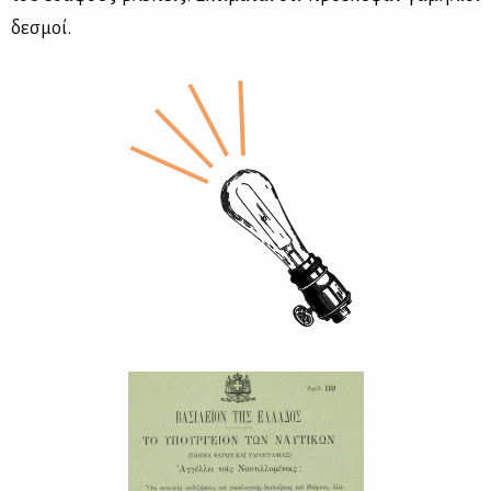
δε­σμοί.