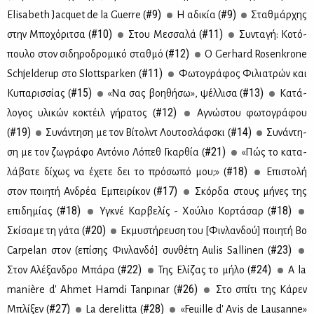
#9)
#9)
Elisabeth Jacquet de la Guerre (
Η αδι­κία (
Σταθ­μάρ­χης
#10)
#11)
στην Μπο­χό­ρι­τσα (
Στου Μεσ­σα­λά (
Συ­ντα­γή: Κο­τό­
#12)
που­λο στον σι­δη­ρο­δρο­μι­κό σταθ­μό (
O Gerhard Rosenkrone
#11)
Schjelderup στο Slottsparken (
Φω­το­γρά­φος Φι­λια­τρών και
#15)
#13)
Κυ­πα­ρισ­σί­ας (
«Να σας βοη­θή­σω», ψέλ­λι­σα (
Κα­τά­
#12)
λο­γος υλι­κών κο­κτέιλ γή­ρα­τος (
Αγνώ­στου φω­το­γρά­φου
#19)
#14)
(
Συ­νά­ντη­ση με τον Βί­τολντ Λου­το­σλάφ­σκι (
Συ­νά­ντη­
#21)
ση με τον ζω­γρά­φο Αντό­νιο Λό­πεθ Γκαρ­θία (
«Πώς το κα­τα­
#18)
λά­βα­τε δί­χως να έχε­τε δει το πρό­σω­πό μου;» (
Επι­στο­λή
#17)
στον ποι­η­τή Αν­δρέα Εμπει­ρί­κον (
Σκόρ­δα στους μή­νες της
#18)
#18)
επι­δη­μί­ας (
Υγκνέ Καρ­βε­λίς - Χού­λιο Κορ­τά­σαρ (
#20)
Σκί­σα­με τη γά­τα (
Εκ­μυ­στή­ρευ­ση του [Φιν­λαν­δού] ποι­η­τή Bo
#23)
Carpelan στον (επί­σης Φιν­λαν­δό] συν­θέ­τη Aulis Sallinen (
#22)
#24)
Στον Αλέ­ξαν­δρο Μπά­ρα (
Της Ελί­ζας το μή­λο (
A la
#26)
manière d' Ahmet Hamdi Tanpınar (
Στο σπί­τι της Κά­ρεν
#27)
#28)
Μπλί­ξεν (
La derelitta (
«Feuille d' Avis de Lausanne»