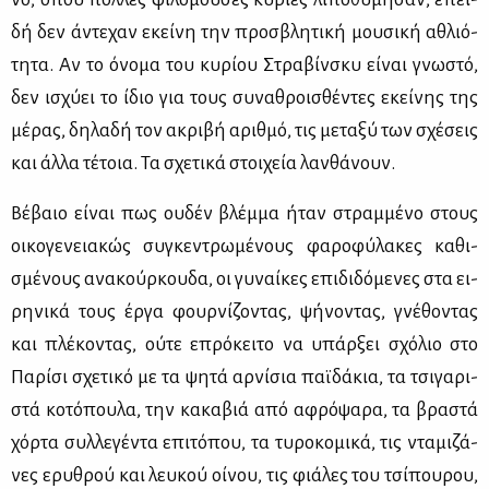
δή δεν άντε­χαν εκεί­νη την προ­σβλη­τι­κή μου­σι­κή αθλιό­
τη­τα. Αν το όνο­μα του κυ­ρί­ου Στρα­βίν­σκυ εί­ναι γνω­στό,
δεν ισχύ­ει το ίδιο για τους συ­να­θροι­σθέ­ντες εκεί­νης της
μέ­ρας, δη­λα­δή τον ακρι­βή αριθ­μό, τις με­τα­ξύ των σχέ­σεις
και άλ­λα τέ­τοια. Τα σχε­τι­κά στοι­χεία λαν­θά­νουν.
Βέ­βαιο εί­ναι πως ου­δέν βλέμ­μα ήταν στραμ­μέ­νο στους
οι­κο­γε­νεια­κώς συ­γκε­ντρω­μέ­νους φα­ρο­φύ­λα­κες κα­θι­
σμέ­νους ανα­κούρ­κου­δα, οι γυ­ναί­κες επι­δι­δό­με­νες στα ει­
ρη­νι­κά τους έρ­γα φουρ­νί­ζο­ντας, ψή­νο­ντας, γνέ­θο­ντας
και πλέ­κο­ντας, ού­τε επρό­κει­το να υπάρ­ξει σχό­λιο στο
Πα­ρί­σι σχε­τι­κό με τα ψη­τά αρ­νί­σια παϊ­δά­κια, τα τσι­γα­ρι­
στά κο­τό­που­λα, την κα­κα­βιά από αφρό­ψα­ρα, τα βρα­στά
χόρ­τα συλ­λε­γέ­ντα επι­τό­που, τα τυ­ρο­κο­μι­κά, τις ντα­μι­ζά­
νες ερυ­θρού και λευ­κού οί­νου, τις φιά­λες του τσί­που­ρου,