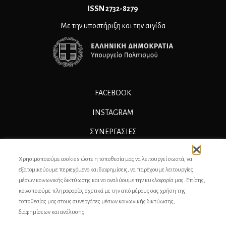
ΙSSN 2732-8279
Με την υποστήριξη και την αιγίδα
FACEBOOK
INSTAGRAM
ΣΥΝΕΡΓΑΣΊΕΣ
ΔΙΑΦΗΜΙΣΗ
Χρησιμοποιούμε cookies ώστε η τοποθεσία μας να λειτουργεί σωστά, να
ΕΠΙΚΟΙΝΩΝΙΑ
εξατομικεύουμε περιεχόμενο και διαφημίσεις, να παρέχουμε λειτουργίες
μέσων κοινωνικής δικτύωσης και να αναλύουμε την κυκλοφορία μας. Επίσης,
ΣΥΝΤΕΛΕΣΤΕΣ
κοινοποιούμε πληροφορίες σχετικά με την από μέρους σας χρήση της
τοποθεσίας μας στους συνεργάτες μέσων κοινωνικής δικτύωσης,
ΤΑΥΤΟΤΗΤΑ
διαφημίσεων και ανάλυσης.