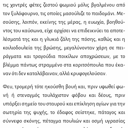
τις χο­ντρές φέ­τες ζε­στού ψω­μιού μό­λις βγαλ­μέ­νου από
τον ξυ­λό­φουρ­νο, τις οποί­ες μα­σού­λι­ζε το παι­δο­μά­νι. Με­
σού­σης, λοι­πόν, εκεί­νης της μέ­ρας, η ευω­χία, βοη­θού­
ντος του καύ­σω­να, εί­χε αρ­χί­σει να επι­δει­κνύ­ει τα απο­τε­
λέ­σμα­τά της και η γλυ­κιά ζά­λη της πό­σης, κα­θώς και η
κοι­λιο­δου­λεία της βρώ­σης, με­γα­λύ­νο­νταν χά­ρη σε πει­
ράγ­μα­τα και τρα­γού­δια ποι­κί­λων απο­χρώ­σε­ων, με το
βλέμ­μα πά­ντως στραμ­μέ­νο στα κο­ρι­τσό­που­λα που έκα­
ναν ότι δεν κα­τα­λά­βαι­ναν, αλ­λά κρυ­φο­γε­λού­σαν.
Φευ, τρο­με­ρή τό­τε ηκού­σθη βουή και, πριν υψω­θεί φω­
νή ή στε­ναγ­μός του­λά­χι­στον φό­βου και δέ­ους, πριν
υπάρ­ξει ση­μείο του σταυ­ρού και επί­κλη­ση αγί­ων για την
σω­τη­ρία της ψυ­χής, το έδα­φος σεί­στη­κε, πά­τα­γος και
σύν­νε­φο σκό­νης, πέ­ταγ­μα που­λιών και οσμή υγρα­σί­ας