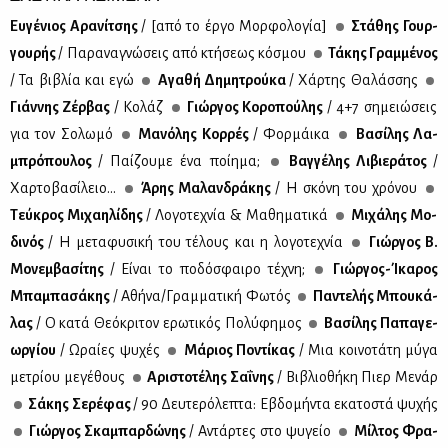
Ευ­γέ­νιος Αρα­νί­τσης
/ [από το έρ­γο Μορ­φο­λο­γία]
Στά­θης Γουρ­
γου­ρής
/ Πα­ρα­να­γνώ­σεις από κτή­σε­ως κό­σμου
Τά­κης Γραμ­μέ­νος
/ Τα βι­βλία και εγώ
Αγα­θή Δη­μη­τρού­κα
/ Χάρ­της Θα­λάσ­σης
Γιάν­νης Ζέρ­βας
/ Κο­λάζ
Γιώρ­γος Κο­ρο­πού­λης
/ 4+7 ση­μειώ­σεις
για τον Σο­λω­μό
Μα­νό­λης Κορ­ρές
/ Φορ­μάι­κα
Βα­σί­λης Λα­
μπρό­που­λος
/ Παί­ζου­με ένα ποί­η­μα;
Βαγ­γέ­λης Λι­βιε­ρά­τος
/
Χαρ­το­βα­σί­λειο...
Άρης Μα­λαν­δρά­κης
/ Η σκό­νη του χρό­νου
Τεύ­κρος Μι­χαη­λί­δης
/ Λο­γο­τε­χνία & Μα­θη­μα­τι­κά
Μι­χά­λης Μο­
δι­νός
/ Η με­τα­φυ­σι­κή του τέ­λους και η λο­γο­τε­χνία
Γιώρ­γος Β.
Μο­νεμ­βα­σί­της
/ Εί­ναι το πο­δό­σφαι­ρο τέ­χνη;
Γιώρ­γος-Ίκα­ρος
Μπα­μπα­σά­κης
/ Αθή­να/Γραμ­μα­τι­κή Φω­τός
Πα­ντε­λής Μπου­κά­
λας
/ Ο κα­τά Θε­ό­κρι­τον ερω­τι­κός Πο­λύ­φη­μος
Βα­σί­λης Πα­πα­γε­
ωρ­γί­ου
/ Ωραί­ες ψυ­χές
Μά­ριος Πο­ντί­κας
/ Μια κοι­νο­τά­τη μύ­γα
με­τρί­ου με­γέ­θους
Αρι­στο­τέ­λης Σα­ΐ­νης
/ Βι­βλιο­θή­κη Πιερ Με­νάρ
Σά­κης Σε­ρέ­φας
/ 90 Δευ­τε­ρό­λε­πτα: Εβδο­μή­ντα εκα­το­στά ψυ­χής
Γιώρ­γος Σκα­μπαρ­δώ­νης
/ Αντάρ­τες στο ψυ­γείο
Μίλ­τος Φρα­