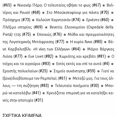
#65)
#67)
(
Νι­κα­νόρ Πά­ρα: Ο τε­λευ­ταί­ος σβή­νει το φως (
Βολ­
#68)
#70)
τέ­ρος και Ρου­σό (
Στο Μπούκ­σεν­φί­ουρ για πά­ντα (
#73)
#74)
#60)
Πρό­σχη­μα (
Κα­λούστ Καρ­ντα­σιάν (
Ερ­νέ­στο (
#69)
Πλέ­ξι­μο ιστο­ρί­ας (
Βε­νε­τία: Ελε­ο­νο­μεί­ον (Ospedale della
#75)
#76)
Pietá) 1725 (
Επιει­κώς (
Μύ­θοι και πραγ­μα­τι­κό­τη­τες
#77)
#80)
της Λο­γο­τε­χνι­κής Με­τά­φρα­σης (
Η κυ­ρία Άν­να (
Βά­
#64)
νο Καρ­βα­λι­σβί­λι: «Η νί­κη των Ελ­λή­νων» (
Μά­ριο Βάρ­γκας
#77)
#82)
#81)
Λιό­σα (
Eve Livet (
Χω­ριά­της και κρε­βά­τι (
Ο
#83)
#4)
τοί­χος και τα αγ­γού­ρια (
Εντός εκτός και επί τα αυ­τά (
#25)
#59)
Ερα­στής πο­λυ­ε­λαί­ων (
Ση­μείο συ­νά­ντη­σης (
Για­τί να
#61)
(ξα­να)δια­βά­σου­με τον Ρα­μπε­λαί; (
Με­τα­ξύ μας. Για τους άλ­
#83)
#30)
λους ― 11η συ­ζή­τη­ση (
Tε­λευ­ταία ποι­ή­μα­τα (
Μπο­
#41)
ρώ να κα­τα­λά­βω (
Χρειά­ζε­ται επι­μο­νή για να κα­τα­λή­ξει κα­
#31)
νείς στην απο­τυ­χία (
ΣΧΕΤΙΚΑ ΚΕΙΜΕΝΑ