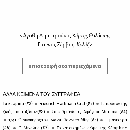
Αγαθή Δημητρούκα,
Χάρτης Θαλάσσης
Γιάννης Ζέρβας,
Κολάζ
επιστροφή στα περιεχόμενα
ΑΛΛΑ ΚΕΙΜΕΝΑ ΤΟΥ ΣΥΓΓΡΑΦΕΑ
#2)
#3)
Τα κου­μπιά (
Friedrich Hartmann Graf (
Το πρώ­τον της
#3)
#4)
ζω­ής μου τα­ξί­διον (
Σα­τω­βριάν­δου 3: Αφή­γη­ση Μη­τσά­κη (
#5)
1741, Ο ρι­νό­κε­ρος του Ιω­άν­νη βαν ντερ Μί­ερ (
Η μα­νέ­στρα
#6)
#7)
(
Ο Μι­χά­λης (
Το κα­τοι­κη­μέ­νο σώ­μα της Séraphine