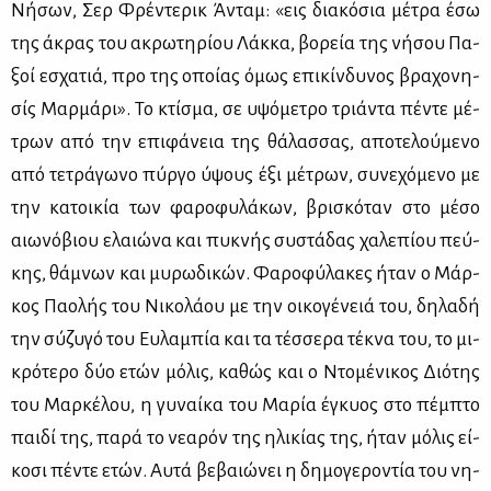
Νή­σων, Σερ Φρέ­ντε­ρικ Άνταμ: «εις δια­κό­σια μέ­τρα έσω
της άκρας του ακρω­τη­ρί­ου Λάκ­κα, βο­ρεία της νή­σου Πα­
ξοί εσχα­τιά, προ της οποί­ας όμως επι­κίν­δυ­νος βρα­χο­νη­
σίς Μαρ­μά­ρι». Το κτί­σμα, σε υψό­με­τρο τριά­ντα πέ­ντε μέ­
τρων από την επι­φά­νεια της θά­λασ­σας, απο­τε­λού­με­νο
από τε­τρά­γω­νο πύρ­γο ύψους έξι μέ­τρων, συ­νε­χό­με­νο με
την κα­τοι­κία των φα­ρο­φυ­λά­κων, βρι­σκό­ταν στο μέ­σο
αιω­νό­βιου ελαιώ­να και πυ­κνής συ­στά­δας χα­λε­πί­ου πεύ­
κης, θά­μνων και μυ­ρω­δι­κών. Φα­ρο­φύ­λα­κες ήταν ο Μάρ­
κος Πα­ο­λής του Νι­κο­λά­ου με την οι­κο­γέ­νειά του, δη­λα­δή
την σύ­ζυ­γό του Ευ­λα­μπία και τα τέσ­σε­ρα τέ­κνα του, το μι­
κρό­τε­ρο δύο ετών μό­λις, κα­θώς και ο Ντο­μέ­νι­κος Διό­της
του Μαρ­κέ­λου, η γυ­ναί­κα του Μα­ρία έγκυος στο πέμ­πτο
παι­δί της, πα­ρά το νε­α­ρόν της ηλι­κί­ας της, ήταν μό­λις εί­
κο­σι πέ­ντε ετών. Αυ­τά βε­βαιώ­νει η δη­μο­γε­ρο­ντία του νη­