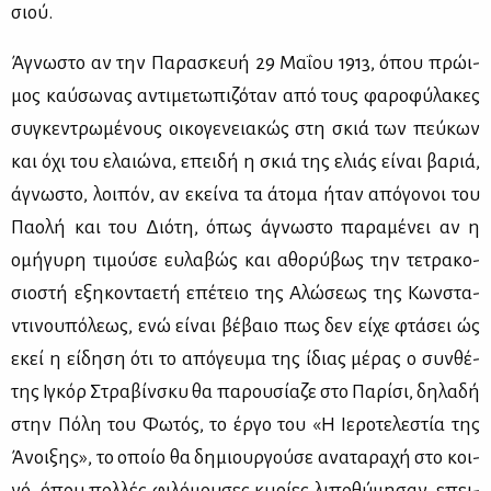
σιού.
Άγνω­στο αν την Πα­ρα­σκευή 29 Μα­ΐ­ου 1913, όπου πρώ­ι­
μος καύ­σω­νας αντι­με­τω­πι­ζό­ταν από τους φα­ρο­φύ­λα­κες
συ­γκε­ντρω­μέ­νους οι­κο­γε­νεια­κώς στη σκιά των πεύ­κων
και όχι του ελαιώ­να, επει­δή η σκιά της ελιάς εί­ναι βα­ριά,
άγνω­στο, λοι­πόν, αν εκεί­να τα άτο­μα ήταν από­γο­νοι του
Πα­ο­λή και του Διό­τη, όπως άγνω­στο πα­ρα­μέ­νει αν η
ομή­γυ­ρη τι­μού­σε ευ­λα­βώς και αθο­ρύ­βως την τε­τρα­κο­
σιο­στή εξη­κο­ντα­ε­τή επέ­τειο της Αλώ­σε­ως της Κων­στα­
ντι­νου­πό­λε­ως, ενώ εί­ναι βέ­βαιο πως δεν εί­χε φτά­σει ώς
εκεί η εί­δη­ση ότι το από­γευ­μα της ίδιας μέ­ρας ο συν­θέ­
της Ιγκόρ Στρα­βίν­σκυ θα πα­ρου­σί­α­ζε στο Πα­ρί­σι, δη­λα­δή
στην Πό­λη του Φω­τός, το έρ­γο του «Η Ιε­ρο­τε­λε­στία της
Άνοι­ξης», το οποίο θα δη­μιουρ­γού­σε ανα­τα­ρα­χή στο κοι­
νό, όπου πολ­λές φι­λό­μου­σες κυ­ρί­ες λι­πο­θύ­μη­σαν, επει­