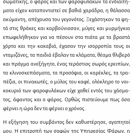
σω­μα­τι­κής, ο φά­ρος και των φα­ρο­φυ­λά­κων τα εν­διαι­τή­
μα­τα εί­χαν κα­τα­πο­ντι­στεί σε βα­θιά χα­ρά­δρα, η θά­λασ­σα
ακύ­μα­ντη, απέ­χου­σα του γε­γο­νό­τος. Ξε­χά­στη­καν τα ψη­
τά στις θρά­κες και καρ­βού­νια­σαν, μύ­γες και μυρ­μή­γκια
επω­φε­λή­θη­καν για να πέ­σουν στα πιά­τα με τα βρα­στά
χόρ­τα και την κα­κα­βιά, έχα­σαν την ισορ­ρο­πία τους οι
ντα­μι­ζά­νες, τα παι­διά έβα­λαν τα κλά­μα­τα, θέ­α­μα θλι­βε­ρό
και πράγ­μα ανε­ξή­γη­το, ένας τε­ρά­στιος σω­ρός ερει­πί­ων,
τα κλι­νο­σκε­πά­σμα­τα, τα προ­σό­ψια, οι κα­ρέ­κλες, τα τρα­
πέ­ζια, οι πι­να­κω­τές, ο μύ­λος του κα­φέ, ολό­κλη­ρο το νοι­
κο­κυ­ριό των φα­ρο­φυ­λά­κων εί­χε χα­θεί εντός του χά­σμα­
τος, άφα­ντος και ο φά­ρος. Ορ­θώς πι­στεύ­ου­με πως όσα
φέρ­νει η ώρα δεν τα φέρ­νει ο χρό­νος.
Η εξή­γη­ση του συμ­βά­ντος δεν κα­θυ­στέ­ρη­σε, αγα­πη­τοί
μου. Η επι­τρο­πή των σο­φών της Υπη­ρε­σί­ας Φά­ρων, η