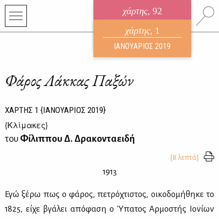
χάρτης
, 92
ηλεκτρονικό περιοδικό
χάρτης
, 1
ΑΥΓΟΥΣΤΟΣ 2026
ΙΑΝΟΥΑΡΙΟΣ 2019
Φάρος Λάκκας Παξών
ΧΑΡΤΗΣ
1
{ΙΑΝΟΥΑΡΙΟΣ 2019}
{
Κλίμακες
}
του
Φίλιππου Δ. Δρακονταειδή
{8 λεπτά}
1913
Εγώ ξέ­ρω πως ο φά­ρος, πε­τρό­χτι­στος, οι­κο­δο­μή­θη­κε το
1825, εί­χε βγά­λει από­φα­ση ο Ύπα­τος Αρ­μο­στής Ιο­νί­ων