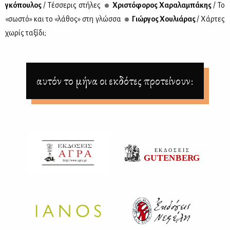
γκό­που­λος
/ Τέσ­σε­ρις στή­λες
Χρι­στό­φο­ρος Χα­ρα­λα­μπά­κης
/ Το
«σω­στό» και το «λά­θος» στη γλώσ­σα
Γιώρ­γος Χου­λιά­ρας
/ Χάρ­τες
χω­ρίς τα­ξί­δι;
αυτόν το μήνα οι εκδότες προτείνουν: