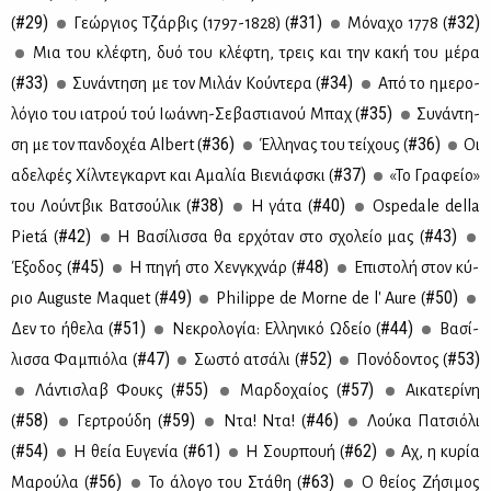
#29)
#31)
#32)
(
Γε­ώρ­γιος Τζάρ­βις (1797-1828) (
Μό­να­χο 1778 (
Mια του κλέ­φτη, δυό του κλέ­φτη, τρεις και την κα­κή του μέ­ρα
#33)
#34)
(
Συ­νά­ντη­ση με τον Μι­λάν Κού­ντε­ρα (
Από το ημε­ρο­
#35)
λό­γιο του ια­τρού τού Ιω­άν­νη-Σε­βα­στια­νού Μπαχ (
Συ­νά­ντη­
#36)
#36)
ση με τον παν­δο­χέα Albert (
Έλ­λη­νας του τεί­χους (
Οι
#37)
αδελ­φές Χίλ­ντε­γκαρντ και Aμα­λία Βιε­νιάφ­σκι (
«Το Γρα­φείο»
#38)
#40)
του Λού­ντ­βικ Βα­τσού­λικ (
Η γά­τα (
Ospedale della
#42)
#43)
Pietá (
H Bα­σί­λισ­σα θα ερ­χό­ταν στο σχο­λείο μας (
#45)
#48)
Έξο­δος (
Η πη­γή στο Χεν­γκ­χνάρ (
Επι­στο­λή στον κύ­
#49)
#50)
ριο Auguste Maquet (
Philippe de Morne de l' Aure (
#51)
#44)
Δεν το ήθε­λα (
Νε­κρο­λο­γία: Ελ­λη­νι­κό Ωδείο (
Βα­σί­
#47)
#52)
#53)
λισ­σα Φα­μπιό­λα (
Σω­στό ατσά­λι (
Πο­νό­δο­ντος (
#55)
#57)
Λά­ντι­σλαβ Φουκς (
Μαρ­δο­χαί­ος (
Αι­κα­τε­ρί­νη
#58)
#59)
#46)
(
Γερ­τρού­δη (
Ντα! Ντα! (
Λού­κα Πα­τσιό­λι
#54)
#61)
#62)
(
Η θεία Ευ­γε­νία (
Η Σουρ­πουή (
Αχ, η κυ­ρία
#56)
#63)
Μα­ρού­λα (
Το άλο­γο του Στά­θη (
Ο θεί­ος Zή­σι­μος