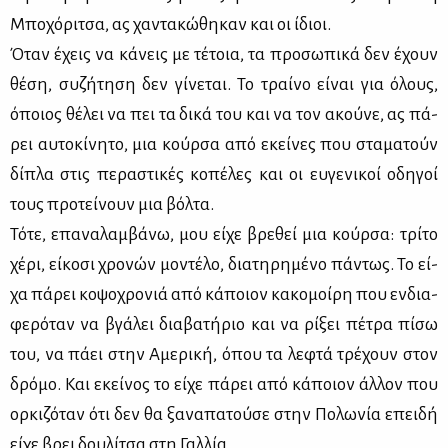
Μπο­χό­ρι­τσα, ας χα­ντα­κώ­θη­καν και οι ίδιοι.
Όταν έχεις να κά­νεις με τέ­τοια, τα προ­σω­πι­κά δεν έχουν
θέ­ση, συ­ζή­τη­ση δεν γί­νε­ται. Το τραί­νο εί­ναι για όλους,
όποιος θέ­λει να πει τα δι­κά του και να τον ακού­νε, ας πά­
ρει αυ­το­κί­νη­το, μια κούρ­σα από εκεί­νες που στα­μα­τούν
δί­πλα στις πε­ρα­στι­κές κο­πέ­λες και οι ευ­γε­νι­κοί οδη­γοί
τους προ­τεί­νουν μια βόλ­τα.
Τό­τε, επα­να­λαμ­βά­νω, μου εί­χε βρε­θεί μια κούρ­σα: τρί­το
χέ­ρι, εί­κο­σι χρο­νών μο­ντέ­λο, δια­τη­ρη­μέ­νο πά­ντως. Το εί­
χα πά­ρει κο­ψο­χρο­νιά από κά­ποιον κα­κο­μοί­ρη που εν­δια­
φε­ρό­ταν να βγά­λει δια­βα­τή­ριο και να ρί­ξει πέ­τρα πί­σω
του, να πά­ει στην Αμε­ρι­κή, όπου τα λε­φτά τρέ­χουν στον
δρό­μο. Και εκεί­νος το εί­χε πά­ρει από κά­ποιον άλ­λον που
ορ­κι­ζό­ταν ότι δεν θα ξα­να­πα­τού­σε στην Πο­λω­νία επει­δή
εί­χε βρει δου­λί­τσα στη Γαλ­λία.