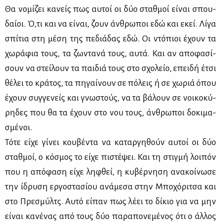
Θα νο­μί­ζει κα­νείς πως αυ­τοί οι δύο σταθ­μοί εί­ναι σπου­
δαί­οι. Ό,τι και να εί­ναι, ζουν άν­θρω­ποι εδώ και εκεί. Λί­γα
σπί­τια στη μέ­ση της πε­διά­δας εδώ. Οι ντό­πιοι έχουν τα
χω­ρά­φια τους, τα ζω­ντα­νά τους, αυ­τά. Και αν απο­φα­σί­
σουν να στεί­λουν τα παι­διά τους στο σχο­λείο, επει­δή έτσι
θέ­λει το κρά­τος, τα πη­γαί­νουν σε πό­λεις ή σε χω­ριά όπου
έχουν συγ­γε­νείς και γνω­στούς, να τα βά­λουν σε νοι­κο­κύ­
ρη­δες που θα τα έχουν στο νου τους, άν­θρω­ποι δο­κι­μα­
σμέ­νοι.
Τό­τε εί­χε γί­νει κου­βέ­ντα να κα­ταρ­γη­θούν αυ­τοί οι δύο
σταθ­μοί, ο κό­σμος το εί­χε πι­στέ­ψει. Και τη στιγ­μή λοι­πόν
που η από­φα­ση εί­χε λη­φθεί, η κυ­βέρ­νη­ση ανα­κοί­νω­σε
την ίδρυ­ση ερ­γο­στα­σί­ου ανά­με­σα στην Μπο­χό­ρι­τσα και
στο Πρε­σμύλτς. Αυ­τό εί­παν πως λέ­ει το δί­κιο για να μην
εί­ναι κα­νέ­νας από τους δύο πα­ρα­πο­νε­μέ­νος ότι ο άλ­λος