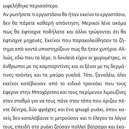
ωφε­λή­θη­κε πε­ρισ­σό­τε­ρο.
Αν ρω­τή­σε­τε τι ερ­γο­στά­σιο θα ήταν εκεί­νο το ερ­γο­στά­σιο,
δεν θα πά­ρε­τε κα­θα­ρή απά­ντη­ση. Με­ρι­κοί λέ­νε ακό­μα
πως θα έφτια­χνε πο­δή­λα­τα και άλ­λοι τρώ­γο­νται ότι θα
έφτια­χνε μη­χα­νές. Εκεί­νοι που πα­ρα­κο­λού­θη­σαν το ζή­
τη­μα από κο­ντά υπο­στη­ρί­ζουν πως θα ήταν χυ­τή­ριο. Αλ­
λιώς, εδώ που τα λέ­με, τι δου­λειά εί­χαν οι χω­ρο­μέ­τρες, οι
άν­θρω­ποι με τις κα­μπαρ­ντί­νες και οι ξέ­νοι με τις δερ­μά­
τι­νες τσά­ντες και τα μαύ­ρα γυα­λιά. Τό­τε, ξα­να­λέω, όλοι
εκεί­νοι κα­τέ­βαι­ναν από το ει­δι­κό τραι­νά­κι που τους
έφερ­νε στην Μπο­χό­ρι­τσα και τους πε­ρί­με­ναν λι­μου­ζί­νες
στον σταθ­μό για να τους πά­νε στον τό­πο που όρι­ζαν πέ­
ντε δέ­ντρα, δύο φρά­χτες και ένα φτω­χό ρυά­κι, όπου κα­
νείς δεν κα­τα­λά­βαι­νε τι με­τρού­σαν και τι έλε­γαν τα λό­για
τους, επει­δή στο ρυά­κι ζού­σαν πολ­λοί βά­τρα­χοι και έκα­