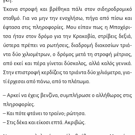
γκη.
Έκα­να στρο­φή και βρέ­θη­κα πά­λι στον σι­δη­ρο­δρο­μι­κό
σταθ­μό. Για να μην την ενο­χλή­σω, πή­γα από πί­σω και
έφτα­σα στις πλη­ρο­φο­ρί­ες. Μου εί­παν πως η Μπο­χό­ρι­
τσα ήταν στον δρό­μο για την Κρα­κο­βία, στρί­βεις δε­ξιά,
ύστε­ρα πρέ­πει να ρω­τή­σεις, δια­δρο­μή δια­κο­σί­ων τριά­
ντα δύο χι­λιο­μέ­τρων, ο δρό­μος με­τά τη στρο­φή μέ­τριος,
από εκεί και πέ­ρα γί­νε­ται δύ­σκο­λος, αλ­λά κα­λός γε­νι­κά.
Στην επι­στρο­φή κερ­δί­ζεις τα τριά­ντα δύο χι­λιό­με­τρα, για­
τί έρ­χε­σαι από πά­νω, από το πλά­τω­μα.
– Αρ­κεί να έχεις βεν­ζί­να, συ­μπλή­ρω­σε ο αλ­λή­θω­ρος στις
πλη­ρο­φο­ρί­ες.
– Και πό­τε φτά­νει το τραί­νο; ρώ­τη­σα.
– Στις δέ­κα και εί­κο­σι επτά. Ακρι­βώς.