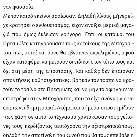
ναν φα­σα­ρία.
Με τον και­ρό εκεί­νοι αραί­ω­σαν. Δη­λα­δή λί­γους μή­νες εί­
χε κρα­τή­σει ο εν­θου­σια­σμός, εί­χαν ανοί­ξει με­ρι­κά μα­γα­
ζιά που όμως έκλει­σαν γρή­γο­ρα. Έτσι, οι κά­τοι­κοι του
Πρε­σμύλτς κα­τη­γο­ρού­σαν τους κα­τοί­κους της Μπο­χό­ρι­
τσα πως αυ­τοί και μό­νο θα έβγαι­ναν ωφε­λη­μέ­νοι, αφού
εί­χαν κα­τα­φέ­ρει να με­τρούν οι ει­δι­κοί στον τό­πο τους και
όχι στη μέ­ση της από­στα­σης. Και κα­θώς δεν έπαιρ­ναν
απα­ντή­σεις κα­θη­συ­χα­στι­κές, βρή­καν τον τρό­πο να κρα­
τούν το τραί­νο στο Πρε­σμύλτς και να μην το αφή­νουν να
επι­στρέ­φει στην Μπο­χό­ρι­τσα, που το εί­χε ανά­γκη για να
φορ­τώ­νει δη­μη­τρια­κά. Ακό­μα και σή­με­ρα υπο­στη­ρί­ζουν
πως χά­ρη σε αυ­τό το τέ­χνα­σμα χα­ντά­κω­σαν τους γεί­το­
νές τους, κερ­δί­ζο­ντας ταυ­τό­χρο­να την αξιο­πρέ­πειά τους,
δη­λα­δή την απο­τί­να­ξη του ζυ­γού που θα τους επέ­βα­λε η