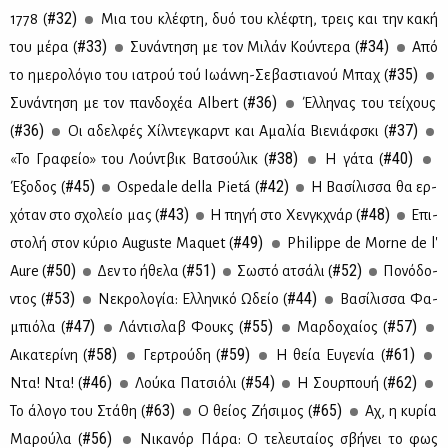
#32)
1778 (
Mια του κλέ­φτη, δυό του κλέ­φτη, τρεις και την κα­κή
#33)
#34)
του μέ­ρα (
Συ­νά­ντη­ση με τον Μι­λάν Κού­ντε­ρα (
Από
#35)
το ημε­ρο­λό­γιο του ια­τρού τού Ιω­άν­νη-Σε­βα­στια­νού Μπαχ (
#36)
Συ­νά­ντη­ση με τον παν­δο­χέα Albert (
Έλ­λη­νας του τεί­χους
#36)
#37)
(
Οι αδελ­φές Χίλ­ντε­γκαρντ και Aμα­λία Βιε­νιάφ­σκι (
#38)
#40)
«Το Γρα­φείο» του Λού­ντ­βικ Βα­τσού­λικ (
Η γά­τα (
#45)
#42)
Έξο­δος (
Ospedale della Pietá (
H Bα­σί­λισ­σα θα ερ­
#43)
#48)
χό­ταν στο σχο­λείο μας (
Η πη­γή στο Χεν­γκ­χνάρ (
Επι­
#49)
στο­λή στον κύ­ριο Auguste Maquet (
Philippe de Morne de l'
#50)
#51)
#52)
Aure (
Δεν το ήθε­λα (
Σω­στό ατσά­λι (
Πο­νό­δο­
#53)
#44)
ντος (
Νε­κρο­λο­γία: Ελ­λη­νι­κό Ωδείο (
Βα­σί­λισ­σα Φα­
#47)
#55)
#57)
μπιό­λα (
Λά­ντι­σλαβ Φουκς (
Μαρ­δο­χαί­ος (
#58)
#59)
#61)
Αι­κα­τε­ρί­νη (
Γερ­τρού­δη (
Η θεία Ευ­γε­νία (
#46)
#54)
#62)
Ντα! Ντα! (
Λού­κα Πα­τσιό­λι (
Η Σουρ­πουή (
#63)
#65)
Το άλο­γο του Στά­θη (
Ο θεί­ος Zή­σι­μος (
Αχ, η κυ­ρία
#56)
Μα­ρού­λα (
Νι­κα­νόρ Πά­ρα: Ο τε­λευ­ταί­ος σβή­νει το φως