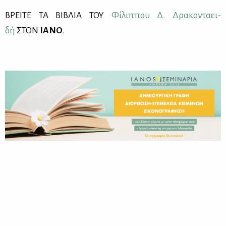
ΒΡΕΙ­ΤΕ ΤΑ ΒΙ­ΒΛΙΑ ΤΟΥ
Φί­λιπ­που Δ. Δρα­κο­ντα­ει­
δή
ΣΤΟΝ
ΙΑ­ΝΟ
.