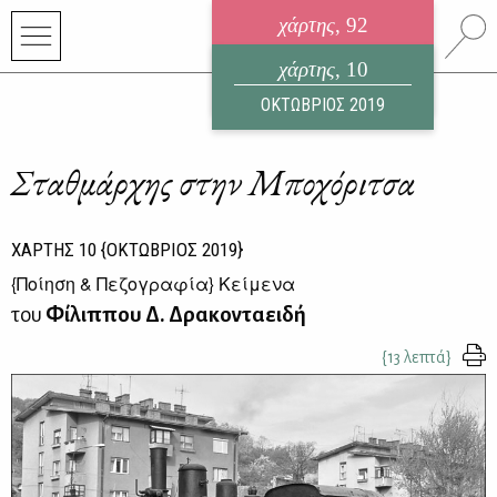
χάρτης
, 92
ηλεκτρονικό περιοδικό
χάρτης
, 10
ΑΥΓΟΥΣΤΟΣ 2026
ΟΚΤΩΒΡΙΟΣ 2019
Σταθμάρχης στην Μποχόριτσα
ΧΑΡΤΗΣ
10
{ΟΚΤΩΒΡΙΟΣ 2019}
{
Ποίηση & Πεζογραφία
} Κείμενα
του
Φίλιππου Δ. Δρακονταειδή
{13 λεπτά}