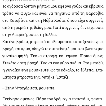
Το αγό­ρα­σα λοι­πόν μή­πως μου έφερ­νε γού­ρι και έβρι­σκα
τρό­πο να φύ­γω και εγώ: να πη­γαί­νω από τη Βαρ­σο­βία
στο Κα­το­βί­τσε και στη Νό­βα Χού­τα, όπου εί­χα συγ­γε­νείς
από τη με­ριά της θεί­ας μου. Για­τί συγ­γε­νείς δεν εί­χα ού­τε
στην Αμε­ρι­κή, ού­τε στη Γαλ­λία.
Και ένα βρά­δυ, μπρο­στά το «Εου­ρο­πέι­σκι» το ξε­νο­δο­χείο,
βρο­χή και κρύο, οδη­γώ το αυ­το­κί­νη­τό μου και βλέ­πω μια
γυ­ναί­κα ψη­λή. Έκα­να στρο­φή και έφυ­γα. Γύ­ρι­σα όμως.
Στε­κό­ταν στη βρο­χή. Έκα­να ένα γύ­ρο ακό­μα. Στο με­τα­ξύ,
η γυ­ναί­κα εί­χε μου­σκευ­τεί ως το κό­κα­λο, το έβλε­πα. Στα­
μά­τη­σα μπρο­στά της. Μπή­κε. Έστα­ζε.
– Στην Μπο­χό­ρι­τσα, μου εί­πε.
Ξε­κί­νη­σα αμέ­σως. Πή­ρα τον δρό­μο για το πο­τά­μι, φα­ντα­