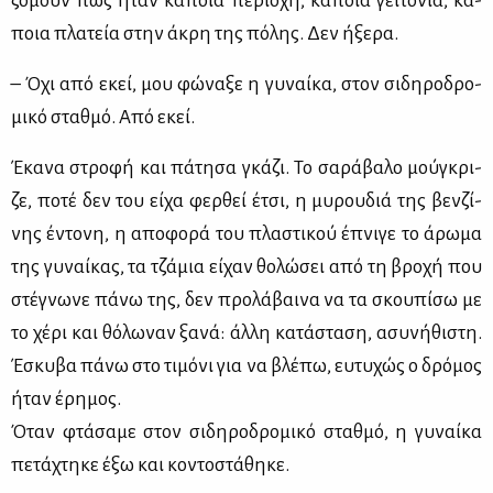
ζό­μουν πως ήταν κά­ποια πε­ριο­χή, κά­ποια γει­το­νιά, κά­
ποια πλα­τεία στην άκρη της πό­λης. Δεν ήξε­ρα.
– Όχι από εκεί, μου φώ­να­ξε η γυ­ναί­κα, στον σι­δη­ρο­δρο­
μι­κό σταθ­μό. Από εκεί.
Έκα­να στρο­φή και πά­τη­σα γκά­ζι. Το σα­ρά­βα­λο μού­γκρι­
ζε, πο­τέ δεν του εί­χα φερ­θεί έτσι, η μυ­ρου­διά της βεν­ζί­
νης έντο­νη, η απο­φο­ρά του πλα­στι­κού έπνι­γε το άρω­μα
της γυ­ναί­κας, τα τζά­μια εί­χαν θο­λώ­σει από τη βρο­χή που
στέ­γνω­νε πά­νω της, δεν προ­λά­βαι­να να τα σκου­πί­σω με
το χέ­ρι και θό­λω­ναν ξα­νά: άλ­λη κα­τά­στα­ση, ασυ­νή­θι­στη.
Έσκυ­βα πά­νω στο τι­μό­νι για να βλέ­πω, ευ­τυ­χώς ο δρό­μος
ήταν έρη­μος.
Όταν φτά­σα­με στον σι­δη­ρο­δρο­μι­κό σταθ­μό, η γυ­ναί­κα
πε­τά­χτη­κε έξω και κο­ντο­στά­θη­κε.