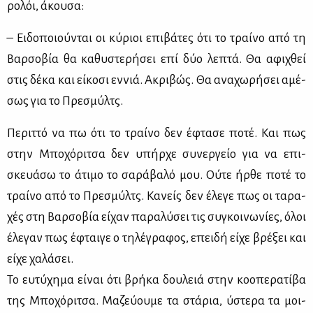
ρο­λόι, άκου­σα:
– Ει­δο­ποιού­νται οι κύ­ριοι επι­βά­τες ότι το τραί­νο από τη
Βαρ­σο­βία θα κα­θυ­στε­ρή­σει επί δύο λε­πτά. Θα αφι­χθεί
στις δέ­κα και εί­κο­σι εν­νιά. Ακρι­βώς. Θα ανα­χω­ρή­σει αμέ­
σως για το Πρε­σμύλτς.
Πε­ριτ­τό να πω ότι το τραί­νο δεν έφτα­σε πο­τέ. Και πως
στην Μπο­χό­ρι­τσα δεν υπήρ­χε συ­νερ­γείο για να επι­
σκευά­σω το άτι­μο το σα­ρά­βα­λό μου. Ού­τε ήρ­θε πο­τέ το
τραί­νο από το Πρε­σμύλτς. Κα­νείς δεν έλε­γε πως οι τα­ρα­
χές στη Βαρ­σο­βία εί­χαν πα­ρα­λύ­σει τις συ­γκοι­νω­νί­ες, όλοι
έλε­γαν πως έφται­γε ο τη­λέ­γρα­φος, επει­δή εί­χε βρέ­ξει και
εί­χε χα­λά­σει.
Το ευ­τύ­χη­μα εί­ναι ότι βρή­κα δου­λειά στην κο­ο­πε­ρα­τί­βα
της Μπο­χό­ρι­τσα. Μα­ζεύ­ου­με τα στά­ρια, ύστε­ρα τα μοι­