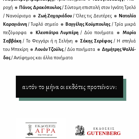
ρο­χή
Πά­νος Δρα­κό­που­λος
/ Σύ­ντο­μη επι­στο­λή στον Ιγνά­τη Τρε­λό
/ Να­νού­ρι­σμα
Ζωή Ζα­χα­ριά­δου
/ Όλες τις Δευ­τέ­ρες
Να­τα­λία
Κα­ρα­γιάν­νη
/ Τυ­φλό ση­μείο
Βαγ­γέ­λης Κού­μπου­λης
/ Τρία μι­κρά
πε­ζό­μορ­φα
Κλε­ο­πά­τρα Λυ­μπέ­ρη
/ Δύο ποι­ή­μα­τα
Μα­ρία
Σαβ­βά­κη
/ To Φεγ­γά­ρι ή η Σε­λή­νη
Σά­κης Σε­ρέ­φας
/ Η σπη­λιά
του Μπε­κί­ρη
Λουάν Τζού­λις
/ Δύο ποι­ή­μα­τα
Δη­μή­τρης Ψαλ­λί­
δας
/ Αντί­φη­μος και άλ­λα ποι­ή­μα­τα
αυτόν το μήνα οι εκδότες προτείνουν: