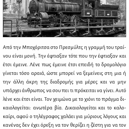
Από την Μπο­χό­ρι­τσα στο Πρε­σμύλτς η γραμ­μή του τραί­
νου εί­ναι μο­νή. Την έφτια­ξαν τό­τε που την έφτια­ξαν και
έτσι έμει­νε. Λέ­νε πως έμει­νε έτσι επει­δή το δρο­μο­λό­γιο
γί­νε­ται τό­σο αραιά, ώστε μπο­ρεί να ξε­μεί­νεις στη μια ή
την άλ­λη άκρη της δια­δρο­μής για μέ­ρες και να μην
υπάρ­χει άν­θρω­πος να σου πει τι πρό­κει­ται να γί­νει. Αυ­τό
λέ­νε και έτσι εί­ναι. Τον χει­μώ­να με το χιό­νι το πράγ­μα δι­
καιο­λο­γεί­ται: ανω­τέ­ρα βία. Δι­καιο­λο­γεί­ται και το κα­λο­
καί­ρι, αφού ο τη­λέ­γρα­φος χα­λά­ει για μύ­ριους λό­γους και
κα­νέ­νας δεν έχει όρε­ξη να τον θε­ρί­ζει η ζέ­στη για να τον