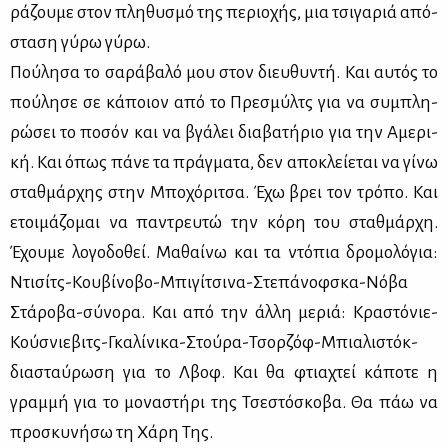
ρά­ζου­με στον πλη­θυ­σμό της πε­ριο­χής, μια τσι­γα­ριά από­
στα­ση γύ­ρω γύ­ρω.
Πού­λη­σα το σα­ρά­βα­λό μου στον διευ­θυ­ντή. Και αυ­τός το
πού­λη­σε σε κά­ποιον από το Πρε­σμύλτς για να συ­μπλη­
ρώ­σει το πο­σόν και να βγά­λει δια­βα­τή­ριο για την Αμε­ρι­
κή. Και όπως πά­νε τα πράγ­μα­τα, δεν απο­κλεί­ε­ται να γί­νω
σταθ­μάρ­χης στην Μπο­χό­ρι­τσα. Έχω βρει τον τρό­πο. Και
ετοι­μά­ζο­μαι να πα­ντρευ­τώ την κό­ρη του σταθ­μάρ­χη.
Έχου­με λο­γο­δο­θεί. Μα­θαί­νω και τα ντό­πια δρο­μο­λό­για:
Ντι­σίτς-Κου­βί­νο­βο-Μπι­γί­τσι­να-Στε­πά­νοφ­σκα-Νό­βα
Στά­ρο­βα-σύ­νο­ρα. Και από την άλ­λη με­ριά: Κρα­στό­νιε-
Κούσ­νιε­βιτς-Γκα­λί­νι­κα-Στού­ρα-Τσορ­ζόφ-Μπια­λι­στόκ-
δια­σταύ­ρω­ση για το Λβοφ. Και θα φτια­χτεί κά­πο­τε η
γραμ­μή για το μο­να­στή­ρι της Τσε­στό­σκο­βα. Θα πάω να
προ­σκυ­νή­σω τη Χά­ρη Της.