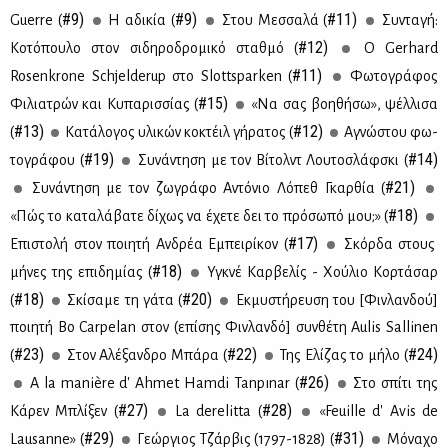
#9)
#9)
#11)
Guerre (
Η αδι­κία (
Στου Μεσ­σα­λά (
Συ­ντα­γή:
#12)
Κο­τό­που­λο στον σι­δη­ρο­δρο­μι­κό σταθ­μό (
O Gerhard
#11)
Rosenkrone Schjelderup στο Slottsparken (
Φω­το­γρά­φος
#15)
Φι­λια­τρών και Κυ­πα­ρισ­σί­ας (
«Να σας βοη­θή­σω», ψέλ­λι­σα
#13)
#12)
(
Κα­τά­λο­γος υλι­κών κο­κτέιλ γή­ρα­τος (
Αγνώ­στου φω­
#19)
#14)
το­γρά­φου (
Συ­νά­ντη­ση με τον Βί­τολντ Λου­το­σλάφ­σκι (
#21)
Συ­νά­ντη­ση με τον ζω­γρά­φο Αντό­νιο Λό­πεθ Γκαρ­θία (
#18)
«Πώς το κα­τα­λά­βα­τε δί­χως να έχε­τε δει το πρό­σω­πό μου;» (
#17)
Επι­στο­λή στον ποι­η­τή Αν­δρέα Εμπει­ρί­κον (
Σκόρ­δα στους
#18)
μή­νες της επι­δη­μί­ας (
Υγκνέ Καρ­βε­λίς - Χού­λιο Κορ­τά­σαρ
#18)
#20)
(
Σκί­σα­με τη γά­τα (
Εκ­μυ­στή­ρευ­ση του [Φιν­λαν­δού]
ποι­η­τή Bo Carpelan στον (επί­σης Φιν­λαν­δό] συν­θέ­τη Aulis Sallinen
#23)
#22)
#24)
(
Στον Αλέ­ξαν­δρο Μπά­ρα (
Της Ελί­ζας το μή­λο (
#26)
A la manière d' Ahmet Hamdi Tanpınar (
Στο σπί­τι της
#27)
#28)
Κά­ρεν Μπλί­ξεν (
La derelitta (
«Feuille d' Avis de
#29)
#31)
Lausanne» (
Γε­ώρ­γιος Τζάρ­βις (1797-1828) (
Μό­να­χο