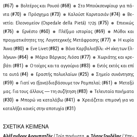
#67)
#68)
(
Βολ­τέ­ρος και Ρου­σό (
Στο Μπούκ­σεν­φί­ουρ για πά­
#70)
#73)
#74)
ντα (
Πρό­σχη­μα (
Κα­λούστ Καρ­ντα­σιάν (
Βε­
#75)
νε­τία: Ελε­ο­νο­μεί­ον (Ospedale della Pietá) 1725 (
Επιει­κώς
#76)
#60)
#69)
(
Ερ­νέ­στο (
Πλέ­ξι­μο ιστο­ρί­ας (
Μύ­θοι και
#77)
πραγ­μα­τι­κό­τη­τες της Λο­γο­τε­χνι­κής Με­τά­φρα­σης (
Η κυ­ρία
#80)
#82)
Άν­να (
Eve Livet (
Βά­νο Καρ­βα­λι­σβί­λι: «Η νί­κη των Ελ­
#64)
#77)
λή­νων» (
Μά­ριο Βάρ­γκας Λιό­σα (
Χω­ριά­της και κρε­
#81)
#83)
βά­τι (
Ο τοί­χος και τα αγ­γού­ρια (
Εντός εκτός και επί
#4)
#25)
τα αυ­τά (
Ερα­στής πο­λυ­ε­λαί­ων (
Ση­μείο συ­νά­ντη­σης
#59)
#61)
(
Για­τί να (ξα­να)δια­βά­σου­με τον Ρα­μπε­λαί; (
Με­τα­ξύ
#83)
μας. Για τους άλ­λους ― 11η συ­ζή­τη­ση (
Tε­λευ­ταία ποι­ή­μα­τα
#30)
#41)
(
Μπο­ρώ να κα­τα­λά­βω (
Χρειά­ζε­ται επι­μο­νή για να
#31)
κα­τα­λή­ξει κα­νείς στην απο­τυ­χία (
ΣΧΕΤΙΚΑ ΚΕΙΜΕΝΑ
Αλέ­ξαν­δρος Αρα­μπα­τζής
/ Τρία ποι­ή­μα­τα
Τά­σος Γου­δέ­λης
/ Υπε­