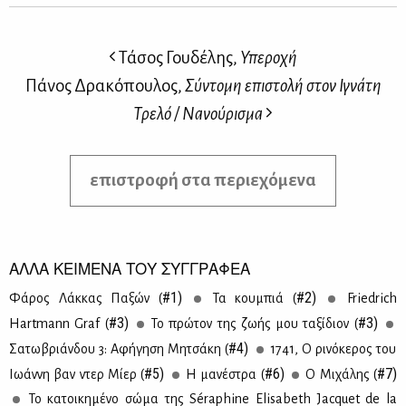
Τάσος Γουδέλης,
Υπεροχή
Πάνος Δρακόπουλος,
Σύντομη επιστολή στον Ιγνάτη
Τρελό / Νανούρισμα
επιστροφή στα περιεχόμενα
ΑΛΛΑ ΚΕΙΜΕΝΑ ΤΟΥ ΣΥΓΓΡΑΦΕΑ
#1)
#2)
Φά­ρος Λάκ­κας Πα­ξών (
Τα κου­μπιά (
Friedrich
#3)
#3)
Hartmann Graf (
Το πρώ­τον της ζω­ής μου τα­ξί­διον (
#4)
Σα­τω­βριάν­δου 3: Αφή­γη­ση Μη­τσά­κη (
1741, Ο ρι­νό­κε­ρος του
#5)
#6)
#7)
Ιω­άν­νη βαν ντερ Μί­ερ (
Η μα­νέ­στρα (
Ο Μι­χά­λης (
Το κα­τοι­κη­μέ­νο σώ­μα της Séraphine Elisabeth Jacquet de la