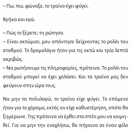
– Πω, πω, φώ­να­ξε, το τραί­νο έχει φύ­γει.
Βγή­κα και εγώ.
– Πώς το ξέ­ρε­τε; τη ρώ­τη­σα.
– Εί­ναι οκτώ­μι­σι, μου απά­ντη­σε δεί­χνο­ντας το ρο­λόι του
σταθ­μού. Το δρο­μο­λό­γιο ήταν για τις οκτώ και τρία λε­πτά
ακρι­βώς.
– Να ρω­τή­σου­με τις πλη­ρο­φο­ρί­ες, πρό­τει­να. Το ρο­λόι του
σταθ­μού μπο­ρεί να έχει χα­λά­σει. Και τα τραί­να μας δεν
φεύ­γουν στην ώρα τους.
Να μην τα πο­λυ­λο­γώ, το τραί­νο εί­χε φύ­γει. Το επό­με­νο
ήταν για το χά­ρα­μα, εκτός αν εί­χε κα­θυ­στέ­ρη­ση, οπό­τε θα
ξη­μέ­ρω­νε. Της πρό­τει­να να έρ­θει στο σπί­τι μου να κοι­μη­
θεί. Για να μην την ενο­χλή­σω, θα πή­γαι­να σε έναν φί­λο