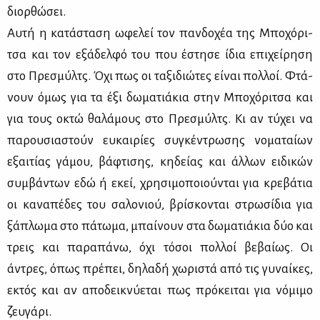
διορ­θώ­σει.
Αυ­τή η κα­τά­στα­ση ωφε­λεί τον παν­δο­χέα της Μπο­χό­ρι­
τσα και τον εξά­δελ­φό του που έστη­σε ίδια επι­χεί­ρη­ση
στο Πρε­σμύλτς. Όχι πως οι τα­ξι­διώ­τες εί­ναι πολ­λοί. Φτά­
νουν όμως για τα έξι δω­μα­τιά­κια στην Μπο­χό­ρι­τσα και
για τους οκτώ θα­λά­μους στο Πρε­σμύλτς. Κι αν τύ­χει να
πα­ρου­σια­στούν ευ­και­ρί­ες συ­γκέ­ντρω­σης νο­μα­ταί­ων
εξαι­τί­ας γά­μου, βά­φτι­σης, κη­δεί­ας και άλ­λων ει­δι­κών
συμ­βά­ντων εδώ ή εκεί, χρη­σι­μο­ποιού­νται για κρε­βά­τια
οι κα­να­πέ­δες του σα­λο­νιού, βρί­σκο­νται στρω­σί­δια για
ξά­πλω­μα στο πά­τω­μα, μπαί­νουν στα δω­μα­τιά­κια δύο και
τρεις και πα­ρα­πά­νω, όχι τό­σοι πολ­λοί βε­βαί­ως. Οι
άντρες, όπως πρέ­πει, δη­λα­δή χω­ρι­στά από τις γυ­ναί­κες,
εκτός και αν απο­δει­κνύ­ε­ται πως πρό­κει­ται για νό­μι­μο
ζευ­γά­ρι.