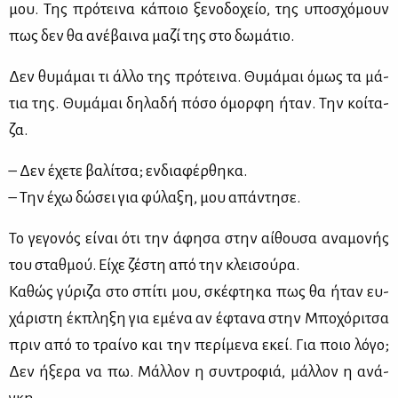
μου. Της πρό­τει­να κά­ποιο ξε­νο­δο­χείο, της υπο­σχό­μουν
πως δεν θα ανέ­βαι­να μα­ζί της στο δω­μά­τιο.
Δεν θυ­μά­μαι τι άλ­λο της πρό­τει­να. Θυ­μά­μαι όμως τα μά­
τια της. Θυ­μά­μαι δη­λα­δή πό­σο όμορ­φη ήταν. Την κοί­τα­
ζα.
– Δεν έχε­τε βα­λί­τσα; εν­δια­φέρ­θη­κα.
– Την έχω δώ­σει για φύ­λα­ξη, μου απά­ντη­σε.
Το γε­γο­νός εί­ναι ότι την άφη­σα στην αί­θου­σα ανα­μο­νής
του σταθ­μού. Εί­χε ζέ­στη από την κλει­σού­ρα.
Κα­θώς γύ­ρι­ζα στο σπί­τι μου, σκέ­φτη­κα πως θα ήταν ευ­
χά­ρι­στη έκ­πλη­ξη για εμέ­να αν έφτα­να στην Μπο­χό­ρι­τσα
πριν από το τραί­νο και την πε­ρί­με­να εκεί. Για ποιο λό­γο;
Δεν ήξε­ρα να πω. Μάλ­λον η συ­ντρο­φιά, μάλ­λον η ανά­