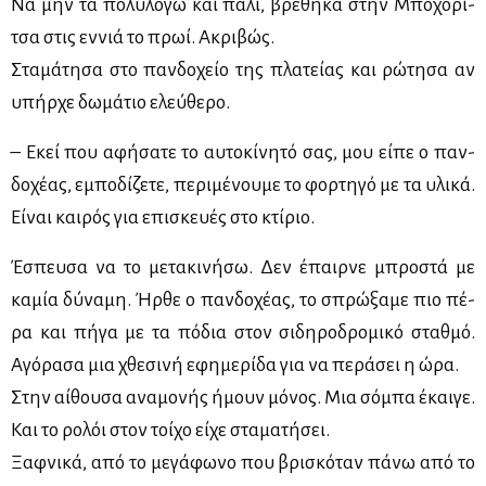
Να μην τα πο­λυ­λο­γώ και πά­λι, βρέ­θη­κα στην Μπο­χό­ρι­
τσα στις εν­νιά το πρωί. Ακρι­βώς.
Στα­μά­τη­σα στο παν­δο­χείο της πλα­τεί­ας και ρώ­τη­σα αν
υπήρ­χε δω­μά­τιο ελεύ­θε­ρο.
– Εκεί που αφή­σα­τε το αυ­το­κί­νη­τό σας, μου εί­πε ο παν­
δο­χέ­ας, εμπο­δί­ζε­τε, πε­ρι­μέ­νου­με το φορ­τη­γό με τα υλι­κά.
Εί­ναι και­ρός για επι­σκευ­ές στο κτί­ριο.
Έσπευ­σα να το με­τα­κι­νή­σω. Δεν έπαιρ­νε μπρο­στά με
κα­μία δύ­να­μη. Ήρ­θε ο παν­δο­χέ­ας, το σπρώ­ξα­με πιο πέ­
ρα και πή­γα με τα πό­δια στον σι­δη­ρο­δρο­μι­κό σταθ­μό.
Αγό­ρα­σα μια χθε­σι­νή εφη­με­ρί­δα για να πε­ρά­σει η ώρα.
Στην αί­θου­σα ανα­μο­νής ήμουν μό­νος. Μια σό­μπα έκαι­γε.
Και το ρο­λόι στον τοί­χο εί­χε στα­μα­τή­σει.
Ξαφ­νι­κά, από το με­γά­φω­νο που βρι­σκό­ταν πά­νω από το