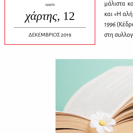
μά­λι­στα κα
αρχείο
χάρτης,
12
και «Η αλή­
1996
(Κέ­δρο
στη συλ­λο­γ
ΔΕΚΕΜΒΡΙΟΣ 2019