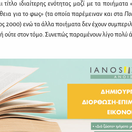
ι τί­τλο ιδιαί­τε­ρης ενό­τη­τας μα­ζί με τα ποι­ή­μα­τα
θεια για το φως» (τα οποία πα­ρέ­μει­ναν και στα
Ποι
ς 2000) ενώ τα άλ­λα ποι­ή­μα­τα δεν έχουν συ­μπε­ρι­λ
ή ού­τε στον τό­μο. Συ­νε­πώς πα­ρα­μέ­νουν λί­γο πο­λύ 