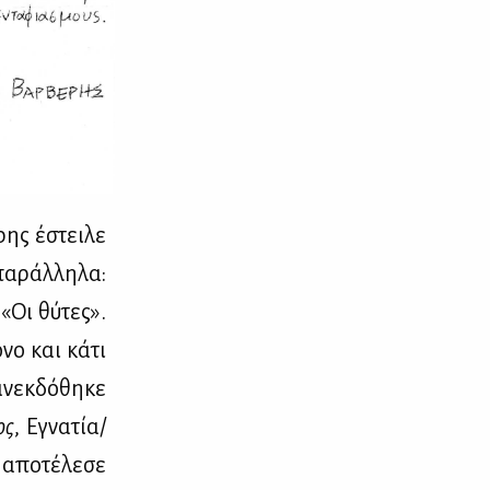
ρης έστει­λε
α­ράλ­λη­λα:
«Οι θύ­τες».
­νο και κά­τι
νεκ­δό­θη­κε
ος
, Εγνα­τία/
απο­τέ­λε­σε