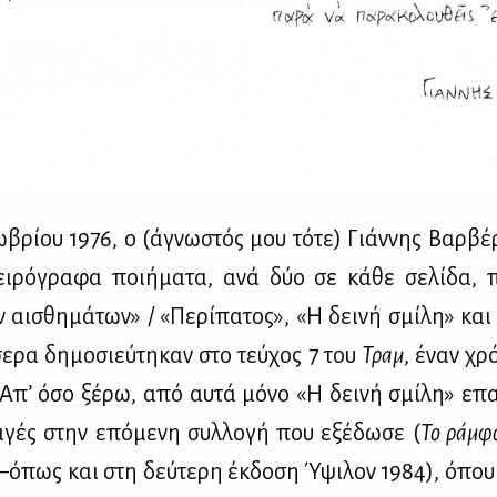
­βρί­ου 1976, ο (άγνω­στός μου τό­τε) Γιάν­νης Βαρ­βέ­
ει­ρό­γρα­φα ποι­ή­μα­τα, ανά δύο σε κά­θε σε­λί­δα, π
αι­σθη­μά­των» / «Πε­ρί­πα­τος», «Η δει­νή σμί­λη» και 
σε­ρα δη­μο­σιεύ­τη­καν στο τεύ­χος 7 του
Τραμ
, έναν χρό
. Απ’ όσο ξέ­ρω, από αυ­τά μό­νο «Η δει­νή σμί­λη» επα­
α­γές στην επό­με­νη συλ­λο­γή που εξέ­δω­σε (
Το ράμ­φ
όπως και στη δεύ­τε­ρη έκ­δο­ση Ύψι­λον 1984), όπου 