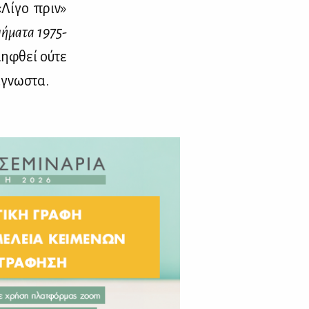
 «Λί­γο πριν»
­ή­μα­τα 1975-
η­φθεί ού­τε
άγνω­στα.