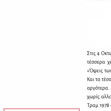
Στις 4 Οκτω
τέσ­σε­ρα χ
«Όψεις των 
Και τα τέσ­
αρ­γό­τε­ρα
χω­ρίς αλ­λ
Τραμ 1978 –