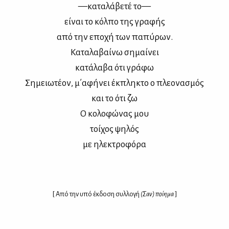
—κα­τα­λά­βε­τέ το—
εί­ναι το κόλ­πο της γρα­φής
από την επο­χή των πα­πύ­ρων.
Κα­τα­λα­βαί­νω ση­μαί­νει
κα­τά­λα­βα ότι γρά­φω
Ση­μειω­τέ­ον, μ΄αφή­νει έκ­πλη­κτο ο πλε­ο­να­σμός
και το ότι ζω
Ο κο­λο­φώ­νας μου
τοί­χος ψη­λός
με ηλε­κτρο­φό­ρα
[ Από την υπό έκ­δο­ση συλ­λο­γή
(Σαν) ποί­η­μα
]