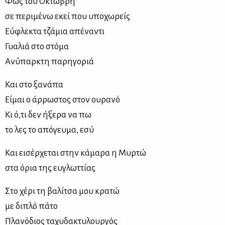
Φως του Οκτώ­βρη
σε πε­ρι­μέ­νω εκεί που υπο­χω­ρείς
Εύ­φλε­κτα τζά­μια απέ­να­ντι
Γυα­λιά στο στό­μα
Ανύ­παρ­κτη πα­ρη­γο­ριά
Και στο ξα­νά­πα
Εί­μαι ο άρ­ρω­στος στον ου­ρα­νό
Κι ό,τι δεν ήξε­ρα να πω
το λες το από­γευ­μα, εσύ
Και ει­σέρ­χε­ται στην κά­μα­ρα η Μυρ­τώ
στα όρια της ευ­γλωτ­τί­ας
Στο χέ­ρι τη βα­λί­τσα μου κρα­τώ
με δι­πλό πά­το
Πλα­νό­διος τα­χυ­δα­κτυ­λουρ­γός