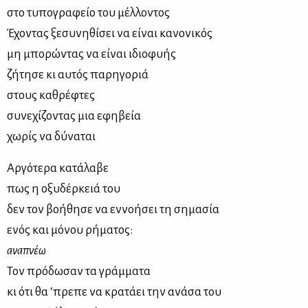
στο τυ­πο­γρα­φείο του μέλ­λο­ντος
Έχο­ντας ξε­συ­νη­θί­σει να εί­ναι κα­νο­νι­κός
μη μπο­ρώ­ντας να εί­ναι ιδιο­φυ­ής
ζή­τη­σε κι αυ­τός πα­ρη­γο­ριά
στους κα­θρέ­φτες
συ­νε­χί­ζο­ντας μια εφη­βεία
χω­ρίς να δύ­να­ται
Αρ­γό­τε­ρα κα­τά­λα­βε
πως η οξυ­δέρ­κειά του
δεν τον βο­ή­θη­σε να εν­νο­ή­σει τη ση­μα­σία
ενός και μό­νου ρή­μα­τος:
ανα­πνέω
Τον πρό­δω­σαν τα γράμ­μα­τα
κι ότι θα ‘πρε­πε να κρα­τά­ει την ανά­σα του