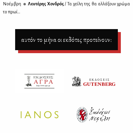
Νο­έμ­βρη
Λευ­τέ­ρης Χον­δρός
/ Τα χεί­λη της θα αλ­λά­ξουν χρώ­μα
το πρωί...
αυτόν το μήνα οι εκδότες προτείνουν: