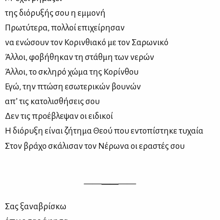
της διό­ρυ­ξής σου η εμ­μο­νή
Πρω­τύ­τε­ρα, πολ­λοί επι­χεί­ρη­σαν
να ενώ­σουν τον Κο­ριν­θια­κό με τον Σα­ρω­νι­κό
Άλ­λοι, φο­βή­θη­καν τη στάθ­μη των νε­ρών
Άλ­λοι, το σκλη­ρό χώ­μα της Κο­ρίν­θου
Εγώ, την πτώ­ση εσω­τε­ρι­κών βου­νών
απ’ τις κα­το­λι­σθή­σεις σου
Δεν τις προ­έ­βλε­ψαν οι ει­δι­κοί
Η διό­ρυ­ξη εί­ναι ζή­τη­μα Θε­ού που εντο­πί­στη­κε τυ­χαία
Στον βρά­χο σκά­λι­σαν τον Νέ­ρω­να οι ερα­στές σου
——
——
——
Σας ξα­να­βρί­σκω