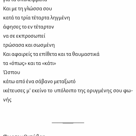
Και με τη γλώσ­σα σου
κα­τά τα τρία τέ­ταρ­τα ληγ­μέ­νη
άφη­σες το εν τέ­ταρ­τον
να σε εκ­προ­σω­πεί
τ
ρώ­σα­σα και σω­σμέ­νη
Και αφαι­ρείς τα επί­θε­τα και τα θαυ­μα­στι­κά
τα «όπως» και τα «κά­τι»
Ώσπου
κά­τω από ένα σά­βα­νο με­τα­ξω­τό
ικέ­τευ­σες μ’ εκεί­νο το υπό­λοι­πο της ορυγ­μέ­νης σου φω­
νής
——
——
——