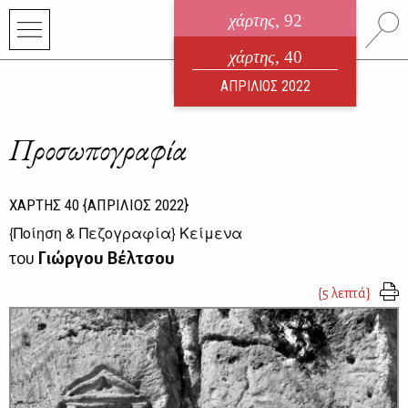
χάρτης
, 92
ηλεκτρονικό περιοδικό
χάρτης
, 40
ΑΥΓΟΥΣΤΟΣ 2026
ΑΠΡΙΛΙΟΣ 2022
Προσωπογραφία
ΧΑΡΤΗΣ
40
{ΑΠΡΙΛΙΟΣ 2022}
{
Ποίηση & Πεζογραφία
} Κείμενα
του
Γιώργου Βέλτσου
{5 λεπτά}