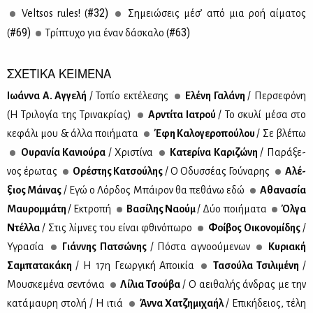
#32)
Veltsos rules! (
Ση­μειώ­σεις μέ­σ’ από μια ροή αί­μα­τος
#69)
#63)
(
Τρί­πτυ­χο για έναν δά­σκα­λο (
ΣΧΕΤΙΚΑ ΚΕΙΜΕΝΑ
Ιω­άν­να Α. Αγ­γε­λή
/ Το­πίο εκτέ­λε­σης
Ελέ­νη Γα­λά­νη
/ Περ­σε­φό­νη
(Η Τρι­λο­γία της Τρι­να­κρί­ας)
Αρ­ντί­τα Ια­τρού
/ Το σκυ­λί μέ­σα στο
κε­φά­λι μου & άλ­λα ποι­ή­μα­τα
Έφη Κα­λο­γε­ρο­πού­λου
/ Σε βλέ­πω
Ου­ρα­νία Κα­νιού­ρα
/ Χρι­στί­να
Κα­τε­ρί­να Κα­ρι­ζώ­νη
/ Πα­ρά­ξε­
νος έρω­τας
Ορέ­στης Κα­τσού­λης
/ Ο Οδυσ­σέ­ας Γού­να­ρης
Αλέ­
ξιος Μάι­νας
/ Εγώ ο Λόρ­δος Μπάι­ρον θα πε­θά­νω εδώ
Αθα­να­σία
Μαυ­ρομ­μά­τη
/ Εκτρο­πή
Βα­σί­λης Να­ούμ
/ Δύο ποι­ή­μα­τα
Όλ­γα
Ντέλ­λα
/ Στις λί­μνες του εί­ναι φθι­νό­πω­ρο
Φοί­βος Οι­κο­νο­μί­δης
/
Υγρα­σία
Γιάν­νης Πα­τσώ­νης
/ Πό­στα αγνο­ού­με­νων
Κυ­ρια­κή
Σα­μπα­τα­κά­κη
/ Η 17η Γε­ωρ­γι­κή Αποι­κία
Τα­σού­λα Τσι­λι­μέ­νη
/
Μου­σκε­μέ­να σε­ντό­νια
Λί­λια Τσού­βα
/ Ο αει­θα­λής άν­δρας με την
κα­τά­μαυ­ρη στο­λή / Η ιτιά
Άν­να Χα­τζη­μι­χα­ήλ
/ Επι­κή­δειος, τέ­λη