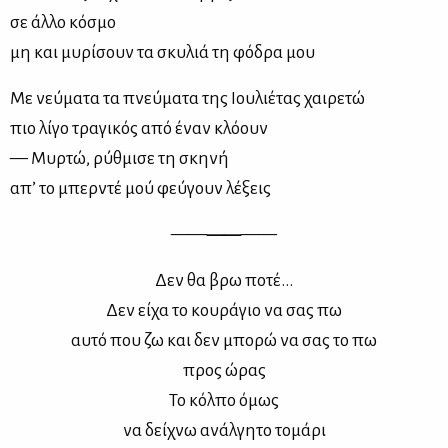
σε άλ­λο κό­σμο
μη και μυ­ρί­σουν τα σκυ­λιά τη φό­δρα μου
Με νεύ­μα­τα τα πνεύ­μα­τα της Ιου­λιέ­τας χαι­ρε­τώ
πιο λί­γο τρα­γι­κός από έναν κλό­ουν
— Μυρ­τώ, ρύθ­μι­σε τη σκη­νή
απ’ το μπερ­ντέ μού φεύ­γουν λέ­ξεις
——
——
——
Δεν θα βρω πο­τέ…
Δεν εί­χα το κου­ρά­γιο να σας πω
αυ­τό που ζω και δεν μπο­ρώ να σας το πω
προς ώρας
Το κόλ­πο όμως
να δεί­χνω ανάλ­γη­το το­μά­ρι