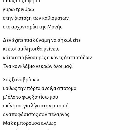
όπως σας άφη­σα
γύ­ρω τρι­γύ­ρω
στην διά­τα­ξη των κα­θι­σμά­των
στο αρ­χο­ντα­ρί­κι της Μο­νής
Δεν έχε­τε πια δύ­να­μη να ση­κω­θεί­τε
κι έτσι αμί­λη­τοι θα μεί­νε­τε
κά­τω από βλο­συ­ρές ει­κό­νες δε­σπο­τά­δων
Ένα κον­κλά­βιο νε­κρών όλοι μα­ζί
Σας ξα­να­βρί­σκω
κα­θώς την πόρ­τα άνοι­ξα από­το­μα
μ’ όλο το φως ξο­πί­σω μου
ακί­νη­τος για λί­γο στην μπα­σιά
ανα­πο­φά­σι­στος σαν πε­λαρ­γός
Μα δε μπο­ρού­σα αλ­λιώς