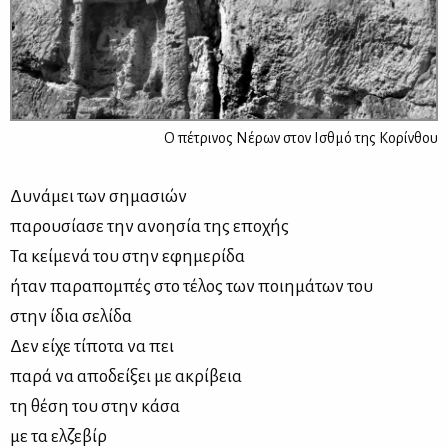
Ο πέτρινος Νέρων στον Ισθμό της Κορίνθου
Δυ­νά­μει των ση­μα­σιών
πα­ρου­σί­α­σε την ανοη­σία της επο­χής
Τα κεί­με­νά του στην εφη­με­ρί­δα
ήταν πα­ρα­πο­μπές στο τέ­λος των ποι­η­μά­των του
στην ίδια σε­λί­δα
Δεν εί­χε τί­πο­τα να πει
πα­ρά να απο­δεί­ξει με ακρί­βεια
τη θέ­ση του στην κά­σα
με τα ελ­ζε­βίρ