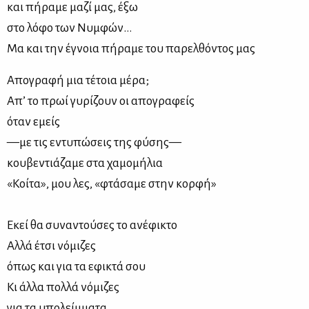
και πή­ρα­με μα­ζί μας, έξω
στο λό­φο των Νυμ­φών…
Μα και την έγνοια πή­ρα­με του πα­ρελ­θό­ντος μας
Απο­γρα­φή μια τέ­τοια μέ­ρα;
Απ’ το πρωί γυ­ρί­ζουν οι απο­γρα­φείς
όταν εμείς
—με τις εντυ­πώ­σεις της φύ­σης—
κου­βε­ντιά­ζα­με στα χα­μο­μή­λια
«Κοί­τα», μου λες, «φτά­σα­με στην κορ­φή»
Εκεί θα συ­να­ντού­σες το ανέ­φι­κτο
Αλ­λά έτσι νό­μι­ζες
όπως και για τα εφι­κτά σου
Κι άλ­λα πολ­λά νό­μι­ζες
για τα υπο­λείμ­μα­τα