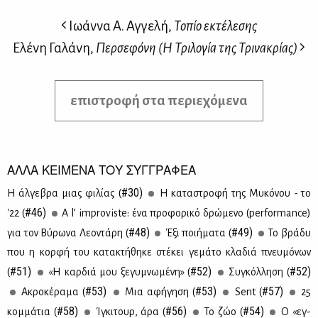
Ιωάννα Α. Αγγελή,
Τοπίο εκτέλεσης
Ελένη Γαλάνη,
Περσεφόνη (Η Τριλογία της Τρινακρίας)
επιστροφή στα περιεχόμενα
ΑΛΛΑ ΚΕΙΜΕΝΑ ΤΟΥ ΣΥΓΓΡΑΦΕΑ
#30)
Η άλ­γε­βρα μιας φι­λί­ας (
Η κα­τα­στρο­φή της Μυ­κό­νου - το
#46)
'22 (
A l’ improviste: ένα προ­φο­ρι­κό δρώ­με­νο (performance)
#48)
#49)
για τον Βύ­ρω­να Λε­ο­ντά­ρη (
Έξι ποι­ή­μα­τα (
Το βρά­δυ
που η κορ­φή του κα­τα­κτή­θη­κε στέ­κει γε­μά­το κλα­διά πνευ­μό­νων
#51)
#52)
#52)
(
«Η καρ­διά μου ξε­γυ­μνω­μέ­νη» (
Συ­γκόλ­λη­ση (
#53)
#53)
#57)
Ακρο­κέ­ρα­μα (
Μια αφή­γη­ση (
Sent (
25
#58)
#56)
#54)
κομ­μά­τια (
Ίγκι­τουρ, άρα (
Το ζώο (
Ο «εγ­