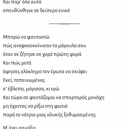
Και πα­ρ’ όλα αυ­τά
απευ­θύν­θη­κε σε δεύ­τε­ρο ενι­κό
——
——
——
Μπο­ρώ να φα­ντα­στώ
πώς ανα­ψο­κοκ­κί­νι­σαν τα μά­γου­λα σου
όταν σε ζή­τη­σε σε χο­ρό πρώ­τη φο­ρά
Και πώς με­τά
άφη­σες ολό­κλη­ρο τον έρω­τα να σκύ­ψει
Εκεί, τα­πει­νω­μέ­νος
σ’ έβλε­πα, μά­γισ­σα, κι εγώ
Και τώ­ρα σε φα­ντά­ζο­μαι να σπαρ­τα­ράς μο­νά­χη
μη έχο­ντας να ρί­ξω στη φω­τιά
πα­ρά το νά­τριο μιας αλυ­κής ξε­θυ­μα­σμέ­νης
Μ΄ έχει ρη­μά­ξει