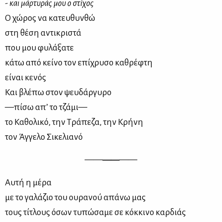
- και μάρ­τυ­ράς μου ο στί­χος
Ο χώ­ρος να κα­τευ­θυν­θώ
στη θέ­ση αντι­κρι­στά
που μου φυ­λά­ξα­τε
κά­τω από κεί­νο τον επί­χρυ­σο κα­θρέ­φτη
εί­ναι κε­νός
Και βλέ­πω στον ψευ­δάρ­γυ­ρο
—πί­σω απ’ το τζά­μι—
το Κα­θο­λι­κό, την Τρά­πε­ζα, την Κρή­νη
τον Άγ­γε­λο Σι­κε­λια­νό
——
——
——
Αυ­τή η μέ­ρα
με το γα­λά­ζιο του ου­ρα­νού απά­νω μας
τους τί­τλους όσων τυ­πώ­σα­με σε κόκ­κι­νο καρ­διάς