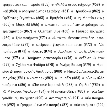
#55)
#59)
γράμ­μα­τος» και η ωραία (
«Μι­λάω στους τοί­χους» (
#60)
#61)
#62)
Ροή (
Μα­κρυ­γιάν­νης / Σε­φέ­ρης (
Προσ­δο­κώ (
#63)
#64)
Ορί­ζο­ντας Γε­γο­νό­των (
Βρα­βεία (
25 Μαρ­τί­ου 2024
#65)
#66)
(
Μά­ης '68 (
«...για­τί το ποί­η­μα ήταν το ερώ­τη­μα του
#67)
#68)
ερω­τή­μα­τος» (
Quantum Blue (
Τέσ­σε­ρα ποι­ή­μα­τα
#69)
#70)
(
Τρία ποι­ή­μα­τα (
«Αυ­τό που θε­ρα­πεύ­ε­ται δεν με πο­
#71)
#72)
λυ­τρα­βά­ει» (
«…εί­μα­στε ζευ­γά­ρι ται­ρια­στό» (
Δύο
#73)
#74)
ποι­ή­μα­τα (
Ηλι­κί­ες (
Βα­σι­λι­κός Κή­πος & άλ­λα ποι­ή­
#75)
#76)
μα­τα (
Ποι­ή­μα­τα ρε­περ­το­ρί­ου (
Λε­ζά­ντα & Στοκ
#77)
#78)
#79)
(
Σχέ­διο για Φαί­δρα (
Mνή­μη Βα­σί­λη (
Ημε­
#80)
ρί­δα Διε­πι­στη­μο­νι­κής Απελ­πι­σί­ας (
Ημε­ρί­δα Ανε­ξα­κρί­βω­της
#81)
#82)
#83)
Μα­γεί­ας (
«Νο­τιάς» (
Ρη­μά­ζει (
Δί­κη & άλ­λα
#86)
#88)
#89)
ποι­ή­μα­τα (
«Che cos’è la poesia?» (
Ομι­λία* (
#84)
#85)
«Ο Μέ­γι­στος Ύφα­λος» (
Η ερ­γα­λειο­θή­κη (
Τρία (αρ­
#90)
#91)
χαιό­θε­μα;) ποι­ή­μα­τα (
Ανα­στο­χα­σμοί (
Δύο ποι­ή­μα­
#92)
#87)
#92)
τα (
Γράμ­μα σ' ένα νέο ποι­η­τή (
Δύο ποι­ή­μα­τα (