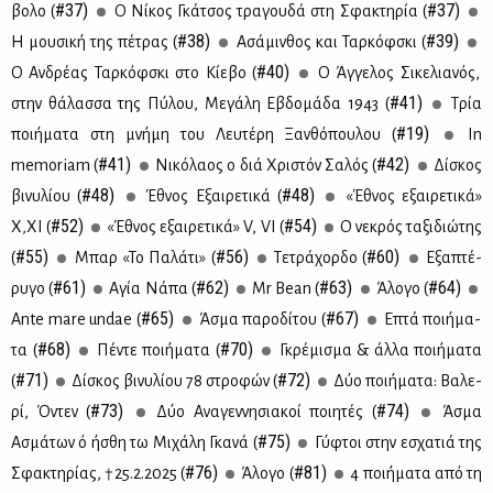
#37)
#37)
βο­λο (
Ο Νί­κος Γκά­τσος τρα­γου­δά στη Σφα­κτη­ρία (
#38)
#39)
Η μου­σι­κή της πέ­τρας (
Ασά­μιν­θος και Ταρ­κόφ­σκι (
#40)
Ο Αν­δρέ­ας Ταρ­κόφ­σκι στο Κί­ε­βο (
Ο Άγ­γε­λος Σι­κε­λια­νός,
#41)
στην θά­λασ­σα της Πύ­λου, Με­γά­λη Εβδο­μά­δα 1943 (
Τρία
#19)
ποι­ή­μα­τα στη μνή­μη του Λευ­τέ­ρη Ξαν­θό­που­λου (
In
#41)
#42)
memoriam (
Νι­κό­λα­ος ο διά Χρι­στόν Σα­λός (
Δί­σκος
#48)
#48)
βι­νυ­λί­ου (
Έθνος Εξαι­ρε­τι­κά (
«Έθνος εξαι­ρε­τι­κά»
#52)
#54)
Χ,ΧΙ (
«Έθνος εξαι­ρε­τι­κά» V, VI (
Ο νε­κρός τα­ξι­διώ­της
#55)
#56)
#60)
(
Μπαρ «Το Πα­λά­τι» (
Τε­τρά­χορ­δο (
Εξα­πτέ­
#61)
#62)
#63)
#64)
ρυ­γο (
Αγία Νά­πα (
Mr Bean (
Άλο­γο (
#65)
#67)
Ante mare undae (
Άσμα πα­ρο­δί­του (
Επτά ποι­ή­μα­
#68)
#70)
τα (
Πέ­ντε ποι­ή­μα­τα (
Γκρέ­μι­σμα & άλ­λα ποι­ή­μα­τα
#71)
#72)
(
Δί­σκος βι­νυ­λί­ου 78 στρο­φών (
Δύο ποι­ή­μα­τα: Βα­λε­
#73)
#74)
ρί, Όντεν (
Δύο Ανα­γεν­νη­σια­κοί ποι­η­τές (
Άσμα
#75)
Ασμά­των ό ήσθη τω Μι­χά­λη Γκα­νά (
Γύ­φτοι στην εσχα­τιά της
#76)
#81)
Σφα­κτη­ρί­ας, †25.2.2025 (
Άλο­γο (
4 ποι­ή­μα­τα από τη