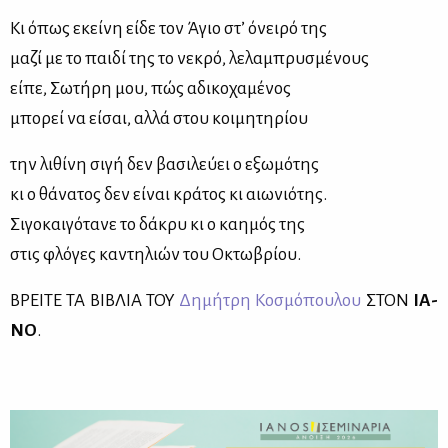
Κι όπως εκεί­νη εί­δε τον Άγιο στ’ όνει­ρό της
μα­ζί με το παι­δί της το νε­κρό, λε­λα­μπρυ­σμέ­νους
εί­πε, Σω­τή­ρη μου, πώς αδι­κο­χα­μέ­νος
μπο­ρεί να εί­σαι, αλ­λά στου κοι­μη­τη­ρί­ου
την λι­θί­νη σι­γή δεν βα­σι­λεύ­ει ο εξω­μό­της
κι ο θά­να­τος δεν εί­ναι κρά­τος κι αιω­νιό­της.
Σι­γο­και­γό­τα­νε το δά­κρυ κι ο καη­μός της
στις φλό­γες κα­ντη­λιών του Οκτω­βρί­ου.
ΒΡΕΙ­ΤΕ ΤΑ ΒΙ­ΒΛΙΑ ΤΟΥ
Δη­μή­τρη Κο­σμό­που­λου
ΣΤΟΝ
ΙΑ­
ΝΟ
.