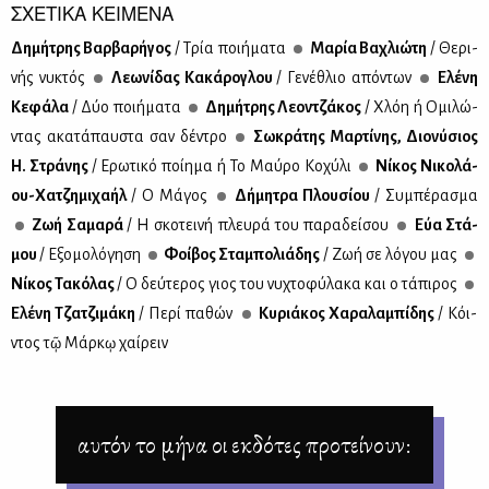
ΣΧΕΤΙΚΑ ΚΕΙΜΕΝΑ
Δη­μή­τρης Βαρ­βα­ρή­γος
/ Τρία ποι­ή­μα­τα
Μα­ρία Βα­χλιώ­τη
/ Θε­ρι­
νής νυ­κτός
Λε­ω­νί­δας Κα­κά­ρο­γλου
/ Γε­νέ­θλιο από­ντων
Ελέ­νη
Κε­φά­λα
/ Δύο ποι­ή­μα­τα
Δη­μή­τρης Λε­ον­τζά­κος
/ Χλόη ή Ομι­λώ­
ντας ακα­τά­παυ­στα σαν δέ­ντρο
Σω­κρά­της Μαρ­τί­νης, Διο­νύ­σιος
Η. Στρά­νης
/ Ερω­τι­κό ποί­η­μα ή Το Μαύ­ρο Κο­χύ­λι
Νί­κος Νι­κο­λά­
ου-Χα­τζη­μι­χα­ήλ
/ Ο Μά­γος
Δή­μη­τρα Πλου­σί­ου
/ Συ­μπέ­ρα­σμα
Ζωή Σα­μα­ρά
/ Η σκο­τει­νή πλευ­ρά του πα­ρα­δεί­σου
Εύα Στά­
μου
/ Εξο­μο­λό­γη­ση
Φοί­βος Στα­μπο­λιά­δης
/ Ζωή σε λό­γου μας
Νί­κος Τα­κό­λας
/ Ο δεύ­τε­ρος γιος του νυ­χτο­φύ­λα­κα και ο τά­πι­ρος
Ελέ­νη Τζα­τζι­μά­κη
/ Πε­ρί πα­θών
Κυ­ριά­κος Χα­ρα­λα­μπί­δης
/ Κόι­
ντος τῷ Μάρκῳ χαί­ρειν
αυτόν το μήνα οι εκδότες προτείνουν: