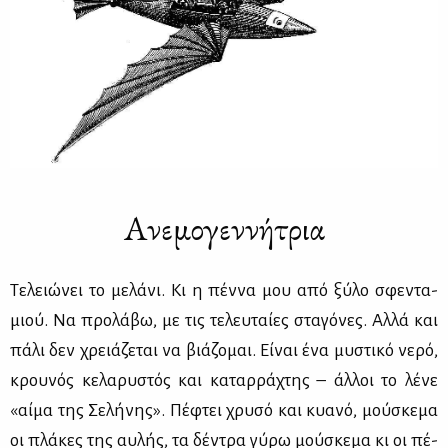
Ανεμογεννήτρια
Τε­λειώ­νει το με­λά­νι. Κι η πέν­να μου από ξύ­λο σφε­ντα­
μιού. Να προ­λά­βω, με τις τε­λευ­ταί­ες στα­γό­νες. Αλ­λά και
πά­λι δεν χρειά­ζε­ται να βιά­ζο­μαι. Εί­ναι ένα μυ­στι­κό νε­ρό,
κρου­νός κε­λα­ρυ­στός και κα­ταρ­ρά­χτης – άλ­λοι το λέ­νε
«αί­μα της Σε­λή­νης». Πέ­φτει χρυ­σό και κυα­νό, μού­σκε­μα
οι πλά­κες της αυ­λής, τα δέ­ντρα γύ­ρω μού­σκε­μα κι οι πέ­