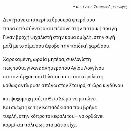
† 16.10.2016, Σω­τή­ριος Α., σμη­να­γός
Δεν ήτα­νε από κε­ρί τα δρο­σε­ρά φτε­ρά σου
πα­ρά από σύν­νε­φο και πέ­σα­νε στην πα­τρι­κή σου γη.
Γί­ναν βρο­χή ψι­χα­λι­στή στην κρύα ομί­χλη, στην σι­γή
μα­ζί με το αί­μα σου άφο­βο, την παι­δι­κή χα­ρά σου.
Χα­ρο­κα­μέ­νη, ωραία μη­τέ­ρα, συλ­λο­γί­στη
πως τού­τα γί­να­νε ανή­με­ρα του Αγί­ου Λογ­γί­νου
εκα­το­ντάρ­χου του Πι­λά­του που απο­κε­φα­λί­στη
κα­θώς αντί­κρυ­σε απά­νω στον Σταυ­ρό, σ’ ώρα κιν­δύ­νου
και ψυ­χο­μα­χη­τού, το Θείο Σώ­μα να μα­τώ­νει.
Και σκέ­φτη­κε την Κα­πα­δό­κισ­σα που βρή­κε
τυ­φλή, στην κό­προ το κε­φά­λι του – να ορ­θώ­νει
κορ­μί και πά­λι φως στα μά­τια εί­χε.