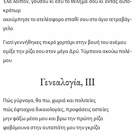
Έλα λοι­πόν, γδύ­σου κι εσύ το θέ­λη­μά σου κι όντας αυ­το­
κρά­τωρ
ακού­μπη­σε το ατε­λέ­σφο­ρο σπα­θί σου στο άγιο τε­τρα­βάγ­
γε­λο.
Για­τί γεν­νή­θη­κες πι­κρό χορ­τά­ρι στην βουή του ανέ­μου
σμί­ξε την ρί­ζα σου στον μέ­γα Δρύ. Τύ­μπα­να ακούω πο­λέ­
μου
Γενεαλογία, ΙΙΙ
Πώς γύρ­να­γα, θα πω, χω­ριά και πο­λι­τεί­ες
πώς έφτια­χνα δι­καιο­λο­γί­ες, προ­φά­σεις αστεί­ες
μην ψά­ξω μέ­σα μου και βρω την πρώ­τη ρί­ζα
φο­βό­μου­να στην αυ­τα­πά­τη μου την γκρί­ζα