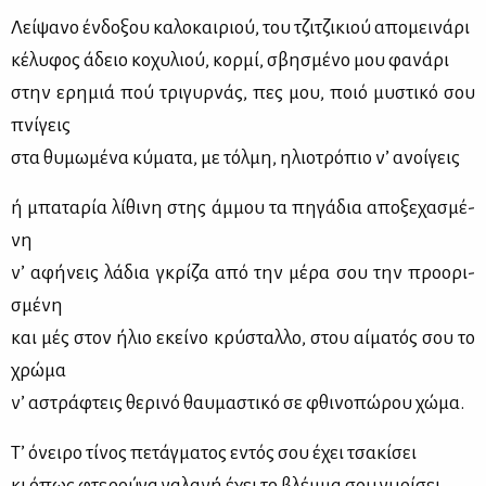
Λεί­ψα­νο έν­δο­ξου κα­λο­και­ριού, του τζι­τζι­κιού απο­μει­νά­ρι
κέ­λυ­φος άδειο κο­χυ­λιού, κορ­μί, σβη­σμέ­νο μου φα­νά­ρι
στην ερη­μιά πού τρι­γυρ­νάς, πες μου, ποιό μυ­στι­κό σου
πνί­γεις
στα θυ­μω­μέ­να κύ­μα­τα, με τόλ­μη, ηλιο­τρό­πιο ν’ ανοί­γεις
ή μπα­τα­ρία λί­θι­νη στης άμ­μου τα πη­γά­δια απο­ξε­χα­σμέ­
νη
ν’ αφή­νεις λά­δια γκρί­ζα από την μέ­ρα σου την προ­ο­ρι­
σμέ­νη
και μές στον ήλιο εκεί­νο κρύ­σταλ­λο, στου αί­μα­τός σου το
χρώ­μα
ν’ αστρά­φτεις θε­ρι­νό θαυ­μα­στι­κό σε φθι­νο­πώ­ρου χώ­μα.
Τ’ όνει­ρο τί­νος πε­τάγ­μα­τος εντός σου έχει τσα­κί­σει
κι όπως φτε­ρού­γα γα­λα­νή έχει το βλέμ­μα σου γυ­ρί­σει