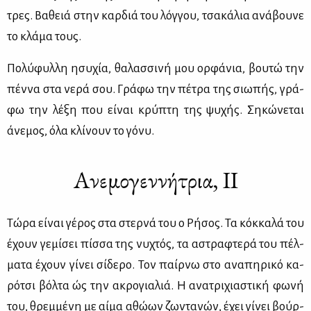
τρες. Βα­θειά στην καρ­διά του λόγ­γου, τσα­κά­λια ανά­βου­νε
το κλά­μα τους.
Πο­λύ­φυλ­λη ησυ­χία, θα­λασ­σι­νή μου ορ­φά­νια, βου­τώ την
πέν­να στα νε­ρά σου. Γρά­φω την πέ­τρα της σιω­πής, γρά­
φω την λέ­ξη που εί­ναι κρύ­πτη της ψυ­χής. Ση­κώ­νε­ται
άνε­μος, όλα κλί­νουν το γό­νυ.
Ανεμογεννήτρια, ΙΙ
Τώ­ρα εί­ναι γέ­ρος στα στερ­νά του ο Ρή­σος. Τα κόκ­κα­λά του
έχουν γε­μί­σει πίσ­σα της νυ­χτός, τα αστρα­φτε­ρά του πέλ­
μα­τα έχουν γί­νει σί­δε­ρο. Τον παίρ­νω στο ανα­πη­ρι­κό κα­
ρό­τσι βόλ­τα ώς την ακρο­για­λιά. Η ανα­τρι­χια­στι­κή φω­νή
του, θρεμ­μέ­νη με αί­μα αθώ­ων ζω­ντα­νών, έχει γί­νει βούρ­