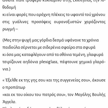
άλ­λο­τε πά­λι τρυ­φε­ρό κυ­κλά­μι­νο στης Eκ­κλη­σί­ας την λι­
θο­δο­μή
κι εί­ναι φο­ρές που αρά­χνη πλέ­κεις το υφα­ντό τού χρό­νου
στις γυά­λι­νες προ­σό­ψεις ου­ρα­νο­ξυ­στών χα­ρά­ζο­ντας
ρωγ­μή –
(Μες στην ψυ­χή μας γόρ­δια δε­σμά υφά­να­νε τα χρό­νια
παι­δού­λα σέρ­νε­ται με σι­δε­ρέ­νια σφαί­ρα στα σφυ­ρά
κι όσα μας κα­τα­φλέ­γουν από τα οθό­νια τε­μέ­νη, γλα­φυ­ρά
τσι­ρί­ζου­νε αη­δό­νια plexiglass, πέ­φτου­νε χη­μι­κά γλα­ρό­
νια.)
« Έξελ­θε εκ της γης σου και της συγ­γε­νεί­ας σου», άκου­σε
ο προ­πά­τωρ
«και εκ του οί­κου του πα­τρός σου», τον Με­γά­λης Βου­λής
Άγ­γε­λο.