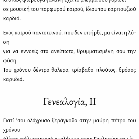
σε μου­σι­κή του πορ­φυ­ρού και­ρού, ίδιου του καρ­που­ζιού
καρ­διά.
Ενός και­ρού πα­ντο­τει­νού, που δεν υπήρ­ξε, μα εί­ναι η λύ­
ση
για να εν­νο­είς στο ανεί­πω­το, θρυμ­μα­τι­σμέ­νη σου την
φύ­ση.
Του χρό­νου δέ­ντρο θα­λε­ρό, τρί­σβα­θο πλού­τος, δρό­σος
κα­ρυ­διά.
Γενεαλογία, ΙΙ
Για­τί ’σαι ολό­χρυ­σο ξε­ρά­γκα­θο στην μαύ­ρη πέ­τρα του
χρό­νου