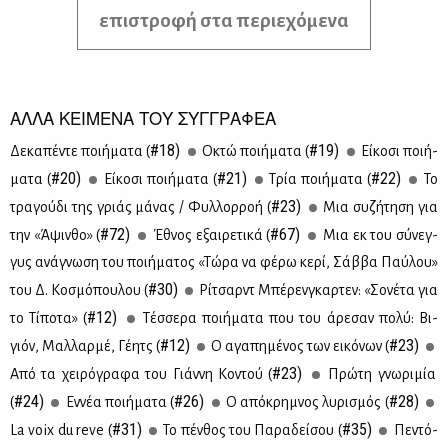
επιστροφή στα περιεχόμενα
ΑΛΛΑ ΚΕΙΜΕΝΑ ΤΟΥ ΣΥΓΓΡΑΦΕΑ
#18)
#19)
Δε­κα­πέ­ντε ποι­ή­μα­τα (
Οκτώ ποι­ή­μα­τα (
Εί­κο­σι ποι­ή­
#20)
#21)
#22)
μα­τα (
Εί­κο­σι ποι­ή­μα­τα (
Τρία ποι­ή­μα­τα (
Το
#23)
τρα­γού­δι της γριάς μά­νας / Φυλ­λορ­ροή (
Μια συ­ζή­τη­ση για
#72)
#67)
την «Άψιν­θο» (
Έθνος εξαι­ρε­τι­κά (
Μια εκ του σύ­νεγ­
γυς ανά­γνω­ση του ποι­ή­μα­τος «Τώ­ρα να φέ­ρω κε­ρί, Σάβ­βα Παύ­λου»
#30)
του Δ. Κο­σμό­που­λου (
Ρί­τσαρντ Μπέ­ρεν­γκαρ­τεν: «Σο­νέ­τα για
#12)
το Τί­πο­τα» (
Τέσ­σε­ρα ποι­ή­μα­τα που του άρε­σαν πο­λύ: Βι­
#12)
#23)
γιόν, Μαλ­λαρ­μέ, Γέ­ητς (
Ο αγα­πη­μέ­νος των ει­κό­νων (
#23)
Από τα χει­ρό­γρα­φα του Γιάν­νη Κο­ντού (
Πρώ­τη γνω­ρι­μία
#24)
#26)
#28)
(
Εν­νέα ποι­ή­μα­τα (
Ο από­κρη­μνος λυ­ρι­σμός (
#31)
#35)
La voix du reve (
Το πέν­θος του Πα­ρα­δεί­σου (
Πε­ντό­