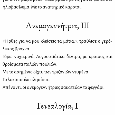
ηλιο­βα­σί­λε­μα. Με το ανα­πη­ρι­κό κα­ρό­τσι.
Ανεμογεννήτρια, ΙΙΙ
«Ήρ­θες για να μου κλεί­σεις τα μά­τια;», τραύ­λι­σε ο γε­ρό­
λυ­κος βρα­χνά.
Γύ­ρω νυ­χτε­ρι­νά, Αυ­γου­στιά­τι­κα δέ­ντρα, με κρό­τους και
θρο­ΐ­σμα­τα πα­λιών που­λιών.
Με το αση­μέ­νιο δί­χτυ των τρι­ζο­νιών ντυ­μέ­να.
Το λυ­κό­που­λο πλη­σί­α­σε.
Απέ­να­ντι, οι ανε­μο­γεν­νή­τριες σα­κα­τεύ­αν το φεγ­γά­ρι.
Γενεαλογία, I