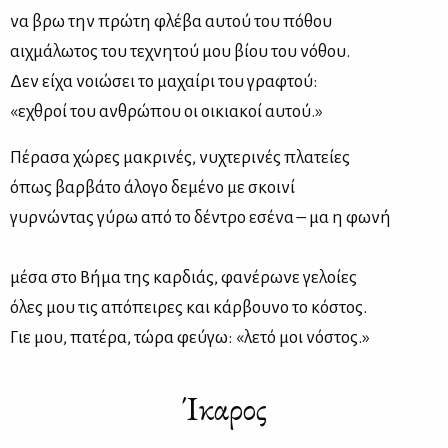
να βρω την πρώ­τη φλέ­βα αυ­τού του πό­θου
αιχ­μά­λω­τος του τε­χνη­τού μου βί­ου του νό­θου.
Δεν εί­χα νοιώ­σει το μα­χαί­ρι του γρα­φτού:
«εχθροί του αν­θρώ­που οι οι­κια­κοί αυ­τού.»
Πέ­ρα­σα χώ­ρες μα­κρι­νές, νυ­χτε­ρι­νές πλα­τεί­ες
όπως βαρ­βά­το άλο­γο δε­μέ­νο με σκοι­νί
γυρ­νώ­ντας γύ­ρω από το δέ­ντρο εσέ­να – μα η φω­νή
μέ­σα στο Βή­μα της καρ­διάς, φα­νέ­ρω­νε γε­λοί­ες
όλες μου τις από­πει­ρες και κάρ­βου­νο το κό­στος.
Γιε μου, πα­τέ­ρα, τώ­ρα φεύ­γω: «ὤλε­τό μοι νό­στος.»
Ίκαρος