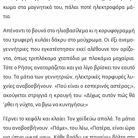
κω­μα στα μα­γνη­τι­κά του, πά­λαι πο­τέ ηλε­κτρο­φό­ρα μά­
τια.
Απέ­να­ντι το βου­νό στο ηλιο­βα­σί­λε­μα κι η κο­ρυ­φο­γραμ­μή
του τρυ­φε­ρή κυ­λά­ει δά­κρυ στο μού­χρω­μα. Οι έξι ανε­μο­
γεν­νή­τριες που εγκα­τέ­στη­σαν εκεί αλέ­θου­νε τον ορί­ζο­
ντα, όπως τρι­πλό­κα­μα χτα­πό­δια με πλο­κά­μια μα­χαί­ρια.
Τό­τε ο Ρή­σος ανα­τα­ρά­ζε­ται και για λί­γο βρί­σκει τον εαυ­τό
του. Τα μά­τια των γεν­νη­τριών, ηλε­κτρι­κές πορ­φυ­ρές λυ­
χνί­ες ανα­βο­σβή­νουν. «Πού εί­ναι ο εσπε­ρι­νός αστέ­ρας;»,
ακού­γε­ται στριγ­γιά η κραυ­γή του. «Δί­χως αυ­τόν πώς θά
’ρ­θει η νύ­χτα, να βγω να κυ­νη­γή­σω;»
Γέρ­νει το κε­φά­λι και κλαί­ει. Τον χαϊ­δεύω απα­λά. Τα μά­τια
του ανα­βο­σβή­νουν. «Πά­με», του λέω, «Πα­τέ­ρα, εί­ναι ώρα
για ύπνο μι­κρέ μου». Κά­θε βρά­δυ με πη­γαί­νω βόλ­τα στο