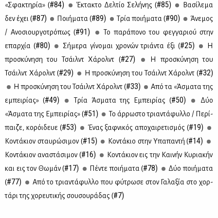
#84)
#85)
«Σφα­κτη­ρία» (
Έκτα­κτο Δελ­τίο Σε­λή­νης (
Βα­σί­λε­μα
#87)
#89)
#90)
δεν έχει (
Ποι­ή­μα­τα (
Τρία ποι­ή­μα­τα (
Άνε­μος
#91)
/ Ανο­σιουρ­γο­τρό­πως (
Το πα­ρά­πο­νο του φεγ­γα­ριού στην
#80)
#25)
επαρ­χία (
Σή­με­ρα γί­νο­μαι χρο­νών τριά­ντα έξι (
Η
#27)
προ­σκύ­νη­ση του Τσάιλντ Χά­ρολντ (
Η προ­σκύ­νη­ση του
#29)
#32)
Τσάιλντ Χά­ρολντ (
Η προ­σκύ­νη­ση του Τσάιλντ Χά­ρολντ (
#33)
Η προ­σκύ­νη­ση του Τσάιλντ Χά­ρολντ (
Aπό τα «Άσμα­τα της
#49)
#50)
εμπει­ρί­ας» (
Τρία Άσμα­τα της Εμπει­ρί­ας (
Δύο
#51)
«Άσμα­τα της Εμπει­ρί­ας» (
Το άρ­ρω­στο τρια­ντά­φυλ­λο / Πε­ρί­
#53)
#19)
παι­ζε, κο­ρόι­δευε (
Ένας ξαφ­νι­κός απο­χαι­ρε­τι­σμός (
#15)
#14)
Κο­ντά­κιον σταυ­ρώ­σι­μον (
Κο­ντά­κιο στην Υπα­πα­ντή (
#16)
Κο­ντά­κιον ανα­στά­σι­μον (
Κο­ντά­κιον εις την Και­νήν Κυ­ρια­κήν
#17)
#78)
και εις τον Θω­μάν (
Πέ­ντε ποι­ή­μα­τα (
Δύο ποι­ή­μα­τα
#77)
(
Από το τρια­ντά­φυλ­λο που φύ­τρω­σε στον Γα­λα­ξία στο χορ­
#7)
τά­ρι της χο­ρευ­τι­κής σου­σου­ρά­δας (