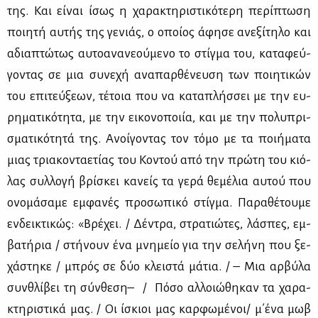
της. Και εί­ναι ίσως η χα­ρα­κτη­ρι­στι­κό­τε­ρη πε­ρί­πτω­ση
ποι­η­τή αυ­τής της γε­νιάς, ο οποί­ος άφη­σε ανε­ξί­τη­λο και
αδια­πτώ­τως αυ­το­α­να­νε­ού­με­νο το στίγ­μα του, κα­τα­φεύ­
γο­ντας σε μια συ­νε­χή ανα­παρ­θέ­νευ­ση των ποι­η­τι­κών
του επι­τεύ­ξε­ων, τέ­τοια που να κα­τα­πλήσ­σει με την ευ­
ρη­μα­τι­κό­τη­τα, με την ει­κο­νο­ποι­ία, και με την πο­λυ­πρι­
σμα­τι­κό­τη­τά της. Ανοί­γο­ντας τον τό­μο με τα ποι­ή­μα­τα
μιας τρια­κο­ντα­ε­τί­ας του Κο­ντού από την πρώ­τη του κιό­
λας συλ­λο­γή βρί­σκει κα­νείς τα γε­ρά θε­μέ­λια αυ­τού που
ονο­μά­σα­με εμ­φα­νές προ­σω­πι­κό στίγ­μα. Πα­ρα­θέ­του­με
εν­δει­κτι­κώς: «Βρέ­χει. / Δέ­ντρα, στρα­τιώ­τες, λά­σπες, εμ­
βα­τή­ρια / στή­νουν ένα μνη­μείο για την σε­λή­νη που ξε­
χά­στη­κε / μπρός σε δύο κλει­στά μά­τια. / – Μια αρ­βύ­λα
συν­θλί­βει τη σύν­θε­ση– / Πό­σο αλ­λοιώ­θη­καν τα χα­ρα­
κτη­ρι­στι­κά μας. / Οι ίσκιοι μας καρ­φω­μέ­νοι/ μ΄ένα μωβ