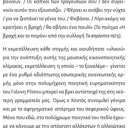
βαί­νουν. / Οι κα­πνοί των τρα­γου­διών σου / δεν συ­γκι­
νούν αυ­τόν που εξου­σιά­ζει. / Φέρ­νει κι ανά­βει την νύ­χτα
/ για να ζε­στά­νει τα γέ­νια του. / Φο­βά­σαι. / Λί­γο ακό­μη να
κρα­τή­σει η βρο­χή / θα σβή­σει ένα που­λί» (Το ποί­η­μα «Η
βρο­χή και το πα­ρόν» από την συλ­λο­γή
Τα απρό­ο­πτα
1975).
Η εκ­με­τάλ­λευ­ση κά­θε στιγ­μής και οιου­δή­πο­τε «υλι­κού»
για την ανά­πτυ­ξη αυ­τής της μου­σι­κής ει­κο­νο­ποι­η­τι­κής
κλί­μα­κας, εκ­με­τάλ­λευ­ση η οποία – το ξα­να­λέ­με– γί­νε­ται
με ένα ρυθ­μό αδιά­πτω­της εσω­τε­ρι­κής ανα­νε­ω­τι­κής ορ­
μής μό­νο στην πο­λυ­μή­χα­νη ποι­η­τι­κή ευ­ρη­μα­τι­κό­τη­τα
του Γιάν­νη Ρί­τσου μπο­ρεί να βρει αντί­στοι­χό της στη νε­ό­
τε­ρη γραμ­μα­τεία μας. Όμως ο Κο­ντός συ­νο­μι­λεί γό­νι­μα
και με το αφη­γη­μα­τι­κό ιστό­ρη­μα του σε­φε­ρι­κού ύφους.
Μό­νο που εδώ, στο πο­λύ­χρω­μο ποι­η­τι­κό του πε­δίο έχου­
με να κά­νου­με με την ιστό­ρη­ση αλ­λό­κο­των ή αλ­λοιώ­τι­κα