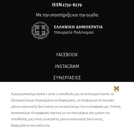
ΙSSN 2732-8279
Με την υποστήριξη και την αιγίδα
FACEBOOK
INSTAGRAM
ΣΥΝΕΡΓΑΣΊΕΣ
ΔΙΑΦΗΜΙΣΗ
Χρησιμοποιούμε cookies ώστε η τοποθεσία μας να λειτουργεί σωστά, να
ΕΠΙΚΟΙΝΩΝΙΑ
εξατομικεύουμε περιεχόμενο και διαφημίσεις, να παρέχουμε λειτουργίες
μέσων κοινωνικής δικτύωσης και να αναλύουμε την κυκλοφορία μας. Επίσης,
ΣΥΝΤΕΛΕΣΤΕΣ
κοινοποιούμε πληροφορίες σχετικά με την από μέρους σας χρήση της
τοποθεσίας μας στους συνεργάτες μέσων κοινωνικής δικτύωσης,
ΤΑΥΤΟΤΗΤΑ
διαφημίσεων και ανάλυσης.