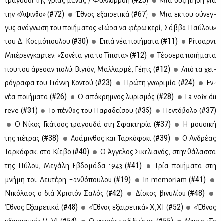
#23)
τρα­γού­δι της γριάς μά­νας / Φυλ­λορ­ροή (
Μια συ­ζή­τη­ση για
#72)
#67)
την «Άψιν­θο» (
Έθνος εξαι­ρε­τι­κά (
Μια εκ του σύ­νεγ­
γυς ανά­γνω­ση του ποι­ή­μα­τος «Τώ­ρα να φέ­ρω κε­ρί, Σάβ­βα Παύ­λου»
#30)
#11)
του Δ. Κο­σμό­που­λου (
Επτά νέα ποι­ή­μα­τα (
Ρί­τσαρντ
#12)
Μπέ­ρεν­γκαρ­τεν: «Σο­νέ­τα για το Τί­πο­τα» (
Τέσ­σε­ρα ποι­ή­μα­τα
#12)
που του άρε­σαν πο­λύ: Βι­γιόν, Μαλ­λαρ­μέ, Γέ­ητς (
Από τα χει­
#23)
#24)
ρό­γρα­φα του Γιάν­νη Κο­ντού (
Πρώ­τη γνω­ρι­μία (
Εν­
#26)
#28)
νέα ποι­ή­μα­τα (
Ο από­κρη­μνος λυ­ρι­σμός (
La voix du
#31)
#35)
#37)
reve (
Το πέν­θος του Πα­ρα­δεί­σου (
Πε­ντό­βο­λο (
#37)
Ο Νί­κος Γκά­τσος τρα­γου­δά στη Σφα­κτη­ρία (
Η μου­σι­κή
#38)
#39)
της πέ­τρας (
Ασά­μιν­θος και Ταρ­κόφ­σκι (
Ο Αν­δρέ­ας
#40)
Ταρ­κόφ­σκι στο Κί­ε­βο (
Ο Άγ­γε­λος Σι­κε­λια­νός, στην θά­λασ­σα
#41)
της Πύ­λου, Με­γά­λη Εβδο­μά­δα 1943 (
Τρία ποι­ή­μα­τα στη
#19)
#41)
μνή­μη του Λευ­τέ­ρη Ξαν­θό­που­λου (
In memoriam (
#42)
#48)
Νι­κό­λα­ος ο διά Χρι­στόν Σα­λός (
Δί­σκος βι­νυ­λί­ου (
#48)
#52)
Έθνος Εξαι­ρε­τι­κά (
«Έθνος εξαι­ρε­τι­κά» Χ,ΧΙ (
«Έθνος
#54)
#55)
εξαι­ρε­τι­κά» V, VI (
Ο νε­κρός τα­ξι­διώ­της (
Μπαρ «Το