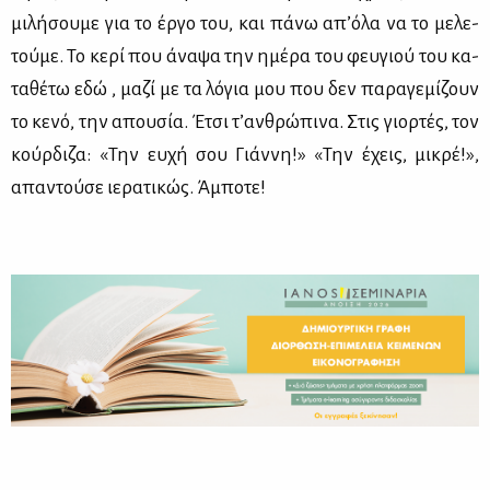
μι­λή­σου­με για το έρ­γο του, και πά­νω απ’ό­λα να το με­λε­
τού­με. Το κε­ρί που άνα­ψα την ημέ­ρα του φευ­γιού του κα­
τα­θέ­τω εδώ , μα­ζί με τα λό­για μου που δεν πα­ρα­γε­μί­ζουν
το κε­νό, την απου­σία. Έτσι τ’αν­θρώ­πι­να. Στις γιορ­τές, τον
κούρ­δι­ζα: «Την ευ­χή σου Γιάν­νη!» «Την έχεις, μι­κρέ!»,
απα­ντού­σε ιε­ρα­τι­κώς. Άμπο­τε!