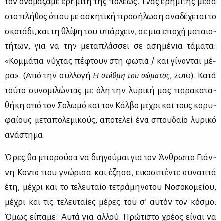
τον ονο­μά­ζα­με ερη­μί­τη της πό­λε­ως. Ένας ερη­μί­της μέ­σα
στο πλή­θος όπου με ασκη­τι­κή προ­σή­λω­ση ανα­δέ­χε­ται το
σκο­τά­δι, και τη θλί­ψη του υπάρ­χειν, σε μια επο­χή μα­ταιο­
τή­των, για να την με­τα­πλάσ­σει σε αση­μέ­νια τά­μα­τα:
«Κομ­μά­τια νύ­χτας πέ­φτουν στη φω­τιά / και γί­νο­νται μέ­
ρα». (Από την συλ­λο­γή
Η στάθ­μη του σώ­μα­τος
, 2010). Κα­τά
τού­το συ­νο­μι­λώ­ντας με όλη την λυ­ρι­κή μας πα­ρα­κα­τα­
θή­κη από τον Σο­λω­μό και τον Κάλ­βο μέ­χρι και τους κο­ρυ­
φαί­ους με­τα­πο­λε­μι­κούς, απο­τε­λεί ένα σπου­δαίο λυ­ρι­κό
ανά­στη­μα.
Ώρες θα μπο­ρού­σα να δι­η­γού­μαι για τον Άν­θρω­πο Γιάν­
νη Κο­ντό που γνώ­ρι­σα και έζη­σα, ει­κο­σι­πέ­ντε συ­να­πτά
έτη, μέ­χρι και το τε­λευ­ταίο τε­τρά­μη­νο­του Νο­σο­κο­μεί­ου,
μέ­χρι και τις τε­λευ­ταί­ες μέ­ρες του σ’ αυ­τόν τον κό­σμο.
Όμως εί­πα­με: Αυ­τά για αλ­λού. Πρώ­τι­στο χρέ­ος εί­ναι να