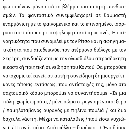
φω­τι­σμέ­νων μό­νο από το βλέμ­μα του ποι­η­τή συν­δυα­
σμών. Το φα­ντα­στι­κό συ­νεμ­φι­λο­χω­ρεί σε θαυ­μα­στή
εναρ­μό­νι­ση με το φαι­νο­με­νι­κό και το επι­νοη­μέ­νο, ισορ­
ρο­πεί­ται ισό­πο­σα με το ψη­λα­φη­τό και προ­φα­νές. Η επι­
νοη­τι­κό­τη­τα που συ­νο­μι­λεί με τον Ρί­τσο και η αφη­γη­μα­
τι­κό­τη­τα που απο­δει­κνύ­ει τον ατέρ­μο­νο διά­λο­γο με τον
Σε­φέ­ρη, συν­δυά­ζο­νται με την ολωσ­διό­λου απροσ­δό­κη­τη
ει­κα­στι­κή ποι­η­τι­κή συ­νεί­δη­ση του Κο­ντού. Θα μπο­ρού­σε
να ισχυ­ρι­στεί κα­νείς ότι αυ­τή η συ­νεί­δη­ση δη­μιουρ­γεί ει­
κό­νες τέ­τοιας εντά­σε­ως, που αντί­στοι­χές της, μό­νο στο
σα­χτου­ρι­κό κό­σμο μπο­ρού­με να συ­να­ντή­σου­με: «Σε μια
πό­λη, χω­ρίς φρού­τα, / μ᾽έ­να σώ­μα στραγ­γι­σμέ­νο και ξε­ρό
/ Χα­μη­λο­τά­βα­νος ου­ρα­νός με πή­λι­να που­λιά / και δυο
δά­χτυ­λα λά­σπη. Μέ­χρι να κα­τα­λά­βεις / πού εί­σαι νυ­χτώ­
νει. / Περ­νάς μέ­σα. Από φύλ­λα – ξυ­ρά­φια. / Ένα δά­σος