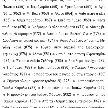
#56)
#60)
#61)
Πα­λά­τι» (
Τε­τρά­χορ­δο (
Εξα­πτέ­ρυ­γο (
Αγία
#62)
#63)
#64)
Νά­πα (
Mr Bean (
Άλο­γο (
Ante mare undae
#65)
#67)
#68)
(
Άσμα πα­ρο­δί­του (
Επτά ποι­ή­μα­τα (
Πέ­ντε
#70)
#71)
ποι­ή­μα­τα (
Γκρέ­μι­σμα & άλ­λα ποι­ή­μα­τα (
Δί­σκος βι­
#72)
#73)
νυ­λί­ου 78 στρο­φών (
Δύο ποι­ή­μα­τα: Βα­λε­ρί, Όντεν (
#74)
Δύο Ανα­γεν­νη­σια­κοί ποι­η­τές (
Άσμα Ασμά­των ό ήσθη τω Μι­
#75)
χά­λη Γκα­νά (
Γύ­φτοι στην εσχα­τιά της Σφα­κτη­ρί­ας,
#76)
#81)
†25.2.2025 (
Άλο­γο (
4 ποι­ή­μα­τα από τη «Σφα­κτη­ρία»
#84)
#85)
#87)
(
Έκτα­κτο Δελ­τίο Σε­λή­νης (
Βα­σί­λε­μα δεν έχει (
#89)
#90)
Ποι­ή­μα­τα (
Τρία ποι­ή­μα­τα (
Άνε­μος / Ανο­σιουρ­
#91)
#80)
γο­τρό­πως (
Το πα­ρά­πο­νο του φεγ­γα­ριού στην επαρ­χία (
#25)
Σή­με­ρα γί­νο­μαι χρο­νών τριά­ντα έξι (
Η προ­σκύ­νη­ση του
#27)
#29)
Τσάιλντ Χά­ρολντ (
Η προ­σκύ­νη­ση του Τσάιλντ Χά­ρολντ (
#32)
Η προ­σκύ­νη­ση του Τσάιλντ Χά­ρολντ (
Η προ­σκύ­νη­ση του
#33)
#49)
Τσάιλντ Χά­ρολντ (
Aπό τα «Άσμα­τα της εμπει­ρί­ας» (
#50)
Τρία Άσμα­τα της Εμπει­ρί­ας (
Δύο «Άσμα­τα της Εμπει­ρί­ας»