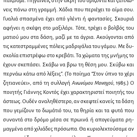
παί­ζου­με. Πη­γαί­νεις στην άκρη του ορί­ζο­ντα και ξα­πλώ­
νεις πά­νω στη γραμ­μή. Χά­δια που πε­ριέ­χει το αί­μα σου.
Γυα­λιά σπα­σμέ­να έχει από γλέ­ντι ή φα­ντα­σί­ες. Σκου­ριά
αφή­νει η σκέ­ψη στο μα­ξι­λά­ρι. Τό­τε, τρέ­χει ο βολ­βός του
μα­τιού μου στα δά­ση, μα­ζί με τα άγρια. Ακού­γο­νται από
τις κα­τε­στραμ­μέ­νες πό­λεις μα­δρι­γά­λια του γά­μου. Με δυ­
σκο­λία επι­στρέ­φω στο κρε­βά­τι. Τα χώ­μα­τα της μνή­μης το
έχουν σκε­πά­σει. Σκά­βω να βρω τη θέ­ση μου. Σκύ­βω και
περ­νάω κά­τω από λέ­ξεις”. (Το ποί­η­μα “Στον ύπνο το χέ­ρι
ζη­τια­νεύ­ει», από τη συλ­λο­γή
Ανω­νύ­μου Μο­να­χού
, 1985.) Ο
ποι­η­τής Γιάν­νης Κο­ντός έχει χα­ρα­κτη­ρι­στεί ποι­η­τής του
άστε­ως. Ου­δέν ανα­λη­θέ­στε­ρο, αν σκε­φτεί κα­νείς τα δά­ση
που γε­μί­ζουν το δω­μά­τιό του, τα θη­ρία και τα φυ­τά που
συ­να­ντά στο δρό­μο μέ­σα σε πρω­ι­νά ή απο­γεύ­μα­τα ρη­
μαγ­μέ­να από χι­λιά­δες πρό­σω­πα. Θα κυ­ριο­λε­κτού­σα­με αν