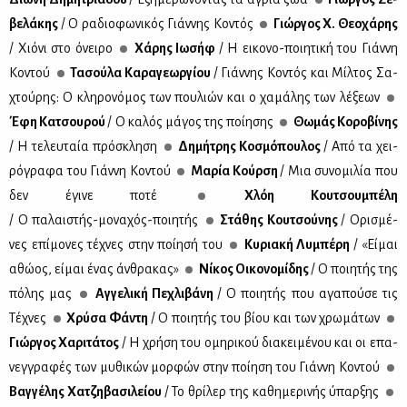
βε­λά­κης
/ Ο ρα­διο­φω­νι­κός Γιάν­νης Κο­ντός
Γιώρ­γος Χ. Θε­ο­χά­ρης
/ Χιό­νι στο όνει­ρο
Χά­ρης Ιω­σήφ
/ Η ει­κο­νο-ποι­η­τι­κή του Γιάν­νη
Κο­ντού
Τα­σού­λα Κα­ρα­γε­ωρ­γί­ου
/ Γιάν­νης Κο­ντός και Μίλ­τος Σα­
χτού­ρης: Ο κλη­ρο­νό­μος των που­λιών και ο χα­μά­λης των λέ­ξε­ων
Έφη Κα­τσου­ρού
/ Ο κα­λός μά­γος της ποί­η­σης
Θω­μάς Κο­ρο­βί­νης
/ Η τε­λευ­ταία πρό­σκλη­ση
Δη­μή­τρης Κο­σμό­που­λος
/ Από τα χει­
ρό­γρα­φα του Γιάν­νη Κο­ντού
Μα­ρία Κούρ­ση
/ Μια συ­νο­μι­λία που
δεν έγι­νε πο­τέ
Χλόη Κου­τσου­μπέ­λη
/ Ο πα­λαι­στής-μο­να­χός-ποι­η­τής
Στά­θης Κου­τσού­νης
/ Ορι­σμέ­
νες επί­μο­νες τέ­χνες στην ποί­η­σή του
Κυ­ρια­κή Λυ­μπέ­ρη
/ «Εί­μαι
αθώ­ος, εί­μαι ένας άν­θρα­κας»
Νί­κος Οι­κο­νο­μί­δης
/ Ο ποι­η­τής της
πό­λης μας
Αγ­γε­λι­κή Πε­χλι­βά­νη
/ Ο ποι­η­τής που αγα­πού­σε τις
Τέ­χνες
Χρύ­σα Φά­ντη
/ Ο ποι­η­τής του βί­ου και των χρω­μά­των
Γιώρ­γος Χα­ρι­τά­τος
/ Η χρή­ση του ομη­ρι­κού δια­κει­μέ­νου και οι επα­
νεγ­γρα­φές των μυ­θι­κών μορ­φών στην ποί­η­ση του Γιάν­νη Κο­ντού
Βαγ­γέ­λης Χα­τζη­βα­σι­λεί­ου
/ Το θρί­λερ της κα­θη­με­ρι­νής ύπαρ­ξης