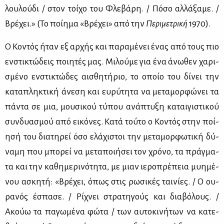
λου­λού­δι / στον τοί­χο του Φλε­βά­ρη. / Πό­σο αλ­λά­ξα­με. /
Βρέ­χει.» (Το ποί­η­μα «Βρέ­χει» από την
Πε­ρι­με­τρι­κή
1970).
Ο Κο­ντός ήταν εξ αρ­χής και πα­ρα­μέ­νει ένας από τους πιο
εν­στι­κτώ­δεις ποι­η­τές μας. Μι­λού­με για ένα άνω­θεν χα­ρι­
σμέ­νο εν­στι­κτώ­δες αι­σθη­τή­ριο, το οποίο του δί­νει την
κα­τα­πλη­κτι­κή άνε­ση και ευ­ρύ­τη­τα να με­τα­μορ­φώ­νει τα
πά­ντα σε μια, μου­σι­κού τύ­που ανά­πτυ­ξη κα­ται­γι­στι­κού
συν­δυα­σμού από ει­κό­νες. Κα­τά τού­το ο Κο­ντός στην ποί­
η­σή του δια­τη­ρεί όσο ελά­χι­στοι την με­τα­μορ­φω­τι­κή δύ­
να­μη που μπο­ρεί να με­τα­ποι­ή­σει τον χρό­νο, τα πράγ­μα­
τα και την κα­θη­με­ρι­νό­τη­τα, με μιαν ιε­ρο­πρέ­πεια μυ­η­μέ­
νου ασκη­τή: «Βρέ­χει, όπως στις ρω­σι­κές ται­νί­ες. / Ο ου­
ρα­νός έσπα­σε. / Ρί­χνει στρα­τη­γούς και δια­βό­λους. /
Ακούω τα πα­γω­μέ­να φώ­τα / των αυ­το­κι­νή­των να κα­τε­