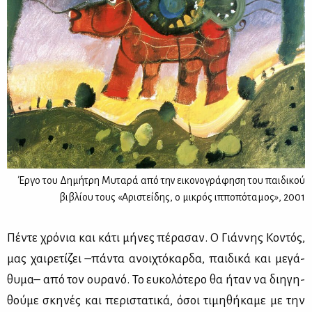
Έργο του Δημήτρη Μυταρά από την εικονογράφηση του παιδικού
βιβλίου τους «Αριστείδης, ο μικρός ιπποπόταμος», 2001
Πέ­ντε χρό­νια και κά­τι μή­νες πέ­ρα­σαν. Ο Γιάν­νης Κο­ντός,
μας χαι­ρε­τί­ζει –πά­ντα ανοι­χτό­καρ­δα, παι­δι­κά και με­γά­
θυ­μα– από τον ου­ρα­νό. Το ευ­κο­λό­τε­ρο θα ήταν να δι­η­γη­
θού­με σκη­νές και πε­ρι­στα­τι­κά, όσοι τι­μη­θή­κα­με με την