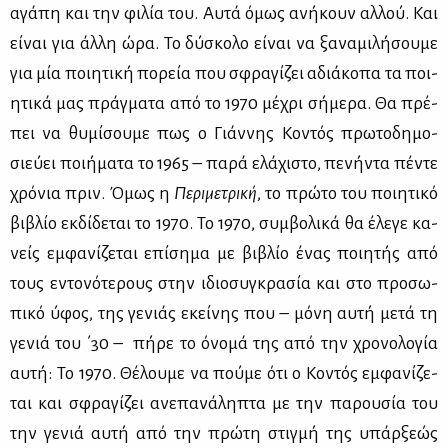
αγά­πη και την φι­λία του. Αυ­τά όμως ανή­κουν αλ­λού. Και
εί­ναι για άλ­λη ώρα. Το δύ­σκο­λο εί­ναι να ξα­να­μι­λή­σου­με
για μία ποι­η­τι­κή πο­ρεία που σφρα­γί­ζει αδιά­κο­πα τα ποι­
η­τι­κά μας πράγ­μα­τα από το 1970 μέ­χρι σή­με­ρα. Θα πρέ­
πει να θυ­μί­σου­με πως ο Γιάν­νης Κο­ντός πρω­το­δη­μο­
σιεύ­ει ποι­ή­μα­τα το 1965 – πα­ρά ελά­χι­στο, πε­νή­ντα πέ­ντε
χρό­νια πριν. Όμως η
Πε­ρι­με­τρι­κή
, το πρώ­το του ποι­η­τι­κό
βι­βλίο εκ­δί­δε­ται το 1970. Το 1970, συμ­βο­λι­κά θα έλε­γε κα­
νείς εμ­φα­νί­ζε­ται επί­ση­μα με βι­βλίο ένας ποι­η­τής από
τους εντο­νό­τε­ρους στην ιδιο­συ­γκρα­σία και στο προ­σω­
πι­κό ύφος, της γε­νιάς εκεί­νης που – μό­νη αυ­τή με­τά τη
γε­νιά του ΄30 – πή­ρε το όνο­μά της από την χρο­νο­λο­γία
αυ­τή: Το 1970. Θέ­λου­με να πού­με ότι ο Κο­ντός εμ­φα­νί­ζε­
ται και σφρα­γί­ζει ανε­πα­νά­λη­πτα με την πα­ρου­σία του
την γε­νιά αυ­τή από την πρώ­τη στιγ­μή της υπάρ­ξε­ώς