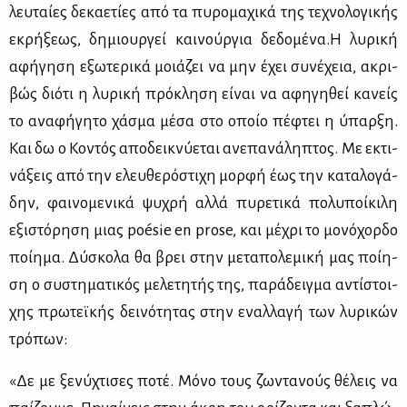
λευ­ταί­ες δε­κα­ε­τί­ες από τα πυ­ρο­μα­χι­κά της τε­χνο­λο­γι­κής
εκρή­ξε­ως, δη­μιουρ­γεί και­νούρ­για δε­δο­μέ­να.Η λυ­ρι­κή
αφή­γη­ση εξω­τε­ρι­κά μοιά­ζει να μην έχει συ­νέ­χεια, ακρι­
βώς διό­τι η λυ­ρι­κή πρό­κλη­ση εί­ναι να αφη­γη­θεί κα­νείς
το ανα­φή­γη­το χά­σμα μέ­σα στο οποίο πέ­φτει η ύπαρ­ξη.
Και δω ο Κο­ντός απο­δει­κνύ­ε­ται ανε­πα­νά­λη­πτος. Με εκτι­
νά­ξεις από την ελευ­θε­ρό­στι­χη μορ­φή έως την κα­τα­λο­γά­
δην, φαι­νο­με­νι­κά ψυ­χρή αλ­λά πυ­ρε­τι­κά πο­λυ­ποί­κι­λη
εξι­στό­ρη­ση μιας poésie en prose, και μέ­χρι το μο­νό­χορ­δο
ποί­η­μα. Δύ­σκο­λα θα βρει στην με­τα­πο­λε­μι­κή μας ποί­η­
ση ο συ­στη­μα­τι­κός με­λε­τη­τής της, πα­ρά­δειγ­μα αντί­στοι­
χης πρω­τεϊ­κής δει­νό­τη­τας στην εναλ­λα­γή των λυ­ρι­κών
τρό­πων:
«Δε με ξε­νύ­χτι­σες πο­τέ. Μό­νο τους ζω­ντα­νούς θέ­λεις να