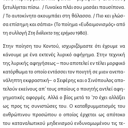
ξε­τυ­λί­γε­ται πί­σω. / Γυ­ναί­κα πλάι σου μα­σά­ει παυ­σί­πο­να.
/ Το αυ­το­κί­νη­το ακου­μπά­ει στη θά­λασ­σα. / Πιο κει γλώσ­
σα επί­ση­μη και σά­πια» (Το ποί­η­μα «Ευ­δαι­μο­νι­σμός» από
τη συλ­λο­γή
Στη διά­λε­κτο της ερή­μου
1980).
Στην ποί­η­ση του Κο­ντού, ισχυ­ρι­ζό­μα­στε ότι έχου­με να
κά­νου­με με ένα εκτε­νές λυ­ρι­κό αφή­γη­μα. Στην τε­χνι­κή
της λυ­ρι­κής αφη­γή­σε­ως – που απο­τε­λεί εν τέ­λει μορ­φι­κό
κα­τόρ­θω­μα το οποίο εντάσ­σει τον ποι­η­τή σε μιαν ανε­πα­
νά­λη­πτη εκ­φρα­στι­κή– ο Σε­φέ­ρης και ο Σι­νό­που­λος απο­
τε­λούν εκεί­νους απ΄ τους οποί­ους ο ποι­η­τής αντλεί αφη­
γη­μα­τι­κές αφορ­μές. Αλ­λά ο βί­ος με­τά το ΄70 έχει αλ­λά­ξει
ως προς τις συ­νι­στώ­σες του. Ο κα­τα­θρυμ­μα­τι­σμός του
αν­θρώ­πι­νου προ­σώ­που ο οποί­ος έρ­χε­ται ως από­το­κο
του κα­τα­να­λω­τι­κού μη­δε­νι­σμού εν­δυ­να­μω­μέ­νου τις τε­