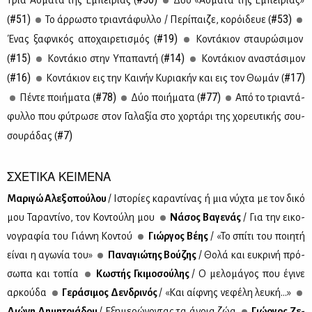
#51)
#53)
(
Το άρ­ρω­στο τρια­ντά­φυλ­λο / Πε­ρί­παι­ζε, κο­ρόι­δευε (
#19)
Ένας ξαφ­νι­κός απο­χαι­ρε­τι­σμός (
Κο­ντά­κιον σταυ­ρώ­σι­μον
#15)
#14)
(
Κο­ντά­κιο στην Υπα­πα­ντή (
Κο­ντά­κιον ανα­στά­σι­μον
#16)
#17)
(
Κο­ντά­κιον εις την Και­νήν Κυ­ρια­κήν και εις τον Θω­μάν (
#78)
#77)
Πέ­ντε ποι­ή­μα­τα (
Δύο ποι­ή­μα­τα (
Από το τρια­ντά­
φυλ­λο που φύ­τρω­σε στον Γα­λα­ξία στο χορ­τά­ρι της χο­ρευ­τι­κής σου­
#7)
σου­ρά­δας (
ΣΧΕΤΙΚΑ ΚΕΙΜΕΝΑ
Mα­ρι­γώ Αλε­ξο­πού­λου
/ Ιστο­ρί­ες κα­ρα­ντί­νας ή μια νύ­χτα με τον δι­κό
μου Τα­ρα­ντί­νο, τον Κο­ντού­λη μου
Νά­σος Βα­γε­νάς
/ Για την ει­κο­
νο­γρα­φία του Γιάν­νη Κο­ντού
Γιώρ­γος Βέ­ης
/ «Το σπί­τι του ποι­η­τή
εί­ναι η αγω­νία του»
Πα­να­γιώ­της Βού­ζης
/ Θο­λά και ευ­κρι­νή πρό­
σω­πα και το­πία
Κω­στής Γκι­μο­σού­λης
/ Ο με­λο­μά­γος που έγι­νε
αρ­κού­δα
Γε­ρά­σι­μος Δεν­δρι­νός
/ «Και αίφ­νης νε­φέ­λη λευ­κή...»
Διώ­νη Δη­μη­τριά­δου
/ Εξη­με­ρώ­νο­ντας τα άγρια ζώα
Γιώρ­γος Ζε­