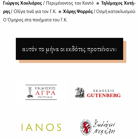
Γιώρ­γος Χου­λιά­ρας
/ Πε­ρι­μέ­νο­ντας τον Κο­ντό
Τη­λέ­μα­χος Χυ­τή­
ρης
/ Ολί­γα τι­νά για τον Γ.Κ.
Χά­ρης Ψαρ­ράς
/ Οσμή κα­τα­κλυ­σμού:
Ο Όμη­ρος στα ποι­ή­μα­τα του Γ.Κ.
αυτόν το μήνα οι εκδότες προτείνουν: