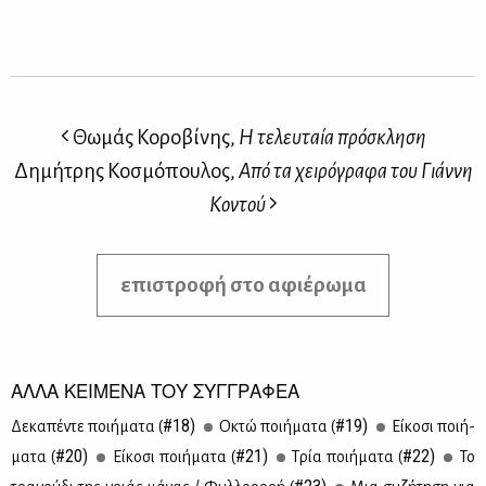
Θωμάς Κοροβίνης,
Η τελευταία πρόσκληση
Δημήτρης Κοσμόπουλος,
Από τα χειρόγραφα του Γιάννη
Κοντού
επιστροφή στο αφιέρωμα
ΑΛΛΑ ΚΕΙΜΕΝΑ ΤΟΥ ΣΥΓΓΡΑΦΕΑ
#18)
#19)
Δε­κα­πέ­ντε ποι­ή­μα­τα (
Οκτώ ποι­ή­μα­τα (
Εί­κο­σι ποι­ή­
#20)
#21)
#22)
μα­τα (
Εί­κο­σι ποι­ή­μα­τα (
Τρία ποι­ή­μα­τα (
Το