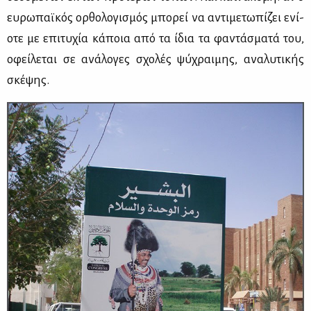
ευ­ρω­παϊ­κός ορ­θο­λο­γι­σμός μπο­ρεί να αντι­με­τω­πί­ζει ενί­
ο­τε με επι­τυ­χία κά­ποια από τα ίδια τα φα­ντά­σμα­τά του,
οφεί­λε­ται σε ανά­λο­γες σχο­λές ψύ­χραι­μης, ανα­λυ­τι­κής
σκέ­ψης.