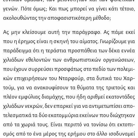
γε­νών. Πό­τε όμως; Και πως μπο­ρεί να γί­νει κά­τι τέ­τοιο,
ακο­λου­θώ­ντας την απο­φα­σι­στι­κό­τε­ρη μέ­θο­δο;
Ας μην κλεί­σου­με αυ­τή την πα­ρά­γρα­φο. Ας πά­με εκεί
που η έρη­μος εί­ναι η σκη­νή του αί­μα­τος. Γνω­ρί­ζου­με για
πα­ρά­δειγ­μα ότι η τε­ρά­στια προ­σπά­θεια των δέ­κα εν­νέα
χι­λιά­δων εθε­λο­ντών των αν­θρω­πι­στι­κών ορ­γα­νώ­σε­ων,
που έχουν συρ­ρεύ­σει προ­σφά­τως στο πε­δίο των πο­λε­μι­
κών επι­χει­ρή­σε­ων του Νταρ­φούρ, στα δυ­τι­κά του Χαρ­
τούμ, για να ανα­κου­φί­σουν τα θύ­μα­τα της τριε­τούς και
πλέ­ον εμ­φύ­λιας δια­μά­χης, που ήδη αριθ­μεί εκα­το­ντά­δες
χι­λιά­δων νε­κρών, δεν επαρ­κεί για να αντι­με­τω­πί­σει απο­
τε­λε­σμα­τι­κά τα δύο εκα­τομ­μύ­ρια εκεί­νων που διώ­χτη­καν
από τα χω­ριά τους. Εί­ναι πε­ριτ­τό να το­νί­σω ότι εκτο­πι­
σμός από το ένα μέ­ρος της ερή­μου στο άλ­λο ισο­δυ­να­μεί