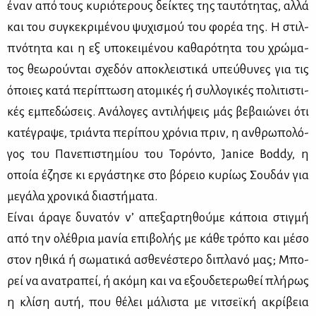
έναν από τους κυ­ριό­τε­ρους δεί­κτες της ταυ­τό­τη­τας, αλ­λά
και του συ­γκε­κρι­μέ­νου ψυ­χι­σμού του φο­ρέα της. Η στιλ­
πνό­τη­τα και η εξ υπο­κει­μέ­νου κα­θα­ρό­τη­τα του χρώ­μα­
τος θε­ω­ρού­νται σχε­δόν απο­κλει­στι­κά υπεύ­θυ­νες για τις
όποιες κα­τά πε­ρί­πτω­ση ατο­μι­κές ή συλ­λο­γι­κές πο­λι­τι­στι­
κές εμπε­δώ­σεις. Ανά­λο­γες αντι­λή­ψεις μάς βε­βαιώ­νει ότι
κα­τέ­γρα­ψε, τριά­ντα πε­ρί­που χρό­νια πριν, η αν­θρω­πο­λό­
γος του Πα­νε­πι­στη­μί­ου του Το­ρό­ντο, Janice Boddy, η
οποία έζη­σε κι ερ­γά­στη­κε στο βό­ρειο κυ­ρί­ως Σου­δάν για
με­γά­λα χρο­νι­κά δια­στή­μα­τα.
Εί­ναι άρα­γε δυ­να­τόν ν’ απε­ξαρ­τη­θού­με κά­ποια στιγ­μή
από την ολέ­θρια μα­νία επι­βο­λής με κά­θε τρό­πο και μέ­σο
στον ηθι­κά ή σω­μα­τι­κά ασθε­νέ­στε­ρο δι­πλα­νό μας; Μπο­
ρεί να ανα­τρα­πεί, ή ακό­μη και να εξου­δε­τε­ρω­θεί πλή­ρως
η κλί­ση αυ­τή, που θέ­λει μά­λι­στα με νι­τσεϊ­κή ακρί­βεια