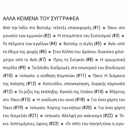
ΑΛΛΑ ΚΕΙΜΕΝΑ ΤΟΥ ΣΥΓΓΡΑΦΕΑ
#1)
Από την Ιν­δία στο Βιετ­νάμ: τε­λε­τές επα­να­φο­ράς (
Τό­κιο: στο
#2)
#3)
μου­σείο των εμ­μο­νών (
Η ετοι­μό­τη­τα του Σι­ντοϊ­σμού (
#4)
#5)
Τα πέλ­μα­τα των αγ­γέ­λων (
Βιετ­νάμ: η αί­γλη (
Ανόι: από
#6)
τα έθι­μα της ψυ­χής (
Στον Κόλ­πο του Δρά­κου: δια­κό­σια χι­λιό­
#7)
#8)
με­τρα από το Ανόι (
Προς τη Σαϊ­γκόν (
H αρω­μα­τι­κή
#9)
πα­γό­δα (
Ταϊ­λάν­δη: δια­δρο­μές στο εσω­τε­ρι­κό του βου­δι­σμού
#10)
#11)
(
Ια­πω­νία: η αί­σθη­ση Κα­μπού­κι (
Τό­κιο: Η διάρ­κεια
#13)
της ποί­η­σης (
Κα­τευό­διο, επα­νεκ­κί­νη­ση, διαρ­κής πα­ρου­σία
#12)
#14)
(
Οι ρί­ζες της έκ­πλη­ξης: Καν­σάι της Οσά­κα (
Μάρ­τιος
#15)
#18)
στο Τό­κιο (
Η ανά­δυ­ση του να­ού (
Για έναν χάρ­τη του
#19)
#20)
Τό­κιο (
Ια­πω­νία: Χάρ­της των κή­πων (
Για έναν χάρ­τη
#21)
#22)
του Γκα­με­λάν (
Ια­πω­νία: Αδελ­φή για νοί­κια­σμα (
Τό­
#23)
κιο: λε­πτο­μέ­ρειες ύφους (
«Το σπί­τι του ποι­η­τή εί­ναι η αγω­