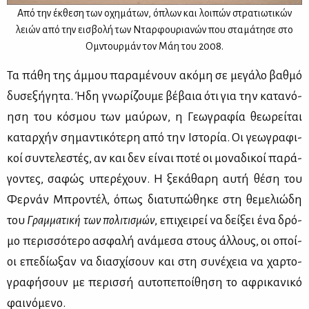
Από την έκ­θε­ση των οχη­μά­των, όπλων και λοι­πών στρα­τιω­τι­κών
λειών από την ει­σβο­λή των Νταρ­φου­ρια­νών που στα­μά­τη­σε στο
Ομντουρ­μάν τον Μάη του 2008.
Τα πά­θη της άμ­μου πα­ρα­μέ­νουν ακό­μη σε με­γά­λο βαθ­μό
δυ­σε­ξή­γη­τα. Ήδη γνω­ρί­ζου­με βέ­βαια ότι για την κα­τα­νό­
η­ση του κό­σμου των μαύ­ρων, η Γε­ω­γρα­φία θε­ω­ρεί­ται
κα­ταρ­χήν ση­μα­ντι­κό­τε­ρη από την Ιστο­ρία. Οι γε­ω­γρα­φι­
κοί συ­ντε­λε­στές, αν και δεν εί­ναι πο­τέ οι μο­να­δι­κοί πα­ρά­
γο­ντες, σα­φώς υπε­ρέ­χουν. Η ξε­κά­θα­ρη αυ­τή θέ­ση του
Φερ­νάν Μπρο­ντέλ, όπως δια­τυ­πώ­θη­κε στη θε­με­λιώ­δη
του
Γραμ­μα­τι­κή των πο­λι­τι­σμών
, επι­χει­ρεί να δεί­ξει ένα δρό­
μο πε­ρισ­σό­τε­ρο ασφα­λή ανά­με­σα στους άλ­λους, οι οποί­
οι επε­δί­ω­ξαν να δια­σχί­σουν και στη συ­νέ­χεια να χαρ­το­
γρα­φή­σουν με πε­ρισ­σή αυ­το­πε­ποί­θη­ση το αφρι­κα­νι­κό
φαι­νό­με­νο.