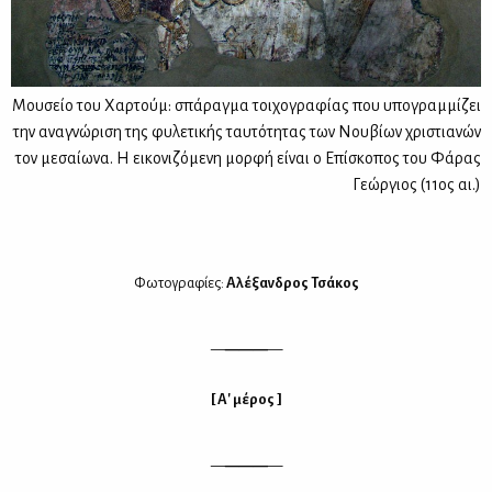
Μουσείο του Χαρτούμ: σπάραγμα τοιχογραφίας που υπογραμμίζει
την αναγνώριση της φυλετικής ταυτότητας των Νουβίων χριστιανών
τον μεσαίωνα. Η εικονιζόμενη μορφή είναι ο Επίσκοπος του Φάρας
Γεώργιος (11ος αι.)
Φω­το­γρα­φί­ες:
Αλέ­ξαν­δρος Τσά­κος
—
———
—
[ Α' μέ­ρος ]
—
———
—