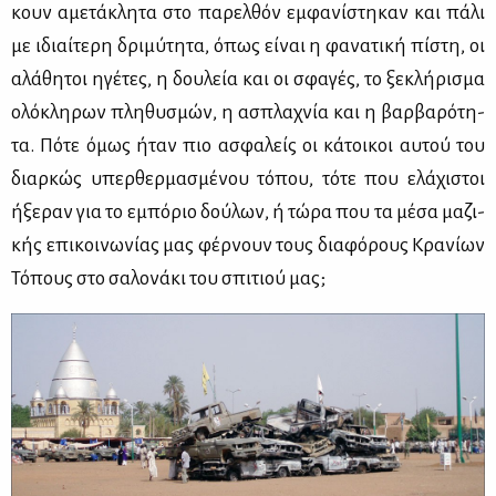
κουν αμε­τά­κλη­τα στο πα­ρελ­θόν εμ­φα­νί­στη­καν και πά­λι
με ιδιαί­τε­ρη δρι­μύ­τη­τα, όπως εί­ναι η φα­να­τι­κή πί­στη, οι
αλά­θη­τοι ηγέ­τες, η δου­λεία και οι σφα­γές, το ξε­κλή­ρι­σμα
ολό­κλη­ρων πλη­θυ­σμών, η ασπλα­χνία και η βαρ­βα­ρό­τη­
τα. Πό­τε όμως ήταν πιο ασφα­λείς οι κά­τοι­κοι αυ­τού του
διαρ­κώς υπερ­θερ­μα­σμέ­νου τό­που, τό­τε που ελά­χι­στοι
ήξε­ραν για το εμπό­ριο δού­λων, ή τώ­ρα που τα μέ­σα μα­ζι­
κής επι­κοι­νω­νί­ας μας φέρ­νουν τους δια­φό­ρους Κρα­νί­ων
Τό­πους στο σα­λο­νά­κι του σπι­τιού μας;