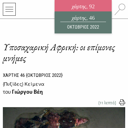
χάρτης
, 92
ηλεκτρονικό περιοδικό
χάρτης
, 46
ΑΥΓΟΥΣΤΟΣ 2026
ΟΚΤΩΒΡΙΟΣ 2022
Υποσαχαρική Αφρική: οι επίμονες
μνήμες
ΧΑΡΤΗΣ
46
{ΟΚΤΩΒΡΙΟΣ 2022}
{
Πυξίδες
} Κείμενα
του
Γιώργου Βέη
{11 λεπτά}