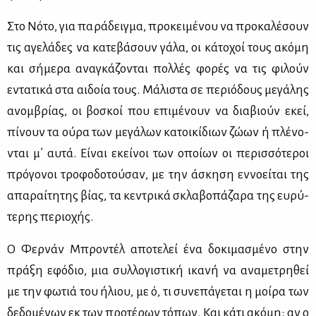
Στο Νό­το, για πα­ρά­δειγ­μα, προ­κει­μέ­νου να προ­κα­λέ­σουν
τις αγε­λά­δες να κα­τε­βά­σουν γά­λα, οι κά­το­χοί τους ακό­μη
και σή­με­ρα ανα­γκά­ζο­νται πολ­λές φο­ρές να τις φι­λούν
εντα­τι­κά στα αι­δοία τους. Μά­λι­στα σε πε­ριό­δους με­γά­λης
ανομ­βρί­ας, οι βο­σκοί που επι­μέ­νουν να δια­βιούν εκεί,
πί­νουν τα ού­ρα των με­γά­λων κα­τοι­κί­διων ζώ­ων ή πλέ­νο­
νται μ΄ αυ­τά. Εί­ναι εκεί­νοι των οποί­ων οι πε­ρισ­σό­τε­ροι
πρό­γο­νοι τρο­φο­δο­τού­σαν, με την άσκη­ση εν­νο­εί­ται της
απα­ραί­τη­της βί­ας, τα κε­ντρι­κά σκλα­βο­πά­ζα­ρα της ευ­ρύ­
τε­ρης πε­ριο­χής.
Ο Φερ­νάν Μπρο­ντέλ απο­τε­λεί ένα δο­κι­μα­σμέ­νο στην
πρά­ξη εφό­διο, μια συλ­λο­γι­στι­κή ικα­νή να ανα­με­τρη­θεί
με την φω­τιά του ήλιου, με ό, τι συ­νε­πά­γε­ται η μοί­ρα των
δε­δο­μέ­νων εκ των προ­τέ­ρων τό­πων. Και κά­τι ακό­μη: αν ο