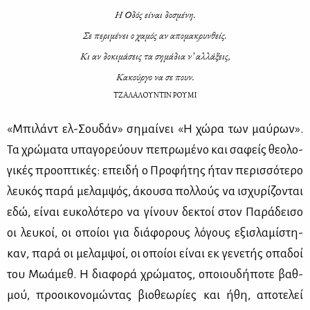
Η Οδός εί­ναι δο­σμέ­νη.
Σε πε­ρι­μέ­νει ο χα­μός αν απο­μα­κρυν­θείς.
Κι αν δο­κι­μά­σεις τα ση­μά­δια ν’ αλ­λά­ξεις,
Κα­κούρ­γο να σε πουν.
ΤΖΑΛΑΛΟΥΝΤΙΝ ΡΟΥΜΙ
«Μπι­λάντ ελ-Σου­δάν» ση­μαί­νει «Η χώ­ρα των μαύ­ρων».
Τα χρώ­μα­τα υπα­γο­ρεύ­ουν πε­πρω­μέ­νο και σα­φείς θε­ο­λο­
γι­κές προ­ο­πτι­κές: επει­δή ο Προ­φή­της ήταν πε­ρισ­σό­τε­ρο
λευ­κός πα­ρά με­λαμ­ψός, άκου­σα πολ­λούς να ισχυ­ρί­ζο­νται
εδώ, εί­ναι ευ­κο­λό­τε­ρο να γί­νουν δε­κτοί στον Πα­ρά­δει­σο
οι λευ­κοί, οι οποί­οι για διά­φο­ρους λό­γους εξι­σλα­μί­στη­
καν, πα­ρά οι με­λαμ­ψοί, οι οποί­οι εί­ναι εκ γε­νε­τής οπα­δοί
του Μω­ά­μεθ. Η δια­φο­ρά χρώ­μα­τος, οποιου­δή­πο­τε βαθ­
μού, προ­οι­κο­νο­μώ­ντας βιο­θε­ω­ρί­ες και ήθη, απο­τε­λεί