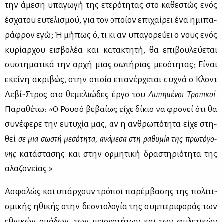
την άμε­ση υπα­γω­γή της ετε­ρό­τη­τας στο κα­θε­στώς ενός
έσχα­του ευ­τε­λι­σμού, για τον οποί­ον επι­χαί­ρει ένα ημι­πα­
ρά­φρον εγώ; Ή μή­πως ό, τι κι αν υπα­γο­ρεύ­ει ο νους ενός
κυ­ρί­αρ­χου ει­σβο­λέα και κα­τα­κτη­τή, θα επι­βου­λεύ­ε­ται
συ­στη­μα­τι­κά την αρ­χή μιας σω­τή­ριας με­σό­τη­τας; Εί­ναι
εκεί­νη ακρι­βώς, στην οποία επα­νέρ­χε­ται συ­χνά ο Κλοντ
Λε­βί-Στρος στο θε­με­λιώ­δες έρ­γο του
Λυ­πη­μέ­νοι Τρο­πι­κοί.
Πα­ρα­θέ­τω: «Ο Ρου­σό βε­βαί­ως εί­χε δί­κιο να φρο­νεί ότι θα
συ­νέ­φε­ρε την ευ­τυ­χία μας, αν η αν­θρω­πό­τη­τα εί­χε στη­
θεί
σε μια σω­στή με­σό­τη­τα, ανά­με­σα στη ρα­θυ­μία της πρω­τό­γο­
νης
κα­τά­στα­σης και στην ορ­μη­τι­κή δρα­στη­ριό­τη­τα της
αλα­ζο­νεί­ας.»
Ασφα­λώς και υπάρ­χουν τρό­ποι πα­ρέμ­βα­σης της πο­λι­τι­
σμι­κής ηθι­κής στην δε­ο­ντο­λο­γία της συ­μπε­ρι­φο­ράς των
εθνι­κών ομά­δων, των μειο­νο­τή­των και των φυ­λε­τι­κών