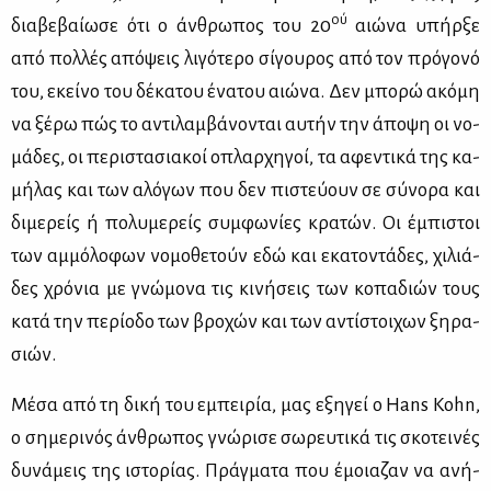
ού
δια­βε­βαί­ω­σε ότι ο άν­θρω­πος του 20
αιώ­να υπήρ­ξε
από πολ­λές από­ψεις λι­γό­τε­ρο σί­γου­ρος από τον πρό­γο­νό
του, εκεί­νο του δέ­κα­του ένα­του αιώ­να. Δεν μπο­ρώ ακό­μη
να ξέ­ρω πώς το αντι­λαμ­βά­νο­νται αυ­τήν την άπο­ψη οι νο­
μά­δες, οι πε­ρι­στα­σια­κοί οπλαρ­χη­γοί, τα αφε­ντι­κά της κα­
μή­λας και των αλό­γων που δεν πι­στεύ­ουν σε σύ­νο­ρα και
δι­με­ρείς ή πο­λυ­με­ρείς συμ­φω­νί­ες κρα­τών. Οι έμπι­στοι
των αμ­μό­λο­φων νο­μο­θε­τούν εδώ και εκα­το­ντά­δες, χι­λιά­
δες χρό­νια με γνώ­μο­να τις κι­νή­σεις των κο­πα­διών τους
κα­τά την πε­ρί­ο­δο των βρο­χών και των αντί­στοι­χων ξη­ρα­
σιών.
Μέ­σα από τη δι­κή του εμπει­ρία, μας εξη­γεί ο Hans Kohn,
ο ση­με­ρι­νός άν­θρω­πος γνώ­ρι­σε σω­ρευ­τι­κά τις σκο­τει­νές
δυ­νά­μεις της ιστο­ρί­ας. Πράγ­μα­τα που έμοια­ζαν να ανή­