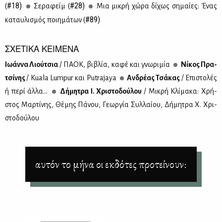
#18)
#28)
(
Σε­ρα­φείμ (
Μια μι­κρή χώ­ρα δί­χως ση­μαί­ες: Ένας
#89)
κα­ταυ­λι­σμός ποι­η­μά­των (
ΣΧΕΤΙΚΑ ΚΕΙΜΕΝΑ
Ιω­άν­να Λιού­τσια
/ ΠΑ­ΟΚ, βι­βλία, κα­φέ και γνω­ρι­μία
Νί­κος Πρα­
τσί­νης
/ Kuala Lumpur και Putrajaya
Αν­δρέ­ας Τσά­κας
/ Επι­στο­λές
ή πε­ρί άλ­λα...
Δή­μη­τρα Ι. Χρι­στο­δού­λου
/ Μι­κρή Κλί­μα­κα: Χρή­
στος Μαρ­τί­νης, Θέ­μης Πά­νου, Γε­ωρ­γία Συλ­λαί­ου, Δή­μη­τρα Χ. Χρι­
στο­δού­λου
αυτόν το μήνα οι εκδότες προτείνουν: