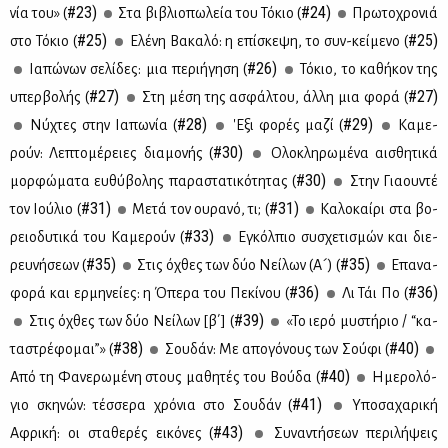
#23)
#24)
νία του» (
Στα βι­βλιο­πω­λεία του Τό­κιο (
Πρω­το­χρο­νιά
#25)
#25)
στο Τό­κιο (
Ελέ­νη Βα­κα­λό: η επί­σκε­ψη, το συν-κεί­με­νο (
#26)
Ια­πώ­νων σε­λί­δες: μια πε­ρι­ή­γη­ση (
Τό­κιο, το κα­θή­κον της
#27)
#27)
υπερ­βο­λής (
Στη μέ­ση της ασφάλ­του, άλ­λη μια φο­ρά (
#28)
#29)
Νύ­χτες στην Ια­πω­νία (
'Ε­ξι φο­ρές μα­ζί (
Κα­με­
#30)
ρούν: Λε­πτο­μέ­ρειες δια­μο­νής (
Ολο­κλη­ρω­μέ­να αι­σθη­τι­κά
#30)
μορ­φώ­μα­τα ευ­θύ­βο­λης πα­ρα­στα­τι­κό­τη­τας (
Στην Για­ου­ντέ
#31)
#31)
τον Ιού­λιο (
Με­τά τον ου­ρα­νό, τι; (
Κα­λο­καί­ρι στα βο­
#33)
ρειο­δυ­τι­κά του Κα­με­ρούν (
Εγκόλ­πιο συ­σχε­τι­σμών και διε­
#35)
#35)
ρευ­νή­σε­ων (
Στις όχθες των δύο Νεί­λων (Α´) (
Επα­να­
#36)
#36)
φο­ρά και ερ­μη­νεί­ες: η Όπε­ρα του Πε­κί­νου (
Λι Τάι Πο (
#39)
Στις όχθες των δύο Νεί­λων [β΄] (
«Το ιε­ρό μυ­στή­ριο / “κα­
#38)
#40)
τα­στρέ­φο­μαι”» (
Σου­δάν: Με απο­γό­νους των Σού­φι (
#40)
Από τη Φα­νε­ρω­μέ­νη στους μα­θη­τές του Βού­δα (
Ημε­ρο­λό­
#41)
γιο σκη­νών: τέσ­σε­ρα χρό­νια στο Σου­δάν (
Υπο­σα­χα­ρι­κή
#43)
Αφρι­κή: οι στα­θε­ρές ει­κό­νες (
Συ­να­ντή­σε­ων πε­ρι­λή­ψεις