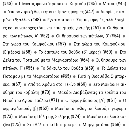
#43)
#45)
#45)
(
Πί­νο­ντας φοι­νι­κό­κρα­σο στο Χαρ­τούμ (
Μά­τση (
#47)
Υπο­σα­χα­ρι­κή Αφρι­κή: οι επί­μο­νες μνή­μες (
Απο­ρί­ες ιπτα­
#48)
μέ­νου & άλ­λων (
Εγκα­τα­στά­σεις: Συ­μπε­ρι­φο­ρές, αλ­λη­λου­χί­
#51)
ες και συ­νεκ­δο­χές τό­πων της ποι­η­τι­κής γρα­φής (
Οι θη­σαυ­
#52)
#54)
ροί των πέ­πλων, Α' (
Οι θη­σαυ­ροί των πέ­πλων, Β΄ (
#57)
Στη χώ­ρα του Κομ­φού­κιου (
Στη χώ­ρα του Κομ­φού­κιου
#58)
#60)
(Β΄μέ­ρος) (
Το δά­κτυ­λο του Βού­δα (β΄ μέ­ρος) (
Στο
#64)
Δέλ­τα του Πο­τα­μού με τα Μαρ­γα­ρι­τά­ρια (
Οι θη­σαυ­ροί των
#55)
#59)
πέ­πλων, Γ΄ (
Το δά­κτυ­λο του Βού­δα (
Το Δέλ­τα του
#65)
Πο­τα­μού με τα Μαρ­γα­ρι­τά­ρια (
Για­τί η Βι­σουά­βα Σι­μπόρ­
#67)
#69)
σκα; (
Από τα Χρό­νια στο Πε­κί­νο (
Στο Μα­κάο: Η αί­
#70)
σθη­ση του κο­βάλ­τη (
Μα­κάο: Δια­βά­ζο­ντας τα ερεί­πια του
#71)
#61)
Να­ού του Αγί­ου Παύ­λου (
Ο σφρα­γι­δο­ποιός [Α΄] (
Ο
#62)
σφρα­γι­δο­ποιός {β} (
Μα­κάο: το άν­θος του λω­τού, η γέ­φυ­ρα
#73)
#74)
(
Μα­κάο: η Πύ­λη της Σε­λή­νης (
Μα­κάο: το πλω­τό κα­
#75)
#68)
ζί­νο (
Στο Δέλ­τα του Πο­τα­μού με τα Μαρ­γα­ρι­τά­ρια (