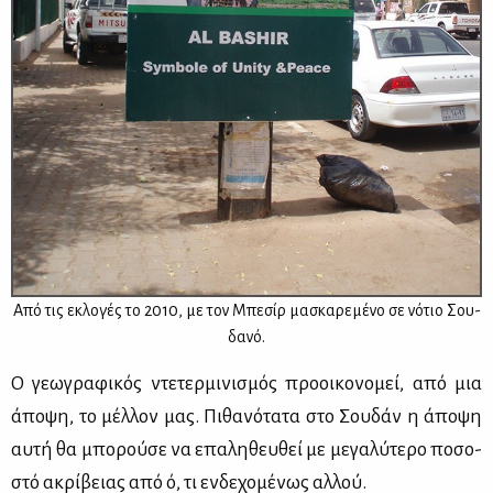
Από τις εκλο­γές το 2010, με τον Μπε­σίρ μα­σκα­ρε­μέ­νο σε νό­τιο Σου­
δα­νό.
Ο γε­ω­γρα­φι­κός ντε­τερ­μι­νι­σμός προ­οι­κο­νο­μεί, από μια
άπο­ψη, το μέλ­λον μας. Πι­θα­νό­τα­τα στο Σου­δάν η άπο­ψη
αυ­τή θα μπο­ρού­σε να επα­λη­θευ­θεί με με­γα­λύ­τε­ρο πο­σο­
στό ακρί­βειας από ό, τι εν­δε­χο­μέ­νως αλ­λού.