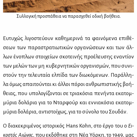
Συλ­λο­γι­κή προ­σπά­θεια να πα­ρα­σχε­θεί οδι­κή βο­ή­θεια.
Ευ­τυ­χώς λι­γο­στεύ­ουν κα­θη­με­ρι­νά τα φαι­νό­με­να επι­θέ­
σε­ων των πα­ρα­στρα­τιω­τι­κών ορ­γα­νώ­σε­ων και των άλ­
λων ένο­πλων στοι­χεί­ων σκο­τει­νής προ­έ­λευ­σης ενα­ντί­ον
των με­λών των μη κυ­βερ­νη­τι­κών ορ­γα­νι­σμών, που συ­νι­
στούν την τε­λευ­ταία ελ­πί­δα των διω­κό­με­νων. Πα­ράλ­λη­
λα όμως απαι­τού­νται κι άλ­λοι πό­ροι αν­θρω­πι­στι­κής βο­ή­
θειας, που υπο­λο­γί­ζο­νται σε τρια­κό­σια πε­νή­ντα εκα­τομ­
μύ­ρια δο­λά­ρια για το Νταρ­φούρ και εν­νια­κό­σια εκα­τομ­
μύ­ρια δο­λά­ρια, αντι­στοί­χως, για το σύ­νο­λο του Σου­δάν.
Ο δια­κε­κρι­μέ­νος ιστο­ρι­κός Hans Kohn, στο έρ­γο του ο
Ει­
κο­στός Αιώ­νας
, που εκ­δό­θη­κε στη Νέα Υόρ­κη, το 1949, μας