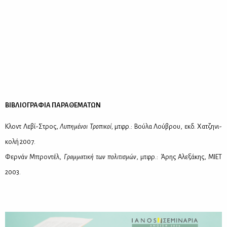
ΒΙΒΛΙΟΓΡΑΦΙΑ ΠΑΡΑΘΕΜΑΤΩΝ
Κλοντ Λε­βί-Στρος,
Λυ­πη­μέ­νοι Τρο­πι­κοί,
μτ­φρ.: Βού­λα Λού­βρου, εκδ. Χα­τζη­νι­
κο­λή 2007.
Φερ­νάν Μπρο­ντέλ,
Γραμ­μα­τι­κή των πο­λι­τι­σμών
, μτ­φρ.: Άρης Αλε­ξά­κης, ΜΙΕΤ
2003.