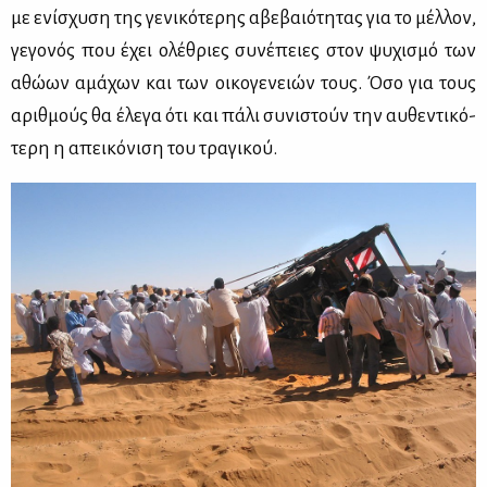
με ενί­σχυ­ση της γε­νι­κό­τε­ρης αβε­βαιό­τη­τας για το μέλ­λον,
γε­γο­νός που έχει ολέ­θριες συ­νέ­πειες στον ψυ­χι­σμό των
αθώ­ων αμά­χων και των οι­κο­γε­νειών τους. Όσο για τους
αριθ­μούς θα έλε­γα ότι και πά­λι συ­νι­στούν την αυ­θε­ντι­κό­
τε­ρη η απει­κό­νι­ση του τρα­γι­κού.