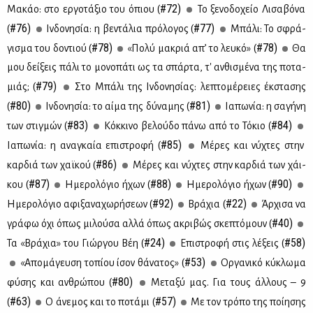
#72)
Μα­κάο: στο ερ­γο­τά­ξιο του όπιου (
Το ξε­νο­δο­χείο Λι­σα­βό­να
#76)
#77)
(
Ιν­δο­νη­σία: η βε­ντά­λια πρό­λο­γος (
Μπά­λι: Το σφρά­
#78)
#78)
γι­σμα του δο­ντιού (
«Πο­λύ μα­κριά απ’ το λευ­κό» (
Θα
μου δεί­ξεις πά­λι το μο­νο­πά­τι ως τα σπάρ­τα, τ' αν­θι­σμέ­να της πο­τα­
#79)
μιάς; (
Στο Μπά­λι της Ιν­δο­νη­σί­ας: λε­πτο­μέ­ρειες έκ­στα­σης
#80)
#81)
(
Ιν­δο­νη­σία: το αί­μα της δύ­να­μης (
Ια­πω­νία: η σα­γή­νη
#83)
#84)
των στιγ­μών (
Κόκ­κι­νο βε­λού­δο πά­νω από το Τό­κιο (
#85)
Ια­πω­νία: η ανα­γκαία επι­στρο­φή (
Μέ­ρες και νύ­χτες στην
#86)
καρ­διά των χαϊ­κού (
Μέ­ρες και νύ­χτες στην καρ­διά των χάι­
#87)
#88)
#90)
κου (
Ημε­ρο­λό­γιο ήχων (
Ημε­ρο­λό­γιο ήχων (
#92)
#22)
Ημε­ρο­λό­γιο αφι­ξα­να­χω­ρή­σε­ων (
Βρά­χια (
Άρ­χι­σα να
#40)
γρά­φω όχι όπως μι­λού­σα αλ­λά όπως ακρι­βώς σκε­πτό­μουν (
#24)
#58)
Τα «Βρά­χια» του Γιώρ­γου Βέη (
Επι­στρο­φή στις λέ­ξεις (
#53)
«Απο­μά­γευ­ση το­πί­ου ίσον θά­να­τος» (
Ορ­γα­νι­κό κύ­κλω­μα
#80)
φύ­σης και αν­θρώ­που (
Με­τα­ξύ μας. Για τους άλ­λους – 9
#63)
#57)
(
Ο άνε­μος και το πο­τά­μι (
Με τον τρό­πο της ποί­η­σης