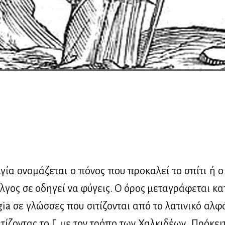
­γία ονο­μά­ζε­ται ο πό­νος που προ­κα­λεί το σπί­τι ή ο
λ­γος σε οδη­γεί να φύ­γεις. Ο όρος με­τα­γρά­φε­ται κα­τ’
a σε γλώσ­σες που σι­τί­ζο­νται από το λα­τι­νι­κό αλ­φ
­τί­ζο­ντας το Γ με τον τρό­πο των Χαλ­κι­δέ­ων. Πρό­κει­