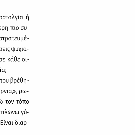
ο­σταλ­γία ή
ε­ρη πιο συ­
στρα­τευ­μέ­
σεις ψυ­χια­
 σε κά­θε οι­
ία;
όπου βρέ­θη­
όρ­νια;», ρω­
γώ τον τό­πο
 απλώ­νω γύ­
Εί­ναι διαρ­