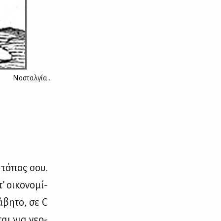
Νοσταλγία...
 τό­πος σου.
 οι­κο­νο­μί­
ά­βη­το, σε C
ται για νε­ο­