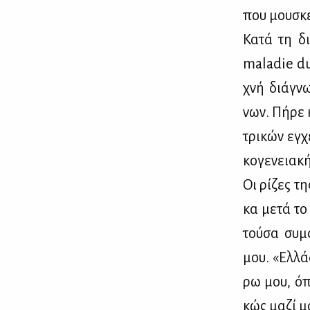
που μου­σκε
Κα­τά τη δι
maladie du 
χνή διά­γνω
νων. Πή­ρε 
τρι­κών εγ­χ
κο­γε­νεια­κ
Οι ρί­ζες τ
κα με­τά το 
τού­σα συμ­
μου. «Ελ­λά
ρω μου, όπο
κώς μα­ζί μ