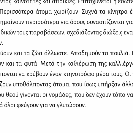
ντας κοι­νό­τη­τες και αποι­κί­ες. Επι­τα­χύ­νε­ται η εσω­τε
 Πε­ρισ­σό­τε­ρα άτο­μα χω­ρί­ζουν. Συ­χνά τα κί­νη­τρα 
η­μαί­νουν πε­ρισ­σό­τε­ρα για όσους συ­να­σπί­ζο­νται γ
ι­κών τους πα­ρα­βά­σε­ων, σχε­διά­ζο­ντας διώ­ξεις ενα­
ν.
εύ­ουν και τα ζώα άλ­λω­στε. Απο­δη­μούν τα που­λιά. 
ουν και τα φυ­τά. Με­τά την κα­θιέ­ρω­ση της καλ­λιέρ­γ
­πο­νται να κρύ­βουν έναν κτη­νο­τρό­φο μέ­σα τους. Οι π
νί­ζουν υπο­θάλ­πο­ντας άτο­μα, που ίσως υπήρ­ξαν άλ­λο­
ου θε­ού γί­νο­νται οι νο­μά­δες, που δεν έχουν τό­πο να
κά όλοι φεύ­γουν για να γλυ­τώ­σουν.