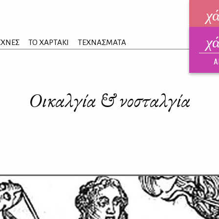
χ
χ
ηλεκ
ΕΧΝΕΣ
ΤΟ ΧΑΡΤΑΚΙ
ΤΕΧΝΑΣΜΑΤΑ
ΑΥΓ
Α
Οικαλγία & νοσταλγία