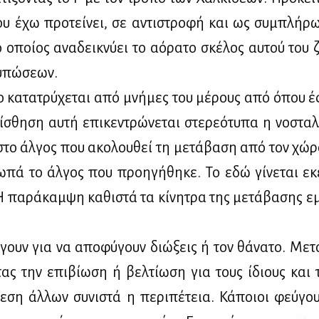
ου έχω προ­τεί­νει, σε αντι­στρο­φή και ως συ­μπλή­ρ
ο οποί­ος ανα­δει­κνύ­ει το αό­ρα­το σκέ­λος αυ­τού του
υ­πώ­σε­ων.
ο κα­τα­τρύ­χε­ται από μνή­μες του μέ­ρους από όπου έφ
­σθη­ση αυ­τή επι­κε­ντρώ­νε­ται στε­ρε­ό­τυ­πα η νο­στα
στο άλ­γος που ακο­λου­θεί τη με­τά­βα­ση από τον χώ­ρ
­πά το άλ­γος που προη­γή­θη­κε. Το εδώ γί­νε­ται εκ
 πα­ρά­καμ­ψη κα­θι­στά τα κί­νη­τρα της με­τά­βα­σης ε
γουν για να απο­φύ­γουν διώ­ξεις ή τον θά­να­το. Με­τα
ντας την επι­βί­ω­ση ή βελ­τί­ω­ση για τους ίδιους και 
ε­ση άλ­λων συ­νι­στά η πε­ρι­πέ­τεια. Κά­ποιοι φεύ­γου