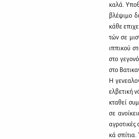
κα­λά. Υπο­
βλέ­ψι­μο δι
κά­θε επι­χε
τών σε μι­σ
ιπ­πι­κού σ
στο γε­γο­ν
στο Βα­τι­κα­
Η γε­νε­α­λ
ελ­βε­τι­κή 
κτα­θεί συ­
σε ανοί­κει
αγρο­τι­κές 
κά σπί­τια.