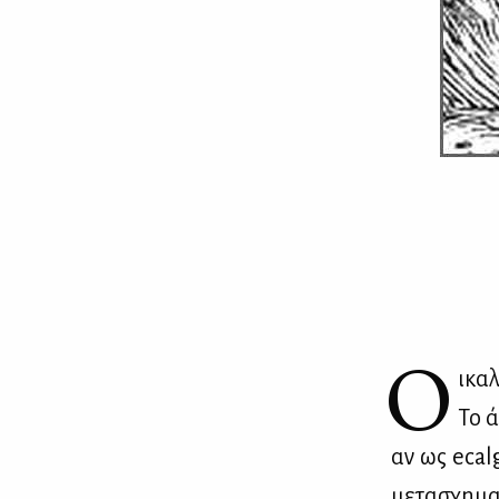
Ο
ικαλ
Το ά
αν ως ecalgi
με­τα­σχη­μα