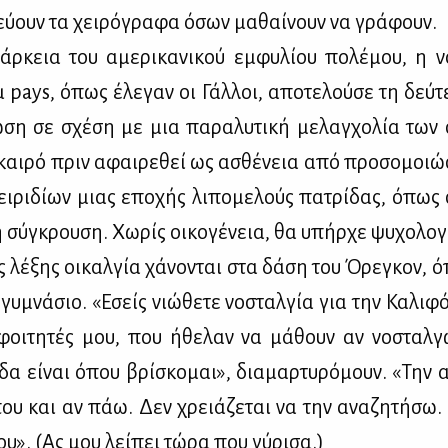
ύ­ουν τα χει­ρό­γρα­φα όσων μα­θαί­νουν να γρά­φουν.
άρ­κεια του αμε­ρι­κα­νι­κού εμ­φυ­λί­ου πο­λέ­μου, η ν
pays, όπως έλε­γαν οι Γάλ­λοι, απο­τε­λού­σε τη δεύ­τ
­ση σε σχέ­ση με μια πα­ρα­λυ­τι­κή με­λαγ­χο­λία των 
και­ρό πριν αφαι­ρε­θεί ως ασθέ­νεια από προ­σο­μοιώ­
ει­ρι­δί­ων μιας επο­χής λι­πο­με­λούς πα­τρί­δας, όπως
ή σύ­γκρου­ση. Χω­ρίς οι­κο­γέ­νεια, θα υπήρ­χε ψυ­χο­λο­γ
ης λέ­ξης οι­καλ­γία χά­νο­νται στα δά­ση του Όρε­γκον, 
γυ­μνά­σιο. «Εσείς νιώ­θε­τε νο­σταλ­γία για την Κα­λι­φ
φοι­τη­τές μου, που ήθε­λαν να μά­θουν αν νο­σταλ­
­δα εί­ναι όπου βρί­σκο­μαι», δια­μαρ­τυ­ρό­μουν. «Την
υ και αν πάω. Δεν χρειά­ζε­ται να την ανα­ζη­τή­σω. 
ου». (Ας μου λεί­πει τώ­ρα που γύ­ρι­σα.)