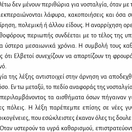
θέ­τω δεν μέ­νουν πε­ρι­θώ­ρια για νο­σταλ­γία, όταν με
εκ­πε­ραιώ­νο­νται λά­φυ­ρα, κα­κο­ποι­ή­σεις και όσα συ
ί­ρη­ση, πο­λε­μι­κή ή άλ­λου εί­δους. Η αναρ­ρί­χη­ση ορ
θο­φό­ρους πε­ριω­πής συν­δέ­ε­ται με το τέ­λος της υπ
τα ύστε­ρα με­σαιω­νι­κά χρό­νια. Η συμ­βο­λή τους κα­θρ
ός ότι Ελ­βε­τοί συ­νε­χί­ζουν να απαρ­τί­ζουν τη φρου­
νό.
ο­γία της λέ­ξης αντι­στοι­χεί στην άρ­νη­ση να απο­δε­χ
νό­σο. Εν τω με­τα­ξύ, το πε­δίο ανα­φο­ράς της νο­σταλ­γί­
μπε­ρι­λαμ­βά­νο­ντας τα αι­σθή­μα­τα όσων πή­γαι­ναν 
ες πό­λεις. Η λέ­ξη πα­ρέ­πε­μπε επί­σης σε νέ­ες γυ
οι­κο­γέ­νειες, που εσώ­κλει­στες έκα­ναν όλες τις δου­λ
 Όταν υστε­ρούν τα υγρά κα­θα­ρι­σμού, επι­στρα­τεύ­ο­ν