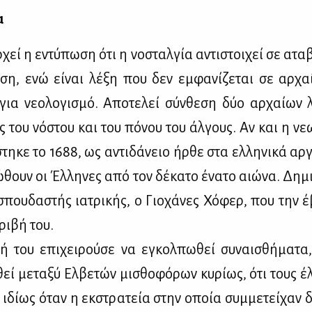
α
­χεί η εντύ­πω­ση ότι η νο­σταλ­γία αντι­στοι­χεί σε ατα­β
­ση, ενώ εί­ναι λέ­ξη που δεν εμ­φα­νί­ζε­ται σε αρ­χαί
για νε­ο­λο­γι­σμό. Απο­τε­λεί σύν­θε­ση δύο αρ­χαί­ων 
ς του νό­στου και του πό­νου του άλ­γους. Αν και η νε­ω­
στη­κε το 1688, ως αντι­δά­νειο ήρ­θε στα ελ­λη­νι­κά αρ­
ώ­θουν οι Έλ­λη­νες από τον δέ­κα­το ένα­το αιώ­να. Δη­μ
που­δα­στής ια­τρι­κής, ο Γιο­χά­νες Χό­φερ, που την έ
ρι­βή του.
ή του επι­χει­ρού­σε να εγκολ­πω­θεί συ­ναι­σθή­μα­τα
θεί με­τα­ξύ Ελ­βε­τών μι­σθο­φό­ρων κυ­ρί­ως, ότι τους 
, ιδί­ως όταν η εκ­στρα­τεία στην οποία συμ­με­τεί­χαν δ