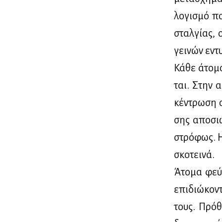
λο­γι­σμό π
σταλ­γί­ας, 
γει­νών εντ
Κά­θε άτο­μ
ται. Στην αί
κέ­ντρω­ση 
σης απο­σιω
στρό­φως. Η
σκο­τει­νά.
Άτο­μα φεύ­
επι­διώ­κο­
τους. Πρό­θ