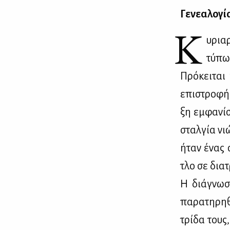
Γε­νε­α­λο­γί
Κ
υριαρ
τύ­πω
Πρό­κει­ται 
επι­στρο­φή
ξη εμ­φα­νί­
σταλ­γία νι
ήταν ένας σ
τλο σε δια­τ
Η διά­γνω­σ
πα­ρα­τη­ρη­
τρί­δα τους