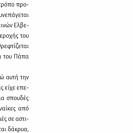
 τρό­πο προ­
­νε­πά­γε­ται
ει­νών Ελ­βε­
ε­ρο­χής του
ε­φτί­ζε­ται
ρά του Πά­πα
θώ αυ­τή την
ας εί­χε επε­
για σπου­δές
­ναί­κες από
ειές σε αστι­
ται δά­κρυα,