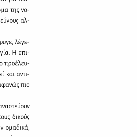
ω­μα της νο­
 ζεύ­γους αλ­
υ­γε, λέ­γε­
λ­γία. Η επι­
ο προ­έ­λευ­
εί και αντι­
μ­φα­νώς πιο
­να­στεύ­ουν
τους δι­κούς
ν ομα­δι­κά,