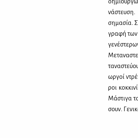
δη­μιουρ­γώ­
νά­στευ­ση.
ση­μα­σία. Σ
γρα­φή των δ
γε­νέ­στε­ρω
Με­τα­να­στ
τα­να­στεύ­
ωρ­γοί ντρέ
ροι κοκ­κι­
Μά­στι­γα τ
σουν. Γε­νι­