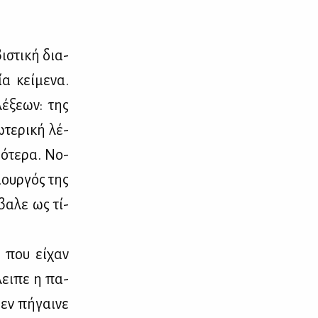
ι­στι­κή δια­
α κεί­με­να.
λέ­ξε­ων: της
τε­ρι­κή λέ­
γό­τε­ρα. Νο­
ιουρ­γός της
βα­λε ως τί­
, που εί­χαν
έλει­πε η πα­
εν πή­γαι­νε