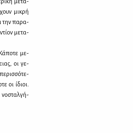
­ρι­κή με­τα­
έχουν μι­κρή
ια την πα­ρα­
ντί­ον με­τα­
Κά­πο­τε με­
ειας, οι γε­
ε­ρισ­σό­τε­
τε οι ίδιοι.
 νο­σταλ­γή­