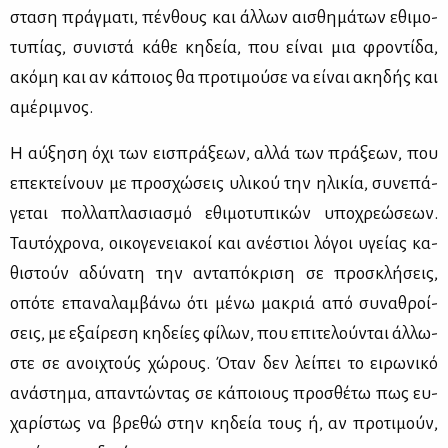
στα­ση πράγ­μα­τι, πέν­θους και άλ­λων αι­σθη­μά­των εθι­μο­
τυ­πί­ας, συ­νι­στά κά­θε κη­δεία, που εί­ναι μια φρο­ντί­δα,
ακό­μη και αν κά­ποιος θα προ­τι­μού­σε να εί­ναι ακη­δής και
αμέ­ρι­μνος.
Η αύ­ξη­ση όχι των ει­σπρά­ξε­ων, αλ­λά των πρά­ξε­ων, που
επε­κτεί­νουν με προ­σχώ­σεις υλι­κού την ηλι­κία, συ­νε­πά­
γε­ται πολ­λα­πλα­σια­σμό εθι­μο­τυ­πι­κών υπο­χρε­ώ­σε­ων.
Ταυ­τό­χρο­να, οι­κο­γε­νεια­κοί και ανέ­στιοι λό­γοι υγεί­ας κα­
θι­στούν αδύ­να­τη την αντα­πό­κρι­ση σε προ­σκλή­σεις,
οπό­τε επα­να­λαμ­βά­νω ότι μέ­νω μα­κριά από συ­να­θροί­
σεις, με εξαί­ρε­ση κη­δεί­ες φί­λων, που επι­τε­λού­νται άλ­λω­
στε σε ανοι­χτούς χώ­ρους. Όταν δεν λεί­πει το ει­ρω­νι­κό
ανά­στη­μα, απα­ντώ­ντας σε κά­ποιους προ­σθέ­τω πως ευ­
χα­ρί­στως να βρε­θώ στην κη­δεία τους ή, αν προ­τι­μούν,