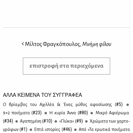
Μίλτος Φραγκόπουλος,
Μνήμη φίλου
επιστροφή στα περιεχόμενα
ΑΛΛΑ ΚΕΙΜΕΝΑ ΤΟΥ ΣΥΓΓΡΑΦΕΑ
#5)
Ο θρί­αμ­βος του Αχιλ­λέα & Ένας μύ­θος αφο­σί­ω­σης (
#23)
#80)
9+2 ποι­ή­μα­τα (
Η κυ­ρία Άν­να (
Μι­κρό Αφιέ­ρω­μα
#34)
#10)
#9)
(
Αγα­πη­μέ­νη (
«Γλύ­κα» (
Χρώ­μα­τα των χαρ­το­
#1)
#46)
γρά­φων (
Επτά ιστο­ρί­ες (
Από «Τα ερω­τι­κά ποι­ή­μα­τα