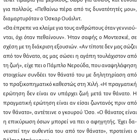
για πολ­λούς. «Πε­θαί­νω πέ­ρα από τις δυ­να­τό­τη­τές μου»,
δια­μαρ­τυ­ρό­ταν ο Όσκαρ Ουάιλντ.
«Θα έπρε­πε να κλαί­με για τους αν­θρώ­πους όταν γεν­νιού­
νται, όχι όταν πε­θαί­νουν». Ήταν σα­φής ο Μο­ντε­σκιέ, σε
σχέ­ση με τη διά­κρι­ση εξου­σιών. «Αν τί­πο­τε δεν μας σώ­ζει
από τον θά­να­το, ας μας σώ­σει η αγά­πη του­λά­χι­στον από
τη ζωή», εί­χε πει ο Πά­μπλο Νε­ρού­δα, που ανα­ψη­λά­φη­ση
στοι­χεί­ων συν­δέ­ει τον θά­να­τό του με δη­λη­τη­ρί­α­ση από
το πρα­ξι­κο­πη­μα­τι­κό κα­θε­στώς στη Χι­λή. «Η πραγ­μα­τι­κή
ερώ­τη­ση δεν εί­ναι αν υπάρ­χει ζωή με­τά τον θά­να­το. Η
πραγ­μα­τι­κή ερώ­τη­ση εί­ναι αν εί­σαι ζω­ντα­νός πριν από
τον θά­να­το», αντέ­τει­νε ο γκου­ρού Όσο. «Ο θά­να­τος εί­ναι
η επι­κύ­ρω­ση όσων μπο­ρεί να πει ο αφη­γη­τής. Έχει δα­
νει­στεί την αυ­θε­ντία του από τον θά­να­το», προ­τεί­νει ο