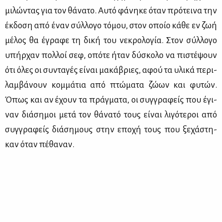
μι­λώ­ντας για τον θά­να­το. Αυ­τό φά­νη­κε όταν πρό­τει­να την
έκ­δο­ση από έναν σύλ­λο­γο τό­μου, στον οποίο κά­θε εν ζωή
μέ­λος θα έγρα­φε τη δι­κή του νε­κρο­λο­γία. Στον σύλ­λο­γο
υπήρ­χαν πολ­λοί σεφ, οπό­τε ήταν δύ­σκο­λο να πι­στέ­ψουν
ότι όλες οι συ­ντα­γές εί­ναι μα­κά­βριες, αφού τα υλι­κά πε­ρι­
λαμ­βά­νουν κομ­μά­τια από πτώ­μα­τα ζώ­ων και φυ­τών.
Όπως και αν έχουν τα πράγ­μα­τα, οι συγ­γρα­φείς που έγι­
ναν διά­ση­μοι με­τά τον θά­να­τό τους εί­ναι λι­γό­τε­ροι από
συγ­γρα­φείς διά­ση­μους στην επο­χή τους που ξε­χά­στη­
καν όταν πέ­θα­ναν.