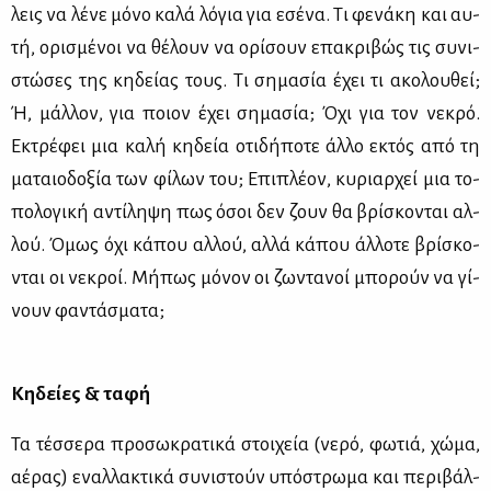
λεις να λέ­νε μό­νο κα­λά λό­για για εσέ­να. Τι φε­νά­κη και αυ­
τή, ορι­σμέ­νοι να θέ­λουν να ορί­σουν επα­κρι­βώς τις συ­νι­
στώ­σες της κη­δεί­ας τους. Τι ση­μα­σία έχει τι ακο­λου­θεί;
Ή, μάλ­λον, για ποιον έχει ση­μα­σία; Όχι για τον νε­κρό.
Εκτρέ­φει μια κα­λή κη­δεία οτι­δή­πο­τε άλ­λο εκτός από τη
μα­ταιο­δο­ξία των φί­λων του; Επι­πλέ­ον, κυ­ριαρ­χεί μια το­
πο­λο­γι­κή αντί­λη­ψη πως όσοι δεν ζουν θα βρί­σκο­νται αλ­
λού. Όμως όχι κά­που αλ­λού, αλ­λά κά­που άλ­λο­τε βρί­σκο­
νται οι νε­κροί. Μή­πως μό­νον οι ζω­ντα­νοί μπο­ρούν να γί­
νουν φα­ντά­σμα­τα;
Κη­δεί­ες & τα­φή
Τα τέσ­σε­ρα προ­σω­κρα­τι­κά στοι­χεία (νε­ρό, φω­τιά, χώ­μα,
αέ­ρας) εναλ­λα­κτι­κά συ­νι­στούν υπό­στρω­μα και πε­ρι­βάλ­