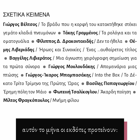
ΣΧΕΤΙΚΑ ΚΕΙΜΕΝΑ
Γιώρ­γος Βέλ­τσος
/ Το βρά­δυ που η κορ­φή του κα­τα­κτή­θη­κε στέ­κει
γε­μά­το κλα­διά πνευ­μό­νων
Τά­κης Γραμ­μέ­νος
/ Τα ρο­λό­για και τα
ομα­το­γυά­λια
Φί­λιπ­πος Δ. Δρα­κο­ντα­ει­δής
/ Δεν το ήθε­λα
Θέ­
μης Λι­βε­ριά­δης
/ Ήρω­ες και Συ­νοι­κί­ες / Ένας ...αυ­θαί­ρε­τος τί­τλος
Βαγ­γέ­λης Λι­βιε­ρά­τος
/ Μια άγνω­στη χει­ρό­γρα­φη ση­μεί­ω­ση για
τα πρώ­τα σύ­νο­ρα
Γιώρ­γος Μου­λου­δά­κης
/ Απο­μει­νά­ρια μιας
πτώ­σης
Γιώρ­γος-Ίκα­ρος Μπα­μπα­σά­κης
/ Into the Box / Το Δέ­
κα­το Τρί­το Τρί­μη­νο της Πρώ­της Ώρας
Βα­σί­λης Πα­πα­γε­ωρ­γί­ου
/
Έρη­μη πό­λη τον Μάιο
Φω­τει­νή Τσα­λί­κο­γλου
/ Άκαρ­δη ποί­η­ση
Μίλ­τος Φρα­γκό­που­λος
/ Μνή­μη φί­λου
αυτόν το μήνα οι εκδότες προτείνουν: