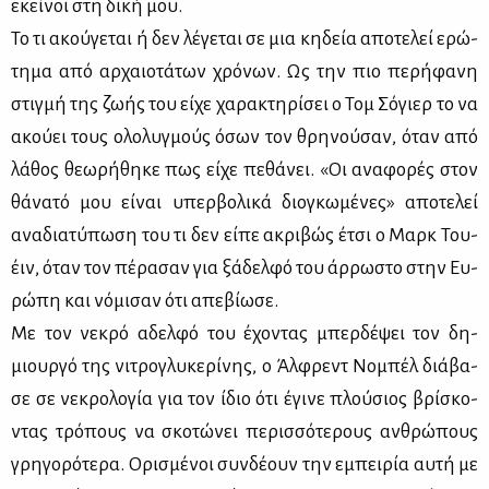
εκεί­νοι στη δι­κή μου.
Το τι ακού­γε­ται ή δεν λέ­γε­ται σε μια κη­δεία απο­τε­λεί ερώ­
τη­μα από αρ­χαιο­τά­των χρό­νων. Ως την πιο πε­ρή­φα­νη
στιγ­μή της ζω­ής του εί­χε χα­ρα­κτη­ρί­σει ο Τομ Σό­γιερ το να
ακού­ει τους ολο­λυγ­μούς όσων τον θρη­νού­σαν, όταν από
λά­θος θε­ω­ρή­θη­κε πως εί­χε πε­θά­νει. «Οι ανα­φο­ρές στον
θά­να­τό μου εί­ναι υπερ­βο­λι­κά διο­γκω­μέ­νες» απο­τε­λεί
ανα­δια­τύ­πω­ση του τι δεν εί­πε ακρι­βώς έτσι ο Μαρκ Του­
έιν, όταν τον πέ­ρα­σαν για ξά­δελ­φό του άρ­ρω­στο στην Ευ­
ρώ­πη και νό­μι­σαν ότι απε­βί­ω­σε.
Με τον νε­κρό αδελ­φό του έχο­ντας μπερ­δέ­ψει τον δη­
μιουρ­γό της νι­τρο­γλυ­κε­ρί­νης, ο Άλ­φρεντ Νο­μπέλ διά­βα­
σε σε νε­κρο­λο­γία για τον ίδιο ότι έγι­νε πλού­σιος βρί­σκο­
ντας τρό­πους να σκο­τώ­νει πε­ρισ­σό­τε­ρους αν­θρώ­πους
γρη­γο­ρό­τε­ρα. Ορι­σμέ­νοι συν­δέ­ουν την εμπει­ρία αυ­τή με