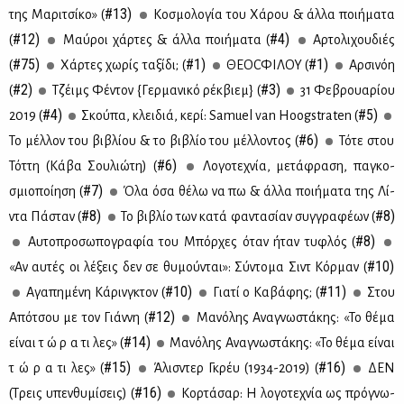
#13)
της Μα­ρι­τσί­κο» (
Κο­σμο­λο­γία του Χά­ρου & άλ­λα ποι­ή­μα­τα
#12)
#4)
(
Μαύ­ροι χάρ­τες & άλ­λα ποι­ή­μα­τα (
Αρ­το­λι­χου­διές
#75)
#1)
#1)
(
Χάρ­τες χω­ρίς τα­ξί­δι; (
ΘΕ­Ο­CΦΙ­ΛΟΥ (
Αρ­σι­νόη
#2)
#3)
(
Τζέιμς Φέ­ντον {Γερ­μα­νι­κό ρέκ­βιεμ} (
31 Φε­βρουα­ρί­ου
#4)
#5)
2019 (
Σκού­πα, κλει­διά, κε­ρί: Samuel van Hoogstraten (
#6)
Το μέλ­λον του βι­βλί­ου & το βι­βλίο του μέλ­λο­ντος (
Τό­τε στου
#6)
Τότ­τη (Κά­βα Σου­λιώ­τη) (
Λο­γο­τε­χνία, με­τά­φρα­ση, πα­γκο­
#7)
σμιο­ποί­η­ση (
Όλα όσα θέ­λω να πω & άλ­λα ποι­ή­μα­τα της Λί­
#8)
#8)
ντα Πά­σταν (
Το βι­βλίο των κα­τά φα­ντα­σί­αν συγ­γρα­φέ­ων (
#8)
Αυ­το­προ­σω­πο­γρα­φία του Μπόρ­χες όταν ήταν τυ­φλός (
#10)
«Αν αυ­τές οι λέ­ξεις δεν σε θυ­μού­νται»: Σύ­ντο­μα Σιντ Κόρ­μαν (
#10)
#11)
Αγα­πη­μέ­νη Κά­ρινγ­κτον (
Για­τί ο Κα­βά­φης; (
Στου
#12)
Από­τσου με τον Γιάν­νη (
Μα­νό­λης Ανα­γνω­στά­κης: «Το θέ­μα
#14)
εί­ναι τ ώ ρ α τι λες» (
Μα­νό­λης Ανα­γνω­στά­κης: «Το θέ­μα εί­ναι
#15)
#16)
τ ώ ρ α τι λες» (
Άλισ­ντερ Γκρέυ (1934-2019) (
ΔEN
#16)
(Τρεις υπεν­θυ­μί­σεις) (
Κορ­τά­σαρ: Η λο­γο­τε­χνία ως πρό­γνω­