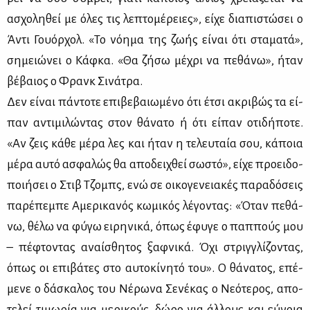
ασχο­λη­θεί με όλες τις λε­πτο­μέ­ρειες», εί­χε δια­πι­στώ­σει ο
Άντι Γουόρ­χολ. «Το νό­η­μα της ζω­ής εί­ναι ότι στα­μα­τά»,
ση­μειώ­νει ο Κάφ­κα. «Θα ζή­σω μέ­χρι να πε­θά­νω», ήταν
βέ­βαιος ο Φρανκ Σι­νά­τρα.
Δεν εί­ναι πά­ντο­τε επι­βε­βαιω­μέ­νο ότι έτσι ακρι­βώς τα εί­
παν αντι­μι­λώ­ντας στον θά­να­το ή ότι εί­παν οτι­δή­πο­τε.
«Αν ζεις κά­θε μέ­ρα λες και ήταν η τε­λευ­ταία σου, κά­ποια
μέ­ρα αυ­τό ασφα­λώς θα απο­δει­χθεί σω­στό», εί­χε προει­δο­
ποι­ή­σει ο Στιβ Τζο­μπς, ενώ σε οι­κο­γε­νεια­κές πα­ρα­δό­σεις
πα­ρέ­πε­μπε Αμε­ρι­κα­νός κω­μι­κός λέ­γο­ντας: «Όταν πε­θά­
νω, θέ­λω να φύ­γω ει­ρη­νι­κά, όπως έφυ­γε ο παπ­πούς μου
– πέ­φτο­ντας αναί­σθη­τος ξαφ­νι­κά. Όχι στριγ­γλί­ζο­ντας,
όπως οι επι­βά­τες στο αυ­το­κί­νη­τό του». Ο θά­να­τος, επέ­
με­νε ο δά­σκα­λος του Νέ­ρω­να Σε­νέ­κας ο Νε­ό­τε­ρος, απο­
τε­λεί τι­μω­ρία για με­ρι­κούς, δώ­ρο για άλ­λους και εύ­νοια