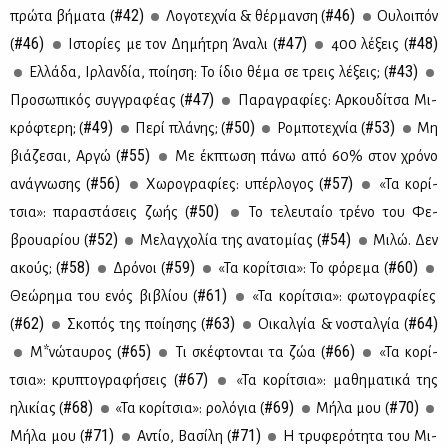
#42)
#46)
πρώ­τα βή­μα­τα (
Λο­γο­τε­χνία & θέρ­μαν­ση (
Ου­λοι­πόν
#46)
#47)
#48)
(
Ιστο­ρί­ες με τον Δη­μή­τρη Άνα­λι (
400 λέ­ξεις (
#43)
Ελ­λά­δα, Ιρ­λαν­δία, ποί­η­ση: Το ίδιο θέ­μα σε τρεις λέ­ξεις; (
#47)
Προ­σω­πι­κός συγ­γρα­φέ­ας (
Πα­ρα­γρα­φί­ες: Αρ­κου­δί­τσα Μι­
#49)
#50)
#53)
κρό­φτε­ρη; (
Πε­ρί πλά­νης; (
Ρο­μπο­τε­χνία (
Μη
#55)
βιά­ζε­σαι, Αρ­γώ (
Mε έκ­πτω­ση πά­νω από 60% στον χρό­νο
#56)
#57)
ανά­γνω­σης (
Χω­ρο­γρα­φί­ες: υπέρ­λο­γος (
«Τα κο­ρί­
#50)
τσια»: πα­ρα­στά­σεις ζω­ής (
Το τε­λευ­ταίο τρέ­νο του Φε­
#52)
#54)
βρουα­ρί­ου (
Με­λαγ­χο­λία της ανα­το­μί­ας (
Μι­λώ. Δεν
#58)
#59)
#60)
ακούς; (
Δρό­νοι (
«Τα κο­ρί­τσια»: Το φό­ρε­μα (
#61)
Θε­ώ­ρη­μα του ενός βι­βλί­ου (
«Τα κο­ρί­τσια»: φω­το­γρα­φί­ες
#62)
#63)
#64)
(
Σκο­πός της ποί­η­σης (
Οι­καλ­γία & νο­σταλ­γία (
#65)
#66)
Μ*νώ­ταυ­ρος (
Tι σκέ­φτο­νται τα ζώα (
«Τα κο­ρί­
#67)
τσια»: κρυ­πτο­γρα­φή­σεις (
«Τα κο­ρί­τσια»: μα­θη­μα­τι­κά της
#68)
#69)
#70)
ηλι­κί­ας (
«Τα κο­ρί­τσια»: ρο­λό­για (
Μή­λα μου (
#71)
#71)
Μή­λα μου (
Aντίο, Βα­σί­λη (
Η τρυ­φε­ρό­τη­τα του Μι­