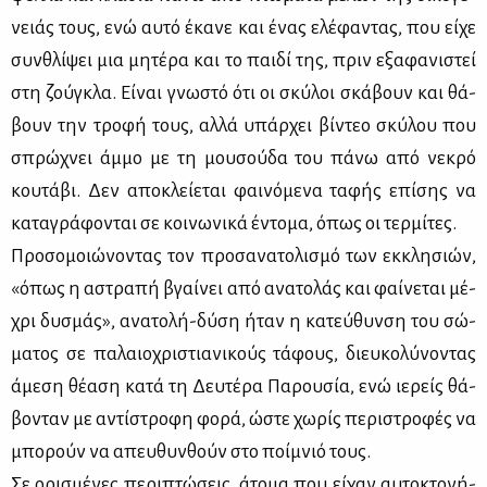
νειάς τους, ενώ αυ­τό έκα­νε και ένας ελέ­φα­ντας, που εί­χε
συν­θλί­ψει μια μη­τέ­ρα και το παι­δί της, πριν εξα­φα­νι­στεί
στη ζού­γκλα. Εί­ναι γνω­στό ότι οι σκύ­λοι σκά­βουν και θά­
βουν την τρο­φή τους, αλ­λά υπάρ­χει βί­ντεο σκύ­λου που
σπρώ­χνει άμ­μο με τη μου­σού­δα του πά­νω από νε­κρό
κου­τά­βι. Δεν απο­κλεί­ε­ται φαι­νό­με­να τα­φής επί­σης να
κα­τα­γρά­φο­νται σε κοι­νω­νι­κά έντο­μα, όπως οι τερ­μί­τες.
Προ­σο­μοιώ­νο­ντας τον προ­σα­να­το­λι­σμό των εκ­κλη­σιών,
«όπως η αστρα­πή βγαί­νει από ανα­το­λάς και φαί­νε­ται μέ­
χρι δυ­σμάς», ανα­το­λή-δύ­ση ήταν η κα­τεύ­θυν­ση του σώ­
μα­τος σε πα­λαιο­χρι­στια­νι­κούς τά­φους, διευ­κο­λύ­νο­ντας
άμε­ση θέ­α­ση κα­τά τη Δευ­τέ­ρα Πα­ρου­σία, ενώ ιε­ρείς θά­
βο­νταν με αντί­στρο­φη φο­ρά, ώστε χω­ρίς πε­ρι­στρο­φές να
μπο­ρούν να απευ­θυν­θούν στο ποί­μνιό τους.
Σε ορι­σμέ­νες πε­ρι­πτώ­σεις, άτο­μα που εί­χαν αυ­το­κτο­νή­