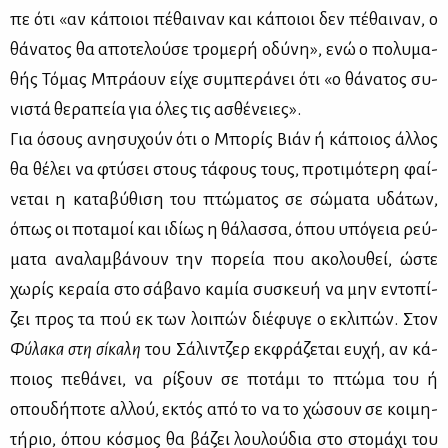
πε ότι «αν κά­ποιοι πέ­θαι­ναν και κά­ποιοι δεν πέ­θαι­ναν, ο
θά­να­τος θα απο­τε­λού­σε τρο­με­ρή οδύ­νη», ενώ ο πο­λυ­μα­
θής Τό­μας Μπρά­ουν εί­χε συ­μπε­ρά­νει ότι «ο θά­να­τος συ­
νι­στά θε­ρα­πεία για όλες τις ασθέ­νειες».
Για όσους ανη­συ­χούν ότι ο Μπο­ρίς Βιάν ή κά­ποιος άλ­λος
θα θέ­λει να φτύ­σει στους τά­φους τους, προ­τι­μό­τε­ρη φαί­
νε­ται η κα­τα­βύ­θι­ση του πτώ­μα­τος σε σώ­μα­τα υδά­των,
όπως οι πο­τα­μοί και ιδί­ως η θά­λασ­σα, όπου υπό­γεια ρεύ­
μα­τα ανα­λαμ­βά­νουν την πο­ρεία που ακο­λου­θεί, ώστε
χω­ρίς κε­ραία στο σά­βα­νο κα­μία συ­σκευή να μην εντο­πί­
ζει προς τα πού εκ των λοι­πών διέ­φυ­γε ο εκλι­πών. Στον
Φύ­λα­κα στη σί­κα­λη
του Σά­λιν­τζερ εκ­φρά­ζε­ται ευ­χή, αν κά­
ποιος πε­θά­νει, να ρί­ξουν σε πο­τά­μι το πτώ­μα του ή
οπου­δή­πο­τε αλ­λού, εκτός από το να το χώ­σουν σε κοι­μη­
τή­ριο, όπου κό­σμος θα βά­ζει λου­λού­δια στο στο­μά­χι του