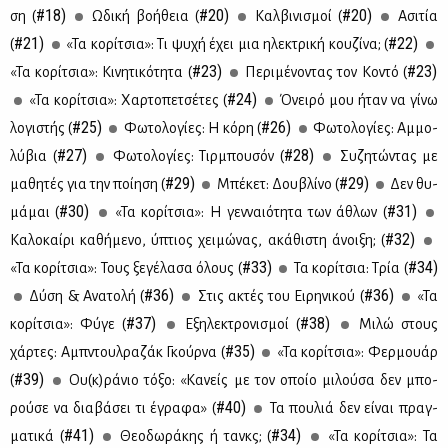
#18)
#20)
#20)
ση (
Ωδι­κή βο­ή­θεια (
Καλ­βι­νι­σμοί (
Aσι­τία
#21)
#22)
(
«Τα κο­ρί­τσια»: Τι ψυ­χή έχει μια ηλε­κτρι­κή κου­ζί­να; (
#23)
#23)
«Τα κο­ρί­τσια»: Κι­νη­τι­κό­τη­τα (
Πε­ρι­μέ­νο­ντας τον Κο­ντό (
#24)
«Τα κο­ρί­τσια»: Χαρ­το­πε­τσέ­τες (
Όνει­ρό μου ήταν να γί­νω
#25)
#26)
λο­γι­στής (
Φω­το­λο­γί­ες: Η κό­ρη (
Φω­το­λο­γί­ες: Αμ­μο­
#27)
#28)
λύ­βια (
Φω­το­λο­γί­ες: Τιρ­μπου­σόν (
Συ­ζη­τώ­ντας με
#29)
#29)
μα­θη­τές για την ποί­η­ση (
Μπέ­κετ: Δου­βλί­νο (
Δεν θυ­
#30)
#31)
μά­μαι (
«Τα κο­ρί­τσια»: Η γεν­ναιό­τη­τα των άθλων (
#32)
Kα­λο­καί­ρι κα­θή­με­νο, ύπτιος χει­μώ­νας, ακά­θι­στη άνοι­ξη; (
#33)
#34)
«Τα κο­ρί­τσια»: Τους ξε­γέ­λα­σα όλους (
Τα κο­ρί­τσια: Τρία (
#36)
#36)
Δύ­ση & Ανα­το­λή (
Στις ακτές του Ει­ρη­νι­κού (
«Τα
#37)
#38)
κο­ρί­τσια»: Φύ­γε (
Εξη­λε­κτρο­νι­σμοί (
Μι­λώ στους
#35)
χάρ­τες: Αμπ­ντουλ­ρα­ζάκ Γκούρ­να (
«Τα κο­ρί­τσια»: Φερ­μουάρ
#39)
(
Ου(κ)ρά­νιο τό­ξο: «Κα­νείς με τον οποίο μι­λού­σα δεν μπο­
#40)
ρού­σε να δια­βά­σει τι έγρα­φα» (
Τα που­λιά δεν εί­ναι πραγ­
#41)
#34)
μα­τι­κά (
Θε­ο­δω­ρά­κης ή τανκς; (
«Τα κο­ρί­τσια»: Τα