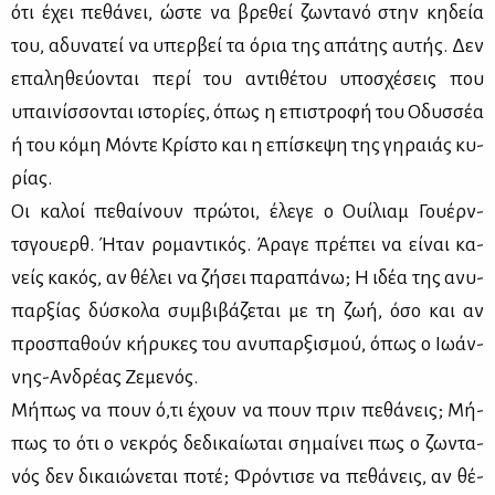
ότι έχει πε­θά­νει, ώστε να βρε­θεί ζω­ντα­νό στην κη­δεία
του, αδυ­να­τεί να υπερ­βεί τα όρια της απά­της αυ­τής. Δεν
επα­λη­θεύ­ο­νται πε­ρί του αντι­θέ­του υπο­σχέ­σεις που
υπαι­νίσ­σο­νται ιστο­ρί­ες, όπως η επι­στρο­φή του Οδυσ­σέα
ή του κό­μη Μό­ντε Κρί­στο και η επί­σκε­ψη της γη­ραιάς κυ­
ρί­ας.
Οι κα­λοί πε­θαί­νουν πρώ­τοι, έλε­γε ο Ουί­λιαμ Γου­έρν­
τσγου­ερθ. Ήταν ρο­μα­ντι­κός. Άρα­γε πρέ­πει να εί­ναι κα­
νείς κα­κός, αν θέ­λει να ζή­σει πα­ρα­πά­νω; Η ιδέα της ανυ­
παρ­ξί­ας δύ­σκο­λα συμ­βι­βά­ζε­ται με τη ζωή, όσο και αν
προ­σπα­θούν κή­ρυ­κες του ανυ­παρ­ξι­σμού, όπως ο Ιω­άν­
νης-Αν­δρέ­ας Ζε­με­νός.
Μή­πως να πουν ό,τι έχουν να πουν πριν πε­θά­νεις; Μή­
πως το ότι ο νε­κρός δε­δι­καί­ω­ται ση­μαί­νει πως ο ζω­ντα­
νός δεν δι­καιώ­νε­ται πο­τέ; Φρό­ντι­σε να πε­θά­νεις, αν θέ­