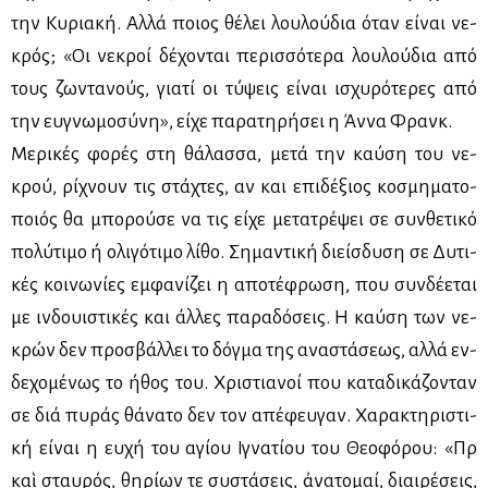
την Κυ­ρια­κή. Αλ­λά ποιος θέ­λει λου­λού­δια όταν εί­ναι νε­
κρός; «Οι νε­κροί δέ­χο­νται πε­ρισ­σό­τε­ρα λου­λού­δια από
τους ζω­ντα­νούς, για­τί οι τύ­ψεις εί­ναι ισχυ­ρό­τε­ρες από
την ευ­γνω­μο­σύ­νη», εί­χε πα­ρα­τη­ρή­σει η Άν­να Φρανκ.
Με­ρι­κές φο­ρές στη θά­λασ­σα, με­τά την καύ­ση του νε­
κρού, ρί­χνουν τις στά­χτες, αν και επι­δέ­ξιος κο­σμη­μα­το­
ποιός θα μπο­ρού­σε να τις εί­χε με­τα­τρέ­ψει σε συν­θε­τι­κό
πο­λύ­τι­μο ή ολι­γό­τι­μο λί­θο. Ση­μα­ντι­κή διείσ­δυ­ση σε Δυ­τι­
κές κοι­νω­νί­ες εμ­φα­νί­ζει η απο­τέ­φρω­ση, που συν­δέ­ε­ται
με ιν­δουι­στι­κές και άλ­λες πα­ρα­δό­σεις. Η καύ­ση των νε­
κρών δεν προ­σβάλ­λει το δόγ­μα της ανα­στά­σε­ως, αλ­λά εν­
δε­χο­μέ­νως το ήθος του. Χρι­στια­νοί που κα­τα­δι­κά­ζο­νταν
σε διά πυ­ράς θά­να­το δεν τον απέ­φευ­γαν. Χαρακτηριστι­
κή εί­ναι η ευ­χή του αγί­ου Ιγνα­τίου του Θε­ο­φό­ρου: «Πῦρ
καὶ σταυ­ρός, θη­ρί­ων τε συ­στά­σεις, ἀνα­το­μαί, διαι­ρέ­σεις,