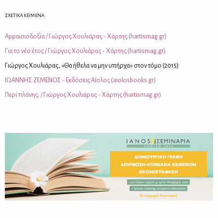
ΣΧΕΤΙΚΑ ΚΕΙΜΕΝΑ
Αppαι­σιο­δο­ξία / Γιώρ­γος Χου­λιά­ρας - Χάρ­της (hartismag.gr)
Για το νέο έτος / Γιώρ­γος Χου­λιά­ρας - Χάρ­της (hartismag.gr)
Γιώρ­γος Χου­λιά­ρας, «Θα ήθε­λα να μην υπήρ­χα» στον τό­μο (2015)
ΙΩ­ΑΝ­ΝΗΣ ΖΕ­ΜΕ­ΝΟΣ - Εκ­δό­σεις Αί­ο­λος (aiolosbooks.gr)
Πε­ρί πλά­νης; / Γιώρ­γος Χου­λιά­ρας - Χάρ­της (hartismag.gr)