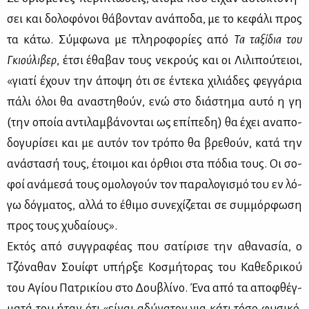
σει και δο­λο­φό­νοι θά­βο­νταν ανά­πο­δα, με το κε­φά­λι προς
τα κά­τω. Σύμ­φω­να με πλη­ρο­φο­ρί­ες από
Τα τα­ξί­δια του
Γκιού­λι­βερ
, έτσι έθα­βαν τους νε­κρούς και οι Λι­λι­πού­τειοι,
«για­τί έχουν την άπο­ψη ότι σε έντε­κα χι­λιά­δες φεγ­γά­ρια
πά­λι όλοι θα ανα­στη­θούν, ενώ στο διά­στη­μα αυ­τό η γη
(την οποία αντι­λαμ­βά­νο­νται ως επί­πε­δη) θα έχει ανα­πο­
δο­γυ­ρί­σει και με αυ­τόν τον τρό­πο θα βρε­θούν, κα­τά την
ανά­στα­σή τους, έτοι­μοι και όρ­θιοι στα πό­δια τους. Οι σο­
φοί ανά­με­σά τους ομο­λο­γούν τον πα­ρα­λο­γι­σμό του εν λό­
γω δόγ­μα­τος, αλ­λά το έθι­μο συ­νε­χί­ζε­ται σε συμ­μόρ­φω­ση
προς τους χυ­δαί­ους».
Εκτός από συγ­γρα­φέ­ας που σα­τί­ρι­σε την αθα­να­σία, ο
Τζό­να­θαν Σουίφτ υπήρ­ξε Κο­σμή­το­ρας του Κα­θε­δρι­κού
του Αγί­ου Πα­τρι­κί­ου στο Δου­βλί­νο. Ένα από τα απο­φθέγ­
μα­τά του ήταν ότι «εί­ναι αδύ­να­τον για κά­τι τό­σο φυ­σι­κό,