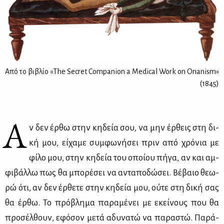
Aπό το βιβλίο «The Secret Companion a Medical Work on Onanism»
(1845)
Α
ν δεν έρ­θω στην κη­δεία σου, να μην έρ­θεις στη δι­
κή μου, εί­χα­με συμ­φω­νή­σει πριν από χρό­νια με
φί­λο μου, στην κη­δεία του οποί­ου πή­γα, αν και αμ­
φι­βάλ­λω πως θα μπο­ρέ­σει να αντα­πο­δώ­σει. Βέ­βαιο θε­ω­
ρώ ότι, αν δεν έρ­θε­τε στην κη­δεία μου, ού­τε στη δι­κή σας
θα έρ­θω. Το πρό­βλη­μα πα­ρα­μέ­νει με εκεί­νους που θα
προ­σέλ­θουν, εφό­σον με­τά αδυ­να­τώ να πα­ρα­στώ. Πα­ρά­