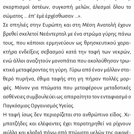
σκορ­πι­σμοὶ ὀστέ­ων, συ­γκο­πή μελῶν, ἀλε­σμοὶ ὅλου τοῦ
σώ­μα­τος … ἐπ’ ἐμὲ ἐρχέ­σθω­σαν …».
Σε σπη­λιές στην Ευ­ρώ­πη και στη Μέ­ση Ανα­το­λή έχουν
βρε­θεί σκε­λε­τοί Νε­ά­ντερ­ταλ με ένα στρώ­μα γύ­ρης πά­νω
τους, που κά­ποιοι ερ­μη­νεύ­ουν ως θρη­σκευ­τι­κού χα­ρα­
κτή­ρα εν­δεί­ξεις σε­βα­σμού κα­τά την τα­φή των νε­κρών,
ενώ άλ­λοι ανα­ζη­τούν μο­νο­πά­τια που ακο­λού­θη­σαν τρω­
κτι­κά με­τα­φέ­ρο­ντας τη γύ­ρη. Γύ­ρω από έναν μάλ­λον στα­
θε­ρό πυ­ρή­να, έθι­μα τα­φής στη γη πή­ραν πολ­λές μορ­
φές. Μό­νον για πτώ­μα­τα που με­τα­φέ­ρουν με­τα­δο­τι­κές
ασθέ­νειες συμ­βου­λεύ­ει ως απα­ραί­τη­το τον εντα­φια­σμό ο
Πα­γκό­σμιος Ορ­γα­νι­σμός Υγεί­ας.
Η τα­φή ίσως δεν πε­ριο­ρί­ζε­ται στο αν­θρώ­πι­νο εί­δος. Χι­
μπα­τζή­δες και ελέ­φα­ντες έχει πα­ρα­τη­ρη­θεί να ρί­χνουν
φύλ­λα και κλα­διά πά­νω από πτώ­μα­τα με­λών της οι­κο­γέ­