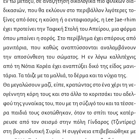
Εν τω με­τα­ξύ, σε ανα­ζή­τη­ση οι­κο­λο­γι­κά πιο φι­λι­κών δια­
δι­κα­σιών, που θα εκλύ­ουν στο πε­ρι­βάλ­λον λι­γό­τε­ρες το­
ξί­νες από όσες η καύ­ση ή ο εντα­φια­σμός, η Lee Jae-rhim
έχει προ­τεί­νει την Τα­φι­κή Στο­λή του Απεί­ρου, μια φόρ­μα
όπου μπαί­νει η σο­ρός. Στο πε­ρί­βλη­μα έχει σπό­ρους από
μα­νι­τά­ρια, που κα­θώς ανα­πτύσ­σο­νται ανα­λαμ­βά­νουν
την απο­σύν­θε­ση του σώ­μα­τος. Η εν λό­γω καλ­λι­τέ­χνις
από τη Νό­τια Κο­ρέα έχει ανα­πτύ­ξει δι­κό της εί­δος μα­νι­
τά­ρια. Τα τάι­ζε με τα μαλ­λιά, το δέρ­μα και τα νύ­χια της.
Θα με­γα­λώ­σουν μα­ζί, εί­πε, κρα­τώ­ντας στο ένα χέ­ρι τη νε­
ο­γέν­νη­τη κό­ρη τους και στο άλ­λο το κο­ρι­τσά­κι του αδελ­
φού της γυ­ναί­κας του, που με τη σύ­ζυ­γό του και τα τέσ­σε­
ρα παι­διά τους σκο­τώ­θη­καν, όταν το σπί­τι τους κα­τέρ­
ρευ­σε από τον σει­σμό στην πό­λη Γίν­δα­ρος (Τζι­ντί­ρες)
στη βο­ρειο­δυ­τι­κή Συ­ρία. Η συγ­γέ­νεια επι­βε­βαιώ­θη­κε με