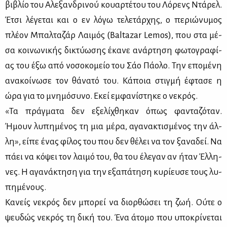
βι­βλίο του Αλε­ξαν­δρι­νού κουαρ­τέ­του του Λό­ρενς Ντά­ρελ.
Έτσι λέ­γε­ται και ο εν λό­γω τε­λε­τάρ­χης, ο πε­ριώ­νυ­μος
πλέ­ον Μπαλ­τα­ζάρ Λαι­μός (Baltazar Lemos), που στα μέ­
σα κοι­νω­νι­κής δι­κτύ­ω­σης έκα­νε ανάρ­τη­ση φω­το­γρα­φί­
ας του έξω από νο­σο­κο­μείο του Σάο Πά­ο­λο. Την επο­μέ­νη
ανα­κοί­νω­σε τον θά­να­τό του. Κά­ποια στιγ­μή έφτα­σε η
ώρα για το μνη­μό­συ­νο. Εκεί εμ­φα­νί­στη­κε ο νε­κρός.
«Τα πράγ­μα­τα δεν εξε­λί­χθη­καν όπως φα­ντα­ζό­ταν.
Ήμουν λυ­πη­μέ­νος τη μια μέ­ρα, αγα­να­κτι­σμέ­νος την άλ­
λη», εί­πε ένας φί­λος του που δεν θέ­λει να τον ξα­να­δεί. Να
πά­ει να κό­ψει τον λαι­μό του, θα του έλε­γαν αν ήταν Έλ­λη­
νες. Η αγα­νά­κτη­ση για την εξα­πά­τη­ση κυ­ρί­ευ­σε τους λυ­
πη­μέ­νους.
Κα­νείς νε­κρός δεν μπο­ρεί να διορ­θώ­σει τη ζωή. Ού­τε ο
ψευ­δώς νε­κρός τη δι­κή του. Ένα άτο­μο που υπο­κρί­νε­ται