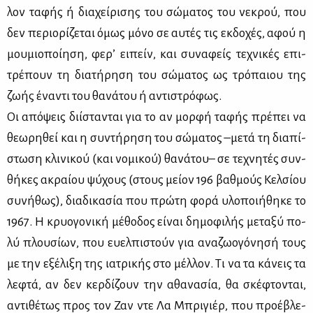
λον τα­φής ή δια­χεί­ρι­σης του σώ­μα­τος του νε­κρού, που
δεν πε­ριο­ρί­ζε­ται όμως μό­νο σε αυ­τές τις εκ­δο­χές, αφού η
μου­μιο­ποί­η­ση, φε­ρ’ ει­πείν, και συ­να­φείς τε­χνι­κές επι­
τρέ­πουν τη δια­τή­ρη­ση του σώ­μα­τος ως τρό­παιου της
ζω­ής ένα­ντι του θα­νά­του ή αντι­στρό­φως.
Οι από­ψεις δι­ί­στα­νται για το αν μορ­φή τα­φής πρέ­πει να
θε­ω­ρη­θεί και η συ­ντή­ρη­ση του σώ­μα­τος –με­τά τη δια­πί­
στω­ση κλι­νι­κού (και νο­μι­κού) θα­νά­του– σε τε­χνη­τές συν­
θή­κες ακραί­ου ψύ­χους (στους μεί­ον 196 βαθ­μούς Κελ­σί­ου
συ­νή­θως), δια­δι­κα­σία που πρώ­τη φο­ρά υλο­ποι­ή­θη­κε το
1967. Η κρυο­γο­νι­κή μέ­θο­δος εί­ναι δη­μο­φι­λής με­τα­ξύ πο­
λύ πλου­σί­ων, που ευ­ελ­πι­στούν για ανα­ζω­ο­γό­νη­σή τους
με την εξέ­λι­ξη της ια­τρι­κής στο μέλ­λον. Τι να τα κά­νεις τα
λε­φτά, αν δεν κερ­δί­ζουν την αθα­να­σία, θα σκέ­φτο­νται,
αντι­θέ­τως προς τον Ζαν ντε Λα Μπρι­γιέρ, που προ­έ­βλε­