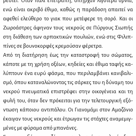
ρευ­τεί. Όταν πά­λι επε­τρά­πη, υπήρ­χαν λι­γό­τε­ρα όρ­νια,
ενώ εί­ναι ακρι­βό έθι­μο, κα­θώς η πα­ρά­δο­ση απαι­τεί να
αφε­θεί ελεύ­θε­ρο το γιακ που με­τέ­φε­ρε τη σο­ρό. Και οι
Ζω­ρο­ά­στρες άφη­ναν τους νε­κρούς σε Πύρ­γους Σιω­πής
στη διά­θε­ση των αρ­πα­κτι­κών που­λιών, ενώ στις Φι­λιπ­
πί­νες σε βου­νο­κορ­φές κρε­μού­σαν φέ­ρε­τρα.
Από τη δια­τή­ρη­ση έως την κα­τα­στρο­φή του σώ­μα­τος,
κά­πο­τε με τη χρή­ση οξέ­ων, κη­δεί­ες και έθι­μα τα­φής κα­
λύ­πτουν ένα ευ­ρύ φά­σμα, που πε­ρι­λαμ­βά­νει κα­νι­βα­λι­
σμό, όπου κα­τα­να­λώ­νο­ντας τις σάρ­κες του η δύ­να­μη του
νε­κρού πνευ­μα­τι­κά επι­στρέ­φει στην οι­κο­γέ­νεια και τη
φυ­λή του, όταν δεν πρό­κει­ται για την τε­λε­τουρ­γι­κή εξό­
ντω­ση κά­ποιου αντι­πά­λου. Οι Για­νο­μά­μι στον Αμα­ζό­νιο
έκαι­γαν τους νε­κρούς και έτρω­γαν τις στά­χτες ανα­με­μιγ­
μέ­νες με φύ­ρα­μα από μπα­νά­νες.