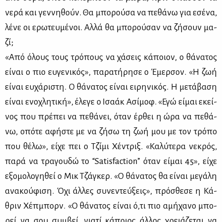
νε­ρά και γεν­νη­θούν. Θα μπο­ρού­σα να πε­θά­νω για εσέ­να,
λέ­νε οι ερω­τευ­μέ­νοι. Αλ­λά θα μπο­ρού­σαν να ζή­σουν μα­
ζί;
«Από όλους τους τρό­πους να χά­σεις κά­ποιον, ο θά­να­τος
εί­ναι ο πιο ευ­γε­νι­κός», πα­ρα­τή­ρη­σε ο Έμερ­σον. «Η ζωή
εί­ναι ευ­χά­ρι­στη. Ο θά­να­τος εί­ναι ει­ρη­νι­κός. Η με­τά­βα­ση
εί­ναι ενο­χλη­τι­κή», έλε­γε ο Ισα­άκ Ασί­μοφ. «Εγώ εί­μαι εκεί­
νος που πρέ­πει να πε­θά­νει, όταν έρ­θει η ώρα να πε­θά­
νω, οπό­τε αφή­στε με να ζή­σω τη ζωή μου με τον τρό­πο
που θέ­λω», εί­χε πει ο Τζί­μι Χέ­ντριξ. «Κα­λύ­τε­ρα νε­κρός,
πα­ρά να τρα­γου­δώ το “Satisfaction” όταν εί­μαι 45», εί­χε
εξο­μο­λο­γη­θεί ο Μικ Τζά­γκερ. «Ο θά­να­τος θα εί­ναι με­γά­λη
ανα­κού­φι­ση. Όχι άλ­λες συ­νε­ντεύ­ξεις», πρό­σθε­σε η Κά­
θριν Χέπ­μπορν. «Ο θά­να­τος εί­ναι ό,τι πιο αμή­χα­νο μπο­
ρεί να σου συμ­βεί, για­τί κά­ποιος άλ­λος χρειά­ζε­ται να