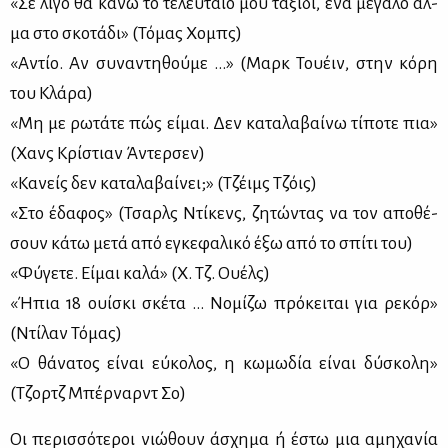
«Σε λί­γο θα κά­νω το τε­λευ­ταίο μου τα­ξί­δι, ένα με­γά­λο άλ­
μα στο σκο­τά­δι» (Τό­μας Χο­μπς)
«Αντίο. Αν συ­να­ντη­θού­με …» (Μαρκ Του­έιν, στην κό­ρη
του Κλά­ρα)
«Μη με ρω­τά­τε πώς εί­μαι. Δεν κα­τα­λα­βαί­νω τί­πο­τε πια»
(Χανς Κρί­στιαν Άντερ­σεν)
«Κα­νείς δεν κα­τα­λα­βαί­νει;» (Τζέιμς Τζόις)
«Στο έδα­φος» (Τσαρλς Ντί­κενς, ζη­τώ­ντας να τον απο­θέ­
σουν κά­τω με­τά από εγκε­φα­λι­κό έξω από το σπί­τι του)
«Φύ­γε­τε. Εί­μαι κα­λά» (Χ. Τζ. Ου­έλς)
«Ήπια 18 ουί­σκι σκέ­τα … Νο­μί­ζω πρό­κει­ται για ρε­κόρ»
(Ντί­λαν Τό­μας)
«Ο θά­να­τος εί­ναι εύ­κο­λος, η κω­μω­δία εί­ναι δύ­σκο­λη»
(Τζορτζ Μπέρ­ναρντ Σο)
Οι πε­ρισ­σό­τε­ροι νιώ­θουν άσχη­μα ή έστω μια αμη­χα­νία