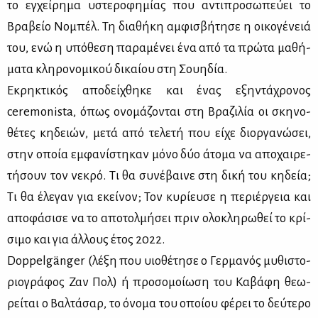
το εγ­χεί­ρη­μα υστε­ρο­φη­μί­ας που αντι­προ­σω­πεύ­ει το
Βρα­βείο Νο­μπέλ. Τη δια­θή­κη αμ­φι­σβή­τη­σε η οι­κο­γέ­νειά
του, ενώ η υπό­θε­ση πα­ρα­μέ­νει ένα από τα πρώ­τα μα­θή­
μα­τα κλη­ρο­νο­μι­κού δι­καί­ου στη Σου­η­δία.
Εκρη­κτι­κός απο­δεί­χθη­κε και ένας εξη­ντά­χρο­νος
ceremonista, όπως ονο­μά­ζο­νται στη Βρα­ζι­λία οι σκη­νο­
θέ­τες κη­δειών, με­τά από τε­λε­τή που εί­χε διορ­γα­νώ­σει,
στην οποία εμ­φα­νί­στη­καν μό­νο δύο άτο­μα να απο­χαι­ρε­
τή­σουν τον νε­κρό. Τι θα συ­νέ­βαι­νε στη δι­κή του κη­δεία;
Τι θα έλε­γαν για εκεί­νον; Τον κυ­ρί­ευ­σε η πε­ριέρ­γεια και
απο­φά­σι­σε να το απο­τολ­μή­σει πριν ολο­κλη­ρω­θεί το κρί­
σι­μο και για άλ­λους έτος 2022.
Doppelgänger (λέ­ξη που υιο­θέ­τη­σε ο Γερ­μα­νός μυ­θι­στο­
ριο­γρά­φος Ζαν Πολ) ή προ­σο­μοί­ω­ση του Κα­βά­φη θε­ω­
ρεί­ται ο Βαλ­τά­σαρ, το όνο­μα του οποί­ου φέ­ρει το δεύ­τε­ρο