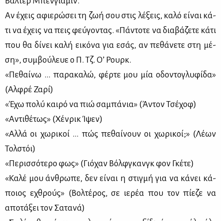
Βάλ­τερ Μπέν­για­μιν.
Αν έχεις αφιε­ρώ­σει τη ζωή σου στις λέ­ξεις, κα­λό εί­ναι κά­
τι να έχεις να πεις φεύ­γο­ντας. «Πά­ντο­τε να δια­βά­ζε­τε κά­τι
που θα δί­νει κα­λή ει­κό­να για εσάς, αν πε­θά­νε­τε στη μέ­
ση», συμ­βού­λευε ο Π. Τζ. Ο’ Ρουρκ.
«Πε­θαί­νω … πα­ρα­κα­λώ, φέρ­τε μου μία οδο­ντο­γλυ­φί­δα»
(Αλ­φρέ Ζα­ρί)
«Έχω πο­λύ και­ρό να πιώ σα­μπά­νια» (Άντον Τσέ­χοφ)
«Αντι­θέ­τως» (Χέν­ρικ Ίψεν)
«Αλ­λά οι χω­ρι­κοί … πώς πε­θαί­νουν οι χω­ρι­κοί;» (Λέ­ων
Τολ­στόι)
«Πε­ρισ­σό­τε­ρο φως» (Γιό­χαν Βόλφ­γκανγκ φον Γκέ­τε)
«Κα­λέ μου άν­θρω­πε, δεν εί­ναι η στιγ­μή για να κά­νει κά­
ποιος εχθρούς» (Βολ­τέ­ρος, σε ιε­ρέα που τον πί­ε­ζε να
απο­τά­ξει τον Σα­τα­νά)