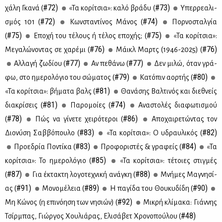
#72)
#73)
χά­λη Γκα­νά (
«Τα κο­ρί­τσια»: κα­λό βρά­δυ (
Υπερ­ρε­α­λι­
#72)
#74)
σμός 101 (
Κων­στα­ντί­νος Μά­νος (
Πορ­νο­σταλ­γία
#75)
#75)
(
Eπο­χή του τέ­λους ή τέ­λος επο­χής; (
«Τα κο­ρί­τσια»:
#76)
#76)
Με­γα­λώ­νο­ντας σε χα­ρέ­μι (
Μάικλ Μαρτς (1946-2025) (
#77)
#77)
Αλ­λα­γή ζω­δί­ου (
Αν πε­θά­νω (
Δεν μι­λώ, όταν γρά­
#79)
#80)
φω, στο ημε­ρο­λό­γιο του σώ­μα­τος (
Kα­τό­πιν αορ­τής (
#81)
«Τα κο­ρί­τσια»: βή­μα­τα βαλς (
Θα­νά­σης Βαλ­τι­νός και διε­θνείς
#81)
#74)
δια­κρί­σεις (
Πα­ρο­μοί­ες (
Aνα­στο­λές δια­φω­τι­σμού
#78)
#86)
(
Πώς να γί­νε­τε χει­ρό­τε­ροι (
Απο­χαι­ρε­τώ­ντας τον
#83)
#82)
Διο­νύ­ση Σαβ­βό­που­λο (
«Τα κο­ρί­τσια»: Ο υδραυ­λι­κός (
#83)
#84)
Προ­ε­δρία Πο­ντί­κα (
Προ­φο­ρι­στές & γρα­φείς (
«Τα
#85)
κο­ρί­τσια»: Το ημε­ρο­λό­γιο (
«Τα κο­ρί­τσια»: τέ­τοιες στιγ­μές
#87)
#88)
(
Για έκτα­κτη λο­γο­τε­χνι­κή ανά­γκη (
Μνή­μες Μα­γνη­σί­
#91)
#89)
#90)
ας (
Μο­νο­μέ­λεια (
Η πα­γί­δα του Θου­κυ­δί­δη (
#92)
Μη Κώ­νος (η επι­νό­η­ση των νη­σιών) (
Μι­κρή κλί­μα­κα: Γιάν­νης
#48)
Τσίρ­μπας, Γιώρ­γος Χου­λιά­ρας, Ελι­σά­βετ Χρο­νο­πού­λου (