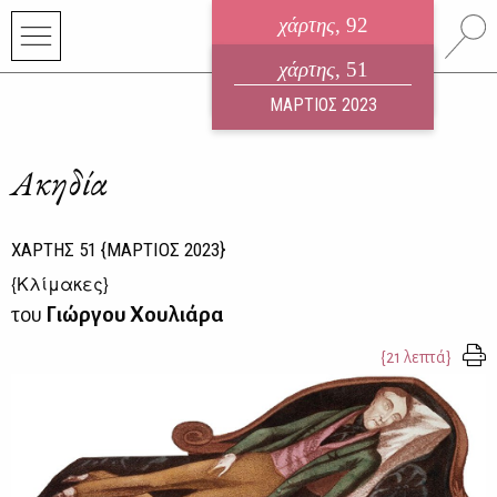
χάρτης
, 92
ηλεκτρονικό περιοδικό
χάρτης
, 51
ΑΥΓΟΥΣΤΟΣ 2026
ΜΑΡΤΙΟΣ 2023
Aκηδία
ΧΑΡΤΗΣ
51
{ΜΑΡΤΙΟΣ 2023}
{
Κλίμακες
}
του
Γιώργου Χουλιάρα
{21 λεπτά}