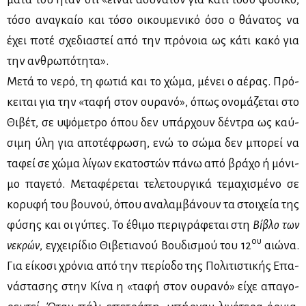
τό­σο ανα­γκαίο και τό­σο οι­κου­με­νι­κό όσο ο θά­να­τος να
έχει πο­τέ σχε­δια­στεί από την πρό­νοια ως κά­τι κα­κό για
την αν­θρω­πό­τη­τα».
Με­τά το νε­ρό, τη φω­τιά και το χώ­μα, μέ­νει ο αέ­ρας. Πρό­
κει­ται για την «τα­φή στον ου­ρα­νό», όπως ονο­μά­ζε­ται στο
Θι­βέτ, σε υψό­με­τρο όπου δεν υπάρ­χουν δέ­ντρα ως καύ­
σι­μη ύλη για απο­τέ­φρω­ση, ενώ το σώ­μα δεν μπο­ρεί να
τα­φεί σε χώ­μα λί­γων εκα­το­στών πά­νω από βρά­χο ή μό­νι­
μο πα­γε­τό. Με­τα­φέ­ρε­ται τε­λε­τουρ­γι­κά τε­μα­χι­σμέ­νο σε
κο­ρυ­φή του βου­νού, όπου ανα­λαμ­βά­νουν τα στοι­χεία της
φύ­σης και οι γύ­πες. Το έθι­μο πε­ρι­γρά­φε­ται στη
Βί­βλο των
ου
νε­κρών
, εγ­χει­ρί­διο Θι­βε­τια­νού Βου­δι­σμού του 12
αιώ­να.
Για εί­κο­σι χρό­νια από την πε­ρί­ο­δο της Πο­λι­τι­στι­κής Επα­
νά­στα­σης στην Κί­να η «τα­φή στον ου­ρα­νό» εί­χε απα­γο­