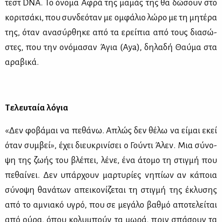
τεστ DNA. Το όνο­μα Αφρά της μα­μάς της θα δώ­σουν στο
κο­ρι­τσά­κι, που συν­δε­ό­ταν με ομ­φά­λιο λώ­ρο με τη μη­τέ­ρα
της, όταν ανα­σύρ­θη­κε από τα ερεί­πια από τους δια­σώ­
στες, που την ονό­μα­σαν Άγια (Aya), δη­λα­δή Θαύ­μα στα
αρα­βι­κά.
Τε­λευ­ταία λό­για
«Δεν φο­βά­μαι να πε­θά­νω. Απλώς δεν θέ­λω να εί­μαι εκεί
όταν συμ­βεί», έχει διευ­κρι­νί­σει ο Γού­ντι Άλεν. Μια σύ­νο­
ψη της ζω­ής του βλέ­πει, λέ­νε, ένα άτο­μο τη στιγ­μή που
πε­θαί­νει. Δεν υπάρ­χουν μαρ­τυ­ρί­ες νη­πί­ων αν κά­ποια
σύ­νο­ψη θα­νά­των απει­κο­νί­ζε­ται τη στιγ­μή της έκλυ­σης
από το αμνια­κό υγρό, που σε με­γά­λο βαθ­μό απο­τε­λεί­ται
από ού­ρα, όπου κο­λυ­μπούν τα μω­ρά, πριν σπά­σουν τα