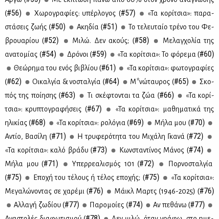
#56)
#57)
(
Χω­ρο­γρα­φί­ες: υπέρ­λο­γος (
«Τα κο­ρί­τσια»: πα­ρα­
#50)
#51)
στά­σεις ζω­ής (
Aκη­δία (
Το τε­λευ­ταίο τρέ­νο του Φε­
#52)
#58)
βρουα­ρί­ου (
Μι­λώ. Δεν ακούς; (
Με­λαγ­χο­λία της
#54)
#59)
#60)
ανα­το­μί­ας (
Δρό­νοι (
«Τα κο­ρί­τσια»: Το φό­ρε­μα (
#61)
Θε­ώ­ρη­μα του ενός βι­βλί­ου (
«Τα κο­ρί­τσια»: φω­το­γρα­φί­ες
#62)
#64)
#65)
(
Οι­καλ­γία & νο­σταλ­γία (
Μ*νώ­ταυ­ρος (
Σκο­
#63)
#66)
πός της ποί­η­σης (
Tι σκέ­φτο­νται τα ζώα (
«Τα κο­ρί­
#67)
τσια»: κρυ­πτο­γρα­φή­σεις (
«Τα κο­ρί­τσια»: μα­θη­μα­τι­κά της
#68)
#69)
#70)
ηλι­κί­ας (
«Τα κο­ρί­τσια»: ρο­λό­για (
Μή­λα μου (
#71)
#72)
Aντίο, Βα­σί­λη (
Η τρυ­φε­ρό­τη­τα του Μι­χά­λη Γκα­νά (
#73)
#74)
«Τα κο­ρί­τσια»: κα­λό βρά­δυ (
Κων­στα­ντί­νος Μά­νος (
#71)
#72)
Μή­λα μου (
Υπερ­ρε­α­λι­σμός 101 (
Πορ­νο­σταλ­γία
#75)
#75)
(
Eπο­χή του τέ­λους ή τέ­λος επο­χής; (
«Τα κο­ρί­τσια»:
#76)
#76)
Με­γα­λώ­νο­ντας σε χα­ρέ­μι (
Μάικλ Μαρτς (1946-2025) (
#77)
#74)
#77)
Αλ­λα­γή ζω­δί­ου (
Πα­ρο­μοί­ες (
Αν πε­θά­νω (
#78)
Aνα­στο­λές δια­φω­τι­σμού (
Δεν μι­λώ, όταν γρά­φω, στο ημε­