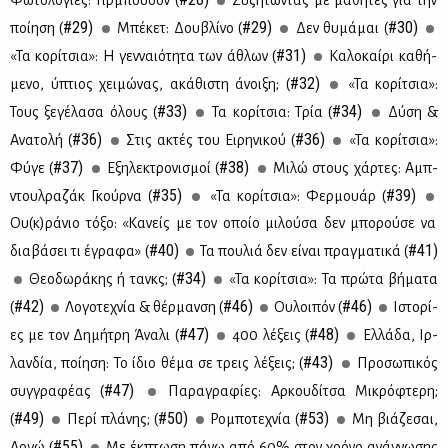
Φω­το­λο­γί­ες: Τιρ­μπου­σόν (
Συ­ζη­τώ­ντας με μα­θη­τές για την
#29)
#29)
#30)
ποί­η­ση (
Μπέ­κετ: Δου­βλί­νο (
Δεν θυ­μά­μαι (
#31)
«Τα κο­ρί­τσια»: Η γεν­ναιό­τη­τα των άθλων (
Kα­λο­καί­ρι κα­θή­
#32)
με­νο, ύπτιος χει­μώ­νας, ακά­θι­στη άνοι­ξη; (
«Τα κο­ρί­τσια»:
#33)
#34)
Τους ξε­γέ­λα­σα όλους (
Τα κο­ρί­τσια: Τρία (
Δύ­ση &
#36)
#36)
Ανα­το­λή (
Στις ακτές του Ει­ρη­νι­κού (
«Τα κο­ρί­τσια»:
#37)
#38)
Φύ­γε (
Εξη­λε­κτρο­νι­σμοί (
Μι­λώ στους χάρ­τες: Αμπ­
#35)
#39)
ντουλ­ρα­ζάκ Γκούρ­να (
«Τα κο­ρί­τσια»: Φερ­μουάρ (
Ου(κ)ρά­νιο τό­ξο: «Κα­νείς με τον οποίο μι­λού­σα δεν μπο­ρού­σε να
#40)
#41)
δια­βά­σει τι έγρα­φα» (
Τα που­λιά δεν εί­ναι πραγ­μα­τι­κά (
#34)
Θε­ο­δω­ρά­κης ή τανκς; (
«Τα κο­ρί­τσια»: Τα πρώ­τα βή­μα­τα
#42)
#46)
#46)
(
Λο­γο­τε­χνία & θέρ­μαν­ση (
Ου­λοι­πόν (
Ιστο­ρί­
#47)
#48)
ες με τον Δη­μή­τρη Άνα­λι (
400 λέ­ξεις (
Ελ­λά­δα, Ιρ­
#43)
λαν­δία, ποί­η­ση: Το ίδιο θέ­μα σε τρεις λέ­ξεις; (
Προ­σω­πι­κός
#47)
συγ­γρα­φέ­ας (
Πα­ρα­γρα­φί­ες: Αρ­κου­δί­τσα Μι­κρό­φτε­ρη;
#49)
#50)
#53)
(
Πε­ρί πλά­νης; (
Ρο­μπο­τε­χνία (
Μη βιά­ζε­σαι,
#55)
Αρ­γώ (
Mε έκ­πτω­ση πά­νω από 60% στον χρό­νο ανά­γνω­σης