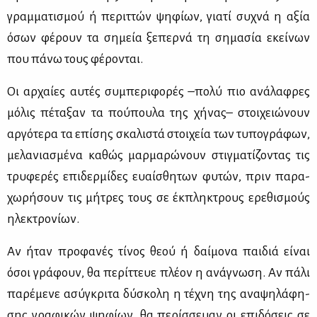
γραμ­μα­τι­σμού ή πε­ριτ­τών ψη­φί­ων, για­τί συ­χνά η αξία
όσων φέ­ρουν τα ση­μεία ξε­περ­νά τη ση­μα­σία εκεί­νων
που πά­νω τους φέ­ρο­νται.
Oι αρ­χαί­ες αυ­τές συ­μπε­ρι­φο­ρές –πο­λύ πιο ανά­λα­φρες
μό­λις πέ­τα­ξαν τα πού­που­λα της χή­νας– στοι­χειώ­νουν
αρ­γό­τε­ρα τα επί­σης σκα­λι­στά στοι­χεία των τυ­πο­γρά­φων,
με­λα­νια­σμέ­να κα­θώς μαρ­μα­ρώ­νουν στιγ­μα­τί­ζο­ντας τις
τρυ­φε­ρές επι­δερ­μί­δες ευαί­σθη­των φυ­τών, πριν πα­ρα­
χω­ρή­σουν τις μή­τρες τους σε έκ­πλη­κτρους ερε­θι­σμούς
ηλε­κτρο­νί­ων.
Aν ήταν προ­φα­νές τί­νος θε­ού ή δαί­μο­να παι­διά εί­ναι
όσοι γρά­φουν, θα πε­ρίτ­τευε πλέ­ον η ανά­γνω­ση. Aν πά­λι
πα­ρέ­με­νε ασύ­γκρι­τα δύ­σκο­λη η τέ­χνη της ανα­ψη­λά­φη­
σης γρα­φι­κών ψη­φί­ων, θα πε­ρίσ­σευαν οι επι­δό­σεις σε