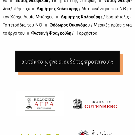
να
Νά­σος Θε­ο­φί­λου
/ Ποι­ή­μα­τα της Σαπ­φώς
Νά­σος Θε­ο­φί­
λου
/ «Ρή­σεις»
Δη­μή­τρης Κα­λο­κύ­ρης
/ Μια συ­νά­ντη­ση του ΝΘ με
τον Χόρ­χε Λουίς Μπόρ­χες
Δη­μή­τρης Κα­λο­κύ­ρης
/ Ερη­μό­πο­λις -
Τα τε­τρά­δια του ΝΘ
Θό­δω­ρος Οι­κο­νό­μου
/ Με­ρι­κές κρί­σεις για
το έρ­γο του
Φω­τει­νή Φρα­γκού­λη
/ Η ορ­χή­στρα
αυτόν το μήνα οι εκδότες προτείνουν: