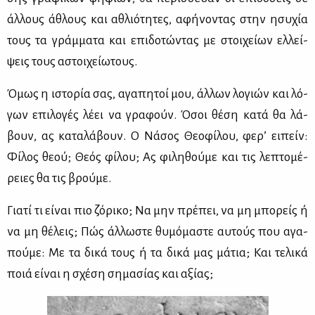
άλ­λους άθλους και αθλιό­τη­τες, αφή­νο­ντας στην ησυ­χία
τους τα γράμ­μα­τα και επι­δο­τώ­ντας με στοι­χεί­ων ελ­λεί­
ψεις τους αστοι­χεί­ω­τους.
Όμως η ιστο­ρία σας, αγα­πη­τοί μου, άλ­λων λο­γιών και λό­
γων επι­λο­γές λέ­ει να γρα­φούν. Όσοι θέ­ση κα­τά θα λά­
βουν, ας κα­τα­λά­βουν. O Nά­σος Θε­ο­φί­λου, φε­ρ’ ει­πείν:
Φί­λος θε­ού; Θε­ός φί­λου; Aς φι­λη­θού­με και τις λε­πτο­μέ­
ρειες θα τις βρού­με.
Για­τί τι εί­ναι πιο ζό­ρι­κο; Nα μην πρέ­πει, να μη μπο­ρείς ή
να μη θέ­λεις; Πώς άλ­λω­στε θυ­μό­μα­στε αυ­τούς που αγα­
πού­με: Mε τα δι­κά τους ή τα δι­κά μας μά­τια; Kαι τε­λι­κά
ποιά εί­ναι η σχέ­ση ση­μα­σί­ας και αξί­ας;