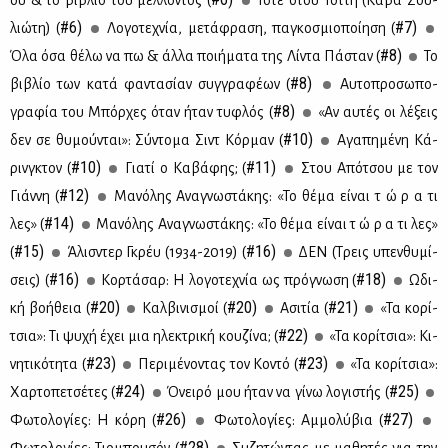
ου & το βι­βλίο του μέλ­λο­ντος (
Τό­τε στου Τότ­τη (Κά­βα Σου­
#6)
#7)
λιώ­τη) (
Λο­γο­τε­χνία, με­τά­φρα­ση, πα­γκο­σμιο­ποί­η­ση (
#8)
Όλα όσα θέ­λω να πω & άλ­λα ποι­ή­μα­τα της Λί­ντα Πά­σταν (
Το
#8)
βι­βλίο των κα­τά φα­ντα­σί­αν συγ­γρα­φέ­ων (
Αυ­το­προ­σω­πο­
#8)
γρα­φία του Μπόρ­χες όταν ήταν τυ­φλός (
«Αν αυ­τές οι λέ­ξεις
#10)
δεν σε θυ­μού­νται»: Σύ­ντο­μα Σιντ Κόρ­μαν (
Αγα­πη­μέ­νη Κά­
#10)
#11)
ρινγ­κτον (
Για­τί ο Κα­βά­φης; (
Στου Από­τσου με τον
#12)
Γιάν­νη (
Μα­νό­λης Ανα­γνω­στά­κης: «Το θέ­μα εί­ναι τ ώ ρ α τι
#14)
λες» (
Μα­νό­λης Ανα­γνω­στά­κης: «Το θέ­μα εί­ναι τ ώ ρ α τι λες»
#15)
#16)
(
Άλισ­ντερ Γκρέυ (1934-2019) (
ΔEN (Τρεις υπεν­θυ­μί­
#16)
#18)
σεις) (
Κορ­τά­σαρ: Η λο­γο­τε­χνία ως πρό­γνω­ση (
Ωδι­
#20)
#20)
#21)
κή βο­ή­θεια (
Καλ­βι­νι­σμοί (
Aσι­τία (
«Τα κο­ρί­
#22)
τσια»: Τι ψυ­χή έχει μια ηλε­κτρι­κή κου­ζί­να; (
«Τα κο­ρί­τσια»: Κι­
#23)
#23)
νη­τι­κό­τη­τα (
Πε­ρι­μέ­νο­ντας τον Κο­ντό (
«Τα κο­ρί­τσια»:
#24)
#25)
Χαρ­το­πε­τσέ­τες (
Όνει­ρό μου ήταν να γί­νω λο­γι­στής (
#26)
#27)
Φω­το­λο­γί­ες: Η κό­ρη (
Φω­το­λο­γί­ες: Αμ­μο­λύ­βια (
#28)