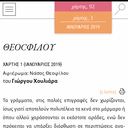
χάρτης
, 92
ηλεκτρονικό περιοδικό
χάρτης
, 1
ΑΥΓΟΥΣΤΟΣ 2026
ΙΑΝΟΥΑΡΙΟΣ 2019
ΘΕΟCΦΙΛΟΥ
ΧΑΡΤΗΣ
1
{ΙΑΝΟΥΑΡΙΟΣ 2019}
Αφιέρωμα: Νάσος Θεοφίλου
του
Γιώργου Χουλιάρα
{5 λεπτά}
Τα γράμ­μα­τα, στις πα­λιές επι­γρα­φές δεν χω­ρί­ζο­νται,
ίσως για­τί απο­τε­λούν πο­λυ­τέ­λεια τα κε­νά στο μάρ­μα­ρο ή
όπου αλ­λού χα­ράσ­σο­νται οι εκά­στο­τε αρά­δες, ενώ δεν
πρό­κει­ται να υπάρ­ξει διόρ­θω­ση σε πε­ρι­πτώ­σεις ανα­