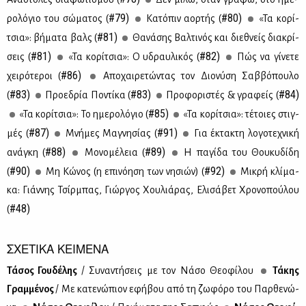
#79)
#80)
ρο­λό­γιο του σώ­μα­τος (
Kα­τό­πιν αορ­τής (
«Τα κο­ρί­
#81)
τσια»: βή­μα­τα βαλς (
Θα­νά­σης Βαλ­τι­νός και διε­θνείς δια­κρί­
#81)
#82)
σεις (
«Τα κο­ρί­τσια»: Ο υδραυ­λι­κός (
Πώς να γί­νε­τε
#86)
χει­ρό­τε­ροι (
Απο­χαι­ρε­τώ­ντας τον Διο­νύ­ση Σαβ­βό­που­λο
#83)
#83)
#84)
(
Προ­ε­δρία Πο­ντί­κα (
Προ­φο­ρι­στές & γρα­φείς (
#85)
«Τα κο­ρί­τσια»: Το ημε­ρο­λό­γιο (
«Τα κο­ρί­τσια»: τέ­τοιες στιγ­
#87)
#91)
μές (
Μνή­μες Μα­γνη­σί­ας (
Για έκτα­κτη λο­γο­τε­χνι­κή
#88)
#89)
ανά­γκη (
Μο­νο­μέ­λεια (
Η πα­γί­δα του Θου­κυ­δί­δη
#90)
#92)
(
Μη Κώ­νος (η επι­νό­η­ση των νη­σιών) (
Μι­κρή κλί­μα­
κα: Γιάν­νης Τσίρ­μπας, Γιώρ­γος Χου­λιά­ρας, Ελι­σά­βετ Χρο­νο­πού­λου
#48)
(
ΣΧΕΤΙΚΑ ΚΕΙΜΕΝΑ
Τά­σος Γου­δέ­λης
/ Συ­να­ντή­σεις με τον Νά­σο Θε­ο­φί­λου
Τά­κης
Γραμ­μέ­νος
/ Με κα­τε­νώ­πιον εφή­βου από τη ζω­φό­ρο του Παρ­θε­νώ­