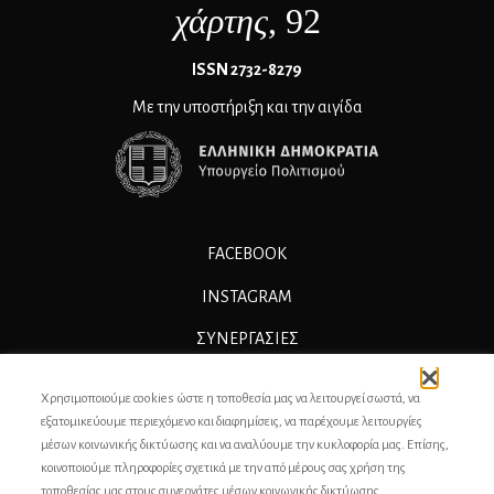
χάρτης
, 92
ΙSSN 2732-8279
Με την υποστήριξη και την αιγίδα
FACEBOOK
INSTAGRAM
ΣΥΝΕΡΓΑΣΊΕΣ
ΔΙΑΦΗΜΙΣΗ
Χρησιμοποιούμε cookies ώστε η τοποθεσία μας να λειτουργεί σωστά, να
ΕΠΙΚΟΙΝΩΝΙΑ
εξατομικεύουμε περιεχόμενο και διαφημίσεις, να παρέχουμε λειτουργίες
μέσων κοινωνικής δικτύωσης και να αναλύουμε την κυκλοφορία μας. Επίσης,
ΣΥΝΤΕΛΕΣΤΕΣ
κοινοποιούμε πληροφορίες σχετικά με την από μέρους σας χρήση της
τοποθεσίας μας στους συνεργάτες μέσων κοινωνικής δικτύωσης,