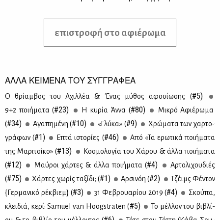
επιστροφή στο αφιέρωμα
ΑΛΛΑ ΚΕΙΜΕΝΑ ΤΟΥ ΣΥΓΓΡΑΦΕΑ
#5)
Ο θρί­αμ­βος του Αχιλ­λέα & Ένας μύ­θος αφο­σί­ω­σης (
#23)
#80)
9+2 ποι­ή­μα­τα (
Η κυ­ρία Άν­να (
Μι­κρό Αφιέ­ρω­μα
#34)
#10)
#9)
(
Αγα­πη­μέ­νη (
«Γλύ­κα» (
Χρώ­μα­τα των χαρ­το­
#1)
#46)
γρά­φων (
Επτά ιστο­ρί­ες (
Από «Τα ερω­τι­κά ποι­ή­μα­τα
#13)
της Μα­ρι­τσί­κο» (
Κο­σμο­λο­γία του Χά­ρου & άλ­λα ποι­ή­μα­τα
#12)
#4)
(
Μαύ­ροι χάρ­τες & άλ­λα ποι­ή­μα­τα (
Αρ­το­λι­χου­διές
#75)
#1)
#2)
(
Χάρ­τες χω­ρίς τα­ξί­δι; (
Αρ­σι­νόη (
Τζέιμς Φέ­ντον
#3)
#4)
{Γερ­μα­νι­κό ρέκ­βιεμ} (
31 Φε­βρουα­ρί­ου 2019 (
Σκού­πα,
#5)
κλει­διά, κε­ρί: Samuel van Hoogstraten (
Το μέλ­λον του βι­βλί­
#6)