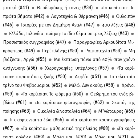
#41)
#34)
μα­τι­κά (
Θε­ο­δω­ρά­κης ή τανκς; (
«Τα κο­ρί­τσια»: Τα
#42)
#46)
πρώ­τα βή­μα­τα (
Λο­γο­τε­χνία & θέρ­μαν­ση (
Ου­λοι­πόν
#46)
#47)
#48)
(
Ιστο­ρί­ες με τον Δη­μή­τρη Άνα­λι (
400 λέ­ξεις (
#43)
Ελ­λά­δα, Ιρ­λαν­δία, ποί­η­ση: Το ίδιο θέ­μα σε τρεις λέ­ξεις; (
#47)
Προ­σω­πι­κός συγ­γρα­φέ­ας (
Πα­ρα­γρα­φί­ες: Αρ­κου­δί­τσα Μι­
#49)
#50)
#53)
κρό­φτε­ρη; (
Πε­ρί πλά­νης; (
Ρο­μπο­τε­χνία (
Μη
#55)
βιά­ζε­σαι, Αρ­γώ (
Mε έκ­πτω­ση πά­νω από 60% στον χρό­νο
#56)
#57)
ανά­γνω­σης (
Χω­ρο­γρα­φί­ες: υπέρ­λο­γος (
«Τα κο­ρί­
#50)
#51)
τσια»: πα­ρα­στά­σεις ζω­ής (
Aκη­δία (
Το τε­λευ­ταίο
#52)
#58)
τρέ­νο του Φε­βρουα­ρί­ου (
Μι­λώ. Δεν ακούς; (
Δρό­νοι
#59)
#60)
(
«Τα κο­ρί­τσια»: Το φό­ρε­μα (
Θε­ώ­ρη­μα του ενός βι­
#61)
#62)
βλί­ου (
«Τα κο­ρί­τσια»: φω­το­γρα­φί­ες (
Σκο­πός της
#63)
#64)
#65)
ποί­η­σης (
Οι­καλ­γία & νο­σταλ­γία (
Μ*νώ­ταυ­ρος (
#66)
Tι σκέ­φτο­νται τα ζώα (
«Τα κο­ρί­τσια»: κρυ­πτο­γρα­φή­σεις
#67)
#68)
(
«Τα κο­ρί­τσια»: μα­θη­μα­τι­κά της ηλι­κί­ας (
«Τα κο­ρί­
#69)
#70)
#71)
τσια»: ρο­λό­για (
Μή­λα μου (
Μή­λα μου (