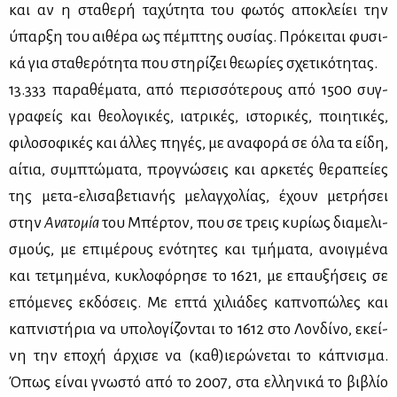
και αν η στα­θε­ρή τα­χύ­τη­τα του φω­τός απο­κλεί­ει την
ύπαρ­ξη του αι­θέ­ρα ως πέμ­πτης ου­σί­ας. Πρό­κει­ται φυ­σι­
κά για στα­θε­ρό­τη­τα που στη­ρί­ζει θε­ω­ρί­ες σχε­τι­κό­τη­τας.
13.333 πα­ρα­θέ­μα­τα, από πε­ρισ­σό­τε­ρους από 1500 συγ­
γρα­φείς και θε­ο­λο­γι­κές, ια­τρι­κές, ιστο­ρι­κές, ποι­η­τι­κές,
φι­λο­σο­φι­κές και άλ­λες πη­γές, με ανα­φο­ρά σε όλα τα εί­δη,
αί­τια, συμ­πτώ­μα­τα, προ­γνώ­σεις και αρ­κε­τές θε­ρα­πεί­ες
της με­τα-ελι­σα­βε­τια­νής με­λαγ­χο­λί­ας, έχουν με­τρή­σει
στην
Ανα­το­μία
του Μπέρ­τον, που σε τρεις κυ­ρί­ως δια­με­λι­
σμούς, με επι­μέ­ρους ενό­τη­τες και τμή­μα­τα, ανοιγ­μέ­να
και τε­τμη­μέ­να, κυ­κλο­φό­ρη­σε το 1621, με επαυ­ξή­σεις σε
επό­με­νες εκ­δό­σεις. Με επτά χι­λιά­δες κα­πνο­πώ­λες και
κα­πνι­στή­ρια να υπο­λο­γί­ζο­νται το 1612 στο Λον­δί­νο, εκεί­
νη την επο­χή άρ­χι­σε να (καθ)ιε­ρώ­νε­ται το κά­πνι­σμα.
Όπως εί­ναι γνω­στό από το 2007, στα ελ­λη­νι­κά το βι­βλίο