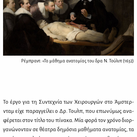
Ρέμπραντ: «Το μάθημα ανατομίας του δρα Ν. Τούλιπ (1632)
Το έρ­γο για τη Συ­ντε­χνία των Χει­ρουρ­γών στο Άμ­στερ­
νταμ εί­χε πα­ραγ­γεί­λει ο Δρ. Τουλπ, που επω­νύ­μως ανα­
φέ­ρε­ται στον τί­τλο του πί­να­κα. Μία φο­ρά τον χρό­νο διορ­
γα­νώ­νο­νταν σε θέ­α­τρα δη­μό­σια μα­θή­μα­τα ανα­το­μί­ας, τα
ο