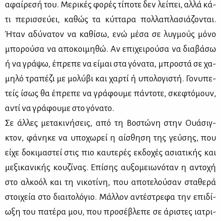
αφαί­ρε­σή του. Με­ρι­κές φο­ρές τί­πο­τε δεν λεί­πει, αλ­λά κά­
τι πε­ρισ­σεύ­ει, κα­θώς τα κύτ­τα­ρα πολ­λα­πλα­σιά­ζο­νται.
Ήταν αδύ­να­τον να κα­θί­σω, ενώ μέ­σα σε λυγ­μούς μό­νο
μπο­ρού­σα να απο­κοι­μη­θώ. Αν επι­χει­ρού­σα να δια­βά­σω
ή να γρά­ψω, έπρε­πε να εί­μαι στα γό­να­τα, μπρο­στά σε χα­
μη­λό τρα­πέ­ζι με μο­λύ­βι και χαρ­τί ή υπο­λο­γι­στή. Γο­νυ­πε­
τείς ίσως θα έπρε­πε να γρά­φου­με πά­ντο­τε, σκε­φτό­μουν,
αντί να γρά­φου­με στο γό­να­το.
Σε άλ­λες με­τα­κι­νή­σεις, από τη Βο­στώ­νη στην Ουά­σιγ­
κτον, φά­νη­κε να υπο­χω­ρεί η αί­σθη­ση της γεύ­σης, που
εί­χε δο­κι­μα­στεί στις πιο καυ­τε­ρές εκ­δο­χές ασια­τι­κής και
με­ξι­κα­νι­κής κου­ζί­νας. Επί­σης αυ­ξο­μειω­νό­ταν η αντο­χή
στο αλ­κο­όλ και τη νι­κο­τί­νη, που απο­τε­λού­σαν στα­θε­ρά
στοι­χεία στο διαι­το­λό­γιο. Μάλ­λον αντέ­στρε­φα την επι­δί­
ω­ξη του πα­τέ­ρα μου, που προ­σέ­βλε­πε σε άρι­στες ια­τρι­