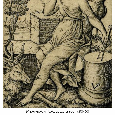
Με­λαν­χο­λι­κή ξυ­λο­γρα­φία του 1480-90