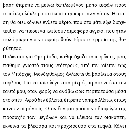
βα­ση έπρε­πε να μεί­νω ξα­πλω­μέ­νος, με το κε­φά­λι προς
τα κά­τω, ολό­κλη­ρο το ει­κο­σι­τε­τρά­ω­ρο, αν γι­νό­ταν. Η στά­
ση θα διευ­κό­λυ­νε έν­θε­το αέ­ριο, που στο μά­τι εί­χε διο­χε­
τευ­θεί, να πιέ­σει να κλεί­σουν αι­μο­φό­ρα αγ­γεία, που ήταν
πο­λύ μι­κρά για να αφαι­ρε­θούν. Εί­μα­στε έρ­μαια της βα­
ρύ­τη­τας.
Πρό­κει­ται για Ομη­ρί­τι­δα, κα­θη­σύ­χα­ζα τους φί­λους μου,
πά­θη­μα γνω­στό στους νε­ό­τε­ρους, από τον Μίλ­τον έως
τον Μπόρ­χες. Μο­νό­φθαλ­μος άλ­λω­στε θα βα­σί­λευα στους
τυ­φλούς. Για κά­ποιο λό­γο από μι­κρός προ­πο­νού­σα τον
εαυ­τό μου, όταν χω­ρίς να ανά­βω φως περ­πα­τού­σα μέ­σα
στο σπί­τι. Αφού δεν έβλε­πα, έπρε­πε να προ­βλέ­πω, όπως
κά­νουν οι μά­ντεις. Όταν δεν μπο­ρού­σα να δια­φύ­γω της
προ­σο­χής των με­γά­λων και να κλεί­σω τον δια­κό­πτη,
έκλει­να τα βλέ­φα­ρα και προ­χω­ρού­σα στα τυ­φλά. Κά­νει