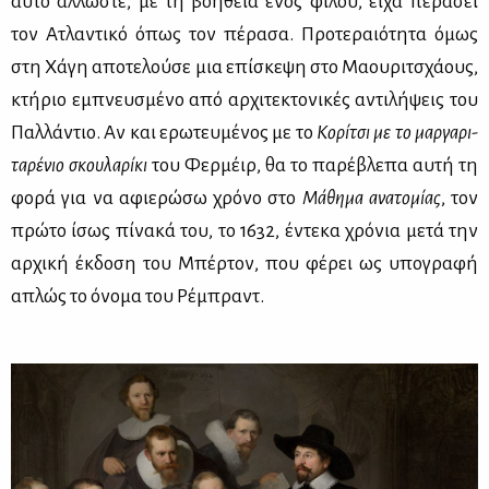
αυ­τό άλ­λω­στε, με τη βο­ή­θεια ενός φί­λου, εί­χα πε­ρά­σει
τον Ατλα­ντι­κό όπως τον πέ­ρα­σα. Προ­τε­ραιό­τη­τα όμως
στη Χά­γη απο­τε­λού­σε μια επί­σκε­ψη στο Μα­ου­ρι­τσχά­ους,
κτή­ριο εμπνευ­σμέ­νο από αρ­χι­τε­κτο­νι­κές αντι­λή­ψεις του
Παλ­λά­ντιο. Αν και ερω­τευ­μέ­νος με το
Κο­ρί­τσι με το μαρ­γα­ρι­
τα­ρέ­νιο σκου­λα­ρί­κι
του Φερ­μέιρ, θα το πα­ρέ­βλε­πα αυ­τή τη
φο­ρά για να αφιε­ρώ­σω χρό­νο στο
Μά­θη­μα ανα­το­μί­ας
, τον
πρώ­το ίσως πί­να­κά του, το 1632, έντε­κα χρό­νια με­τά την
αρ­χι­κή έκ­δο­ση του Μπέρ­τον, που φέ­ρει ως υπο­γρα­φή
απλώς το όνο­μα του Ρέ­μπραντ.