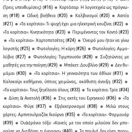
#16)
(Τρεις υπεν­θυ­μί­σεις) (
Κορ­τά­σαρ: Η λο­γο­τε­χνία ως πρό­γνω­
#18)
#20)
#20)
ση (
Ωδι­κή βο­ή­θεια (
Καλ­βι­νι­σμοί (
Aσι­τία
#21)
#22)
(
«Τα κο­ρί­τσια»: Τι ψυ­χή έχει μια ηλε­κτρι­κή κου­ζί­να; (
#23)
#23)
«Τα κο­ρί­τσια»: Κι­νη­τι­κό­τη­τα (
Πε­ρι­μέ­νο­ντας τον Κο­ντό (
#24)
«Τα κο­ρί­τσια»: Χαρ­το­πε­τσέ­τες (
Όνει­ρό μου ήταν να γί­νω
#25)
#26)
λο­γι­στής (
Φω­το­λο­γί­ες: Η κό­ρη (
Φω­το­λο­γί­ες: Αμ­μο­
#27)
#28)
λύ­βια (
Φω­το­λο­γί­ες: Τιρ­μπου­σόν (
Συ­ζη­τώ­ντας με
#29)
#29)
μα­θη­τές για την ποί­η­ση (
Μπέ­κετ: Δου­βλί­νο (
Δεν θυ­
#30)
#31)
μά­μαι (
«Τα κο­ρί­τσια»: Η γεν­ναιό­τη­τα των άθλων (
#32)
Kα­λο­καί­ρι κα­θή­με­νο, ύπτιος χει­μώ­νας, ακά­θι­στη άνοι­ξη; (
#33)
#34)
«Τα κο­ρί­τσια»: Τους ξε­γέ­λα­σα όλους (
Τα κο­ρί­τσια: Τρία (
#36)
#36)
Δύ­ση & Ανα­το­λή (
Στις ακτές του Ει­ρη­νι­κού (
«Τα
#37)
#38)
κο­ρί­τσια»: Φύ­γε (
Εξη­λε­κτρο­νι­σμοί (
Μι­λώ στους
#35)
χάρ­τες: Αμπ­ντουλ­ρα­ζάκ Γκούρ­να (
«Τα κο­ρί­τσια»: Φερ­μουάρ
#39)
(
Ου(κ)ρά­νιο τό­ξο: «Κα­νείς με τον οποίο μι­λού­σα δεν μπο­
#40)
ρού­σε να δια­βά­σει τι έγρα­φα» (
Τα που­λιά δεν εί­ναι πραγ­