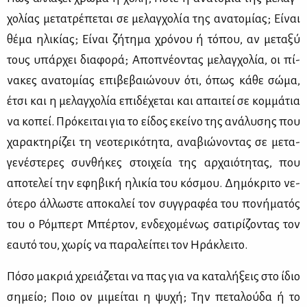
χο­λί­ας με­τα­τρέ­πε­ται σε με­λαγ­χο­λία της ανα­το­μί­ας; Εί­ναι
θέ­μα ηλι­κί­ας; Εί­ναι ζή­τη­μα χρό­νου ή τό­που, αν με­τα­ξύ
τους υπάρ­χει δια­φο­ρά; Απο­πνέ­ο­ντας με­λαγ­χο­λία, οι πί­
να­κες ανα­το­μί­ας επι­βε­βαιώ­νουν ότι, όπως κά­θε σώ­μα,
έτσι και η με­λαγ­χο­λία επι­δέ­χε­ται και απαι­τεί σε κομ­μά­τια
να κο­πεί. Πρό­κει­ται για το εί­δος εκεί­νο της ανά­λυ­σης που
χα­ρα­κτη­ρί­ζει τη νε­ο­τε­ρι­κό­τη­τα, ανα­βιώ­νο­ντας σε με­τα­
γε­νέ­στε­ρες συν­θή­κες στοι­χεία της αρ­χαιό­τη­τας, που
απο­τε­λεί την εφη­βι­κή ηλι­κία του κό­σμου. Δη­μό­κρι­το νε­
ό­τε­ρο άλ­λω­στε απο­κα­λεί τον συγ­γρα­φέα του πο­νή­μα­τός
του ο Ρό­μπερτ Μπέρ­τον, εν­δε­χο­μέ­νως σα­τι­ρί­ζο­ντας τον
εαυ­τό του, χω­ρίς να πα­ρα­λεί­πει τον Ηρά­κλει­το.
Πό­σο μα­κριά χρειά­ζε­ται να πας για να κα­τα­λή­ξεις στο ίδιο
ση­μείο; Ποιο ον μι­μεί­ται η ψυ­χή; Την πε­τα­λού­δα ή το