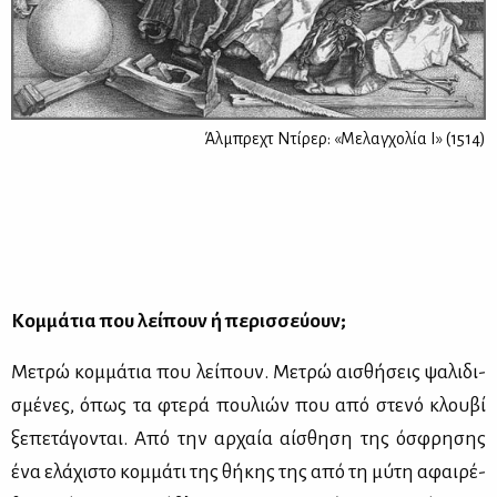
Άλμπρεχτ Ντίρερ: «Μελαγχολία Ι» (1514)
Κομ­μά­τια που λεί­πουν ή πε­ρισ­σεύ­ουν;
Με­τρώ κομ­μά­τια που λεί­πουν. Με­τρώ αι­σθή­σεις ψα­λι­δι­
σμέ­νες, όπως τα φτε­ρά που­λιών που από στε­νό κλου­βί
ξε­πε­τά­γο­νται. Από την αρ­χαία αί­σθη­ση της όσφρη­σης
ένα ελά­χι­στο κομ­μά­τι της θή­κης της από τη μύ­τη αφαι­ρέ­