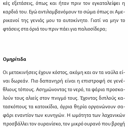
κές εξε­τά­σεις, όπως και ήταν πριν τον εγκα­τα­λεί­ψει η
καρ­διά του. Εγώ αντι­λαμ­βα­νό­μουν το σώ­μα όπως οι Αμε­
ρι­κα­νοί της γε­νιάς μου το αυ­το­κί­νη­το. Για­τί να μην το
φτά­σεις στα όριά του πριν πά­ει για πα­λιο­σί­δε­ρα;
Ομη­ρί­τι­δα
Οι με­τα­κι­νή­σεις έχουν κό­στος, ακό­μη και αν τα ναύ­λα εί­
ναι δω­ρε­άν. Πιο δα­πα­νη­ρή εί­ναι η επι­στρο­φή σε γε­νέ­
θλιους τό­πους. Αση­μώ­νο­ντας το νε­ρό, τα ψά­ρια προ­σκα­
λούν τους αλιείς στον πνιγ­μό τους. Έχο­ντας δι­πλούς κα­
τα­σκό­πους τα κα­τοι­κί­δια, άγρια θη­ρία ορ­γα­νώ­νουν σα­
φά­ρι ενα­ντί­ον των κυ­νη­γών. Η ωμό­τη­τα των λα­χα­νι­κών
προ­σβάλ­λει τον ου­ρα­νί­σκο, τον μι­κρό ου­ρα­νό που βρο­χή