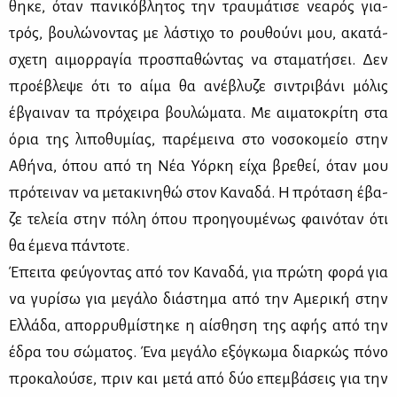
θη­κε, όταν πα­νι­κό­βλη­τος την τραυ­μά­τι­σε νε­α­ρός για­
τρός, βου­λώ­νο­ντας με λά­στι­χο το ρου­θού­νι μου, ακα­τά­
σχε­τη αι­μορ­ρα­γία προ­σπα­θώ­ντας να στα­μα­τή­σει. Δεν
προ­έ­βλε­ψε ότι το αί­μα θα ανέ­βλυ­ζε σι­ντρι­βά­νι μό­λις
έβγαι­ναν τα πρό­χει­ρα βου­λώ­μα­τα. Με αι­μα­το­κρί­τη στα
όρια της λι­πο­θυ­μί­ας, πα­ρέ­μει­να στο νο­σο­κο­μείο στην
Αθή­να, όπου από τη Νέα Υόρ­κη εί­χα βρε­θεί, όταν μου
πρό­τει­ναν να με­τα­κι­νη­θώ στον Κα­να­δά. Η πρό­τα­ση έβα­
ζε τε­λεία στην πό­λη όπου προη­γου­μέ­νως φαι­νό­ταν ότι
θα έμε­να πά­ντο­τε.
Έπει­τα φεύ­γο­ντας από τον Κα­να­δά, για πρώ­τη φο­ρά για
να γυ­ρί­σω για με­γά­λο διά­στη­μα από την Αμε­ρι­κή στην
Ελ­λά­δα, απορ­ρυθ­μί­στη­κε η αί­σθη­ση της αφής από την
έδρα του σώ­μα­τος. Ένα με­γά­λο εξό­γκω­μα διαρ­κώς πό­νο
προ­κα­λού­σε, πριν και με­τά από δύο επεμ­βά­σεις για την