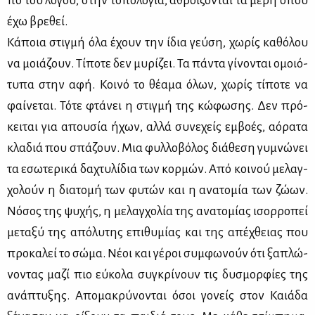
πο του λό­γου, στην το­πο­λο­γία, αθροί­ζο­νται τα μέ­ρη όπου
έχω βρε­θεί.
Κά­ποια στιγ­μή όλα έχουν την ίδια γεύ­ση, χω­ρίς κα­θό­λου
να μοιά­ζουν. Τί­πο­τε δεν μυ­ρί­ζει. Τα πά­ντα γί­νο­νται ομοιό­
τυ­πα στην αφή. Κοι­νό το θέ­α­μα όλων, χω­ρίς τί­πο­τε να
φαί­νε­ται. Τό­τε φτά­νει η στιγ­μή της κώ­φω­σης. Δεν πρό­
κει­ται για απου­σία ήχων, αλ­λά συ­νε­χείς εμ­βο­ές, αό­ρα­τα
κλα­διά που σπά­ζουν. Μια φυλ­λο­βό­λος διά­θε­ση γυ­μνώ­νει
τα εσω­τε­ρι­κά δα­χτυ­λί­δια των κορ­μών. Από κοι­νού με­λαγ­
χο­λούν η δια­το­μή των φυ­τών και η ανα­το­μία των ζώ­ων.
Νό­σος της ψυ­χής, η με­λαγ­χο­λία της ανα­το­μί­ας ισορ­ρο­πεί
με­τα­ξύ της από­λυ­της επι­θυ­μί­ας και της απέ­χθειας που
προ­κα­λεί το σώ­μα. Νέ­οι και γέ­ροι συμ­φω­νούν ότι ξα­πλώ­
νο­ντας μα­ζί πιο εύ­κο­λα συ­γκρί­νουν τις δυ­σμορ­φί­ες της
ανά­πτυ­ξης. Απο­μα­κρύ­νο­νται όσοι γο­νείς στον Καιά­δα