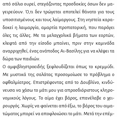
από σά­λιο ου­ρεί, στε­γά­ζο­ντας προσ­δο­κί­ες όσων δεν μα­
γει­ρεύ­ουν. Ό,τι δεν τρώ­γε­ται απο­τε­λεί θά­να­το για τους
υπο­σι­τι­σμέ­νους και τους λαί­μαρ­γους. Στη νη­στεία κα­ρα­
δο­κεί η λαι­μαρ­γία, αμαρ­τία προ­πα­το­ρι­κή, που πα­ρά­γει
όλες τις άλ­λες. Με τα με­λαγ­χο­λι­κά βή­μα­τα των εορ­τών,
κλε­φτά από την εί­σο­δο μπαί­νει, πριν στην κα­μι­νά­δα
αναρ­ρι­χη­θεί, ένας ανά­πο­δος Αι-Βα­σί­λης για να κλέ­ψει τα
δώ­ρα των παι­διών.
Ο αμ­φι­βλη­στροει­δής ξε­φλου­δί­ζε­ται όπως το κρεμ­μύ­δι.
Με μυ­στι­κά της σα­λά­τας προ­σο­μοί­ω­σε το πρό­βλη­μα ο
οφθαλ­μί­α­τρος. Επι­στρέ­φο­ντας από το Δου­βλί­νο, κιν­δύ­
νευ­σα να χά­σω το μά­τι μου για απροσ­διό­ρι­στους κλη­ρο­
νο­μι­κούς λό­γους. Το αί­μα έχει βά­ρος, επα­νέ­λα­βε ο χει­
ρουρ­γός. Χω­ρίς να φαί­νε­ται από έξω, το βά­ρος του αι­μα­
τώ­μα­τος μπο­ρεί να απο­φλοιώ­σει το μά­τι. Με­τά την επέμ­