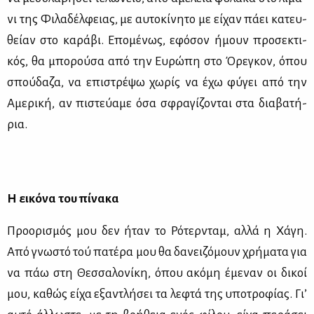
νι της Φι­λα­δέλ­φειας, με αυ­το­κί­νη­το με εί­χαν πά­ει κα­τευ­
θεί­αν στο κα­ρά­βι. Επο­μέ­νως, εφό­σον ήμουν προ­σε­κτι­
κός, θα μπο­ρού­σα από την Ευ­ρώ­πη στο Όρε­γκον, όπου
σπού­δα­ζα, να επι­στρέ­ψω χω­ρίς να έχω φύ­γει από την
Αμε­ρι­κή, αν πι­στεύ­α­με όσα σφρα­γί­ζο­νται στα δια­βα­τή­
ρια.
Η ει­κό­να του πί­να­κα
Προ­ο­ρι­σμός μου δεν ήταν το Ρό­τερ­νταμ, αλ­λά η Χά­γη.
Από γνω­στό τού πα­τέ­ρα μου θα δα­νει­ζό­μουν χρή­μα­τα για
να πάω στη Θεσ­σα­λο­νί­κη, όπου ακό­μη έμε­ναν οι δι­κοί
μου, κα­θώς εί­χα εξα­ντλή­σει τα λε­φτά της υπο­τρο­φί­ας. Γι’