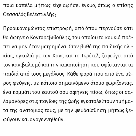
ποια κο­πέ­λα μή­πως εί­χε αφή­σει έγκυο, όπως ο επί­σης
Θεσ­σα­λός Βε­λε­στιν­λής;
Προ­οι­κο­νο­μώ­ντας επι­στρο­φή, από όπου περ­νού­σε κά­τι
θα άφη­νε ο Κο­ντο­ρε­βι­θού­λης, του οποί­ου τα κου­κιά πρέ­
πει να μην ήταν με­τρη­μέ­να. Στον βυ­θό της παι­δι­κής ηλι­
κί­ας, αγκα­λιά με τον Χανς και τη Γκρέ­τελ, ξε­φεύ­γει από
τον κα­νι­βα­λι­σμό και την κα­κο­ποί­η­ση που υφί­στα­νται τα
παι­διά από τους με­γά­λους. Κά­θε φο­ρά που από ένα μέ­
ρος φεύ­γεις, με κά­ποιο ση­μαι­νό­με­νο άτο­μο χω­ρί­ζο­ντας,
ένα κομ­μά­τι του εαυ­τού σου αφή­νεις πί­σω, όπως οι σα­
λα­μάν­δρες στις πα­γί­δες της ζω­ής εγκα­τα­λεί­πουν τμή­μα­
τα της ανα­το­μί­ας τους, με την ψευ­δαί­σθη­ση μή­πως ξε­
φύ­γουν και ανα­γεν­νη­θούν.