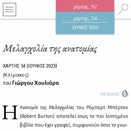
χάρτης
, 92
ηλεκτρονικό περιοδικό
χάρτης
, 54
ΑΥΓΟΥΣΤΟΣ 2026
ΙΟΥΝΙΟΣ 2023
Μελαγχολία της ανατομίας
ΧΑΡΤΗΣ
54
{ΙΟΥΝΙΟΣ 2023}
{
Κλίμακες
}
του
Γιώργου Χουλιάρα
{18 λεπτά}
Η
Ανα­το­μία της Με­λαγ­χο­λί­ας
του Ρό­μπερτ Μπέρ­τον
(Robert Burton) απο­τε­λεί ίσως το πιο λυ­πη­μέ­νο
βι­βλίο που έχει γρα­φεί, συμ­φω­νούν όσοι το γνω­