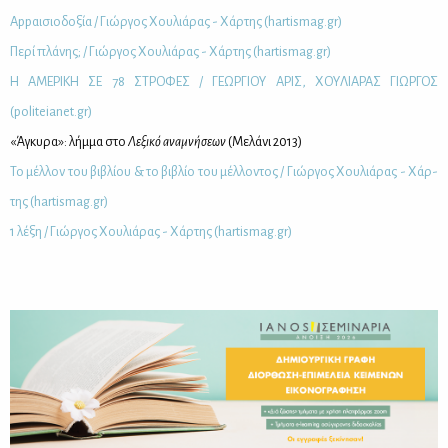
Αppαι­σιο­δο­ξία / Γιώρ­γος Χου­λιά­ρας - Χάρ­της (hartismag.gr)
Πε­ρί πλά­νης; / Γιώρ­γος Χου­λιά­ρας - Χάρ­της (hartismag.gr)
Η ΑΜΕ­ΡΙ­ΚΗ ΣΕ 78 ΣΤΡΟ­ΦΕΣ / ΓΕ­ΩΡ­ΓΙΟΥ ΑΡΙΣ, ΧΟΥ­ΛΙΑ­ΡΑΣ ΓΙΩΡ­ΓΟΣ
(politeianet.gr)
«
Άγκυ­ρα»: λήμ­μα στο
Λε­ξι­κό ανα­μνή­σε­ων
(Με­λά­νι 2013)
Το μέλ­λον του βι­βλί­ου & το βι­βλίο του μέλ­λο­ντος / Γιώρ­γος Χου­λιά­ρας - Χάρ­
της (hartismag.gr)
1 λέ­ξη / Γιώρ­γος Χου­λιά­ρας - Χάρ­της (hartismag.gr)