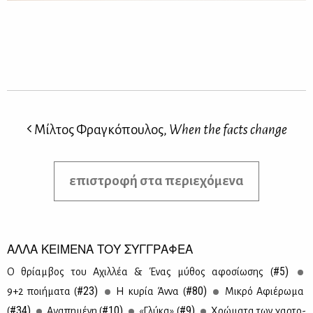
Μίλτος Φραγκόπουλος,
When the facts change
επιστροφή στα περιεχόμενα
ΑΛΛΑ ΚΕΙΜΕΝΑ ΤΟΥ ΣΥΓΓΡΑΦΕΑ
#5)
Ο θρί­αμ­βος του Αχιλ­λέα & Ένας μύ­θος αφο­σί­ω­σης (
#23)
#80)
9+2 ποι­ή­μα­τα (
Η κυ­ρία Άν­να (
Μι­κρό Αφιέ­ρω­μα
#34)
#10)
#9)
(
Αγα­πη­μέ­νη (
«Γλύ­κα» (
Χρώ­μα­τα των χαρ­το­