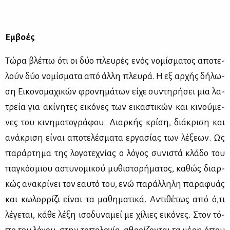
Εμ­βο­ές
Τώ­ρα βλέ­πω ότι οι δύο πλευ­ρές ενός νο­μί­σμα­τος απο­τε­
λούν δύο νο­μί­σμα­τα από άλ­λη πλευ­ρά. Η εξ αρ­χής δή­λω­
ση Ει­κο­νο­μα­χι­κών φρο­νη­μά­των εί­χε συ­ντη­ρή­σει μια λα­
τρεία για ακί­νη­τες ει­κό­νες των ει­κα­στι­κών και κι­νού­με­
νες του κι­νη­μα­το­γρά­φου. Διαρ­κής κρί­ση, διά­κρι­ση και
ανά­κρι­ση εί­ναι απο­τε­λέ­σμα­τα ερ­γα­σί­ας των λέ­ξε­ων. Ως
πα­ράρ­τη­μα της λο­γο­τε­χνί­ας ο λό­γος συ­νι­στά κλά­δο του
πα­γκό­σμιου αστυ­νο­μι­κού μυ­θι­στο­ρή­μα­τος, κα­θώς διαρ­
κώς ανα­κρί­νει τον εαυ­τό του, ενώ πα­ράλ­λη­λη πα­ρα­φυάς
και κω­λορ­ρί­ζι εί­ναι τα μα­θη­μα­τι­κά. Αντι­θέ­τως από ό,τι
λέ­γε­ται, κά­θε λέ­ξη ισο­δυ­να­μεί με χί­λιες ει­κό­νες. Στον τό­