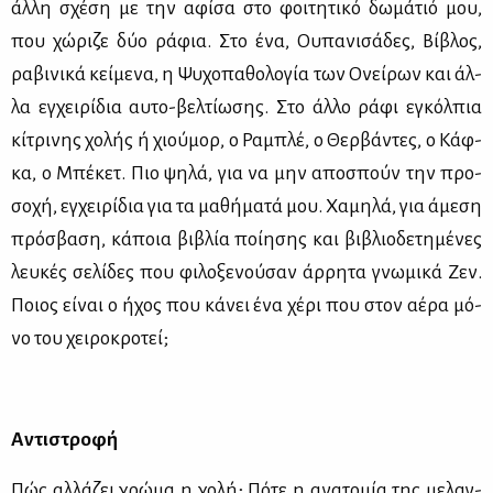
άλ­λη σχέ­ση με την αφί­σα στο φοι­τη­τι­κό δω­μά­τιό μου,
που χώ­ρι­ζε δύο ρά­φια. Στο ένα, Ου­πα­νι­σά­δες, Βί­βλος,
ρα­βι­νι­κά κεί­με­να, η Ψυ­χο­πα­θο­λο­γία των Ονεί­ρων και άλ­
λα εγ­χει­ρί­δια αυ­το-βελ­τί­ω­σης. Στο άλ­λο ρά­φι εγκόλ­πια
κί­τρι­νης χο­λής ή χιού­μορ, ο Ρα­μπλέ, ο Θερ­βά­ντες, ο Κάφ­
κα, ο Μπέ­κετ. Πιο ψη­λά, για να μην απο­σπούν την προ­
σο­χή, εγ­χει­ρί­δια για τα μα­θή­μα­τά μου. Χα­μη­λά, για άμε­ση
πρό­σβα­ση, κά­ποια βι­βλία ποί­η­σης και βι­βλιο­δε­τη­μέ­νες
λευ­κές σε­λί­δες που φι­λο­ξε­νού­σαν άρ­ρη­τα γνω­μι­κά Ζεν.
Ποιος εί­ναι ο ήχος που κά­νει ένα χέ­ρι που στον αέ­ρα μό­
νο του χει­ρο­κρο­τεί;
Αντι­στρο­φή
Πώς αλ­λά­ζει χρώ­μα η χο­λή; Πό­τε η ανα­το­μία της με­λαγ­