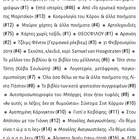
#1)
#46)
γρά­φων (
Επτά ιστο­ρί­ες (
Από «Τα ερω­τι­κά ποι­ή­μα­τα
#13)
της Μα­ρι­τσί­κο» (
Κο­σμο­λο­γία του Χά­ρου & άλ­λα ποι­ή­μα­τα
#12)
#4)
(
Μαύ­ροι χάρ­τες & άλ­λα ποι­ή­μα­τα (
Αρ­το­λι­χου­διές
#75)
#1)
#1)
(
Χάρ­τες χω­ρίς τα­ξί­δι; (
ΘΕ­Ο­CΦΙ­ΛΟΥ (
Αρ­σι­νόη
#2)
#3)
(
Τζέιμς Φέ­ντον {Γερ­μα­νι­κό ρέκ­βιεμ} (
31 Φε­βρουα­ρί­ου
#4)
#5)
2019 (
Σκού­πα, κλει­διά, κε­ρί: Samuel van Hoogstraten (
#6)
Το μέλ­λον του βι­βλί­ου & το βι­βλίο του μέλ­λο­ντος (
Τό­τε στου
#6)
Τότ­τη (Κά­βα Σου­λιώ­τη) (
Λο­γο­τε­χνία, με­τά­φρα­ση, πα­γκο­
#7)
σμιο­ποί­η­ση (
Όλα όσα θέ­λω να πω & άλ­λα ποι­ή­μα­τα της Λί­
#8)
#8)
ντα Πά­σταν (
Το βι­βλίο των κα­τά φα­ντα­σί­αν συγ­γρα­φέ­ων (
#8)
Αυ­το­προ­σω­πο­γρα­φία του Μπόρ­χες όταν ήταν τυ­φλός (
#10)
«Αν αυ­τές οι λέ­ξεις δεν σε θυ­μού­νται»: Σύ­ντο­μα Σιντ Κόρ­μαν (
#10)
#11)
Αγα­πη­μέ­νη Κά­ρινγ­κτον (
Για­τί ο Κα­βά­φης; (
Στου
#12)
Από­τσου με τον Γιάν­νη (
Μα­νό­λης Ανα­γνω­στά­κης: «Το θέ­μα
#14)
εί­ναι τ ώ ρ α τι λες» (
Μα­νό­λης Ανα­γνω­στά­κης: «Το θέ­μα εί­ναι
#15)
#16)
τ ώ ρ α τι λες» (
Άλισ­ντερ Γκρέυ (1934-2019) (
ΔEN