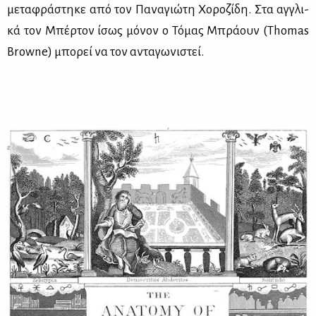
με­τα­φρά­στη­κε από τον Πα­να­γιώ­τη Χο­ρο­ζί­δη. Στα αγ­γλι­
κά τον Μπέρ­τον ίσως μό­νον ο Τό­μας Μπρά­ουν (Thomas
Browne) μπο­ρεί να τον αντα­γω­νι­στεί.