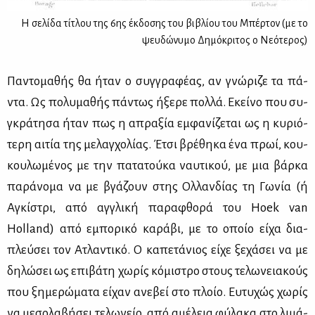
Η σελίδα τίτλου της 6ης έκδοσης του βιβλίου του Μπέρτον (με το
ψευδώνυμο Δημόκριτος ο Νεότερος)
Πα­ντο­μα­θής θα ήταν ο συγ­γρα­φέ­ας, αν γνώ­ρι­ζε τα πά­
ντα. Ως πο­λυ­μα­θής πά­ντως ήξε­ρε πολ­λά. Εκεί­νο που συ­
γκρά­τη­σα ήταν πως η απρα­ξία εμ­φα­νί­ζε­ται ως η κυ­ριό­
τε­ρη αι­τία της με­λαγ­χο­λί­ας. Έτσι βρέ­θη­κα ένα πρωί, κου­
κου­λω­μέ­νος με την πα­τα­τού­κα ναυ­τι­κού, με μια βάρ­κα
πα­ρά­νο­μα να με βγά­ζουν στης Ολ­λαν­δί­ας τη Γω­νία (ή
Αγκί­στρι, από αγ­γλι­κή πα­ρα­φθο­ρά του Hoek van
Holland) από εμπο­ρι­κό κα­ρά­βι, με το οποίο εί­χα δια­
πλεύ­σει τον Ατλα­ντι­κό. Ο κα­πε­τά­νιος εί­χε ξε­χά­σει να με
δη­λώ­σει ως επι­βά­τη χω­ρίς κό­μι­στρο στους τε­λω­νεια­κούς
που ξη­με­ρώ­μα­τα εί­χαν ανε­βεί στο πλοίο. Ευ­τυ­χώς χω­ρίς
να με­σο­λα­βή­σει τε­λω­νείο, από αμέ­λεια φύ­λα­κα στο λι­μά­