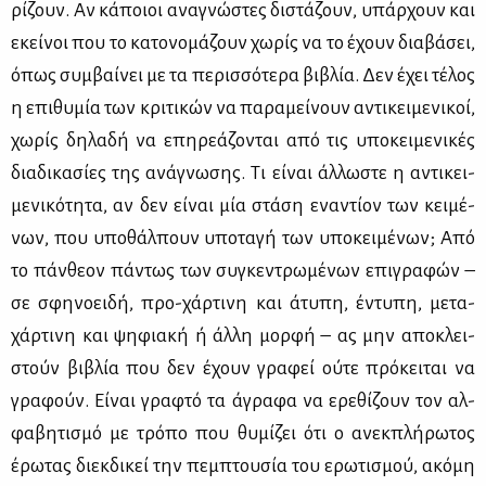
ρί­ζουν. Αν κά­ποιοι ανα­γνώ­στες δι­στά­ζουν, υπάρ­χουν και
εκεί­νοι που το κα­το­νο­μά­ζουν χω­ρίς να το έχουν δια­βά­σει,
όπως συμ­βαί­νει με τα πε­ρισ­σό­τε­ρα βι­βλία. Δεν έχει τέ­λος
η επι­θυ­μία των κρι­τι­κών να πα­ρα­μεί­νουν αντι­κει­με­νι­κοί,
χω­ρίς δη­λα­δή να επη­ρε­ά­ζο­νται από τις υπο­κει­με­νι­κές
δια­δι­κα­σί­ες της ανά­γνω­σης. Τι εί­ναι άλ­λω­στε η αντι­κει­
με­νι­κό­τη­τα, αν δεν εί­ναι μία στά­ση ενα­ντί­ον των κει­μέ­
νων, που υπο­θάλ­πουν υπο­τα­γή των υπο­κει­μέ­νων; Από
το πάν­θε­ον πά­ντως των συ­γκε­ντρω­μέ­νων επι­γρα­φών –
σε σφη­νοει­δή, προ-χάρ­τι­νη και άτυ­πη, έντυ­πη, με­τα-
χάρ­τι­νη και ψη­φια­κή ή άλ­λη μορ­φή – ας μην απο­κλει­
στούν βι­βλία που δεν έχουν γρα­φεί ού­τε πρό­κει­ται να
γρα­φούν. Εί­ναι γρα­φτό τα άγρα­φα να ερε­θί­ζουν τον αλ­
φα­βη­τι­σμό με τρό­πο που θυ­μί­ζει ότι ο ανεκ­πλή­ρω­τος
έρω­τας διεκ­δι­κεί την πεμ­πτου­σία του ερω­τι­σμού, ακό­μη