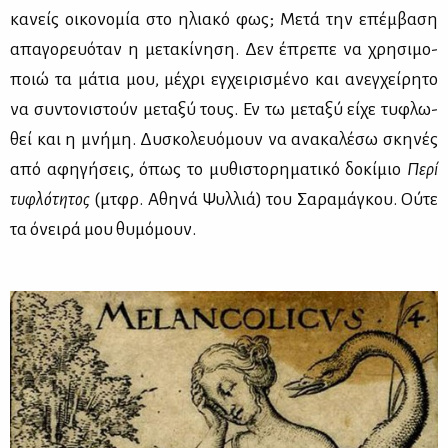
κα­νείς οι­κο­νο­μία στο ηλια­κό φως; Με­τά την επέμ­βα­ση
απα­γο­ρευό­ταν η με­τα­κί­νη­ση. Δεν έπρε­πε να χρη­σι­μο­
ποιώ τα μά­τια μου, μέ­χρι εγ­χει­ρι­σμέ­νο και ανεγ­χεί­ρη­το
να συ­ντο­νι­στούν με­τα­ξύ τους. Εν τω με­τα­ξύ εί­χε τυ­φλω­
θεί και η μνή­μη. Δυ­σκο­λευό­μουν να ανα­κα­λέ­σω σκη­νές
από αφη­γή­σεις, όπως το μυ­θι­στο­ρη­μα­τι­κό δο­κί­μιο
Πε­ρί
τυ­φλό­τη­τος
(μτ­φρ. Αθη­νά Ψυλ­λιά) του Σα­ρα­μά­γκου. Ού­τε
τα όνει­ρά μου θυ­μό­μουν.