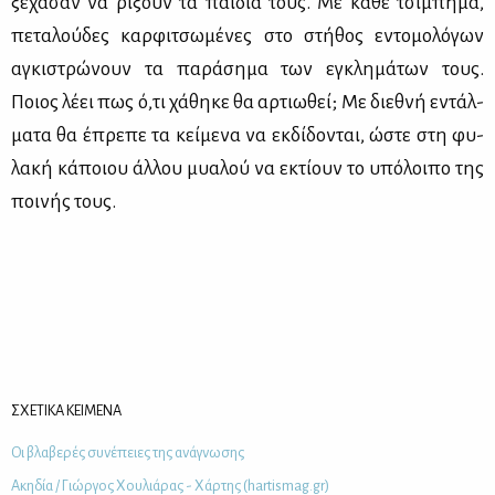
ξέ­χα­σαν να ρί­ξουν τα παι­διά τους. Με κά­θε τσί­μπη­μα,
πε­τα­λού­δες καρ­φι­τσω­μέ­νες στο στή­θος εντο­μο­λό­γων
αγκι­στρώ­νουν τα πα­ρά­ση­μα των εγκλη­μά­των τους.
Ποιος λέ­ει πως ό,τι χά­θη­κε θα αρ­τιω­θεί; Με διε­θνή εντάλ­
μα­τα θα έπρε­πε τα κεί­με­να να εκ­δί­δο­νται, ώστε στη φυ­
λα­κή κά­ποιου άλ­λου μυα­λού να εκτί­ουν το υπό­λοι­πο της
ποι­νής τους.
ΣΧΕΤΙΚΑ ΚΕΙΜΕΝΑ
Οι βλα­βε­ρές συ­νέ­πειες της ανά­γνω­σης
Aκη­δία / Γιώρ­γος Χου­λιά­ρας - Χάρ­της (hartismag.gr)