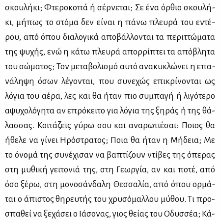
σκου­λή­κι; Φτε­ρο­κο­πά ή σέρ­νε­ται; Σε ένα όρ­θιο σκου­λή­
κι, μή­πως το στό­μα δεν εί­ναι η πά­νω πλευ­ρά του εντέ­
ρου, από όπου δια­λο­γι­κά απο­βάλ­λο­νται τα πε­ριτ­τώ­μα­τα
της ψυ­χής, ενώ η κά­τω πλευ­ρά απορ­ρί­πτει τα από­βλη­τα
του σώ­μα­τος; Τον με­τα­βο­λι­σμό αυ­τό ανα­κυ­κλώ­νει η επα­
νά­λη­ψη όσων λέ­γο­νται, που συ­νε­χώς επι­κρί­νο­νται ως
λό­για του αέ­ρα, λες και θα ήταν πιο συ­μπα­γή ή λι­γό­τε­ρο
αψυ­χο­λό­γη­τα αν επρό­κει­το για λό­για της ξη­ράς ή της θά­
λασ­σας. Κοι­τά­ζεις γύ­ρω σου και ανα­ρω­τιέ­σαι: Ποιος θα
ήθε­λε να γί­νει Ηρό­στρα­τος; Ποια θα ήταν η Μή­δεια; Με
το όνο­μά της συ­νέ­χι­σαν να βα­πτί­ζουν ντί­βες της όπε­ρας
στη μυ­θι­κή γει­το­νιά της, στη Γε­ωρ­γία, αν και πο­τέ, από
όσο ξέ­ρω, στη μο­νο­σάν­δα­λη Θεσ­σα­λία, από όπου ορ­μά­
ται ο άπι­στος θη­ρευ­τής του χρυ­σό­μαλ­λου μύ­θου. Τι προ­
σπα­θεί να ξε­χά­σει ο Ιά­σoνας, γιος θεί­ας του Οδυσ­σέα; Κά­