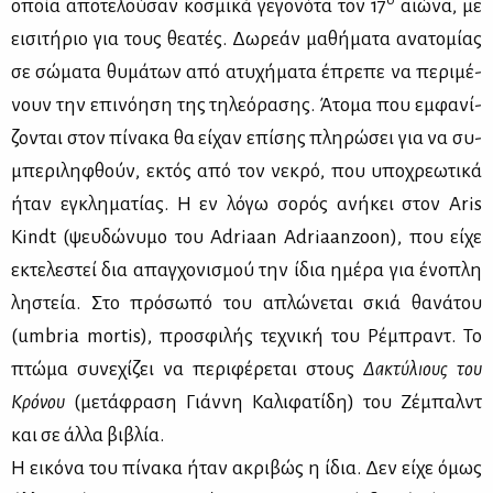
οποία απο­τε­λού­σαν κο­σμι­κά γε­γο­νό­τα τον 17
αιώ­να, με
ει­σι­τή­ριο για τους θε­α­τές. Δω­ρε­άν μα­θή­μα­τα ανα­το­μί­ας
σε σώ­μα­τα θυ­μά­των από ατυ­χή­μα­τα έπρε­πε να πε­ρι­μέ­
νουν την επι­νό­η­ση της τη­λε­ό­ρα­σης. Άτο­μα που εμ­φα­νί­
ζο­νται στον πί­να­κα θα εί­χαν επί­σης πλη­ρώ­σει για να συ­
μπε­ρι­λη­φθούν, εκτός από τον νε­κρό, που υπο­χρε­ω­τι­κά
ήταν εγκλη­μα­τί­ας. Η εν λό­γω σο­ρός ανή­κει στον Aris
Kindt (ψευ­δώ­νυ­μο του Adriaan Adriaanzoon), που εί­χε
εκτε­λε­στεί δια απαγ­χο­νι­σμού την ίδια ημέ­ρα για ένο­πλη
λη­στεία. Στο πρό­σω­πό του απλώ­νε­ται σκιά θα­νά­του
(umbria mortis), προ­σφι­λής τε­χνι­κή του Ρέ­μπραντ. Το
πτώ­μα συ­νε­χί­ζει να πε­ρι­φέ­ρε­ται στους
Δα­κτύ­λιους του
Κρό­νου
(με­τά­φρα­ση Γιάν­νη Κα­λι­φα­τί­δη) του Ζέ­μπαλντ
και σε άλ­λα βι­βλία.
Η ει­κό­να του πί­να­κα ήταν ακρι­βώς η ίδια. Δεν εί­χε όμως