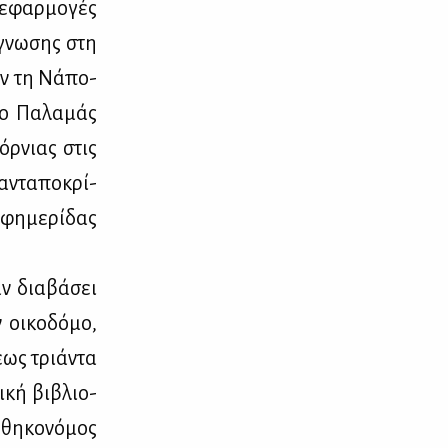
 εφαρ­μο­γές
ά­γνω­σης στη
ύν τη Νά­πο­
 ο Πα­λα­μάς
όρ­νιας στις
αντα­πο­κρί­
φη­με­ρί­δας
ν δια­βά­σει
 οι­κο­δό­μο,
 έως τριά­ντα
ι­κή βι­βλιο­
­θη­κο­νό­μος