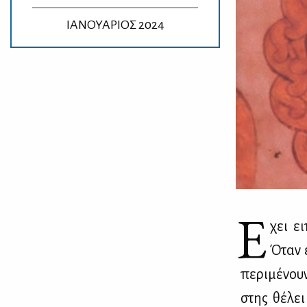
ΙΑΝΟΥΑΡΙΟΣ 2024
Έ
χει ει
Όταν ε
πε­ρι­μέ­νου
στης θέ­λει 