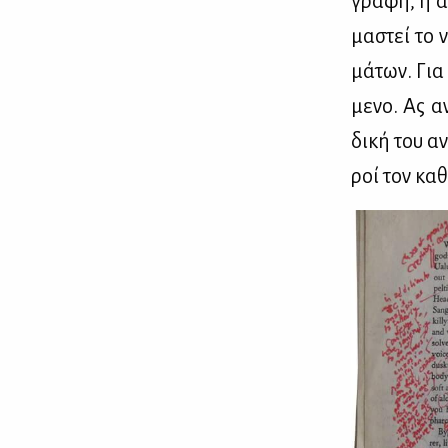
γρα­φή, η α
μα­στεί το 
μά­των. Για 
με­νο. Ας αν
δι­κή του αν
ροί τον κα­θ