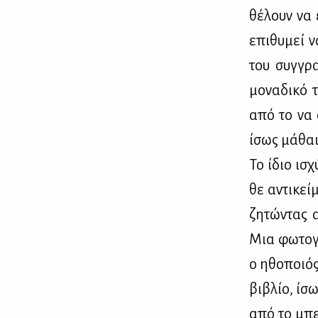
θέ­λουν να ε
επι­θυ­μεί 
του συγ­γρα
μο­να­δι­κό
από το να α
ίσως μά­θαι­
Το ίδιο ισχύ
θε αντι­κεί
ζη­τώ­ντας 
Μια φω­το­γ
ο ηθο­ποιός
βι­βλίο, ίσω
από το μπε­