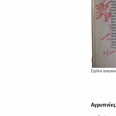
Σχό­λια ανα­γνώ­
A
γρυ­πνί­ε