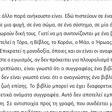
άλ­λο πα­ρά ανή­κου­στο εί­ναι. Εδώ πι­στεύ­ουν σε ένα
ε μια ψυ­χή, σε ένα σώ­μα, σε ένα σύ­στη­μα, σε μία
­ω­ρούν δι­κή τους. Για­τί να μη συ­ντο­νί­ζο­νται με ένα β
τε­λεί η Τό­ρα, η Βί­βλος, το Κο­ρά­νι, ο Μάο, ο Ήρω­ας,
Επι­κρα­τεί η μο­νο­δο­ξία, όποιες και αν εί­ναι οι ανα­φ
­στε ο εγω­ι­σμός, αν δεν πρό­κει­ται για πλου­ρα­λι­σμό 
­ρι­πτώ­σει, εί­ναι γνω­στό ότι ο συγ­γρα­φέ­ας ένα βι­β
 δεν εί­ναι γνω­στό εί­ναι ότι ο ανα­γνώ­στης ένα βι­βλί
ζωή επί­σης. Το βι­βλίο μπο­ρεί να έχει δια­φο­ρε­τι­κ
ρε­τι­κά ονό­μα­τα συγ­γρα­φέα. Αυ­τό δεν απο­τε­λεί εμπ
­ση. Σε αντι­στοι­χία προς τη γρα­φή, που συν­δέ­ε­ται 