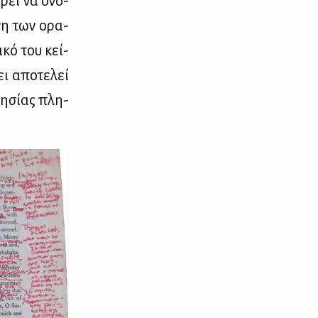
­ρεί να ονο­
­νη των ορα­
ι­κό του κεί­
ει απο­τε­λεί
τη­σί­ας πλη­