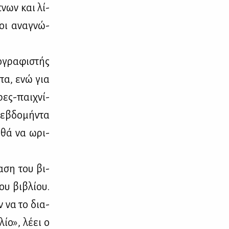
­πνων και λί­
νοι ανα­γνώ­
ο­γρα­φι­στής
­πα, ενώ για
­ρες-παι­χνί­
ι εβδο­μή­ντα
η­θά να ωρι­
α­ση του βι­
ου βι­βλί­ου.
αν να το δια­
λίο», λέ­ει ο