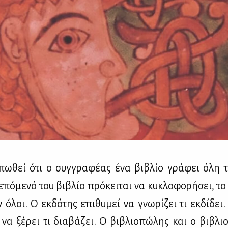
­πω­θεί ότι ο συγ­γρα­φέ­ας ένα βι­βλίο γρά­φει όλη
πό­με­νό του βι­βλίο πρό­κει­ται να κυ­κλο­φο­ρή­σει, το
ν όλοι. Ο εκ­δό­της επι­θυ­μεί να γνω­ρί­ζει τι εκ­δί­δε
να ξέ­ρει τι δια­βά­ζει. Ο βι­βλιο­πώ­λης και ο βι­βλιο