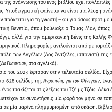
μα της ανά­γνω­σης του ενός βι­βλί­ου έχει πολ­λα­πλές
ς. Υπο­δειγ­μα­τι­κή φαί­νε­ται να εί­ναι μια λέ­σχη αν
Δεν πρό­κει­ται για τη γνω­στή –και για όσους προ­τι­μο
τι­κή Βε­νε­τία, όπου βού­λια­ξε ο Τό­μας Μαν, όπως
όγ­γι, αλ­λά για την αμε­ρι­κα­νι­κή Βέ­νις της Κα­λής Φ
ι­ρη­νι­κού. Πλη­ρο­φο­ρί­ες αντλού­νται από ρε­πορ­τάζ 
πό­λη των Αγ­γέ­λων (Λος Άν­τζε­λες, ισπα­νι­στί) της ε
(
Δε Γκάρ­ντιαν
, στα αγ­γλι­κά).
ιο του 2023 έφτα­σαν στην τε­λευ­ταία σε­λί­δα. Εί­χα
ια 628 σε­λί­δες της
Αγρυ­πνί­ας για τον Φί­νε­γκαν
, έναν
έ­νος τσα­κί­ζε­ται στις λέ­ξεις του Τζέιμς Τζόις. Δέ­κα
ε­τεί­χαν σε συ­να­ντή­σεις μία φο­ρά τον μή­να σε το­π
α σε μία μα­ρί­να πλημ­μυ­ρι­σμέ­νη από σκά­φη. Βι­βλιο