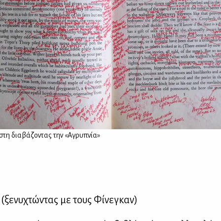
στη δια­βά­ζο­ντας την «Αγρυ­πνία»
ς
(ξε­νυ­χτώ­ντας με τους Φί­νε­γκαν)