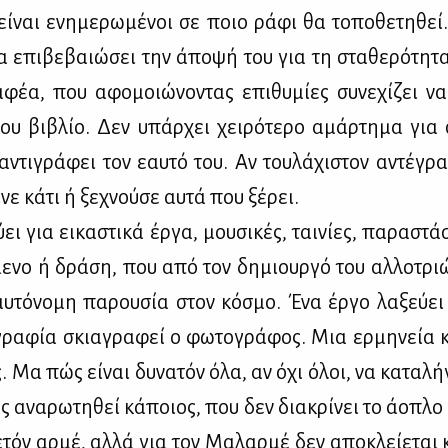
ί­ναι ενη­με­ρω­μέ­νοι σε ποιο ρά­φι θα το­πο­θε­τη­θεί.
να επι­βε­βαιώ­σει την άπο­ψή του για τη στα­θε­ρό­τη­
­φέα, που αφο­μοιώ­νο­ντας επι­θυ­μί­ες συ­νε­χί­ζει ν
 του βι­βλίο. Δεν υπάρ­χει χει­ρό­τε­ρο αμάρ­τη­μα για
ντι­γρά­φει τον εαυ­τό του. Αν του­λά­χι­στον αντέ­γρα
νε κά­τι ή ξε­χνού­σε αυ­τά που ξέ­ρει.
­ει για ει­κα­στι­κά έρ­γα, μου­σι­κές, ται­νί­ες, πα­ρα­στά
­με­νο ή δρά­ση, που από τον δη­μιουρ­γό του αλ­λο­τριώ
αυ­τό­νο­μη πα­ρου­σία στον κό­σμο. Ένα έρ­γο λα­ξεύ­ει
ρα­φία σκια­γρα­φεί ο φω­το­γρά­φος. Μια ερ­μη­νεία κ
. Μα πώς εί­ναι δυ­να­τόν όλα, αν όχι όλοι, να κα­τα­λή
ς ανα­ρω­τη­θεί κά­ποιος, που δεν δια­κρί­νει το άο­πλο
τόν αρ­μέ, αλ­λά για τον Μα­λαρ­μέ δεν απο­κλεί­ε­ται κ