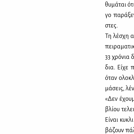
θυ­μά­ται ότ
γο πα­ρά­ξε
στες.
Τη λέ­σχη αν
πει­ρα­μα­τ
33 χρό­νια δ
δια. Εί­χε π
όταν ολο­κλ
μά­σεις, λέ­
«Δεν έχου­μ
βλί­ου τε­λε
Εί­ναι κυ­κλ
βά­ζουν πά­λ