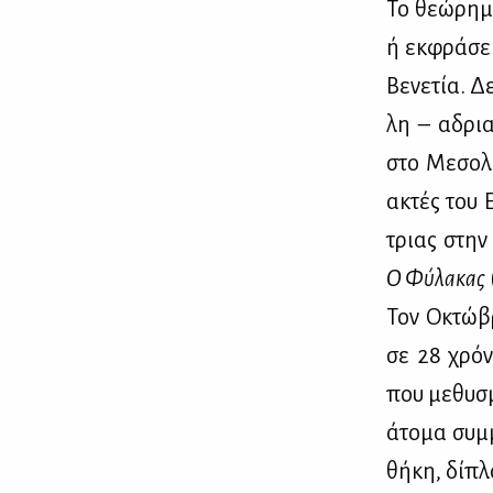
Το θε­ώ­ρη­
ή εκ­φρά­σει
Βε­νε­τία. 
λη – αδρια­
στο Με­σο­λ
ακτές του Ε
τριας στην 
Ο Φύ­λα­κας
Τον Οκτώ­βρ
σε 28 χρό­ν
που με­θυ­σμ
άτο­μα συμ­μ
θή­κη, δί­πλ