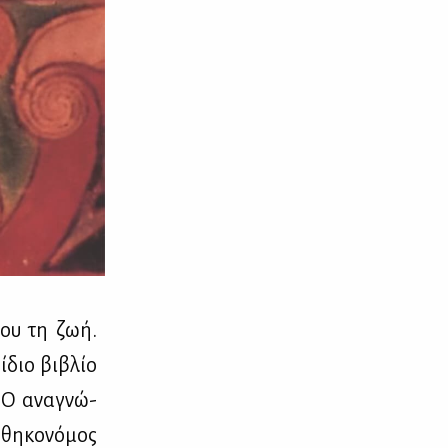
 του τη ζωή.
 ίδιο βι­βλίο
ι. Ο ανα­γνώ­
­θη­κο­νό­μος