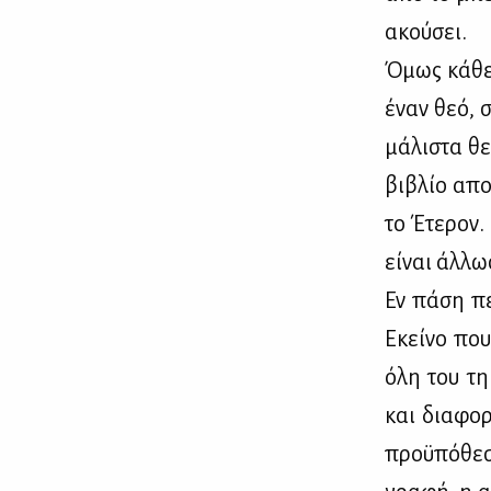
ακού­σει.
Όμως κά­θε 
έναν θεό, σ
μά­λι­στα θε
βι­βλίο απο­
το Έτε­ρον. 
εί­ναι άλ­λω
Εν πά­ση πε
Εκεί­νο που
όλη του τη 
και δια­φο­
προ­ϋ­πό­θε