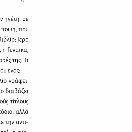
ν ηγέ­τη, σε
 άπο­ψη, που
ι­βλίο; Ιε­ρό
 η Γυ­ναί­κα,
ο­ρές της. Τι
του ενός;
λίο γρά­φει.
ο δια­βά­ζει
ούς τί­τλους
ό­διο, αλ­λά
με την αντι­