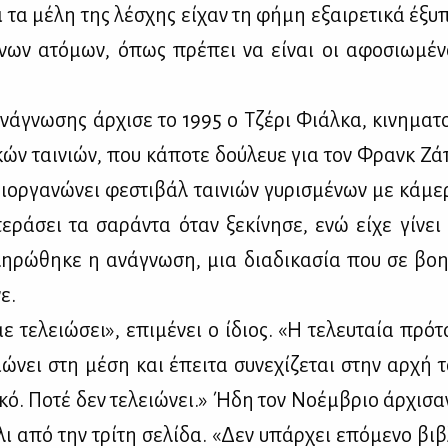
ι τα μέ­λη της λέ­σχης εί­χαν τη φή­μη εξαι­ρε­τι­κά έξυ
­νων ατό­μων, όπως πρέ­πει να εί­ναι οι αφο­σιω­μέ­
ά­γνω­σης άρ­χι­σε το 1995 ο Τζέ­ρι Φιάλ­κα, κι­νη­μα­τ
ι­κών ται­νιών, που κά­πο­τε δού­λευε για τον Φρανκ Ζά
ιορ­γα­νώ­νει φε­στι­βάλ ται­νιών γυ­ρι­σμέ­νων με κά­με
ε­ρά­σει τα σα­ρά­ντα όταν ξε­κί­νη­σε, ενώ εί­χε γί­νε
η­ρώ­θη­κε η ανά­γνω­ση, μια δια­δι­κα­σία που σε βο
νε.
ε τε­λειώ­σει», επι­μέ­νει ο ίδιος. «Η τε­λευ­ταία πρό­τ
ιώ­νει στη μέ­ση και έπει­τα συ­νε­χί­ζε­ται στην αρ­χή τ
ι­κό. Πο­τέ δεν τε­λειώ­νει.» Ήδη τον Νο­έμ­βριο άρ­χι­σ
ι από την τρί­τη σε­λί­δα. «Δεν υπάρ­χει επό­με­νο βι­β