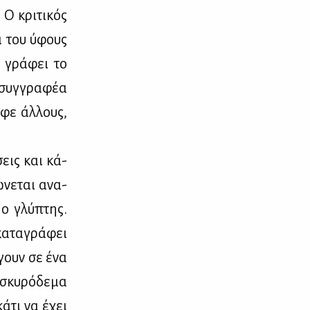
 Ο κρι­τι­κός
τα του ύφους
α γρά­φει το
 συγ­γρα­φέα
­φε άλ­λους,
­σεις και κά­
­νε­ται ανα­
 ο γλύ­πτης.
α­τα­γρά­φει
­γουν σε ένα
 σκυ­ρό­δε­μα
ά­τι να έχει