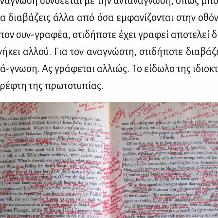
νά­γνω­ση συν­δέ­ε­ται με την αντα­νά­γνω­ση, όπως μπο
να δια­βά­ζεις άλ­λα από όσα εμ­φα­νί­ζο­νται στην οθό
τον συν-γρα­φέα, οτι­δή­πο­τε έχει γρα­φεί απο­τε­λεί δ
ή­κει αλ­λού. Για τον ανα­γνώ­στη, οτι­δή­πο­τε δια­βά­ζ
ά-γνω­ση. Ας γρά­φε­ται αλ­λιώς. Tο εί­δω­λο της ιδιο­κ
ρέ­φτη της πρω­το­τυ­πί­ας.